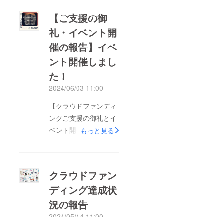
【ご支援の御
礼・イベント開
催の報告】イベ
ント開催しまし
た！
2024/06/03 11:00
【クラウドファンディ
ングご支援の御礼とイ
ベント開催の報告】
もっと見る
2024年4月18日に開始
したクラウドファン
ディング「春日井市を
クラウドファン
盛り上げる！初開催の
ディング達成状
郡上おどりプロジェク
況の報告
ト」は、2024年5月19
日をもって募集終了い
2024/05/14 11:00