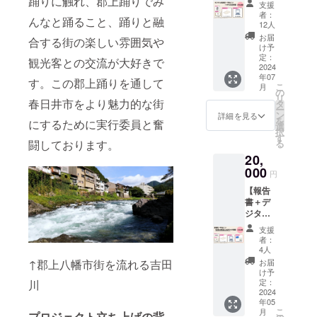
踊りに触れ、郡上踊りでみ
てデー
支援
＋手ぬ
タでお
者：
んなと踊ること、踊りと融
ぐい＋
送りし
12人
ホーム
ます。
お届
合する街の楽しい雰囲気や
ページ
また、
け予
お名前
かすが
定：
観光客との交流が大好きで
掲載】
2024
い郡上
年07
かすが
踊りオ
す。この郡上踊りを通して
こ
月
い郡上
リジナ
の
リ
踊りの
春日井市をより魅力的な街
ルの手
タ
ー
報告書
ぬぐい
ン
詳細を見る
を
にするために実行委員と奮
をデー
を提供
選
択
タでお
しま
す
る
闘しております。
送りし
す。 ・
20,
ます。
手ぬぐ
感謝の
000
いにつ
円
気持ち
いて
【報告
を込め
デザイ
書＋デ
て、お
ン：作
ジタル
礼の
成中
感謝状
メッ
商品サ
支援
＋手ぬ
セージ
イズ：
者：
ぐい＋
を感謝
幅
4人
ホーム
状にし
35cm×
お届
↑郡上八幡市街を流れる吉田
ページ
てデー
長さ
け予
お名前
タでお
定：
川
90cm
掲載＋
2024
送りし
年05
当日使
ます。
こ
月
える金
プロジェクト立ち上げの背
かすが