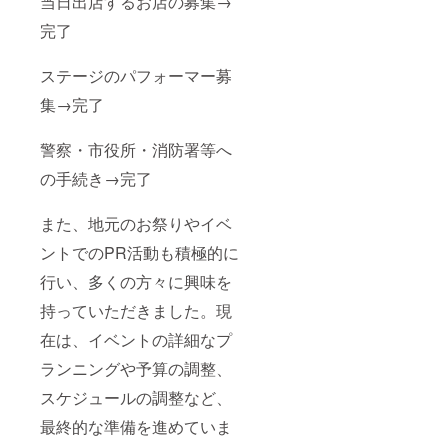
当日出店するお店の募集→
1-5 開催
日時：
完了
2024年
6月28日
ステージのパフォーマー募
（金）
18：30
集→完了
より 会
費
：
警察・市役所・消防署等へ
10,000
円（食
の手続き→完了
事・ド
リンク
付き）
また、地元のお祭りやイベ
内
容
ントでのPR活動も積極的に
：2部制
行い、多くの方々に興味を
（1部：
イベン
持っていただきました。現
ト報
告 2
在は、イベントの詳細なプ
部：実
行委員
ランニングや予算の調整、
や協賛
企業と
スケジュールの調整など、
の交流
最終的な準備を進めていま
会）