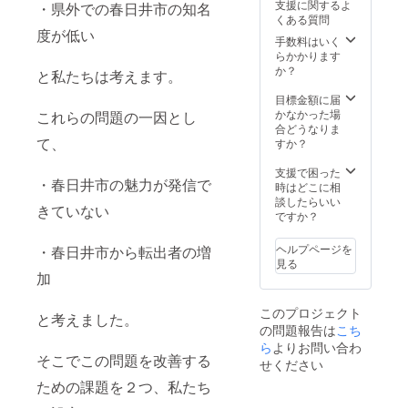
支援に関するよ
・県外での春日井市の知名
りいた
ぐいに
成中
傷や不
くある質問
しま
ついて
商品サ
適切な
度が低い
す。 素
デザ
手数料はいく
イズ：
表現な
敵な踊
イン：
らかかります
幅
どを含
り下駄
作成中
か？
35cm×
む公序
と私たちは考えます。
を提供
商品
長さ
良俗に
しま
サイ
目標金額に届
90cm
反する
す。(デ
ズ：幅
かなかった場
【ホー
これらの問題の一因とし
ものや
ザイン
35cm×
合どうなりま
ムペー
実行委
は選べ
て、
長さ
すか？
ジお名
員が不
ませ
90cm
前掲載
適切と
ん。サ
・ホー
支援で困った
につい
判断し
・春日井市の魅力が発信で
イズ、
ムペー
時はどこに相
て】
た名称
性別が
ジお名
談したらいい
掲載期
につい
きていない
お選び
前掲載
ですか？
間：
ては掲
いただ
につい
2024年
載でき
けます)
て 掲
5月7日
ない場
ヘルプページを
・春日井市から転出者の増
また本
載期
からイ
合があ
見る
リター
間：
ベント
加
りま
ンのみ
2024年
が存続
す。
の特典
5月7日
する限
このプロジェクト
とし
からイ
と考えました。
り 掲
の問題報告は
て、か
こち
ベント
載方
すがい
が存続
ら
よりお問い合わ
法：文
そこでこの問題を改善する
郡上踊
する限
字の
せください
りの報
り 掲
み、ロ
ための課題を２つ、私たち
告会へ
載方
ゴ・バ
の参加
法：文
ナー