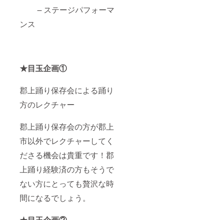
当日に
– ステージパフォーマ
イベン
トの本
ンス
部にて
手渡し
②2,000
円相当
★目玉企画①
の商品
につい
て お
郡上踊り保存会による踊り
渡し方
法：
方のレクチャー
2024年
7月以降
発送予
郡上踊り保存会の方が郡上
定 ・踊
り下駄
市以外でレクチャーしてく
につい
ださる機会は貴重です！郡
て サ
イズ展
上踊り経験済の方もそうで
開：
女
ない方にとっても贅沢な時
性
M（22.
間になるでしょう。
5cm～
24.5
㎝）
★目玉企画②