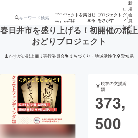
新
ロ
規
グ
会
プロジェクトを掲
はじ
プロジェクト
/
載するには
める
をさがす
イ
員
ン
登
春日井市を盛り上げる！初開催の郡上
録
おどりプロジェクト
人気のプロ
注目のリ
注目の新着プロ
募集終了が近いプ
もうすぐ公開
かすがい郡上踊り実行委員会
まちづくり・地域活性化
愛知県
ジェクト
ターン
ジェクト
ロジェクト
されます
アート・写真
音楽
現在の支援総
額
373,
テクノロジー・ガジェット
ゲーム・サ
500
映像・映画
書籍・雑誌
ビジネス・起業
チャレンジ