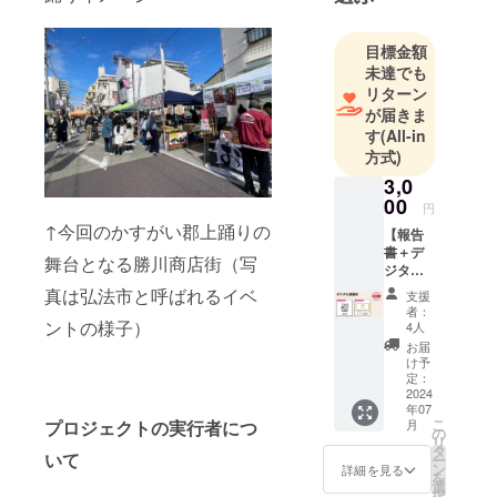
が出来まし
た。あの風
目標金額
景を毎年み
未達でも
たい、笑顔
リターン
が生まれる
が届きま
瞬間をずっ
す
(All-in
と見ていた
方式)
いという思
3,0
いで活動を
00
円
していま
↑今回のかすがい郡上踊りの
【報告
す。
書＋デ
舞台となる勝川商店街（写
ジタル
感謝
真は弘法市と呼ばれるイベ
支援
状】 か
者：
すがい
ントの様子）
4人
郡上踊
お届
りの報
け予
告書を
定：
データ
2024
年07
でお送
こ
月
プロジェクトの実行者につ
りしま
の
リ
す。 感
タ
いて
ー
謝の気
ン
詳細を見る
を
持ちを
選
択