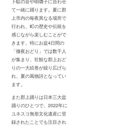
下駄の音や唄囃子に合わせ
適切な
M（22.
②のど
表現な
5cm～
ちらか1
て一緒に踊ります。夏に郡
どを含
24.5
つをお
む公序
㎝）
上市内の毎夜異なる場所で
選びく
良俗に
女
ださ
行われ、町の歴史や伝統を
反する
性用
い。 ①
ものや
L（24.5
金券
感じながら楽しむことがで
実行委
cm～
2,000円
員が不
26.0cm
分につ
きます。特にお盆4日間の
適切と
）
いて
判断し
男性用
金券が
「徹夜おどり」では数千人
た名称
M（25.
使える
につい
0cm～
が集まり、壮観な郡上おど
店舗
ては掲
27.0cm
（加盟
載でき
りの一大絵巻が繰り広げら
）
店）：
ない場
男性用
ホーム
れ、夏の風物詩となってい
合があ
L（27.0
ページ
りま
cm～
やイベ
ます。
す。 ・
28.5cm
ント会
当日の
） ※サ
場で配
み使え
イズは
布のパ
また郡上踊りは日本三大盆
る金券
オプ
ンフ
2,000円
ション
レット
踊りのひとつで、2022年に
分
（プル
に記載
or2,000
ユネスコ無形文化遺産に登
ダウン
予定
円相当
選択）
お渡し
録されたことでも注目され
の商品
からご
方法：
につい
選択く
当日に