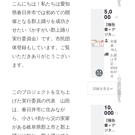
込め
す
こんにちは！私たちは愛知
る
て、お
5,0
礼の
県春日井市では初めての開
メッ
00
円
セージ
催となる郡上踊りを成功さ
【報告
を感謝
せたい《かすがい郡上踊り
書＋デ
状にし
ジタル
てデー
実行委員会》です。市民団
感謝状
タでお
支援
＋手ぬ
送りし
者：
体登録もしています。ご覧
ぐい】
ます。
16人
かすが
お届
いただきありがとうござい
い郡上
け予
踊りの
定：
ます。
報告書
2024
年07
をデー
こ
月
タでお
の
リ
送りし
タ
ー
ます。
ン
詳細を見る
を
このプロジェクトを立ち上
感謝の
選
択
気持ち
す
げた実行委員の代表 山田
る
を込め
10,
て、お
は、春日井市に住みなが
礼の
000
円
メッ
ら、小さい頃から父の実家
【報告
セージ
書＋デ
を感謝
がある岐阜県郡上市と郡上
ジタル
状にし
感謝状