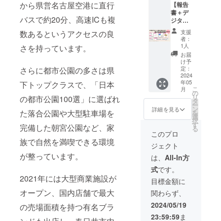
から県営名古屋空港に直行
【報告
謝の気
かすが
いて
書＋デ
持ちを
い郡上
デザイ
バスで約20分、高速ICも複
ジタル
込め
踊りオ
ン：作
感謝状
て、お
リジナ
成中
支援
数あるというアクセスの良
＋手ぬ
礼の
ルの手
商品サ
者：
ぐい＋
メッ
ぬぐい
1人
さを持っています。
イズ：
ホーム
セージ
を提供
幅
お届
ページ
を感謝
しま
け予
35cm×
お名前
状にし
定：
さらに都市公園の多さは県
す。 か
長さ
掲載＋
2024
てデー
すがい
90cm
年05
下トップクラスで、「日本
当日使
タでお
郡上踊
・ホー
こ
月
える金
送りし
の
り公式
ムペー
リ
の都市公園100選」に選ばれ
券2,000
ます。
タ
ホーム
ジお名
ー
円分or
かすが
ン
ページ
詳細を見る
前掲載
た落合公園や大型駐車場を
を
春日井
い郡上
選
にご協
につい
択
物産
踊りオ
す
力いた
て 掲
完備した朝宮公園など、家
る
2,000円
リジナ
だいた
このプロ
載期
相当の
ルの手
族で自然を満喫できる環境
方のお
間：
ジェクト
商品＋
ぬぐい
名前
2024年
踊り下
が整っています。
を提供
(ニック
は、
All-In方
5月7日
駄＋活
しま
ネー
からイ
式
です。
動報告
す。 か
ム・
ベント
2021年には大型商業施設が
会参加
すがい
SNS名
目標金額に
が存続
権】 報
郡上踊
でも可)
する限
オープン、国内店舗で最大
関わらず、
告書と
り公式
を掲載
り 掲
デジタ
ホーム
しま
2024/05/19
載方
の売場面積を持つ有名ブラ
ル感謝
ページ
す。 ま
法：文
23:59:59
ま
状、オ
にご協
た、以
字の