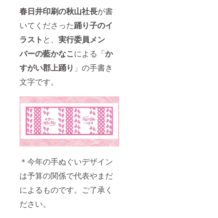
春日井印刷の秋山社長
が書
いてくださった
踊り子のイ
ラスト
と、
実行委員メン
バーの藍かなこ
による「
か
すがい郡上踊り
」の手書き
文字です。
＊今年の手ぬぐいデザイン
は予算の関係で代表やまだ
によるものです。ご了承く
ださい。