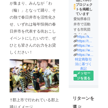
が集まり、みんなが「わ
プロジェク
トを掲載し
（輪）」となって踊り、そ
ています
の熱で春日井市を活性化さ
愛知県春日
せ、いずれは毎年恒例の春
井市で活動
する市民団
日井市を代表する街おこし
体『かすが
https://kasugaigujo.com/
イベントにしたいので、ぜ
い郡上踊り
https://twitter.com/kasugaigujo/
ひとも皆さんのお力をお貸
実行委員
https://www.instagram.com/kasugaigujo/
https://www.tiktok.com/@kasugaigujoodori/
会』です。
しください！
https://www.youtube.com/@Kasugaigujo/
2024年に初
特定商取引
めて『かす
法に基づく
がい郡上踊
表記
り』を開催
メッセー
し、13,000
ジを送る
人もの方々
が勝川を訪
れ、世代を
リターンを
超えた大き
↑郡上市で行われている郡上
な踊りの輪
選ぶ
踊りイメージ