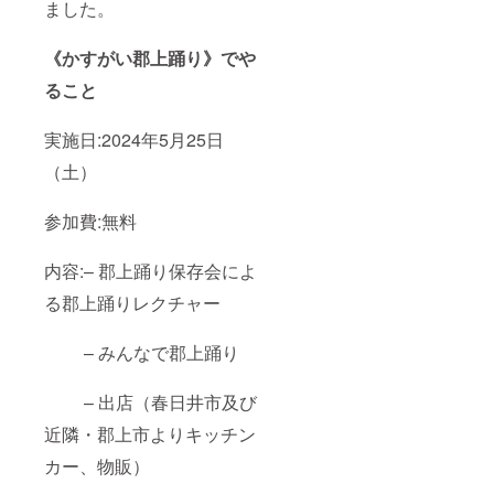
ました。
て 下記
ださ
イベン
①か②
い。
トの本
のどち
部にて
《かすがい郡上踊り》でや
らか1つ
手渡し
をお選
ること
びくだ
②2,000
さい。
円相当
①金券
実施日:2024年5月25日
の商品
2,000円
につい
（土）
分につ
て お
いて
渡し方
金券が
法：
参加費:無料
使える
2024年
店舗
7月以降
（加盟
発送予
内容:– 郡上踊り保存会によ
店）：
定
ホーム
る郡上踊りレクチャー
ページ
やイベ
ント会
– みんなで郡上踊り
場で配
布のパ
ンフ
– 出店（春日井市及び
レット
近隣・郡上市よりキッチン
に記載
予定
カー、物販）
お渡し
方法：