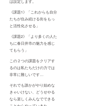
は設定します。
権を提
字の
（希望
供しま
み、ロ
者の
す。 ・
ゴ・バ
み）
《課題1》「これからも自分
手ぬぐ
ナー
掲載サ
いにつ
（希望
たちが住み続ける街をもっ
イズ：
いて
者の
未確定
商品サ
と活性化させる」
み）
〈注意
イズ：
掲載サ
事項〉
幅
イズ：
※支援
《課題2》「より多くの人た
35cm×
未確定
時、必
長さ
【注意
ず備考
ちに春日井市の魅力を感じ
90cm
事項】
欄に掲
・ホー
※支援
載を希
てもらう」
ムペー
時、必
望され
ジお名
ず備考
るお名
前掲載
欄に掲
前をご
この２つの課題をクリアす
につい
載を希
記入く
て 掲
るのは私たちだけの力では
望され
ださ
載期
るお名
い。 ※
非常に難しいです…
間：
前をご
ニック
2024年
記入く
ネーム
5月7日
ださ
等を使
それでも誰かがやり始めな
からイ
い。 ※
用する
ベント
ニック
場合、
きゃいけない、どうせやる
が存続
ネーム
誹謗中
する限
等を使
傷や不
なら楽しくみんなでできる
り 掲
用する
適切な
載方
場合、
ことからやっていきた
表現な