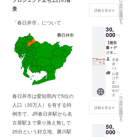
の
リ
券2,000
い郡上
タ
ー
景
円分or
踊りオ
ン
詳細を見る
を
春日井
リジナ
選
択
物産
ルの手
す
「春日井市」について
る
2,000円
ぬぐい
30,
相当の
を提供
商品】
000
しま
円
かすが
す。 か
【報告
い郡上
すがい
書＋デ
踊りの
郡上踊
ジタル
報告書
り公式
感謝状
をデー
ホーム
支援
＋手ぬ
タでお
ページ
者：
ぐい＋
送りし
にご協
1人
ホーム
ます。
力いた
お届
ページ
感謝の
だいた
け予
お名前
気持ち
定：
方のお
掲載＋
2024
を込め
名前
年07
踊り下
て、お
(ニック
こ
春日井市は愛知県内で5位の
月
駄】 か
礼の
の
ネー
リ
すがい
メッ
タ
ム・
人口（30万人）を有する特
ー
郡上踊
セージ
ン
SNS名
詳細を見る
を
りの報
を感謝
選
でも可)
例市で、JR春日井駅から名
択
告書を
状にし
す
を掲載
る
データ
てデー
古屋駅まで乗り換え無しで
しま
50,
でお送
タでお
す。 ・
25分という好立地、勝川駅
りしま
000
送りし
手ぬぐ
円
す。 感
ます。
いにつ