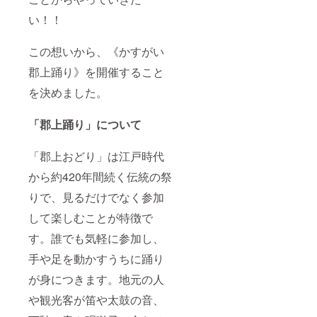
法：文
誹謗中
どを含
い！！
字の
傷や不
む公序
み、ロ
適切な
良俗に
ゴ・バ
表現な
反する
この想いから、《かすがい
ナー
どを含
ものや
（希望
む公序
実行委
郡上踊り》を開催すること
者の
良俗に
員が不
み）
反する
適切と
を決めました。
【注意
ものや
判断し
事項】
実行委
た名称
※支援
員が不
「郡上踊り」について
につい
時、必
適切と
ては掲
ず備考
判断し
載でき
欄に掲
「郡上おどり」は江戸時代
た名称
ない場
載を希
につい
合があ
から約420年間続く伝統の祭
望され
ては掲
りま
るお名
載でき
す。
りで、見るだけでなく参加
前をご
ない場
【当日
記入く
合があ
のみ使
して楽しむことが特徴で
ださ
りま
える金
い。 ※
す。 ・
券2,000
す。誰でも気軽に参加し、
ニック
踊り下
円分
ネーム
手や足を動かすうちに踊り
駄につ
or2,000
等を使
いて
円相当
が身につきます。地元の人
用する
サイズ
の商品
場合、
展開：
につい
や観光客が笛や太鼓の音、
誹謗中
女
て】 下
傷や不
性
記①か