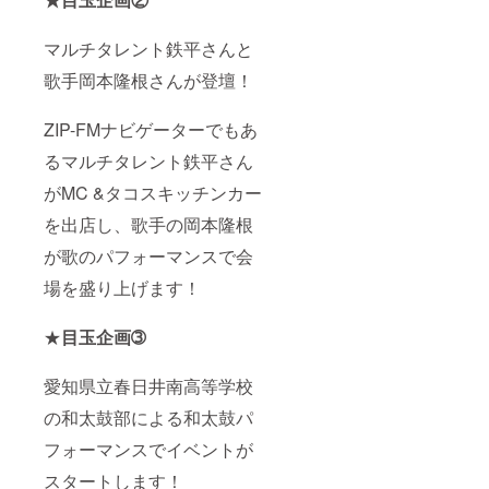
女
性用
L（24.5
マルチタレント鉄平さんと
cm～
歌手岡本隆根さんが登壇！
26.0cm
）
男性用
ZIP-FMナビゲーターでもあ
M（25.
0cm～
るマルチタレント鉄平さん
27.0cm
）
がMC &タコスキッチンカー
男性用
L（27.0
を出店し、歌手の岡本隆根
cm～
が歌のパフォーマンスで会
28.5cm
） ※サ
場を盛り上げます！
イズは
オプ
ション
★
目玉企画➂
（プル
ダウン
選択）
愛知県立春日井南高等学校
からご
選択く
の和太鼓部による和太鼓パ
ださ
フォーマンスでイベントが
い。 ・
現地報
スタートします！
告会へ