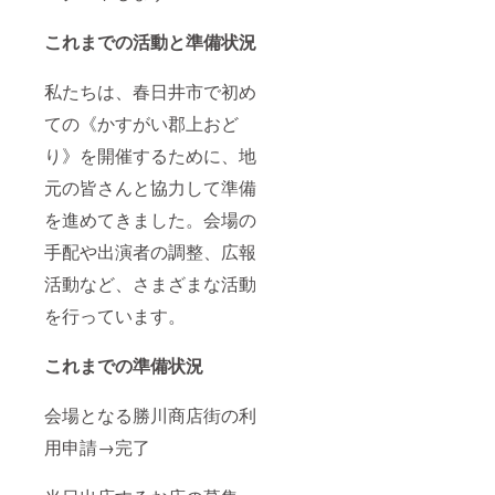
の参加
権につ
これまでの活動と準備状況
いて イ
ベント
報告会
私たちは、春日井市で初め
への参
加権を
ての《かすがい郡上おど
提供し
ます。※
り》を開催するために、地
会費を
元の皆さんと協力して準備
現地で
頂戴い
を進めてきました。会場の
たしま
す。 開
手配や出演者の調整、広報
催場
所：ホ
活動など、さまざまな活動
テルプ
ラザ勝
を行っています。
川（JR
中央線
これまでの準備状況
「勝川
駅」徒
歩1分）
会場となる勝川商店街の利
愛
用申請→完了
知県春
日井市
松新町