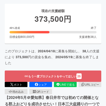
現在の支援総額
373,500
円
終了
46
%達成
目標金額
800,000
円
支援者数
38
人
このプロジェクトは、
2024/04/18
に募集を開始し、
38
人の支援
により
373,500
円の資金を集め、
2024/05/19
に募集を終了しま
した
もう一度プロジェクトをやってほしい
25
ポスト
シェア
LINEで送る
URLコピー
埋め込み
QRコード
【2024年5月＠愛知県】春日井市では初めての開催とな
る郡上おどりを成功させたい！日本三大盆踊りの一つで