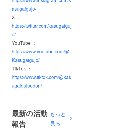
https://www.instagram.com/k
asugaigujo/
X ：
https://twitter.com/kasugaiguj
o/
YouTube ：
https://www.youtube.com/@
Kasugaigujo/
TikTok ：
https://www.tiktok.com/@kas
ugaigujoodori/
最新の活動
もっと
報告
見る