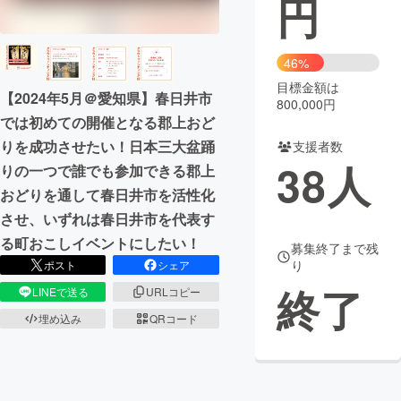
円
まちづくり・地域活性化
46%
目標金額は
CAMPFIRE for Social Good
CAMPFIRE Creation
【2024年5月＠愛知県】春日井市
800,000円
CAMPFIREふるさと納税
machi-ya
コミュニティ
では初めての開催となる郡上おど
りを成功させたい！日本三大盆踊
支援者数
38
人
りの一つで誰でも参加できる郡上
おどりを通して春日井市を活性化
させ、いずれは春日井市を代表す
る町おこしイベントにしたい！
募集終了まで残
り
ポスト
シェア
終了
LINEで送る
URLコピー
埋め込み
QRコード