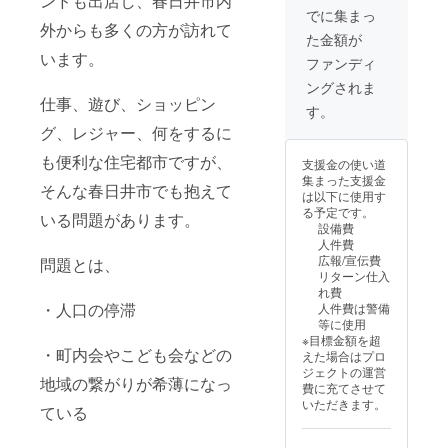
ンドも出店し、春日井市内
リジナ
力いた
下の2点
でに集まっ
み、ロ
ル手ぬ
外からも多くの方が訪れて
だいた
のうち
ゴ・バ
た金額が
ぐいを
方のお
どちら
ナー
います。
お送り
名前
か1点を
ファンディ
（希望
しま
(ニック
提供し
者の
ングされま
す。 公
ネー
ます。
み）
仕事、遊び、ショッピン
式ホー
ム・
①会場
す。
掲載サ
ムペー
SNS名
周辺の
イズ：
グ、レジャー、何をするに
ジに、
でも可)
加盟店
未確定
ご協力
を掲載
で当日
も便利な住宅都市ですが、
【注意
支援金の使い道
いただ
しま
のみ使
事項】
集まった支援金
いた方
す。 素
そんな春日井市でも抱えて
える金
※支援
は以下に使用す
のお名
敵な踊
券2000
時、必
る予定です。
いる問題があります。
前(ニッ
り下駄
円相当
ず備考
設備費
クネー
を選ん
(1,000
欄に掲
人件費
ム・
で提供
円×2枚)
載を希
広報/宣伝費
問題とは、
SNS名
しま
②春日
望され
リターン仕入
でも可)
す。(デ
井市に
るお名
れ費
を掲載
ザイン
ちなん
前をご
・人口の停滞
人件費は警備
しま
は選べ
だ2,000
記入く
等に使用
す。 当
ませ
円相当
ださ
※目標金額を超
日使え
ん。サ
の商品
い。 ※
・町内会やこども会などの
えた場合はプロ
る金券
イズ、
【手ぬ
ニック
ジェクトの運営
あるい
性別が
地域の繋がりが希薄になっ
ぐいに
ネーム
費に充てさせて
は物産
お選び
つい
等を使
いただきます。
2,000円
ている
いただ
て】
用する
相当品
けます)
デザイ
場合、
をお送
・手ぬ
ン：作
誹謗中