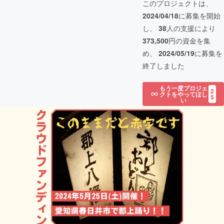
このプロジェクトは、
2024/04/18
に募集を開始
し、
38
人の支援により
373,500
円の資金を集
め、
2024/05/19
に募集を
終了しました
もう一度プロジェ
2
クトをやってほし
5
い