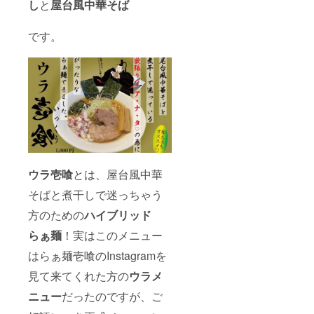
し
と
屋台風中華そば
です。
ウラ壱喰
とは、屋台風中華
そばと煮干しで迷っちゃう
方のための
ハイブリッド
らぁ麺
！実はこのメニュー
はらぁ麺壱喰のInstagramを
見て来てくれた方の
ウラメ
ニュー
だったのですが、ご