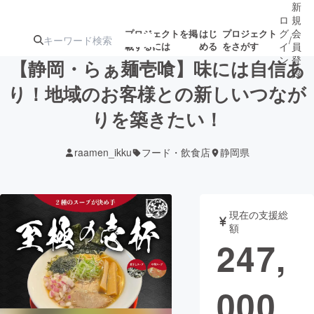
新
ロ
規
グ
会
プロジェクトを掲
はじ
プロジェクト
/
載するには
める
をさがす
イ
員
ン
登
【静岡・らぁ麺壱喰】味には自信あ
録
り！地域のお客様との新しいつなが
りを築きたい！
人気のプロ
注目のリ
注目の新着プロ
募集終了が近いプ
もうすぐ公開
ジェクト
ターン
ジェクト
ロジェクト
されます
raamen_ikku
フード・飲食店
静岡県
アート・写真
音楽
現在の支援総
テクノロジー・ガジェット
ゲーム・サ
額
247,
映像・映画
書籍・雑誌
000
ビジネス・起業
チャレンジ