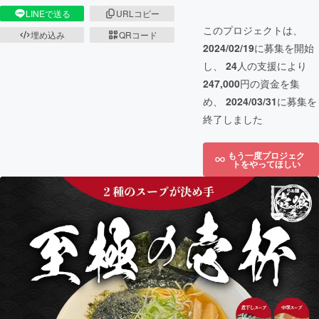
LINEで送る
URLコピー
このプロジェクトは、
埋め込み
QRコード
2024/02/19
に募集を開始
し、
24
人の支援により
247,000
円の資金を集
め、
2024/03/31
に募集を
終了しました
もう一度プロジェク
トをやってほしい