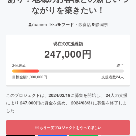
ながりを築きたい！
raamen_ikku
フード・飲食店
静岡県
現在の支援総額
247,000
円
終了
24
%達成
目標金額
1,000,000
円
支援者数
24
人
このプロジェクトは、
2024/02/19
に募集を開始し、
24
人の支援
により
247,000
円の資金を集め、
2024/03/31
に募集を終了しま
した
もう一度プロジェクトをやってほしい