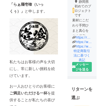
静岡県
「らぁ麺壱喰（いっ
初めてのプ
ロジェクト
くぅ）」
と申します。
です
素材にこだ
わり手間ひ
まと真心を
こめて作る
https://ramen-ikkuu.com
らぁ麺を提
https://www.instagram.com/ra_men_ikkuu/
供してま
https://www.instagram.com/ra_men.ikkuu/
特定商取引
す。
法に基づく
煮干しの
表記
私たちはお客様の声を大切
スープも厳
メッセー
選して選ん
にし、常に新しい挑戦を続
ジを送る
だ九十九里
けています。
の煮干しか
ら抽出しま
お一人おひとりのお客様に
す。
リターンを
ご満足いただける一杯
を提
中華スープ
選ぶ
も鶏と豚、
供することが私たちの喜び
さらには複