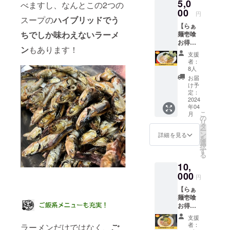
5,0
スポン
べますし、なんとこの2つの
サー様
00
円
スープの
ハイブリッドでう
紹介」
【らぁ
として
ちでしか味わえないラーメ
麺壱喰
名前を
お得チ
掲載し
ン
もあります！
ケット
ます。
支援
5,000】
Web
者：
らぁ麺
ペー
8人
壱喰で
ジ：
お届
使える
https://r
け予
お食事
amen-
定：
チケッ
2024
ikkuu.c
年04
トで
om/ 掲
こ
月
す。
載期
の
リ
5,000円
間：
タ
ー
で6,000
2024年
ン
詳細を見る
を
円分の
4月～
選
択
お食事
2025年
す
る
が楽し
3月31日
10,
めま
※掲載す
す！
000
るお名
円
★1,000
前を備
【らぁ
円お得
考欄に
麺壱喰
なこの
ご記入
お得チ
機会に
くださ
ケット
ぜひご
い。 ※
支援
10,000
利用く
ニック
者：
ラーメンだけではなく、
ご