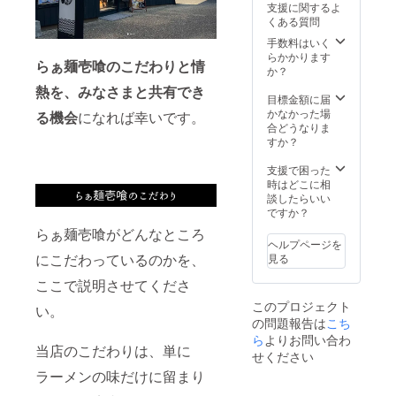
支援に関するよ
ぜひ、
をさせ
くある質問
らぁ麺
ていた
壱喰特
だきま
手数料はいく
製レン
す。
らかかります
らぁ麺
壱喰のこだわりと情
ゲを
か？
持って
熱を、みなさまと共有でき
ご来店
目標金額に届
くださ
かなかった場
る機会
になれば幸いです。
い！ ご
合どうなりま
利用可
すか？
能期
間：
支援で困った
2024年
時はどこに相
4月～
談したらいい
2025年
ですか？
3月31日
らぁ麺壱喰がどんなところ
※こちら
ヘルプページを
のリ
にこだわっているのかを、
見る
ターン
はご来
ここで説明させてくださ
店時に
このプロジェクト
お渡し
い。
の問題報告は
となり
こち
ます。
ら
よりお問い合わ
当店のこだわりは、単に
郵送は
せください
できま
ラーメンの味だけに留まり
せんの
でご了