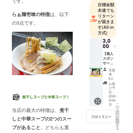
です。
数の野菜か
目標金額
らコトコト
未達でも
らぁ麺壱喰の特徴
は、以下
リターン
と煮込み美
が届きま
の3点です。
味しくあっ
す
(All-in
さりした
方式)
スープを作
3,0
り上げてい
00
円
ます。
【個人
自家製
スポン
チャー
サー】
らぁ麺
シューも好
支援
壱喰の
者：
評で1本買い
個人ス
6人
もしたい
ポン
お届
サーに
なって声も
け予
なれる
定：
あがるぐら
権利で
2024
年04
いです。
す。
こ
月
らぁ麺
の
リ
当店の最大の特徴は、
煮干
壱喰の
タ
ー
Web
ン
詳細を見る
しと中華スープの2つのスー
を
ページ
選
択
内に
す
プがあること
。どちらも選
る
「個人