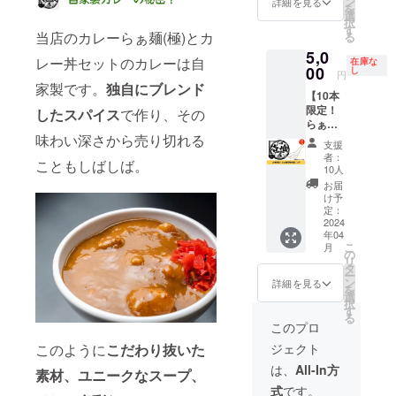
9月30日
ン
詳細を見る
を
社名、
ご利用
選
択
ロゴな
期限：
す
当店のカレーらぁ麺(極)とカ
る
どを掲
お渡し
5,0
載して
から1年
レー丼セットのカレーは自
在庫な
営業時
00
間 ※こ
し
円
間中に
ちらの
家製です。
独自にブレンド
【10本
宣伝さ
リター
限定！
せてい
したスパイス
で作り、その
ンはご
らぁ麺
ただき
来店時
味わい深さから売り切れる
壱喰特
ます！
にお渡
支援
製レン
サイ
しとな
者：
こともしばしば。
ゲ】 こ
ズ：横
りま
10人
のレン
10cm×
す。郵
お届
ゲを
縦5cm
送はで
け予
持って
色：黒
定：
きませ
ご来店
2024
地に白
んので
年04
いただ
色一色
ご了承
こ
月
くと
掲載期
の
くださ
リ
チャー
間：
タ
い。
ー
シュー
2024年
ン
詳細を見る
を
、玉
4月～
選
択
子、メ
2025年
す
る
ンマ、
3月31日
このプロ
海苔の
※ネット
ジェクト
このように
こだわり抜いた
中から2
ワーク
品、も
販売や
は、
All-In方
素材、ユニークなスープ、
しくは
企業イ
式
です。
19日限
メージ