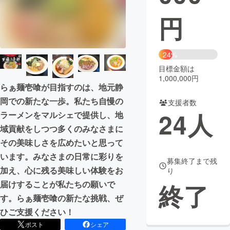
円
まちづくり・地域活性化
CAMPFIRE for Social Good
CAMPFIRE Creation
24%
CAMPFIREふるさと納税
machi-ya
コミュニティ
目標金額は
1,000,000円
らぁ麺壱喰が目指すのは、地元静
岡での新たな一歩。私たち自慢の
支援者数
24
人
ラーメンをマルシェで提供し、地
域貢献をしつつ多くのみなさまに
その美味しさを広めたいと思って
います。みなさまの日常に彩りを
募集終了まで残
加え、心に残る美味しい体験をお
り
届けすることが私たちの願いで
終了
す。らぁ麺壱喰の新たな挑戦、ぜ
ひご支援ください！
ポスト
シェア