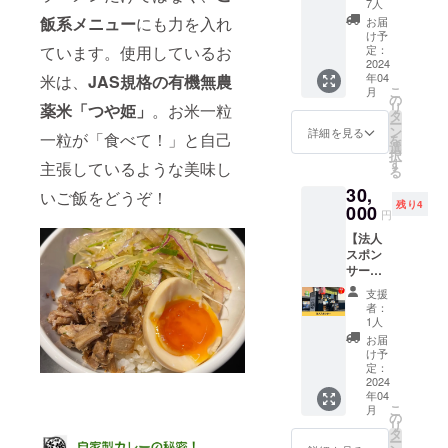
】 らぁ
ださ
ネーム
7人
麺壱喰
い！ 受
でのご
飯系メニュー
にも力を入れ
お届
で使え
け渡し
参加も
け予
るお食
期間：
定：
ています。使用しているお
できま
事チ
2024
2024年
す。 ※
年04
米は、
JAS規格の有機無農
ケット
4月～
不適切
こ
月
です。
2024年
の
なお名
リ
薬米「つや姫」
。お米一粒
10,000
9月30日
タ
前の場
ー
円で
ご利用
ン
合お断
詳細を見る
一粒が「食べて！」と自己
を
12,000
期限：
選
りする
択
円分の
お渡し
す
可能性
主張しているような美味し
る
お食事
から1年
があり
30,
が楽し
間 ※こ
いご飯をどうぞ！
ます。
残り4
めま
000
ちらの
円
す！
リター
【法人
★2,000
ンはご
スポン
円お得
来店時
サー】
なこの
にお渡
らぁ麺
機会に
しとな
支援
壱喰の
ぜひご
りま
者：
法人ス
利用く
す。郵
1人
ポン
ださ
送はで
お届
サーに
い！ 受
きませ
け予
なれる
け渡し
定：
んので
権利で
2024
期間：
ご了承
年04
す。 T
2024年
くださ
こ
月
シャツ
4月～
の
い。
リ
にあな
2024年
タ
ー
たの会