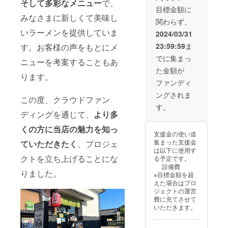
そして多彩なメニュー
で、
定ワン
が相違
目標金額に
タン
する場
みなさまに新しくて美味し
関わらず、
トッピ
合等、
ングを
いラーメンを提供していま
掲載を
2024/03/31
無料で
お断り
23:59:59
ま
す。お客様の声をもとにメ
ご提供
させて
しま
いただ
でに集まっ
ニューを考案することもあ
す。
く場合
た金額が
らぁ麺
があり
ります。
壱喰の
ます。
ファンディ
常連
お断り
ングされま
様、ま
させて
この度、クラウドファン
たはこ
いただ
す。
れから
いた場
ディングを通じて、
より多
常連に
合にお
くの方に当店の魅力を知っ
なって
いても
支援金の使い道
くださ
返金は
集まった支援金
ていただきたく
、プロジェ
る方向
いたし
は以下に使用す
けのリ
かねま
クトを立ち上げることにな
る予定です。
ターン
す。 ※
設備費
です。
プロ
りました。
※目標金額を超
利用可
ジェク
えた場合はプロ
能期間
ト終了
ジェクトの運営
内なら
後メー
費に充てさせて
何度で
ルにて
いただきます。
もご利
デザイ
用でき
ンのや
ます。
り取り