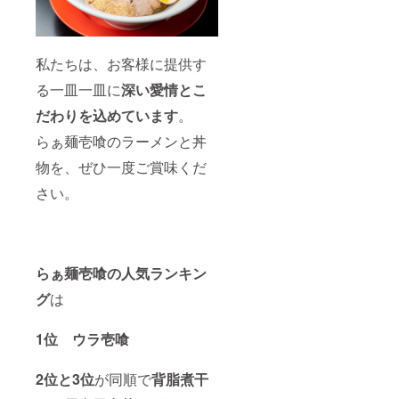
私たちは、お客様に提供す
る一皿一皿に
深い愛情とこ
だわりを込めています
。
らぁ麺壱喰のラーメンと丼
物を、ぜひ一度ご賞味くだ
さい。
らぁ麺壱喰の人気ランキン
グ
は
1位
ウラ壱喰
2位と3位
が同順で
背脂煮干