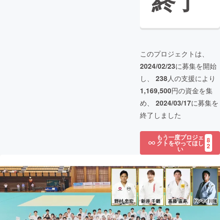
終了
このプロジェクトは、
2024/02/23
に募集を開始
し、
238
人の支援により
1,169,500
円の資金を集
め、
2024/03/17
に募集を
終了しました
もう一度プロジェ
8
クトをやってほし
2
い