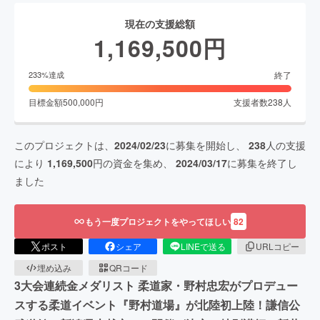
現在の支援総額
1,169,500
円
終了
233
%達成
目標金額
500,000
円
支援者数
238
人
このプロジェクトは、
2024/02/23
に募集を開始し、
238
人の支援
により
1,169,500
円の資金を集め、
2024/03/17
に募集を終了し
ました
もう一度プロジェクトをやってほしい
82
ポスト
シェア
LINEで送る
URLコピー
埋め込み
QRコード
3大会連続金メダリスト 柔道家・野村忠宏がプロデュー
スする柔道イベント『野村道場』が北陸初上陸！謙信公