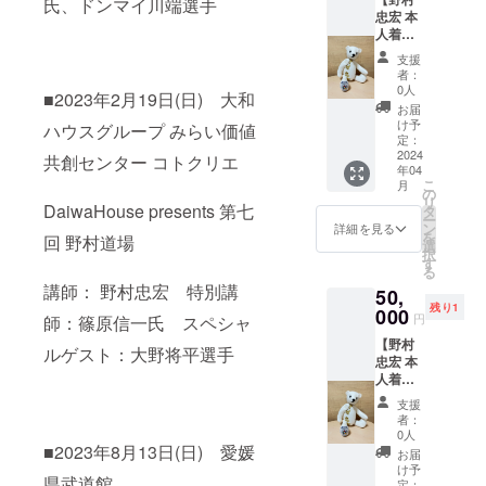
ン100%
氏、ドンマイ川端選手
イキン
21.5cm
忠宏 本
ボ
グ映像
L：身丈
人着
ディ：
は4月中
74cm、
用！野
GOAT
旬に
身幅
支援
村道場
S：身丈
YouTub
者：
62cm、
柔道衣
70cm、
eに配信
0人
肩幅
■2023年2月19日(日) 大和
で制作
身幅
予定と
お届
56cm、
したテ
58cm、
なりま
け予
ハウスグループ みらい価値
袖丈
ディベ
肩幅
定：
す。
22cm
ア(野村
2024
53cm、
共創センター コトクリエ
XL：身
年04
道場
袖丈
丈
こ
月
ワッペ
20.5cm
の
76cm、
リ
ン部分
DaiwaHouse presents 第七
M：身
タ
身幅
ー
使用・
丈
ン
詳細を見る
65cm、
を
回 野村道場
直筆サ
72cm、
選
肩幅
択
イン入
身幅
す
58cm、
る
り)】 野
60cm、
袖丈
講師： 野村忠宏 特別講
50,
村忠宏
肩幅
24cm
残り1
が野村
000
54.5cm
円
XXL：
師：篠原信一氏 スペシャ
道場イ
、袖丈
身丈
【野村
ベント
21.5cm
ルゲスト：大野将平選手
78cm、
忠宏 本
内で着
L：身丈
身幅
人着
用して
74cm、
67cm、
用！野
いた柔
身幅
支援
肩幅
村道場
道衣で
62cm、
者：
59.5cm
柔道衣
制作し
肩幅
0人
、袖丈
で制作
■2023年8月13日(日) 愛媛
たディ
56cm、
お届
25cm ※
したテ
ベアに
袖丈
け予
発送は3
県武道館
ディベ
本人の
定：