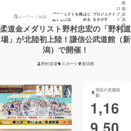
新
ロ
規
グ
会
プロジェクトを掲
はじ
プロジェクト
/
載するには
める
をさがす
イ
員
ン
登
柔道金メダリスト野村忠宏の「野村道
録
場」が北陸初上陸！謙信公武道館（新
潟）で開催！
人気のプロ
注目のリ
注目の新着プロ
募集終了が近いプ
もうすぐ公開
ジェクト
ターン
ジェクト
ロジェクト
されます
野村道場
スポーツ
新潟県
アート・写真
音楽
現在の支援総
テクノロジー・ガジェット
ゲーム・サ
額
1,16
映像・映画
書籍・雑誌
9,50
ビジネス・起業
チャレンジ