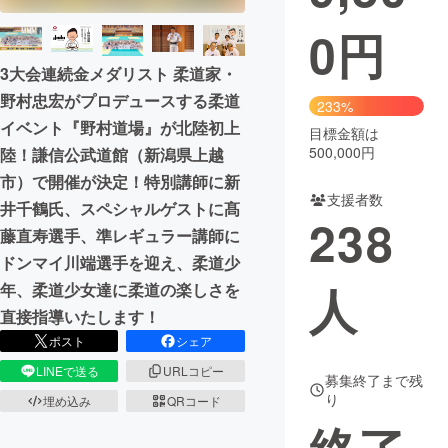
0
円
まちづくり・地域活性化
3大会連続金メダリスト 柔道家・
野村忠宏がプロデュースする柔道
CAMPFIRE for Social Good
CAMPFIRE Creation
233%
イベント『野村道場』が北陸初上
CAMPFIREふるさと納税
machi-ya
コミュニティ
目標金額は
500,000円
陸！謙信公武道館（新潟県上越
市）で開催が決定！特別講師に新
支援者数
井千鶴氏、スペシャルゲストに髙
238
藤直寿選手、準レギュラー講師に
ドンマイ川端選手を迎え、柔道少
人
年、柔道少女達に柔道の楽しさを
直接指導いたします！
ポスト
シェア
LINEで送る
URLコピー
募集終了まで残
り
埋め込み
QRコード