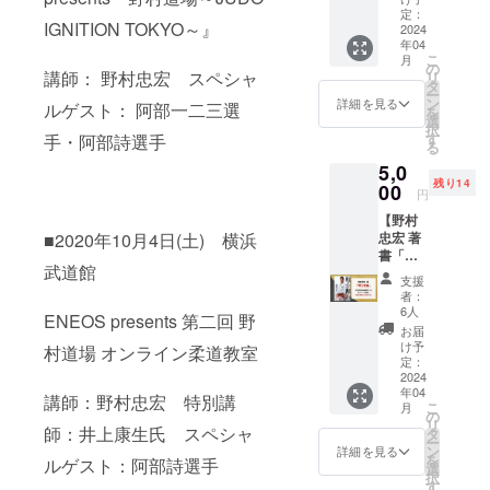
のTシャ
37cm、
定：
IGNITION TOKYO～』
ツ
2024
袖丈
年04
（キッ
15cm
こ
月
ズサイ
150cm
の
講師： 野村忠宏 スペシャ
リ
ズ）に
：身丈
タ
ー
なりま
59cm、
ン
詳細を見る
ルゲスト： 阿部一二三選
を
す。 カ
身幅
選
択
ラー：
43cm、
す
手・阿部詩選手
る
ホワイ
袖丈
5,0
ト サイ
17cm ※
残り14
ズ：
00
発送は3
円
130cm/
月下旬
【野村
150cm
～4月上
忠宏 著
■2020年10月4日(土) 横浜
素材：
旬を予
書「戦
コット
定して
武道館
う理
ン100%
おりま
支援
由」
ボ
す。
者：
（サイ
ディ：
6人
ENEOS presents 第二回 野
ン入
United
お届
り）】
Athle
け予
村道場 オンライン柔道教室
野村忠
130cm
定：
宏の著
2024
：身丈
年04
書「戦
51cm、
講師：野村忠宏 特別講
こ
月
う理
身幅
の
リ
由」に
師：井上康生氏 スペシャ
37cm、
タ
ー
野村忠
肩幅
ン
詳細を見る
を
ルゲスト：阿部詩選手
宏の直
34cm、
選
択
筆サイ
袖丈
す