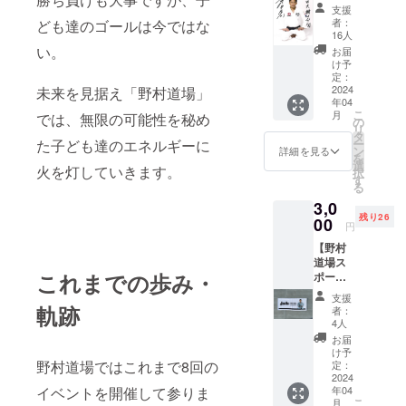
ン入り
にぜひ
支援
ツ界全体に
ポスト
ゲット
者：
ども達のゴールは今ではな
カード
してく
とって、希
16人
(A ～
ださ
い。
お届
望となるよ
D)】 野
い！ ※
け予
うなイベン
村道場
発送は3
定：
オリジ
2024
未来を見据え「野村道場」
月下旬
トを目指し
年04
ナルの
～4月上
ます。
こ
月
では、無限の可能性を秘め
ポスト
旬を予
の
リ
カード
定して
タ
た子ども達のエネルギーに
ー
に野村
おりま
ン
詳細を見る
を
忠宏の
す。
選
火を灯していきます。
択
直筆サ
す
る
インを
3,0
入れさ
残り26
せて頂
00
円
きま
【野村
す。 新
道場ス
しく
これまでの歩み・
ポーツ
なった
タオ
野村道
支援
ル】 野
場ロゴ
軌跡
者：
村道場
のアイ
4人
オリジ
テムを
お届
ナルの
ぜひ
け予
スポー
野村道場ではこれまで8回の
ゲット
定：
ツタオ
2024
してく
イベントを開催して参りま
年04
ルにな
ださ
こ
月