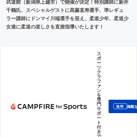
武道館（新潟県上越市）で開催が決定！特別講師に新井
千鶴氏、スペシャルゲストに髙藤直寿選手、準レギュ
ラー講師にドンマイ川端選手を迎え、柔道少年、柔道少
女達に柔道の楽しさを直接指導いたします！
ス
ポ
ー
ツ
ク
ラ
フ
ァ
ン
を
専
門
掲載
無料
サ
ポ
ー
ト
付
き
で