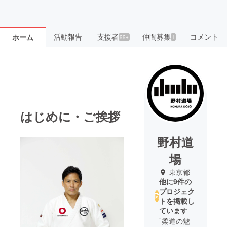
活動報告
支援者
仲間募集
コメント
ホーム
99+
1
はじめに・ご挨拶
野村道
場
東京都
他に9件の
プロジェク
トを掲載し
ています
「柔道の魅