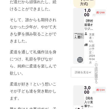
掲げる「伝
だ道だから頑張れたし、続
方式)
統」と「革
けることができました。
1,0
新」の融合
残り96
00
円
を軸に、一
そして、誰からも期待され
【野村
流柔道家と
道場オ
なかった少年が、やがて大
コミュニ
リジナ
ルクリ
ケーション
きな夢を掴み取ることがで
支援
アファ
者：
をはかる貴
きました。
イル＋
4人
重な時間を
オリジ
お届
ナルス
子供達に提
け予
柔道を通して礼儀作法を身
テッ
定：
供し、柔道
カー2枚
2024
につけ、礼節を学びなが
年04
が持つ価値
セッ
こ
月
ト】 野
の
を日本から
ら、純粋に柔道を楽しんで
リ
村道場
タ
世界に発信
ー
のオリ
ン
欲しい。
詳細を見る
を
ジナル
していきま
選
択
アイテ
す
す。
る
ムを
柔道が好き！という想いこ
コロナ禍の
3,0
セット
そが子ども達を突き動かし
残り34
にして
00
困難に立ち
円
お届け
向かう日本
ます。
【宛名
しま
入り直
柔道界、そ
す。こ
筆サイ
の機会
してスポー
勝ち負けも大事ですが、子