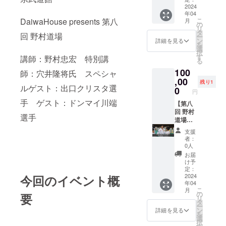
22cm ※
月下旬
ア(野村
2024
直筆サ
発送は3
～4月上
年04
忠宏名
インを
月下旬
旬を予
こ
DaiwaHouse presents 第八
月
前刺繍
入れた
の
～4月上
定して
リ
部分使
ものに
タ
旬を予
回 野村道場
おりま
ー
用・直
なりま
ン
定して
詳細を見る
す。
を
筆サイ
す。ハ
選
おりま
択
ン入
ンドメ
す
す。
講師：野村忠宏 特別講
る
り)】 野
イドで
100
村忠宏
世界に
師：穴井隆将氏 スペシャ
が野村
,00
たった1
残り1
ルゲスト：出口クリスタ選
道場イ
体の特
0
円
ベント
別なテ
手 ゲスト：ドンマイ川端
内で着
【第八
ディベ
用して
回 野村
アとな
選手
いた柔
道場で
りま
道衣で
野村忠
す！ 写
支援
制作し
宏が着
真1枚目
者：
たディ
用した
はイ
0人
ベアに
野村道
メージ
お届
本人の
場柔道
画像と
け予
直筆サ
衣（サ
なりま
定：
インを
イン入
2024
今回のイベント概
す。写
年04
入れた
り）】
真2枚目
こ
月
ものに
第八回
の野村
の
要
リ
なりま
野村道
道場
タ
ー
す。ハ
場にて
ワッペ
ン
詳細を見る
を
ンドメ
野村忠
ン部分
選
択
イドで
宏が着
を使用