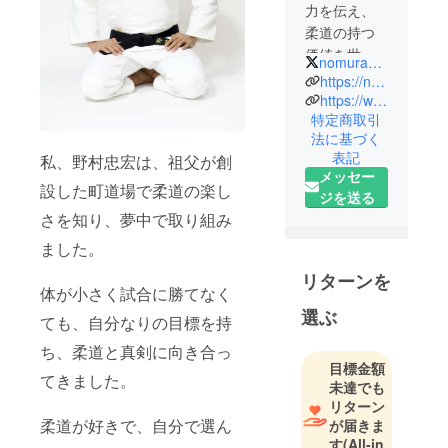
力を伝え、
柔道の持つ
価値を世界
nomura_dojo
に広める」
https://nomura-dojo.jp/
https://www.instagram.com/nomura_dojo/
特定商取引
3大会連続金
法に基づく
メダリスト
表記
私、野村忠宏は、祖父が創
柔道家 野村
メッセー
忠宏がプロ
設した町道場で柔道の楽し
ジを送る
デュースす
さを知り、夢中で取り組み
る柔道イベ
ました。
ント「野村
道場」
リターンを
体が小さく試合に勝てなく
選ぶ
1.伝統的価
ても、自分なりの目標を持
値 2.柔道活
ち、柔道と真剣に向き合っ
性化 3.革新
目標金額
てきました。
的伝承
未達でも
リターン
柔道が好きで、自分で選ん
が届きま
野村道場が
す
(All-in