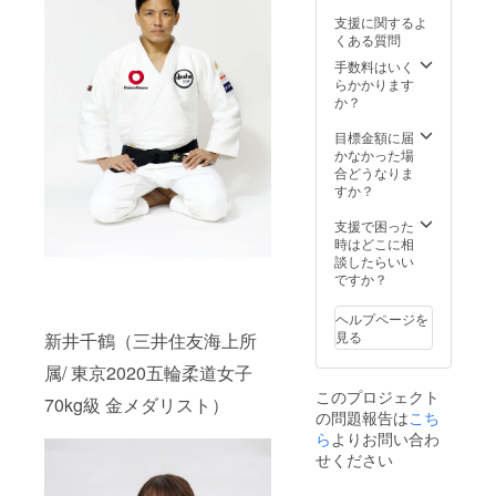
す。 ※
用（公
支援に関するよ
開催日
式HPな
くある質問
時はご
ど）は
相談さ
じめ、
手数料はいく
せてい
一般メ
らかかります
ただき
ディア
か？
ます。
の報道
※野村と
（試合
目標金額に届
マネー
中継、
かなかった場
ジャー
テレ
合どうなりま
の交通
ビ、新
すか？
費(場合
聞）な
によっ
どに使
支援で困った
ては宿
用する
時はどこに相
泊費)は
場合が
談したらいい
別途実
ありま
ですか？
費ご用
す。事
意お願
前にご
ヘルプページを
い致し
承諾の
見る
新井千鶴（三井住友海上所
ます。
上ご参
加くだ
属/ 東京2020五輪柔道女子
さい。
このプロジェクト
70kg級 金メダリスト）
の問題報告は
こち
ら
よりお問い合わ
せください