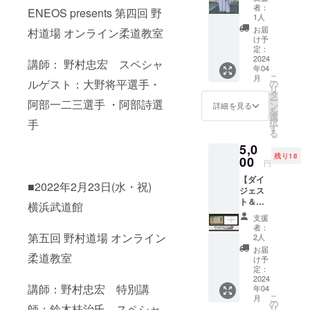
ント)】
ラー：
（ワ
者：
ENEOS presents 第四回 野
野村道
ホワイ
ン・パ
1人
場オリ
ト サイ
ブリッ
お届
村道場 オンライン柔道教室
ジナル
ズ：
シン
け予
のTシャ
XXS/XS
定：
グ）の
ツにな
2024
(レ
許可の
講師： 野村忠宏 スペシャ
年04
りま
ディー
もと
こ
月
す。 カ
ス)/S/M/
ルゲスト：大野将平選手・
の
行って
リ
ラー：
L/XL/XX
タ
おりま
ー
阿部一二三選手 ・阿部詩選
ホワイ
L(メン
ン
す。
詳細を見る
を
ト サイ
ズ) 素
選
択
手
ズ：
材：
す
る
S/M/L
コット
5,0
素材：
ン100%
残り18
コット
00
ボ
円
ン100%
ディ：
【ダイ
ボ
GOAT
■2022年2月23日(水・祝)
ジェス
ディ：
【レ
ト＆メ
GOAT
ディー
横浜武道館
イキン
S：身丈
ス】
支援
グ映像
70cm、
XXS：
者：
エンド
身幅
第五回 野村道場 オンライン
身丈
2人
ロール
58cm、
66cm、
お届
柔道教室
お名前
肩幅
身幅
け予
掲載
53cm、
定：
53cm、
権】 第
2024
袖丈
肩幅
講師：野村忠宏 特別講
年04
八回 野
20.5cm
50cm、
こ
月
村道場
M：身
の
袖丈
師：鈴木桂治氏 スペシャ
リ