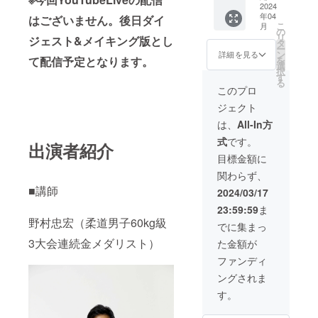
みくだ
プライ
2024
イブと
年04
さい！
ベート
はございません。後日ダイ
して配
こ
月
※開催日
柔道教
信いた
の
リ
ジェスト&メイキング版とし
時はご
室 or 講
しま
タ
ー
相談さ
演会を
す。 ご
ン
詳細を見る
を
て配信予定となります。
せてい
実施致
参加中
選
択
ただき
しま
に、お
す
る
ます ※
す。 個
名前と
このプロ
ご要望
人・団
顔出し
ジェクト
につき
体どち
が可能
まして
らでも
な方の
は、
All-In方
事前に
可能。
みお申
式
です。
お打ち
金メダ
込みく
出演者紹介
合わせ
リスト
ださ
目標金額に
させて
から直
い。 ※
関わらず、
いただ
接指導
オンラ
きます
を受け
■講師
イン柔
2024/03/17
※進行役
る夢の
道教室
23:59:59
ま
として
時間を
の参加
野村忠宏（柔道男子60kg級
スタッ
お過ご
者が
でに集まっ
フが1名
し下さ
映った
3大会連続金メダリスト）
た金額が
参加い
い！
写真・
たしま
※会場の
映像を
ファンディ
す
確保は
野村道
ングされま
支援者
場によ
様側で
る広報
す。
お願い
利用・
致しま
商業利