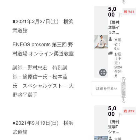
る
ンを入
15cm
5,0
れさせ
150cm
残り24
て頂き
00
：身丈
円
ます。
59cm、
■2021年3月27日(土) 横浜
【野村
※宛名の
身幅
道場イ
有無も
43cm、
武道館
ラストT
ご指定
肩幅
シャツ
可能で
38cm、
支援
(A or
す。指
袖丈
ENEOS presents 第三回 野
者：
B)】 野
定の宛
17cm ※
6人
村道場
村道場 オンライン柔道教室
名があ
発送は3
お届
オリジ
る場合
月下旬
け予
ナルの
は備考
定：
～4月上
講師：野村忠宏 特別講
イラス
2024
欄にお
旬を予
年04
トTシャ
書き下
定して
こ
師：篠原信一氏・松本薫
月
ツにな
さい。
の
おりま
リ
りま
※発送は
タ
す。
氏 スペシャルゲスト： 大
ー
す。 サ
3月下旬
ン
詳細を見る
を
イズ展
～4月上
選
野将平選手
択
開も増
旬を予
す
る
やしま
定して
5,0
したの
おりま
残り29
でぴっ
00
す。 ※
円
たりの1
こちら
【野村
■2021年9月19日(日) 横浜
枚をお
のリ
道場T
選びく
ターン
武道館
シャツ
ださ
は、出
(胸プリ
い！ カ
版社
支援