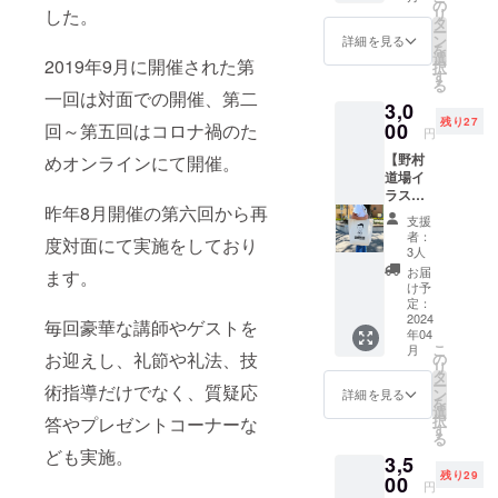
りま
い！ ※
の
した。
リ
す。
発送は3
タ
ー
コット
月下旬
ン
詳細を見る
を
ン100%
～4月上
選
2019年9月に開催された第
択
なので
旬を予
す
る
肌触り
定して
一回は対面での開催、第二
3,0
も柔ら
おりま
残り27
かくお
00
回～第五回はコロナ禍のた
す。 ※
円
ススメ
サイン
【野村
めオンラインにて開催。
です！
の宛名
道場イ
サイ
の有無
ラスト
ズ：
もご指
昨年8月開催の第六回から再
トート
34cm×
定可能
支援
バッグ
84cm
です。
者：
度対面にて実施をしており
(A or
素材：
指定の
3人
B)】 新
コット
宛名が
お届
ます。
登場！
ン100%
ある場
け予
野村道
※発送は
定：
合は備
場オリ
2024
3月下旬
考欄に
毎回豪華な講師やゲストを
年04
ジナル
～4月上
お書き
こ
月
のトー
お迎えし、礼節や礼法、技
旬を予
の
下さ
リ
トバッ
定して
タ
い。
ー
術指導だけでなく、質疑応
グにな
おりま
ン
詳細を見る
を
りま
す。
選
択
答やプレゼントコーナーな
す。 サ
す
る
イズ：
ども実施。
3,5
縦
残り29
38cm×
00
円
横