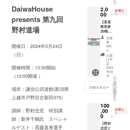
す
る
世界に
用した
して制
DaiwaHouse
2,0
たった1
オリジ
作いた
在庫な
体の特
ナル柔
00
しま
し
円
presents 第九回
別なテ
道衣に
す。 全
【柔道
ディベ
直筆サ
長：
教室参
アとな
インを
野村道場
26cm（
加権(経
りま
入れて
座った
験者)】
す！ 写
お届け
状態：
支援
対象：
真1枚目
致しま
19.5cm
者：
小学校3
開催日：2024年3月24日
はイ
す。 世
） ※サ
200
年生～
メージ
界で1着
人
インの
（日）
中学3年
画像と
の貴重
宛名の
お届
生の柔
なりま
な柔道
け予
有無も
道経験
定：
す。写
衣を是
ご指定
開催時間：13:30開始
2024
者 この
真2枚目
非GET
可能で
年03
リター
の野村
してく
す。指
（12:00開場 ）
こ
月
ンには
の
忠宏名
ださ
定の宛
リ
以下の
タ
前刺繍
い！ ※
名があ
ー
内容が
ン
部分を
サイン
詳細を見る
る場合
場所：謙信公武道館(新潟県
を
含まれ
選
使用し
の宛名
は備考
択
ます ・
す
て制作
の有無
上越市戸野目古新田375)
欄にお
る
お子さ
いたし
もご指
書き下
100
んの柔
ます。
定可能
さい。
,00
講師：野村忠宏 特別講
道教室
在庫な
全長：
です。
※郵送対
し
参加権
0
26cm（
指定の
応とな
円
師：新井千鶴氏 スペシャ
+保険料
座った
宛名が
りま
【野村
・参加
状態：
ある場
す。 ※
ルゲスト：髙藤直寿選手
忠宏と
記念
19.5cm
合は備
このリ