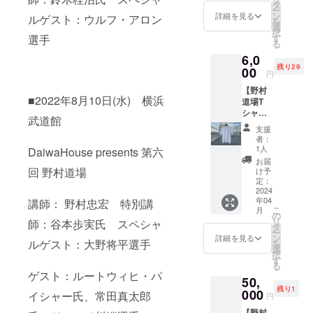
ダイ
丈
タ
17.5cm
ー
ジェス
72cm、
ン
XS：身
詳細を見る
ルゲスト：ウルフ・アロン
を
ト＆メ
身幅
選
丈
択
イキン
60cm、
す
選手
68cm、
る
グ映像
肩幅
身幅
6,0
のエン
54.5cm
56cm、
残り29
ドロー
00
、袖丈
肩幅
円
ルに
21.5cm
52cm、
【野村
『speci
L：身丈
袖丈
■2022年8月10日(水) 横浜
道場T
al
74cm、
19.5cm
シャツ
thanks
身幅
【メン
武道館
(袖刺
』とし
62cm、
ズ】
支援
繍)】 野
てお名
肩幅
S：身丈
者：
村道場
前を掲
56cm、
1人
70cm、
DaiwaHouse presents 第六
オリジ
載させ
袖丈
身幅
お届
ナルのT
ていた
回 野村道場
22cm ※
け予
58cm、
シャツ
だきま
定：
発送は3
肩幅
(袖刺繍)
2024
す。 ※
月下旬
53cm、
年04
になり
講師： 野村忠宏 特別講
掲載す
～4月上
袖丈
こ
月
ます。
るお名
の
旬を予
20.5cm
リ
師：谷本歩実氏 スペシャ
カ
前を備
タ
定して
M：身
ー
ラー：
考欄に
ン
おりま
詳細を見る
丈
ルゲスト：大野将平選手
を
ホワイ
お書き
選
す。
72cm、
択
ト サイ
下さ
す
身幅
る
ズ：
い。 ※
60cm、
ゲスト：ルートウィヒ・パ
50,
S/M/L
ダイ
肩幅
残り1
素材：
000
ジェス
イシャー氏、常田真太郎
54.5cm
円
コット
ト＆メ
、袖丈
【野村