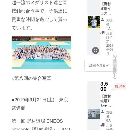
超一流のメダリスト達と直
【野村
42cm×
道場イ
マチ
接触れ合う事で、子供達に
ラスト
13cm（
キッズT
貴重な時間を過ごして貰っ
持ち手
支援
シャツ
58cm）
者：
ています。
(A or
素材：
1人
B)】 野
コット
お届
村道場
ン100%
け予
オリジ
※発送は
定：
ナルの
2024
3月下旬
年04
イラス
～4月上
こ
月
トTシャ
旬を予
の
リ
ツにな
定して
タ
ー
りま
おりま
ン
詳細を見る
を
す。 カ
す。
選
択
ラー：
す
る
※第八回の集合写真
ホワイ
3,5
ト サイ
残り30
ズ：
00
円
130cm/
【野村
150cm
■2019年9月21日(土) 東京
道場T
素材：
シャツ
コット
武道館
（キッ
ン100%
支援
ズ）】
130cm
者：
野村道
：身丈
第一回 野村道場 ENEOS
0人
場オリ
51cm、
お届
ジナル
presents『野村道場～JUDO
身幅
け予