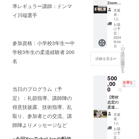
Zoom
グッズ
） ※サ
考欄に
ターン
準レギュラー講師：ドンマ
トーク
注意事
インの
お書き
に当日
支援
権】 30
項 ※チ
宛名の
下さ
イ川端選手
のイベ
者：
分間、
ケット
有無も
い。 ※
1人
ント参
Zoomで
の事前
ご指定
郵送対
加権は
お届
野村忠
配送は
可能で
応とな
け予
含まれ
宏を独
ござい
定：
す。指
ります
ており
り占
2024
ませ
定の宛
※このリ
ませ
年04
参加資格：小学校3年生〜中
め！
ん。詳
名があ
ターン
ん。
こ
月
「オリ
細は
の
る場合
に当日
リ
学校3年生の柔道経験者 200
ンピッ
メール
タ
は備考
のイベ
ー
クの時
にてご
ン
欄にお
ント参
詳細を見る
名
を
の話を
連絡致
選
書き下
加権は
択
聞いて
しま
す
さい。
含まれ
る
みた
す。 ※
※郵送対
ており
500
い」
柔道教
応とな
ません
「応援
,00
室の様
在庫な
りま
し
メッ
子は、
0
当日のプログラム（予
す。 ※
円
セージ
YouTub
このリ
を直接
【野村
定）：礼節指導、講師陣の
eLiveに
ターン
言って
忠宏の
て配信
に当日
得意技披露、技術指導、乱
ほし
柔道教
されま
のイベ
い」 な
室 or 講
す。 ま
ント参
支援
取り、参加者との交流、講
どな
演会 開
た当日
加権は
者：
ど、特
催権】
のライ
含まれ
1人
師陣よりメッセージなど
別な30
野村忠
ブ動画
ており
お届
分間を
宏が60
を後日
ませ
け予
お楽し
分間の
アーカ
定：
ん。
※今回YouTubeLiveの配信