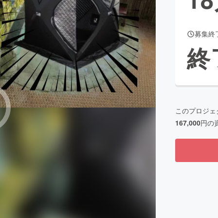
募集終
CAMPFIRE for Social Good
CAMPFIRE Creation
終
CAMPFIREふるさと納税
machi-ya
コミュニティ
このプロジェ
167,000
円の