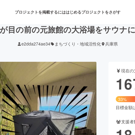
プロジェクトを掲載するには
はじめる
プロジェクトをさがす
が目の前の元旅館の大浴場をサウナ
e2dda274ae34
まちづくり・地域活性化
兵庫県
注目のリターン
注目の新着プロジェクト
募集終了が近いプロジェクト
も
現在の
音楽
舞台・パフォーマンス
16
ゲーム・サービス開発
フード・飲食店
33%
書籍・雑誌出版
アニメ・漫画
目標金額は5
支援者
チャレンジ
ビューティー・ヘルスケ
18