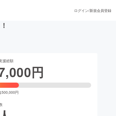
ログイン
/
新規会員登録
に！
うすぐ公開されます
支援総額
プロダクト
7,000
円
ファッション
スポーツ
00,000円
数
ア
ソーシャルグッド
人