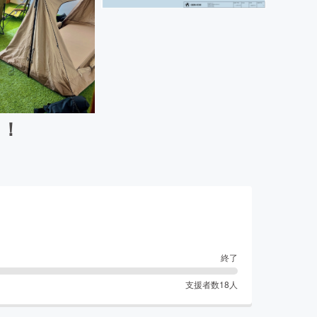
に！
終了
支援者数
18
人