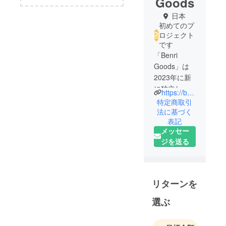
Goods
日本
初めてのプ
ロジェクト
です
「Benri
Goods」は
2023年に新
に独立し、
https://benrigoods.official.ec/
立ち上げた
特定商取引
プロジェク
法に基づく
表記
ト。便利な
メッセー
ものを年齢
ジを送る
も人も選ば
ずに使って
もらいた
い！そんな
リターンを
思いでこの
名前にしま
選ぶ
した。今ま
でになかっ