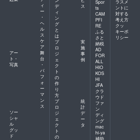
ラスメ
Spor
ィ
デ
ス
ントに
ts
ー
ィ
対する
CAM
・
ン
考え方
PFI
ヘ
グ
クッ
RE
ル
と
キーポ
ふる
ス
は
リシー
さと
ケ
プ
実
納税
ア
ロ
施
AD
アー
舞
ジ
事
FOR
ト・
台
ェ
例
ALL
写真
・
ク
HIO
パ
ト
KOS
フ
の
HI
ォ
作
JFA
ー
り
クラ
マ
方
ウド
ン
プ
統
ファ
ス
ロ
計
ン
ソー
ジ
デ
ディ
シャ
ェ
ー
ング
ル
ク
タ
mac
グッ
ト
hi-ya
ド
の
補助