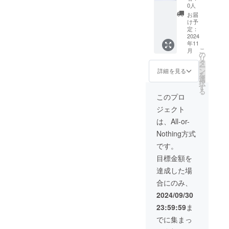
（先着
円で購
更にな
0人
500名）
入可能
る可能
お届
※先着
です。
性もご
け予
500名限
■お届け
定：
ざいま
定※
2024
予定
す。ご
年11
CAMPF
日：
了承く
こ
月
IRE割
2024/11
の
ださ
リ
36,550
月末 ま
タ
い。 ※
ー
円(税、
で プロ
ン
予想以
詳細を見る
を
送料込
ジェク
選
上に多
択
み) 一般
ト終了
す
くのご
る
販売予
後、お
支援を
このプロ
定価
申し込
頂いた
ジェクト
格：
みいた
場合、
43,000
だいた
通常よ
は、All-or-
円が
際に発
りさら
Nothing方式
【15%
送致し
にお届
OFF】
ます。
けにお
です。
6,450円
※デザイ
時間が
目標金額を
割引の
ン・仕
かかる
36,550
様は変
場合が
達成した場
円で購
更にな
ござい
合にのみ、
入可能
る可能
ます。
です。
性もご
予めご
2024/09/30
■お届け
ざいま
理解、
23:59:59
ま
予定
す。ご
ご了承
日：
了承く
の程お
でに集まっ
2024/11
ださ
願い申