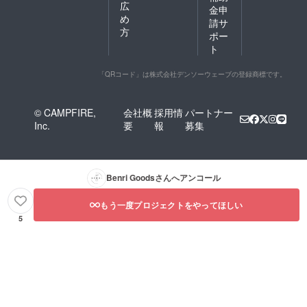
広
金申
め
請サ
方
ポー
ト
「QRコード」は株式会社デンソーウェーブの登録商標です。
© CAMPFIRE,
会社概
採用情
パートナー
Inc.
要
報
募集
Benri Goods
さんへアンコール
もう一度プロジェクトをやってほしい
5