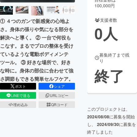
100,000円
まちづくり・地域活性化
支援者数
① ４つのガンで新感覚の心地よ
0
人
さ。身体の張りや気になる部分を
CAMPFIRE for Social Good
CAMPFIRE Creation
解決へと導く。 ② 一台で何役も
CAMPFIREふるさと納税
machi-ya
コミュニティ
こなす。まるでプロの整体を受け
ているような電動ボディメンテ
募集終了まで残
り
ツール。 ③ 好きな場所で、好き
終了
な時に。身体の部位に合わせて強
さ調節もできる簡単セルフケア。
ポスト
シェア
LINEで送る
URLコピー
埋め込み
QRコード
このプロジェクトは、
2024/08/08
に募集を開始
し、
2024/09/30
に募集を
終了しました