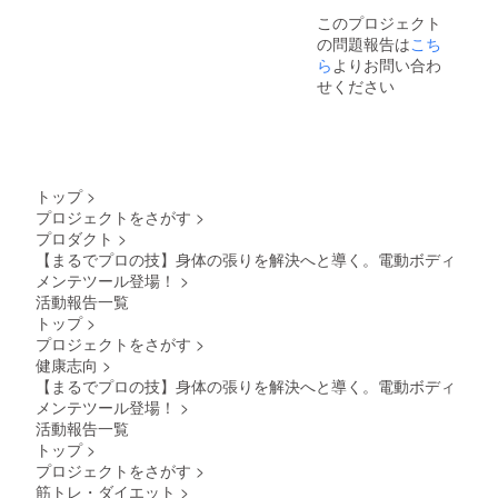
通常よ
このプロジェクト
りさら
の問題報告は
こち
にお届
けにお
ら
よりお問い合わ
時間が
せください
かかる
場合が
ござい
ます。
予めご
理解、
トップ
>
ご了承
プロジェクトをさがす
>
の程お
プロダクト
>
願い申
し上げ
【まるでプロの技】身体の張りを解決へと導く。電動ボディ
ます。
メンテツール登場！
>
活動報告一覧
トップ
>
プロジェクトをさがす
>
健康志向
>
【まるでプロの技】身体の張りを解決へと導く。電動ボディ
メンテツール登場！
>
活動報告一覧
トップ
>
プロジェクトをさがす
>
筋トレ・ダイエット
>