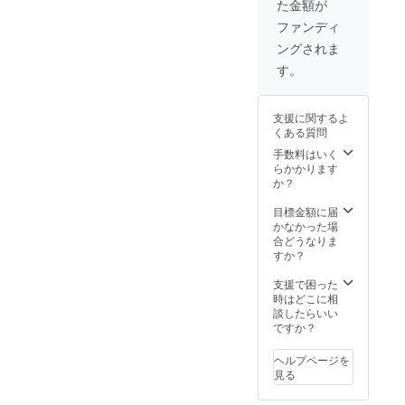
た金額が
月末 ま
い。 ※
し上げ
で プロ
予想以
ます。
ファンディ
ジェク
上に多
ングされま
ト終了
くのご
後、お
支援を
す。
申し込
頂いた
みいた
場合、
だいた
通常よ
支援に関するよ
際に発
りさら
くある質問
送致し
にお届
ます。
けにお
手数料はいく
※デザイ
時間が
らかかります
ン・仕
かかる
か？
様は変
場合が
更にな
ござい
目標金額に届
る可能
ます。
かなかった場
性もご
予めご
合どうなりま
ざいま
理解、
すか？
す。ご
ご了承
了承く
の程お
支援で困った
ださ
願い申
時はどこに相
い。 ※
し上げ
談したらいい
予想以
ます。
ですか？
上に多
くのご
ヘルプページを
支援を
見る
頂いた
場合、