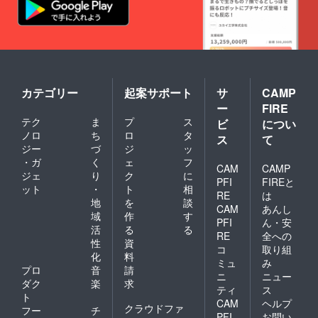
カテゴリー
起案サポート
サ
CAMP
ー
FIRE
テク
ま
プ
ス
ビ
につい
ノロ
ち
ロ
タ
ス
て
ジー
づ
ジ
ッ
・ガ
く
ェ
フ
CAM
CAMP
ジェ
り
ク
に
PFI
FIREと
ット
・
ト
相
RE
は
地
を
談
CAM
あんし
域
作
す
PFI
ん・安
活
る
る
RE
全への
性
資
コ
取り組
化
料
ミュ
み
プロ
音
請
ニ
ニュー
ダク
楽
求
ティ
ス
ト
CAM
ヘルプ
クラウドファ
フー
チ
PFI
お問い