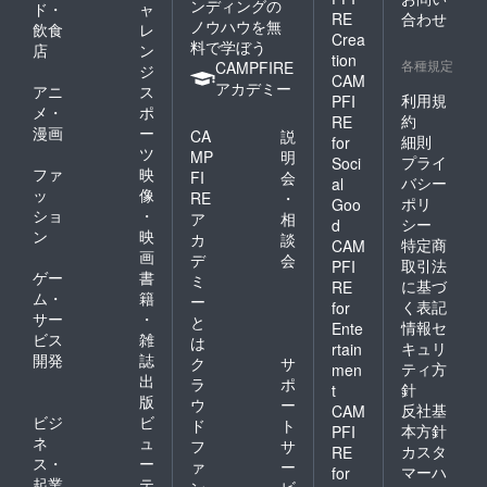
ンディングの
ド・
ャ
RE
合わせ
ノウハウを無
飲食
レ
Crea
料で学ぼう
店
ン
tion
各種規定
CAMPFIRE
ジ
CAM
アカデミー
アニ
ス
利用規
PFI
メ・
ポ
約
RE
漫画
ー
CA
説
細則
for
ツ
MP
明
プライ
Soci
ファ
映
FI
会
バシー
al
ッ
像
RE
・
ポリ
Goo
ショ
・
ア
相
シー
d
ン
映
カ
談
特定商
CAM
画
デ
会
取引法
PFI
ゲー
書
ミ
に基づ
RE
ム・
籍
ー
く表記
for
サー
・
と
情報セ
Ente
ビス
雑
は
キュリ
rtain
開発
誌
ク
サ
ティ方
men
出
ラ
ポ
針
t
版
ウ
ー
反社基
CAM
ビジ
ビ
ド
ト
本方針
PFI
ネ
ュ
フ
サ
カスタ
RE
ス・
ー
ァ
ー
マーハ
for
起業
テ
ン
ビ