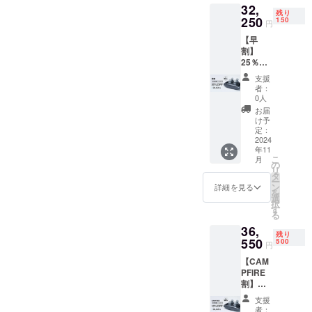
32,
円が
残り
【35%
250
150
円
OFF】
【早
15,050
割】
円割引
25％OF
の
F ×1台
27,950
支援
（先着
円で購
者：
150名）
入可能
0人
※先着
です。
お届
150名限
■お届け
け予
定※ 早
予定
定：
割
2024
日：
年11
32,250
2024/11
こ
月
円(税、
月末 ま
の
リ
送料込
で プロ
タ
ー
み) 一般
ジェク
ン
詳細を見る
を
販売予
ト終了
選
択
定価
後、お
す
る
格：
申し込
36,
43,000
みいた
残り
円が
550
だいた
500
円
【25%
際に発
【CAM
OFF】
送致し
PFIRE
10,750
ます。
割】
円割引
※デザイ
15％OF
の
ン・仕
支援
F ×1台
32,250
様は変
者：