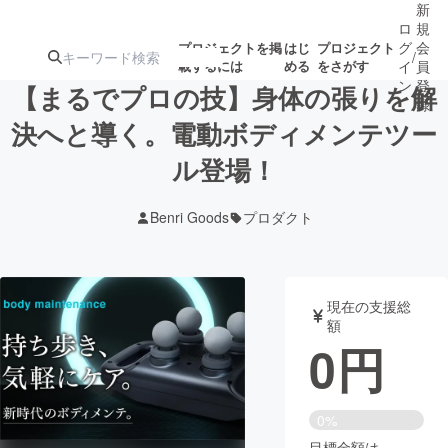
新
ロ
規
グ
会
プロジェクトを掲
はじ
プロジェクト
/
載するには
める
をさがす
イ
員
ン
登
【まるでプロの技】身体の張りを解
録
決へと導く。電動ボディメンテツー
ル登場！
人気のプロ
注目のリ
注目の新着プロ
募集終了が近いプ
もうすぐ公開
ジェクト
ターン
ジェクト
ロジェクト
されます
Benri Goods
プロダクト
アート・写真
音楽
現在の支援総
テクノロジー・ガジェット
ゲーム・サ
額
0
円
映像・映画
書籍・雑誌
0%
ビジネス・起業
チャレンジ
目標金額は