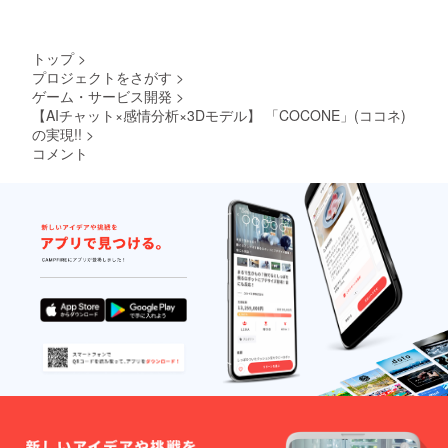
す。ご
了承頂
けます
と幸い
トップ
>
です。
プロジェクトをさがす
>
サイズ
ゲーム・サービス開発
>
S M L
【AIチャット×感情分析×3Dモデル】 「COCONE」(ココネ)
XL XXL
身丈 65
の実現!!
>
69 73
コメント
77 81
身幅 49
52 55
58 63
肩幅 42
46 50
54 57
袖丈 19
20 22
24 25