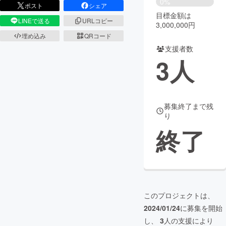
0%
ポスト
シェア
目標金額は
まちづくり・地域活性化
LINEで送る
URLコピー
3,000,000円
埋め込み
QRコード
支援者数
CAMPFIRE for Social Good
CAMPFIRE Creation
3
人
CAMPFIREふるさと納税
machi-ya
コミュニティ
募集終了まで残
り
終了
このプロジェクトは、
2024/01/24
に募集を開始
し、
3
人の支援により