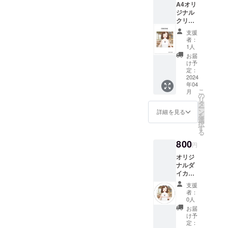
た、本
A4オリ
文中に
ジナル
は発起
クリア
人の想
ファイ
支援
いも記
ル
者：
載させ
COCON
1人
て頂き
Eのイ
お届
ます。
メージ
け予
を反映
定：
させ
2024
年04
た、こ
こ
月
の企画
の
リ
のため
タ
ー
にのみ
ン
詳細を見る
を
制作の
選
択
オリジ
す
る
ナルと
800
なりま
円
す。 ク
オリジ
リア
ナルダ
ファイ
イカッ
ルで最
トス
も一般
支援
テッ
的なの
者：
カー
がA4ク
0人
（円
リア
お届
形）
ファイ
け予
COCON
定：
ル。ビ