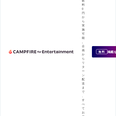
数
料
0
円
か
ら
実
施
可
能
。
企
画
掲載
無料
か
ら
リ
タ
ー
ン
配
送
ま
で
、
す
べ
て
お