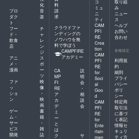
コ
取り組
化
料
ミュ
み
プロ
音
請
ニ
ニュー
ダク
楽
求
ティ
ス
ト
CAM
ヘルプ
クラウドファ
フー
チ
PFI
お問い
ンディングの
ド・
ャ
RE
合わせ
ノウハウを無
飲食
レ
Crea
料で学ぼう
店
ン
tion
各種規定
CAMPFIRE
ジ
CAM
アカデミー
アニ
ス
利用規
PFI
メ・
ポ
約
RE
漫画
ー
CA
説
細則
for
ツ
MP
明
プライ
Soci
ファ
映
FI
会
バシー
al
ッ
像
RE
・
ポリ
Goo
ショ
・
ア
相
シー
d
ン
映
カ
談
特定商
CAM
画
デ
会
取引法
PFI
ゲー
書
ミ
に基づ
RE
ム・
籍
ー
く表記
for
サー
・
と
情報セ
Ente
ビス
雑
は
キュリ
rtain
開発
誌
ク
サ
ティ方
men