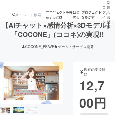
新
ロ
規
グ
会
プロジェクトを掲
はじ
プロジェクト
/
載するには
める
をさがす
イ
員
ン
登
【AIチャット×感情分析×3Dモデル】
録
「COCONE」(ココネ)の実現!!
人気のプロ
注目のリ
注目の新着プロ
募集終了が近いプ
もうすぐ公開
COCONE_PEAVE
ゲーム・サービス開発
ジェクト
ターン
ジェクト
ロジェクト
されます
アート・写真
音楽
現在の支援総
額
12,7
テクノロジー・ガジェット
ゲーム・サ
00
円
映像・映画
書籍・雑誌
ビジネス・起業
チャレンジ