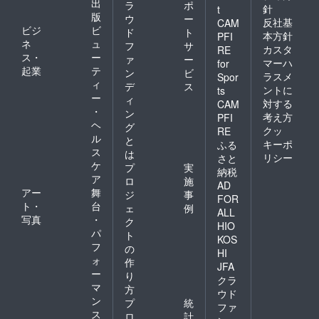
出
ラ
ポ
針
t
版
ウ
ー
反社基
CAM
ビジ
ビ
ド
ト
本方針
PFI
ネ
ュ
フ
サ
カスタ
RE
ス・
ー
ァ
ー
マーハ
for
起業
テ
ン
ビ
ラスメ
Spor
ィ
デ
ス
ントに
ts
ー
ィ
対する
CAM
・
ン
考え方
PFI
ヘ
グ
クッ
RE
ル
と
キーポ
ふる
ス
は
リシー
さと
ケ
プ
実
納税
ア
ロ
施
AD
アー
舞
ジ
事
FOR
ト・
台
ェ
例
ALL
写真
・
ク
HIO
パ
ト
KOS
フ
の
HI
ォ
作
JFA
ー
り
クラ
マ
方
ウド
ン
プ
統
ファ
ス
ロ
計