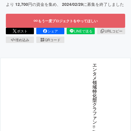
より
12,700
円の資金を集め、
2024/02/29
に募集を終了しました
もう一度プロジェクトをやってほしい
ポスト
シェア
LINEで送る
URLコピー
埋め込み
QRコード
エ
ン
タ
メ
領
域
特
化
型
ク
ラ
フ
ァ
ン
手