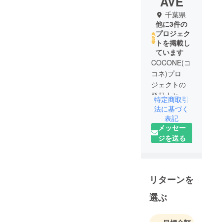
AVE
千葉県
他に3件の
プロジェク
トを掲載し
ています
COCONE(コ
コネ)プロ
ジェクトの
発起人とな
特定商取引
ります。
法に基づく
私の考えや
表記
メッセー
想いをプロ
ジを送る
ジェクトに
記載いたし
ました。
ぜひ、応援
リターンを
を頂けます
と幸いで
選ぶ
す。