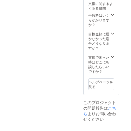
なさま
支援に関するよ
す。 ※
のお手
くある質問
画像に
元に届
ついて
く日を
手数料はいく
は、イ
心待ち
らかかります
メージ
にして
か？
となり
おりま
ます。
す。 ぜ
目標金額に届
リター
ひ、
かなかった場
ン価格
COCON
合どうなりま
には送
Eを推し
すか？
料300円
て頂け
が含ま
ますと
支援で困った
れてお
幸いで
時はどこに相
りま
す。 ※
談したらいい
す。ご
画像に
ですか？
了承頂
ついて
けます
は、イ
ヘルプページを
と幸い
メージ
見る
です。
となり
ます。
リター
このプロジェクト
ン価格
の問題報告は
こち
には送
料300円
ら
よりお問い合わ
が含ま
せください
れてお
りま