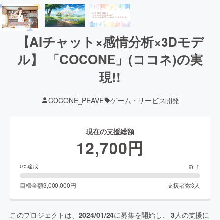
【AIチャット×感情分析×3Dモデ
ル】 「COCONE」(ココネ)の実
現!!
COCONE_PEAVE
ゲーム・サービス開発
現在の支援総額
12,700
円
終了
0
%達成
目標金額
3,000,000
円
支援者数
3
人
このプロジェクトは、
2024/01/24
に募集を開始し、
3
人の支援に