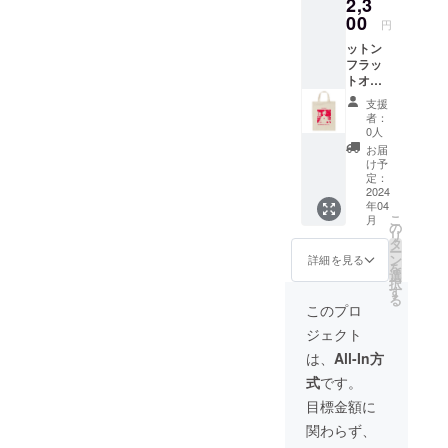
2,3
Athleを
化ビ
リター
代表す
00
ニール
ン価格
円
る程良
素材で
には送
ットン
い厚み
水濡れ
料300円
フラッ
の生地
や汚れ
が含ま
トオリ
感と、
にも強
れてお
ジナル
着心地
く、再
りま
支援
トート
や素材
剥離で
者：
す。ご
バッグ
感にこ
きると
0人
了承頂
（A4サ
だわっ
ころも
お届
けます
イズ）
た上質
嬉しい
け予
と幸い
COCON
なTシャ
定：
ポイン
です。
Eをイ
2024
ツ。品
トで
年04
メージ
質にこ
す。 上
こ
月
した、
だわる
の
記の通
リ
オリジ
United
タ
り実用
ー
ナル
Athleな
ン
性を兼
詳細を見る
を
グッズ
らでは
選
ね備え
択
となり
ダブル
す
たアイ
る
ます。
ステッ
テムと
このプロ
薄手の
チで襟
なりま
ジェクト
コット
元はよ
す。 ぜ
ン生地
れにく
ひ、
は、
All-In方
のトー
く、T
COCON
式
です。
トバッ
シャツ
Eを推し
グで
に必要
て頂け
目標金額に
す。A4
な「よ
ますと
関わらず、
サイズ
れな
幸いで
がぴっ