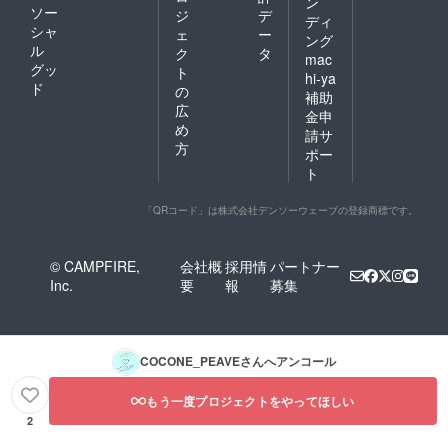
ン
ソー
ジ
デ
ディ
シャ
ェ
ー
ング
ル
ク
タ
mac
グッ
ト
hi-ya
ド
の
補助
広
金申
め
請サ
方
ポー
ト
「QRコード」は株式会社デンソーウェーブの登録商標です。
© CAMPFIRE,
会社概
採用情
パートナー
Inc.
要
報
募集
COCONE_PEAVE
さんへアンコール
もう一度プロジェクトをやってほしい
2