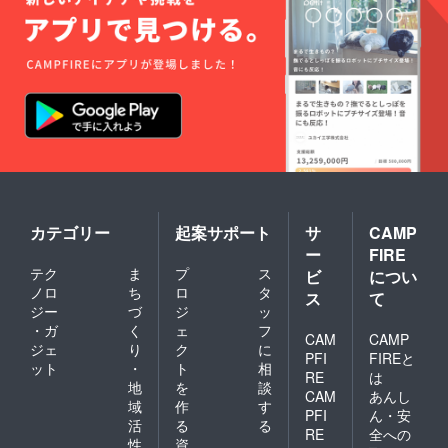
カテゴリー
起案サポート
サ
CAMP
ー
FIRE
テク
ま
プ
ス
ビ
につい
ノロ
ち
ロ
タ
ス
て
ジー
づ
ジ
ッ
・ガ
く
ェ
フ
CAM
CAMP
ジェ
り
ク
に
PFI
FIREと
ット
・
ト
相
RE
は
地
を
談
CAM
あんし
域
作
す
PFI
ん・安
活
る
る
RE
全への
性
資