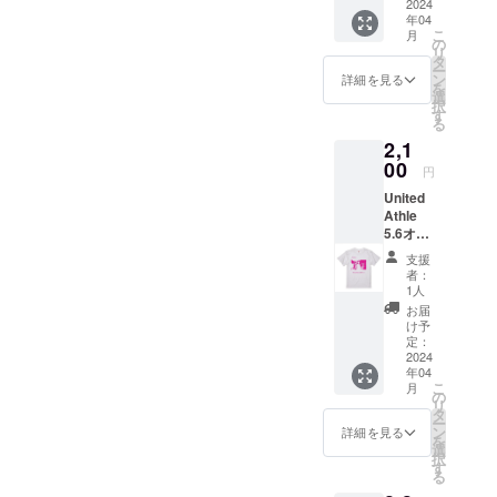
Eを印刷
2024
ジネス
年04
したプ
シーン
こ
月
ロジェ
の
での書
リ
クト限
タ
類はA4
ー
定オリ
ン
サイズ
詳細を見る
を
ジナル
選
で作ら
択
グッズ
す
れるこ
る
となり
とが多
2,1
ます。
く実用
ノート
00
性にも
円
PCやス
長けて
United
マホ、
いるか
Athle
ボトル
なと考
5.6オン
や楽
えま
ス ハイ
器、お
す。 ぜ
支援
クオリ
気に入
ひ、
者：
ティーT
りのア
1人
COCON
シャツ
イテム
Eを推し
お届
COCON
を オリ
け予
て頂け
Eをイ
ジナル
定：
ますと
メージ
2024
ステッ
幸いで
年04
したオ
カーで
す。 ※
こ
月
リジナ
カスタ
の
画像に
リ
ルグッ
マイズ
タ
ついて
ー
ズとな
しま
ン
詳細を見る
は、イ
を
りま
しょ
選
メージ
択
す。
う！ 厚
す
となり
る
United
手の塩
ます。