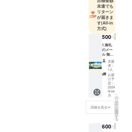
目標金額
未達でも
リターン
が届きま
す
(All-in
方式)
500
円
1.御礼
のメー
ル 御礼
のメー
支援
ルにつ
者：
いて こ
1人
の度の
お届
支援に
け予
つい
定：
て、改
2024
年04
めて心
こ
月
より御
の
リ
礼をお
タ
ー
伝えさ
ン
詳細を見る
を
せてい
選
択
ただき
す
る
たく存
じま
600
円
す。 ま