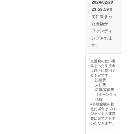
い」
す。 ※
2024/02/29
たり入
「透け
画像に
23:59:59
ま
るフ
ない」
ついて
ラット
「長持
は、イ
でに集まっ
タイプ
ちす
メージ
た金額が
です。
る」と
となり
普段使
いう3大
ます。
ファンディ
用にも
要素を
リター
ングされま
最適な
すべて
ン価格
アイテ
兼ね揃
には送
す。
ムと
えてい
料300円
なって
ます。
が含ま
おりま
普段使
れてお
支援金の使い道
す。デ
用にも
りま
集まった支援金
ザイン
最適と
す。ご
は以下に使用す
にも注
なって
了承頂
る予定です。
力して
おりま
けます
設備費
いる渾
す。 デ
と幸い
人件費
身の力
ザイン
です。
広報/宣伝費
作と
にも注
リターン仕入
なって
力して
れ費
おりま
いる渾
※目標金額を超
す。 ぜ
身の力
えた場合はプロ
ひ、
作と
ジェクトの運営
COCON
なって
費に充てさせて
Eを推し
おりま
いただきます。
て頂け
す。ぜ
ますと
ひ、み
幸いで