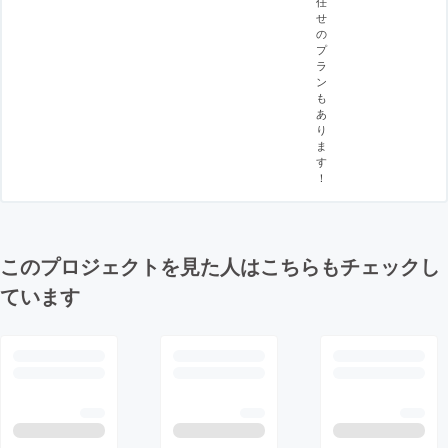
任
せ
の
プ
ラ
ン
も
あ
り
ま
す
！
このプロジェクトを見た人はこちらもチェックし
ています