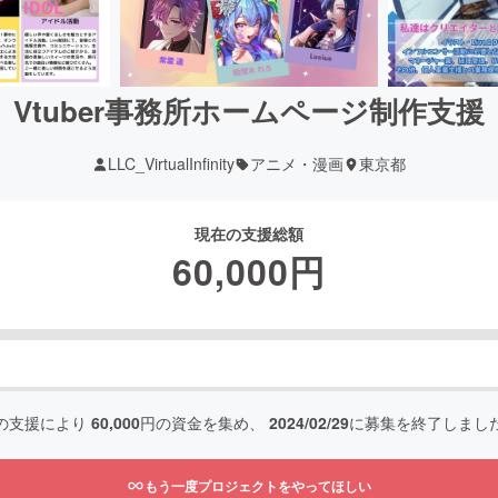
Vtuber事務所ホームページ制作支援
LLC_VirtualInfinity
アニメ・漫画
東京都
現在の支援総額
60,000
円
の支援により
60,000
円の資金を集め、
2024/02/29
に募集を終了しまし
もう一度プロジェクトをやってほしい