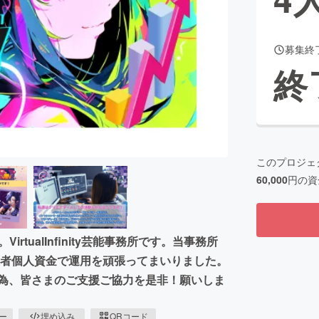
募集終
CAMPFIRE for Social Good
CAMPFIRE Creation
終
CAMPFIREふるさと納税
machi-ya
コミュニティ
このプロジェ
60,000
円の資
rtualInfinity芸能事務所です。当事務所
代表者個人資金で運用を頑張ってまいりました。
す為、皆さまのご支援ご協力を是非！願いしま
ピー
埋め込み
QRコード