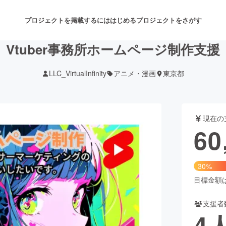
プロジェクトを掲載するには
はじめる
プロジェクトをさがす
Vtuber事務所ホームページ制作支援
LLC_VirtualInfinity
アニメ・漫画
東京都
注目のリターン
注目の新着プロジェクト
募集終了が近いプロジェクト
も
現在の
音楽
舞台・パフォーマンス
60
ゲーム・サービス開発
フード・飲食店
30%
書籍・雑誌出版
アニメ・漫画
目標金額は2
支援者
チャレンジ
ビューティー・ヘルスケ
4