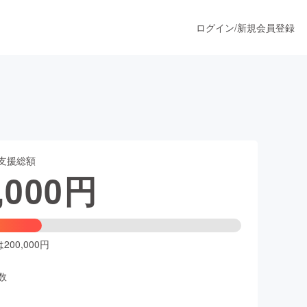
ログイン
/
新規会員登録
うすぐ公開されます
支援総額
プロダクト
,000
円
ファッション
スポーツ
00,000円
数
ア
ソーシャルグッド
人