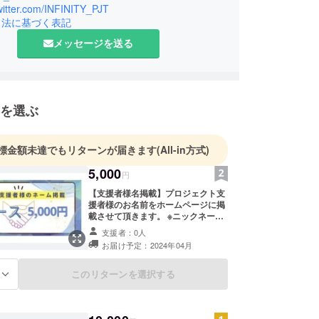
twitter.com/INFINITY_PJT
引法に基づく表記
メッセージを送る
を選ぶ
標金額未達でもリターンが届きます
(All-in方式)
5,000
円
【支援者様名掲載】プロジェクト支
援者様のお名前をホームページに掲
載させて頂きます。 ※ニックネーム
可能です。掲載にそぐわないワード
支援者：0人
を使用されている場合は審査をさせ
お届け予定：2024年04月
て頂きます。
このリターンを選択する
る