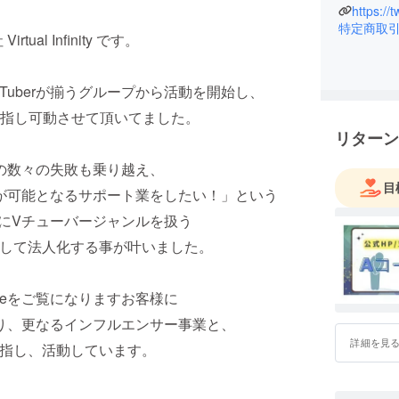
https://
特定商取
ual Infinity です。
Tuberが揃うグループから活動を開始し、
指し可動させて頂いてました。
リターン
の数々の失敗も乗り越え、
目
が可能となるサポート業をしたい！」という
年にVチューバージャンルを扱う
として法人化する事が叶いました。
beをご覧になりますお客様に
り、更なるインフルエンサー事業と、
詳細を見
目指し、活動しています。