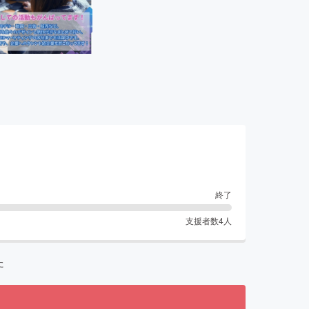
終了
支援者数
4
人
た