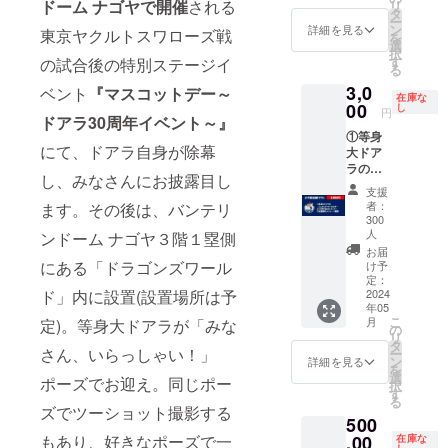
ドーム ナ
ゴヤで開催
される
リ
野B席(1
タ
ー
枚 ※席
ン
詳細を見る
東京ヤクルトスワローズ戦
を
番は選
選
択
べませ
す
の試合後の特別ステージイ
る
ん)、
3,0
ベント
『マスコットデー～
③5月26
在庫な
00
日試合
し
円
ドアラ30周年イベント～』
後ス
①等身
テージ
にて、ドアラ自身が除幕
大ドア
イベン
ラのミ
ト参加
し、みなさんにお披露目し
ニチュ
券、
支援
ア・
④30周
者：
ます。その後は、バンテリ
キーホ
年記念
300
ル
人
ステッ
ンドーム ナゴヤ３階１塁側
ダー、
カー、
お届
②30周
にある「ドラゴンズワール
け予
⑤支援
年記念
定：
御礼
2024
ド」内に設置(設置場所は予
ステッ
メッ
年05
カー、
セージ
こ
月
定)。等身大ドアラが「みな
③支援
の
画像
リ
御礼
タ
さん、いらっしゃい！」
ー
メッ
ン
詳細を見る
を
セージ
選
ポーズでお迎え。同じポー
択
画像
す
る
ズでツーショット撮影する
500
,00
もあり、好きなポーズで一
在庫な
し