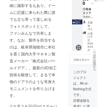
0
円
緒に撮影するもあり。ドー
①等身
ムに応援に来られた際に誰
大ドア
ラの1/2
でも立ち寄って楽しめる
スケー
支援
ル・ド
フォトスポットとして、
者：
アラ
10人
フィ
ファンみんなで共有しま
お届
ギュ
け予
す。なお、製作を担当する
ア、
定：
②1/10
2024
のは、岐阜県瑞穂市に本社
年05
スケー
こ
月
ル・ド
の
を置く国内大手マネキン製
リ
アラ
タ
ー
フィ
ン
詳細を見る
造メーカー「株式会社パー
を
ギュ
選
択
ア、③
す
ルイデア」。最新の3D加工
る
等身大
このプロ
ドアラ
技術を駆使して、まるで本
ジェクト
のミニ
物のドアラのような等身大
チュ
は、All-or-
ア・
モニュメントを作り上げま
Nothing方式
キーホ
ル
です。
す。
ダー、
目標金額を
④5月26
日vsヤ
⚾５月２６日(日)のステージ
達成した場