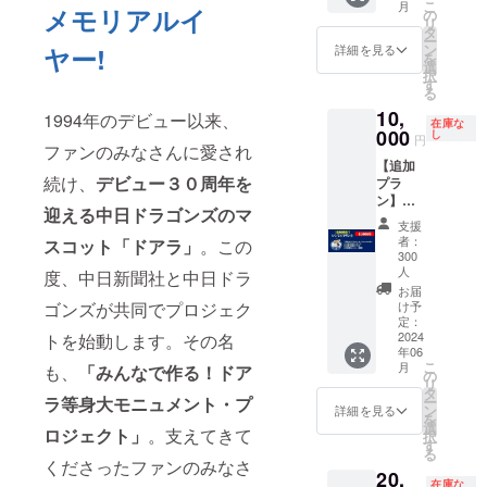
こ
ご記載
月
メモリアルイ
メッ
の
リ
お願い
セージ
タ
ー
しま
画像
ン
詳細を見る
ヤー!
を
す。複
選
択
数支援
す
る
をされ
ても掲
10,
1994年のデビュー以来、
在庫な
載する
000
し
円
お名前
ファンのみなさんに愛され
は1回で
【追加
す。
続け、
デビュー３０周年を
プラ
ン】①
迎える中日ドラゴンズのマ
等身大
支援
ドアラ
者：
スコット「ドアラ」
。この
のミニ
300
チュ
人
度、中日新聞社と中日ドラ
ア・
お届
キーホ
け予
ゴンズが共同でプロジェク
ル
定：
2024
トを始動します。その名
ダー、
年06
②30周
こ
月
も、
「みんなで作る！ドア
年記念
の
リ
ロゴ
タ
ー
ラ等身大モニュメント・プ
ボー
ン
詳細を見る
を
ル、
選
ロジェクト」
。支えてきて
択
③30周
す
る
年記念
くださったファンのみなさ
20,
ステッ
在庫な