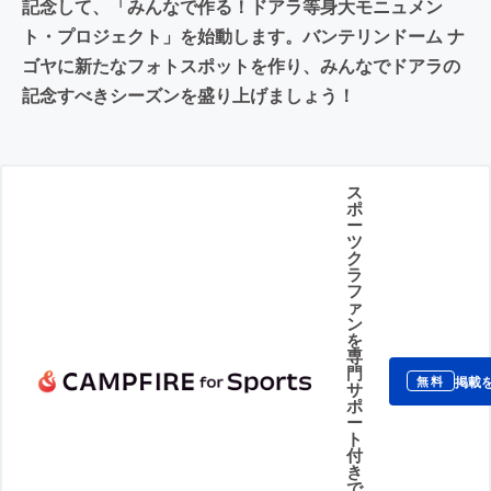
記念して、「みんなで作る！ドアラ等身大モニュメン
ト・プロジェクト」を始動します。バンテリンドーム ナ
ゴヤに新たなフォトスポットを作り、みんなでドアラの
記念すべきシーズンを盛り上げましょう！
ス
ポ
ー
ツ
ク
ラ
フ
ァ
ン
を
専
門
掲載
無料
サ
ポ
ー
ト
付
き
で