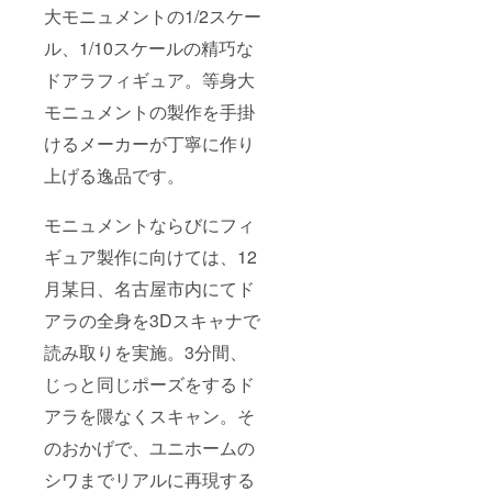
数支援
大モニュメントの1/2スケー
をされ
ても掲
ル、1/10スケールの精巧な
載する
お名前
ドアラフィギュア。等身大
は1回で
モニュメントの製作を手掛
す。
けるメーカーが丁寧に作り
上げる逸品です。
モニュメントならびにフィ
ギュア製作に向けては、12
月某日、名古屋市内にてド
アラの全身を3Dスキャナで
読み取りを実施。3分間、
じっと同じポーズをするド
アラを隈なくスキャン。そ
のおかげで、ユニホームの
シワまでリアルに再現する