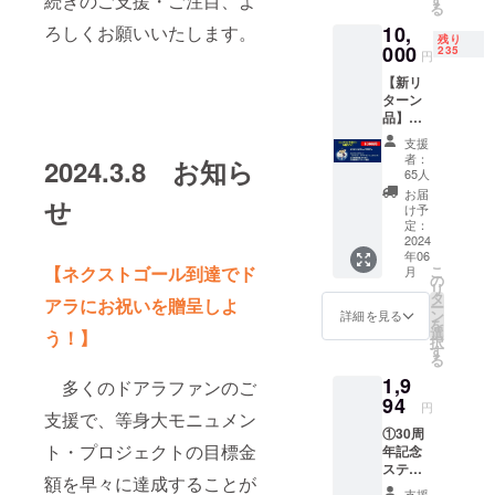
続きのご支援・ご注目、よ
る
キーホ
10,
ろしくお願いいたします。
ルダー
残り
000
（約
235
円
5cm×5
【新リ
cm、変
ターン
形サイ
品】①
ズ・食
オリジ
パン形
支援
ナルＴ
状）、
者：
2024.3.8 お知ら
シャツ
③30周
65人
（白・
年記念
お届
せ
6.2oz
ステッ
け予
フリー
定：
カー、
サイ
2024
④支援
年06
ズ・ユ
御礼
こ
【ネクストゴール到達でド
月
ニセッ
の
メッ
リ
ク
タ
セージ
アラにお祝いを贈呈しよ
ー
ス）、
ン
画像
詳細を見る
を
②30周
選
う！】
択
年記念
す
る
ステッ
1,9
カー、
多くのドアラファンのご
③支援
94
円
支援で、等身大モニュメン
御礼
①30周
メッ
ト・プロジェクトの目標金
年記念
セージ
ステッ
画像
額を早々に達成することが
カー、
支援