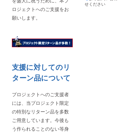
を盛大に祝うために、本プ
載・サ
せください
イズ大
ロジェクトへのご支援をお
※紙面に
は
願いします。
CAMPF
IREにご
登録の
お名前
をフル
ネーム
で記載
させて
頂きま
す。支
支援に対してのリ
援者を
紙面に
ターン品について
掲載し
たくな
い方
は、備
プロジェクトへのご支援者
考欄に
「名前
には、当プロジェクト限定
掲載な
の特別なリターン品を多数
し」と
ご記載
ご用意しています。今後も
お願い
しま
う作られることのない等身
す。複