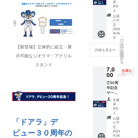
降とな
させて
の支援
者：
②30周
りま
200
頂きま
者名(フ
年記念
人
す。
す。支
ルネー
ステッ
お届
援者を
ム)掲
カー、
け予
紙面に
載・サ
③支援
定：
掲載し
イズ小
2024
御礼
たくな
※紙面に
年06
メッ
い方
は
こ
月
セージ
の
は、備
CAMPF
リ
画像
タ
考欄に
IREにご
【新登場】立体的に組立・展
ー
ン
詳細を見る
「名前
登録の
を
選
示可能なジオラマ・アクリル
掲載な
お名前
択
す
し」と
をフル
る
スタンド
ご記載
ネーム
7,0
お願い
で記載
在庫な
00
し
円
しま
させて
す。複
頂きま
①30周
数支援
す。支
年記念
をされ
援者を
サーモ
ても掲
紙面に
ステン
支援
載する
掲載し
レスボ
者：
お名前
たくな
トル、
200
は1回で
い方
②30周
人
す。
は、備
年記念
お届
「ドアラ」デ
考欄に
ステッ
け予
「名前
カー、
定：
掲載な
ビュー３０周年の
2024
③支援
し」と
年06
御礼