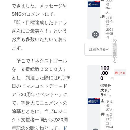
②支援
者：
できました。メッセージや
御礼
349
メッ
人
SNSのコメントにて、
セージ
お届
画像
け予
「即・目標達成したドアラ
定：
2024
さんにご褒美を！」という
年05
こ
月
お声も多数いただいており
の
リ
タ
ー
ます。
ン
詳細を見る
を
選
択
す
そこで！ネクストゴール
る
100
を「支援総数２２００人」
,00
残り13
とし、到達した際には5月26
0
円
日の『マスコットデー～ド
①等身
大ドア
アラ30周年イベント～』に
ラの
1/10ス
支援
て、等身大モニュメントの
ケー
者：
ル・ド
27人
除幕とともに、当プロジェ
アラ
お届
フィ
クト支援者一同からの30周
け予
ギュ
定：
ア、②
2024
年記念の贈り物として、
ド