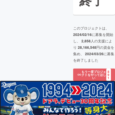
終了
このプロジェクトは、
2024/02/16
に募集を開始
し、
2,858
人の支援によ
り
28,166,548
円の資金を
集め、
2024/03/26
に募集
を終了しました
もう一度プロジェ
8
クトをやってほし
9
い
1