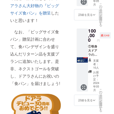
年05
等身大
こ
月
アラさん大好物の『ビッグ
ドアラ
の
リ
のミニ
タ
サイズ食パン』を贈呈
した
ー
チュ
ン
詳細を見る
を
ア・
選
いと思います！
択
キーホ
す
る
ル
100
ダー、
なお、「ビッグサイズ食
③5月26
,00
残り40
日vsヤ
パン」贈呈計画に合わせ
0
円
クル
て、食パンデザインを盛り
ト・三
①等身
塁側内
大ドア
込んだリターン品を支援プ
野B席(1
ラの
枚 ※席
1/10ス
支援
ランに追加いたします。是
番は選
ケー
者：
べませ
ル・ド
10人
非、ネクストゴールを突破
ん)、
アラ
お届
④5月26
フィ
し、ドアラさんにお祝いの
け予
日試合
ギュ
定：
「食パン」を届けましょう!
後ス
ア、②
2024
年05
テージ
等身大
こ
月
イベン
ドアラ
の
リ
ト参加
のミニ
タ
ー
券、
チュ
ン
詳細を見る
を
⑤30周
ア・
選
択
年記念
キーホ
す
る
ステッ
ル