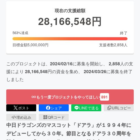
現在の支援総額
28,166,548
円
終了
563
%達成
目標金額
5,000,000
円
支援者数
2,858
人
このプロジェクトは、
2024/02/16
に募集を開始し、
2,858
人の支
援により
28,166,548
円の資金を集め、
2024/03/26
に募集を終了
しました
もう一度プロジェクトをやってほしい
891
ポスト
シェア
LINEで送る
URLコピー
埋め込み
QRコード
中日ドラゴンズのマスコット「ドアラ」が１９９４年に
デビューしてから３０年。節目となるドアラ３０周年を