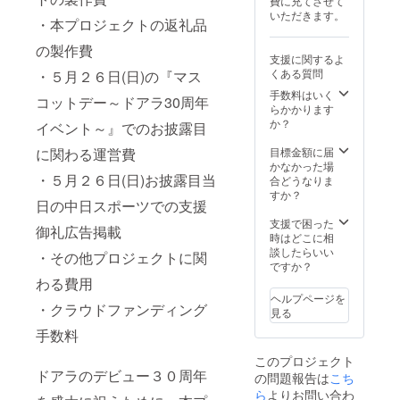
費に充てさせて
との記
いただきます。
念撮影
・本プロジェクトの返礼品
権、
⑦30周
の製作費
支援に関するよ
年記念
くある質問
・５月２６日(日)の『マス
ステッ
カー、
手数料はいく
コットデー～ドアラ30周年
⑧支援
らかかります
者名&支
か？
イベント～』でのお披露目
援御礼
メッ
目標金額に届
に関わる運営費
セー
かなかった場
ジ・サ
・５月２６日(日)お披露目当
合どうなりま
イン入
すか？
日の中日スポーツでの支援
りフ
リッ
支援で困った
御礼広告掲載
プ、⑨
時はどこに相
お披露
談したらいい
・その他プロジェクトに関
目当日
ですか？
(5月26
わる費用
日)の中
ヘルプページを
日ス
・クラウドファンディング
見る
ポーツ
手数料
紙面で
の支援
このプロジェクト
者名(フ
ドアラのデビュー３０周年
の問題報告は
ルネー
こち
ム)掲
ら
よりお問い合わ