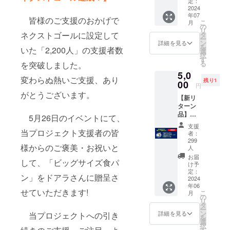
ル
定：
2024
ダー、
年07
②30周
皆様のご支援のおかげで
こ
月
年記念
の
リ
ステッ
ネクストゴールに設定して
タ
ー
カー、
ン
詳細を見る
を
いた「2,200人」の支援者数
③支援
選
択
御礼
す
る
を突破しました。
メッ
5,0
セージ
変わらぬ熱いご支援、あり
残り1
00
画像 ※
円
追加プ
がとうございます。
【新リ
ランの
ターン
方への
品】①
お届け
5月26日のイベントにて、
等身大
は7月以
支援
ドアラ
当プロジェクト支援者の皆
降とな
者：
1/10サ
りま
299
様からのご褒美・お祝いと
イズ
人
す。
ジオラ
お届
して、「ビッグサイズ食パ
マ・ア
け予
クリル
定：
ン」をドアラさんに贈呈さ
2024
スタン
年06
ド、
せていただきます!
こ
月
②「食
の
リ
パンデ
タ
ー
ザイ
ン
詳細を見る
当プロジェクトへの引き
を
ン」ア
選
択
クリル
す