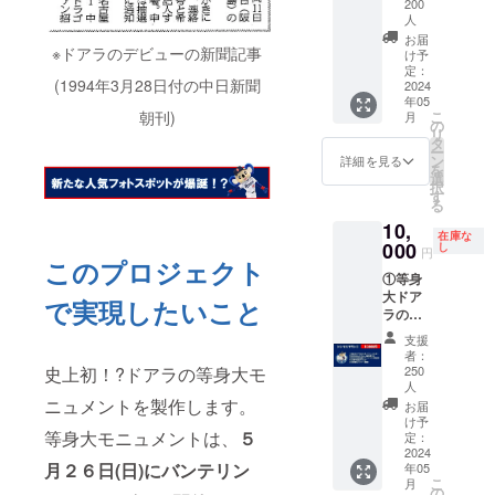
番は選
200
ル
人
べませ
ダー、
ん)、
お届
※ドアラのデビューの新聞記事
②30周
け予
⑤5月26
年記念
定：
日試合
(1994年3月28日付の中日新聞
2024
マグ
後ス
年05
カッ
テージ
こ
朝刊)
月
プ、
の
イベン
リ
③30周
タ
ト参加
ー
年記念
ン
詳細を見る
券、
を
サーモ
選
⑥30周
択
テスン
す
年記念
る
レスボ
ステッ
10,
トル、
カー、
在庫な
000
④30周
し
⑦支援
円
このプロジェクト
年記念
御礼
①等身
ステッ
メッ
大ドア
カー、
で実現したいこと
セージ
ラのミ
⑤支援
画像
ニチュ
御礼
支援
ア・
メッ
者：
キーホ
セージ
250
史上初！?ドアラの等身大モ
ル
人
画像
ダー、
ニュメントを製作します。
お届
②5月26
け予
等身大モニュメントは、
５
日vsヤ
定：
2024
クル
月２６日(日)にバンテリン
年05
ト・三
こ
月
塁側内
の