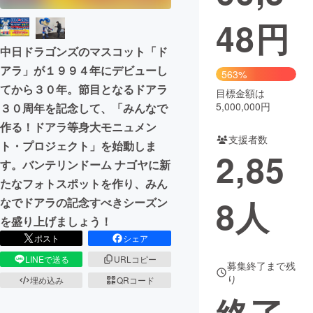
48
円
まちづくり・地域活性化
中日ドラゴンズのマスコット「ド
アラ」が１９９４年にデビューし
CAMPFIRE for Social Good
CAMPFIRE Creation
563%
てから３０年。節目となるドアラ
CAMPFIREふるさと納税
machi-ya
コミュニティ
目標金額は
5,000,000円
３０周年を記念して、「みんなで
作る！ドアラ等身大モニュメン
支援者数
ト・プロジェクト」を始動しま
2,85
す。バンテリンドーム ナゴヤに新
たなフォトスポットを作り、みん
8
人
なでドアラの記念すべきシーズン
を盛り上げましょう！
ポスト
シェア
LINEで送る
URLコピー
募集終了まで残
り
埋め込み
QRコード