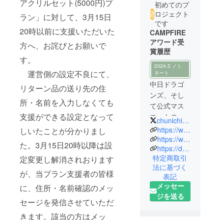
アクリルセット(5000円)プ
初めてのプ
ロジェクト
ラン」に対して、3月15日
です
20時以前に支援いただいた
CAMPFIRE
アワード受
方へ、お詫びとお願いで
賞履歴
す。
2024.3 ノミ
運営側の設定不良にて、
ネート
中日ドラゴ
リターン品の送り先の住
ンズ、そし
所・名前を入力しなくても
て公式マス
支援ができる設定となって
コットのド
chunichi_47
アラを、こ
https://www.chunichi.co.jp/
しいたことが分かりまし
よなく愛し
https://www.chunichi.co.jp/chuspo
た。3月15日20時以降は設
https://dragons.jp/
ています。
特定商取引
定変更し解消されおります
みんなで応
法に基づく
援しまょ
が、当プラン支援者の皆様
表記
う！
メッセー
に、住所・名前確認のメッ
ジを送る
セージを発信させていただ
きます。該当の方はメッ