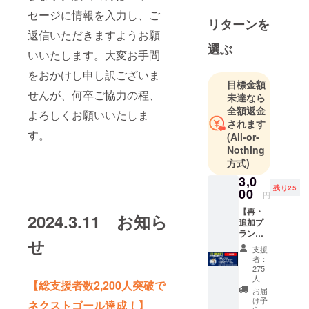
セージに情報を入力し、ご
リターンを
返信いただきますようお願
選ぶ
いいたします。大変お手間
をおかけし申し訳ございま
目標金額
せんが、何卒ご協力の程、
未達なら
全額返金
よろしくお願いいたしま
されます
す。
(All-or-
Nothing
方式)
3,0
残り25
00
円
【再・
2024.3.11 お知ら
追加プ
ラン】
せ
①等身
支援
大ドア
者：
ラのミ
275
ニチュ
人
【総支援者数2,200人突破で
ア・
お届
キーホ
け予
ネクストゴール達成！】