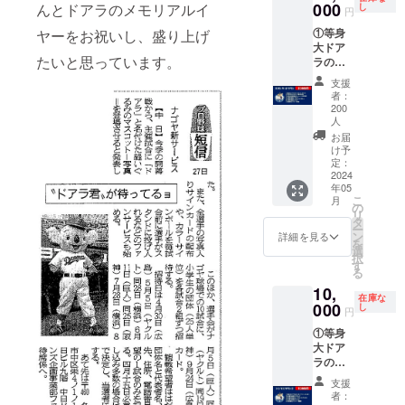
000
カー、
んとドアラのメモリアルイ
し
円
④支援
①等身
ヤーをお祝いし、盛り上げ
御礼
大ドア
メッ
たいと思っています。
ラのミ
セージ
ニチュ
画像
支援
ア・
者：
キーホ
200
ル
人
ダー、
お届
②30周
け予
年記念
定：
2024
マグ
年05
カッ
こ
月
プ、
の
リ
③30周
タ
ー
年記念
ン
詳細を見る
を
サーモ
選
択
ステン
す
る
レスボ
10,
トル、
在庫な
000
④5月26
し
円
日vsヤ
①等身
クル
大ドア
ト・三
ラのミ
塁側内
ニチュ
野B席(1
支援
ア・
枚 ※席
者：
キーホ