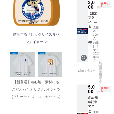
3,0
カー、
ダー、
在庫な
⑥支援
③30周
00
し
円
御礼
年記念
【追加
メッ
マグ
プラ
セージ
カッ
ン】①
画像、
プ、
等身大
⑦お披
④30周
支援
ドアラ
露目当
年記念
者：
のミニ
贈呈する「ビッグサイズ食パ
日(5月
サーモ
300
チュ
26日)の
ステン
人
ン」イメージ
ア・
中日ス
レスボ
お届
キーホ
ポーツ
トル、
け予
ル
定：
紙面で
⑤30周
2024
ダー、
の支援
年記念
年06
②30周
者名(フ
ステッ
こ
月
年記念
の
ルネー
カー、
リ
ステッ
タ
ム)掲
⑥支援
ー
カー、
ン
載・サ
御礼
詳細を見る
を
③支援
選
イズ小
メッ
択
御礼
す
※紙面に
セージ
る
【新登場】着心地・素材にも
メッ
は
画像、
5,0
セージ
CAMPF
⑦お披
在庫な
こだわったオリジナルTシャツ
00
画像 ※
し
IREにご
露目当
円
追加プ
登録の
日(5月
(フリーサイズ・ユニセックス)
①30周
ランの
お名前
26日)の
年記念
方への
をフル
中日ス
マグ
お届け
ネーム
ポーツ
カッ
は6月以
で記載
紙面で
支援
プ、