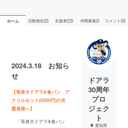
活動報告
支援者
仲間募集
コメント
ホーム
15
99+
1
11
2024.3.18 お知ら
せ
ドアラ
30周年
【等身大ドアラ&食パン ア
プロ
クリルセット(5000円)の支
ジェク
援者様へ】
ト
「等身大ドアラ&食パン
愛知県