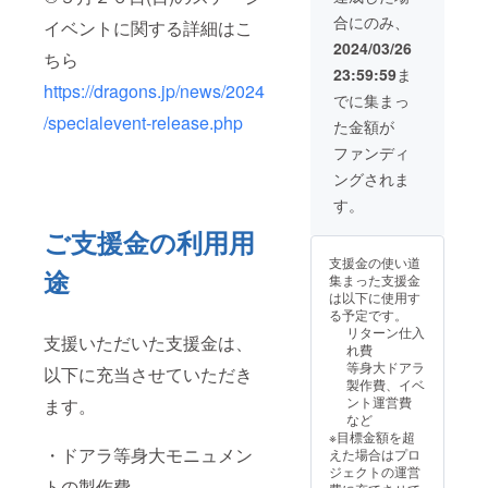
クル
合にのみ、
ト・三
イベントに関する詳細はこ
塁側内
2024/03/26
ちら
野B席(1
23:59:59
ま
枚 ※席
https://dragons.jp/news/2024
番は選
でに集まっ
べませ
/specialevent-release.php
た金額が
ん)、
⑤5月26
ファンディ
日試合
ングされま
後ス
テージ
す。
イベン
ト参加
ご支援金の利用用
券、⑥
支援金の使い道
ステー
途
集まった支援金
ジイベ
は以下に使用す
ント後
る予定です。
にバン
リターン仕入
テリン
支援いただいた支援金は、
れ費
ドーム
等身大ドアラ
以下に充当させていただき
ナゴヤ
製作費、イベ
(バック
ント運営費
ます。
ヤード)
など
にてド
※目標金額を超
アラと
・ドアラ等身大モニュメン
えた場合はプロ
等身大
ジェクトの運営
ドアラ
トの製作費