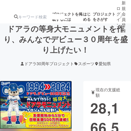
新
ロ
規
グ
会
プロジェクトを掲
はじ
プロジェクト
/
載するには
める
をさがす
イ
員
ン
登
ドアラの等身大モニュメントを作
録
り、みんなでデビュー３０周年を盛
り上げたい！
人気のプロ
注目のリ
注目の新着プロ
募集終了が近いプ
もうすぐ公開
ジェクト
ターン
ジェクト
ロジェクト
されます
ドアラ30周年プロジェクト
スポーツ
愛知県
アート・写真
音楽
現在の支援総
テクノロジー・ガジェット
ゲーム・サ
額
28,1
映像・映画
書籍・雑誌
66,5
ビジネス・起業
チャレンジ