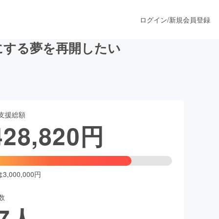
ログイン
/
新規会員登録
にする夢を再開したい
うすぐ公開されます
支援総額
プロダクト
428,820
円
ファッション
スポーツ
,000,000円
数
ア
ソーシャルグッド
7
人