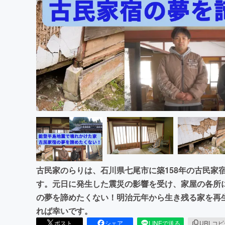
まちづくり・地域活性化
古民家のらりは、石川県七尾市に築158年の古民家
す。元日に発生した震災の影響を受け、家屋の各所
の夢を諦めたくない！明治元年から生き残る家を再
れば幸いです。
ポスト
シェア
LINEで送る
URLコ