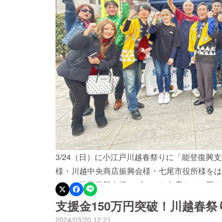
3/24（日）に小江戸川越春祭りに「能登復興
様・川越中央商店振興会様・七尾市役所様をは
らりが能登復興支援のブースを出店するに至り
は・能登の地酒・イワシの炭火焼き・なかじま
支援金150万円突破！川越春
で販売し、1時間半を残して全商品完売で大盛
2024/03/20 12:21