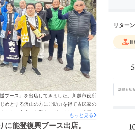
リターン
目
詳細を見
支援ブース」を出店してきました。川越市役所
じめとする沢山の方にご助力を得て古民家の
ました。本当に有難うございました。当日
もっと見る
菜の醤油漬け・和ろうそく・クッキーを会場
祭りに能登復興ブース出店。
況でした。祭りに来られたお客様から、能登