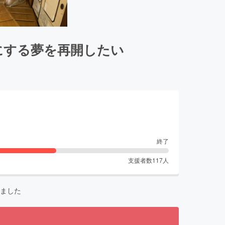
にする夢を再開したい
終了
支援者数
117
人
ました