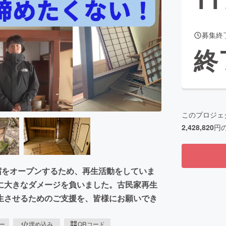
募集終
CAMPFIRE for Social Good
CAMPFIRE Creation
終
CAMPFIREふるさと納税
machi-ya
コミュニティ
このプロジェ
2,428,820
円
宿をオープンするため、再生活動をしていま
に大きなダメージを負いました。古民家再生
生させるためのご支援を、皆様にお願いでき
ピー
埋め込み
QRコード