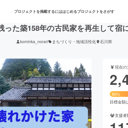
プロジェクトを掲載するには
はじめる
プロジェクトをさがす
残った築158年の古民家を再生して宿
kominka_norari
まちづくり・地域活性化
石川県
注目のリターン
注目の新着プロジェクト
募集終了が近いプロジェクト
も
現在の
音楽
舞台・パフォーマンス
2,
ゲーム・サービス開発
フード・飲食店
80%
書籍・雑誌出版
アニメ・漫画
目標金額は3
支援者
チャレンジ
ビューティー・ヘルスケ
11