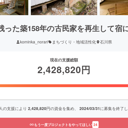
残った築158年の古民家を再生して宿
kominka_norari
まちづくり・地域活性化
石川県
現在の支援総額
2,428,820
円
人の支援により
2,428,820
円の資金を集め、
2024/03/31
に募集を終了し
もう一度プロジェクトをやってほしい
24