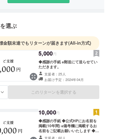
を選ぶ
標金額未達でもリターンが届きます
(All-in方式)
5,000
円
◆感謝の手紙 ※郵送にて送らせてい
ただきます。
支援者：25人
お届け予定：2024年04月
このリターンを選択する
る
10,000
円
◆感謝の手紙 ◆公式HPにお名前を
掲載(10年間) ※備考欄に掲載するお
名前をご記載お願いいたします ◆の
らりオリジナルTシャツ
支援者：60人