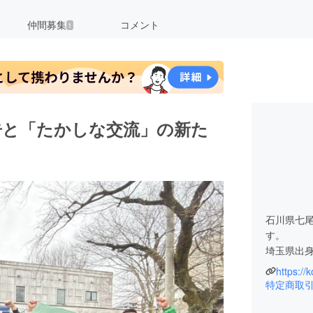
仲間募集
コメント
1
告と「たかしな交流」の新た
石川県七
す。
埼玉県出身
https://
令和6年
特定商取
ため、ク