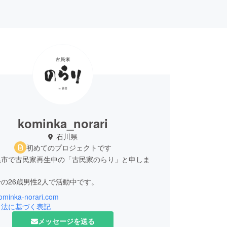
kominka_norari
石川県
初めてのプロジェクトです
尾市で古民家再生中の「古民家のらり」と申しま
の26歳男性2人で活動中です。
kominka-norari.com
能登半島地震の影響で活動が一時休止してしまった
引法に基づく表記
ラウドファンディングを開設いたしました。
メッセージを送る