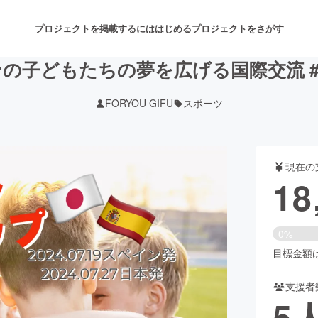
プロジェクトを掲載するには
はじめる
プロジェクトをさがす
の子どもたちの夢を広げる国際交流 #
FORYOU GIFU
スポーツ
注目のリターン
注目の新着プロジェクト
募集終了が近いプロジェクト
も
現在の
音楽
舞台・パフォーマンス
18
ゲーム・サービス開発
フード・飲食店
0%
書籍・雑誌出版
アニメ・漫画
目標金額は2
支援者
チャレンジ
ビューティー・ヘルスケ
5