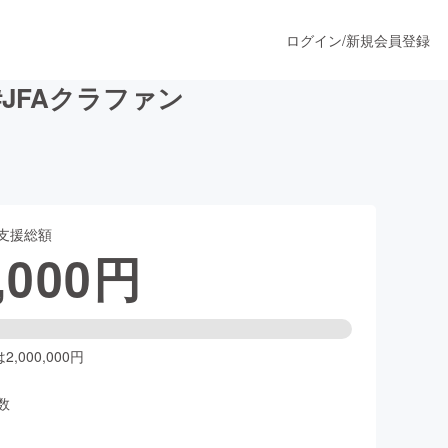
ログイン
/
新規会員登録
JFAクラファン
うすぐ公開されます
支援総額
プロダクト
,000
円
ファッション
スポーツ
,000,000円
数
ア
ソーシャルグッド
人