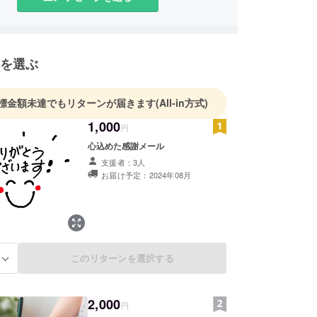
を選ぶ
標金額未達でもリターンが届きます
(All-in方式)
1,000
円
心込めた感謝メール
支援者：3人
お届け予定：2024年08月
このリターンを選択する
る
2,000
円