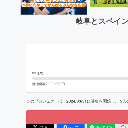
岐阜とスペイン
0
%達成
目標金額
2,000,000
円
このプロジェクトは、
2024/03/31
に募集を開始し、
5
人
ポスト
シェア
LINEで送る
U