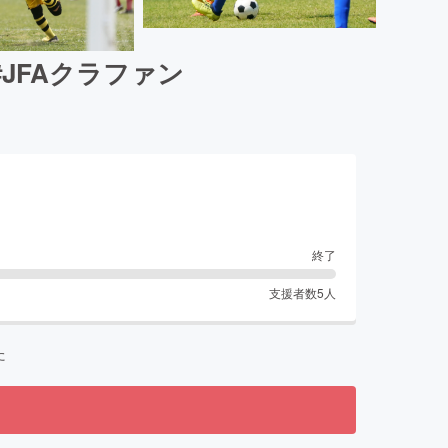
JFAクラファン
終了
支援者数
5
人
た