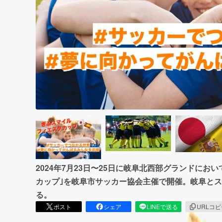
まちづくり・地域活性化
2024年7月23日〜25日に岐阜北西部グランドにお
カップ｣を岐阜市サッカー協会主催で開催。岐阜と
る。
ポスト
シェア
LINEで送る
URLコ