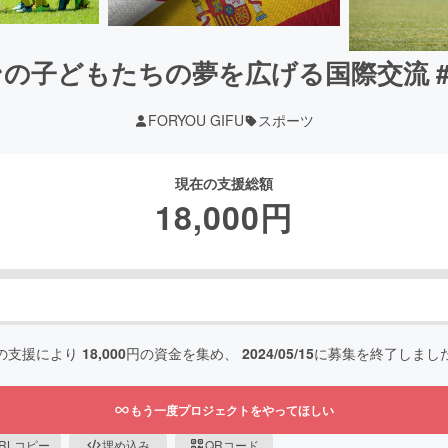
の子どもたちの夢を広げる国際交流 #
FORYOU GIFU
スポーツ
現在の支援総額
18,000
円
の支援により
18,000
円の資金を集め、
2024/05/15
に募集を終了しまし
もう一度プロジェクトをやってほしい
RLコピー
埋め込み
QRコード