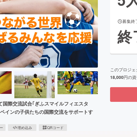
募集終
CAMPFIRE for Social Good
CAMPFIRE Creation
終
CAMPFIREふるさと納税
machi-ya
コミュニティ
このプロジェ
18,000
円の資
いて国際交流試合｢ぎふスマイルフィエスタ
スペインの子供たちの国際交流をサポートす
ピー
埋め込み
QRコード