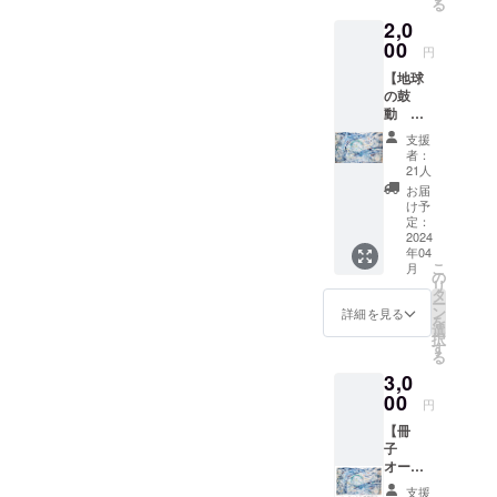
る
いのき
2,0
迎賓館
にて
00
円
2024年
【地球
4月9
の鼓
日〜14
動 ク
日に行
リア
う 個展
支援
ファイ
での手
者：
ル A4
渡し、
21人
サイ
もしく
お届
ズ】 地
は郵送
け予
球の鼓
でお送
定：
動のク
2024
りいた
年04
リア
しま
こ
月
ファイ
す。 備
の
リ
ルで
考欄に
タ
ー
す。 石
郵送か
ン
詳細を見る
を
川県金
手渡し
選
択
沢市
の旨を
す
る
石川県
記載お
3,0
政記念
願いい
しいの
00
たしま
円
き迎賓
す。 ・
【冊
館にて
数量…1
子
2024年
枚 ・商
オース
4月9
品サイ
トラリ
日〜14
ズ…
支援