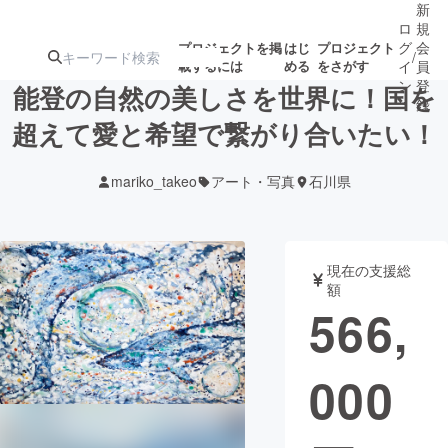
新
ロ
規
グ
会
プロジェクトを掲
はじ
プロジェクト
/
載するには
める
をさがす
イ
員
ン
登
能登の自然の美しさを世界に！国を
録
超えて愛と希望で繋がり合いたい！
人気のプロ
注目のリ
注目の新着プロ
募集終了が近いプ
もうすぐ公開
mariko_takeo
アート・写真
石川県
ジェクト
ターン
ジェクト
ロジェクト
されます
アート・写真
音楽
現在の支援総
額
566,
テクノロジー・ガジェット
ゲーム・サ
000
映像・映画
書籍・雑誌
ビジネス・起業
チャレンジ