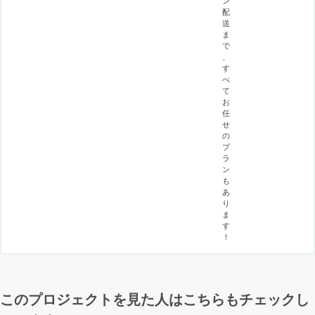
ン
配
送
ま
で
、
す
べ
て
お
任
せ
の
プ
ラ
ン
も
あ
り
ま
す
！
このプロジェクトを見た人はこちらもチェックし