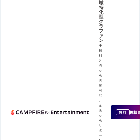
域
特
化
型
ク
ラ
フ
ァ
ン
手
数
料
0
円
か
ら
実
施
可
能
。
企
画
掲載
無料
か
ら
リ
タ
ー