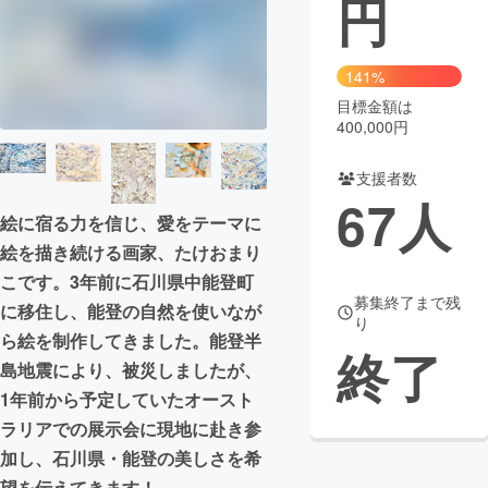
円
まちづくり・地域活性化
141%
目標金額は
CAMPFIRE for Social Good
CAMPFIRE Creation
400,000円
CAMPFIREふるさと納税
machi-ya
コミュニティ
支援者数
67
人
絵に宿る力を信じ、愛をテーマに
絵を描き続ける画家、たけおまり
こです。3年前に石川県中能登町
募集終了まで残
に移住し、能登の自然を使いなが
り
ら絵を制作してきました。能登半
終了
島地震により、被災しましたが、
1年前から予定していたオースト
ラリアでの展示会に現地に赴き参
加し、石川県・能登の美しさを希
望を伝えてきます！