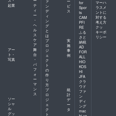
ス・
ー
ァ
ー
マーハ
for
起業
テ
ン
ビ
ラスメ
Spor
ィ
デ
ス
ントに
ts
ー
ィ
対する
CAM
・
ン
考え方
PFI
ヘ
グ
クッ
RE
ル
と
キーポ
ふる
ス
は
リシー
さと
ケ
プ
実
納税
ア
ロ
施
AD
アー
舞
ジ
事
FOR
ト・
台
ェ
例
ALL
写真
・
ク
HIO
パ
ト
KOS
フ
の
HI
ォ
作
JFA
ー
り
クラ
マ
方
ウド
ン
プ
統
ファ
ス
ロ
計
ン
ソー
ジ
デ
ディ
シャ
ェ
ー
ング
ル
ク
タ
mac
グッ
ト
hi-ya