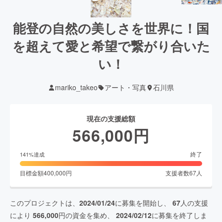
能登の自然の美しさを世界に！国
を超えて愛と希望で繋がり合いた
い！
mariko_takeo
アート・写真
石川県
現在の支援総額
566,000
円
終了
141
%達成
目標金額
400,000
円
支援者数
67
人
このプロジェクトは、
2024/01/24
に募集を開始し、
67
人の支援
により
566,000
円の資金を集め、
2024/02/12
に募集を終了しま