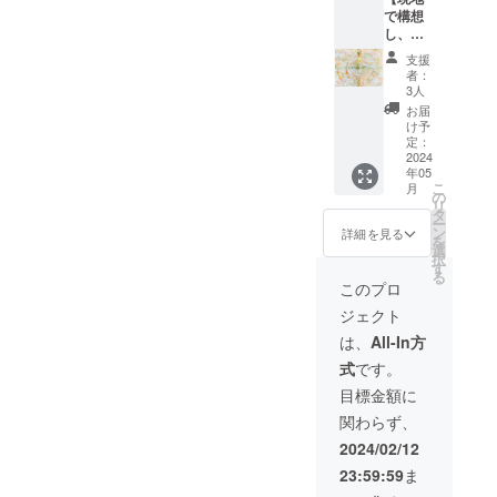
の和紙
て展示
で構想
（二俣
後に随
し、帰
和紙又
時発送
国後に
はのの
させて
支援
描く
わし）
いただ
者：
原画F0
に天然
きま
3人
号サイ
顔料や
す。
お届
ズ】
素材を
け予
オース
使用し
定：
トラリ
2024
て、 あ
年05
ア滞在
なたの
こ
月
中に絵
イメー
の
リ
を構想
ジで描
タ
ー
し帰国
く作品
ン
詳細を見る
を
後、和
です。
選
択
紙（の
※どちら
す
る
のわ
の和紙
このプロ
し）に
を使用
ジェクト
天然顔
するか
料や素
は、お
は、
All-In方
材を使
楽しみ
式
です。
用し
です！
て、 木
個展に
目標金額に
製パネ
て展示
関わらず、
ルにF0
後に随
号サイ
時発送
2024/02/12
ズの原
させて
23:59:59
ま
画を制
いただ
作いた