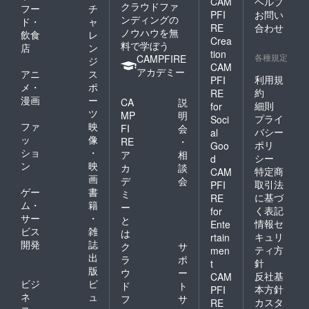
CAM
ヘルプ
クラウドファ
フー
チ
PFI
お問い
ンディングの
ド・
ャ
RE
合わせ
ノウハウを無
飲食
レ
Crea
料で学ぼう
店
ン
tion
各種規定
CAMPFIRE
ジ
CAM
アカデミー
アニ
ス
利用規
PFI
メ・
ポ
約
RE
漫画
ー
CA
説
細則
for
ツ
MP
明
プライ
Soci
ファ
映
FI
会
バシー
al
ッ
像
RE
・
ポリ
Goo
ショ
・
ア
相
シー
d
ン
映
カ
談
特定商
CAM
画
デ
会
取引法
PFI
ゲー
書
ミ
に基づ
RE
ム・
籍
ー
く表記
for
サー
・
と
情報セ
Ente
ビス
雑
は
キュリ
rtain
開発
誌
ク
サ
ティ方
men
出
ラ
ポ
針
t
版
ウ
ー
反社基
CAM
ビジ
ビ
ド
ト
本方針
PFI
ネ
ュ
フ
サ
カスタ
RE