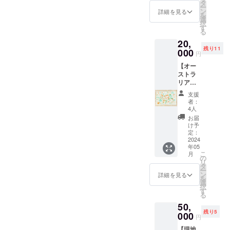
トラリ
トの様
タ
ン…原
ー
ア滞在
子、生
ン
画 地
詳細を見る
を
中に、
活など
選
球の鼓
択
名刺サ
を写真
す
動
る
イズの
やイラ
20,
和紙
スト、
残り11
（二俣
000
絵を交
円
和紙又
えなが
【オー
はのの
ら、綴
ストラ
わし）
る一冊
リアに
に天然
です。
て、あ
顔料や
郵送に
支援
なたの
素材を
てお送
者：
イメー
使用し
りさせ
4人
ジで描
て、 あ
ていた
お届
く ポ
なたの
だきま
け予
スト
イメー
定：
す。 ・
カード
2024
ジで描
数量…1
年05
サイ
く作品
冊 ・サ
こ
月
ズ 原
です。
の
イズ…
リ
画】
※どちら
タ
A5サイ
ー
オース
の和紙
ン
ズ ・
詳細を見る
を
トラリ
を使用
選
ペー
択
ア滞在
するか
す
ジ…24
る
中に、
は、お
ページ
50,
ポスト
楽しみ
・カ
残り5
カード
000
です！
ラー ・
円
サイズ
個展に
冊子
【現地