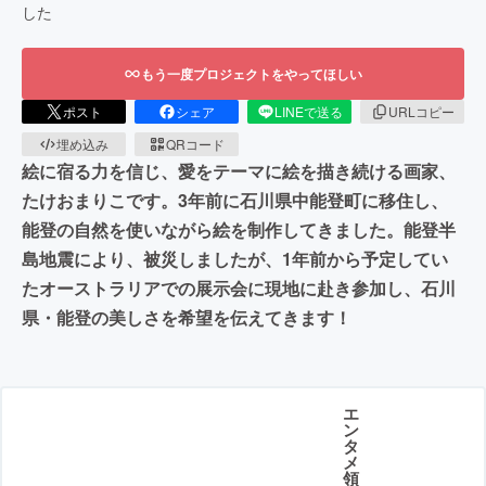
した
もう一度プロジェクトをやってほしい
ポスト
シェア
LINEで送る
URLコピー
埋め込み
QRコード
絵に宿る力を信じ、愛をテーマに絵を描き続ける画家、
たけおまりこです。3年前に石川県中能登町に移住し、
能登の自然を使いながら絵を制作してきました。能登半
島地震により、被災しましたが、1年前から予定してい
たオーストラリアでの展示会に現地に赴き参加し、石川
県・能登の美しさを希望を伝えてきます！
エ
ン
タ
メ
領