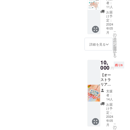
ア体験
日に行
100mm
者：
記 A5
う 個展
×148m
11人
サイ
での手
m ・デ
お届
ズ 24
渡し、
ザイ
け予
ペー
もしく
定：
ン…原
ジ
2024
は郵送
画 地
年05
3,000
でお送
球の鼓
こ
月
円】
りいた
の
動
リ
オース
しま
タ
ー
トラリ
す。 備
ン
詳細を見る
を
アでの
考欄に
選
択
体験記
郵送も
す
る
（タイ
しくは
10,
トルは
手渡し
残り6
未定・
000
の旨を
円
表紙は
記載お
【オー
イメー
願いい
ストラ
ジで
たしま
リアに
す。）
す。 ・
て、あ
オース
数量…1
支援
なたの
トラリ
枚 ・商
者：
イメー
アで感
品サイ
14人
ジで描
じたこ
ズ…
お届
く 名
と、展
A4
け予
刺サイ
示会の
定：
210mm
ズ 原
2024
様子、
×297m
年05
画】
ライブ
m ・デ
こ
月
オース
ペイン
の
ザイ
リ