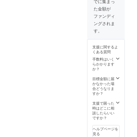
きま
でに集まっ
しま
す。
た金額が
す。 パ
ネル裏
ファンディ
に金具
ングされま
をつ
け、紐
す。
を通
し、 そ
のまま
支援に関するよ
飾って
くある質問
いただ
ける作
手数料はいく
品と
らかかります
なって
か？
いま
す。
目標金額に届
※F0号サ
かなかった場
イズ
合どうなりま
180×14
すか？
0ミリ
メート
支援で困った
ル 個展
時はどこに相
にて展
談したらいい
示後に
ですか？
随時発
送させ
ヘルプページを
ていた
見る
だきま