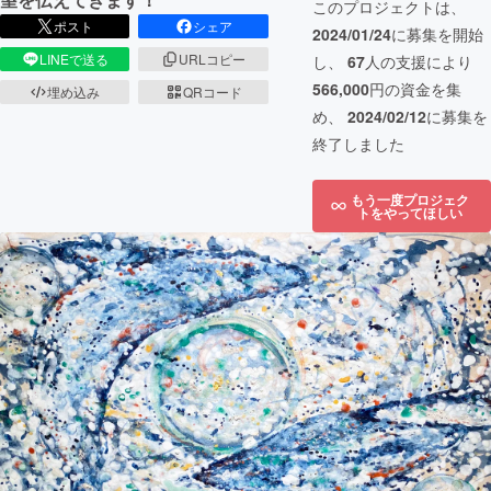
このプロジェクトは、
ポスト
シェア
2024/01/24
に募集を開始
LINEで送る
URLコピー
し、
67
人の支援により
566,000
円の資金を集
埋め込み
QRコード
め、
2024/02/12
に募集を
終了しました
もう一度プロジェク
トをやってほしい