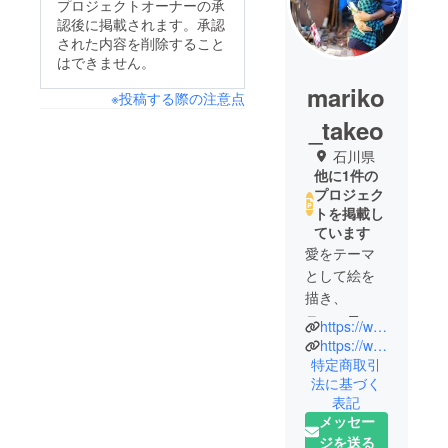
プロジェクトオーナーの承
認後に掲載されます。承認
された内容を削除すること
はできません。
mariko
※投稿する際の注意点
_takeo
石川県
他に1件の
プロジェク
トを掲載し
ています
愛をテーマ
として絵を
描き、
ニューヨー
https://www.instagram.com/mariko_takeo/
クをはじ
https://www.marikotakeoffical.com
め、
特定商取引
法に基づく
パリやペ
表記
ルーなど、
メッセー
世界中を旅
ジを送る