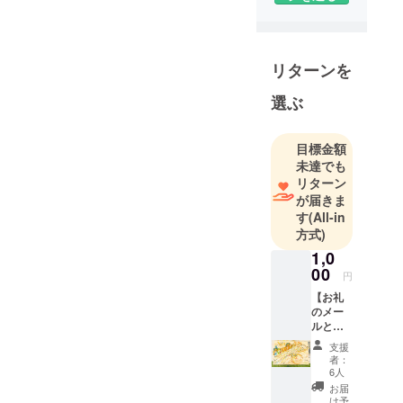
しながら、
画家として
活動してい
る。
リターンを
和紙と天然
選ぶ
鉱石の持つ
草花の
自然の美し
目標金額
さに魅了さ
未達でも
れ
リターン
が届きま
自然と融合
す
(All-in
した、
方式)
天然絵画の
1,0
制作を行
00
円
う。
【お礼
日本をはじ
のメー
め、世界中
ルと活
の子どもた
動報
支援
告】
ちとの
者：
CAMPF
6人
ワーク
IREの
お届
ショップも
メッ
け予