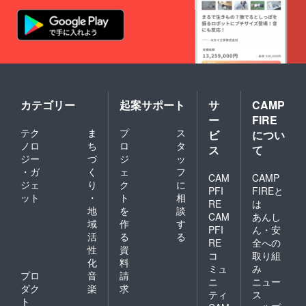
カテゴリー
起案サポート
サ
CAMP
ー
FIRE
テク
ま
プ
ス
ビ
につい
ノロ
ち
ロ
タ
ス
て
ジー
づ
ジ
ッ
・ガ
く
ェ
フ
CAM
CAMP
ジェ
り
ク
に
PFI
FIREと
ット
・
ト
相
RE
は
地
を
談
CAM
あんし
域
作
す
PFI
ん・安
活
る
る
RE
全への
性
資
コ
取り組
化
料
ミュ
み
プロ
音
請
ニ
ニュー
ダク
楽
求
ティ
ス
ト