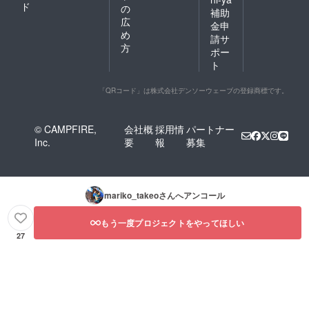
ド
の
補助
広
金申
め
請サ
方
ポー
ト
「QRコード」は株式会社デンソーウェーブの登録商標です。
© CAMPFIRE,
会社概
採用情
パートナー
Inc.
要
報
募集
mariko_takeo
さんへアンコール
もう一度プロジェクトをやってほしい
27