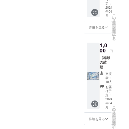
セージ
定：
手掛けてい
機能か
2024
る。
年04
ら、ご
こ
月
支援の
共に光り愛
の
リ
お礼の
タ
い、
ー
メール
ン
詳細を見る
を
愛が響き合
と活動
選
択
の報告
す
う世界へ
る
をさせ
絵が架け橋
1,0
ていた
となります
だきま
00
円
す。
よう。
【地球
の鼓
動 ポ
スト
支援
カー
者：
ド】 地
19人
球の鼓
お届
動のポ
け予
スト
定：
カード
2024
年04
です。
こ
月
石川県
の
リ
金沢
タ
ー
市 石
ン
詳細を見る
を
川県政
選
択
記念 し
す