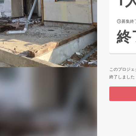
募集終
CAMPFIRE for Social Good
CAMPFIRE Creation
終
CAMPFIREふるさと納税
machi-ya
コミュニティ
このプロジェ
終了しました