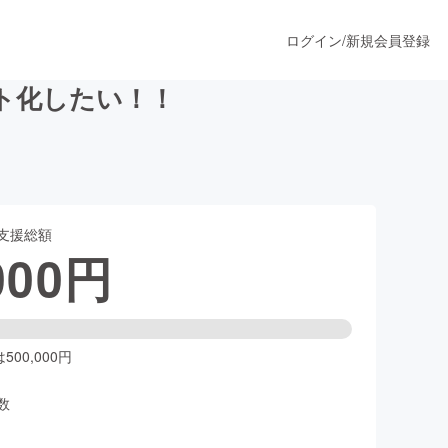
ログイン
/
新規会員登録
ト化したい！！
うすぐ公開されます
支援総額
プロダクト
000
円
ファッション
スポーツ
00,000円
数
ア
ソーシャルグッド
人