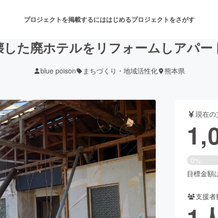
プロジェクトを掲載するには
はじめる
プロジェクトをさがす
壊した廃ホテルをリフォームしアパー
blue poison
まちづくり・地域活性化
熊本県
注目のリターン
注目の新着プロジェクト
募集終了が近いプロジェクト
も
現在の
音楽
舞台・パフォーマンス
1,
ゲーム・サービス開発
フード・飲食店
0%
書籍・雑誌出版
アニメ・漫画
目標金額は5
支援者
チャレンジ
ビューティー・ヘルスケ
1