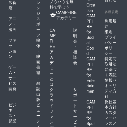
ノウハウを無
飲食
レ
Crea
料で学ぼう
店
ン
tion
各種規定
CAMPFIRE
ジ
CAM
アカデミー
アニ
ス
利用規
PFI
メ・
ポ
約
RE
漫画
ー
CA
説
細則
for
ツ
MP
明
プライ
Soci
ファ
映
FI
会
バシー
al
ッ
像
RE
・
ポリ
Goo
ショ
・
ア
相
シー
d
ン
映
カ
談
特定商
CAM
画
デ
会
取引法
PFI
ゲー
書
ミ
に基づ
RE
ム・
籍
ー
く表記
for
サー
・
と
情報セ
Ente
ビス
雑
は
キュリ
rtain
開発
誌
ク
サ
ティ方
men
出
ラ
ポ
針
t
版
ウ
ー
反社基
CAM
ビジ
ビ
ド
ト
本方針
PFI
ネ
ュ
フ
サ
カスタ
RE
ス・
ー
ァ
ー
マーハ
for
起業
テ
ン
ビ
ラスメ
Spor
ィ