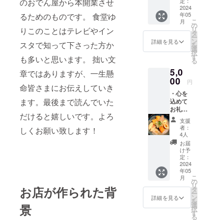
けど、
定：
のおでん屋から本開業させ
応援し
2024
年05
るためのものです。 食堂ゆ
ていた
こ
月
だける
の
リ
りこのことはテレビやイン
方。
タ
ー
ン
詳細を見る
スタで知って下さった方か
を
選
択
す
も多いと思います。 拙い文
る
5,0
章ではありますが、一生懸
00
円
命皆さまにお伝えしていき
・心を
ます。最後まで読んでいた
込めて
お礼の
だけると嬉しいです。よろ
メール
支援
を送り
者：
しくお願い致します！
ます。
4人
・食堂
お届
ゆりこ
け予
人気の
定：
おでん
2024
年05
と唐揚
こ
月
げ食べ
の
リ
放題+生
お店が作られた背
タ
ー
ビール
ン
詳細を見る
を
地酒付
選
景
択
き飲み
す
る
放題の