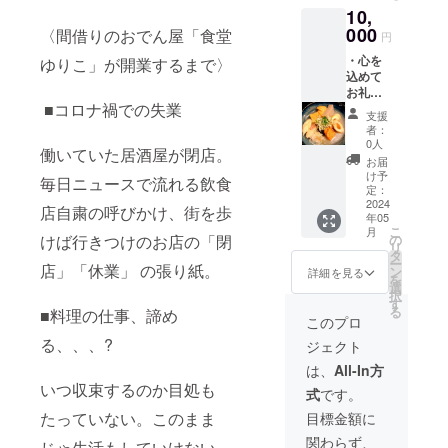
10,
サービ
ス券1枚
000
〈間借りのおでん屋「食堂
円
をメー
・心を
ルにて
ゆりこ」が開業するまで〉
込めて
送りま
お礼の
す。来
■コロナ禍での失業
メール
店時に
支援
を送り
ご提示
者：
ます。
下さ
0人
働いていた居酒屋が閉店。
・食堂
い。 有
お届
ゆりこ
効期
け予
毎日ニュースで流れる飲食
人気の
限：
定：
おでん
2024
2024年
店自粛の呼びかけ、街を歩
年05
と唐揚
12月ま
こ
月
げ食べ
で
の
けば行きつけのお店の「閉
リ
放題+生
タ
ー
ビール
店」「休業」 の張り紙。
ン
詳細を見る
を
地酒付
選
択
き飲み
す
る
■料理の仕事、諦め
放題の
このプロ
サービ
る、、、?
ジェクト
ス券2枚
をメー
は、
All-In方
ルにて
いつ収束するのか目処も
式
です。
送りま
す。来
たっていない。このまま
目標金額に
店時に
関わらず、
ご提示
じゃ生活もしていけない。