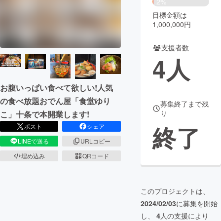
2%
目標金額は
まちづくり・地域活性化
1,000,000円
支援者数
CAMPFIRE for Social Good
CAMPFIRE Creation
4
人
CAMPFIREふるさと納税
machi-ya
コミュニティ
お腹いっぱい食べて欲しい!人気
の食べ放題おでん屋「食堂ゆり
募集終了まで残
り
こ」十条で本開業します!
終了
ポスト
シェア
LINEで送る
URLコピー
埋め込み
QRコード
このプロジェクトは、
2024/02/03
に募集を開始
し、
4
人の支援により