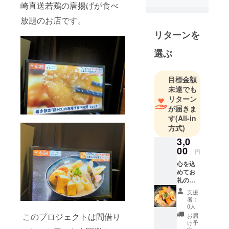
崎直送若鶏の唐揚げが食べ
放題のお店です。
リターンを
選ぶ
目標金額
未達でも
リターン
が届きま
す
(All-in
方式)
3,0
00
円
心を込
めてお
礼の
メール
支援
を送り
者：
ます。
0人
来店出
このプロジェクトは間借り
お届
来ない
け予