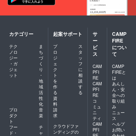
カテゴリー
起案サポート
サ
CAMP
ー
FIRE
テク
ま
プ
ス
ビ
につい
ノロ
ち
ロ
タ
ス
て
ジー
づ
ジ
ッ
・ガ
く
ェ
フ
CAM
CAMP
ジェ
り
ク
に
PFI
FIREと
ット
・
ト
相
RE
は
地
を
談
CAM
あんし
域
作
す
PFI
ん・安
活
る
る
RE
全への
性
資
コ
取り組
化
料
ミュ
み
プロ
音
請
ニ
ニュー
ダク
楽
求
ティ
ス
ト
CAM
ヘルプ
クラウドファ
フー
チ
PFI
お問い
ンディングの
ド・
ャ
RE
合わせ