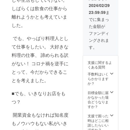
下さ
2024/02/29
しばらくは飲食の仕事から
い。 有
23:59:59
ま
効期
離れようかとも考えていま
限：
でに集まっ
2024年
した。
た金額が
12月ま
で
ファンディ
でも、やっぱり料理人とし
ングされま
て仕事をしたい。 大好きな
す。
料理の仕事、 諦められる訳
支援に関するよ
がない！ コロナ禍を逆手に
くある質問
とって、今だからできるこ
手数料はいく
らかかります
とを考えました。
か？
目標金額に届
■でも、いきなりお店をも
かなかった場
つ？
合どうなりま
すか？
開業資金もなければ知名度
支援で困った
時はどこに相
もノウハウもない私がいき
談したらいい
ですか？