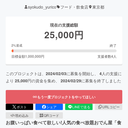
syokudo_yurico
フード・飲食店
東京都
現在の支援総額
25,000
円
終了
2
%達成
目標金額
1,000,000
円
支援者数
4
人
このプロジェクトは、
2024/02/03
に募集を開始し、
4
人の支援に
より
25,000
円の資金を集め、
2024/02/29
に募集を終了しました
もう一度プロジェクトをやってほしい
ポスト
シェア
LINEで送る
URLコピー
埋め込み
QRコード
お腹いっぱい食べて欲しい!人気の食べ放題おでん屋「食