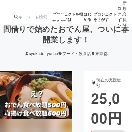
新
ロ
規
グ
会
プロジェクトを掲
はじ
プロジェクト
/
載するには
める
をさがす
イ
員
ン
登
間借りで始めたおでん屋、ついに本
録
開業します！
人気のプロ
注目のリ
注目の新着プロ
募集終了が近いプ
もうすぐ公開
syokudo_yurico
フード・飲食店
東京都
ジェクト
ターン
ジェクト
ロジェクト
されます
アート・写真
音楽
現在の支援総
額
25,0
テクノロジー・ガジェット
ゲーム・サ
00
円
映像・映画
書籍・雑誌
ビジネス・起業
チャレンジ