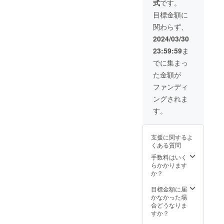
式
です。
入をお
願いし
目標金額に
ます。
関わらず、
2024/03/30
23:59:59
ま
でに集まっ
た金額が
ファンディ
ングされま
す。
支援に関するよ
くある質問
手数料はいく
らかかります
か？
目標金額に届
かなかった場
合どうなりま
すか？