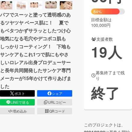
まちづくり・地域活性化
84%
パフでスーッと塗って透明感のあ
目標金額は
るツヤツヤ ベース肌に！ 夏で
100,000円
CAMPFIRE for Social Good
CAMPFIRE Creation
もベタつかずサラッとしたつけ心
CAMPFIREふるさと納税
machi-ya
コミュニティ
地気になる毛穴やデコボコ肌も
支援者数
19
人
しっかりコーティング！ 下地も
サンケアもこれ1つで肌にもやさ
しいロレアル出身プロデューサー
と長年共同開発したサンケア専門
募集終了まで残
メーカーが15年かけて作りあげま
り
終了
した
ポスト
シェア
LINEで送る
URLコピー
埋め込み
QRコード
このプロジェクトは、