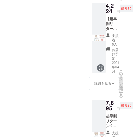
4,2
パック4
毎日の生活
残り30
枚サー
24
円
が少しでも
ビス 備
【超早
豊かになれ
考欄に
割リ
年齢記
たらと思う
ター
入をお
気持ちでお
ン：
願いし
支援
20%off
ます。
ります。
者：
】 1個
0人
4,980円
お届
よろしくお
（税
け予
込）＋
定：
願いしま
送料300
2024
す。
年04
円＝
こ
月
5,280円
の
リ
→4,224
タ
ー
円 フェ
ン
詳細を見る
を
イスマ
選
択
スク
す
る
パック2
7,6
枚サー
残り30
ビス 備
95
円
考欄に
超早割
年齢記
リター
入をお
ン 2個
願いし
9,960円
ます。
支援
（税
者：