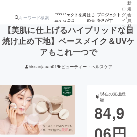
新
ロ
規
グ
会
プロジェクトを掲
はじ
プロジェクト
/
載するには
める
をさがす
イ
員
ン
登
【美肌に仕上げるハイブリッドな日
録
焼け止め下地】ベースメイク＆UVケ
アもこれ一つで
人気のプロ
注目のリ
注目の新着プロ
募集終了が近いプ
もうすぐ公開
ジェクト
ターン
ジェクト
ロジェクト
されます
hissanjapan01
ビューティー・ヘルスケア
アート・写真
音楽
現在の支援総
テクノロジー・ガジェット
ゲーム・サ
額
84,9
映像・映画
書籍・雑誌
06
円
ビジネス・起業
チャレンジ