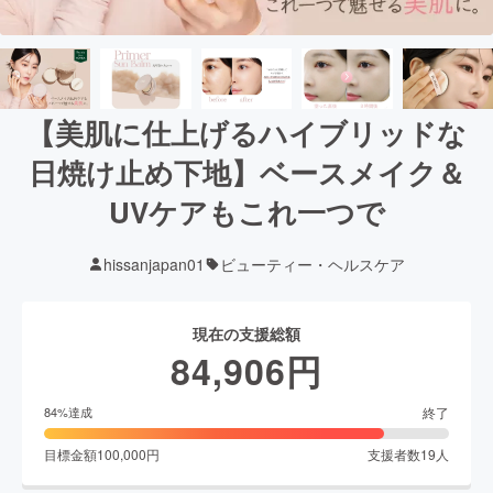
【美肌に仕上げるハイブリッドな
日焼け止め下地】ベースメイク＆
UVケアもこれ一つで
hissanjapan01
ビューティー・ヘルスケア
現在の支援総額
84,906
円
終了
84
%達成
目標金額
100,000
円
支援者数
19
人