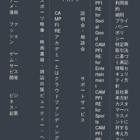
利用規
PFI
メ・
ポ
約
RE
漫画
ー
CA
説
細則
for
ツ
MP
明
プライ
Soci
ファ
映
FI
会
バシー
al
ッ
像
RE
・
ポリ
Goo
ショ
・
ア
相
シー
d
ン
映
カ
談
特定商
CAM
画
デ
会
取引法
PFI
ゲー
書
ミ
に基づ
RE
ム・
籍
ー
く表記
for
サー
・
と
情報セ
Ente
ビス
雑
は
キュリ
rtain
開発
誌
ク
サ
ティ方
men
出
ラ
ポ
針
t
版
ウ
ー
反社基
CAM
ビジ
ビ
ド
ト
本方針
PFI
ネ
ュ
フ
サ
カスタ
RE
ス・
ー
ァ
ー
マーハ
for
起業
テ
ン
ビ
ラスメ
Spor
ィ
デ
ス
ントに
ts
ー
ィ
対する
CAM
・
ン
考え方
PFI
ヘ
グ
クッ
RE