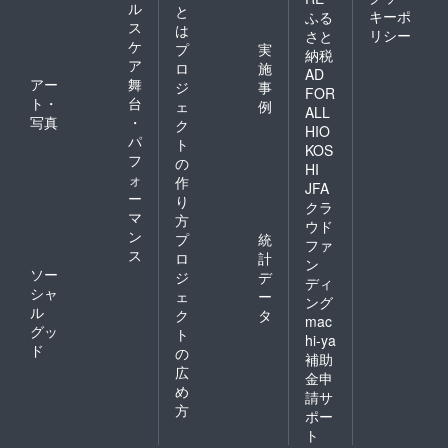
ル
と
キーポ
ふる
ス
は
リシー
さと
ケ
プ
実
納税
ア
ロ
施
AD
アー
舞
ジ
事
FOR
ト・
台
ェ
例
ALL
写真
・
ク
HIO
パ
ト
KOS
フ
の
HI
ォ
作
JFA
ー
り
クラ
マ
方
ウド
ン
プ
統
ファ
ス
ロ
計
ン
ソー
ジ
デ
ディ
シャ
ェ
ー
ング
ル
ク
タ
mac
グッ
ト
hi-ya
ド
の
補助
広
金申
め
請サ
方
ポー
ト