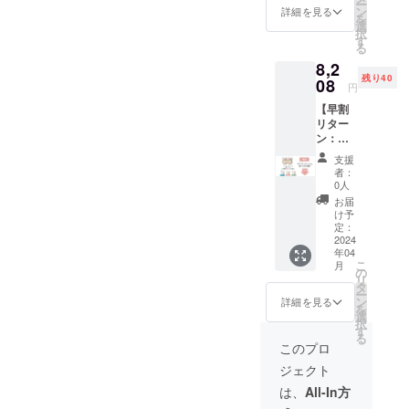
ー
スマス
ン
詳細を見る
を
クパッ
選
択
ク2枚
す
る
サービ
8,2
ス 4月
残り40
末まで
08
円
リター
【早割
ン実施
リター
備考欄
ン：
に年齢
20％off
記入を
支援
】 2個
お願い
者：
9,960円
しま
0人
（税
す。
お届
込）＋
け予
送料300
定：
円＝
2024
年04
10,260
こ
月
円
の
リ
→8,208
タ
ー
円 フェ
ン
詳細を見る
を
イスマ
選
択
スク
す
る
パック4
このプロ
枚サー
ジェクト
ビス 備
考欄に
は、
All-In方
年齢記