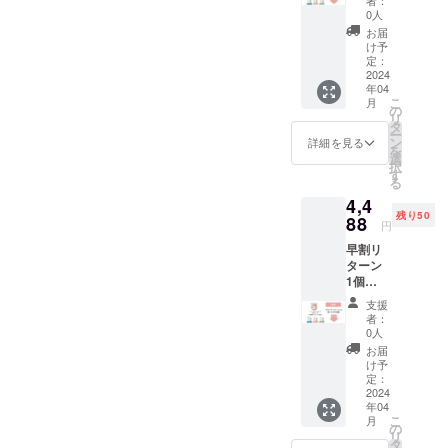
込）＋
0人
送料300
お届
円＝
け予
10,260
定：
円 の
2024
年04
25％引
こ
月
き＝
の
リ
7,695円
タ
ー
フェイ
ン
詳細を見る
を
スマス
選
択
クパッ
す
る
ク4枚
4,4
サービ
残り50
ス 4月
88
円
末まで
早割リ
リター
ターン
ン実施
1個
備考欄
4,980円
に年齢
支援
（税
記入を
者：
込）＋
お願い
0人
送料300
しま
お届
円＝
す。
け予
5,280円
定：
の15％
2024
年04
引き＝
こ
月
4,488円
の
リ
フェイ
タ