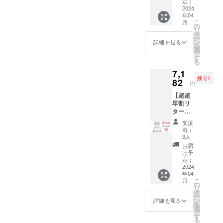
込）＋
定：
びて来まし
送料300
2024
たが、私は
年04
円＝
こ
月
ずっと化粧
5,280円
の
リ
→3,960
タ
品は触らず
ー
円 フェ
ン
詳細を見る
でした。自
を
イスマ
選
択
スク
分自身が男
す
る
パック2
性で化粧品
7,1
枚サー
には疎く、
残り7
ビス 備
82
円
考欄に
自信をもっ
【超超
年齢記
て紹介でき
早割リ
入をお
ター
る化粧品に
願いし
ン：
ます。
出会えない
支援
30％off
者：
ままでし
】 2個
3人
9,960円
た。そうい
お届
（税
け予
う私がほれ
込）＋
定：
込んだ韓国
送料300
2024
年04
円＝
化粧品を日
こ
月
10,260
の
本の皆様に
リ
円
タ
ー
→7,182
紹介し、そ
ン
詳細を見る
を
円 フェ
選
の良さを感
択
イスマ
す
る
じて頂き、
スク