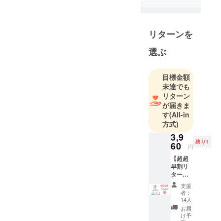
韓国人で
す。
日本に来て
リターンを
からは留学
生活の後
選ぶ
は、半導体
などの産業
目標金額
分野と男性
未達でも
雑貨の通販
リターン
商品の輸入
が届きま
す
(All-in
卸を2007年
方式)
からしてき
3,9
ました。
残り1
60
そんな中
円
で、日本で
【超超
早割リ
韓国ドラ
ター
マ、K-POP
ン：
支援
25％off
が流行り、
者：
】 1個
14人
韓国化粧品
4,980円
お届
の注目を浴
（税
け予