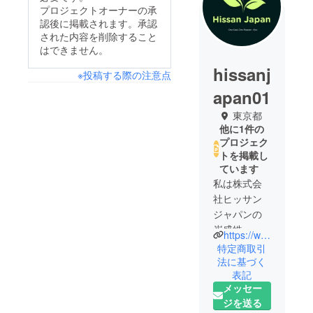
プロジェクトオーナーの承
認後に掲載されます。承認
された内容を削除すること
はできません。
hissanj
※投稿する際の注意点
apan01
東京都
他に1件の
プロジェク
トを掲載し
ています
私は株式会
社ヒッサン
ジャパンの
崔盛皓
https://www.bnnk.jp/
（ちぇそん
特定商取引
ほ）と申し
法に基づく
表記
ます。
メッセー
日本在住33
ジを送る
年目になる