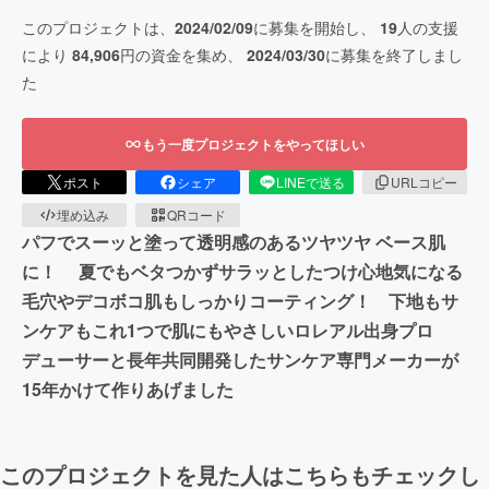
このプロジェクトは、
2024/02/09
に募集を開始し、
19
人の支援
により
84,906
円の資金を集め、
2024/03/30
に募集を終了しまし
た
もう一度プロジェクトをやってほしい
ポスト
シェア
LINEで送る
URLコピー
埋め込み
QRコード
パフでスーッと塗って透明感のあるツヤツヤ ベース肌
に！ 夏でもベタつかずサラッとしたつけ心地気になる
毛穴やデコボコ肌もしっかりコーティング！ 下地もサ
ンケアもこれ1つで肌にもやさしいロレアル出身プロ
デューサーと長年共同開発したサンケア専門メーカーが
15年かけて作りあげました
このプロジェクトを見た人はこちらもチェックし