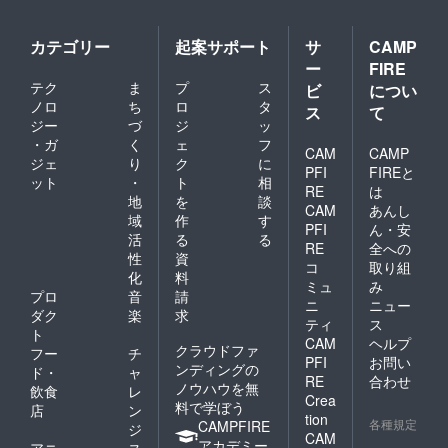
カテゴリー
起案サポート
サ
CAMP
ー
FIRE
テク
ま
プ
ス
ビ
につい
ノロ
ち
ロ
タ
ス
て
ジー
づ
ジ
ッ
・ガ
く
ェ
フ
CAM
CAMP
ジェ
り
ク
に
PFI
FIREと
ット
・
ト
相
RE
は
地
を
談
CAM
あんし
域
作
す
PFI
ん・安
活
る
る
RE
全への
性
資
コ
取り組
化
料
ミュ
み
プロ
音
請
ニ
ニュー
ダク
楽
求
ティ
ス
ト
CAM
ヘルプ
クラウドファ
フー
チ
PFI
お問い
ンディングの
ド・
ャ
RE
合わせ
ノウハウを無
飲食
レ
Crea
料で学ぼう
店
ン
tion
各種規定
CAMPFIRE
ジ
CAM
アカデミー
アニ
ス