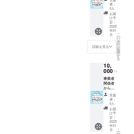
施設の
者：
写真付
0人
きの感
お届
謝の手
け予
紙か
定：
メール
2025
年01
を送ら
こ
月
せて頂
の
リ
きま
タ
ー
す。
ン
詳細を見る
を
選
択
す
る
10,
000
円
事業者
関係者
から完
成した
支援
施設の
者：
１分程
0人
の動画
お届
(施設内
け予
一部)付
定：
きの感
2025
年01
謝の
こ
月
メール
の