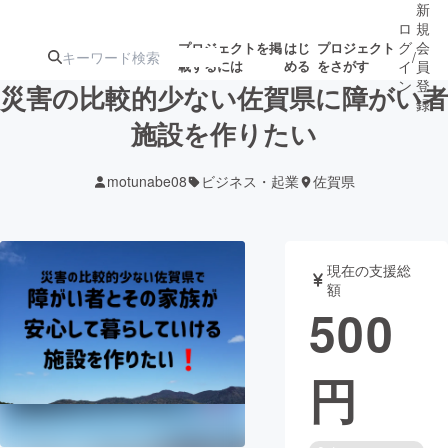
新
ロ
規
グ
会
プロジェクトを掲
はじ
プロジェクト
/
載するには
める
をさがす
イ
員
ン
登
災害の比較的少ない佐賀県に障がい者
録
施設を作りたい
人気のプロ
注目のリ
注目の新着プロ
募集終了が近いプ
もうすぐ公開
motunabe08
ビジネス・起業
佐賀県
ジェクト
ターン
ジェクト
ロジェクト
されます
アート・写真
音楽
現在の支援総
額
500
テクノロジー・ガジェット
ゲーム・サ
円
映像・映画
書籍・雑誌
ビジネス・起業
チャレンジ