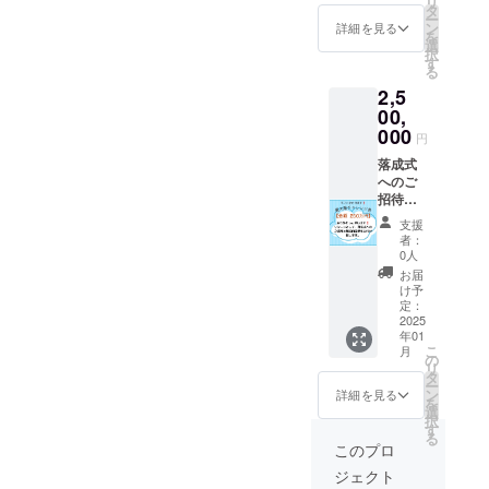
リ
費は主
タ
ー
催主が
ン
詳細を見る
を
ご負担
選
択
致しま
す
る
すが、
2,5
宿泊費
に関し
00,
ては自
000
円
己負担
にさせ
落成式
て頂き
へのご
ます。
招待と
詳細な
施設内
支援
打ち合
見学を
者：
わせは
お付け
0人
落成式
致しま
お届
の日時
す。 ・
け予
が決ま
落成式
定：
り次第
の日時
2025
年01
させて
は決ま
こ
月
頂きま
り次第
の
リ
す。
ご連絡
タ
ー
致しま
ン
詳細を見る
を
す。 落
選
択
成式へ
す
る
の交通
このプロ
費は主
ジェクト
催主が