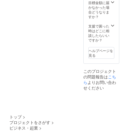
を擦り
目標金額に届
合わせ
かなかった場
して、
合どうなりま
日時な
すか？
どは決
めさせ
支援で困った
て頂き
時はどこに相
ます。
談したらいい
またそ
ですか？
の際の
交通費
ヘルプページを
は主催
見る
主が負
担致し
ます
このプロジェクト
が、宿
の問題報告は
こち
泊費に
関して
ら
よりお問い合わ
は自己
せください
負担に
させて
頂きま
す。
トップ
>
プロジェクトをさがす
>
ビジネス・起業
>