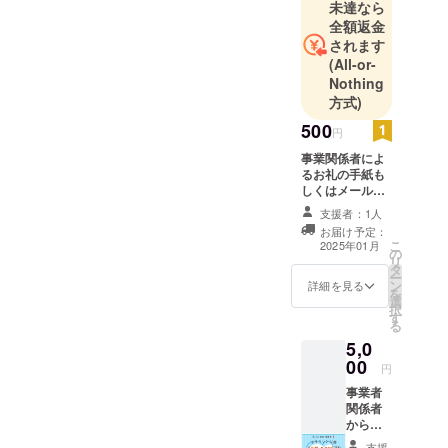
未達なら
全額返金
されます
(All-or-
Nothing
方式)
500
円
事業関係者によ
るお礼の手紙も
しくはメールを
お届けします。
支援者：1人
お届け予定：
こ
2025年01月
の
リ
タ
ー
ン
詳細を見る
を
選
択
す
る
5,0
00
円
事業者
関係者
から完
成した
支援