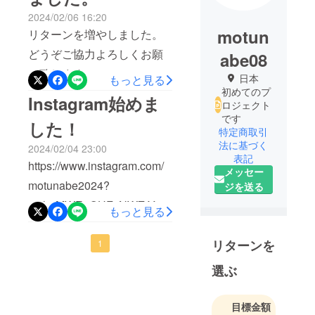
2024/02/06 16:20
motun
リターンを増やしました。
どうぞご協力よろしくお願
abe08
い致します！
日本
もっと見る
初めてのプ
Instagram始めま
ロジェクト
です
した！
特定商取引
法に基づく
2024/02/04 23:00
表記
https://www.instagram.com/
メッセー
motunabe2024?
ジを送る
igsh=MWE3OHFzNWZtYnp
もっと見る
v広く知ってもらう為に
リターンを
Instagram始めました！投稿
1
ペースはゆっくりになるか
選ぶ
もしれませんが、よろしく
お願い致します！
目標金額