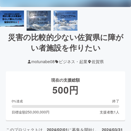
災害の比較的少ない佐賀県に障が
い者施設を作りたい
motunabe08
ビジネス・起業
佐賀県
現在の支援総額
500
円
終了
0
%達成
目標金額
250,000,000
円
支援者数
1
人
このプロジェクトは、
2024/02/01
に募集を開始し、
2024/03/31