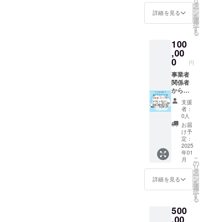
リ
を送ら
タ
ー
せて頂
ン
詳細を見る
を
きま
選
択
す。
す
る
100
,00
0
円
事業者
関係者
から完
成した
支援
施設の3
者：
分～5分
0人
程の動
お届
画(１施
け予
設内全
定：
体)付き
2025
年01
の感謝
こ
月
のメー
の
リ
ルを送
タ
ー
らせて
ン
詳細を見る
を
頂きま
選
択
す。
す
る
500
,00