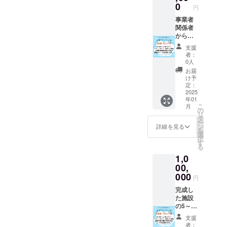
0
円
事業者
関係者
から完
成した
支援
施設の5
者：
分～7分
0人
程の動
お届
画(全施
け予
設内全
定：
体)付き
2025
年01
の感謝
こ
月
のメー
の
リ
ルを送
タ
ー
らせて
ン
詳細を見る
を
頂きま
選
択
す。
す
る
1,0
00,
000
円
完成し
た施設
の5～7
分程の
支援
動画と
者：