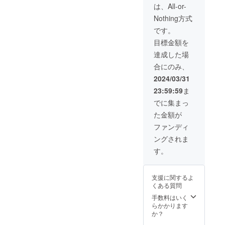
ご負担
は、All-or-
致しま
Nothing方式
すが、
宿泊費
です。
に関し
目標金額を
ては自
己負担
達成した場
にさせ
合にのみ、
て頂き
ます。
2024/03/31
詳細な
23:59:59
ま
打ち合
わせは
でに集まっ
落成式
た金額が
の日時
が決ま
ファンディ
り次第
ングされま
させて
頂きま
す。
す。 ・
施設内
見学に
支援に関するよ
関しま
くある質問
して
は、双
手数料はいく
方の都
らかかります
合の付
か？
く日程