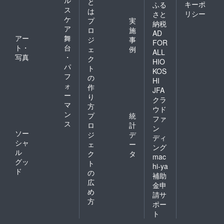
と
キーポ
ふる
ス
は
リシー
さと
ケ
プ
実
納税
ア
ロ
施
AD
アー
舞
ジ
事
FOR
ト・
台
ェ
例
ALL
写真
・
ク
HIO
パ
ト
KOS
フ
の
HI
ォ
作
JFA
ー
り
クラ
マ
方
ウド
ン
プ
統
ファ
ス
ロ
計
ン
ソー
ジ
デ
ディ
シャ
ェ
ー
ング
ル
ク
タ
mac
グッ
ト
hi-ya
ド
の
補助
広
金申
め
請サ
方
ポー
ト