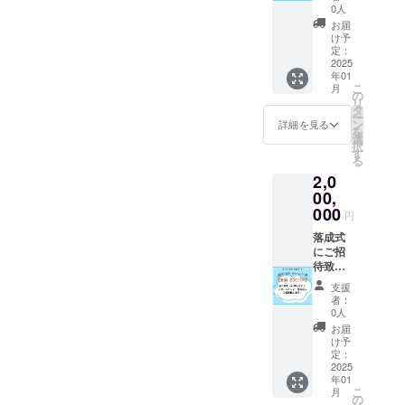
落成式
0人
(開催日
お届
時は決
け予
まり次
定：
第ご連
2025
年01
絡致し
こ
月
ます)時
の
リ
の写真
タ
ー
付きの
ン
詳細を見る
を
メール
選
択
を送付
す
る
致しま
2,0
す。
00,
000
円
落成式
にご招
待致し
ます。
支援
・落成
者：
式の日
0人
時は決
お届
まり次
け予
第ご連
定：
絡致し
2025
年01
ます。
こ
月
・交通
の