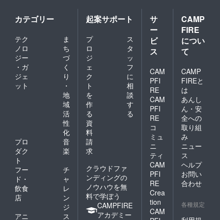
カテゴリー
起案サポート
サ
CAMP
ー
FIRE
テク
ま
プ
ス
ビ
につい
ノロ
ち
ロ
タ
ス
て
ジー
づ
ジ
ッ
・ガ
く
ェ
フ
CAM
CAMP
ジェ
り
ク
に
PFI
FIREと
ット
・
ト
相
RE
は
地
を
談
CAM
あんし
域
作
す
PFI
ん・安
活
る
る
RE
全への
性
資
コ
取り組
化
料
ミュ
み
プロ
音
請
ニ
ニュー
ダク
楽
求
ティ
ス
ト
CAM
ヘルプ
クラウドファ
フー
チ
PFI
お問い
ンディングの
ド・
ャ
RE
合わせ
ノウハウを無
飲食
レ
Crea
料で学ぼう
店
ン
tion
各種規定
CAMPFIRE
ジ
CAM
アカデミー
アニ
ス
利用規