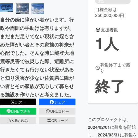
0%
目標金額は
まちづくり・地域活性化
250,000,000円
自分の姪に障がい者がいます。行
政や周囲の手助けは有りますが、
支援者数
CAMPFIRE for Social Good
CAMPFIRE Creation
1
人
まだまだ足りてない現状に姪も含
CAMPFIREふるさと納税
machi-ya
コミュニティ
めた障がい者とその家族の将来が
心配でした。そんな時に能登大地
震等災害で被災した際、避難所に
募集終了まで残
行きたくても行けない状況がある
り
と知り災害が少ない佐賀県に障が
終了
い者とその家族が安心して暮らせ
る施設を作りたいと考えました。
ポスト
シェア
LINEで送る
URLコピー
このプロジェクトは、
埋め込み
QRコード
2024/02/01
に募集を開始
し、
2024/03/31
に募集を