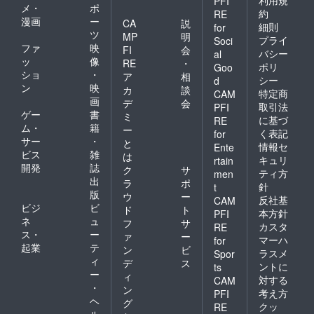
PFI
メ・
ポ
約
RE
漫画
ー
CA
説
細則
for
ツ
MP
明
プライ
Soci
ファ
映
FI
会
バシー
al
ッ
像
RE
・
ポリ
Goo
ショ
・
ア
相
シー
d
ン
映
カ
談
特定商
CAM
画
デ
会
取引法
PFI
ゲー
書
ミ
に基づ
RE
ム・
籍
ー
く表記
for
サー
・
と
情報セ
Ente
ビス
雑
は
キュリ
rtain
開発
誌
ク
サ
ティ方
men
出
ラ
ポ
針
t
版
ウ
ー
反社基
CAM
ビジ
ビ
ド
ト
本方針
PFI
ネ
ュ
フ
サ
カスタ
RE
ス・
ー
ァ
ー
マーハ
for
起業
テ
ン
ビ
ラスメ
Spor
ィ
デ
ス
ントに
ts
ー
ィ
対する
CAM
・
ン
考え方
PFI
ヘ
グ
クッ
RE
ル