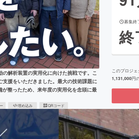
募集終
CAMPFIRE for Social Good
CAMPFIRE Creation
終
CAMPFIREふるさと納税
machi-ya
コミュニティ
このプロジェ
動の解析装置の実用化に向けた挑戦です。こ
1,131,000
円
ものご支援をいただきました。最大の技術課題に
備が整ったため、来年度の実用化を念頭に最
ピー
埋め込み
QRコード