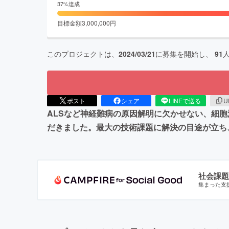
37
%達成
目標金額
3,000,000
円
このプロジェクトは、
2024/03/21
に募集を開始し、
91
ポスト
シェア
LINEで送る
U
ALSなど神経難病の原因解明に欠かせない、細胞
だきました。最大の技術課題に解決の目途が立ち
社会課題
集まった支