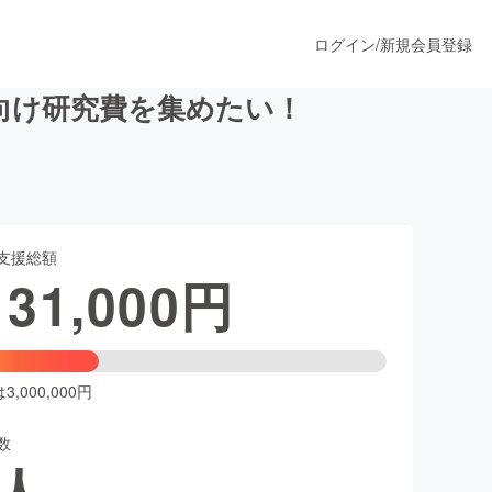
ログイン
/
新規会員登録
向け研究費を集めたい！
うすぐ公開されます
支援総額
プロダクト
131,000
円
ファッション
スポーツ
,000,000円
数
ア
ソーシャルグッド
人