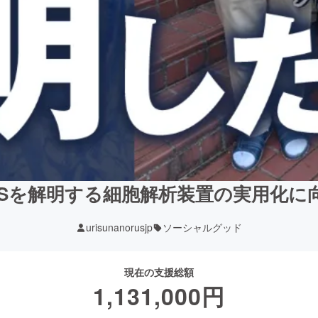
LSを解明する細胞解析装置の実用化に
urisunanorusjp
ソーシャルグッド
現在の支援総額
1,131,000
円