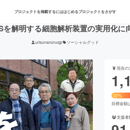
プロジェクトを掲載するには
はじめる
プロジェクトをさがす
LSを解明する細胞解析装置の実用化に
urisunanorusjp
ソーシャルグッド
注目のリターン
注目の新着プロジェクト
募集終了が近いプロジェクト
も
現在の
音楽
舞台・パフォーマンス
1,
ゲーム・サービス開発
フード・飲食店
37%
書籍・雑誌出版
アニメ・漫画
目標金額は3
支援者
チャレンジ
ビューティー・ヘルスケ
91