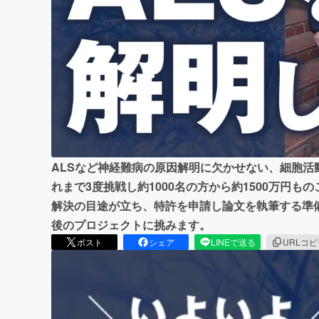
まちづくり・地域活性化
ALSなど神経難病の原因解明に欠かせない、細胞活
れまで3度挑戦し約1000名の方から約1500万円
解決の目途が立ち、特許を申請し論文を執筆する準
後のプロジェクトに挑みます。
ポスト
シェア
LINEで送る
URLコ