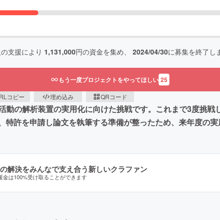
人の支援により
1,131,000
円の資金を集め、
2024/04/30
に募集を終了し
もう一度プロジェクトをやってほしい
25
RLコピー
埋め込み
QRコード
活動の解析装置の実用化に向けた挑戦です。これまで3度挑戦し約
、特許を申請し論文を執筆する準備が整ったため、来年度の実
の解決をみんなで支え合う新しいクラファン
援金は100%受け取ることができます