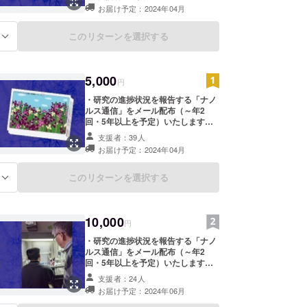
お届け予定：2024年04月
このリターンを選択する
る
5,000
円
・研究の進捗状況を報告する「ナノ
ルス通信」をメール配布（～年2
回・5年以上を予定）いたします。
・長尾義明氏（ALS患者、日本ALS
支援者：39人
協会初代会長）の絵葉書3枚1組を送
お届け予定：2024年04月
付いたします。 ※イラストはイメー
ジです。実際のものとは異なる場合
があります。
このリターンを選択する
る
10,000
円
・研究の進捗状況を報告する「ナノ
ルス通信」をメール配布（～年2
回・5年以上を予定）いたします。
・長尾義明氏（ALS患者、日本ALS
支援者：24人
協会初代会長）の絵葉書3枚1組を送
お届け予定：2024年06月
付いたします。 ・研究所を案内し研
究の進捗をご紹介いたします。 ＜実