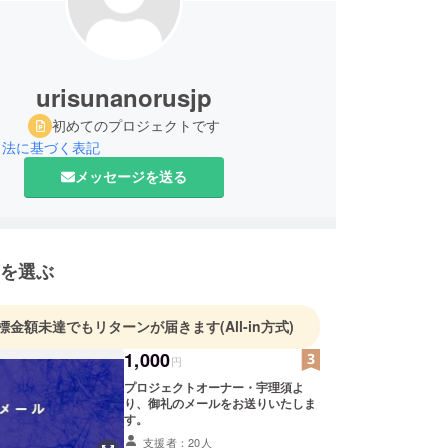
urisunanorusjp
初めてのプロジェクトです
引法に基づく表記
メッセージを送る
を選ぶ
標金額未達でもリターンが届きます
(All-in方式)
1,000
円
プロジェクトオーナー・宇理須よ
り、御礼のメールをお送りいたしま
す。
支援者：20人