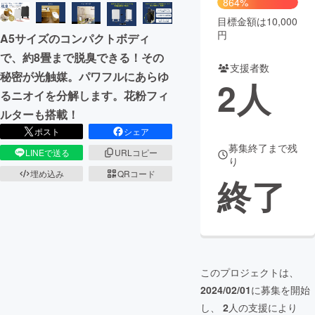
864%
目標金額は10,000
まちづくり・地域活性化
円
A5サイズのコンパクトボディ
で、約8畳まで脱臭できる！その
支援者数
CAMPFIRE for Social Good
CAMPFIRE Creation
秘密が光触媒。パワフルにあらゆ
2
人
CAMPFIREふるさと納税
machi-ya
コミュニティ
るニオイを分解します。花粉フィ
ルターも搭載！
ポスト
シェア
募集終了まで残
LINEで送る
URLコピー
り
埋め込み
QRコード
終了
このプロジェクトは、
2024/02/01
に募集を開始
し、
2
人の支援により