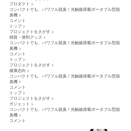
プロダクト
>
ル×1、
ていま
固定用
コンパクトでも、パワフル脱臭！光触媒搭載ポータブル型脱
す。保
バンド
証期間
臭機
>
×2、
はお買
コメント
ファス
い上げ
トップ
>
ナー
日から1
プロジェクトをさがす
>
セット
年間で
雑貨・便利グッズ
>
×1 ・取
す。 ■
扱説明
修理を
コンパクトでも、パワフル脱臭！光触媒搭載ポータブル型脱
書（保
依頼さ
臭機
>
証書添
れると
コメント
付） 保
きは ●
トップ
>
証につ
保障期
プロジェクトをさがす
>
いて ■
間中の
保証書
健康志向
>
修理 保
取扱説
証書の
コンパクトでも、パワフル脱臭！光触媒搭載ポータブル型脱
明書に
記載内
臭機
>
は保証
容によ
コメント
書が添
り、保
トップ
>
付され
証書の
ていま
プロジェクトをさがす
>
規定に
す。保
従っ
ガジェット
>
証期間
て、当
コンパクトでも、パワフル脱臭！光触媒搭載ポータブル型脱
はお買
社が修
臭機
>
い上げ
理させ
コメント
日から1
ていた
年間で
だきま
す。 ■
す。修