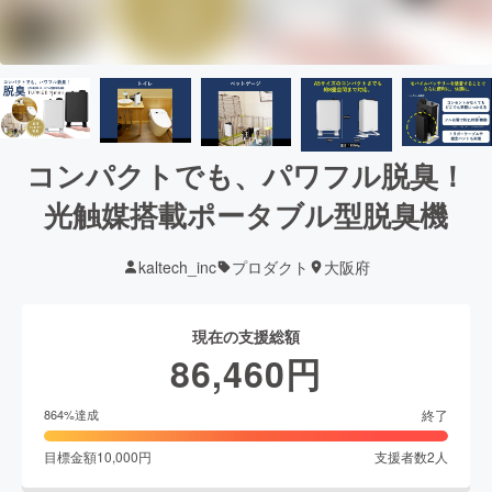
コンパクトでも、パワフル脱臭！
光触媒搭載ポータブル型脱臭機
kaltech_inc
プロダクト
大阪府
現在の支援総額
86,460
円
終了
864
%達成
目標金額
10,000
円
支援者数
2
人