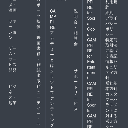
利用規
PFI
メ・
ポ
約
RE
漫画
ー
CA
説
細則
for
ツ
MP
明
プライ
Soci
ファ
映
FI
会
バシー
al
ッ
像
RE
・
ポリ
Goo
ショ
・
ア
相
シー
d
ン
映
カ
談
特定商
CAM
画
デ
会
取引法
PFI
ゲー
書
ミ
に基づ
RE
ム・
籍
ー
く表記
for
サー
・
と
情報セ
Ente
ビス
雑
は
キュリ
rtain
開発
誌
ク
サ
ティ方
men
出
ラ
ポ
針
t
版
ウ
ー
反社基
CAM
ビジ
ビ
ド
ト
本方針
PFI
ネ
ュ
フ
サ
カスタ
RE
ス・
ー
ァ
ー
マーハ
for
起業
テ
ン
ビ
ラスメ
Spor
ィ
デ
ス
ントに
ts
ー
ィ
対する
CAM
・
ン
考え方
PFI
ヘ
グ
クッ
RE