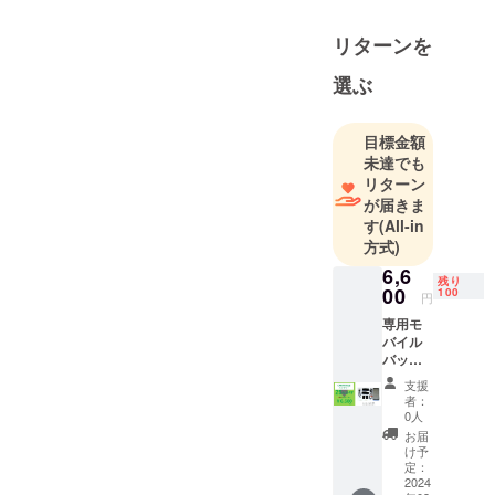
リターンを
選ぶ
目標金額
未達でも
リターン
が届きま
す
(All-in
方式)
6,6
残り
00
100
円
専用モ
バイル
バッテ
リー
支援
セット
者：
・本
0人
体：モ
お届
バイル
け予
バッテ
定：
リー
2024