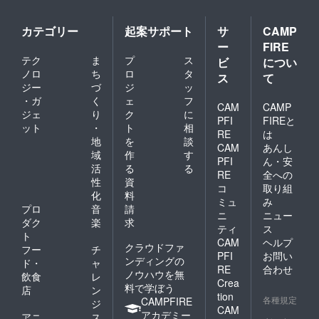
間経過
後の修
カテゴリー
起案サポート
サ
CAMP
理 修理
が可能
ー
FIRE
な場合
テク
ま
プ
ス
ビ
につい
は、ご
ノロ
ち
ロ
タ
ス
て
要望に
ジー
づ
ジ
ッ
より有
・ガ
く
ェ
フ
料で修
CAM
CAMP
理いた
ジェ
り
ク
に
PFI
FIREと
しま
ット
・
ト
相
RE
は
す。
地
を
談
CAM
あんし
域
作
す
PFI
ん・安
活
る
る
RE
全への
性
資
コ
取り組
化
料
ミュ
み
プロ
音
請
ニ
ニュー
ダク
楽
求
ティ
ス
ト
CAM
ヘルプ
クラウドファ
フー
チ
PFI
お問い
ンディングの
ド・
ャ
RE
合わせ
ノウハウを無
飲食
レ
Crea
料で学ぼう
店
ン
tion
各種規定
CAMPFIRE
ジ
CAM
アカデミー
アニ
ス