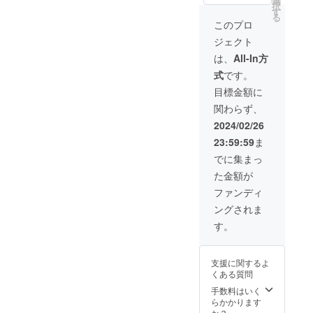
選
は保証
容によ
択
触媒搭
、フロ
す
書が添
り、保
る
載ポー
ントパ
付され
このプロ
証書の
タブル
ネル×１
ていま
規定に
ジェクト
型除菌
個​（本
す。保
従っ
脱臭機
体装着
証期間
は、
All-In方
て、当
・付属
済）​、
はお買
社が修
式
です。
品：活
スタン
い上げ
理させ
性炭光
ド×１個​
日から1
目標金額に
ていた
触媒
（本体
年間で
だきま
関わらず、
フィル
装着
す。 ■
す。修
ター×１
済）​、
修理を
2024/02/26
理のご
個（本
吊り下
依頼さ
依頼時
23:59:59
ま
体装着
げフッ
れると
には、
済）​、
ク×１個​
きは ●
でに集まっ
保証書
ACアダ
・取扱
保障期
をご提
た金額が
プター×
説明書
間中の
示くだ
１個
（保証
修理 保
ファンディ
さい。
（長さ:
書添
証書の
●保障期
ングされま
約
付） ・
記載内
間経過
1.8m）
本体：
容によ
す。
後の修
、フロ
モバイ
り、保
理 修理
ントパ
ルバッ
証書の
が可能
ネル×１
テリー
規定に
な場合
支援に関するよ
個​（本
（20,00
従っ
は、ご
くある質問
体装着
0mAh/3
て、当
要望に
済）​、
.7V）×1
手数料はいく
社が修
より有
スタン
・駆動
らかかります
理させ
料で修
ド×１個​
時間：
か？