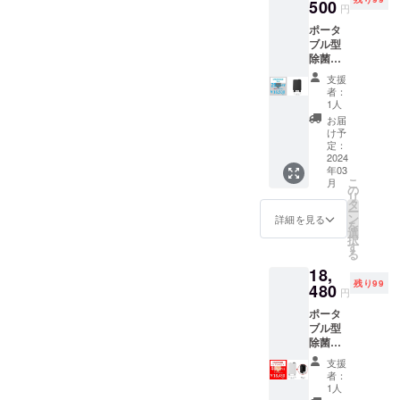
触媒
500
取扱説
円
フィル
明書に
ポータ
ター×１
は保証
ブル型
個（本
書が添
除菌脱
体装着
付され
臭機
済）​、
ていま
支援
【カ
ACアダ
す。保
者：
ラー：
プター×
証期間
1人
ブラッ
１個
はお買
お届
ク】 ・
（長さ:
い上げ
け予
本体：
約
定：
日から1
光触媒
2024
1.8m）
年間で
年03
搭載
、フロ
す。 ■
こ
月
ポータ
ントパ
の
修理を
リ
ブル型
ネル×１
タ
依頼さ
ー
除菌脱
個​（本
ン
れると
詳細を見る
を
臭機 ・
体装着
選
きは ●
択
付属
済）​、
す
保障期
る
品：活
スタン
間中の
18,
性炭光
ド×１個​
修理 保
残り99
触媒
480
（本体
証書の
円
フィル
装着
記載内
ポータ
ター×１
済）​、
容によ
ブル型
個（本
吊り下
り、保
除菌脱
体装着
げフッ
証書の
臭機
済）​、
ク×１個​
規定に
支援
【カ
ACアダ
・取扱
従っ
者：
ラー：
プター×
説明書
1人
て、当
ホワイ