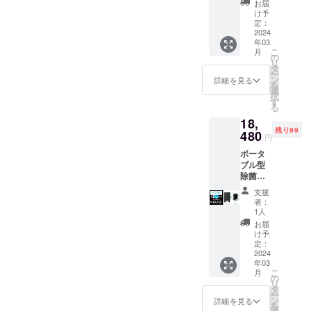
１個
（保証
社が修
お届
ト】＋
（長さ:
書添
け予
理させ
専用モ
約
定：
付） 保
ていた
バイル
2024
1.8m）
証につ
だきま
年03
バッテ
、フロ
いて ■
す。修
こ
月
リー
ントパ
の
保証書
理のご
リ
セット
ネル×１
タ
取扱説
依頼時
ー
・本
個​（本
ン
明書に
詳細を見る
には、
を
体：光
体装着
選
は保証
保証書
択
触媒搭
済）​、
す
書が添
をご提
る
載ポー
スタン
付され
示くだ
18,
タブル
ド×１個​
ていま
さい。
残り99
型除菌
480
（本体
す。保
●保障期
円
脱臭機
装着
証期間
間経過
ポータ
・付属
済）​、
はお買
後の修
ブル型
品：活
吊り下
い上げ
理 修理
除菌脱
性炭光
げフッ
日から1
が可能
臭機
触媒
ク×１個​
年間で
な場合
支援
【カ
フィル
・取扱
す。 ■
者：
は、ご
ラー：
ター×１
説明書
1人
修理を
要望に
ブラッ
個（本
（保証
依頼さ
お届
より有
ク】＋
体装着
書添
け予
れると
料で修
専用モ
済）​、
定：
付） 保
きは ●
理いた
バイル
2024
ACアダ
証につ
保障期
しま
年03
バッテ
プター×
いて ■
間中の
す。
こ
月
リー
１個
の
保証書
修理 保
リ
セット
（長さ:
タ
取扱説
証書の
ー
・本
約
ン
明書に
詳細を見る
記載内
を
体：光
1.8m）