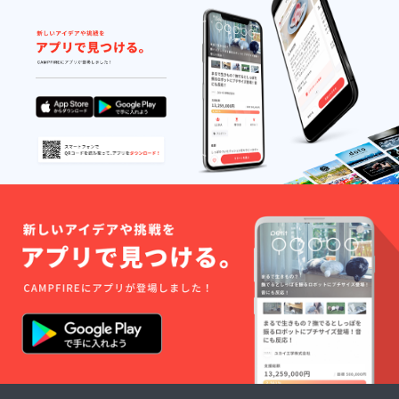
修理を
理のご
依頼さ
依頼時
れると
には、
きは ●
保証書
保障期
をご提
間中の
示くだ
修理 保
さい。
証書の
●保障期
記載内
間経過
容によ
後の修
り、保
理 修理
証書の
が可能
規定に
な場合
従っ
は、ご
て、当
要望に
社が修
より有
理させ
料で修
ていた
理いた
だきま
しま
す。修
す。
理のご
依頼時
には、
保証書
をご提
示くだ
さい。
●保障期