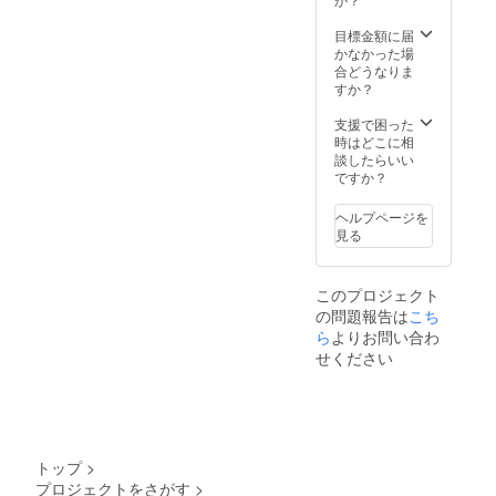
ていた
理いた
（本体
強-約7
だきま
しま
装着
時間、
目標金額に届
す。修
す。
済）​、
弱-約11
かなかった場
理のご
吊り下
時間 ・
合どうなりま
依頼時
げフッ
付属
すか？
には、
ク×１個​
品：ト
保証書
・取扱
リガー
支援で困った
をご提
説明書
ケーブ
時はどこに相
示くだ
（保証
ル×1、
談したらいい
さい。
書添
固定用
ですか？
●保障期
付） ・
バンド
間経過
本体：
×2、
後の修
ヘルプページを
モバイ
ファス
理 修理
見る
ルバッ
ナー
が可能
テリー
セット
な場合
（20,00
×1 ・取
は、ご
このプロジェクト
0mAh/3
扱説明
要望に
の問題報告は
こち
.7V）×1
書（保
より有
・駆動
ら
よりお問い合わ
証書添
料で修
時間：
付） 保
理いた
せください
強-約7
証につ
しま
時間、
いて ■
す。
弱-約11
保証書
時間 ・
取扱説
付属
明書に
品：ト
は保証
トップ
>
リガー
書が添
プロジェクトをさがす
>
ケーブ
付され