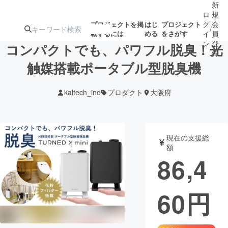
新
ロ
規
グ
会
プロジェクトを掲
はじ
プロジェクト
/
載するには
める
をさがす
イ
員
ン
登
コンパクトでも、パワフル脱臭！光
録
触媒搭載ポータブル型脱臭機
人気のプロ
注目のリ
注目の新着プロ
募集終了が近いプ
もうすぐ公開
kaltech_inc
プロダクト
大阪府
ジェクト
ターン
ジェクト
ロジェクト
されます
アート・写真
音楽
現在の支援総
額
86,4
テクノロジー・ガジェット
ゲーム・サ
60
円
映像・映画
書籍・雑誌
ビジネス・起業
チャレンジ