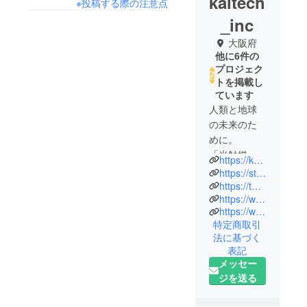
kaltech
※投稿する際の注意点
_inc
大阪府
他に6件の
プロジェク
トを掲載し
ています
人類と地球
の未来のた
めに。
「光触媒」
https://kaltec.co.jp/
で、水、空
https://store.turnedk.com/
気、食をデ
https://twitter.com/kaltech_jp
https://www.instagram.com/kaltech_jp/
ザインする
https://www.tiktok.com/@kaltechsomei
会社です。
特定商取引
法に基づく
表記
メッセー
ジを送る