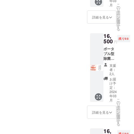
年03
（20,00
こ
月
0mAh/3
の
リ
.7V）×1
タ
ー
・駆動
ン
詳細を見る
を
時間：
選
択
強-約7
す
る
時間、
16,
弱-約11
残り98
時間 ・
500
円
付属
ポータ
品：ト
ブル型
リガー
除菌脱
ケーブ
臭機
ル×1、
支援
【カ
固定用
者：
ラー：
バンド
2人
ホワイ
×2、
お届
ト】 ・
ファス
け予
本体：
ナー
定：
光触媒
2024
セット
年03
搭載
×1 ・取
こ
月
ポータ
扱説明
の
リ
ブル型
書（保
タ
ー
除菌脱
証書添
ン
詳細を見る
を
臭機 ・
付） 保
選
択
付属
証につ
す
る
品：活
いて ■
16,
性炭光
保証書
残り99