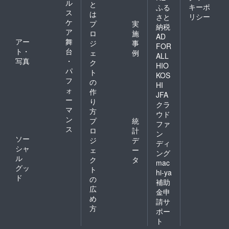
ル
と
キーポ
ふる
ス
は
リシー
さと
ケ
プ
実
納税
ア
ロ
施
AD
アー
舞
ジ
事
FOR
ト・
台
ェ
例
ALL
写真
・
ク
HIO
パ
ト
KOS
フ
の
HI
ォ
作
JFA
ー
り
クラ
マ
方
ウド
ン
プ
統
ファ
ス
ロ
計
ン
ソー
ジ
デ
ディ
シャ
ェ
ー
ング
ル
ク
タ
mac
グッ
ト
hi-ya
ド
の
補助
広
金申
め
請サ
方
ポー
ト