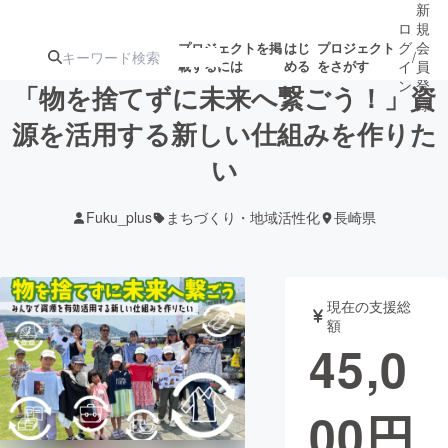
新
ロ
規
グ
会
プロジェクトを掲
はじ
プロジェクト
/
載するには
める
をさがす
イ
員
ン
登
「物を捨てずに未来へ繋ごう！」資
録
源を活用する新しい仕組みを作りた
い
人気のプロ
注目のリ
注目の新着プロ
募集終了が近いプ
もうすぐ公開
ジェクト
ターン
ジェクト
ロジェクト
されます
Fuku_plus
まちづくり・地域活性化
長崎県
アート・写真
音楽
現在の支援総
テクノロジー・ガジェット
ゲーム・サ
額
45,0
映像・映画
書籍・雑誌
00
円
ビジネス・起業
チャレンジ