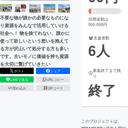
まちづくり・地域活性化
9%
不要な物が誰かの必要なものにな
目標金額は
500,000円
り資源をみんなで活用していける
CAMPFIRE for Social Good
CAMPFIRE Creation
社会へ！ 物を捨てれない、誰かに
CAMPFIREふるさと納税
machi-ya
コミュニティ
支援者数
使って欲しいという想いを抱えて
6
人
る方が沢山いて処分する方も多い
です。古いモノに価値を持ち資源
を大切に繋げていきたい
募集終了まで残
ポスト
シェア
り
LINEで送る
URLコピー
終了
埋め込み
QRコード
このプロジェクトは、