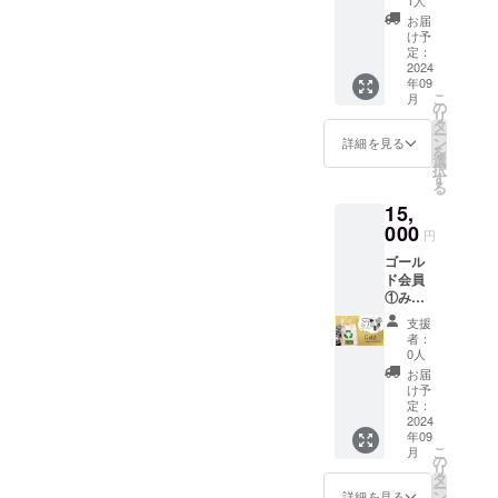
セージ
有効期
お届
②みら
限
け予
いず
2025年
定：
マー
2024
7月末ま
年09
ケット
で ②イ
こ
月
で使え
ベン
の
リ
る商品
ター会
タ
ー
券 み
員様が
ン
詳細を見る
を
らいず
イベン
選
択
マー
ト主催
す
る
ケット
する際
15,
参加の
の お手
お店で
000
伝い 出
円
使えま
張みら
ゴール
す 2500
いずと
ド会員
円分
して出
①みら
（500円
店も可
いず
×5枚）
能です
支援
マー
の商品
不要品
者：
ケット
券 有効
回収、
0人
商品券
期限
販売 も
お届
5000
2025年
しくは
け予
円分
7月末ま
定：
洋服交
（500円
2024
で
換など
年09
×10枚）
②Fuku
(日時は
こ
月
みらい
+の商品
の
事前に
リ
ずマー
購入時
タ
要相談)
ー
ケット
5%オフ
ン
2025年
詳細を見る