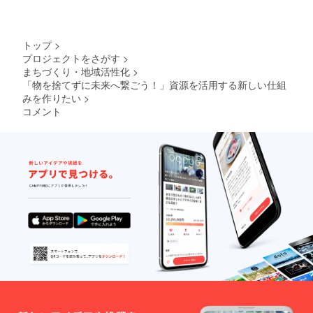
どサイ
ズ指定
なし ③
要望に
トップ
>
応じて
プロジェクトをさがす
>
企画提
まちづくり・地域活性化
>
案やお
手伝い
「物を捨てずに未来へ繋ごう！」資源を活用する新しい仕組
④出張
みを作りたい
>
みらい
コメント
ずとし
てイベ
ント参
加や企
画 (日時
は事前
に要相
談とな
ります)
企業で
のイベ
ントの
際に、
不用品
回収や
洋服交
換など
イベン