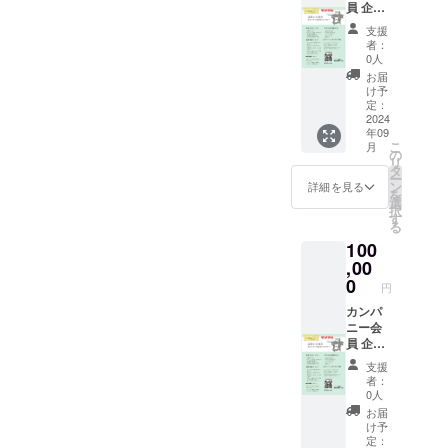
員 企業
で
用可能
枠
②Fuku
注意
支援
①Fuku
+ 商品
点 同
者：
+のチラ
購入時
一商品
0人
シ裏面
10%オ
に②と
お届
に 記載
フ
③は併
け予
希望す
2025年
定：
用でき
る企業
2024
7月末ま
ませ
年09
名やお
で何度
ん。
こ
月
名前の
も利用
の
リ
記載。
可能
タ
ー
企業名
③Fuku
ン
詳細を見る
を
文字印
+ 洋服
選
択
字のみ
交換の
す
る
掲載 ロ
手数料
100
ゴなど
が期日
なし ※
,00
中は、
支援時
かかり
0
円
に必ず
ませ
備考欄
カンパ
ん。
に掲載
ニー会
2025年
を希望
員 企業
7月末ま
される
枠
で何度
支援
企業名
①Fuku
も利用
者：
やお名
+とみら
可能 注
0人
前をご
いず
意点
お届
記入く
マー
同一商
け予
ださ
ケット
品に②
定：