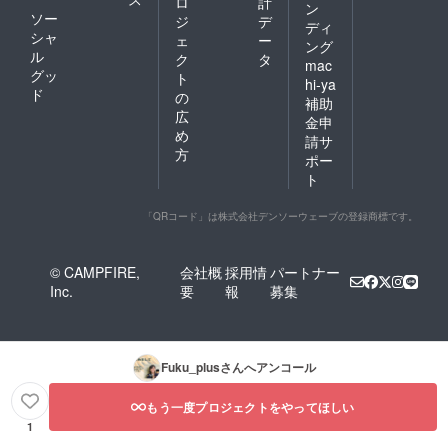
ロ
計
ン
ソー
ジ
デ
ディ
シャ
ェ
ー
ング
ル
ク
タ
mac
グッ
ト
hi-ya
ド
の
補助
広
金申
め
請サ
方
ポー
ト
「QRコード」は株式会社デンソーウェーブの登録商標です。
© CAMPFIRE,
会社概
採用情
パートナー
Inc.
要
報
募集
Fuku_plus
さんへアンコール
もう一度プロジェクトをやってほしい
1