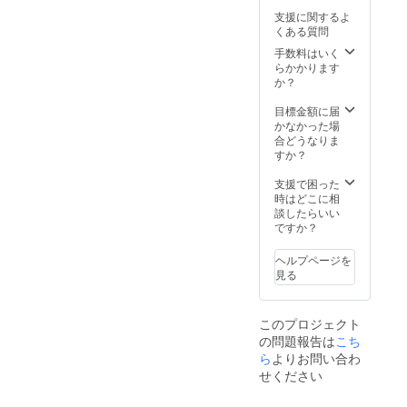
の位置
支援に関するよ
など変
くある質問
更あ
り） 企
手数料はいく
業名文
らかかります
字印字
か？
のみ掲
載 ロゴ
目標金額に届
などな
かなかった場
し ※支
合どうなりま
援時に
すか？
必ず備
考欄に
支援で困った
掲載を
時はどこに相
希望さ
談したらいい
れる企
ですか？
業名や
お名前
ヘルプページを
をご記
見る
入くだ
さい。
②イベ
このプロジェクト
ント内
の問題報告は
こち
で企業
チラシ
ら
よりお問い合わ
配布 A4
せください
や三つ
折りな