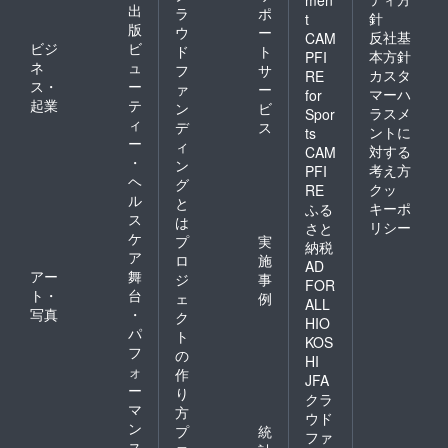
出
ラ
ポ
針
t
版
ウ
ー
反社基
CAM
ビジ
ビ
ド
ト
本方針
PFI
ネ
ュ
フ
サ
カスタ
RE
ス・
ー
ァ
ー
マーハ
for
起業
テ
ン
ビ
ラスメ
Spor
ィ
デ
ス
ントに
ts
ー
ィ
対する
CAM
・
ン
考え方
PFI
ヘ
グ
クッ
RE
ル
と
キーポ
ふる
ス
は
リシー
さと
ケ
プ
実
納税
ア
ロ
施
AD
アー
舞
ジ
事
FOR
ト・
台
ェ
例
ALL
写真
・
ク
HIO
パ
ト
KOS
フ
の
HI
ォ
作
JFA
ー
り
クラ
マ
方
ウド
ン
プ
統
ファ
ス