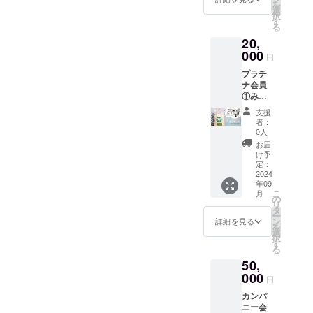
を
参加の
2025年
選
7月末ま
択
お店で
7月末ま
す
で
る
使えま
で何度
20,
す。 有
も利用
効期
000
可能で
円
限
す
プラチ
2025年
ナ会員
7月末ま
①みら
で
いず
②Fuku
支援
マー
+ 商品
者：
ケット
購入時
0人
商品券
5%オ
お届
5000
フ
け予
円分
2025年
定：
（500円
2024
7月末ま
年09
×10枚）
で何度
こ
月
みらい
も利用
の
リ
ずマー
可能
タ
ー
ケット
③Fuku
ン
詳細を見る
を
参加の
+ 洋服
選
択
お店で
交換の
す
る
使えま
手数
50,
す。 有
料 半
効期
000
額 2025
円
限
年7月末
カンパ
2025年
まで何
ニー会
7月末ま
度も利