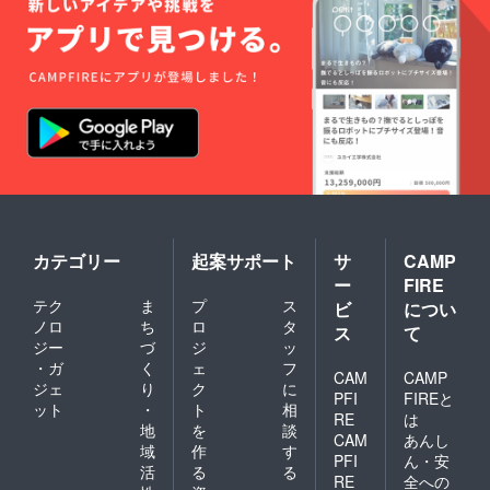
ト参加
しま
す。
（日時
は事前
に要相
談とな
りま
す）
①、
②、
③、④
全て有
効期
限
カテゴリー
起案サポート
サ
CAMP
2025年
ー
FIRE
7月末ま
テク
ま
プ
ス
で
ビ
につい
ノロ
ち
ロ
タ
ス
て
ジー
づ
ジ
ッ
・ガ
く
ェ
フ
CAM
CAMP
ジェ
り
ク
に
PFI
FIREと
ット
・
ト
相
RE
は
地
を
談
CAM
あんし
域
作
す
PFI
ん・安
活
る
る
RE
全への