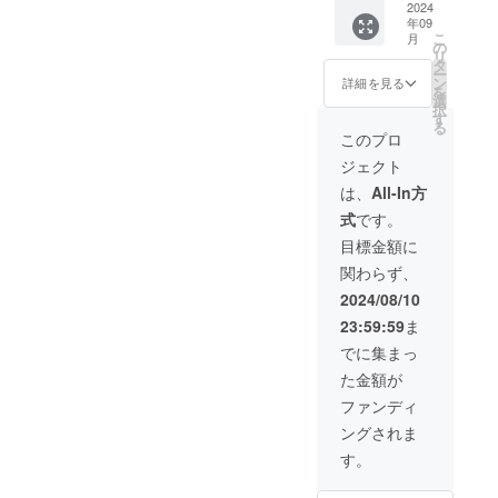
い。 ②
の両方
2024
と③は
年09
イベン
のチラ
併用で
こ
月
ト内で
シに 掲
きませ
の
リ
企業チ
載希望
ん。
タ
ー
ラシ配
する企
ン
詳細を見る
を
布 A4や
業名、
選
択
三つ折
名前の
す
る
りなど
記載。
このプロ
サイズ
Fuku+
ジェクト
指定な
のチラ
し ①、
シ裏面
は、
All-In方
②どち
みらい
式
です。
らも
ずマー
2025年
ケット
目標金額に
7月末ま
のチラ
関わらず、
で
シ裏面
（みら
2024/08/10
いず
23:59:59
ま
マー
ケット
でに集まっ
チラシ
た金額が
は毎月
デザイ
ファンディ
ンや出
ングされま
店者変
わりま
す。
す。企
業一覧