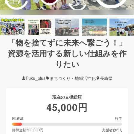
「物を捨てずに未来へ繋ごう！」
資源を活用する新しい仕組みを作
りたい
Fuku_plus
まちづくり・地域活性化
長崎県
現在の支援総額
45,000
円
終了
9
%達成
目標金額
500,000
円
支援者数
6
人