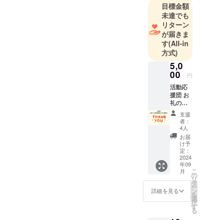
目標金額
未達でも
リターン
が届きま
す
(All-in
方式)
5,0
00
円
活動応
援団 お
礼の
メール
支援
Fuku+
者：
の活
4人
動、み
お届
らいず
け予
マー
定：
ケット
2024
年09
の活動
こ
月
に賛同
の
リ
し応援
タ
ー
してい
ン
詳細を見る
を
ただけ
選
択
る方
す
る
お礼の