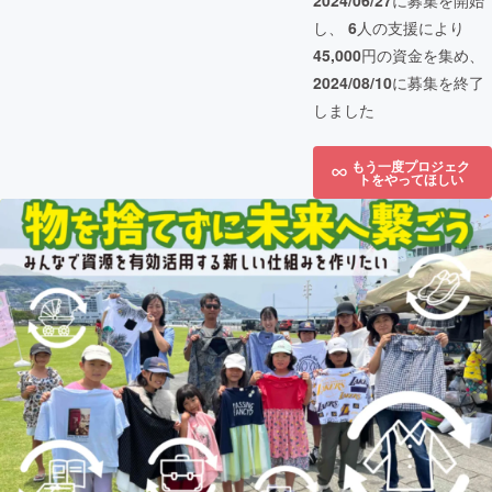
2024/06/27
に募集を開始
し、
6
人の支援により
45,000
円の資金を集め、
2024/08/10
に募集を終了
しました
もう一度プロジェク
トをやってほしい