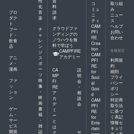
性
資
コ
取り組
化
料
ミュ
み
プロ
音
請
ニ
ニュー
ダク
楽
求
ティ
ス
ト
CAM
ヘルプ
クラウドファ
フー
チ
PFI
お問い
ンディングの
ド・
ャ
RE
合わせ
ノウハウを無
飲食
レ
Crea
料で学ぼう
店
ン
tion
各種規定
CAMPFIRE
ジ
CAM
アカデミー
アニ
ス
利用規
PFI
メ・
ポ
約
RE
漫画
ー
CA
説
細則
for
ツ
MP
明
プライ
Soci
ファ
映
FI
会
バシー
al
ッ
像
RE
・
ポリ
Goo
ショ
・
ア
相
シー
d
ン
映
カ
談
特定商
CAM
画
デ
会
取引法
PFI
ゲー
書
ミ
に基づ
RE
ム・
籍
ー
く表記
for
サー
・
と
情報セ
Ente
ビス
雑
は
キュリ
rtain
開発
誌
ク
サ
ティ方
men