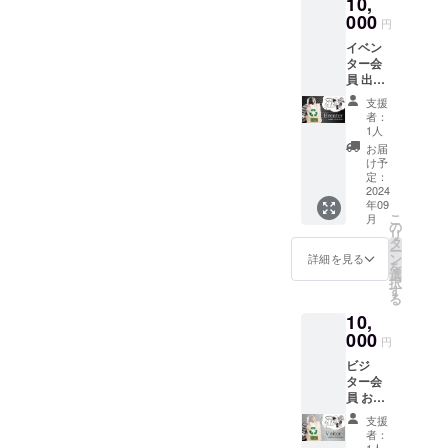
10,
気持ち
を込め
000
円
てメー
イベン
ルを送
ター会
りま
員 出店
す。
者枠 ①
支援
みらい
者：
ずマー
1人
ケット
お届
商品券
け予
2500円
定：
分（500
2024
年09
円×5
こ
月
枚）の
の
リ
商品券
タ
ー
みらい
ン
詳細を見る
を
ずマー
選
択
ケット
す
る
参加の
10,
お店で
使えま
000
円
す もし
ビジ
くは、
ター会
出店料
員 お客
として
様枠 ①
使うこ
支援
お礼の
とも可
者：
メッ
能です
1人