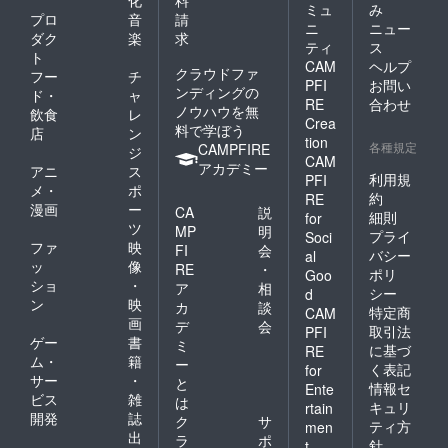
化
料
ミュ
み
プロ
音
請
ニ
ニュー
ダク
楽
求
ティ
ス
ト
CAM
ヘルプ
クラウドファ
フー
チ
PFI
お問い
ンディングの
ド・
ャ
RE
合わせ
ノウハウを無
飲食
レ
Crea
料で学ぼう
店
ン
tion
各種規定
CAMPFIRE
ジ
CAM
アカデミー
アニ
ス
利用規
PFI
メ・
ポ
約
RE
漫画
ー
CA
説
細則
for
ツ
MP
明
プライ
Soci
ファ
映
FI
会
バシー
al
ッ
像
RE
・
ポリ
Goo
ショ
・
ア
相
シー
d
ン
映
カ
談
特定商
CAM
画
デ
会
取引法
PFI
ゲー
書
ミ
に基づ
RE
ム・
籍
ー
く表記
for
サー
・
と
情報セ
Ente
ビス
雑
は
キュリ
rtain
開発
誌
ク
サ
ティ方
men
出
ラ
ポ
針
t