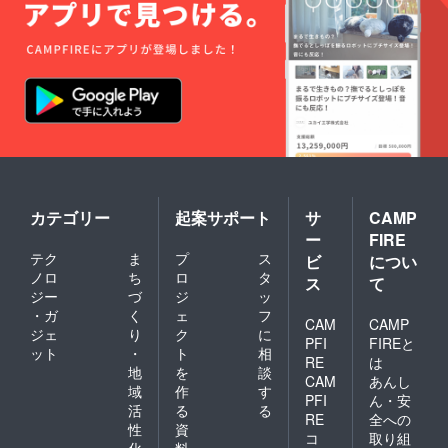
カテゴリー
起案サポート
サ
CAMP
ー
FIRE
テク
ま
プ
ス
ビ
につい
ノロ
ち
ロ
タ
ス
て
ジー
づ
ジ
ッ
・ガ
く
ェ
フ
CAM
CAMP
ジェ
り
ク
に
PFI
FIREと
ット
・
ト
相
RE
は
地
を
談
CAM
あんし
域
作
す
PFI
ん・安
活
る
る
RE
全への
性
資
コ
取り組