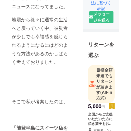
法に基づく
ニュースになってました。
表記
メッセー
地震から徐々に通常の生活
ジを送る
へと戻っていく中、被災者
が少しでも幸福感を感じら
リターンを
れるようになるにはどのよ
うな方法があるのかしばら
選ぶ
く考えておりました。
目標金額
未達でも
リターン
が届きま
す
(All-in
方式)
そこで私が考案したのは、
5,000
円
全国からご支援
いただいた方に
焼き菓子をお送
「能登半島にスイーツ店を
りします。 •支援
支援者：0人