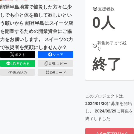
能登半島地震で被災した方々に少
支援者数
まちづくり・地域活性化
0
人
しでも心と体を癒して欲しいとい
う願いから 能登半島にスイーツ店
CAMPFIRE for Social Good
CAMPFIRE Creation
を開業するための開業資金にご協
CAMPFIREふるさと納税
machi-ya
コミュニティ
力をお願いします。 スイーツの力
募集終了まで残
で被災者を笑顔にしませんか？
り
ポスト
シェア
終了
LINEで送る
URLコピー
埋め込み
QRコード
このプロジェクトは、
2024/01/30
に募集を開始
し、
2024/02/29
に募集を
終了しました
もう一度プロジェク