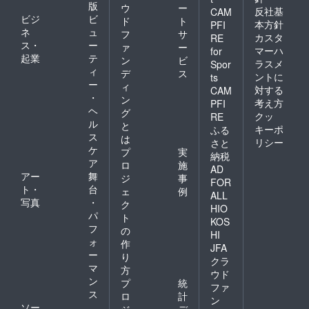
版
ウ
ー
反社基
CAM
ビジ
ビ
ド
ト
本方針
PFI
ネ
ュ
フ
サ
カスタ
RE
ス・
ー
ァ
ー
マーハ
for
起業
テ
ン
ビ
ラスメ
Spor
ィ
デ
ス
ントに
ts
ー
ィ
対する
CAM
・
ン
考え方
PFI
ヘ
グ
クッ
RE
ル
と
キーポ
ふる
ス
は
リシー
さと
ケ
プ
実
納税
ア
ロ
施
AD
アー
舞
ジ
事
FOR
ト・
台
ェ
例
ALL
写真
・
ク
HIO
パ
ト
KOS
フ
の
HI
ォ
作
JFA
ー
り
クラ
マ
方
ウド
ン
プ
統
ファ
ス
ロ
計
ン
ソー