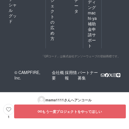
ジ
デ
ディ
シャ
ェ
ー
ング
ル
ク
タ
mac
グッ
ト
hi-ya
ド
の
補助
広
金申
め
請サ
方
ポー
ト
「QRコード」は株式会社デンソーウェーブの登録商標です。
© CAMPFIRE,
会社概
採用情
パートナー
Inc.
要
報
募集
mama1111
さんへアンコール
もう一度プロジェクトをやってほしい
1