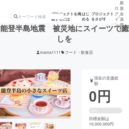
新
ロ
規
グ
会
プロジェクトを掲
はじ
プロジェクト
/
載するには
める
をさがす
イ
員
ン
登
能登半島地震 被災地にスイーツで癒
録
しを
人気のプロ
注目のリ
注目の新着プロ
募集終了が近いプ
もうすぐ公開
mama1111
フード・飲食店
ジェクト
ターン
ジェクト
ロジェクト
されます
アート・写真
音楽
現在の支援総
額
0
円
テクノロジー・ガジェット
ゲーム・サ
映像・映画
書籍・雑誌
0%
目標金額は
10,000,000円
ビジネス・起業
チャレンジ