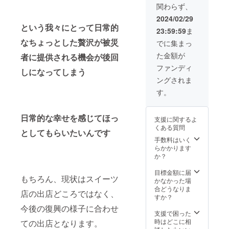
意書きをご確認
関わらず、
ください。 2024
年7月にスイーツ
2024/02/29
店の物件確定を
という我々にとって日常的
23:59:59
ま
予定してます。
なちょっとした贅沢が被災
現時点では店舗
でに集まっ
住所などは未定
た金額が
者に提供される機会が後回
です。
ファンディ
しになってしまう
ングされま
す。
日常的な幸せを感じてほっ
支援に関するよ
くある質問
としてもらいたいんです
手数料はいく
らかかります
か？
目標金額に届
もちろん、現状はスイーツ
かなかった場
合どうなりま
店の出店どころではなく、
すか？
今後の復興の様子に合わせ
支援で困った
時はどこに相
ての出店となります。