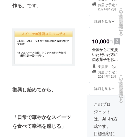
金額 5000円 お
作る」
です。
お届け予定：
礼の手紙、クッ
こ
2024年12月
の
キー2種類（各種
リ
タ
1枚入り） 原材
ー
ン
料及び添加物等
詳細を見る
を
選
の食品表示はお
択
す
届け商品のラベ
る
ルに表記されま
10,000
す。 商品開封前
円
には必ずお届け
全国からご支援
のリターンに貼
いただいた方に
付されたラベル
焼き菓子をお送
や注意書きをご
りします。 •支援
確認ください。
支援者：0人
金額 10000円
2024年7月にス
お届け予定：
以上 お礼の手
イーツ店の物件
こ
2024年12月
の
紙、焼き菓子詰
確定を予定して
リ
タ
め合わせセット
ます。 現時点で
ー
ン
復興し始めてから、
（焼き菓子3種類
詳細を見る
は店舗住所など
を
選
入り） 原材料及
は未定です。
択
す
び添加物等の食
る
品表示はお届け
このプロ
商品のラベルに
ジェクト
表記されます。
「日常で華やかなスイーツ
商品開封前には
は、
All-In方
必ずお届けのリ
を食べて幸福を感じる」
式
です。
ターンに貼付さ
れたラベルや注
目標金額に