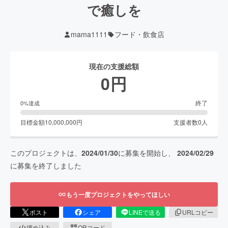
で癒しを
mama1111
フード・飲食店
現在の支援総額
0
円
終了
0
%達成
目標金額
10,000,000
円
支援者数
0
人
このプロジェクトは、
2024/01/30
に募集を開始し、
2024/02/29
に募集を終了しました
もう一度プロジェクトをやってほしい
ポスト
シェア
LINEで送る
URLコピー
埋め込み
QRコード