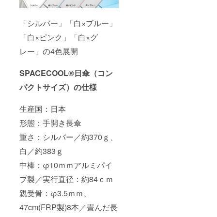
「シルバー」「白×ブルー」
「白×ピンク」「白×グ
レー」の4色展開
SPACECOOL®日傘
（コン
パクトサイズ）の仕様
生産国：日本
形態：手開き長傘
重さ：シルバー／約370ｇ、
白／約383ｇ
中棒：φ10ｍｍアルミパイ
プ製／実行直径：約84ｃｍ
親受骨：φ3.5ｍｍ、
47cm(FRP製)8本／畳んだ長