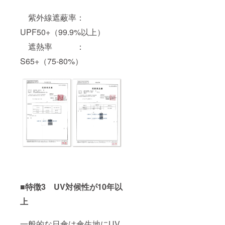
用者の
グレー
した時
方には
※ホワイ
でも全
紫外線遮蔽率：
おなじ
トロー
て修理
みの
ズご愛
に対応
UPF50+（99.9%以上）
「テ
用者の
してお
ラ・ボ
方には
りま
遮熱率 ：
ゼン」
おなじ
す。 修
と同じ
みの
S65+（75-80%）
理の際
サイズ
「カ
の商品
となり
テール
の発送
ます。
ピッコ
費用は
※こちら
ロ」と
ご負担
の商品
同じサ
をお願
は万が
イズと
いいた
一破損
なりま
しま
した時
す。 ※
す。 ※
でも全
こちら
ご注文
て修理
の商品
状況、
に対応
は万が
使用部
してお
一破損
材の供
りま
した時
給状
す。 修
でも全
況、製
理の際
て修理
造工程
■特徴3 UV
対候性が10年以
の商品
に対応
上の都
の発送
してお
合等に
上
費用は
りま
より出
ご負担
す。 修
荷時期
をお願
理の際
が遅れ
一般的な日傘は傘生地にUV