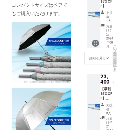
15%OF
日傘
プ）」
φ10ｍ
脂
ロ」と
コンパクトサイズはペアで
が遅れ
F】
（コン
白×グ
ｍアル
バイヤ
同じサ
る場合
23,400
パクト
レーを1
ミパイ
もご購入いただけます。
ス部：
支援
イズと
があり
円（税
タイ
本お送
プ製／
者：
ポリエ
なりま
ます。
込、送
プ）」
りしま
1人
実行直
ステル
す。 ※
料込）
シル
す。
径：約
お届
100％
こちら
「SPAC
バーを1
［一般
け予
84ｃｍ
カ
の商品
ECOOL
本お送
定：
販売予
親受
ラー：
は万が
日傘
2024
りしま
定価格
骨：
白×ブ
一破損
年08
（コン
す。
27,500
φ3.5ｍ
ルー ※
した時
こ
月
パクト
［一般
の
円の
ｍ、
ホワイ
でも全
リ
タイ
販売予
タ
22%OF
47cm(F
トロー
て修理
ー
プ）」
定価格
ン
F］ 生
詳細を見る
RP製)8
ズご愛
に対応
を
白×ブ
27,500
選
産国：
本／畳
用者の
してお
択
ルー 熱
円の
す
日本 形
んだ長
方には
りま
る
を宇宙
15%OF
態：手
さ 約62
おなじ
す。 修
23,
に逃が
F］ 生
開き長
ｃｍ ハ
みの
理の際
す日傘
400
産国：
傘 重
ンドル
円
「カ
の商品
「SPAC
日本 形
さ：約
ABS樹
テール
の発送
【早割
ECOOL
態：手
383ｇ
脂
ピッコ
費用は
15%OF
日傘
開き長
中棒：
バイヤ
ロ」と
ご負担
F】
（コン
傘 重
φ10ｍ
ス部：
同じサ
をお願
23,400
パクト
さ：約
ｍアル
ポリエ
支援
イズと
いいた
円（税
タイ
370ｇ
ミパイ
者：
ステル
なりま
しま
込、送
プ）」
中棒：
0人
プ製／
100％
す。 ※
す。 ※
料込）
白×ブ
φ10ｍ
実行直
お届
カ
こちら
ご注文
「SPAC
ルーを1
ｍアル
け予
径：約
ラー：
の商品
状況、
ECOOL
本お送
定：
ミパイ
84ｃｍ
白×ピン
は万が
使用部