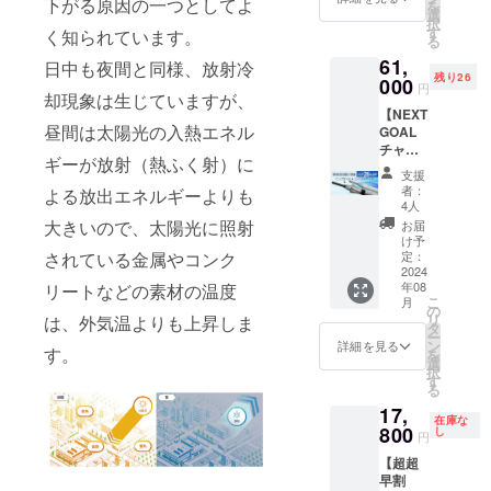
した時
下がる原因の一つとしてよ
材の供
を
宙に逃
産国：
選
約383／
レー ※
でも全
給状
択
がす日
日本 形
す
白×ブ
く知られています。
ホワイ
て修理
況、製
る
傘
態：手
ルー、
トロー
に対応
造工程
61,
「SPAC
開き長
日中も夜間と同様、放射冷
白×ピン
ズご愛
してお
上の都
残り26
ECOOL
000
傘 重
ク、白×
用者の
円
りま
合等に
却現象は生じていますが、
日傘
さ：約
グレー
方には
す。 修
より出
【NEXT
（ビッ
885g 中
中棒：
おなじ
理の際
荷時期
昼間は太陽光の入熱エネル
GOAL
グタイ
棒：
φ10ｍ
みの
の商品
が遅れ
チャレ
プ）」
φ16ｍ
ｍアル
「カ
の発送
ギーが放射（熱ふく射）に
る場合
ンジ割
を1本お
ｍアル
ミパイ
テール
支援
費用は
があり
26%OF
送りし
ミパイ
プ製／
者：
ピッコ
よる放出エネルギーよりも
ご負担
ます。
F】
ます。
プ製 実
4人
実行直
ロ」と
をお願
61,000
［一般
行直径
大きいので、太陽光に照射
径：約
お届
同じサ
いいた
円（税
販売予
140cm
け予
84ｃｍ
イズと
しま
込、送
定価格
定：
されている金属やコンク
親受骨
親受
なりま
す。 ※
料込）
2024
61,400
φ4ｍ
骨：
す。 ※
ご注文
年08
リートなどの素材の温度
熱を宇
円の
ｍ、85
φ3.5ｍ
こちら
状況、
こ
月
宙に逃
15%OF
の
ｃｍ
ｍ、
の商品
使用部
リ
は、外気温よりも上昇しま
がす日
F］ 生
タ
(FRP製)
47cm(F
は万が
材の供
ー
傘
産国：
ン
８本骨
詳細を見る
RP製)8
一破損
す。
給状
を
「SPAC
日本 形
選
畳んだ
本／畳
した時
況、製
択
ECOOL
態：手
す
長さ 約
んだ長
でも全
造工程
る
日傘
開き長
112cm
さ 約62
て修理
上の都
17,
ビッグ
傘 重
ハンド
ｃｍ ハ
に対応
在庫な
合等に
タイプ
800
さ：約
し
ル 木製
ンドル
円
してお
より出
＋コン
885g 中
ズンド
ABS樹
りま
荷時期
【超超
パクト
棒：
ウ（ス
脂
す。 修
が遅れ
早割
タイプ
φ16ｍ
トレー
バイヤ
理の際