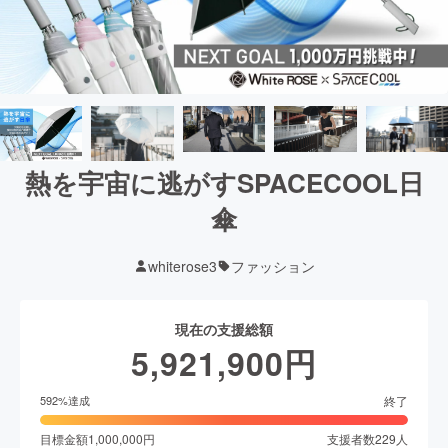
熱を宇宙に逃がすSPACECOOL日
傘
whiterose3
ファッション
現在の支援総額
5,921,900
円
終了
592
%達成
目標金額
1,000,000
円
支援者数
229
人