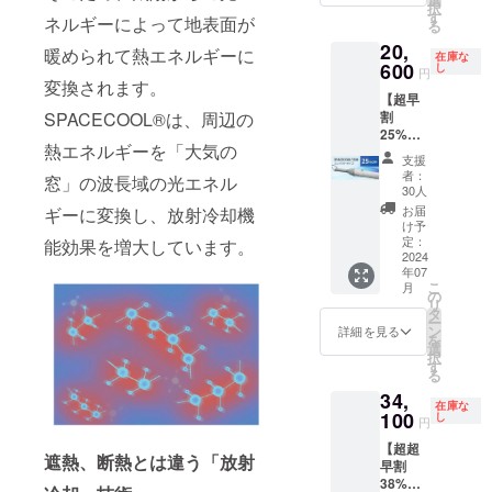
白×ピン
一破損
材の供
択
開き長
白×ブ
27,500
す
骨：
ク ※ホ
ネルギーによって地表面が
した時
給状
る
傘 重
ルー 熱
円の
φ3.5ｍ
ワイト
でも全
況、製
さ：約
20,
を宇宙
25%OF
ｍ、
暖められて熱エネルギーに
ローズ
て修理
在庫な
造工程
370ｇ／
に逃が
600
F］ 生
し
47cm(F
ご愛用
円
に対応
上の都
シル
す日傘
変換されます。
産国：
RP製)8
者の方
してお
合等に
バー、
【超早
「SPAC
日本 形
本／畳
にはお
りま
より出
約383／
割
SPACECOOL®は、周辺の
ECOOL
態：手
んだ長
なじみ
す。 修
荷時期
白×ブ
25%OF
日傘
開き長
さ 約62
の「カ
理の際
が遅れ
熱エネルギーを「大気の
ルー、
F】
（コン
傘 重
ｃｍ ハ
テール
支援
の商品
る場合
白×ピン
20,600
パクト
さ：約
ンドル
者：
ピッコ
の発送
窓」の波長域の光エネル
があり
ク、白×
円（税
タイ
370ｇ
30人
ABS樹
ロ」と
費用は
ます。
グレー
込、送
プ）」
中棒：
脂
お届
ギーに変換し、放射冷却機
同じサ
ご負担
中棒：
料込）
白×ブ
φ10ｍ
け予
バイヤ
イズと
をお願
φ10ｍ
「SPAC
ルーを1
定：
ｍアル
能効果を増大しています。
ス部：
なりま
いいた
ｍアル
ECOOL
2024
本お送
ミパイ
ポリエ
す。 ※
しま
ミパイ
年07
日傘
りしま
プ製／
ステル
こちら
す。 ※
こ
月
プ製／
（コン
す。
の
実行直
100％
の商品
ご注文
リ
実行直
パクト
［一般
タ
径：約
カ
は万が
状況、
ー
径：約
タイ
販売予
ン
84ｃｍ
詳細を見る
ラー：
一破損
使用部
を
84ｃｍ
プ）」
定価格
選
親受
白×グ
した時
材の供
択
親受
白×グ
27,500
す
骨：
レー ※
でも全
給状
る
骨：
レー 熱
円の
φ3.5ｍ
ホワイ
て修理
況、製
φ3.5ｍ
34,
を宇宙
25%OF
ｍ、
トロー
に対応
在庫な
造工程
ｍ、
に逃が
100
F］ 生
し
47cm(F
ズご愛
円
してお
上の都
47cm(F
す日傘
産国：
RP製)8
用者の
りま
合等に
RP製)8
【超超
「SPAC
日本 形
本／畳
方には
す。 修
遮熱、断熱とは違う「放射
より出
本／畳
早割
ECOOL
態：手
んだ長
おなじ
理の際
荷時期
んだ長
38%OF
日傘
開き長
さ 約62
みの