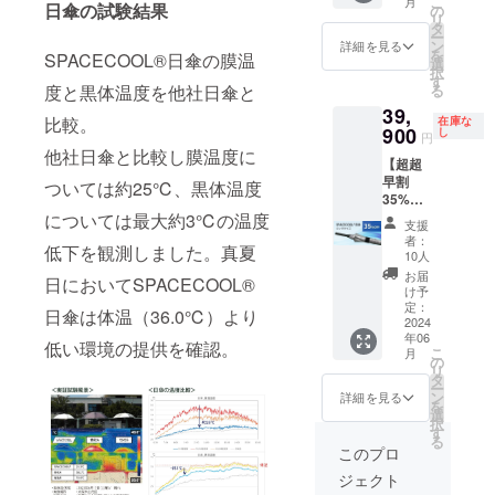
こ
月
傘
日傘の試験結果
ピッコ
入いた
の
実行直
100％
こちら
ご注文
リ
「SPAC
ロ」と
だけま
タ
径：約
カ
の商品
状況、
ー
ECOOL
同じサ
す。 お
ン
84ｃｍ
詳細を見る
ラー：
は万が
使用部
を
SPACECOOL®日傘の膜温
日傘
イズと
好きな
選
親受
白×ブ
一破損
材の供
択
（コン
なりま
色をお
す
骨：
ルー ※
した時
給状
る
度と黒体温度を他社日傘と
パクト
す。 ※
選びく
φ3.5ｍ
ホワイ
でも全
況、製
39,
タイ
こちら
ださ
ｍ、
トロー
て修理
比較。
在庫な
造工程
プ）」
900
の商品
い。
し
47cm(F
ズご愛
円
に対応
上の都
のペア
は万が
［一般
RP製)8
他社日傘と比較し膜温度に
用者の
してお
合等に
【超超
でのご
一破損
販売予
本／畳
方には
りま
より出
早割
購入。
した時
定価格
ついては約25℃、黒体温度
んだ長
おなじ
す。 修
荷時期
35%OF
「SPAC
でも全
55,000
さ 約62
みの
理の際
が遅れ
F】
については最大約3℃の温度
ECOOL
て修理
円の
ｃｍ ハ
「カ
支援
の商品
る場合
39,900
日傘
に対応
38%OF
ンドル
者：
テール
の発送
があり
低下を観測しました。真夏
円（税
（コン
してお
F］ 生
10人
ABS樹
ピッコ
費用は
ます。
込、送
パクト
りま
産国：
脂
お届
ロ」と
ご負担
日においてSPACECOOL®
料込）
タイ
す。 修
日本 形
け予
バイヤ
同じサ
をお願
「SPAC
プ）」
定：
理の際
態：手
ス部：
イズと
日傘は体温（36.0℃）より
いいた
ECOOL
2024
をペア
の商品
開き長
ポリエ
なりま
しま
年06
日傘
でご購
の発送
傘 重
低い環境の提供を確認。
ステル
す。 ※
す。 ※
こ
月
（ビッ
入いた
の
費用は
さ：約
100％
こちら
ご注文
リ
グタイ
だけま
タ
ご負担
370ｇ／
カ
の商品
状況、
ー
プ）」
す。 お
ン
をお願
シル
詳細を見る
ラー：
は万が
使用部
を
熱を宇
好きな
選
いいた
バー、
白×グ
一破損
材の供
択
宙に逃
色をお
す
しま
約383／
レー ※
した時
給状
る
がす日
選びく
す。 ※
白×ブ
このプロ
ホワイ
でも全
況、製
傘
ださ
ご注文
ルー、
トロー
て修理
造工程
ジェクト
「SPAC
い。
状況、
白×ピン
ズご愛
に対応
上の都