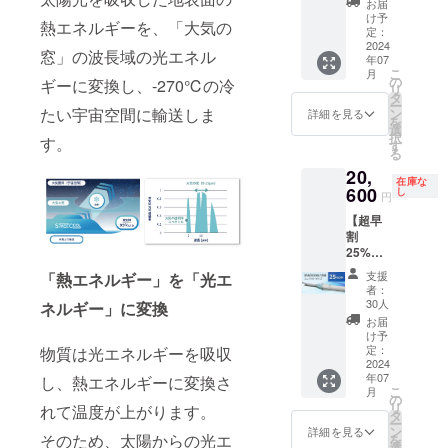
中棒：
脂
お届
ロ」と
ポリエ
料込）
白×グ
φ10ｍ
け予
バイヤ
同じサ
ステル
熱エネルギーを、「大気の
「SPAC
レーを1
定：
ｍアル
ス部：
イズと
１０
ECOOL
2024
本お送
ミパイ
ポリエ
なりま
窓」の波長域の光エネル
０％ カ
年07
日傘
りしま
プ製／
ステル
す。 ※
ラー：
こ
月
（コン
す。
の
実行直
ギーに変換し、-270℃の冷
100％
こちら
シル
リ
パクト
［一般
タ
径：約
カ
の商品
バー ※
ー
タイ
販売予
たい宇宙空間に輸送しま
ン
84ｃｍ
詳細を見る
ラー：
は万が
ホワイ
を
プ）」
定価格
選
親受
白×ブ
一破損
トロー
択
す。
シル
27,500
す
骨：
ルー ※
した時
ズご愛
る
バー 熱
円の
φ3.5ｍ
ホワイ
でも全
用者の
20,
を宇宙
35%OF
ｍ、
トロー
て修理
在庫な
方には
に逃が
600
F］ 生
し
47cm(F
ズご愛
円
に対応
おなじ
す日傘
産国：
RP製)8
用者の
してお
みの
【超早
「SPAC
日本 形
本／畳
方には
りま
「テ
割
ECOOL
態：手
んだ長
おなじ
す。 修
ラ・ボ
25%OF
日傘
開き長
さ 約62
みの
理の際
ゼン」
F】
（コン
傘 重
ｃｍ ハ
「カ
支援
「熱エネルギー」を「光エ
の商品
と同じ
20,600
パクト
さ：約
ンドル
者：
テール
の発送
サイズ
円（税
タイ
383ｇ
30人
ABS樹
ネルギー」に変換
ピッコ
費用は
となり
込、送
プ）」
中棒：
脂
お届
ロ」と
ご負担
ます。
料込）
シル
φ10ｍ
け予
バイヤ
同じサ
をお願
◇コン
「SPAC
バーを1
定：
物質は光エネルギーを吸収
ｍアル
ス部：
イズと
いいた
パクト
ECOOL
2024
本お送
ミパイ
ポリエ
なりま
しま
タイプ
年07
日傘
し、熱エネルギーに変換さ
りしま
プ製／
ステル
す。 ※
す。 ※
こ
生産
月
（コン
す。
の
実行直
100％
こちら
ご注文
リ
国：日
れて温度が上がります。
パクト
［一般
タ
径：約
カ
の商品
状況、
ー
本 形
タイ
販売予
ン
84ｃｍ
詳細を見る
ラー：
は万が
使用部
そのため、太陽からの光エ
を
態：手
プ）」
定価格
選
親受