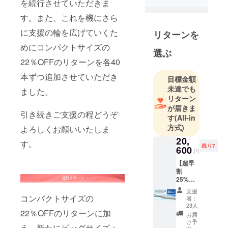
を続行させていただきま
を発明・完
す。また、これを機にさら
成させまし
た。
に支援の輪を広げていくた
リターンを
ホワイト
めにコンパクトサイズの
ローズは、
選ぶ
22％OFFのリターンを各40
使用される
たった一人
本ずつ追加させていただき
目標金額
の方の顔を
未達でも
ました。
思い浮かべ
リターン
ながらもの
が届きま
引き続きご支援の程どうぞ
す
(All-in
づくりをし
方式)
よろしくお願いいたしま
ています。
20,
どうしたら
す。
残り7
600
雨の日に、
円
期待を越え
【超早
割
る感動を味
25%OF
わっていた
F】
支援
20,600
だけるか、
コンパクトサイズの
者：
円（税
23人
信頼される
込、送
22％OFFのリターンに加
お届
実感を大切
料込）
け予
え、新たにビッグサイズ＋
「SPAC