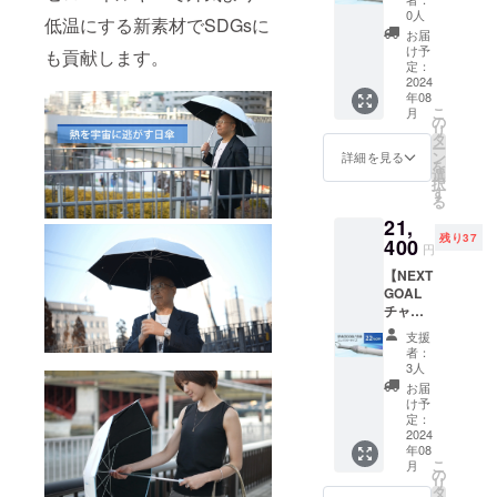
F】
向けて
りしま
0人
ABS樹
低温にする新素材でSDGsに
21,400
新たに
す。
脂
お届
円（税
追加い
［一般
け予
バイヤ
も貢献します。
込、送
たしま
定：
販売予
ス部：
料込）
2024
し
定価格
ポリエ
年08
「SPAC
た！】
27,500
ステル
こ
月
ECOOL
熱を宇
の
円の
100％
リ
日傘
宙に逃
タ
22%OF
カ
ー
（コン
がす日
ン
F］ 生
詳細を見る
ラー：
を
パクト
傘
選
産国：
白×ピン
択
タイ
「SPAC
す
日本 形
ク ※ホ
る
プ）」
ECOOL
態：手
ワイト
21,
白×ピン
日傘
開き長
ローズ
残り37
ク 【ネ
400
（コン
傘 重
ご愛用
円
クスト
パクト
さ：約
者の方
【NEXT
ゴール
タイ
370ｇ
にはお
GOAL
1000万
プ）」
中棒：
なじみ
チャレ
円目標
白×ブ
φ10ｍ
の「カ
ンジ割
達成に
ルーを1
ｍアル
テール
支援
22%OF
向けて
本お送
ミパイ
者：
ピッコ
F】
新たに
りしま
3人
プ製／
ロ」と
21,400
追加い
す。
実行直
お届
同じサ
円（税
たしま
［一般
け予
径：約
イズと
込、送
し
定：
販売予
84ｃｍ
なりま
料込）
2024
た！】
定価格
親受
す。 ※
年08
「SPAC
熱を宇
27,500
骨：
こちら
こ
月
ECOOL
宙に逃
の
円の
φ3.5ｍ
の商品
リ
日傘
がす日
タ
22%OF
ｍ、
は万が