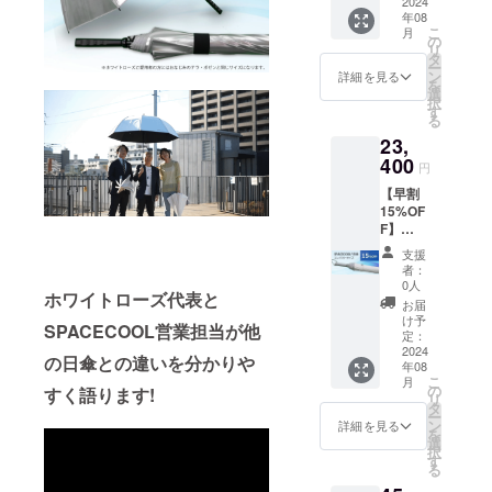
日傘
2024
りしま
プ製／
親受
ク ※ホ
一破損
材の供
年08
（コン
す。
実行直
骨：
ワイト
した時
こ
給状
月
パクト
［一般
の
径：約
φ3.5ｍ
ローズ
でも全
リ
況、製
タイ
販売予
タ
84ｃｍ
ｍ、
ご愛用
て修理
ー
造工程
プ）」
定価格
ン
親受
詳細を見る
47cm(F
者の方
に対応
を
上の都
白×ピン
27,500
選
骨：
RP製)8
にはお
してお
択
合等に
ク 熱を
円の
す
φ3.5ｍ
本／畳
なじみ
りま
る
より出
宇宙に
15%OF
ｍ、
んだ長
の「カ
す。 修
荷時期
23,
逃がす
F］ 生
47cm(F
さ 約62
テール
理の際
が遅れ
日傘
400
産国：
RP製)8
ｃｍ ハ
円
ピッコ
の商品
る場合
「SPAC
日本 形
本／畳
ンドル
ロ」と
の発送
があり
【早割
ECOOL
態：手
んだ長
ABS樹
同じサ
費用は
ます。
15%OF
日傘
開き長
さ 約62
脂
イズと
ご負担
F】
（コン
傘 重
ｃｍ ハ
バイヤ
なりま
をお願
23,400
パクト
さ：約
ンドル
ス部：
支援
す。 ※
いいた
円（税
タイ
383ｇ
ABS樹
者：
ポリエ
こちら
しま
込、送
プ）」
中棒：
0人
脂
ステル
の商品
す。 ※
ホワイトローズ代表と
料込）
白×ピン
φ10ｍ
バイヤ
お届
100％
は万が
ご注文
「SPAC
クを1本
ｍアル
け予
ス部：
カ
一破損
SPACECOOL営業担当が他
状況、
ECOOL
お送り
定：
ミパイ
ポリエ
ラー：
した時
使用部
日傘
2024
しま
プ製／
ステル
白×グ
の日傘との違いを分かりや
でも全
材の供
年08
（コン
す。
実行直
100％
レー ※
て修理
こ
給状
月
パクト
［一般
の
径：約
すく語ります!
カ
ホワイ
に対応
リ
況、製
タイ
販売予
タ
84ｃｍ
ラー：
トロー
してお
ー
造工程
プ）」
定価格
ン
親受
詳細を見る
シル
ズご愛
りま
を
上の都
白×グ
27,500
選
骨：
バー ※
用者の
す。 修
択
合等に
レー 熱
円の
す
φ3.5ｍ
ホワイ
方には
理の際
る
より出
を宇宙
15%OF
ｍ、
トロー
おなじ
の商品
荷時期
に逃が