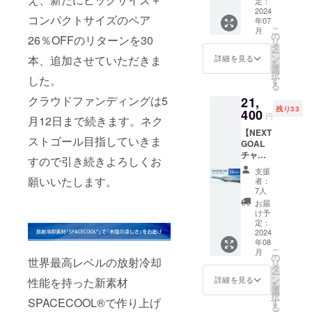
定：
に、ビニー
ECOOL
2024
ル傘の進化
コンパクトサイズのペア
年07
日傘
こ
月
を求め続け
（コン
の
26％OFFのリターンを30
リ
パクト
タ
ます。
ー
タイ
ン
本、追加させていただきま
詳細を見る
を
プ）」
選
択
白×ピン
した。
す
る
ク 熱を
クラウドファンディングは5
21,
宇宙に
残り33
逃がす
400
円
月12日まで続きます。ネク
日傘
【NEXT
「SPAC
ストゴール目指していきま
GOAL
ECOOL
チャレ
日傘
すので引き続きよろしくお
ンジ割
（コン
支援
22%OF
パクト
願いいたします。
者：
F】
タイ
7人
21,400
プ）」
お届
円（税
白×ピン
け予
込、送
クを1本
定：
料込）
2024
お送り
年08
「SPAC
しま
こ
月
ECOOL
す。
の
世界最高レベルの放射冷却
リ
日傘
［一般
タ
ー
（コン
販売予
ン
詳細を見る
性能を持った新素材
を
パクト
定価格
選
択
タイ
27,500
SPACECOOL®で作り上げ
す
る
プ）」
円の