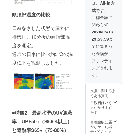
ECOOL
［一般
使用部
ク、白×
は、
All-In方
用者の
してお
合等に
日傘
販売予
材の供
グレー
方には
りま
より出
式
です。
（ビッ
定価格
給状
中棒：
おなじ
す。 修
荷時期
頭頂部温度の比較
グタイ
55,000
況、製
φ10ｍ
目標金額に
みの
理の際
が遅れ
プ）」
円の
造工程
ｍアル
「カ
の商品
る場合
関わらず、
を1本お
28%OF
上の都
ミパイ
テール
日傘をさした状態で屋外に
の発送
があり
送りし
F］ 生
合等に
プ製／
2024/05/13
ピッコ
費用は
ます。
ます。
産国：
より出
実行直
待機し、10分後の頭頂部温
ロ」と
ご負担
23:59:59
ま
［一般
日本 形
荷時期
径：約
同じサ
をお願
販売予
度を測定。
態：手
が遅れ
84ｃｍ
でに集まっ
イズと
いいた
定価格
開き長
る場合
親受
なりま
しま
た金額が
通常の日傘に比べ約3℃の温
61,400
傘 重
があり
骨：
す。 ※
す。 ※
円の
さ：約
ます。
φ3.5ｍ
ファンディ
こちら
ご注文
度低下を観測しました。
35%OF
370ｇ／
ｍ、
の商品
状況、
ングされま
F］ 生
シル
47cm(F
は万が
使用部
産国：
バー、
RP製)8
す。
一破損
材の供
日本 形
約383／
本／畳
した時
給状
態：手
白×ブ
んだ長
でも全
況、製
開き長
ルー、
さ 約62
て修理
造工程
支援に関するよ
傘 重
白×ピン
ｃｍ ハ
に対応
上の都
くある質問
さ：約
ク、白×
ンドル
してお
合等に
885g 中
グレー
手数料はいく
ABS樹
りま
より出
棒：
中棒：
らかかります
脂
す。 修
荷時期
φ16ｍ
φ10ｍ
■特徴2 最高水準のUV遮蔽
か？
バイヤ
理の際
が遅れ
ｍアル
ｍアル
ス部：
の商品
る場合
率 UPF50+（99.9%以上）
ミパイ
ミパイ
目標金額に届
ポリエ
の発送
があり
プ製 実
プ製／
かなかった場
ステル
費用は
ます。
と遮熱率S65+（75-80%）
行直径
実行直
合どうなりま
100％
ご負担