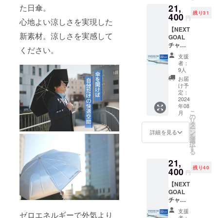
21,
た日傘。
シル
25%OF
残り31
バー
400
F］ 生
円
心地よい涼しさを実現した
【ネク
産国：
【NEXT
スト
日本 形
新素材。涼しさを実感して
GOAL
ゴール
態：手
チャレ
1000万
開き長
ください。
ンジ割
円目標
傘 重
支援
22%OF
達成に
さ：約
者：
F】
向けて
383ｇ
9人
21,400
新たに
中棒：
お届
円（税
追加い
φ10ｍ
け予
込、送
たしま
定：
ｍアル
料込）
2024
し
ミパイ
年08
「SPAC
た！】
プ製／
こ
月
ECOOL
熱を宇
の
実行直
リ
日傘
宙に逃
タ
径：約
ー
（コン
がす日
ン
84ｃｍ
詳細を見る
を
パクト
傘
選
親受
択
タイ
「SPAC
す
骨：
る
プ）」
ECOOL
φ3.5ｍ
21,
白×ブ
日傘
ｍ、
残り40
ルー
400
（コン
47cm(F
円
【ネク
パクト
RP製)8
【NEXT
スト
タイ
本／畳
GOAL
ゴール
プ）」
んだ長
チャレ
1000万
シル
さ 約62
ンジ割
円目標
バーを1
ｃｍ ハ
支援
ゼロエネルギーで外気より
22%OF
達成に
本お送
ンドル
者：