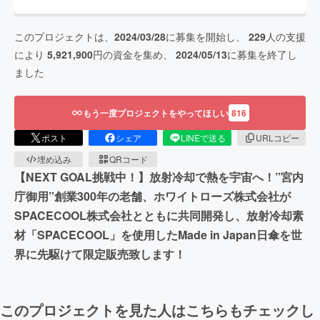
このプロジェクトは、
2024/03/28
に募集を開始し、
229
人の支援
により
5,921,900
円の資金を集め、
2024/05/13
に募集を終了し
ました
もう一度プロジェクトをやってほしい
816
ポスト
シェア
LINEで送る
URLコピー
埋め込み
QRコード
【NEXT GOAL挑戦中！】放射冷却で熱を宇宙へ！”宮内
庁御用”創業300年の老舗、ホワイトローズ株式会社が
SPACECOOL株式会社とともに共同開発し、放射冷却素
材「SPACECOOL」を使用したMade in Japan日傘を世
界に先駆けて限定販売致します！
このプロジェクトを見た人はこちらもチェックし