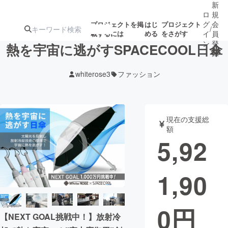
新
ロ
規
グ
会
プロジェクトを掲
はじ
プロジェクト
/
載するには
める
をさがす
イ
員
ン
登
熱を宇宙に逃がすSPACECOOL日傘
録
whiterose3
ファッション
人気のプロ
注目のリ
注目の新着プロ
募集終了が近いプ
もうすぐ公開
ジェクト
ターン
ジェクト
ロジェクト
されます
現在の支援総
額
アート・写真
音楽
5,92
テクノロジー・ガジェット
ゲーム・サ
1,90
映像・映画
書籍・雑誌
0
円
【NEXT GOAL挑戦中！】放射冷
ビジネス・起業
チャレンジ