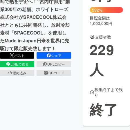
却で熱を宇宙へ！”宮内庁御用”創
業300年の老舗、ホワイトローズ
592%
まちづくり・地域活性化
株式会社がSPACECOOL株式会
目標金額は
1,000,000円
社とともに共同開発し、放射冷却
CAMPFIRE for Social Good
CAMPFIRE Creation
素材「SPACECOOL」を使用し
支援者数
CAMPFIREふるさと納税
machi-ya
コミュニティ
たMade in Japan日傘を世界に先
229
駆けて限定販売致します！
ポスト
シェア
人
LINEで送る
URLコピー
埋め込み
QRコード
募集終了まで残
り
終了