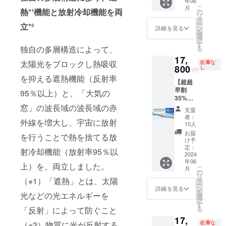
年06
日傘
りしま
プ）」
バー ※
した時
こちら
こ
月
（コン
熱*¹機能と放射冷却機能を両
す。
の
を各1本
ホワイ
でも全
の商品
リ
パクト
［一般
タ
ずつペ
トロー
て修理
は万が
ー
立*²
タイ
販売予
ン
アでご
詳細を見る
ズご愛
に対応
一破損
を
プ）」
定価格
選
購入い
用者の
してお
した時
択
白×ブ
27,500
す
ただけ
方には
りま
でも全
る
独自の多層構造によって、
ルー 熱
円の
ます。
おなじ
す。 修
て修理
17,
を宇宙
35%OF
コンパ
みの
理の際
太陽光をブロックし熱吸収
在庫な
に対応
に逃が
800
F］ 生
し
クトタ
「テ
円
の商品
してお
す日傘
産国：
イプの
を抑える遮熱機能（反射率
ラ・ボ
の発送
りま
【超超
「SPAC
日本 形
お好き
ゼン」
費用は
す。 修
早割
ECOOL
態：手
95％以上）と、「大気の
な色を
と同じ
ご負担
理の際
35%OF
日傘
開き長
お選び
サイズ
をお願
の商品
F】
窓」の波長域の波長域の赤
（コン
傘 重
くださ
となり
支援
いいた
の発送
17,800
パクト
さ：約
い。
者：
ます。
しま
費用は
外線を増大し、宇宙に放射
円（税
タイ
370ｇ
10人
［一般
※こちら
す。 ※
ご負担
込、送
プ）」
中棒：
販売予
お届
の商品
ご注文
を行うことで熱を捨てる放
をお願
料込）
白×ブ
φ10ｍ
け予
定価格
は万が
状況、
いいた
「SPAC
ルーを1
定：
ｍアル
82,500
一破損
射冷却機能（放射率95％以
使用部
しま
ECOOL
2024
本お送
ミパイ
円の
した時
材の供
す。 ※
年06
日傘
りしま
プ製／
上）を、両立しました。
26%OF
でも全
給状
こ
ご注文
月
（コン
す。
の
実行直
F］ ◇
て修理
況、製
リ
状況、
パクト
［一般
（※1）「遮熱」とは、太陽
タ
径：約
ビッグ
に対応
造工程
ー
使用部
タイ
販売予
ン
84ｃｍ
詳細を見る
タイプ
してお
上の都
を
材の供
光などの光エネルギーを
プ）」
定価格
選
親受
生産
りま
合等に
択
給状
白×ピン
27,500
す
骨：
国：日
す。 修
より出
る
況、製
「反射」によって防ぐこと
ク 熱を
円の
φ3.5ｍ
本 形
理の際
荷時期
造工程
17,
宇宙に
35%OF
ｍ、
態：手
の商品
在庫な
（※2）物質に光が反射する
が遅れ
上の都