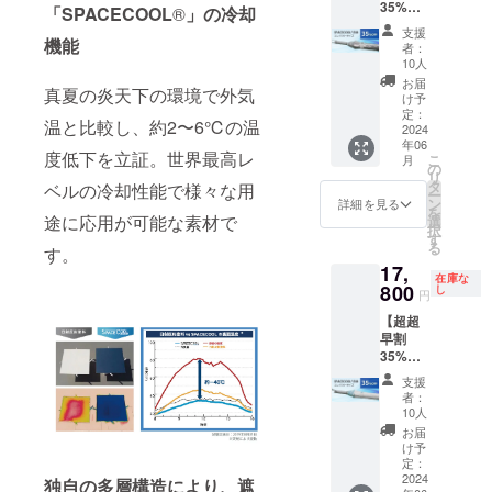
る場合
35%OF
のペア
ｍアル
「SPACECOOL
®
」の冷却
ト型）
ス部：
の商品
があり
F】
でのご
ミパイ
バイヤ
ポリエ
支援
の発送
ます。
17,800
機能
購入。
プ製 実
ス部：
者：
ステル
費用は
円（税
【ネク
行直径
10人
ポリエ
100％
ご負担
込、送
スト
140cm
ステル
お届
カ
をお願
真夏の炎天下の環境で外気
料込）
ゴール
親受骨
け予
１０
ラー：
いいた
「SPAC
1000万
定：
φ4ｍ
０％ カ
シル
しま
温と比較し、約2〜6℃の温
ECOOL
2024
円目標
ｍ、85
ラー：
バー、
す。 ※
年06
日傘
達成に
ｃｍ
シル
白×ブ
度低下を立証。世界最高レ
ご注文
こ
月
（コン
向けて
の
(FRP製)
バー ※
ルー、
状況、
リ
パクト
新たに
タ
８本骨
ベルの冷却性能で様々な用
ホワイ
白×ピン
使用部
ー
タイ
追加い
ン
畳んだ
詳細を見る
トロー
ク、白×
材の供
を
プ）」
たしま
途に応用が可能な素材で
選
長さ 約
ズご愛
グレー
給状
択
シル
し
す
112cm
用者の
※ホワイ
況、製
る
す。
バー 熱
た！】
ハンド
方には
トロー
造工程
17,
を宇宙
「SPAC
ル 木製
おなじ
ズご愛
在庫な
上の都
に逃が
800
ECOOL
し
ズンド
みの
円
用者の
合等に
す日傘
日傘
ウ（ス
「テ
方には
より出
【超超
「SPAC
（ビッ
トレー
ラ・ボ
おなじ
荷時期
早割
ECOOL
クタイ
ト型）
ゼン」
みの
が遅れ
35%OF
日傘
プ）」
バイヤ
と同じ
「カ
る場合
F】
（コン
と
ス部：
サイズ
支援
テール
があり
17,800
パクト
「SPAC
ポリエ
者：
となり
ピッコ
ます。
円（税
タイ
ECOOL
10人
ステル
ます。
ロ」と
込、送
プ）」
日傘
１０
お届
※こちら
同じサ
料込）
シル
（コン
け予
０％ カ
の商品
イズと
「SPAC
バーを1
定：
パクト
ラー：
は万が
なりま
ECOOL
2024
本お送
タイ
独自の多層構造により、遮
シル
一破損
す。 ※