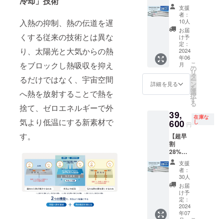
冷却」技術
の商品
が遅れ
さ 約62
F】
（コン
傘 重
ｃｍ ハ
「カ
支援
の発送
る場合
ｃｍ ハ
34,100
パクト
さ：約
ンドル
者：
テール
費用は
があり
ンドル
円（税
タイ
383ｇ
10人
入熱の抑制、熱の伝道を遅
ABS樹
ピッコ
ご負担
ます。
ABS樹
込、送
プ）」
中棒：
脂
お届
ロ」と
をお願
脂
料込）
くする従来の技術とは異な
白×グ
φ10ｍ
け予
バイヤ
同じサ
いいた
バイヤ
熱を宇
レーを1
定：
ｍアル
ス部：
イズと
しま
り、太陽光と大気からの熱
ス部：
宙に逃
2024
本お送
ミパイ
ポリエ
なりま
す。 ※
年06
ポリエ
がす日
りしま
プ製／
ステル
す。 ※
ご注文
こ
をブロックし熱吸収を抑え
月
ステル
傘
す。
の
実行直
100％
こちら
状況、
リ
100％
「SPAC
［一般
タ
径：約
カ
の商品
るだけではなく、宇宙空間
使用部
ー
カ
ECOOL
販売予
ン
84ｃｍ
詳細を見る
ラー：
は万が
材の供
を
ラー：
日傘
定価格
選
親受
へ熱を放射することで熱を
シル
一破損
給状
択
シル
（コン
27,500
す
骨：
バー ※
した時
況、製
る
バー、
パクト
円の
捨て、ゼロエネルギーで外
φ3.5ｍ
ホワイ
でも全
造工程
39,
白×ブ
タイ
25%OF
ｍ、
トロー
て修理
在庫な
上の都
気より低温にする新素材で
ルー、
プ）」
600
F］ 生
し
47cm(F
ズご愛
円
に対応
合等に
白×ピン
のペア
産国：
RP製)8
用者の
してお
より出
す。
【超早
ク、白×
でのご
日本 形
本／畳
方には
りま
荷時期
割
グレー
購入。
態：手
んだ長
おなじ
す。 修
が遅れ
28%OF
※ホワイ
「SPAC
開き長
さ 約62
みの
理の際
る場合
F】
トロー
ECOOL
傘 重
ｃｍ ハ
「カ
支援
の商品
があり
39,600
ズご愛
日傘
さ：約
ンドル
者：
テール
の発送
ます。
円（税
用者の
（コン
383ｇ
30人
ABS樹
ピッコ
費用は
込、送
方には
パクト
中棒：
脂
お届
ロ」と
ご負担
料込）
おなじ
タイ
φ10ｍ
け予
バイヤ
同じサ
をお願
熱を宇
みの
プ）」
定：
ｍアル
ス部：
イズと
いいた
宙に逃
2024
「カ
をペア
ミパイ
ポリエ
なりま
しま
年07
がす日
テール
でご購
プ製／
ステル
す。 ※
す。 ※