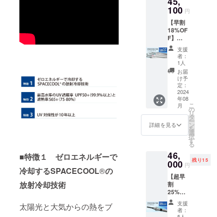
45,
F］ 生
47cm(F
ズご愛
みの
の発送
が遅れ
す日傘
100
産国：
RP製)8
用者の
円
「カ
費用は
る場合
「SPAC
日本 形
本／畳
方には
テール
ご負担
があり
【早割
ECOOL
態：手
んだ長
おなじ
ピッコ
をお願
ます。
18%OF
日傘
開き長
さ 約62
みの
ロ」と
いいた
F】
（コン
傘 重
ｃｍ ハ
「カ
同じサ
しま
45,100
パクト
さ：約
ンドル
テール
支援
イズと
す。 ※
円（税
タイ
383ｇ
ABS樹
者：
ピッコ
なりま
ご注文
込、送
プ）」
中棒：
1人
脂
ロ」と
す。 ※
状況、
料込）
白×グ
φ10ｍ
バイヤ
お届
同じサ
こちら
使用部
熱を宇
レーを1
ｍアル
け予
ス部：
イズと
の商品
材の供
宙に逃
本お送
定：
ミパイ
ポリエ
なりま
は万が
給状
がす日
2024
りしま
プ製／
ステル
す。 ※
一破損
況、製
年08
傘
す。
実行直
100％
こちら
した時
こ
造工程
月
「SPAC
［一般
の
径：約
カ
の商品
でも全
リ
上の都
ECOOL
販売予
タ
84ｃｍ
ラー：
は万が
て修理
ー
合等に
日傘
定価格
ン
親受
詳細を見る
白×ブ
一破損
に対応
を
より出
（コン
27,500
選
骨：
ルー ※
した時
してお
択
荷時期
パクト
円の
す
φ3.5ｍ
ホワイ
でも全
りま
る
が遅れ
タイ
15%OF
ｍ、
トロー
て修理
す。 修
る場合
46,
プ）」
F］ 生
■特徴１ ゼロエネルギーで
47cm(F
ズご愛
に対応
理の際
があり
残り15
のペア
000
産国：
RP製)8
用者の
円
してお
の商品
ます。
冷却するSPACECOOL
®
の
でのご
日本 形
本／畳
方には
りま
の発送
【超早
購入。
態：手
んだ長
おなじ
す。 修
費用は
放射冷却技術
割
「SPAC
開き長
さ 約62
みの
理の際
ご負担
25%OF
ECOOL
傘 重
ｃｍ ハ
「カ
の商品
をお願
F】
日傘
さ：約
ンドル
テール
支援
の発送
太陽光と大気からの熱をブ
いいた
46,000
（コン
383ｇ
ABS樹
者：
ピッコ
費用は
しま
円（税
パクト
中棒：
5人