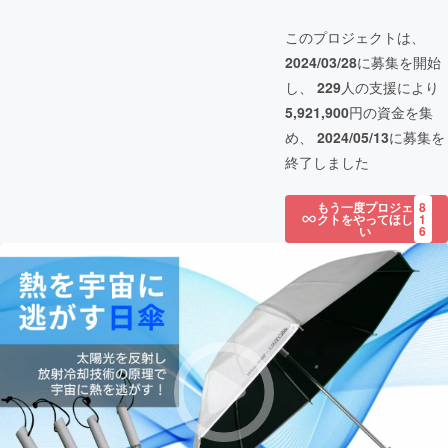
このプロジェクトは、
2024/03/28
に募集を開始
し、
229
人の支援により
5,921,900
円の資金を集
め、
2024/05/13
に募集を
終了しました
もう一度プロジェ
8
クトをやってほし
1
い
6