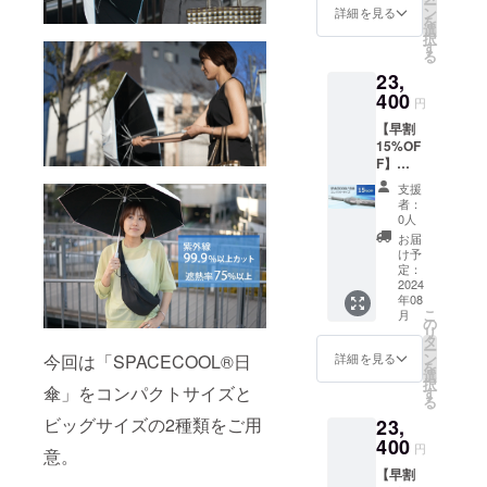
ー
（コン
傘
ン
F］ 生
詳細を見る
47cm(F
一破損
を
パクト
「SPAC
選
産国：
RP製)8
した時
択
タイ
ECOOL
す
日本 形
本／畳
でも全
る
プ）」
日傘
態：手
んだ長
て修理
23,
白×グ
（コン
開き長
さ 約62
に対応
レー
400
パクト
傘 重
ｃｍ ハ
円
してお
【ネク
タイ
さ：約
ンドル
りま
【早割
スト
プ）」
383ｇ
ABS樹
す。 修
15%OF
ゴール
白×ピン
中棒：
脂
理の際
F】
1000万
クを1本
φ10ｍ
バイヤ
の商品
23,400
円目標
お送り
ｍアル
ス部：
支援
の発送
円（税
達成に
しま
ミパイ
者：
ポリエ
費用は
込、送
向けて
す。
0人
プ製／
ステル
ご負担
料込）
新たに
［一般
実行直
お届
100％
をお願
「SPAC
追加い
販売予
け予
径：約
カ
いいた
ECOOL
たしま
定：
定価格
84ｃｍ
ラー：
しま
日傘
2024
し
27,500
親受
シル
す。 ※
年08
（コン
た！】
円の
骨：
バー ※
ご注文
こ
月
パクト
熱を宇
の
22%OF
φ3.5ｍ
ホワイ
状況、
リ
タイ
宙に逃
タ
F］ 生
ｍ、
トロー
使用部
ー
プ）」
がす日
ン
産国：
今回は「SPACECOOL®日
詳細を見る
47cm(F
ズご愛
材の供
を
シル
傘
選
日本 形
RP製)8
用者の
給状
択
バー 熱
傘」をコンパクトサイズと
「SPAC
す
態：手
本／畳
方には
況、製
る
を宇宙
ECOOL
開き長
んだ長
おなじ
造工程
ビッグサイズの2種類をご用
23,
に逃が
日傘
傘 重
さ 約62
みの
上の都
す日傘
400
（コン
さ：約
ｃｍ ハ
円
「カ
合等に
意。
「SPAC
パクト
383ｇ
ンドル
テール
より出
【早割
ECOOL
タイ
中棒：
ABS樹
ピッコ
荷時期