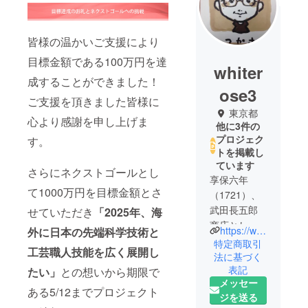
皆様の温かいご支援により
目標金額である100万円を達
whiter
成することができました！
ose3
ご支援を頂きました皆様に
東京都
心より感謝を申し上げま
他に3件の
プロジェク
す。
トを掲載し
ています
さらにネクストゴールとし
享保六年
て1000万円を目標金額とさ
（1721）、
武田長五郎
せていただき
「2025年、海
商店として
https://whiterose.jp/
外に日本の先端科学技術と
創業。昭和
特定商取引
工芸職人技能を広く展開し
27年〜33年
法に基づく
表記
に世界に先
たい」
との想いから期限で
メッセー
駆けて「ビ
ある5/12までプロジェクト
ジを送る
ニール傘」