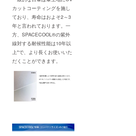
いいた
の商品
る場合
しま
の発送
があり
カットコーティングを施し
す。 ※
費用は
ます。
ご注文
ており、寿命はおよそ2～3
ご負担
状況、
をお願
年と言われております。一
使用部
いいた
材の供
しま
方、SPACECOOL®の紫外
給状
す。 ※
況、製
ご注文
線対する耐候性能は10年以
造工程
状況、
上の都
使用部
上*で、より長くお使いいた
合等に
材の供
より出
給状
だくことができます。
荷時期
況、製
が遅れ
造工程
る場合
上の都
があり
合等に
ます。
より出
荷時期
が遅れ
る場合
があり
ます。