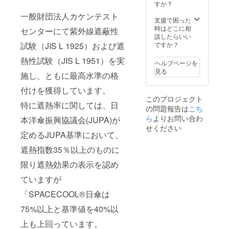
140cm
径：約
すか？
カ
をお願
親受骨
84ｃｍ
ラー：
いいた
一般財団法人カケンテスト
φ4ｍ
親受
支援で困った
シル
しま
ｍ、85
骨：
時はどこに相
バー、
す。 ※
センターにて紫外線遮蔽性
ｃｍ
φ3.5ｍ
談したらいい
白×ブ
ご注文
(FRP製)
ｍ、
ですか？
試験（JIS L 1925）および遮
ルー、
状況、
８本骨
47cm(F
白×ピン
使用部
畳んだ
熱性試験（JIS L 1951）を実
RP製)8
ク、白×
材の供
ヘルプページを
長さ 約
本／畳
グレー
給状
見る
施し、ともに最高水準の格
112cm
んだ長
※ホワイ
況、製
ハンド
さ 約62
トロー
造工程
付けを獲得しています。
ル 木製
ｃｍ ハ
ズご愛
上の都
このプロジェクト
ズンド
ンドル
用者の
合等に
特に遮熱率に関しては、日
の問題報告は
こち
ウ（ス
ABS樹
方には
より出
トレー
ら
よりお問い合わ
脂
おなじ
本洋傘振興協議会(JUPA)が
荷時期
ト型）
バイヤ
みの
せください
が遅れ
バイヤ
定めるJUPA基準において、
ス部：
「カ
る場合
ス部：
ポリエ
テール
があり
遮熱指数35％以上のものに
ポリエ
ステル
ピッコ
ます。
ステル
100％
ロ」と
限り遮熱効果の表示を認め
１０
カ
同じサ
０％ カ
ラー：
イズと
ていますが
ラー：
シル
なりま
シル
バー、
す。 ※
「SPACECOOL®日傘は
バー ※
白×ブ
こちら
ホワイ
ルー、
75%以上と基準値を40%以
の商品
トロー
白×ピン
は万が
上も上回っています。
ズご愛
ク、白×
一破損