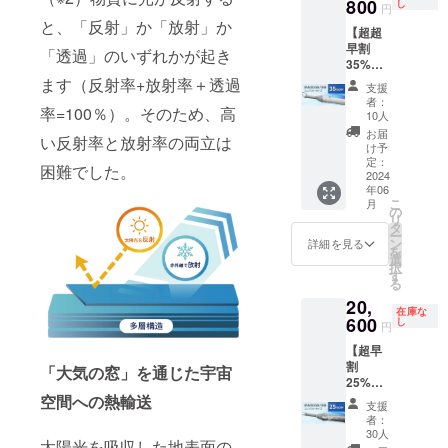
逃がす
800
F］ 生
し
47cm(F
開き長
円
の発送
る場合
合等に
日傘
産国：
RP製)8
傘 重
と、「反射」か「放射」か
費用は
があり
より出
【超超
「SPAC
日本 形
本／畳
さ：約
ご負担
ます。
荷時期
早割
ECOOL
態：手
「透過」のいずれかが起き
んだ長
885g 中
をお願
が遅れ
35%OF
日傘
開き長
さ 約62
棒：
いいた
る場合
F】
（コン
ます（反射率+放射率＋透過
傘 重
ｃｍ ハ
φ16ｍ
支援
しま
があり
17,800
パクト
さ：約
ンドル
者：
ｍアル
す。 ※
ます。
率=100％）。そのため、高
円（税
タイ
383ｇ
10人
ABS樹
ミパイ
ご注文
込、送
プ）」
中棒：
脂
お届
プ製 実
状況、
い反射率と放射率の両立は
料込）
白×ピン
φ10ｍ
け予
バイヤ
行直径
使用部
「SPAC
クを1本
定：
ｍアル
ス部：
140cm
困難でした。
材の供
ECOOL
2024
お送り
ミパイ
ポリエ
親受骨
給状
年06
日傘
しま
プ製／
ステル
φ4ｍ
況、製
こ
月
（コン
す。
の
実行直
100％
ｍ、85
造工程
リ
パクト
［一般
タ
径：約
カ
ｃｍ
上の都
ー
タイ
販売予
ン
84ｃｍ
詳細を見る
ラー：
(FRP製)
合等に
を
プ）」
定価格
選
親受
シル
８本骨
より出
択
白×グ
27,500
す
骨：
バー ※
畳んだ
荷時期
る
レー 熱
円の
φ3.5ｍ
ホワイ
長さ 約
が遅れ
20,
を宇宙
35%OF
ｍ、
トロー
112cm
在庫な
る場合
に逃が
600
F］ 生
し
47cm(F
ズご愛
円
ハンド
があり
す日傘
産国：
RP製)8
用者の
ル 木製
ます。
【超早
「SPAC
日本 形
本／畳
方には
ズンド
割
ECOOL
態：手
「大気の窓」を通じた宇宙
んだ長
おなじ
ウ（ス
25%OF
日傘
開き長
さ 約62
みの
トレー
F】
空間への熱輸送
（コン
傘 重
ｃｍ ハ
「カ
支援
ト型）
20,600
パクト
さ：約
ンドル
者：
テール
バイヤ
円（税
タイ
383ｇ
30人
ABS樹
ピッコ
ス部：
太陽光を吸収した地表面の
込、送
プ）」