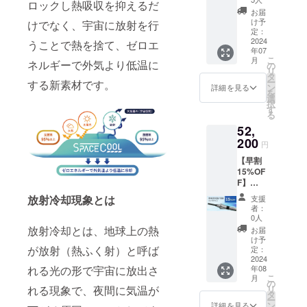
脂
ロ」と
ロックし熱吸収を抑えるだ
ご負担
す。 ※
込、送
タイ
φ10ｍ
バイヤ
お届
同じサ
をお願
ご注文
料込）
プ）」
ｍアル
け予
けでなく、宇宙に放射を行
ス部：
イズと
いいた
状況、
「SPAC
をペア
定：
ミパイ
ポリエ
なりま
しま
使用部
ECOOL
2024
でご購
うことで熱を捨て、ゼロエ
プ製／
ステル
す。 ※
す。 ※
材の供
年07
日傘
入いた
実行直
100％
こちら
ご注文
こ
給状
月
ネルギーで外気より低温に
（ビッ
だけま
の
径：約
カ
の商品
状況、
リ
況、製
グタイ
す。 お
タ
84ｃｍ
ラー：
は万が
使用部
ー
造工程
する新素材です。
プ）」
好きな
ン
親受
詳細を見る
白×ピン
一破損
材の供
を
上の都
熱を宇
色をお
選
骨：
ク ※ホ
した時
給状
択
合等に
宙に逃
選びく
す
φ3.5ｍ
ワイト
でも全
況、製
る
より出
がす日
ださ
ｍ、
ローズ
て修理
造工程
荷時期
52,
傘
い。
47cm(F
ご愛用
に対応
上の都
が遅れ
「SPAC
200
［一般
RP製)8
者の方
円
してお
合等に
る場合
ECOOL
販売予
本／畳
にはお
りま
より出
があり
【早割
日傘
定価格
んだ長
なじみ
す。 修
荷時期
ます。
15%OF
（ビッ
55,000
さ 約62
の「カ
理の際
が遅れ
F】
グタイ
円の
ｃｍ ハ
テール
の商品
る場合
52,200
プ）」
18%OF
ンドル
放射冷却現象とは
ピッコ
支援
の発送
があり
円（税
を1本お
F］ 生
ABS樹
者：
ロ」と
費用は
ます。
込、送
送りし
産国：
0人
脂
同じサ
ご負担
料込）
ます。
日本 形
放射冷却とは、地球上の熱
バイヤ
お届
イズと
をお願
「SPAC
［一般
態：手
け予
ス部：
なりま
いいた
ECOOL
が放射（熱ふく射）と呼ば
販売予
定：
開き長
ポリエ
す。 ※
しま
日傘
2024
定価格
傘 重
ステル
こちら
す。 ※
年08
れる光の形で宇宙に放出さ
（ビッ
61,400
さ：約
100％
の商品
ご注文
こ
月
グタイ
円の
の
370ｇ／
カ
は万が
状況、
リ
れる現象で、夜間に気温が
プ）」
25%OF
タ
シル
ラー：
一破損
使用部
ー
熱を宇
F］ 生
ン
バー、
詳細を見る
白×グ