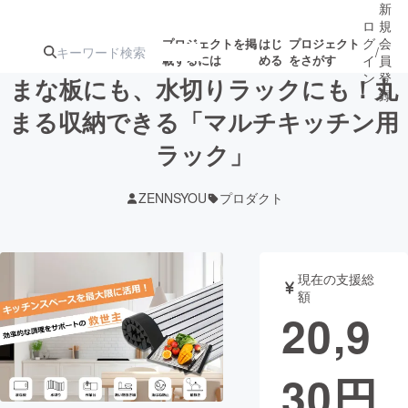
新
ロ
規
グ
会
プロジェクトを掲
はじ
プロジェクト
/
載するには
める
をさがす
イ
員
ン
登
まな板にも、水切りラックにも！丸
録
まる収納できる「マルチキッチン用
ラック」
人気のプロ
注目のリ
注目の新着プロ
募集終了が近いプ
もうすぐ公開
ジェクト
ターン
ジェクト
ロジェクト
されます
ZENNSYOU
プロダクト
アート・写真
音楽
現在の支援総
テクノロジー・ガジェット
ゲーム・サ
額
20,9
映像・映画
書籍・雑誌
30
円
ビジネス・起業
チャレンジ