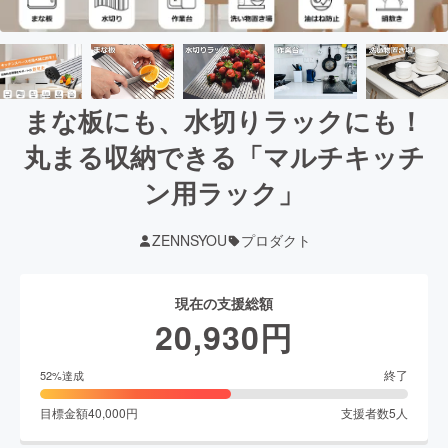
まな板にも、水切りラックにも！
丸まる収納できる「マルチキッチ
ン用ラック」
ZENNSYOU
プロダクト
現在の支援総額
20,930
円
終了
52
%達成
目標金額
40,000
円
支援者数
5
人