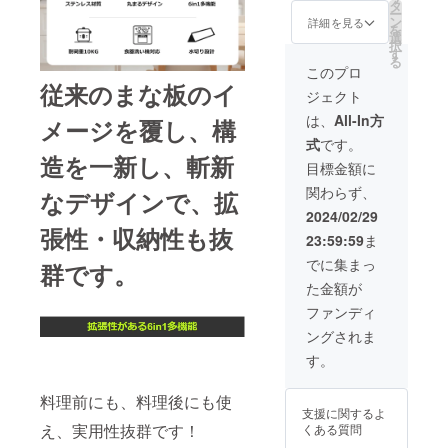
の供給
タ
ため機敏に
ー
状況、
ン
詳細を見る
を
製造工
対応するこ
選
択
程上の
す
とにより、
る
都合等
このプロ
進化を続け
により
従来のまな板のイ
ジェクト
出荷時
ていきま
期が遅
は、
All-In方
メージを覆し、構
す。
れる場
式
です。
合があ
造を一新し、斬新
りま
我々は現場
目標金額に
す。ご
主義のもと
関わらず、
なデザインで、拡
了承く
ださ
に、社員が
2024/02/29
い。 *発
張性・収納性も抜
健康で元気
23:59:59
ま
送後長
な経営を目
期不
でに集まっ
群です。
在、ま
指し、「未
た金額が
たは住
来を創る 世
所不明
ファンディ
界に生き
で弊社
ングされま
まで返
る」という
送され
す。
ビジョンを
た場合
は、再
実現に、そ
料理前にも、料理後にも使
発送の
の強い想い
支援に関するよ
送料は
え、実用性抜群です！
くある質問
を持ってこ
サポー