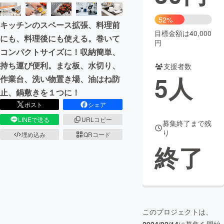
まちづくり・地域活性化
52%
キッチンのスペース拡張、料理前
目標金額は40,000
にも、料理後にも使える。巻いて
円
CAMPFIRE for Social Good
CAMPFIRE Creation
コンパクトサイズに！収納簡単、
CAMPFIREふるさと納税
machi-ya
コミュニティ
持ち運び便利。まな板、水切り、
支援者数
5
人
作業台、洗い物置き場、油はね防
止、鍋敷きを１つに！
ポスト
シェア
LINEで送る
URLコピー
募集終了まで残
り
埋め込み
QRコード
終了
このプロジェクトは、