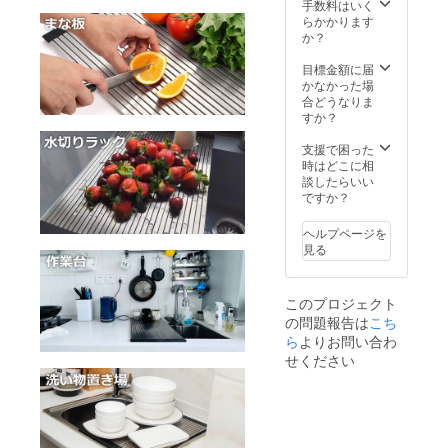
ター様
れからも
手数料はいく
にご負
らかかります
日々あらゆ
担に頂
か？
る事業に邁
く形に
なりま
目標金額に届
進していく
す。ご
かなかった場
所存です。
了承く
合どうなりま
ださ
すか？
い。
今後とも
支援で困った
益々のご支
時はどこに相
援とご愛好
談したらいい
ですか？
を賜ります
ようお願い
ヘルプページを
申し上げま
見る
す。
このプロジェクト
の問題報告は
こち
ら
よりお問い合わ
せください