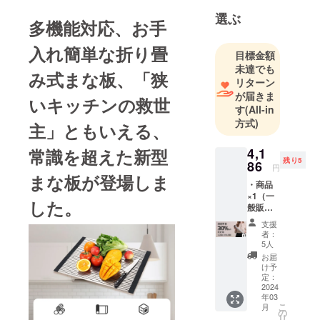
人々の幸福
選ぶ
多機能対応、お手
に貢献して
まいりま
入れ簡単な折り畳
目標金額
す。
未達でも
み式まな板、「狭
リターン
この理念の
が届きま
いキッチンの救世
す
(All-in
基、当社は
方式)
これからも
主」ともいえる、
常に創意と
常識を超えた新型
4,1
工夫を凝ら
残り5
86
円
しながら、
まな板が登場しま
・商品
お客様の高
×1（一
した。
度で多様化
般販売
予定価
したニーズ
支援
格：税
者：
を的確に把
込5,980
5人
握し、お客
円） ・
お届
配送料
様にとって
け予
込み *ご
定：
真の価値あ
注文状
2024
年03
るサービス
況、使
こ
月
用部材
の
を提供する
リ