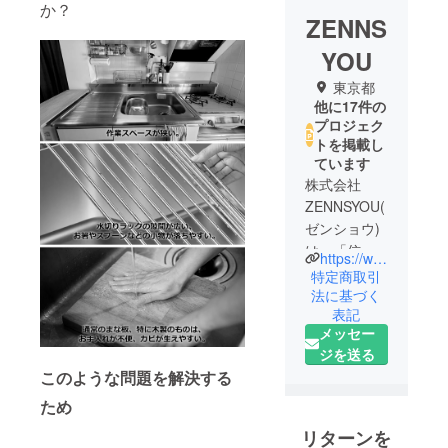
か？
ZENNS
YOU
東京都
他に17件の
プロジェク
トを掲載し
ています
株式会社
ZENNSYOU(
ゼンショウ)
は、「信
https://www.zennsyou.com
頼」をあら
特定商取引
ゆる活動の
法に基づく
表記
原点にお
メッセー
き、世界と
ジを送る
世代を繋ぐ
このような問題を解決する
会社とし
て、価値を
ため
創造し、豊
リターンを
かな未来と