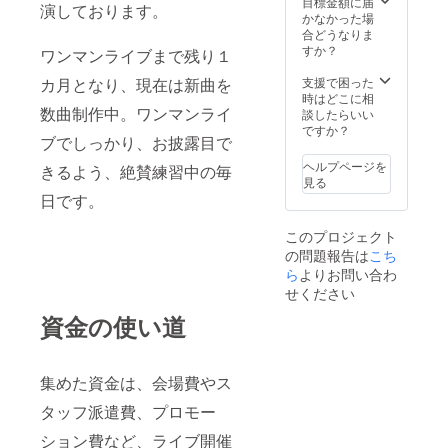
目標金額に届
演しております。
から支
リで歌
かなかった場
援のお
います
合どうなりま
礼メッ
※曲は最
すか？
ワンマンライブまで残り１
セージ
大４
動画 ・
曲。同
支援で困った
カ月となり、現在は新曲を
収録時
じ曲は
時はどこに相
間：60
２回ま
数曲制作中。ワンマンライ
談したらいい
秒程度
で ・推
ですか？
・提供
ブでしっかり、お披露目で
しメン
方法：
バーが
ヘルプページを
gigafile
きるよう、絶賛練習中の毎
ソロで
見る
（ダウ
あなた
日です。
ンロー
の為だ
ドのリ
けに歌
ンクを
このプロジェクト
います
送信）
の問題報告は
こち
（逆ワ
・その
ンマン
ら
よりお問い合わ
他：必
中） ※
せください
ず備考
歌う曲
欄にメ
資金の使い道
は、メ
ンバー
ンバー
があな
が選ん
たをど
だ曲を
のよう
集めた資金は、会場費やス
歌いま
に呼ぶ
す ・楽
か、お
タッフ派遣費、プロモー
屋見学
名前を
（逆ワ
ション費など、ライブ開催
ご記入
ンマン