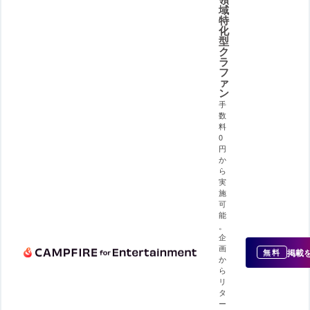
域
特
化
型
ク
ラ
フ
ァ
ン
手
数
料
0
円
か
ら
実
施
可
能
。
企
画
掲載
無料
か
ら
リ
タ
ー