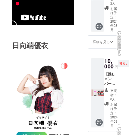
券】 ・
ク代
使用し
2人
2024年
（600
てお送
お届
3月24日
円）は
りいた
け予
（日）
別途当
定：
しま
都内某
2024
日会場
す。
年03
所のダ
で必要
（ギガ
こ
月
ンスス
チェキ
の
ファイ
リ
タジオ
券1枚で
タ
ル便
ー
にてギ
メン
ン
https://
詳細を見る
日向端優衣
を
ミラ
バーと
選
gigafile.
択
ブ！オ
２
す
nu/） ・
る
リジナ
ショッ
内容：
10,
ル曲の
トチェ
推しメ
残り2
振り付
000
キまた
ンバー
円
けを覚
は１
から支
【推し
える
ショッ
援のお
メン
レッス
トチェ
礼メッ
バーま
ンに参
キの撮
セージ
たは全
加でき
影が可
動画 ・
支援
員のサ
る券 ※
能 ※撮
収録時
者：
イン入
ダンス
影後は
8人
間：60
りペン
講師は
45秒の
秒程度
お届
ライ
ギミラ
おしゃ
け予
・提供
ト】 ・
ブ！メ
定：
べりを
方法：
推しメ
2024
ンバー
する時
gigafile
年03
ンバー
※当日は
間がご
（ダウ
こ
月
のサイ
動きや
の
ざいま
ンロー
リ
ン入り
すい格
タ
す。
ドのリ