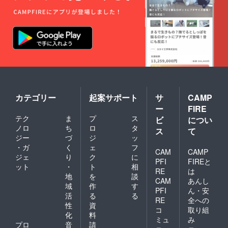
カテゴリー
起案サポート
サ
CAMP
ー
FIRE
テク
ま
プ
ス
ビ
につい
ノロ
ち
ロ
タ
ス
て
ジー
づ
ジ
ッ
・ガ
く
ェ
フ
CAM
CAMP
ジェ
り
ク
に
PFI
FIREと
ット
・
ト
相
RE
は
地
を
談
CAM
あんし
域
作
す
PFI
ん・安
活
る
る
RE
全への
性
資
コ
取り組
化
料
ミュ
み
プロ
音
請