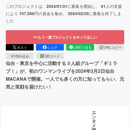
このプロジェクトは、
2024/01/31
に募集を開始し、
61
人の支援
により
747,500
円の資金を集め、
2024/02/25
に募集を終了しま
した
もう一度プロジェクトをやってほしい
ポスト
シェア
LINEで送る
URLコピー
埋め込み
QRコード
仙台・東京を中心に活動する３人組グループ「ギミラ
ブ！」が、初のワンマンライブを2024年3月2日仙台
MACANAで開催。一人でも多くの方に知ってもらい、元
気と笑顔を届けたい！
エ
ン
タ
メ
領