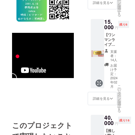
ー
ペンラ
好（内
ン
【ワン
詳細を見る
ンクを
を
イト。
履きの
選
マンラ
送信）
択
※備考欄
靴含
す
イブチ
・その
る
に〈推
む）を
ケット
他：必
15,
しメン
ご持参
+チェキ
ず備考
残り6
バーま
000
くださ
券1枚
欄にメ
円
たは全
い。 ※
（ワン
ンバー
【ワン
員〉の
見学の
マン限
があな
マンラ
いずれ
みを希
定デザ
たをど
イブプ
かをお
望され
イ
のよう
レミア
選びく
る方
ン）】
に呼ぶ
支援
ムチ
ださ
は、そ
・2024
者：
か、お
ケット1
い。 ※
の旨、
14人
年3月2
名前を
枚+チェ
お渡し
備考欄
日開催
お届
ご記入
キ券3枚
は当日
にご記
け予
のワン
くださ
（ワン
会場に
定：
入くだ
マンラ
い。 ※
マン限
2024
てお渡
さい。
イブチ
読めな
年02
定デザ
しいた
※レッス
ケット
い漢
こ
月
イン）
します
の
ン最後
+チェキ
字、英
リ
】 ・
（当日
タ
にギミ
券1枚
数字が
ー
2024年
会場に
ン
ラブ！
詳細を見る
（ワン
ないよ
を
3月2日
来れな
選
メン
マン限
う、お
択
開催の
い方
す
バーと
定デザ
名前に
る
ワンマ
は、備
あなた
イン）
フリガ
40,
ンライ
考欄に
の４
※ドリン
ナの記
残り16
ブプレ
000
その旨
ショッ
このプロジェクト
ク代
円
載もお
ミアム
ご記載
ト写真
（600
願いい
【推し
チケッ
くださ
をあな
円）は
たしま