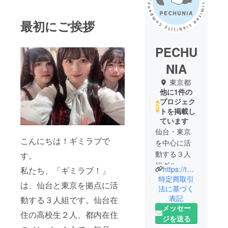
最初にご挨拶
PECHU
NIA
東京都
他に1件の
プロジェク
トを掲載し
ています
仙台・東京
こんにちは！ギミラブで
を中心に活
動する３人
す。
組グループ
https://twitter.com/givemelove_t
私たち、「ギミラブ！」
「ギミラ
特定商取引
は、仙台と東京を拠点に活
ブ！」を運
法に基づく
表記
営。毎月１
動する３人組です。仙台在
メッセー
～２回、仙
住の高校生２人、都内在住
ジを送る
台、東京で