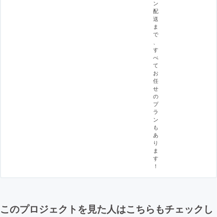
ン
配
送
ま
で
、
す
べ
て
お
任
せ
の
プ
ラ
ン
も
あ
り
ま
す
！
このプロジェクトを見た人はこちらもチェックし