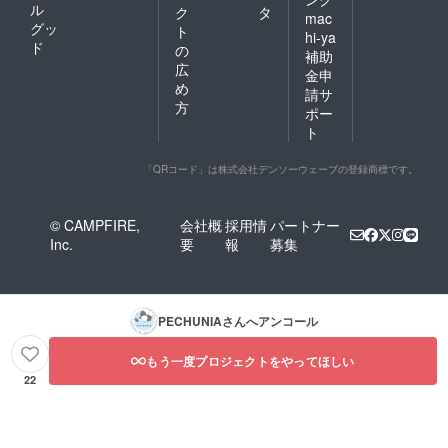
ル
ク
タ
mac
グッ
ト
hi-ya
ド
の
補助
広
金申
め
請サ
方
ポー
ト
「QRコード」は株式会社デンソーウェーブの登録商標です。
© CAMPFIRE,
会社概
採用情
パートナー
Inc.
要
報
募集
PECHUNIA
さんへアンコール
もう一度プロジェクトをやってほしい
22