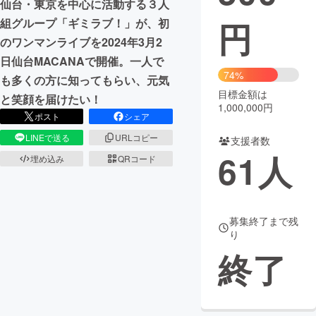
仙台・東京を中心に活動する３人
円
組グループ「ギミラブ！」が、初
まちづくり・地域活性化
のワンマンライブを2024年3月2
日仙台MACANAで開催。一人で
CAMPFIRE for Social Good
CAMPFIRE Creation
74%
も多くの方に知ってもらい、元気
CAMPFIREふるさと納税
machi-ya
コミュニティ
目標金額は
と笑顔を届けたい！
1,000,000円
ポスト
シェア
LINEで送る
URLコピー
支援者数
61
人
埋め込み
QRコード
募集終了まで残
り
終了