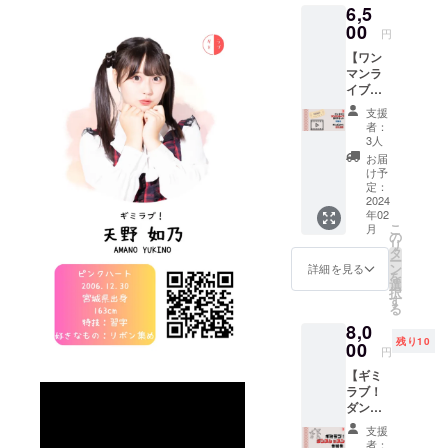
6,5
お礼
トチェ
メッ
00
キまた
円
セージ
は１
【ワン
動画で
ショッ
マンラ
す。 ※
トチェ
イブチ
備考欄
キの撮
ケット
に〈宛
影が可
支援
+チェキ
名・推
能 ※撮
者：
券1枚
しメン
影後は
3人
（ワン
バー〉
45秒の
お届
マン限
の記載
おしゃ
け予
定デザ
をお願
定：
べりを
イ
2024
い致し
する時
年02
ン）】
ます。
間がご
こ
月
・2024
※ご登録
の
ざいま
リ
年3月2
いただ
タ
す。
ー
日開催
いた
ン
詳細を見る
を
のワン
メール
選
択
マンラ
アドレ
す
る
イブチ
スに、
8,0
ケット
動画を
残り10
+チェキ
00
ダウン
円
券1枚
ロード
【ギミ
（ワン
できる
ラブ！
マン限
URLを
ダンス
定デザ
ギガ
レッス
イン）
ファイ
支援
ン参加
※ドリン
ル便を
者：