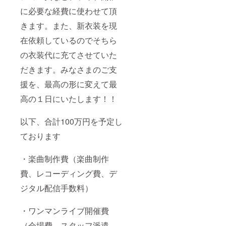
くださ
終了
に必要な経費に使わせて頂
い。 ※
後） ＞
読めな
公開リ
きます。また、新衣装を現
い漢
ハーサ
字、英
在依頼しているのでそちら
ル終了
数字が
後、楽
ないよ
の衣装代に充てさせていた
屋を見
う、お
学する
だきます。みなさまのご支
名前に
ことが
フリガ
可能で
援を、最高の形に変えて最
ナの記
す ・楽
載もお
屋での
高の１日にいたします！！
願いい
記念囲
たしま
みチェ
す。
以下、合計100万円を予定し
キ1枚
例）希
（逆ワ
望名：
ております
ンマン
魏美羅
終了
武（ギ
後） ＞
・楽曲制作費（楽曲制作
ミラ
楽屋で
ブ）
メン
費、レコーディング費、デ
======
バー全
こちら
員とお
ジタル配信手数料）
のリ
客様
ターン
（また
は 【ワ
はメン
・ワンマンライブ開催費
ンマン
バーの
ライブ
（会場費、スタッフ派遣
み）の