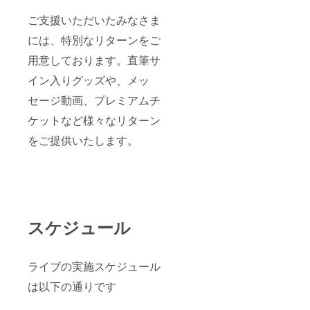
18時開
ご支援いただいたみなさま
場のワ
ンマン
には、特別なリターンをご
ライブ
のチ
用意しております。直筆サ
ケット1
枚 ※ご
イン入りグッズや、メッ
入場は
セージ動画、プレミアムチ
一番目
にご入
ケットなど様々なリターン
場いた
だけま
をご提供いたします。
す
スケジュール
ライブの実施スケジュール
は以下の通りです