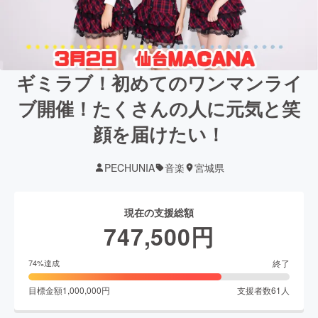
ギミラブ！初めてのワンマンライ
ブ開催！たくさんの人に元気と笑
顔を届けたい！
PECHUNIA
音楽
宮城県
現在の支援総額
747,500
円
終了
74
%達成
目標金額
1,000,000
円
支援者数
61
人