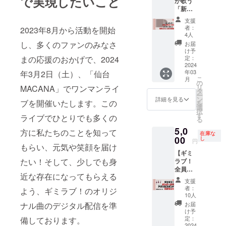
で実現したいこと
が歌う
ト+チェ
い。郵
たのス
別途当
す。
「新
キ券３
送で対
マホ
日会場
例）希
曲」フ
枚（ワ
応いた
（カメ
で必要
支援
望名：
ルコー
ンマン
しま
ラ）で
者：
チェキ
2023年8月から活動を開始
魏美羅
ラス楽
限定デ
す）
4人
撮影い
券1枚で
武（ギ
曲
ザイ
し、多くのファンのみなさ
たしま
お届
メン
ミラ
（CD-
ン） ※
け予
す。
バーと
ブ）
R）】
ドリン
定：
まの応援のおかげで、2024
レッス
２
・あな
2024
ク代
ンは約2
ショッ
年03
年3月2日（土）、「仙台
たへの
（600
時間程
トチェ
こ
月
メッ
円）は
の
度にな
キまた
リ
MACANA」でワンマンライ
セージ
別途当
タ
りま
は１
ー
トラッ
日会場
ン
詳細を見る
す。
ショッ
ブを開催いたします。この
を
ク（音
で必要
選
トチェ
択
声）入
●プレミ
す
ライブでひとりでも多くの
キの撮
る
り ・
アムチ
影が可
5,0
CD-Rに
ケット
方に私たちのことを知って
能 ※撮
在庫な
録音し
00
特典 ・
し
円
影後は
た簡易
もらい、元気や笑顔を届け
優先入
45秒の
【ギミ
包装版
場
おしゃ
たい！そして、少しでも身
ラブ！
をお渡
（OPE
べりを
全員の
しいた
N前入
する時
近な存在になってもらえる
アクス
しま
場） ＞
支援
間がご
タ３点
す。
一般の
者：
よう、ギミラブ！のオリジ
ざいま
セッ
※CDプ
チケッ
10人
す。
ト】 ※
レイ
トご購
お届
ナル曲のデジタル配信を準
【推し
お渡し
ヤーを
入の方
け予
メン
は当日
お持ち
定：
備しております。
より先
バーか
会場に
2024