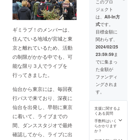
キ ＞楽
このプロ
※ご登録
年3月2
屋でメ
いただ
ジェクト
日 あ
ンバー
いた
なたの
全員と
は、
All-In方
メール
為だけ
お客様
アドレ
式
です。
にライ
（また
スに、
ギミラブ！のメンバーは、
ブを開
はメン
目標金額に
動画を
催！ ●
バーの
ダウン
住んでいる地域が宮城と東
関わらず、
エクス
み）の
ロード
トリー
チェキ
2024/02/25
京と離れているため、活動
できる
ムプレ
撮影+サ
URLを
23:59:59
ま
ミアム
イン付
の制限がかかる中でも、可
ギガ
チケッ
き
でに集まっ
ファイ
ト特典
能な限り３人でライブを
ル便を
た金額が
・あな
使用し
行ってきました。
たの為
ファンディ
てお送
だけに
りいた
ングされま
ライブ
しま
仙台から東京には、毎回夜
を開催
す。
す。
（逆ワ
行バスで来ており、深夜に
（ギガ
ンマ
ファイ
ン） ＞
仙台を出発し、早朝に東京
ル便
支援に関するよ
ギミラ
https://
くある質問
ブ！オ
に着いて、ライブまでの
gigafile.
リジナ
手数料はいく
nu/） ・
間、ダンススタジオで最終
ル曲を
らかかります
内容：
あなた
か？
推しメ
確認してから、ライブに出
が考え
ンバー
たセト