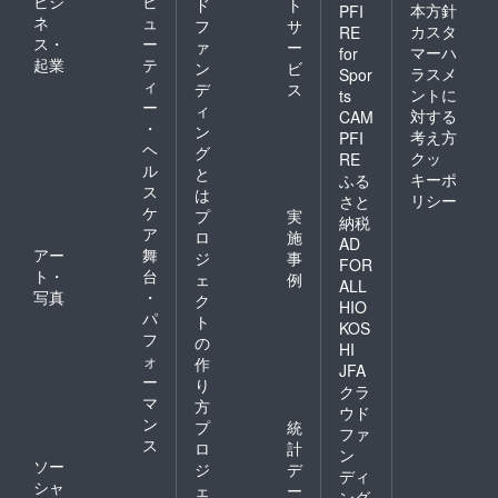
ビジ
ビ
ド
ト
本方針
PFI
ネ
ュ
フ
サ
カスタ
RE
ス・
ー
ァ
ー
マーハ
for
起業
テ
ン
ビ
ラスメ
Spor
ィ
デ
ス
ントに
ts
ー
ィ
対する
CAM
・
ン
考え方
PFI
ヘ
グ
クッ
RE
ル
と
キーポ
ふる
ス
は
リシー
さと
ケ
プ
実
納税
ア
ロ
施
AD
アー
舞
ジ
事
FOR
ト・
台
ェ
例
ALL
写真
・
ク
HIO
パ
ト
KOS
フ
の
HI
ォ
作
JFA
ー
り
クラ
マ
方
ウド
ン
プ
統
ファ
ス
ロ
計
ン
ソー
ジ
デ
ディ
シャ
ェ
ー
ング