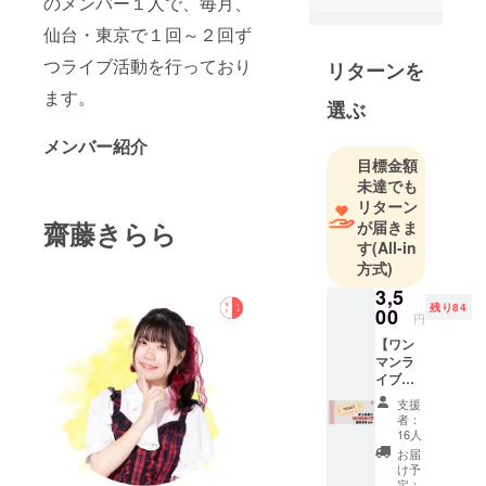
のメンバー１人で、毎月、
ライブに出
演！2024年
仙台・東京で１回～２回ず
11月30日に
つライブ活動を行っており
リターンを
グループ初
ます。
の東京ワン
選ぶ
マンライブ
メンバー紹介
を開催！
目標金額
未達でも
リターン
齋藤きらら
が届きま
す
(All-in
方式)
3,5
残り84
00
円
【ワン
マンラ
イブチ
ケット
支援
+チェキ
者：
券1枚
16人
（ワン
お届
マン限
け予
定デザ
定：