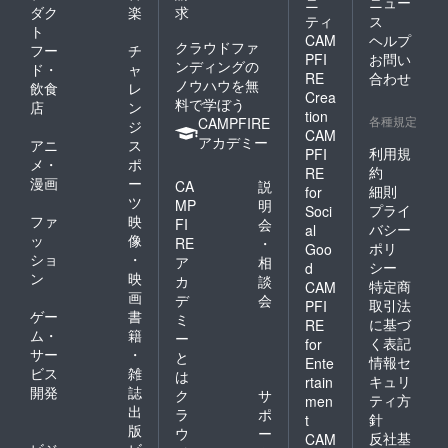
ニ
ニュー
ダク
楽
求
ティ
ス
ト
CAM
ヘルプ
クラウドファ
フー
チ
PFI
お問い
ンディングの
ド・
ャ
RE
合わせ
ノウハウを無
飲食
レ
Crea
料で学ぼう
店
ン
tion
各種規定
CAMPFIRE
ジ
CAM
アカデミー
アニ
ス
利用規
PFI
メ・
ポ
約
RE
漫画
ー
CA
説
細則
for
ツ
MP
明
プライ
Soci
ファ
映
FI
会
バシー
al
ッ
像
RE
・
ポリ
Goo
ショ
・
ア
相
シー
d
ン
映
カ
談
特定商
CAM
画
デ
会
取引法
PFI
ゲー
書
ミ
に基づ
RE
ム・
籍
ー
く表記
for
サー
・
と
情報セ
Ente
ビス
雑
は
キュリ
rtain
開発
誌
ク
サ
ティ方
men
出
ラ
ポ
針
t
版
ウ
ー
反社基
CAM