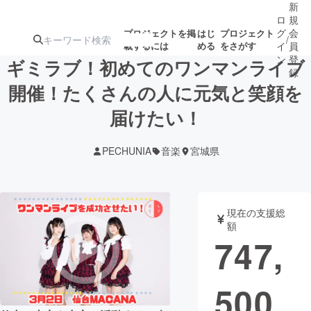
新
ロ
規
グ
会
プロジェクトを掲
はじ
プロジェクト
/
載するには
める
をさがす
イ
員
ン
登
ギミラブ！初めてのワンマンライブ
録
開催！たくさんの人に元気と笑顔を
届けたい！
人気のプロ
注目のリ
注目の新着プロ
募集終了が近いプ
もうすぐ公開
ジェクト
ターン
ジェクト
ロジェクト
されます
PECHUNIA
音楽
宮城県
アート・写真
音楽
現在の支援総
テクノロジー・ガジェット
ゲーム・サ
額
747,
映像・映画
書籍・雑誌
500
ビジネス・起業
チャレンジ