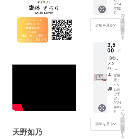
イ
2024
年02
ン）】
こ
月
・2024
の
リ
年3月2
タ
ー
日開催
ン
詳細を見る
を
のワン
選
択
マンラ
す
る
イブチ
3,5
ケット
+チェキ
00
円
券1枚
【推し
（ワン
メン
マン限
バーか
定デザ
らのあ
イン）
支援
なたへ
※ドリン
者：
お礼
ク代
7人
メッ
（600
お届
セージ
円）は
け予
動画】
別途当
定：
・ご支
2024
日会場
年03
援して
で必要
こ
月
頂いた
チェキ
の
リ
方に向
券1枚で
タ
ー
けて、
メン
ン
詳細を見る
を
推しメ
バーと
選
天野如乃
択
ンバー
２
す
る
からの
ショッ