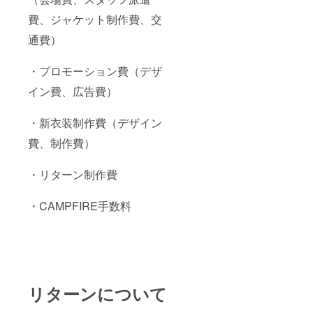
チケッ
チェキ
ト+チェ
費、ジャケット制作費、交
撮影+サ
キ券1枚
イン付
通費）
（ワン
き ・逆
マン限
ワンマ
定デザ
ンライ
・プロモーション費（デザ
イ
ブの開
ン）】
催は、
イン費、広告費）
【推し
2024年
メン
3月2日
バーか
・新衣装制作費（デザイン
（土）
らのあ
※13時頃
なたへ
費、制作費）
を予定
お礼
してお
メッ
ります
・リターン制作費
セージ
※推しメ
動画】
ンバー
のセッ
を備考
・CAMPFIRE手数料
トのリ
欄にご
ターン
記載く
です。
ださい
（それ
【一般
ぞれ単
チケッ
品より
ト1枚
500円お
+優先入
得）
リターンについて
場 】 ・
2024年
3月2日