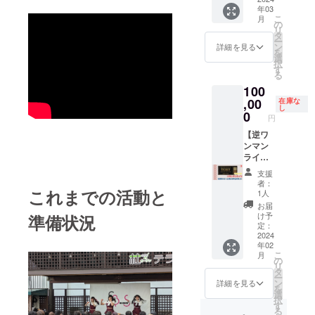
でない
にご入
らのあ
年03
てお渡
方は、
場いた
なたへ
こ
月
しいた
データ
の
だけま
お礼
リ
します
でお渡
タ
す ・公
メッ
ー
（当日
しいた
ン
開リ
詳細を見る
セージ
を
会場に
します
選
ハーサ
動画】
択
来れな
※支援
す
ル観覧
・ご支
る
い方
時、必
＞ライ
援して
100
は、備
ず備考
ブ前の
頂いた
考欄に
,00
欄にご
在庫な
リハー
方に向
し
その旨
希望の
0
サルを
円
けて、
ご記載
お名前
ご観覧
推しメ
くださ
【逆ワ
をご記
いただ
ンバー
い。郵
ンマン
入くだ
けます
からの
送で対
ライ
さい。
・楽屋
お礼
応いた
ブ エ
※読めな
見学 ＞
支援
メッ
しま
クスト
い漢
公開リ
者：
セージ
す）
リーム
これまでの活動と
字、英
ハーサ
1人
動画で
プレミ
数字が
ル終了
お届
す。 ※
アムチ
ないよ
後、楽
け予
準備状況
備考欄
ケット1
う、お
定：
屋を見
に〈宛
枚+囲み
2024
名前に
学する
名・推
年02
チェキ1
フリガ
ことが
しメン
こ
月
枚+一般
ナの記
の
可能で
バー〉
リ
チケッ
載もお
タ
す ・楽
の記載
ー
ト1枚
願いい
ン
屋での
詳細を見る
をお願
を
+最優先
たしま
選
記念囲
い致し
択
入場】
す。
す
みチェ
ます。
る
・2023