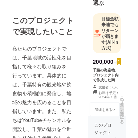
選ぶ
このプロジェクト
目標金額
未達でも
で実現したいこと
リターン
が届きま
す
(All-in
方式)
私たちのプロジェクトで
は、千葉地域の活性化を目
200,000
円
指して様々な取り組みを
千葉の海産物、
行っています。具体的に
プロジェクト内
で作成した商品
は、千葉特有の観光地や飲
のお届けをさせ
支援者：0人
て頂きます。 知
食物を積極的に発信し、地
お届け予定：
名度の拡大と共
こ
2024年09月
の
に、商品の品質
域の魅力を広めることを目
リ
タ
や使い勝手の良
ー
ン
さを体感してい
詳細を見る
指しています。また、私た
を
選
ただければと思
択
す
ちはYouTubeチャンネルを
います。 原材料
る
及び添加物等の
このプロ
開設し、千葉の魅力を全世
食品表示はお届
ジェクト
け商品のラベル
界に発信する予定です。さ