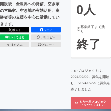
0
人
開設後、全世界への発信、空き家
まちづくり・地域活性化
の古民家、空き地の有効活用、高
齢者等の支援を中心に活動してい
きます。
CAMPFIRE for Social Good
CAMPFIRE Creation
募集終了まで残
ポスト
シェア
り
CAMPFIREふるさと納税
machi-ya
コミュニティ
終了
LINEで送る
URLコピー
埋め込み
QRコード
このプロジェクトは、
2024/02/02
に募集を開始
し、
2024/02/29
に募集を
終了しました
もう一度プロジェク
トをやってほしい