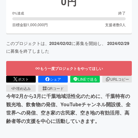
0
円
終了
0
%達成
目標金額
1,000,000
円
支援者数
0
人
このプロジェクトは、
2024/02/02
に募集を開始し、
2024/02/29
に募集を終了しました
もう一度プロジェクトをやってほしい
ポスト
シェア
LINEで送る
URLコピー
埋め込み
QRコード
今年2月から3月に千葉地域活性化のために、千葉特有の
観光地、飲食物の発信、YouTubeチャンネル開設後、全
世界への発信、空き家の古民家、空き地の有効活用、高
齢者等の支援を中心に活動していきます。