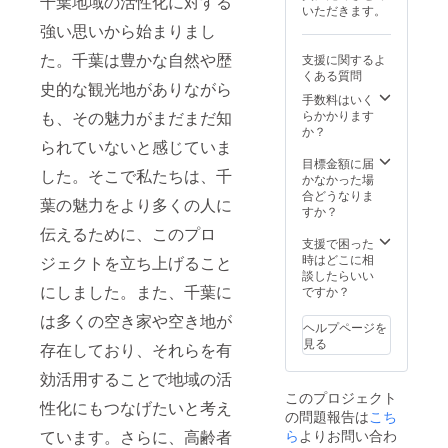
千葉地域の活性化に対する
いただきます。
強い思いから始まりまし
た。千葉は豊かな自然や歴
支援に関するよ
くある質問
史的な観光地がありながら
手数料はいく
も、その魅力がまだまだ知
らかかります
か？
られていないと感じていま
目標金額に届
した。そこで私たちは、千
かなかった場
合どうなりま
葉の魅力をより多くの人に
すか？
伝えるために、このプロ
支援で困った
時はどこに相
ジェクトを立ち上げること
談したらいい
にしました。また、千葉に
ですか？
は多くの空き家や空き地が
ヘルプページを
見る
存在しており、それらを有
効活用することで地域の活
このプロジェクト
性化にもつなげたいと考え
の問題報告は
こち
ています。さらに、高齢者
ら
よりお問い合わ