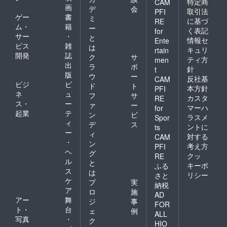
特定商
CAM
画
デ
会
取引法
PFI
ゲー
書
ミ
に基づ
RE
ム・
籍
ー
く表記
for
サー
・
と
情報セ
Ente
ビス
雑
は
キュリ
rtain
開発
誌
ク
サ
ティ方
men
出
ラ
ポ
針
t
版
ウ
ー
反社基
CAM
ビジ
ビ
ド
ト
本方針
PFI
ネ
ュ
フ
サ
カスタ
RE
ス・
ー
ァ
ー
マーハ
for
起業
テ
ン
ビ
ラスメ
Spor
ィ
デ
ス
ントに
ts
ー
ィ
対する
CAM
・
ン
考え方
PFI
ヘ
グ
クッ
RE
ル
と
キーポ
ふる
ス
は
リシー
さと
ケ
プ
実
納税
ア
ロ
施
AD
アー
舞
ジ
事
FOR
ト・
台
ェ
例
ALL
写真
・
ク
HIO