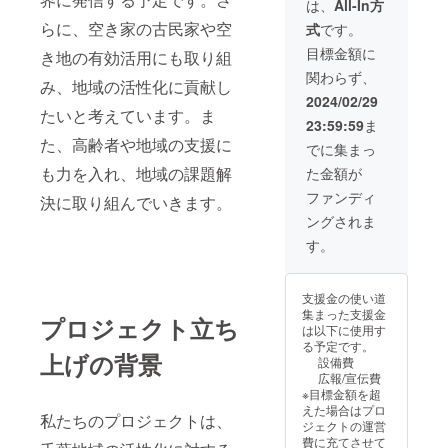
に表記されま
は、
All-In方
す。 商品開封前
らに、空き家の古民家や空
式
です。
には必ずお届け
のリターンに貼
目標金額に
き地の有効活用にも取り組
付されたラベル
関わらず、
や注意書きをご
み、地域の活性化に貢献し
確認ください。
2024/02/29
たいと考えています。ま
23:59:59
ま
た、高齢者や地域の支援に
でに集まっ
も力を入れ、地域の課題解
た金額が
ファンディ
決に取り組んでいきます。
ングされま
す。
支援金の使い道
集まった支援金
プロジェクト立ち
は以下に使用す
る予定です。
上げの背景
設備費
広報/宣伝費
※目標金額を超
えた場合はプロ
私たちのプロジェクトは、
ジェクトの運営
費に充てさせて