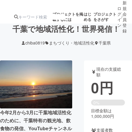
新
ロ
規
グ
会
プロジェクトを掲
はじ
プロジェクト
/
載するには
める
をさがす
イ
員
ン
登
千葉で地域活性化！世界発信！
録
chiba0819
まちづくり・地域活性化
千葉県
人気のプロ
注目のリ
注目の新着プロ
募集終了が近いプ
もうすぐ公開
ジェクト
ターン
ジェクト
ロジェクト
されます
現在の支援総
額
アート・写真
音楽
0
円
テクノロジー・ガジェット
ゲーム・サ
0%
目標金額は
映像・映画
書籍・雑誌
今年2月から3月に千葉地域活性化
1,000,000円
のために、千葉特有の観光地、飲
ビジネス・起業
チャレンジ
食物の発信、YouTubeチャンネル
支援者数