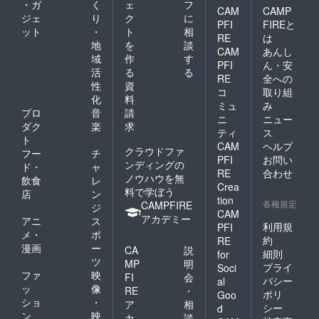
・ガ
く
ェ
フ
CAM
CAMP
ジェ
り
ク
に
PFI
FIREと
ット
・
ト
相
RE
は
地
を
談
CAM
あんし
域
作
す
PFI
ん・安
活
る
る
RE
全への
性
資
コ
取り組
化
料
ミュ
み
プロ
音
請
ニ
ニュー
ダク
楽
求
ティ
ス
ト
CAM
ヘルプ
クラウドファ
フー
チ
PFI
お問い
ンディングの
ド・
ャ
RE
合わせ
ノウハウを無
飲食
レ
Crea
料で学ぼう
店
ン
tion
各種規定
CAMPFIRE
ジ
CAM
アカデミー
アニ
ス
利用規
PFI
メ・
ポ
約
RE
漫画
ー
CA
説
細則
for
ツ
MP
明
プライ
Soci
ファ
映
FI
会
バシー
al
ッ
像
RE
・
ポリ
Goo
ショ
・
ア
相
シー
d
ン
映
カ
談