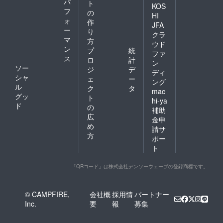
パ
ト
KOS
フ
の
HI
ォ
作
JFA
ー
り
クラ
マ
方
ウド
ン
プ
統
ファ
ス
ロ
計
ン
ソー
ジ
デ
ディ
シャ
ェ
ー
ング
ル
ク
タ
mac
グッ
ト
hi-ya
ド
の
補助
広
金申
め
請サ
方
ポー
ト
「QRコード」は株式会社デンソーウェーブの登録商標です。
© CAMPFIRE,
会社概
採用情
パートナー
Inc.
要
報
募集