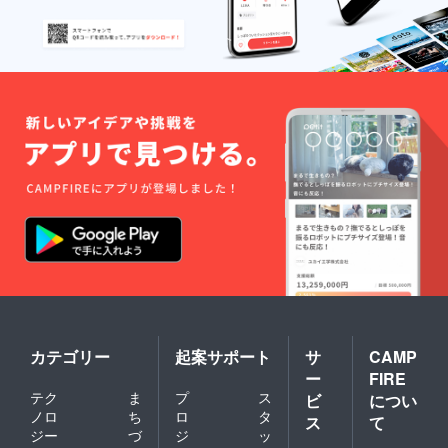
カテゴリー
起案サポート
サ
CAMP
ー
FIRE
テク
ま
プ
ス
ビ
につい
ノロ
ち
ロ
タ
ス
て
ジー
づ
ジ
ッ