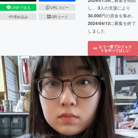
2024/01/26
に募集を開始
し、
3
人の支援により
LINEで送る
URLコピー
30,000
円の資金を集め、
埋め込み
QRコード
2024/04/13
に募集を終了
しました
もう一度プロジェク
トをやってほしい