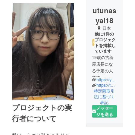
utunas
yai18
日本
他に1件の
プロジェク
トを掲載し
ています
19歳の古着
屋店長にな
る予定の人
です。
https://youtube.com/@user-genzaihikomori210?si=IPcuX_6VIJhLtMoi
店員さんに
https://twitter.com/hshdufjxja
話しかけら
特定商取引
法に基づく
れないお店
表記
づくりにぜ
プロジェクトの実
メッセー
ひご協力く
ジを送る
行者について
ださい♬