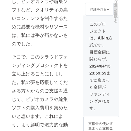
し、ビデオカメラや編集ソ
リ
タ
ー
フトなど、クオリティの高
ン
詳細を見る
を
選
択
いコンテンツを制作するた
す
る
このプロ
めに必要な機材やリソース
ジェクト
は、私には手が届かないも
は、
All-In方
のでした。
式
です。
目標金額に
そこで、このクラウドファ
関わらず、
ンディングプロジェクトを
2024/04/13
23:59:59
ま
立ち上げることにしまし
でに集まっ
た。私の夢を応援してくだ
た金額が
さる方々からのご支援を通
ファンディ
じて、ビデオカメラや編集
ングされま
ソフトの購入費用を集めた
す。
いと思います。これによ
支援金の使い道
り、より鮮明で魅力的な動
集まった支援金