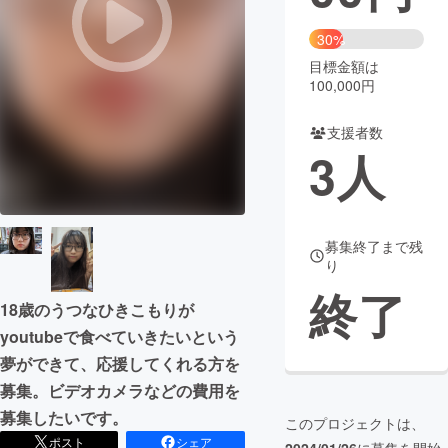
まちづくり・地域活性化
30%
目標金額は
100,000円
CAMPFIRE for Social Good
CAMPFIRE Creation
CAMPFIREふるさと納税
machi-ya
コミュニティ
支援者数
3
人
募集終了まで残
り
終了
18歳のうつなひきこもりが
youtubeで食べていきたいという
夢ができて、応援してくれる方を
募集。ビデオカメラなどの費用を
募集したいです。
このプロジェクトは、
ポスト
シェア