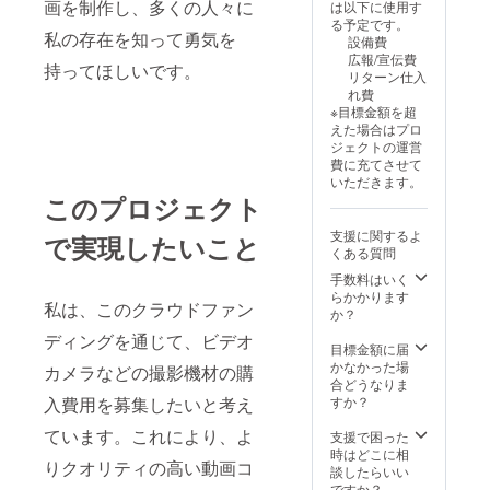
画を制作し、多くの人々に
は以下に使用す
る予定です。
私の存在を知って勇気を
設備費
広報/宣伝費
持ってほしいです。
リターン仕入
れ費
※目標金額を超
えた場合はプロ
ジェクトの運営
費に充てさせて
いただきます。
このプロジェクト
支援に関するよ
で実現したいこと
くある質問
手数料はいく
らかかります
私は、このクラウドファン
か？
ディングを通じて、ビデオ
目標金額に届
かなかった場
カメラなどの撮影機材の購
合どうなりま
入費用を募集したいと考え
すか？
ています。これにより、よ
支援で困った
時はどこに相
りクオリティの高い動画コ
談したらいい
ですか？