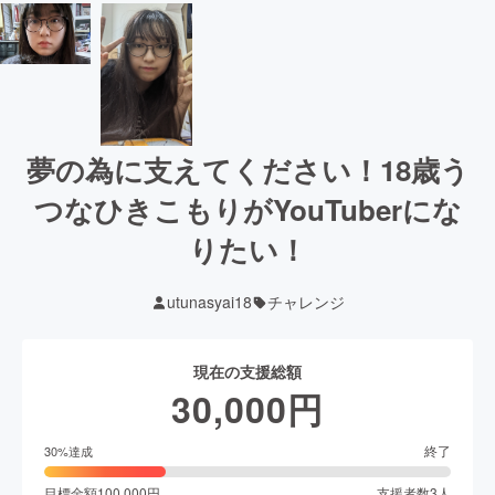
夢の為に支えてください！18歳う
つなひきこもりがYouTuberにな
りたい！
utunasyai18
チャレンジ
現在の支援総額
30,000
円
終了
30
%達成
目標金額
100,000
円
支援者数
3
人