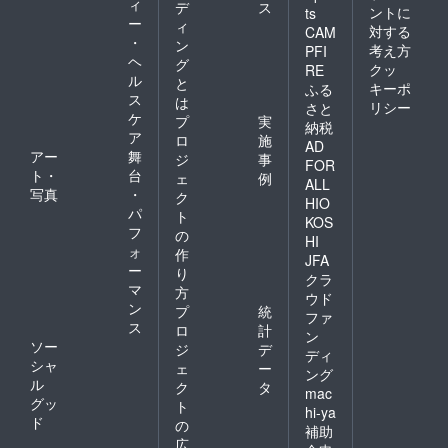
ィ
デ
ス
ントに
ts
ー
ィ
対する
CAM
・
ン
考え方
PFI
ヘ
グ
クッ
RE
ル
と
キーポ
ふる
ス
は
リシー
さと
ケ
プ
実
納税
ア
ロ
施
AD
アー
舞
ジ
事
FOR
ト・
台
ェ
例
ALL
写真
・
ク
HIO
パ
ト
KOS
フ
の
HI
ォ
作
JFA
ー
り
クラ
マ
方
ウド
ン
プ
統
ファ
ス
ロ
計
ン
ソー
ジ
デ
ディ
シャ
ェ
ー
ング
ル
ク
タ
mac
グッ
ト
hi-ya
ド
の
補助
広