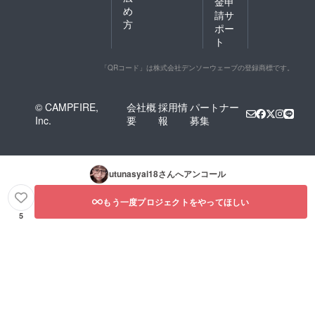
金申
め
請サ
方
ポー
ト
「QRコード」は株式会社デンソーウェーブの登録商標です。
© CAMPFIRE,
会社概
採用情
パートナー
Inc.
要
報
募集
utunasyai18
さんへアンコール
もう一度プロジェクトをやってほしい
5