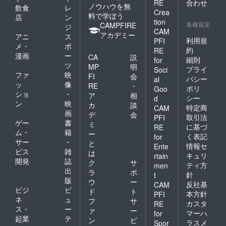
RE
合わせ
ノウハウを無
飲食
レ
Crea
料で学ぼう
店
ン
tion
各種規定
CAMPFIRE
ジ
CAM
アカデミー
アニ
ス
利用規
PFI
メ・
ポ
約
RE
漫画
ー
CA
説
細則
for
ツ
MP
明
プライ
Soci
ファ
映
FI
会
バシー
al
ッ
像
RE
・
ポリ
Goo
ショ
・
ア
相
シー
d
ン
映
カ
談
特定商
CAM
画
デ
会
取引法
PFI
ゲー
書
ミ
に基づ
RE
ム・
籍
ー
く表記
for
サー
・
と
情報セ
Ente
ビス
雑
は
キュリ
rtain
開発
誌
ク
サ
ティ方
men
出
ラ
ポ
針
t
版
ウ
ー
反社基
CAM
ビジ
ビ
ド
ト
本方針
PFI
ネ
ュ
フ
サ
カスタ
RE
ス・
ー
ァ
ー
マーハ
for
起業
テ
ン
ビ
ラスメ
Spor