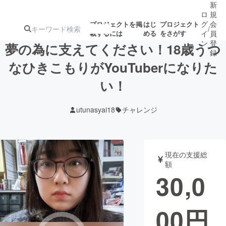
新
ロ
規
グ
会
プロジェクトを掲
はじ
プロジェクト
/
載するには
める
をさがす
イ
員
ン
登
夢の為に支えてください！18歳うつ
録
なひきこもりがYouTuberになりた
い！
人気のプロ
注目のリ
注目の新着プロ
募集終了が近いプ
もうすぐ公開
ジェクト
ターン
ジェクト
ロジェクト
されます
utunasyai18
チャレンジ
アート・写真
音楽
現在の支援総
テクノロジー・ガジェット
ゲーム・サ
額
30,0
映像・映画
書籍・雑誌
00
円
ビジネス・起業
チャレンジ