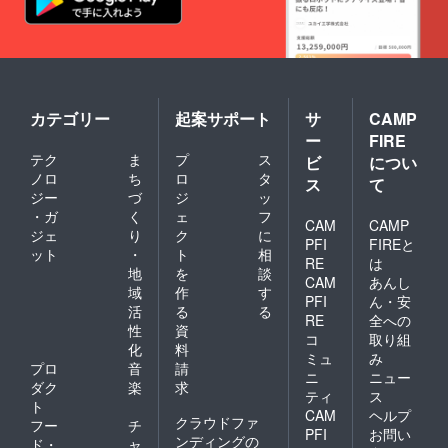
カテゴリー
起案サポート
サ
CAMP
ー
FIRE
テク
ま
プ
ス
ビ
につい
ノロ
ち
ロ
タ
ス
て
ジー
づ
ジ
ッ
・ガ
く
ェ
フ
CAM
CAMP
ジェ
り
ク
に
PFI
FIREと
ット
・
ト
相
RE
は
地
を
談
CAM
あんし
域
作
す
PFI
ん・安
活
る
る
RE
全への
性
資
コ
取り組
化
料
ミュ
み
プロ
音
請
ニ
ニュー
ダク
楽
求
ティ
ス
ト
CAM
ヘルプ
クラウドファ
フー
チ
PFI
お問い
ンディングの
ド・
ャ