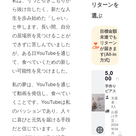
私は、うつと引きこもりか
リターンを
ら抜け出したく、新たな人
選ぶ
生を歩み始めた「しゃい」
と申します。長い間、自分
目標金額
の居場所を見つけることが
未達でも
リターン
できずに苦しんでいました
が届きま
が、ある日YouTubeを通じ
す
(All-in
方式)
て、食べていくための新し
い可能性を見つけました。
5,0
00
円
私の夢は、YouTubeを通じ
手作り
ピアス
て動画を発信し、食べてい
支援
くことです。YouTubeは私
者：
3人
のパッションであり、人々
お届
け予
に喜びと元気を届ける手段
定：
2024
だと信じています。しか
年04
こ
月
の