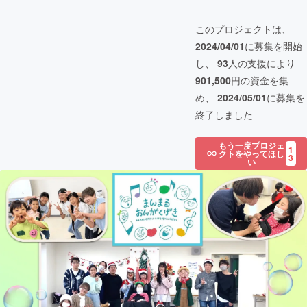
このプロジェクトは、
2024/04/01
に募集を開始
し、
93
人の支援により
901,500
円の資金を集
め、
2024/05/01
に募集を
終了しました
もう一度プロジェ
1
クトをやってほし
3
い