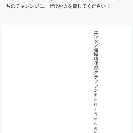
ちのチャレンジに、ぜひお力を貸してください！
エ
ン
タ
メ
領
域
特
化
型
ク
ラ
フ
ァ
ン
手
数
料
0
円
か
ら
実
施