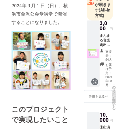
が届きま
2024年９月１日（日）、横
ト、そして
す
(All-in
障がいのな
浜市金沢公会堂講堂で開催
方式)
いお子さん
することになりました。
3,0
とご家族を
00
円
繋げること
まんま
で、バリア
る音楽
のない社会
劇出演
者の子
づくりを目
支援
どもた
者：
指していま
ちから
54人
す。
の、お
お届
礼メッ
け予
セージ
定：
カード
2024
年08
です。
こ
月
の
リ
タ
ー
ン
詳細を見る
を
選
択
す
このプロジェクト
る
10,
で実現したいこと
000
円
①出演