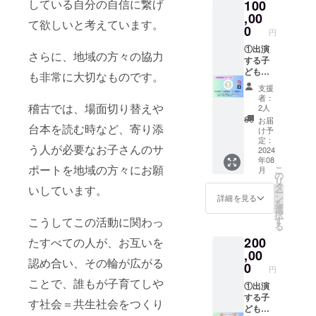
している自分の自信に繋げ
100
カード
④黒岩
,00
て欲しいと考えています。
まゆ作
0
円
「ひみ
つの
①出演
さらに、地域の方々の協力
らーめ
する子
んやさ
どもた
も非常に大切なものです。
ん」絵
ちから
支援
本 （ま
のお礼
者：
んまる
メッ
稽古では、場面切り替えや
2人
音楽劇
セージ
お届
台本を読む時など、寄り添
のロゴ
カード
け予
作者）
②まん
定：
う人が必要なお子さんのサ
⑤まん
まる音
2024
年08
まる音
楽劇ロ
ポートを地域の方々にお願
こ
月
楽劇ロ
ゴシー
の
リ
ゴ入り
ル ➂ま
タ
いしています。
ー
タオル
んまる
ン
詳細を見る
を
ハンカ
音楽劇
選
択
チ
ロゴポ
す
こうしてこの活動に関わっ
る
スト
200
カード
たすべての人が、お互いを
④黒岩
,00
認め合い、その輪が広がる
まゆ作
0
円
「ひみ
ことで、誰もが子育てしや
つの
①出演
らーめ
する子
す社会＝共生社会をつくり
んやさ
どもた