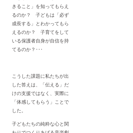
りま
入下さ
きること」を知ってもらえ
す。
い。
※SNS掲
るのか？ 子どもは「必ず
載期間
は6月〜
成長する」とわかってもら
9月末日
までと
えるのか？ 子育てをして
させて
頂きま
いる保護者自身が自信を持
す。 ※
てるのか？･･･
パンフ
レッ
ト、動
画への
掲載
は、公
こうした課題に私たちが出
演当日
に会場
した答えは、「伝える」だ
で配
布、上
けの支援ではなく、実際に
映とな
「体感してもらう」ことで
りま
す。 ⑦
した。
まんま
る音楽
劇 第１
子どもたちの純粋な心と関
回公演
DVD
わりでつくりあげる音楽劇