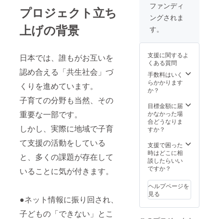
は、お
まる音
ファンディ
プロジェクト立ち
名前の
楽劇ロ
ングされま
み掲
ゴ入り
載） ︎︎・
タオル
上げの背景
す。
支援
ハンカ
時、備
チ ⑥ま
考欄に
んまる
支援に関するよ
日本では、誰もがお互いを
掲載希
音楽劇
くある質問
望の企
SNS、
認め合える「共生社会」づ
業様名
公演パ
手数料はいく
をご記
ンフ
らかかります
くりを進めています。
入くだ
レッ
か？
さい。
ト、ご
子育ての分野も当然、その
︎︎・ロゴ
紹介動
目標金額に届
データ
画にて
重要な一部です。
かなかった場
の受け
企業様
合どうなりま
しかし、実際に地域で子育
渡しに
名・ロ
すか？
ついて
ゴ掲載
て支援の活動をしている
は、お
（ロゴ
支援で困った
申込み
がない
時はどこに相
と、多くの課題が存在して
後に
場合
談したらいい
メール
は、お
ですか？
いることに気が付きます。
にて、
名前の
ご連絡
み掲
ヘルプページを
をさせ
載） ︎︎・
見る
ていた
支援
●ネット情報に振り回され、
だきま
時、備
子どもの「できない」とこ
すの
考欄に