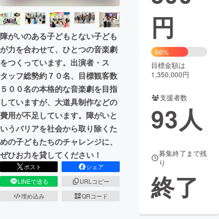
円
まちづくり・地域活性化
障がいのある子どもとない子ども
が力を合わせて、ひとつの音楽劇
CAMPFIRE for Social Good
CAMPFIRE Creation
66%
をつくっています。出演者・ス
CAMPFIREふるさと納税
machi-ya
コミュニティ
目標金額は
1,350,000円
タッフ総勢約７０名、目標観客数
５００名の本格的な音楽劇を目指
支援者数
していますが、大道具制作などの
93
人
費用が不足しています。障がいと
いうバリアを社会から取り除くた
めの子どもたちのチャレンジに、
募集終了まで残
ぜひお力を貸してください！
り
ポスト
シェア
終了
LINEで送る
URLコピー
埋め込み
QRコード