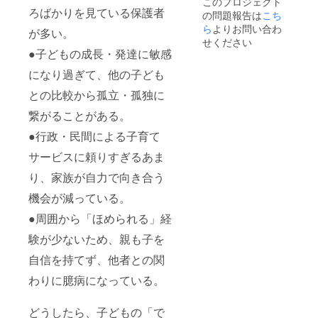
このプロジェクト
で、企
掲載希
ろばかりを見ている保護者
の問題報告は
こち
業様名
望の企
と、ご
業様名
ら
よりお問い合わ
が多い。
担当者
をご記
せください
様名を
入くだ
●子どもの成長・発達に敏感
備考欄
さい。
にご記
︎︎・ロゴ
になり過ぎて、他の子ども
入下さ
データ
との比較から孤立・孤独に
い。
の受け
※SNS掲
渡しに
繋がることがある。
載期間
ついて
は6月〜
は、お
●行政・民間による子育て
9月末日
申込み
までと
後に
サービスに頼りすぎるあま
させて
メール
頂きま
にて、
り、家族が自力で向き合う
す。 ※
ご連絡
機会が減っている。
パンフ
をさせ
レッ
ていた
●周囲から「ほめられる」経
ト、動
だきま
画への
すの
験が少ないため、親も子を
掲載
で、企
は、公
業様名
自信を持てず、他者との関
演当日
と、ご
に会場
担当者
わりに臆病になっている。
で配
様名を
布、上
備考欄
映とな
にご記
どうしたら、子どもの「で