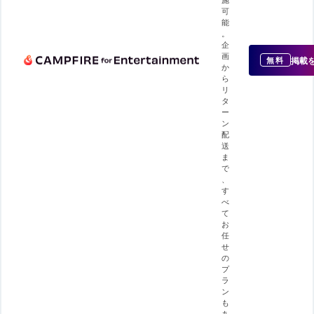
可
能
。
企
画
掲載
無料
か
ら
リ
タ
ー
ン
配
送
ま
で
、
す
べ
て
お
任
せ
の
プ
ラ
ン
も
あ