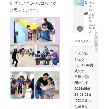
ん」絵
ちから
あげていけるのではないか
支援
本 （ま
のお礼
者：
んまる
メッ
と思っています。
0人
音楽劇
セージ
お届
のロゴ
カード
け予
作者）
②まん
定：
⑤まん
まる音
2024
年08
まる音
楽劇ロ
こ
月
楽劇ロ
ゴシー
の
リ
ゴ入り
ル ➂ま
タ
ー
タオル
んまる
ン
詳細を見る
を
ハンカ
音楽劇
選
択
チ ⑥ま
ロゴポ
す
る
んまる
スト
このプロ
音楽劇
カード
ジェクト
SNS、
④黒岩
公演パ
まゆ作
は、
All-In方
ンフ
「ひみ
式
です。
レッ
つの
ト、ご
らーめ
目標金額に
紹介動
んやさ
関わらず、
画にて
ん」絵
企業様
本 （ま
2024/05/01
名・ロ
んまる
23:59:59
ま
ゴ掲載
音楽劇
（ロゴ
のロゴ
でに集まっ
がない
作者）
た金額が
場合
⑤まん