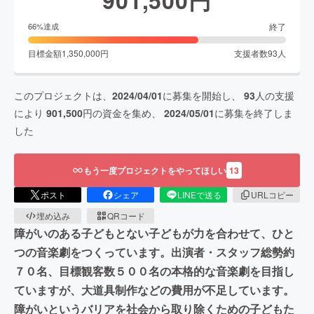
終了
66
%達成
目標金額
1,350,000
円
支援者数
93
人
このプロジェクトは、
2024/04/01
に募集を開始し、
93
人の支援
により
901,500
円の資金を集め、
2024/05/01
に募集を終了しま
した
もう一度プロジェクトをやってほしい
13
ポスト
シェア
LINEで送る
URLコピー
埋め込み
QRコード
障がいのある子どもとない子どもが力を合わせて、ひと
つの音楽劇をつくっています。出演者・スタッフ総勢約
７０名、目標観客数５００名の本格的な音楽劇を目指し
ていますが、大道具制作などの費用が不足しています。
障がいというバリアを社会から取り除くための子どもた