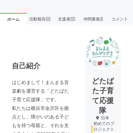
活動報告
支援者
仲間募集
コメント
ホーム
20
93
1
自己紹介
どたば
はじめまして！まんまる音
た子育
楽劇を運営する「どたばた
て応援
子育て応援隊」です。
私たちは横浜市金沢区を拠
隊
点とし、障がいのある子ど
日本
初めてのプ
もを持つ母親と、それを支
ロジェクト