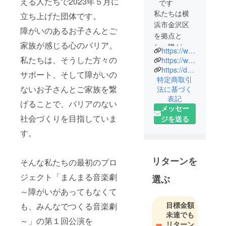
える人たちで2023年５月に
です
私たちは横
立ち上げた団体です。
浜市金沢区
障がいのあるお子さんとご
を拠点と
家族が感じる心のバリア。
し、障がい
https://www.instagram.com/dotabata.kosodate.ouentai?igsh=MWgxcmMydDRqcmZzcw%3D%3D&utm_source=qr
のある子ど
私たちは、そうした方々の
https://www.facebook.com/dotabata2023
もを持つ母
https://dotabata.crayonsite.info/
サポート、そして障がいの
特定商取引
親と、それ
ないお子さんとご家族を繋
法に基づく
を支える人
表記
たちで2023
げることで、バリアのない
メッセー
年５月に立
社会づくりを目指していま
ジを送る
ち上げた団
す。
体です。
障がいのあ
るお子さん
リターンを
そんな私たちの最初のプロ
とご家族が
ジェクト「まんまる音楽劇
選ぶ
感じる心の
～障がいがあってもなくて
バリア。私
たちは、そ
目標金額
も、みんなでつくる音楽劇
うした方々
未達でも
～」の第１回公演を
リターン
のサポー