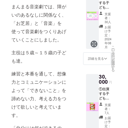
する子
まんまる音楽劇では、障が
どもた
ちから
支援
いのあるなしに関係なく、
のお礼
者：
メッ
30人
「お芝居」と「音楽」を
セージ
お届
カード
使って音楽劇をつくりあげ
け予
②まん
定：
ていくことにしました。
まる音
2024
年08
楽劇ロ
こ
月
ゴシー
の
リ
主役は５歳～１５歳の子ど
ル ➂ま
タ
ー
んまる
ン
詳細を見る
も達。
を
音楽劇
選
択
ロゴポ
す
る
スト
練習と本番を通して、想像
30,
カード
000
力とコミュニケーションに
円
①出演
よって「できないこと」を
する子
諦めない力、考える力をつ
どもた
ちから
支援
けて欲しいと考えていま
のお礼
者：
メッ
7人
す。
セージ
お届
カード
け予
②まん
定：
「自分には何ができるの