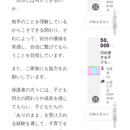
まる音
2024
年08
楽劇ロ
か」
こ
月
ゴシー
の
リ
ル ➂ま
タ
ー
んまる
相手のことを理解している
ン
詳細を見る
を
音楽劇
選
択
からこそできる関わり。そ
ロゴポ
す
る
スト
れによって、自分の価値を
50,
カード
④黒岩
000
円
実感し、自信に繋げてもら
まゆ作
①出演
「ひみ
うことを目指しています。
する子
つの
どもた
らーめ
ちから
んやさ
また、ご家族にも協力をお
支援
のお礼
ん」絵
者：
メッ
願いしています。
本 （ま
0人
セージ
んまる
お届
カード
音楽劇
け予
保護者の方々には、子ども
②まん
のロゴ
定：
まる音
2024
作者）
同士の関わりや成長を感じ
年08
楽劇ロ
こ
月
ゴシー
の
てもらい、子どもたちの
リ
ル ➂ま
タ
ー
んまる
ン
詳細を見る
「ありのまま」を受け入れ
を
音楽劇
選
択
ロゴポ
る経験を通して、子育てを
す
る
スト