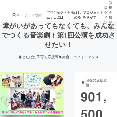
新
ロ
規
グ
会
プロジェクトを掲
はじ
プロジェクト
/
載するには
める
をさがす
イ
員
ン
登
障がいがあってもなくても、みんな
録
でつくる音楽劇！第1回公演を成功さ
せたい！
人気のプロ
注目のリ
注目の新着プロ
募集終了が近いプ
もうすぐ公開
ジェクト
ターン
ジェクト
ロジェクト
されます
どたばた子育て応援隊
舞台・パフォーマンス
アート・写真
音楽
現在の支援総
テクノロジー・ガジェット
ゲーム・サ
額
901,
映像・映画
書籍・雑誌
500
ビジネス・起業
チャレンジ