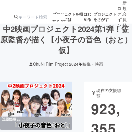
新
ロ
規
グ
会
プロジェクトを掲
はじ
プロジェクト
/
載するには
める
をさがす
イ
員
ン
登
中2映画プロジェクト2024第1弾！笠
録
原監督が描く【小夜子の音色（おと）
仮】
人気のプロ
注目のリ
注目の新着プロ
募集終了が近いプ
もうすぐ公開
ジェクト
ターン
ジェクト
ロジェクト
されます
ChuNi Film Project 2024
映像・映画
アート・写真
音楽
現在の支援総
テクノロジー・ガジェット
ゲーム・サ
額
923,
映像・映画
書籍・雑誌
355
ビジネス・起業
チャレンジ