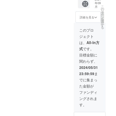
定稿と
頂きま
前や企
CAMPF
年09
者限定
なりま
す。 ※
業名は
IREでご
こ
月
サイン
すの
の
支援
審査の
使用の
リ
入り台
で、一
タ
時、必
上、第
ユー
ー
本 ・エ
部完成
ン
ず備考
詳細を見る
３者を
ザーID
を
ンド
映画と
選
欄にエ
特定す
を掲載
択
ロール
異なる
す
ンド
る内容
させて
る
クレ
場合が
ロール
このプロ
や公序
頂きま
ジット
ござい
へ掲載
良俗に
す。
ジェクト
掲載
ます。
を希望
反する
(Specia
※御礼
される
は、
All-In方
場合は
l
メッ
(文字の
掲載を
式
です。
Thanks
セージ
み、
お断り
) ・出演
動画
ニック
目標金額に
させて
者から
（15
ネーム
頂く場
関わらず、
のお礼
秒〜30
等も可)
合がご
メッ
秒予
をご記
2024/05/31
ざいま
セージ
定）
入くだ
す。 そ
23:59:59
ま
動画 ※
データ
さい。
の場合
ほぼ決
便にて
掲載す
でに集まっ
CAMPF
定稿と
お送り
るお名
IREでご
た金額が
なりま
させて
前や企
使用の
すの
頂きま
業名は
ファンディ
ユー
で、一
す。 ※
審査の
ザーID
ングされま
部完成
支援
上、第
を掲載
映画と
時、必
３者を
す。
させて
異なる
ず備考
特定す
頂きま
場合が
欄にエ
る内容
す。
ござい