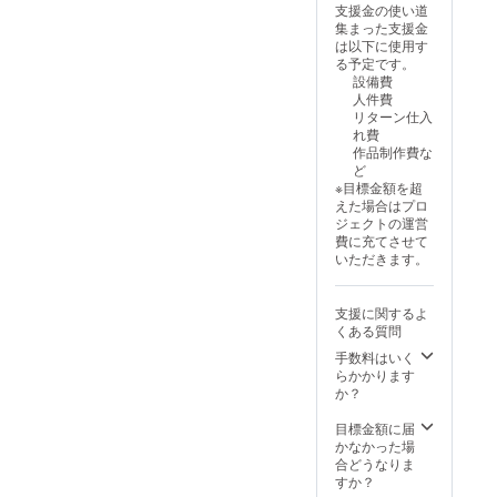
ンド
や公序
支援金の使い道
ます。
ロール
良俗に
集まった支援金
※御礼
へ掲載
反する
は以下に使用す
メッ
を希望
場合は
る予定です。
セージ
される
掲載を
設備費
動画
(文字の
お断り
人件費
（15
み、
させて
リターン仕入
秒〜30
ニック
頂く場
れ費
秒予
ネーム
合がご
作品制作費な
定）
等も可)
ざいま
ど
データ
をご記
す。 そ
※目標金額を超
便にて
入くだ
の場合
えた場合はプロ
お送り
さい。
CAMPF
ジェクトの運営
させて
掲載す
IREでご
費に充てさせて
頂きま
るお名
使用の
いただきます。
す。 ※
前や企
ユー
支援
業名は
ザーID
時、必
審査の
を掲載
支援に関するよ
ず備考
上、第
させて
くある質問
欄にエ
３者を
頂きま
ンド
特定す
手数料はいく
す。
ロール
る内容
らかかります
へ掲載
や公序
か？
を希望
良俗に
される
反する
目標金額に届
(文字の
場合は
かなかった場
み、
掲載を
合どうなりま
ニック
お断り
すか？
ネーム