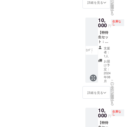
ルクレ
異なる
ン
ず備考
詳細を見る
上、第
される
お断り
を
ジット
場合が
選
欄にエ
３者を
(文字の
させて
択
掲載
ござい
す
ンド
特定す
み、
頂く場
る
(Specia
ます。
ロール
る内容
ニック
合がご
10,
l
※御礼
へ掲載
や公序
ネーム
在庫な
ざいま
Thanks
000
メッ
し
を希望
良俗に
円
等も可)
す。 そ
) ・出演
セージ
される
反する
をご記
の場合
【特待
者から
動画
(文字の
場合は
入くだ
CAMPF
生セッ
のお礼
（15
み、
掲載を
さい。
IREでご
ト：加
メッ
秒〜30
ニック
お断り
掲載す
使用の
瀬百サ
セージ
秒予
ネーム
させて
支援
るお名
ユー
イン入
動画 ※
定）
等も可)
者：
頂く場
前や企
ザーID
り限定
ほぼ決
データ
1人
をご記
合がご
業名は
を掲載
台本】
定稿と
便にて
入くだ
お届
ざいま
審査の
させて
・出演
なりま
お送り
け予
さい。
す。 そ
上、第
頂きま
者限定
すの
定：
させて
掲載す
の場合
３者を
す。
サイン
2024
で、一
頂きま
るお名
CAMPF
特定す
年08
入り台
部完成
す。 ※
前や企
IREでご
る内容
こ
月
本 ・エ
映画と
の
支援
業名は
使用の
や公序
リ
ンド
異なる
タ
時、必
審査の
ユー
良俗に
ー
ロール
場合が
ン
ず備考
詳細を見る
上、第
ザーID
反する
を
クレ
ござい
選
欄にエ
３者を
を掲載
場合は
択
ジット
ます。
す
ンド
特定す
させて
掲載を
る
掲載
※御礼
ロール
る内容
頂きま
お断り
10,
(Specia
メッ
へ掲載
や公序
す。
在庫な
させて
l
000
セージ
し
を希望
良俗に
円
頂く場
Thanks
動画
される
反する
合がご
【特待
) ・出演
（15
(文字の
場合は
ざいま