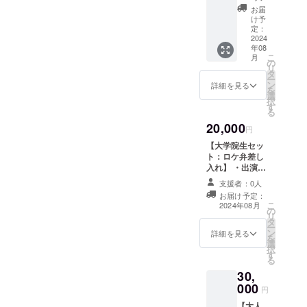
させて
演者に
(Specia
たDVD
をご記
お届
頂く場
お菓子
l
をお送
け予
入くだ
合がご
の差し
Thanks
定：
り致し
さい。
ざいま
入れが
2024
) ＊クラ
ます。
掲載す
す。 そ
年08
できる
ンク
＊支援
るお名
の場合
こ
月
権 ・出
アップ
の
時、必
前や企
CAMPF
リ
演者に
の際、
タ
ず備考
業名は
IREでご
ー
お菓子
監督へ
ン
欄にエ
詳細を見る
審査の
使用の
を
の差し
一輪花
選
ンド
上、第
ユー
択
入れ ・
をス
す
ロール
３者を
ザーID
る
差し入
タッフ
へ掲載
特定す
を掲載
20,000
れ出演
からの
を希望
円
る内容
させて
者から
お渡し
される
や公序
頂きま
【大学院生セッ
のお礼
させて
(文字の
良俗に
す。
ト：ロケ弁差し
動画
頂きま
み、
反する
入れ】 ・出演者
（約2〜
す。 ＊
ニック
場合は
5名にロケ弁差し
3分程
映画の
支援者：0人
ネーム
掲載を
入れ ・差し入れ
度） ・
本編+メ
等も可)
お届け予定：
お断り
出演者からのお
本編＋
イキン
こ
2024年08月
をご記
させて
の
礼動画（約2〜3
メイキ
グが収
リ
入くだ
頂く場
タ
分程度） ・本編
ング
録され
ー
さい。
合がご
ン
＋メイキング
詳細を見る
（DVD
たDVD
を
掲載す
ざいま
選
（DVD） ・エン
） ・エ
に監督
択
るお名
す。 そ
す
ドロールにお名
ンド
のサイ
る
前や企
の場合
前を記載
ロール
ン入り
業名は
CAMPF
30,
(Special
に名前
をお送
審査の
IREでご
000
Thanks) ＊撮影
円
を掲載
り致し
上、第
使用の
時のロケ弁を出
(Specia
ます。
３者を
ユー
【大人