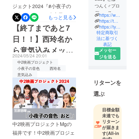
ジェクト2024『#小夜子の
つんく♂️プロ
デュース理
音色（おと）』 小夜子の母
https://www.tnx.cc
もっと見る
念を基礎と
https://tu-ning.club
親・相島由子役でshao、出
【終了まであと7
し、歌、ダ
https://tyff.tnx.cc
演！＜プロフィール＞
特定商取引
ンス、演
日！！】西玲名か
法に基づく
技、声優な
shao（しゃお／歌手、女
表記
どを日々探
ら意気込みメッ
優）大学在学中に、父であ
メッセー
求するパ
2024/05/24 20:01
ジを送る
る木根尚登（TM
セージが届きまし
フォーマー
中2映画プロジェクト
NETWORK）が音楽・主演
たちの総
小夜子の音色
西玲名
た！
称。
意気込み
を務める舞台に出演したこ
リターンを
とをきっかけに役者・歌手
活動をスタート。TVやCM
選ぶ
への出演、ダンス、振り付
目標金額
けの分野でも活動。2019
未達でも
年、自身や父の作品以外の
リターン
中2映画プロジェクトMgの
作家による初の楽曲を
が届きま
福井です！中2映画プロジェ
す
(All-in
YouTubeにて発表し、2024