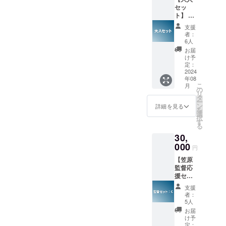
演者に用意させ
l
＊支援
特定す
ザーID
セッ
て頂きます。 ＊
Thanks
時、必
る内容
を掲載
ト】 ・
差し入れ出演者
) ＊撮影
ず備考
や公序
させて
出演者
からのお礼動画
支援
時の出
欄にエ
良俗に
頂きま
の中か
（約2〜3分程
者：
演者に
ンド
反する
す。
ら5名に
6人
度）をメールに
お菓子
ロール
場合は
一輪花
URLを記載しお
お届
を用意
へ掲載
掲載を
の提供
け予
送りさせていた
させて
を希望
お断り
・出演
定：
だきます。 ＊映
頂きま
される
させて
者5名に
2024
画の本編+メイキ
す。 ＊
(文字の
頂く場
年08
ロケ弁
ングが収録され
差し入
こ
み、
月
合がご
差し入
の
たDVDをお送り
れ出演
リ
ニック
ざいま
れ ・差
タ
致します。 ＊支
者から
ー
ネーム
す。 そ
し入れ
ン
詳細を見る
援時、必ず備考
のお礼
を
等も可)
の場合
出演者
選
欄にエンドロー
動画
択
をご記
CAMPF
からの
す
ルへ掲載を希望
（約2〜
る
入くだ
IREでご
お礼動
される(文字の
3分程
さい。
使用の
30,
画（約
み、ニックネー
度）を
掲載す
ユー
2〜3分
000
ム等も可)をご記
円
メール
るお名
ザーID
程度）
入ください。 掲
にURL
前や企
を掲載
【笠原
・本編
載するお名前や
を記載
業名は
させて
監督応
＋メイ
企業名は審査の
しお送
審査の
頂きま
援セッ
キング
上、第３者を特
りさせ
上、第
す。
ト
（Blu-
定する内容や公
支援
ていた
３者を
（C）：
ray）
者：
序良俗に反する
だきま
特定す
お花＆
・エン
5人
場合は掲載をお
す。 ＊
る内容
ロケ
ドロー
お届
断りさせて頂く
映画の
や公序
弁】 ・
ルクレ
け予
場合がございま
本編+メ
良俗に
監督に
ジット
定：