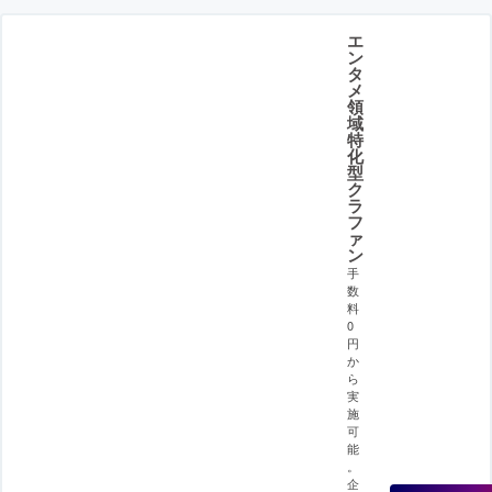
エ
ン
タ
メ
領
域
特
化
型
ク
ラ
フ
ァ
ン
手
数
料
0
円
か
ら
実
施
可
能
。
企