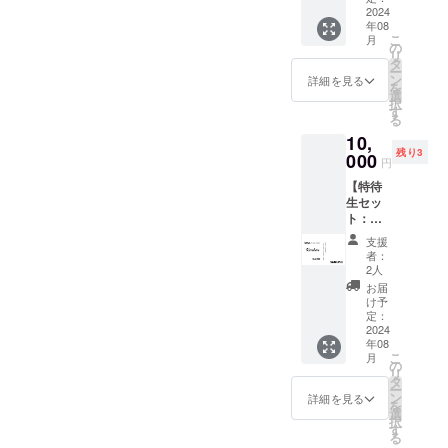
さって、何より笑顔が素敵
日、3日目は午前中のロケ地
＋メイ
2024
ださっていて、監督愛され
す。 ＊
年08
キング
支援
な方ばかりなので、リラッ
から午後のロケ地への大移
こ
月
てるなーって！！まだまだ
Blu-ray
時、必
の
リ
・エン
クスした気持ちで撮影に挑
ず備考
動もあり体調不良には十分
タ
撮影は続きますので、ぜひ
ー
ドロー
欄にエ
ン
詳細を見る
を
むことができています。 監
注意して望めたらと思って
ルクレ
ンド
選
ぜひ！ご支援のほど、よろ
択
ジット
ロール
す
督、キャスト、スタッフの
ます！更に！中2映画プロ
る
掲載
しくお願いします！！
へ掲載
10,
(Specia
を希望
皆さんが一丸となって1つの
ジェクト・アイドル部はイ
残り3
l
000
される
円
Thanks
目標に向かって真剣に取り
(文字の
ベントお披露目を行ったば
【特待
) ＊映画
み、
組む姿、仕事に対する情熱
生セッ
かりのグループ「ぽぷり
の本編
ニック
ト：ク
+メイキ
ネーム
やこだわりなど、たくさん
す」もイベントギリシャ映
ルクル
ングが
等も可)
支援
サイン
収録さ
をご記
者：
のことを学びました。クラ
画への参加メンバーや
入り限
れた
入くだ
2人
定台
DVDを
ウドファンディングもあと
さい。
Netflix映画への参加メン
お届
本】 ・
お送り
掲載す
け予
少しです。みんなで力を合
出演者
バーなどなど未来を担う彼
致しま
定：
るお名
限定サ
2024
す。 ＊
前や企
わせて頑張りました。応援
女たちへの応援！よろしく
年08
イン入
支援
業名は
こ
月
り台本
時、必
の
審査の
宜しくお願い致しま
お願いします！！
リ
・エン
ず備考
タ
上、第
ー
ドロー
欄にエ
す！！ーーーーー西さん、
ン
３者を
詳細を見る
を
ルクレ
ンド
選
特定す
択
素敵なコメントありがとう
ジット
ロール
す
る内容
る
掲載
へ掲載
や公序