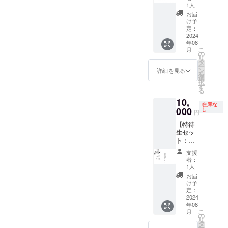
ン入り
動画 ※
データ
1人
URLを
欄にエ
限定台
ほぼ決
便にて
記載し
お届
ンド
本】 ・
定稿と
お送り
け予
お送り
ロール
出演者
なりま
定：
させて
させて
へ掲載
限定サ
2024
すの
頂きま
いただ
を希望
年08
イン入
で、一
す。 ※
きま
される
こ
月
り台本
部完成
の
支援
す。 ＊
(文字の
リ
・エン
映画と
タ
時、必
映画の
み、
ー
ドロー
異なる
ン
ず備考
詳細を見る
本編+メ
ニック
を
ルクレ
場合が
選
欄にエ
イキン
ネーム
択
ジット
ござい
す
ンド
グが収
等も可)
る
掲載
ます。
ロール
録され
をご記
10,
(Specia
※御礼
へ掲載
たBlu-
入くだ
在庫な
l
000
メッ
し
を希望
rayに監
円
さい。
Thanks
セージ
される
督のサ
掲載す
【特待
) ・出演
動画
(文字の
イン入
るお名
生セッ
者から
（15
み、
りをお
前や企
ト：り
のお礼
秒〜30
ニック
送り致
業名は
りサイ
メッ
秒予
ネーム
しま
支援
審査の
ン入り
セージ
定）
等も可)
者：
す。 ＊
上、第
限定台
動画 ※
データ
1人
をご記
支援
３者を
本】 ・
ほぼ決
便にて
入くだ
お届
時、必
特定す
出演者
定稿と
お送り
け予
さい。
ず備考
る内容
限定サ
なりま
定：
させて
掲載す
欄にエ
や公序
イン入
2024
すの
頂きま
るお名
ンド
良俗に
年08
り台本
で、一
す。 ※
前や企
ロール
反する
こ
月
・エン
部完成
の
支援
業名は
へ掲載
場合は
リ
ドロー
映画と
タ
時、必
審査の
を希望
掲載を
ー