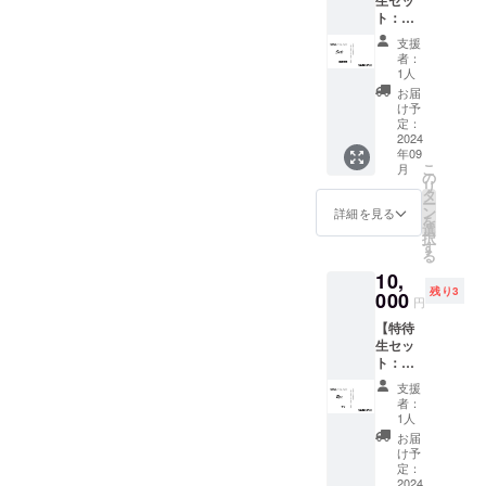
生セッ
Thanks
（15
み、
掲載を
ト：菅
) ・出演
秒〜30
ニック
お断り
原咲来
者から
秒予
ネーム
させて
支援
サイン
のお礼
定）
等も可)
者：
頂く場
入り限
メッ
データ
1人
をご記
合がご
定台本
セージ
便にて
入くだ
お届
ざいま
（追
動画 ※
お送り
け予
さい。
す。 そ
加）】
ほぼ決
定：
させて
掲載す
の場合
・出演
2024
定稿と
頂きま
るお名
CAMPF
年09
者限定
なりま
す。 ※
前や企
IREでご
こ
月
サイン
すの
の
支援
業名は
使用の
リ
入り台
で、一
タ
時、必
審査の
ユー
ー
本 ・エ
部完成
ン
ず備考
詳細を見る
上、第
ザーID
を
ンド
映画と
選
欄にエ
３者を
を掲載
択
ロール
異なる
す
ンド
特定す
させて
る
クレ
場合が
ロール
る内容
頂きま
10,
ジット
ござい
へ掲載
や公序
す。
残り3
掲載
000
ます。
を希望
良俗に
円
(Specia
※御礼
される
反する
【特待
l
メッ
(文字の
場合は
生セッ
Thanks
セージ
み、
掲載を
ト：り
) ・出演
動画
ニック
お断り
りサイ
者から
（15
ネーム
させて
支援
ン入り
のお礼
秒〜30
等も可)
者：
頂く場
限定台
メッ
秒予
1人
をご記
合がご
本（追
セージ
定）
入くだ
お届
ざいま
加）】
動画 ※
データ
け予
さい。
す。 そ
・出演
ほぼ決
定：
便にて
掲載す
の場合
者限定
2024