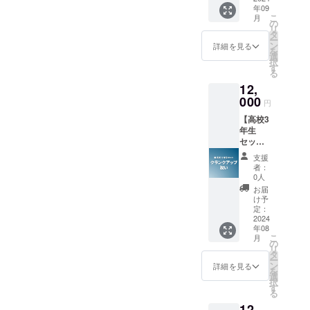
定稿と
お送り
るお名
CAMPF
年09
サイン
なりま
させて
前や企
IREでご
こ
月
入り台
すの
の
頂きま
業名は
使用の
リ
本 ・エ
で、一
タ
す。 ※
審査の
ユー
ー
ンド
部完成
ン
支援
詳細を見る
上、第
ザーID
を
ロール
映画と
選
時、必
３者を
を掲載
択
クレ
異なる
す
ず備考
特定す
させて
る
ジット
場合が
欄にエ
る内容
頂きま
12,
掲載
ござい
ンド
や公序
す。
(Specia
000
ます。
ロール
良俗に
円
l
※御礼
へ掲載
反する
【高校3
Thanks
メッ
を希望
場合は
年生
) ・出演
セージ
される
掲載を
セッ
者から
動画
(文字の
お断り
ト：ク
のお礼
（15
み、
させて
支援
ランク
メッ
秒〜30
ニック
者：
頂く場
アップ
セージ
秒予
0人
ネーム
合がご
祝い】
動画 ※
定）
等も可)
お届
ざいま
・出演
ほぼ決
データ
け予
をご記
す。 そ
者の中
定稿と
定：
便にて
入くだ
の場合
から5名
2024
なりま
お送り
さい。
CAMPF
年08
に一輪
すの
させて
掲載す
IREでご
こ
月
花をプ
で、一
の
頂きま
るお名
使用の
リ
レゼン
部完成
タ
す。 ※
前や企
ユー
ー
ト ・本
映画と
ン
支援
詳細を見る
業名は
ザーID
を
編＋メ
異なる
選
時、必
審査の
を掲載
択
イキン
場合が
す
ず備考
上、第
させて
る
グ
ござい
欄にエ
３者を
頂きま
12,
（DVD
ます。