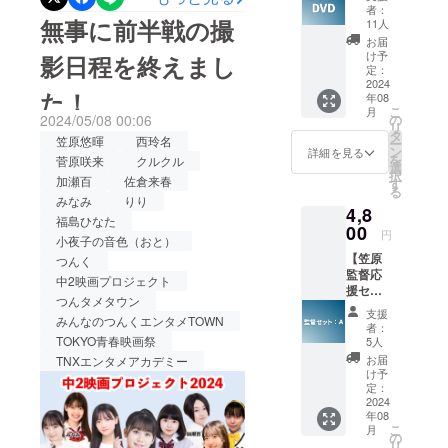
DVD】
知りたくて、学校から帰っ
秒予
者：
問・加藤ひろの役で諸塚香
・本編
無事に前半戦の撮
定）
11人
てきた後、毎日欠かさず父
＋メイ
データ
奈実、出演！【 PROFILE
お届
キング
便にて
け予
影日程を終えまし
と役について話しながら、
＊映画
】&lt;生年月日&gt; 1989年
お送り
定：
の本編
2024
させて
読み合わせに付き合っても
た！
11月1日(34歳) A型&lt;出身
年08
（約
頂きま
こ
月
60〜70
らっていました。父も次の
す。
2024/05/08 00:06
の
地&gt; 埼玉県&lt;身⻑&gt;
リ
分想
タ
笠原悠暉
西玲名
ー
日仕事なのに夜遅くまで協
定）+メ
ン
詳細を見る
160 cm&lt;趣味&gt; 自転車
を
菅原咲来
クルクル
イキン
選
力してくれて感謝しかない
択
グが収
加瀬百
佐倉来春
(ロードレース用ではないで
す
る
録され
みなみ
りり
です。父も私も朝なかなか
す)、散歩、ストレッチ&lt;特
4,8
たDVD
福島ひなた
をお送
起きられなくて撮影前は毎
00
円
技&gt; 開脚、けん玉、口の
小夜子の音色（おと）
り致し
日眠かったです（笑）。主
【笠原
ます。
つんく
中に拳を入れることができ
監督応
中2映画プロジェクト
演としてのプレッシャーが
援セッ
る、もろ画伯2006年8月、
つんタメタウン
ト
ないと言ったら嘘になりま
支援
みんなのつんくエンタメTOWN
ガールズボーカルグループ
（A）：
者：
DVD】
TOKYO青春映画祭
す。この作品のために監
5人
『THE ポッシボー』メン
・監督
お届
TNXエンタメアカデミー
督、スタッフさん、出演す
からの
け予
バーとしてデビュー。ダン
お礼動
定：
る皆さんが時間をかけて準
画（約
2024
スや歌などエネルギッシュ
年08
2〜3分
備してくれて、この映画を
こ
月
なライブパフォーマンスで
程度）
の
リ