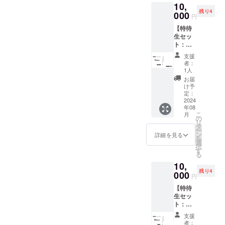
ございました！引き続き、
10,
(Specia
を希望
良俗に
残り4
l
000
される
反する
クラウドファンディングへ
円
Thanks
(文字の
場合は
【特待
) ・出演
み、
の応援・ご支援、よろしく
掲載を
生セッ
者から
ニック
お断り
ト：佐
お願いします！
のお礼
ネーム
させて
倉来春
メッ
等も可)
頂く場
支援
サイン
セージ
をご記
合がご
者：
入り限
動画 ※
入くだ
1人
ざいま
定台
ほぼ決
さい。
す。 そ
お届
本】 ・
定稿と
掲載す
け予
の場合
出演者
なりま
定：
るお名
CAMPF
限定サ
2024
すの
前や企
IREでご
年08
イン入
で、一
業名は
使用の
こ
月
り台本
部完成
の
審査の
ユー
リ
・エン
映画と
タ
上、第
ザーID
ー
ドロー
異なる
ン
３者を
詳細を見る
を掲載
を
ルクレ
場合が
選
特定す
させて
択
ジット
ござい
す
る内容
頂きま
る
掲載
ます。
や公序
す。
10,
(Specia
※御礼
良俗に
残り4
l
000
メッ
反する
円
Thanks
セージ
場合は
【特待
) ・出演
動画
掲載を
生セッ
者から
（15
お断り
ト：み
のお礼
秒〜30
させて
なみサ
メッ
秒予
頂く場
支援
イン入
セージ
定）
合がご
者：