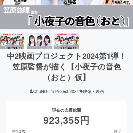
中2映画プロジェクト2024第1弾！
笠原監督が描く【小夜子の音色
（おと）仮】
ChuNi Film Project 2024
映像・映画
現在の支援総額
923,355
円
終了
61
%達成