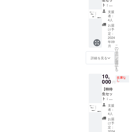
生セッ
者から
秒〜30
み、
掲載を
す。 そ
ト：加
のお礼
秒予
ニック
お断り
の場合
瀬百サ
メッ
定）
ネーム
させて
支援
CAMPF
イン入
セージ
データ
等も可)
者：
頂く場
IREでご
り限定
動画 ※
便にて
4人
をご記
合がご
使用の
台本
ほぼ決
お送り
入くだ
お届
ざいま
ユー
（追
定稿と
させて
け予
さい。
す。 そ
ザーID
加）】
なりま
定：
頂きま
掲載す
の場合
を掲載
・出演
2024
すの
す。 ※
るお名
CAMPF
させて
年09
者限定
で、一
支援
前や企
IREでご
こ
頂きま
月
サイン
部完成
の
時、必
業名は
使用の
リ
す。
入り台
映画と
タ
ず備考
審査の
ユー
ー
本 ・エ
異なる
ン
欄にエ
詳細を見る
上、第
ザーID
を
ンド
場合が
選
ンド
３者を
を掲載
択
ロール
ござい
す
ロール
特定す
させて
る
クレ
ます。
へ掲載
る内容
頂きま
10,
ジット
※御礼
を希望
や公序
す。
在庫な
掲載
000
メッ
し
される
良俗に
円
(Specia
セージ
(文字の
反する
【特待
l
動画
み、
場合は
生セッ
Thanks
（15
ニック
掲載を
ト：福
) ・出演
秒〜30
ネーム
お断り
島ひな
者から
秒予
等も可)
させて
支援
たサイ
のお礼
定）
をご記
者：
頂く場
ン入り
メッ
データ
4人
入くだ
合がご
限定台
セージ
便にて
さい。
お届
ざいま
本（追
動画 ※
お送り
け予
掲載す
す。 そ
加）】
ほぼ決
定：
させて
るお名
の場合
・出演
2024