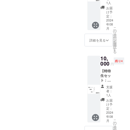
り限定
動画 ※
データ
1人
ざいま
台本】
ほぼ決
便にて
す。 そ
お届
・出演
定稿と
お送り
け予
の場合
者限定
なりま
定：
させて
CAMPF
サイン
2024
すの
頂きま
IREでご
年08
入り台
で、一
す。 ※
使用の
こ
月
本 ・エ
部完成
の
支援
ユー
リ
ンド
映画と
タ
時、必
ザーID
ー
ロール
異なる
ン
ず備考
詳細を見る
を掲載
を
クレ
場合が
選
欄にエ
させて
択
ジット
ござい
す
ンド
頂きま
る
掲載
ます。
ロール
す。
10,
(Specia
※御礼
へ掲載
残り4
l
000
メッ
を希望
円
Thanks
セージ
される
【特待
) ・出演
動画
(文字の
生セッ
者から
（15
み、
ト：ゆ
のお礼
秒〜30
ニック
うかサ
メッ
秒予
ネーム
支援
イン入
セージ
定）
等も可)
者：
り限定
動画 ※
データ
1人
をご記
台本】
ほぼ決
便にて
入くだ
お届
・出演
定稿と
お送り
け予
さい。
者限定
なりま
定：
させて
掲載す
サイン
2024
すの
頂きま
るお名
年08
入り台
で、一
す。 ※
前や企
こ
月
本 ・エ
部完成
の
支援
業名は
リ
ンド
映画と
タ
時、必
審査の
ー