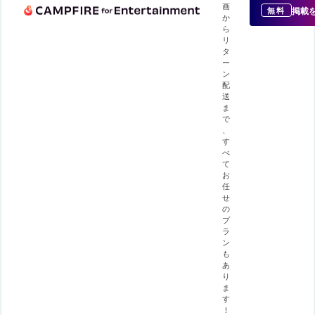
画
掲載
無料
か
ら
リ
タ
ー
ン
配
送
ま
で
、
す
べ
て
お
任
せ
の
プ
ラ
ン
も
あ
り
ま
す
！