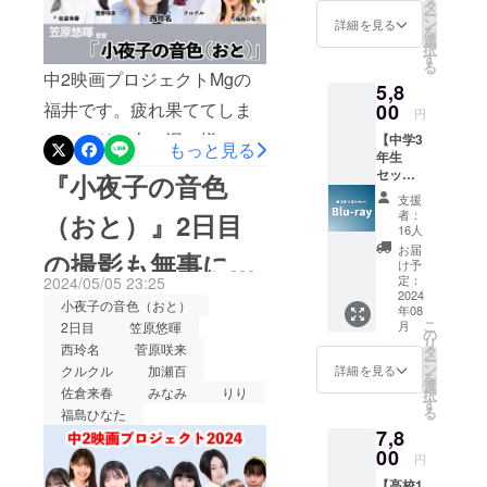
・監督
応援してくれる方々がいて
タ
ー
活躍。グループでは天然
のサイ
ン
詳細を見る
を
くださって、重要な役柄を
ン付
選
キャラを発揮、最年⻑にし
択
き・本
す
任せていただいている。そ
る
編＋メ
ていじられ愛されキャラを
中2映画プロジェクトMgの
5,8
イキン
のプレッシャーが苦しくも
つとめる。2015 年よりユ
福井です。疲れ果ててしま
グ
00
円
（DVD
あり、恐怖に感じることも
ニット名を『チャオベッラ
いベッドの上で泥の様に
【中学3
） ＊監
もっと見る
年生
ありました。そんな時期に
督から
チンクエッティ』へ改名。
眠ってました。。。涙無事
セッ
のお礼
『小夜子の音色
今まで経験させていただい
ト：
動画
2018 年 8 月 2 日、12 年目
に前半戦の撮影日程を終え
支援
Blu-
（約2〜
者：
（おと）』2日目
た出来事の記録を振り返ろ
ray】
のデビュー日をもって、グ
ました！西玲名の相手役の
3分程
16人
・本編
度）を
うと思ったんです。残され
お届
の撮影も無事に終
ループ解散。以降、ソロと
男の子”坂本緒斗”くん！10名
＋メイ
メール
け予
キング
た映像を見て、上手く言葉
にURL
定：
2024/05/05 23:25
して活動をスタート。舞台
の候補者の中から監督が演
了致しました！
＊映画
2024
を記載
小夜子の音色（おと）
にできないんですけど、
年08
の本編
しお送
を中心に数々の作品へ出演
技力優先で選考されたんで
こ
月
2日目
笠原悠暉
（約
りさせ
の
「あの時より今この瞬間が
リ
60〜70
西玲名
菅原咲来
し、女優として活動の幅を
すが、よくぞ見つけてくれ
ていた
タ
ー
分想
だきま
ン
詳細を見る
ちゃんと成長できてい
クルクル
加瀬百
を
広げるべく挑戦中。＊クラ
た！そしてそして、幼馴染
定）+メ
す。 ＊
選
佐倉来春
みなみ
りり
択
イキン
る」っていう自分なりの感
映画の
す
ウドファンディング中では
の成田和哉役も！やはり
る
福島ひなた
グが収
本編+メ
覚があって、モヤモヤした
7,8
録され
イキン
ありますが、諸塚香奈実は
【選ばれる】って、物凄く
たBlu-
00
グが収
円
気持ちが晴れていきまし
rayをお
クランクアップ済みの為、
重要なんだなーって痛感致
録され
【高校1