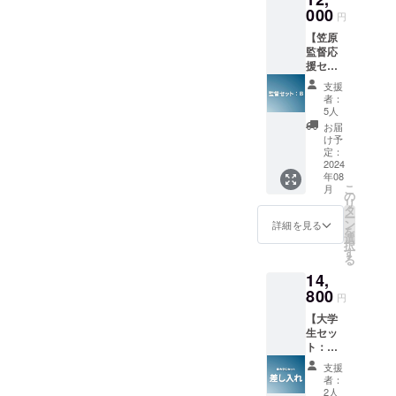
ンド
特定す
す。
） ・エ
000
※御礼
ロール
る内容
円
ンド
メッ
へ掲載
や公序
【笠原
ロール
セージ
を希望
良俗に
監督応
に名前
動画
される
反する
援セッ
を掲載
（15
(文字の
場合は
ト
(Specia
秒〜30
み、
掲載を
支援
（B）：
l
秒予
ニック
者：
お断り
クラン
Thanks
定）
5人
ネーム
させて
クアッ
) ＊クラ
データ
等も可)
お届
頂く場
プ祝
ンク
便にて
け予
をご記
合がご
い】 ・
アップ
定：
お送り
入くだ
ざいま
監督へ
2024
の際、
させて
さい。
す。 そ
年08
一輪花
出演者
頂きま
掲載す
の場合
こ
月
のプレ
の中か
の
す。 ※
るお名
CAMPF
リ
ゼント
ら5名に
タ
支援
前や企
IREでご
ー
・監督
一輪花
ン
時、必
詳細を見る
業名は
使用の
を
のサイ
をス
選
ず備考
審査の
ユー
択
ン付
タッフ
す
欄にエ
上、第
ザーID
る
き・本
からの
ンド
３者を
を掲載
14,
編＋メ
お渡し
ロール
特定す
させて
イキン
800
させて
へ掲載
る内容
円
頂きま
グ
頂きま
を希望
や公序
す。
【大学
（DVD
す。 ＊
される
良俗に
生セッ
） ・エ
映画の
(文字の
反する
ト：お
ンド
本編+メ
み、
場合は
菓子差
ロール
イキン
ニック
掲載を
支援
し入
に名前
グが収
ネーム
者：
お断り
れ】 出
を掲載
録され
2人
等も可)