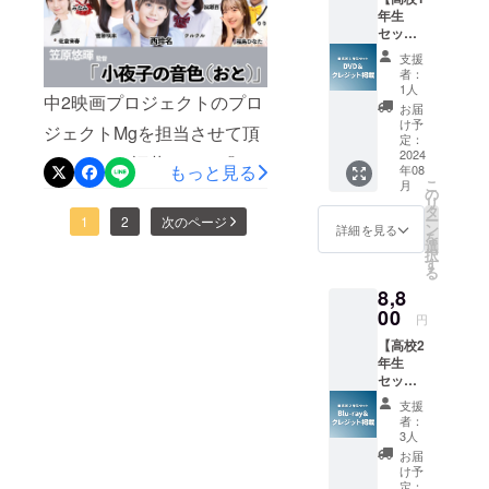
送り致
たDVD
た。成長するスピードは
お礼動画などへの出演はご
しました！！更に現在デ
年生
しま
に監督
セッ
す。
ゆっくりかもしれないけ
のサイ
ざいません。ご理解のほ
ビュー40周年のツアーを行
ト：
ン入り
支援
ど、それでも自分のペース
DVD＆
をお送
者：
ど、よろしくお願い致しま
なってるグループのメン
クレ
り致し
1人
でちゃんと前に進めてい
中2映画プロジェクトのプロ
ジット
す。7月13日〜15日の
バーの娘さんも参加された
ます。
お届
掲載】
け予
る。そして、応援してくだ
ジェクトMgを担当させて頂
TOKYO青春映画祭にて上映
んです！物凄く気さくで愛
・本編
定：
＋メイ
2024
さる方々の温かい気持ちが
いてます。福井です。『小
予定ですが、国内外への映
情に包まれた方でした！
もっと見る
年08
キング
こ
月
ありがたくて、支えとなり
DVD ・
夜子の音色（おと）』2日目
の
画祭への出品予定の為、U-
な・なんと！お父様も撮影
リ
エンド
タ
ました。そう思えた時、
ー
の撮影も無事に終了致しま
1
2
次のページ
ロール
ン
NEXTさんなどでの配信は1
現場に立ち寄ってくださり
詳細を見る
を
クレ
選
色々考えても仕方がない。
した！今日はどんな感じ
択
年後以降を予定しておりま
西玲名や菅原咲来、映画関
ジット
す
る
掲載
今、自分にできる精一杯を
だったかと言いますと。と
す。
係者みなさんとも距離を縮
8,8
(Specia
やろう！楽しもう！と、と
l
にかく外ロケ！って感じで
00
円
めてくださいました！更に
Thanks
ても気持ちが楽になりまし
早朝から日が暮れるまで。
【高校2
) ＊映画
「みんなのつんくエンタメ
年生
の本編
た。共演させていただいた
日が暮れてからは室内です
セッ
TOWN」でも活躍中のAr40
+メイキ
ト：
ングが
皆さん本当に温かい方々ば
が。そしてゲストの方々も
支援
アイドルプロジェクト！の
Blu-ray
収録さ
者：
＆クレ
かりで、緊張していた私に
れた
クランクイン！＊後日、情
3人
メンバーの皆さんも早朝か
ジット
DVDを
お届
気さくに声をかけてくだ
報公開させて頂きます。明
掲載】
お送り
け予
ら夜までお手伝いに来てく
・本編
致しま
定：