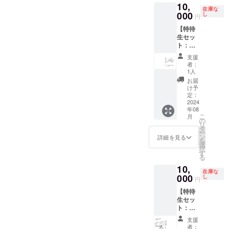
審査の
10,
(Specia
) ＊クラ
れ出演
在庫な
上、第
l
000
ンク
し
者から
円
３者を
Thanks
アップ
のお礼
特定す
【特待
) ・出演
の際、
動画
る内容
生セッ
者から
監督に
（約2〜
や公序
ト：菅
のお礼
一輪花
3分程
良俗に
原咲来
メッ
をス
度）を
支援
反する
サイン
セージ
タッフ
メール
者：
場合は
入り限
動画 ※
からの
1人
にURL
掲載を
定台
ほぼ決
お渡し
を記載
お届
お断り
本】 ・
定稿と
させて
け予
しお送
させて
出演者
なりま
定：
頂きま
りさせ
頂く場
限定サ
2024
すの
す。 ＊
ていた
年08
合がご
イン入
で、一
撮影時
だきま
こ
月
ざいま
り台本
部完成
の
のロケ
す。 ＊
リ
す。 そ
・エン
映画と
タ
弁を監
映画の
ー
の場合
ドロー
異なる
ン
督に用
詳細を見る
本編+メ
を
CAMPF
ルクレ
場合が
選
意させ
イキン
択
IREでご
ジット
ござい
す
て頂き
グが収
る
使用の
掲載
ます。
ます。
録され
10,
ユー
(Specia
※御礼
＊監督
たBlu-
在庫な
ザーID
l
000
メッ
し
からの
rayをお
円
を掲載
Thanks
セージ
お礼動
送り致
【特待
させて
) ・出演
動画
画（約
しま
生セッ
頂きま
者から
（15
2〜3分
す。 ＊
ト：福
す。
のお礼
秒〜30
程度）
支援
島ひな
メッ
秒予
をメー
時、必
支援
たサイ
セージ
定）
ルに
者：
ず備考