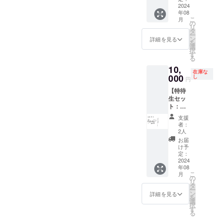
す。 その場合
イキン
反する
一輪花
2024
掲載
CAMPFIREでご
グが収
場合は
年08
の提供
(Specia
使用のユーザー
こ
録され
月
掲載を
・監督
l
の
IDを掲載させて
リ
たDVD
お断り
にロケ
Thanks
タ
頂きます。
ー
をお送
させて
弁差し
) ＊クラ
ン
詳細を見る
を
り致し
頂く場
入れ ・
ンク
選
択
ます。
合がご
監督か
アップ
す
る
＊支援
ざいま
らのお
の際、
時、必
す。 そ
10,
礼動画
出演者
在庫な
ず備考
の場合
（約2〜
000
の中か
し
円
欄にエ
CAMPF
3分程
ら5名に
ンド
IREでご
【特待
度） ・
一輪花
ロール
使用の
生セッ
監督の
をス
へ掲載
ユー
ト：西
サイン
タッフ
を希望
ザーID
玲名サ
付き・
からの
支援
される
を掲載
イン入
本編＋
お渡し
者：
(文字の
させて
り限定
メイキ
させて
2人
み、
頂きま
台本】
ング
頂きま
お届
ニック
す。
・出演
（Blu-
す。 ＊
け予
ネーム
者限定
ray）
定：
撮影時
等も可)
サイン
2024
・エン
のロケ
をご記
年08
入り台
ドロー
弁を出
こ
月
入くだ
本 ・エ
ルクレ
の
演者に
リ
さい。
ンド
ジット
タ
用意さ
ー
掲載す
ロール
掲載
ン
せて頂
詳細を見る
を
るお名
クレ
(Specia
選
きま
択
前や企
ジット
l
す
す。 ＊
る
業名は
掲載
Thanks
差し入