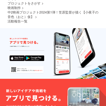
プロジェクトをさがす
>
ユー
ザーID
映画制作
>
を掲載
中2映画プロジェクト2024第1弾！笠原監督が描く【小夜子の
させて
音色（おと）仮】
>
頂きま
活動報告一覧
す。