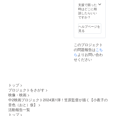
させて
等も可)
頂く場
支援で困った
をご記
合がご
時はどこに相
入くだ
ざいま
談したらいい
さい。
す。 そ
ですか？
掲載す
の場合
るお名
CAMPF
ヘルプページを
前や企
IREでご
見る
業名は
使用の
審査の
ユー
上、第
ザーID
このプロジェクト
３者を
を掲載
の問題報告は
特定す
こち
させて
る内容
頂きま
ら
よりお問い合わ
や公序
す。
せください
良俗に
反する
場合は
掲載を
お断り
させて
トップ
>
頂く場
プロジェクトをさがす
>
合がご
映像・映画
>
ざいま
す。 そ
中2映画プロジェクト2024第1弾！笠原監督が描く【小夜子の
の場合
音色（おと）仮】
>
CAMPF
活動報告一覧
IREでご
トップ
>
使用の