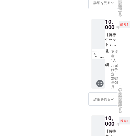
ロール
異なる
ン
ず備考
詳細を見る
上、第
を
クレ
場合が
選
欄にエ
３者を
択
ジット
ござい
す
ンド
特定す
る
掲載
ます。
ロール
る内容
10,
(Specia
※御礼
へ掲載
や公序
残り2
l
000
メッ
を希望
良俗に
円
Thanks
セージ
される
反する
【特待
) ・出演
動画
(文字の
場合は
生セッ
者から
（15
み、
掲載を
ト：西
のお礼
秒〜30
ニック
お断り
玲名サ
メッ
秒予
ネーム
させて
支援
イン入
セージ
定）
等も可)
者：
頂く場
り限定
動画 ※
データ
1人
をご記
合がご
台本
ほぼ決
便にて
入くだ
お届
ざいま
（追
定稿と
お送り
け予
さい。
す。 そ
加）】
なりま
定：
させて
掲載す
の場合
・出演
2024
すの
頂きま
るお名
CAMPF
年09
者限定
で、一
す。 ※
前や企
IREでご
こ
月
サイン
部完成
の
支援
業名は
使用の
リ
入り台
映画と
タ
時、必
審査の
ユー
ー
本 ・エ
異なる
ン
ず備考
詳細を見る
上、第
ザーID
を
ンド
場合が
選
欄にエ
３者を
を掲載
択
ロール
ござい
す
ンド
特定す
させて
る
クレ
ます。
ロール
る内容
頂きま
10,
ジット
※御礼
へ掲載
や公序
す。
残り3
掲載
000
メッ
を希望
良俗に
円
(Specia
セージ
される
反する
【特待
l
動画
(文字の
場合は