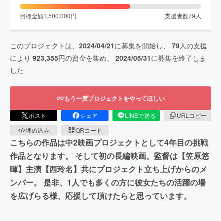
目標金額
1,500,000
円
支援者数
79
人
このプロジェクトは、
2024/04/21
に募集を開始し、
79
人の支援
により
923,355
円の資金を集め、
2024/05/31
に募集を終了しま
した
もう一度プロジェクトをやってほしい
ポスト
シェア
LINEで送る
URLコピー
埋め込み
QRコード
こちらの作品は中2映画プロジェクトとして4年目の挑戦
作品となります。 そして初の長編映画。監督は【笠原悠
暉】主演【西玲名】共にプロジェクト立ち上げからのメ
ンバー。 是非、1人でも多くの方に彼女たちの活躍の場
を広げらる様、応援して頂けたらと思っています。