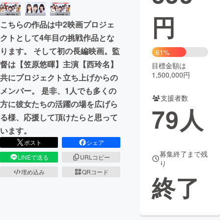
円
まちづくり・地域活性化
こちらの作品は中2映画プロジェ
クトとして4年目の挑戦作品とな
CAMPFIRE for Social Good
CAMPFIRE Creation
ります。 そして初の長編映画。監
61%
CAMPFIREふるさと納税
machi-ya
コミュニティ
督は【笠原悠暉】主演【西玲名】
目標金額は
1,500,000円
共にプロジェクト立ち上げからの
メンバー。 是非、1人でも多くの
支援者数
方に彼女たちの活躍の場を広げら
79
人
る様、応援して頂けたらと思って
います。
ポスト
シェア
募集終了まで残
LINEで送る
URLコピー
り
埋め込み
QRコード
終了