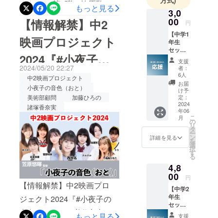
方式)
クト2024第1弾！笠原監督
もっと見る
年6月には父を迎えてのライ
3,0
が描く【小夜子の音色（お
00
【情報解禁】中2
ブを町田「まほろ座」で開
円
と）仮】のクラウドファン
【中学1
催、デザイナーとしてグッ
映画プロジェクト
年生
ディングが残り7日となりま
ズ制作にも携わるなど、活
セッ
2024『#小夜子の
した。これまでにご支援い
ト：応
支援
躍の幅を広げながらマルチ
援】 ぜ
2024/05/20 22:27
者：
ただきました皆様、本当に
音色（おと）』美
ひ！応
6人
な活動を続けている。オ
中2映画プロジェクト
援をし
お届
ありがとうございます！！
小夜子の音色（おと）
て頂き
フィシャルサイト
術部顧問・加藤ひ
け予
たいで
美術部顧問
加藤ひろの
定：
スタッフ一同、素晴らしい
https://iroas-c.com/shao/
す！ ●
2024
諸塚香奈実
ろの役で諸塚香奈
年06
作品となるよう、制作を進
出演者
こ
月
からの
の
めております。さて、今日
リ
実、出演！
お礼
タ
ー
メッ
ン
詳細を見る
はキャストの「西玲名」よ
を
セージ
選
択
動画 ※
り、本作品への思いを頂き
す
る
出演者
ました！ーーーーー今回、
4,8
の中か
ら2名の
00
円
恋愛ストーリーに出演する
メッ
【情報解禁】中2映画プロ
【中学2
セージ
にあたって台本をいただい
年生
ジェクト2024『#小夜子の
動画
セッ
（15
てから、男性目線の意見も
音色（おと）』美術部顧
ト：
秒〜30
もっと見る
支援