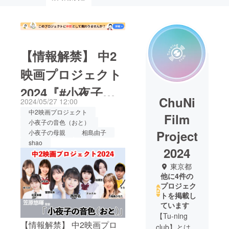
【情報解禁】 中2
映画プロジェクト
2024『#小夜子の
ChuNi
2024/05/27 12:00
音色（おと）』 小
中2映画プロジェクト
Film
小夜子の音色（おと）
夜子の母親・相島
Project
小夜子の母親
相島由子
shao
由子役でshao、出
2024
演！
東京都
他に4件の
プロジェク
トを掲載し
ています
【Tu-ning
【情報解禁】 中2映画プロ
club】とは