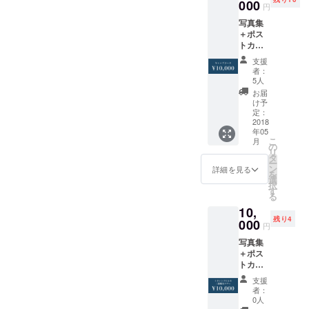
5月4日
000
円
以降順
写真集
次発送
＋ポス
トカー
ド＋展
支援
示レセ
者：
プショ
5人
ンパー
お届
ティご
け予
招待＋
定：
「South
2018
年05
End（
こ
月
南
の
リ
端）」
タ
ー
キャッ
ン
詳細を見る
を
プ ※送
選
択
料込
す
る
み・
10,
2018年
残り4
5月4日
000
円
以降順
写真集
次発送
＋ポス
トカー
ド＋展
支援
示レセ
者：
プショ
0人
ンパー