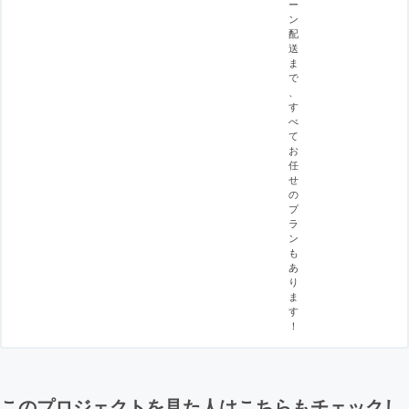
ー
ン
配
送
ま
で
、
す
べ
て
お
任
せ
の
プ
ラ
ン
も
あ
り
ま
す
！
このプロジェクトを見た人はこちらもチェックし