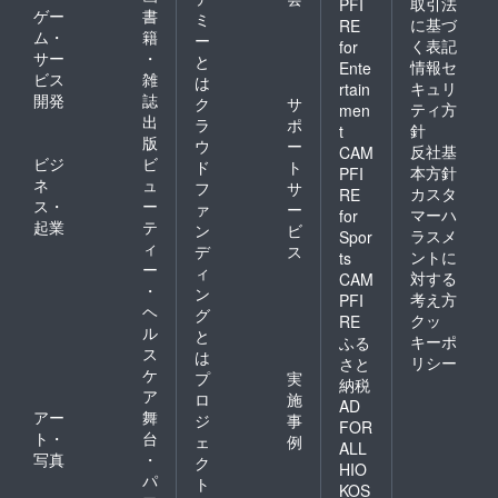
取引法
PFI
ゲー
書
ミ
に基づ
RE
ム・
籍
ー
く表記
for
サー
・
と
情報セ
Ente
ビス
雑
は
キュリ
rtain
開発
誌
ク
サ
ティ方
men
出
ラ
ポ
針
t
版
ウ
ー
反社基
CAM
ビジ
ビ
ド
ト
本方針
PFI
ネ
ュ
フ
サ
カスタ
RE
ス・
ー
ァ
ー
マーハ
for
起業
テ
ン
ビ
ラスメ
Spor
ィ
デ
ス
ントに
ts
ー
ィ
対する
CAM
・
ン
考え方
PFI
ヘ
グ
クッ
RE
ル
と
キーポ
ふる
ス
は
リシー
さと
ケ
プ
実
納税
ア
ロ
施
AD
アー
舞
ジ
事
FOR
ト・
台
ェ
例
ALL
写真
・
ク
HIO
パ
ト
KOS