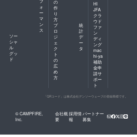
フ
の
HI
ォ
作
JFA
ー
り
クラ
マ
方
ウド
ン
プ
統
ファ
ス
ロ
計
ン
ソー
ジ
デ
ディ
シャ
ェ
ー
ング
ル
ク
タ
mac
グッ
ト
hi-ya
ド
の
補助
広
金申
め
請サ
方
ポー
ト
「QRコード」は株式会社デンソーウェーブの登録商標です。
© CAMPFIRE,
会社概
採用情
パートナー
Inc.
要
報
募集