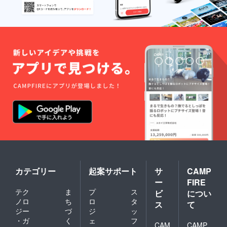
カテゴリー
起案サポート
サ
CAMP
ー
FIRE
テク
ま
プ
ス
ビ
につい
ノロ
ち
ロ
タ
ス
て
ジー
づ
ジ
ッ
・ガ
く
ェ
フ
CAM
CAMP