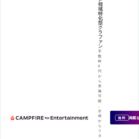
領
域
特
化
型
ク
ラ
フ
ァ
ン
手
数
料
0
円
か
ら
実
施
可
能
。
企
画
掲載
無料
か
ら
リ
タ