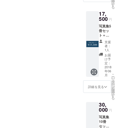
選
択
順次発
す
る
送
17,
500
円
写真集5
冊セッ
ト＋ポ
スト
支援
カード
者：
＋展示
1人
レセプ
お届
ション
け予
パー
定：
ティご
2018
年06
招待 ※
こ
月
送料込
の
リ
み・
タ
ー
2018年
ン
詳細を見る
を
6月以降
選
択
順次発
す
る
送
30,
000
円
写真集
10冊
セット