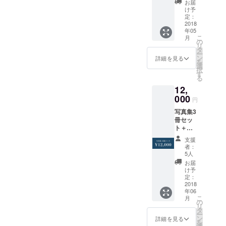
お届
ティご
け予
招待＋
定：
ミネシ
2018
年05
ンゴに
こ
月
よる三
の
リ
浦観光
タ
ー
ツアー
ン
詳細を見る
を
参加券
選
択
※送料込
す
る
み・
12,
2018年
5月4日
000
円
以降順
写真集3
次発送
冊セッ
ト＋ポ
スト
支援
カード
者：
＋展示
5人
レセプ
お届
ション
け予
パー
定：
ティご
2018
年06
招待 ※
こ
月
送料込
の
リ
み・
タ
ー
2018年
ン
詳細を見る
を
6月以降