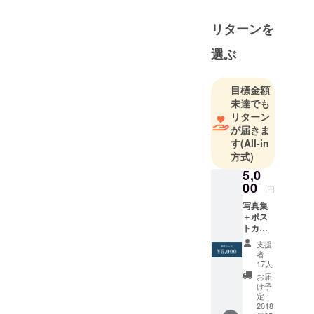
創刊。
リターンを
１人でも多
くの美容師
選ぶ
に、世の中
にこんなに
目標金額
もおもしろ
未達でも
い美容師が
リターン
いるんだ。
が届きま
ということ
す
(All-in
を伝えた
方式)
い。
5,0
あなたが
00
円
持っている
写真集
アイデン
＋ポス
トカー
ティティを
ド＋展
支援
大切に。
示レセ
者：
プショ
17人
ンパー
お届
これからの
ティご
け予
表現は自分
招待 ※
定：
送料込
2018
が主役なん