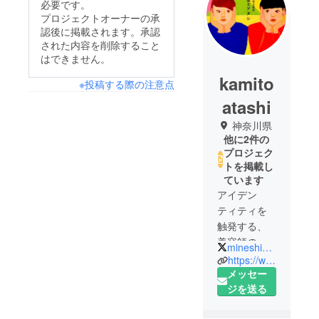
必要です。
プロジェクトオーナーの承
認後に掲載されます。承認
された内容を削除すること
はできません。
kamito
※投稿する際の注意点
atashi
神奈川県
他に2件の
プロジェク
トを掲載し
ています
アイデン
ティティを
触発する、
美容師のた
mineshingo
めの美容文
https://www.facebook.com/kamitoatashi
芸雑誌「髪
メッセー
とアタシ」
ジを送る
１２／２４