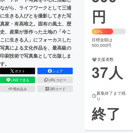
ながら、ライフワークとして三浦
円
まちづくり・地域活性化
に生きる人びとを撮影してきた写
真家・有高唯之。固有の風土、歴
CAMPFIRE for Social Good
CAMPFIRE Creation
史、産業が形作った土地の「今こ
63%
CAMPFIREふるさと納税
machi-ya
コミュニティ
こに生きる人」にフォーカスした
目標金額は
500,000円
写真による文化作品を、最高級の
印刷技術で写真集として出版しま
支援者数
す。
37
人
ポスト
シェア
LINEで送る
URLコピー
埋め込み
QRコード
募集終了まで残
り
終了