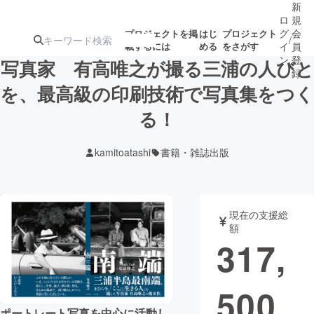
新
ロ
規
グ
会
プロジェクトを掲
はじ
プロジェクト
/
載するには
める
をさがす
イ
員
ン
登
写真家 有高唯之が撮る三浦の人びと
録
を、最高級の印刷技術で写真集をつく
る！
人気のプロ
注目のリ
注目の新着プロ
募集終了が近いプ
もうすぐ公開
ジェクト
ターン
ジェクト
ロジェクト
されます
kamitoatashi
書籍・雑誌出版
アート・写真
音楽
現在の支援総
テクノロジー・ガジェット
ゲーム・サ
額
317,
映像・映画
書籍・雑誌
500
ビジネス・起業
チャレンジ
ポートレート写真を中心に活動し