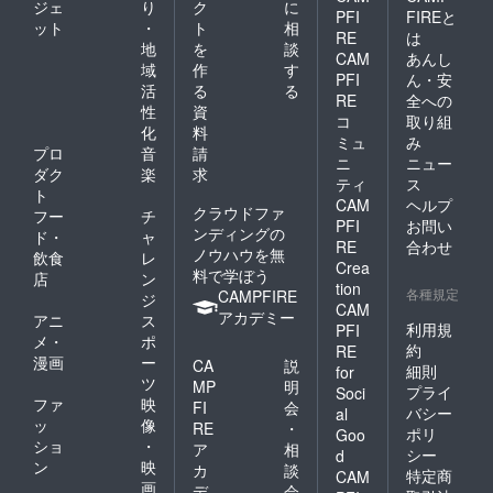
ジェ
り
ク
に
PFI
FIREと
ット
・
ト
相
RE
は
地
を
談
CAM
あんし
域
作
す
PFI
ん・安
活
る
る
RE
全への
性
資
コ
取り組
化
料
ミュ
み
プロ
音
請
ニ
ニュー
ダク
楽
求
ティ
ス
ト
CAM
ヘルプ
クラウドファ
フー
チ
PFI
お問い
ンディングの
ド・
ャ
RE
合わせ
ノウハウを無
飲食
レ
Crea
料で学ぼう
店
ン
tion
各種規定
CAMPFIRE
ジ
CAM
アカデミー
アニ
ス
利用規
PFI
メ・
ポ
約
RE
漫画
ー
CA
説
細則
for
ツ
MP
明
プライ
Soci
ファ
映
FI
会
バシー
al
ッ
像
RE
・
ポリ
Goo
ショ
・
ア
相
シー
d
ン
映
カ
談
特定商
CAM
画
デ
会