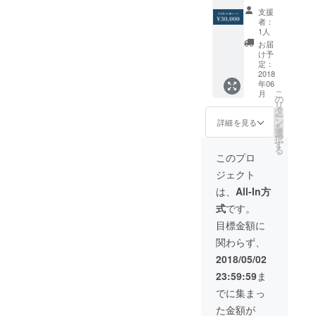
＋ポス
支援
トカー
者：
ド＋展
1人
示レセ
お届
プショ
け予
ンパー
定：
ティご
2018
年06
招待 ※
こ
月
送料込
の
リ
み・
タ
ー
2018年
ン
詳細を見る
を
6月以降
選
択
順次発
す
る
送
このプロ
ジェクト
は、
All-In方
式
です。
目標金額に
関わらず、
2018/05/02
23:59:59
ま
でに集まっ
た金額が