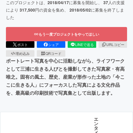
このプロジェクトは、
2018/04/17
に募集を開始し、
37
人の支援
により
317,500
円の資金を集め、
2018/05/02
に募集を終了しま
した
もう一度プロジェクトをやってほしい
ポスト
シェア
LINEで送る
URLコピー
埋め込み
QRコード
ポートレート写真を中心に活動しながら、ライフワーク
として三浦に生きる人びとを撮影してきた写真家・有高
唯之。固有の風土、歴史、産業が形作った土地の「今こ
こに生きる人」にフォーカスした写真による文化作品
を、最高級の印刷技術で写真集として出版します。
エ
ン
タ
メ