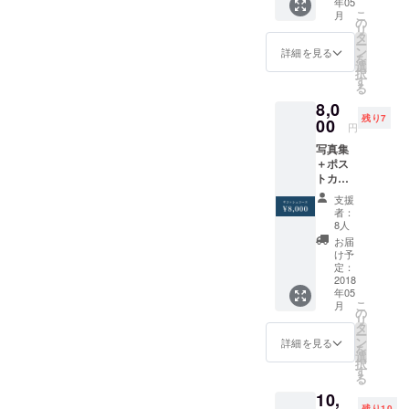
年05
み・
だ、という
こ
月
2018年
の
リ
ことを。
5月4日
タ
ー
以降順
ン
詳細を見る
を
次発送
選
択
す
る
8,0
残り7
00
円
写真集
＋ポス
トカー
ド＋展
支援
示レセ
者：
プショ
8人
ンパー
お届
ティご
け予
招待＋
定：
「South
2018
年05
End（
こ
月
南
の
リ
端）」
タ
ー
サコッ
ン
詳細を見る
を
シュ ※
選
択
送料込
す
る
み・
10,
2018年
残り10