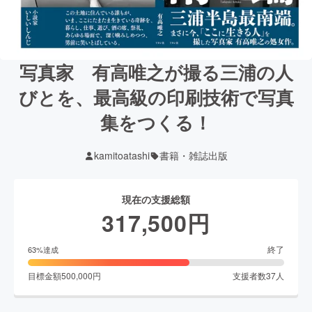
写真家 有高唯之が撮る三浦の人
びとを、最高級の印刷技術で写真
集をつくる！
kamitoatashi
書籍・雑誌出版
現在の支援総額
317,500
円
終了
63
%達成
目標金額
500,000
円
支援者数
37
人