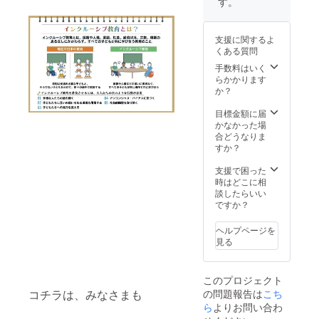
す。
Gmailよ
モート
も伺お
のわ】
譜が読
りお送
レッス
うと
のコン
めるよ
りさせ
ン
思って
サート
うにな
ていた
支援に関するよ
（zoom
おりま
当日の
りたい
だきま
くある質問
）にて
すが、
プログ
方 ・
す。 ぜ
レッス
宿泊が
ラム
もっと
手数料はいく
ひご支
ンさせ
必要な
に、ス
毎日に
らかかります
援、応
ていた
場合は2
ペシャ
刺激が
か？
援よろ
だきま
人分の
ルサン
欲しい
しくお
す。 ♫
宿泊費
クスと
方 ・ボ
目標金額に届
願いい
期待で
がかか
して広
イスト
かなかった場
たしま
きる効
りま
告やお
レー
合どうなりま
す。
果♫ ・
す。ご
名前を
ナーを
すか？
トート
音やリ
了承く
掲載さ
目指す
バッグ
ズムで
ださ
せてい
方 ・保
支援で困った
は郵送
豊かな
い。 2
ただき
育士免
時はどこに相
させて
心づく
人の
ます。
許・幼
談したらいい
いただ
り ・表
ボーカ
・掲載
稚園教
ですか？
きます
現力
ル、た
期間：
諭取得
ので、
アップ
まきえ
2024年
を目指
ヘルプページを
ご住所
・プロ
り・か
5月26日
す方 ・
見る
とお名
を目指
こい絵
から、
ストレ
前の記
す方の
里加の
イベン
ス発散
入をお
スキル
出張コ
トを行
したい
願い致
このプロジェクト
アップ
ンサー
う度に
方 対面
しま
の問題報告は
こち
コチラは、みなさまも
・シニ
トで
毎回掲
レッス
す。
アの健
す。弾
載
ら
よりお問い合わ
ンは、
康維持
き語り
（2026
大阪府