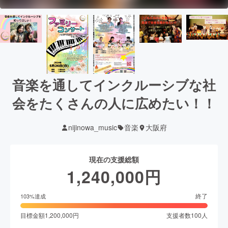
音楽を通してインクルーシブな社
会をたくさんの人に広めたい！！
nijinowa_music
音楽
大阪府
現在の支援総額
1,240,000
円
終了
103
%達成
目標金額
1,200,000
円
支援者数
100
人