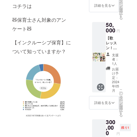
タ
ありの
すく、
攻ミュージ
限はあ
応援し
ー
せん
が歌っ
コチラは
ン
ままの
詳細を見る
お洒落
りませ
たい！
を
カル科卒
か？限
てお届
選
姿もお
なトー
ん。 そ
と思っ
択
定数の
けする
す
業。ミュー
見せで
トバッ
れぞれ
てくだ
る
🧸保育士さん対象のアン
ためお
楽曲
きたら
グを選
金額に
ジカル『赤
さる方
50,
急ぎく
を、次
と思っ
びまし
よって
へ。 ※
ケート🧸
毛のアン』
ださ
000
の3曲の
ており
た。カ
円
お礼の
追加ご
い。】
中から
ます。
オーディ
ラーも4
文章を
支援や
【歌
歌レッ
お選び
なかな
色の中
お送り
【インクルーシブ保育】に
支援の
ション合格
レッス
スン2回
くださ
かお見
からお
させて
拡散も
ン！オ
券（60
をきっかけ
い。
せでき
選びい
ついて知っていますか？
いただ
大歓迎
リジナ
分×2
①にじ
ない
ただけ
支援
に2007年上
きま
です。
ルトー
回）を
いろ
シーン
者：
ます。
す。
追加ご
京。島谷ひ
トバッ
お送り
（絢
1人
も？入
どのお
メール
支援を
グ！
させて
香） ②
とみ氏、安
れさせ
お届
色も
は、に
してく
メッ
いただ
ホール
け予
ていた
めっ
じのわ
奈淳氏とと
ださる
セー
きま
定：
ニュー
だきま
ちゃ可
Gmailよ
方は追
ジ！福
2024
もにツアー
す。 た
ワール
す。 リ
愛いで
りお送
加金額
年05
袋のよ
まきえ
ド
ハーサ
メンバーと
す！
りさせ
こ
をご記
月
うなス
り・か
の
（ディ
ルの様
︎【カ
ていた
リ
入くだ
して全国ツ
ペシャ
こい絵
タ
ズニー
子を見
ラー︎】
だきま
ー
さい。
ルリ
里加そ
ン
アー出演。
映画ア
詳細を見る
ていた
・ネイ
す。 ぜ
を
例えば
ターン
れぞれ1
選
ラジン
だき、
ビー ・
その後様々
ひご支
択
5,000円
で
回ず
す
より）
ご一緒
ライト
援、応
る
をご支
な舞台やコ
す！！
つ、ど
③ルー
に5月の
グレー
援よろ
援して
300
】 ①歌
ちらか
ジュの
ンサートに
本番へ
・レッ
しくお
くださ
レッス
,00
で2回な
伝言
のドキ
残り1
ド ・デ
願いい
出演。自身
る場合
ン券（1
ど、組
0
（松任
ドキワ
イジー
円
たしま
は 追加
回） ②
のソロライ
み合わ
谷由