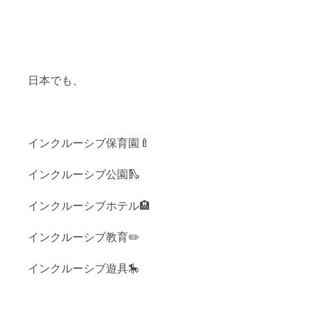
私たち
ていた
も母な
だきま
ので、
す。 ぜ
ママさ
ひご支
んたち
援、応
はじ
援よろ
め、皆
しくお
日本でも、
さんに
願いい
とって
たしま
使いや
す。
すく、
お洒落
インクルーシブ保育園🍼
なトー
トバッ
グを選
インクルーシブ公園🛝
びまし
た。カ
ラーも4
インクルーシブホテル🏨
色の中
からお
選びい
インクルーシブ教育✏️
ただけ
ます。
どのお
インクルーシブ遊具🎠
色も
めっ
ちゃ可
愛いで