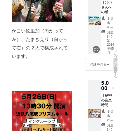
【〇〇
めて創りあ
さんへ
げた親子コ
の感謝
の気持
ンサート
支援
ちを、
者：
や、シニア
口ずさ
33人
かこい絵里加（向かって
向けの健康
みなが
お届
らメロ
け予
音楽。みな
左）、たまきえり（向かっ
ディー
定：
さんに元気
にのせ
2024
て右）の２人で構成されて
年05
て、お
と笑顔をプ
こ
月
礼の
の
います。
レゼント出
リ
メール
タ
ー
来るよう
を送ら
ン
詳細を見る
を
せてい
選
に、活動の
択
ただき
す
場をどんど
る
ま
5,0
ん広げてい
す！！
】 応援
00
きたいと思
円
してい
います。
【秘密
ただ
の音楽
き、心
時間を
より感
【たまきえ
お届け
謝で
支援
りプロ
しま
す。 本
者：
す！本
当にあ
26人
フィール】
番に向
りがと
お届
東京都港区
けて話
うござ
け予