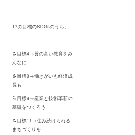
育士免
は、に
マイズ
畿圏以
許・幼
じのわ
してい
外にお
稚園教
Gmailに
ただけ
住まい
諭取得
して、
ます！
の方
を目指
個別で
※支援
で、ご
17の目標のSDGsのうち、
す方 ・
丁寧に
時、必
支援し
ストレ
相談さ
ず備考
てくだ
ス発散
せてい
欄に掲
さり
したい
ただき
載を希
レッス
方 ②オ
ます。
望され
ンご希
リジナ
ぜひ、
るお名
望の方
📝目標4→質の高い教育をみ
ルトー
私たち
前をご
は、リ
んなに
トバッ
【にじ
記入く
モート
グ にじ
のわ】
ださ
レッス
のわロ
の出張
い。 広
ン
📝目標8→働きがいも経済成
ゴ入り
コン
告の内
（zoom
のオリ
サー
容や
）をさ
長も
ジナル
ト、よ
データ
せてい
トート
ろしく
は、に
ただき
バッグ
お願い
じのわ
ます。
📝目標9→産業と技術革新の
です。
いたし
Gmailに
レッス
A4サイ
ます。
てお送
ンを受
基盤をつくろう
ズも入
楽しさ
りくだ
けられ
るお洒
と喜
さい。
るチ
落な
び、感
よろし
📝目標11→住み続けられる
ケット
フォル
動をお
くお願
（画
まちづくりを
ムで
届けい
いいた
像）を
す！
たしま
しま
メール