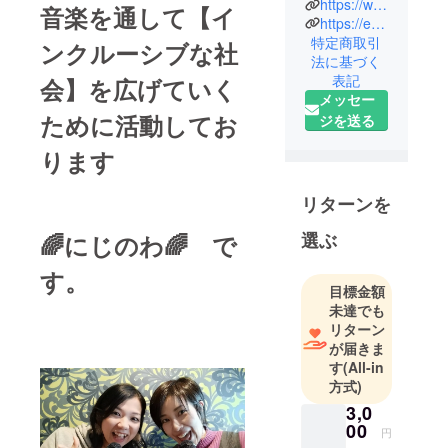
す。
https://www.instagram.com/erica.musical0219?igsh=bDNlbmRzaHVoOWEw&utm_source=qr
音楽を通して【イ
https://ericamusic.official.ec
たまきえ
特定商取引
ンクルーシブな社
り・かこい
法に基づく
絵里加の２
表記
会】を広げていく
人で構成さ
メッセー
れていま
ために活動してお
ジを送る
す。
ります
【インク
ルーシブ】
は、全てを
リターンを
包み込むと
選ぶ
🌈にじのわ🌈 で
いう意味が
あります。
す。
障害のある/
目標金額
未達でも
なしで人を
リターン
わけない。
が届きま
みんな一緒
す
(All-in
に楽しも
方式)
う！そんな
3,0
想いを込め
00
円
て、心を込