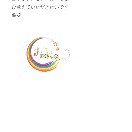
レッス
ひ覚えていただきたいです
ンチ
ケット
😆🌈
画像・
メール
は、に
じのわ
Gmailよ
りお送
りさせ
ていた
だきま
す。 ぜ
ひご支
援、応
援よろ
しくお
願いい
たしま
す。