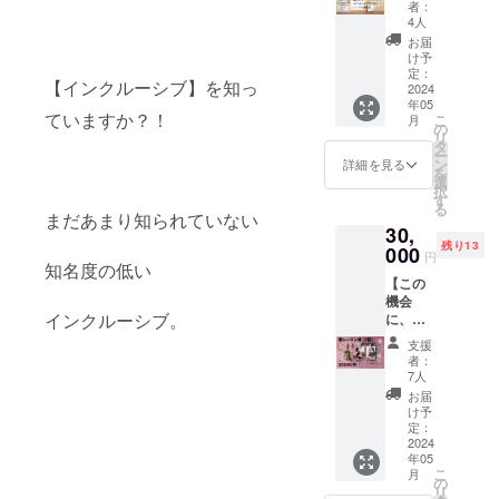
（限定
らプリ
支援や
者：
人のお
ラム障害
モ
YouTub
ントま
4人
支援の
気持ち
ニー！
eの
次男、軽度
でして
拡散も
お届
が集ま
！そし
URL）
いただ
け予
大歓迎
ること
知的障害
てなん
＆お礼
定：
きまし
です。
によっ
【インクルーシブ】を知っ
と！1ポ
2024
のメッ
た。 ロ
追加ご
て【イ
年05
イント
セージ
ゴもさ
支援を
ンク
ていますか？！
こ
月
アドバ
をお届
の
りげな
してく
ルーシ
リ
【かこい絵
イス＆
けしま
タ
くプリ
ださる
ブな社
ー
レク
里加プロ
す！！
ン
ントさ
詳細を見る
方は追
会】を
を
チャー
これか
選
れてい
加金額
フィール】
広げる
択
もお伝
ら5月26
す
るの
をご記
という
る
兵庫県神戸
えしま
日のコ
まだあまり知られていない
で、ど
入くだ
私たち
30,
す！】
ンサー
市出身。
んな場
さい。
の夢が
残り13
リクエ
000
トに向
面でも
例えば
円
叶いま
母の影響で
知名度の低い
スト曲
けて、
使い勝
10,000
す。 2
【この
幼少期より
（歌唱
準備や
手抜群
円をご
人の溢
機会
動画）
リハー
です！
音楽に触
支援し
れる感
インクルーシブ。
に、私
＆お礼
サルを
私たち
てくだ
謝の気
れ、3歳より
たちの
のメッ
重ねて
も母な
さる方
支援
持ち
ボーカ
セージ
ピアノを始
いきま
ので、
者：
は 追加
を、
ルレッ
をお届
す。そ
7人
ママさ
金額を
める。
メール
スンで
けいた
の貴重
んたち
お届
5,000円
にてお
大阪音楽大
人生を
しま
なリ
け予
はじ
と記入
送りさ
更に豊
す。
定：
ハーサ
学短大部
め、皆
してく
せてい
かに！
2024
（YouT
ル風景
さんに
ださ
ただき
ジャズポ
年05
毎日に
ube限定
や、私
とって
い。 金
ます。 ◉
こ
月
花をさ
ピュラー専
URL）
の
たちの
使いや
額の上
もっと
リ
かせま
※私たち