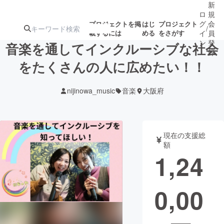
新
ロ
規
グ
会
プロジェクトを掲
はじ
プロジェクト
/
載するには
める
をさがす
イ
員
ン
登
音楽を通してインクルーシブな社会
録
をたくさんの人に広めたい！！
人気のプロ
注目のリ
注目の新着プロ
募集終了が近いプ
もうすぐ公開
nijinowa_music
音楽
大阪府
ジェクト
ターン
ジェクト
ロジェクト
されます
アート・写真
音楽
現在の支援総
額
1,24
テクノロジー・ガジェット
ゲーム・サ
0,00
映像・映画
書籍・雑誌
ビジネス・起業
チャレンジ