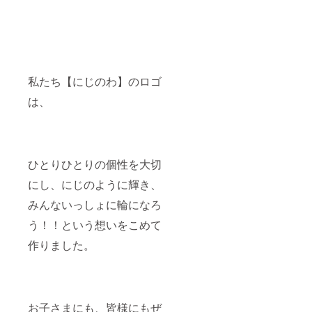
だきま
すの
で、ご
住所と
お名前
の記入
をお願
私たち【にじのわ】のロゴ
い致し
ます。
は、
③お礼
のメッ
セージ
私たち
からの
ひとりひとりの個性を大切
ありが
とうの
にし、にじのように輝き、
気持ち
をたっ
みんないっしょに輪になろ
ぷり詰
め込ん
う！！という想いをこめて
だ感謝
いっぱ
作りました。
いの
メール
をお送
りいた
しま
お子さまにも、皆様にもぜ
す！