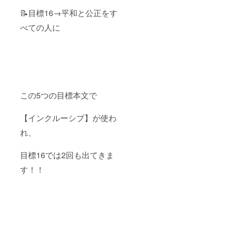
布・生
す。
す。
にてお
📝目標16→平和と公正をす
地に特
送りさ
化した
せてい
べての人に
ご縁の
ただき
ある印
ますの
刷会社
で、そ
さん
ちらを
に、
提示し
バッグ
てレッ
選定か
スンを
らプリ
受講し
この5つの目標本文で
ントま
てくだ
でして
さい。
いただ
ぜひご
【インクルーシブ】が使わ
きまし
一緒に
た。 ロ
音楽
れ、
ゴもさ
を、歌
りげな
う楽し
くプリ
さを味
目標16では2回も出てきま
ントさ
わいま
れてい
しょ
す！！
るの
う！
で、ど
メール
んな場
は、に
面でも
じのわ
使い勝
Gmailよ
手抜群
りお送
です！
りさせ