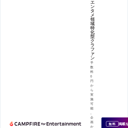
エ
ン
タ
メ
領
域
特
化
型
ク
ラ
フ
ァ
ン
手
数
料
0
円
か
ら
実
施
可
能
。
企
画
掲載
無料
か