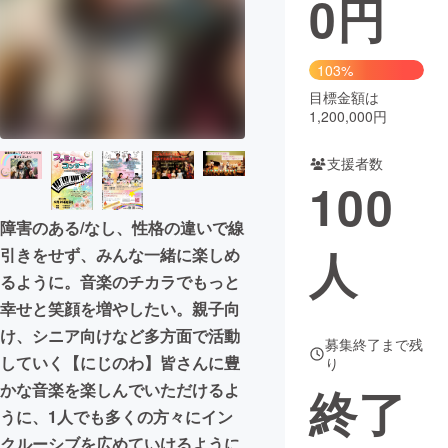
0
円
まちづくり・地域活性化
103%
目標金額は
CAMPFIRE for Social Good
CAMPFIRE Creation
1,200,000円
CAMPFIREふるさと納税
machi-ya
コミュニティ
支援者数
100
障害のある/なし、性格の違いで線
人
引きをせず、みんな一緒に楽しめ
るように。音楽のチカラでもっと
幸せと笑顔を増やしたい。親子向
け、シニア向けなど多方面で活動
募集終了まで残
していく【にじのわ】皆さんに豊
り
終了
かな音楽を楽しんでいただけるよ
うに、1人でも多くの方々にイン
クルーシブを広めていけるように