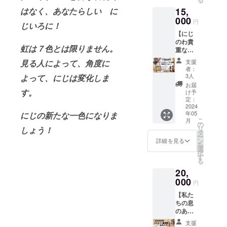
としても勤
かけし
お送り
謝の気
はなく、あなたらしい に
15,
ましょ
める。
いたし
持ちで
う！】
000
ます。
いっぱ
円
2011年、大
じいろに！
にじの
（YouT
いで
阪府堺市を
【にじ
わロゴ
ube限定
す！ 本
のわ貴
入りの
URL）
拠点に、現
当にあ
虹は７色とは限りません。
重なリ
オリジ
そし
りがと
在は音楽教
ハーサ
ナル
て、2人
うござ
見る人によって、角度に
支援
ル風
室とカル
トート
の感謝
いま
者：
景！な
バッグ
の想い
3人
よって、にじは変化しま
す。 私
チャース
んと
です。
をたっ
たちか
お届
クールにて
5/26の
す。
A4サイ
ぷり詰
け予
らのあ
本番の
ズも入
定：
歌唱指導を
め込ん
りがと
様子、
2024
るお洒
だお礼
うの気
行う。
年05
にじの新たな一色になりま
舞台裏
落な
のメッ
持ちを
こ
月
音楽健康指
やス
フォル
の
セージ
たっぷ
リ
しょう！
テージ
ムで
タ
を送ら
導士準２
り詰め
ー
ハイラ
す！
ン
せてい
詳細を見る
込んだ
を
級、発達支
イトも
布・生
選
ただき
感謝
択
特別に
援教育士取
地に特
す
ます。 ◉
いっぱ
る
掲載予
化した
もっと
いの
得。
20,
定！！
ご縁の
応援し
メール
2人の発達障
】 スペ
000
ある印
たい！
をお送
円
シャル
刷会社
害児を子育
と思っ
りいた
【私た
リハー
さん
てくだ
しま
て中。
ちの息
サル動
に、
さる方
す！ み
のあっ
長男、自閉
画30分
バッグ
へ。 ※
なさま
た歌声
程度
選定か
追加ご
症スペクト
一人一
支援
とハー