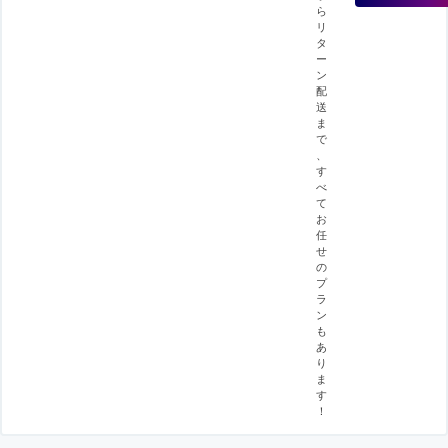
ら
リ
タ
ー
ン
配
送
ま
で
、
す
べ
て
お
任
せ
の
プ
ラ
ン
も
あ
り
ま
す
！