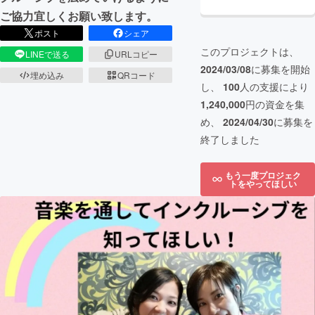
ご協力宜しくお願い致します。
ポスト
シェア
このプロジェクトは、
LINEで送る
URLコピー
2024/03/08
に募集を開始
埋め込み
QRコード
し、
100
人の支援により
1,240,000
円の資金を集
め、
2024/04/30
に募集を
終了しました
もう一度プロジェク
トをやってほしい