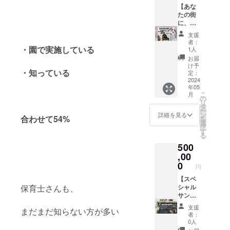
クワク
のいず
す。
金額を
オリジ
【あな
せは自
実） お
を感じ
ブ、子供た
れかよ
2,000
ナル
たの街
由で
選びに
ていた
りお選
円。
ちのライブ
トート
に、に
す。 歌
なっ
だけた
びに
10,000
バッグ
じのわ
以外で
企画、出
て、楽
らと思
なっ
支援
円をご
③お礼
がやっ
も、他
曲名を
いま
者：
て、お
演。ヴォイ
支援し
のメッ
てきま
にレッ
・園で実施している
記入し
1人
す！ ぜ
好きな
てくだ
ストレー
セージ
す！ 元
スンし
てくだ
ひ、共
お届
お色の
さる方
3つのリ
気と幸
てみた
さい。
け予
ナーとして
にイン
ご記入
は 追加
・知っている
ターン
せ、感
いカリ
定：
私たち
クルー
よろし
も活動。
金額を
のセッ
動の音
2024
キュラ
【にじ
シブの
くお願
7,000円
年05
トで
楽をお
2018年、西
ム（ピ
のわ】
想いを
いいた
こ
と記入
月
す！オ
届けし
アノや
の
の2人が
膨らま
司プロ
しま
リ
してく
ススメ
ます！
作詞作
タ
心を込
せま
す。
ー
ださ
デュース初
です！
限定・
曲、音
ン
めて、
詳細を見る
しょ
（写真
合わせて54%
を
い。
①歌
期限あ
楽全般
選
のオリジナ
感謝を
う！！
参照）
択
金額の
レッス
りのた
なんで
す
込めて
メール
サイズ
ルCD発売。
る
上限は
ン券（1
めお急
も）が
歌わせ
は、に
はこち
ありま
500
ヤマハ指導
回） た
ぎくだ
ござい
ていた
じのわ
らのサ
せん。
まきえ
さ
,00
ました
だきま
グレード5
Gmailよ
イズに
それぞ
り、か
い。】
ら、ぜ
0
す♫
りお送
なりま
円
級、音楽健
れ金額
こい絵
出張コ
ひこの
ハーモ
りさせ
す。
によっ
里加ど
ンサー
【スペ
康指導士準2
機会に
ニーも
ていた
※MLサ
てお礼
ちらの
ト権利
シャル
保育士さんも、
ご相談
お楽し
だきま
級取得。
イズ 内
の文章
レッス
券（限
サンク
くださ
みくだ
す。 ぜ
容量14L
をお送
2020年より
ンかお
定2組）
スの企
い。 ♫
さい。
ひご支
W46×H
支援
りさせ
まだまだ知らない方が多い
選びい
にじの
業様・
期待で
拠点を大阪
メール
援、応
者：
32×D14
ていた
ただけ
わが、
お名前
きる効
は、に
0人
援よろ
ぜひ！
に移す。
だきま
ます。
心を込
を私た
果♫ ・
じのわ