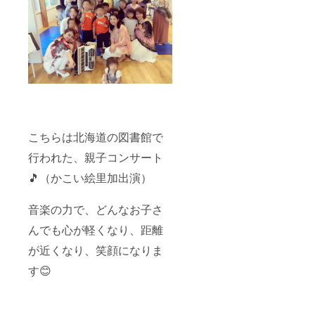
はこち
らのサ
イズに
なりま
す。
※MLサ
イズ
内容量
14L
W46×H
32×D14
ぜひ！
こちらは北海道の図書館で
お出か
けのお
行われた、親子コンサート
供に、
🎵（かこい絵里加出演）
お買い
物のお
供に。
音楽の力で、どんなお子さ
にじの
わトー
んでも心が軽くなり、距離
トバッ
グよろ
が近くなり、笑顔になりま
しくお
願い致
す😊
しま
す。 郵
送させ
ていた