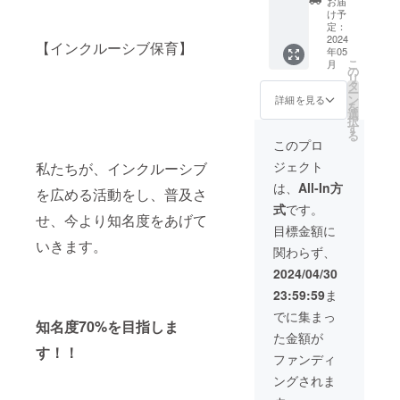
しくお
お届
お出か
す。
現在、音楽
ボーカ
めて魂
ちから
音やリ
Gmailよ
け予
願いい
けのお
メール
ルを専
込め
もご紹
ズムで
定：
りお送
特化型放課
たしま
供に、
は、に
門とし
て、出
介させ
2024
豊かな
りさせ
す。
【インクルーシブ保育】
お買い
後等デイ
じのわ
年05
ます
張コン
てくだ
心づく
ていた
物のお
こ
Gmailよ
月
が、ピ
サート
さ
サービス勤
り ・表
の
だきま
供に。
リ
りお送
アノや
をいた
い！！
現力
タ
す。 ぜ
務。2人娘の
にじの
ー
りさせ
作詞作
しま
】 スポ
アップ
ン
ひご支
詳細を見る
わトー
を
ていた
曲な
す。 ※
ンサー
・プロ
選
援、応
トバッ
択
だきま
ど。何
大阪府
掲載を
を目指
す
援よろ
グ、よ
る
す。 ぜ
でもご
以外の
させて
す方の
しくお
このプロ
ろしく
ひご支
相談く
場合、
いただ
スキル
願いい
お願い
援、応
ジェクト
私たちが、インクルーシブ
ださ
別途交
きま
アップ
たしま
致しま
援よろ
い。 対
通費が
す。 企
・シニ
す。
は、
All-In方
す。 に
を広める活動をし、普及さ
しくお
面レッ
かかり
業様や
アの健
じのわ2
願いい
式
です。
スン
ます。
お店、
康維持
人より
せ、今より知名度をあげて
たしま
は、基
有効期
お教室
・カラ
目標金額に
感謝の
す。
本的に
限は
などは
オケや
いきます。
気持ち
関わらず、
大阪府
2025年
もちろ
ライブ
を込め
近郊の
12月31
ん、ど
の持ち
2024/04/30
て、お
スタジ
日まで
んな広
歌スキ
礼の
23:59:59
ま
オにて
です。
告でも
ルアッ
メッ
行いま
打ち合
大歓迎
プ ♫こ
でに集まっ
セージ
知名度70%を目指しま
す。関
わせ期
で
んな方
も送り
た金額が
西圏以
間要相
す！！
はぜひ♫
ます。
す！！
外にお
談。 基
◉5月26
・音楽
ファンディ
メール
住まい
本的に
日の私
を楽し
は、に
ングされま
の方
全国ど
たち
みたい
じのわ
は、リ
こへで
【にじ
方 ・楽