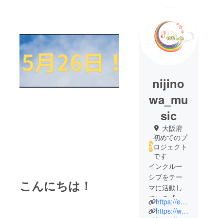
nijino
wa_mu
sic
大阪府
初めてのプ
ロジェクト
です
インクルー
シブをテー
こんにちは！
マに活動し
ている【に
https://erika-music.localinfo.jp/
じのわ】で
https://www.instagram.com/elly_teem16?igsh=OWllZ2FubjdldDMz