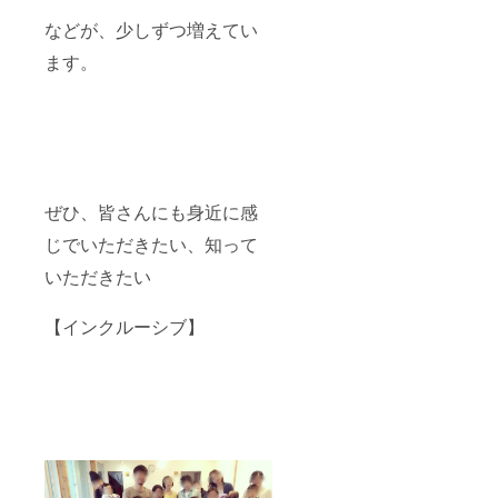
す！
などが、少しずつ増えてい
︎【カ
ラー︎】
ます。
・ネイ
ビー・
ライト
グ
レー・
レッ
ド・デ
イジー
ぜひ、皆さんにも身近に感
のいず
れかよ
じでいただきたい、知って
りお選
びに
いただきたい
なっ
て、お
好きな
【インクルーシブ】
お色の
ご記入
よろし
くお願
いいた
しま
す。
（写真
参照）
サイズ