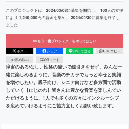
このプロジェクトは、
2024/03/08
に募集を開始し、
100
人の支援
により
1,240,000
円の資金を集め、
2024/04/30
に募集を終了し
ました
もう一度プロジェクトをやってほしい
ポスト
シェア
LINEで送る
URLコピー
埋め込み
QRコード
障害のある/なし、性格の違いで線引きをせず、みんな一
緒に楽しめるように。音楽のチカラでもっと幸せと笑顔
を増やしたい。親子向け、シニア向けなど多方面で活動
していく【にじのわ】皆さんに豊かな音楽を楽しんでい
ただけるように、1人でも多くの方々にインクルーシブ
を広めていけるようにご協力宜しくお願い致します。