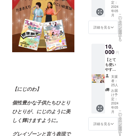
し合
出身。
いま
定：
い、何
2024
す！！
小学生時に
年05
度も練
初めて
こ
月
入団した合
習を重
のクラ
の
リ
ねてい
ウド
タ
唱団をきっ
ー
くリ
ファン
ン
詳細を見る
かけに歌う
を
ハーサ
ディン
選
択
ことが好き
ルの1コ
グで、
す
る
マをご
ワクワ
になる。
10,
一緒に
クドキ
音楽高校に
分かち
000
ドキ楽
円
あいま
て本格的に
しみな
【とて
しょ
気持ち
声楽を学
も使い
う！】
いっぱ
び、卒業後
やすく
5月26日
いで挑
てお洒
の本番
戦して
は音楽専門
支援
落！！
に向け
いま
者：
学校入学。
日本の
て、練
す。 で
25人
【にじのわ】
どこか
後に舞台や
習を重
も正
お届
へ、世
ねてい
直、不
け予
ミュージカ
界のど
るリ
定：
安や緊
個性豊かな子供たちひとり
ル、ショー
こかへ
2024
ハーサ
張もあ
年05
ご一緒
ル風景
を中心に活
る中
ひとりが、にじのように美
こ
月
に、に
を編集
の
で、ご
動。ピアノ
リ
じのわ
した貴
タ
支援い
しく輝けますように。
ー
ラウンジに
トート
重な動
ン
ただい
詳細を見る
を
バッグ
画15分
選
た皆様
てシンガー
択
でお出
グレイゾーンと言う表現で
ほどを
す
には感
る