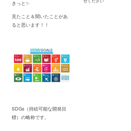
せください
きっと✨
・カラ
や音源
年12月
近郊の
オケや
で歌う
31日ま
スタジ
ライブ
ことも
で約2年
オを借
見たこと＆聞いたことがあ
の持ち
可能で
半、事
りて
歌スキ
す。 ピ
業が続
レッス
ると思います！！
ルアッ
アニス
く限り
ンさせ
プ ♫こ
ト、他
掲載さ
ていた
んな方
の
せてい
だきま
はぜひ♫
ミュー
ただき
す。 場
・音楽
ジシャ
ます）
合に
を楽し
ンが必
・掲載
よっ
みたい
要な場
方法：
て、交
方 ・楽
合は、
A4サイ
通費を
譜が読
別途追
ズのチ
いただ
めるよ
加料金
ラシ1枚
く場合
うにな
がかか
分をお
もござ
りたい
りま
使いく
いま
方 ・
す。 日
ださ
す。
もっと
程やご
い。 文
レッス
毎日に
希望の
字、ロ
ンの詳
刺激が
ステー
ゴ、バ
細や場
欲しい
ジ内容
ナー掲
所など
方 ・ボ
（お子
載、画
は個別
SDGs（持続可能な開発目
イスト
様向
像、お
でご相
レー
け、シ
写真な
標）の略称です。
談させ
ナーを
ニア向
ど、ご
ていた
目指す
けな
自由に
だきま
方 ・保
ど）
カスタ
す。 近