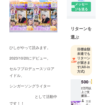
デビュー!!セ
メッセー
ルフP￤#あ
ジを送る
いどる￤
DarkIlluminat
e￤ヲタ⇒ #
緋獅谷のは
リターンを
ちみつ🐝🍯
選ぶ
￤LIVE情報
⇒ #びぃとラ
ひしがやって読みます。
イブ情報🍯
目標金額
￤📨お仕事
未達でも
2023/10/20にデビュー。
リターン
依頼ﾘｯﾄﾘﾝｸ
が届きま
メアドまで #
す
(All-in
セルフプロデュースソロア
地下アイド
方式)
ル￤
イドル、
500
円
シンガーソングライター
2万円以
上ご支
援頂い
として活動中
た方限
支援
です！！
定生誕
者：