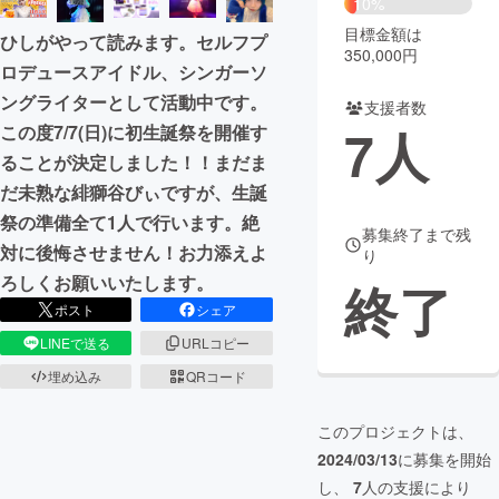
10%
目標金額は
ひしがやって読みます。セルフプ
まちづくり・地域活性化
350,000円
ロデュースアイドル、シンガーソ
ングライターとして活動中です。
支援者数
CAMPFIRE for Social Good
CAMPFIRE Creation
7
人
この度7/7(日)に初生誕祭を開催す
CAMPFIREふるさと納税
machi-ya
コミュニティ
ることが決定しました！！まだま
だ未熟な緋獅谷びぃですが、生誕
祭の準備全て1人で行います。絶
募集終了まで残
対に後悔させません！お力添えよ
り
ろしくお願いいたします。
終了
ポスト
シェア
LINEで送る
URLコピー
埋め込み
QRコード
このプロジェクトは、
2024/03/13
に募集を開始
し、
7
人の支援により