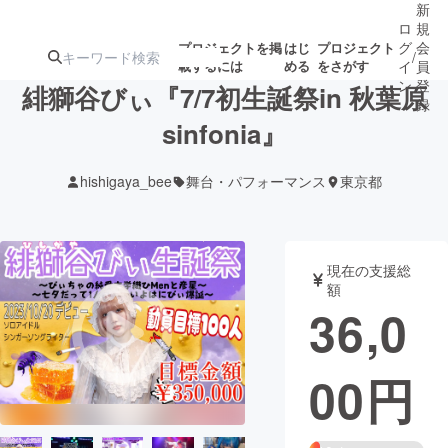
新
ロ
規
グ
会
プロジェクトを掲
はじ
プロジェクト
/
載するには
める
をさがす
イ
員
ン
登
緋獅谷びぃ『7/7初生誕祭in 秋葉原
録
sinfonia』
人気のプロ
注目のリ
注目の新着プロ
募集終了が近いプ
もうすぐ公開
hishigaya_bee
舞台・パフォーマンス
東京都
ジェクト
ターン
ジェクト
ロジェクト
されます
アート・写真
音楽
現在の支援総
額
36,0
テクノロジー・ガジェット
ゲーム・サ
00
円
映像・映画
書籍・雑誌
ビジネス・起業
チャレンジ