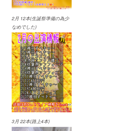
2月 12本(生誕祭準備の為少
なめでした)
3月 22本(路上4本)