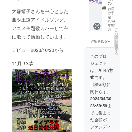
祭オリ
7人
ジナル
お届
大森靖子さんを中心とした
グッズ
け予
をリ
定：
曲や王道アイドルソング、
ター
2024
年07
ン。生
アニメ主題歌カバーして主
こ
月
誕祭限
の
リ
定ブロ
に歌って活動しています。
タ
ー
マイ
ン
詳細を見る
を
ド、ス
選
択
デビュー2023/10/20から
テッ
す
る
カー、T
このプロ
シャツ
11月
12本
ジェクト
(XLサイ
ズ)提
は、
All-In方
供！！
式
です。
！今後
販売さ
目標金額に
れない
関わらず、
限定デ
ザイン
2024/04/30
ぜひお
23:59:59
ま
手元に
ゲット
でに集まっ
してく
た金額が
ださ
い！！
ファンディ
！ また