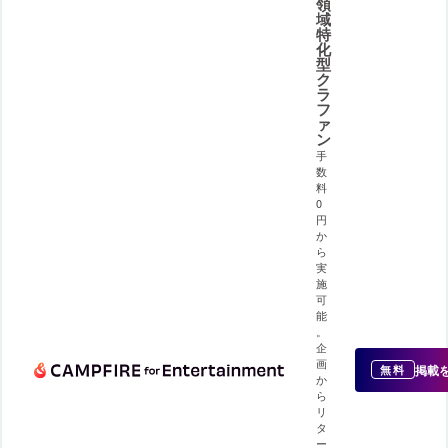
領
域
特
化
型
ク
ラ
フ
ァ
ン
手
数
料
0
円
か
ら
実
施
可
能
。
企
画
掲載
無料
か
ら
リ
タ
ー