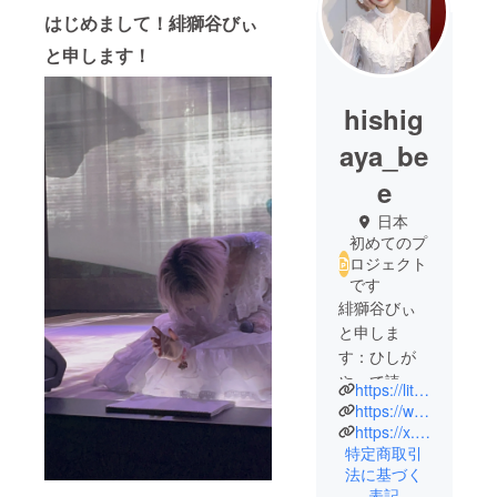
はじめまして！緋獅谷びぃ
と申します！
hishig
aya_be
e
日本
初めてのプ
ロジェクト
です
緋獅谷びぃ
と申しま
す：ひしが
やって読み
https://lit.link/honeyhishigaya8283
ます。￤大
https://www.tiktok.com/@neeaidolninaritai?_t=8kdLwN4XEED&_r=1
森靖子と虻
https://x.com/honey_hihibee?s=21&t=2L9jWSBm_H29_Md8GDvhXw
特定商取引
と蜂…🍯￤
法に基づく
2023/10/20
表記