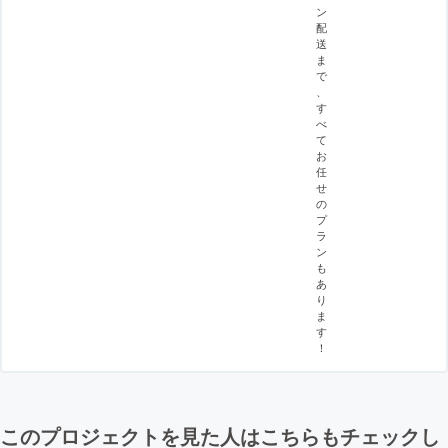
ン
配
送
ま
で
、
す
べ
て
お
任
せ
の
プ
ラ
ン
も
あ
り
ま
す
！
このプロジェクトを見た人はこちらもチェックし