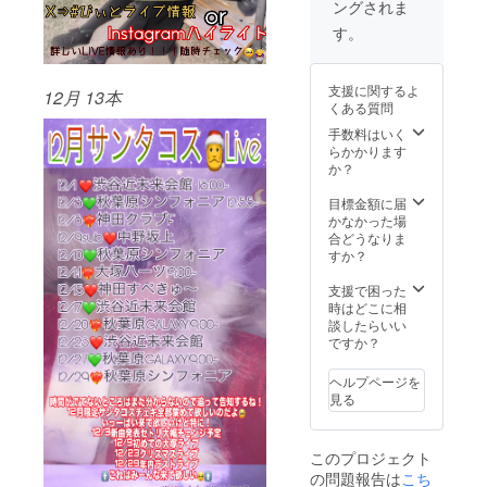
ングされま
当日
Liveご
す。
来場予
定の方
はVIP席
支援に関するよ
12月 13本
ご招待
くある質問
で
すっ！
手数料はいく
らかかります
か？
目標金額に届
かなかった場
合どうなりま
すか？
支援で困った
時はどこに相
談したらいい
ですか？
ヘルプページを
見る
このプロジェクト
の問題報告は
こち