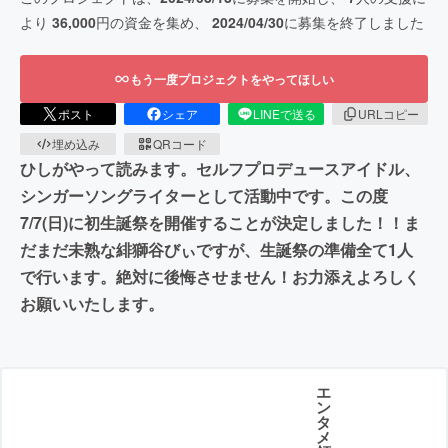
より
36,000
円の資金を集め、
2024/04/30
に募集を終了しました
もう一度プロジェクトをやってほしい
ポスト
シェア
LINEで送る
URLコピー
埋め込み
QRコード
ひしがやって読みます。セルフプロデュースアイドル、
シンガーソングライターとして活動中です。この度
7/7(日)に初生誕祭を開催することが決定しました！！ま
だまだ未熟な緋獅谷びぃですが、生誕祭の準備全て1人
で行います。絶対に後悔させません！お力添えよろしく
お願いいたします。
エ
ン
タ
メ