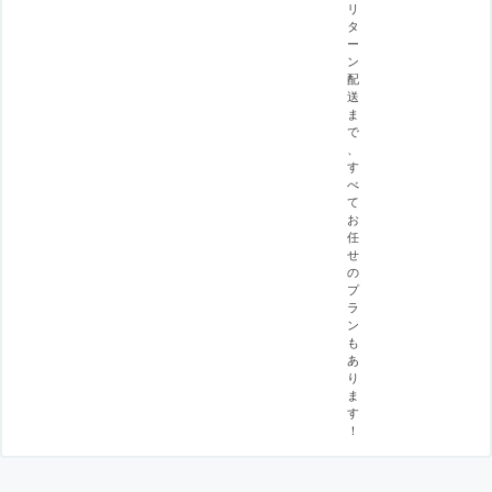
リ
タ
ー
ン
配
送
ま
で
、
す
べ
て
お
任
せ
の
プ
ラ
ン
も
あ
り
ま
す
！