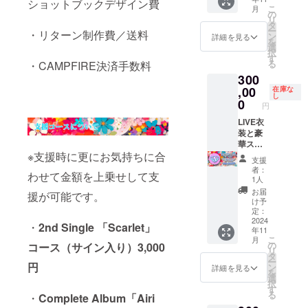
に
MV
コバッ
ショットブックデザイン費
こ
月
Special
DVD(直
グ
の
リ
Thanks
筆サイ
タ
ー
・リターン制作費／送料
として
ン入り)
ン
詳細を見る
を
名前入
と現場
選
択
れとサ
の雰囲
す
る
・CAMPFIRE決済手数料
イン入
気を伝
300
り撮影
えるメ
現場
イキン
,00
在庫な
し
チェキ
グDVD-
0
円
が付き
R、ス
ます。
ナップ
LIVE衣
完成し
ショッ
装と豪
たMVの
トブッ
華スー
※支援時に更にお気持ちに合
エンド
クの
ベニア
支援
ロール
セット
（衣装
者：
わせて金額を上乗せして支
に今回
に加え
／生写
1人
の支援
て撮影
真／お
お届
援が可能です。
の記録
当日、
礼メッ
け予
として
現場立
セージ
定：
お名前
ち合い
／サイ
2024
・
2nd Single 「Scarlet」
年11
を残す
可能な
ン,宛名,
こ
月
コース
時間と
メッ
の
コース（サイン入り）3,000
リ
です。
場所を
セージ,
タ
ー
※備考欄
用意致
キス
円
ン
詳細を見る
を
に掲載
しま
マーク
選
択
したい
す。 日
入り色
す
る
・
Complete Album「Airi
お名
時・場
紙）