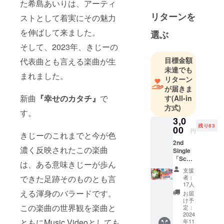
た希島あいりは、アーティ
リターンを
ストとして着実にその魅力
を伸ばして来ました。
選ぶ
そして、2023年、きじーの
目標金額
代表曲とも言える楽曲が生
未達でも
まれました。
リターン
が届きま
新曲
『幸せのカタチ』
で
す
(All-in
方式)
す。
3,0
残り83
00
円
きじーのこれまでと今が色
2nd
濃く反映されたこの楽曲
Single
「Scarl
は、ある意味きじーが歩ん
et」
支援
コース
できた足跡そのものとも言
者：
（サイ
17人
ン入
える渾身のバラードです。
お届
り） CD
け予
この楽曲の世界観を楽曲と
ジャ
定：
ケット
2024
ともにMusic Videoとしても
年11
に直筆