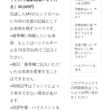
真のも
くある質問
のにな
き）30,000円
りま
手数料はいく
す。
らかかります
完成したMVのエンドロール
か？
に今回の支援の記録として
目標金額に届
お名前を残すコースです。
かなかった場
合どうなりま
※備考欄に掲載したいお名
すか？
前、もしくはハンドルネー
支援で困った
時はどこに相
ムを15文字以内でご記入く
談したらいい
ださい。
ですか？
※後日、備考欄ご記入いただ
ヘルプページを
見る
いたお名前を変更すること
はできません。
このプロジェクト
※特殊記号はフォントによっ
の問題報告は
こち
ら
よりお問い合わ
て表示できない場合があり
せください
ます。
※誹謗中傷・ハラスメントを