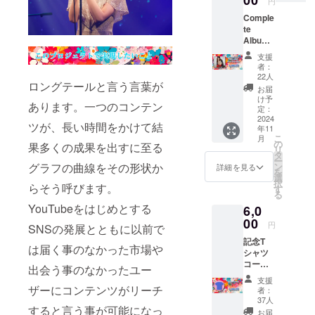
00
円
ん。 ※
Comple
現段階
te
ではプ
Album
レス予
「Airi
定です
支援
Addict
が、
者：
」コー
DVD-R
22人
ロングテールと言う言葉が
ス（サ
になる
お届
イン入
可能性
け予
あります。一つのコンテン
り） CD
もあり
定：
ジャ
2024
ます。
ツが、長い時間をかけて結
年11
ケット
こ
月
に直筆
の
果多くの成果を出すに至る
リ
サイン
タ
ー
を入れ
グラフの曲線をその形状か
ン
詳細を見る
を
てお届
選
択
らそう呼びます。
けしま
す
る
す(サイ
YouTubeをはじめとする
6,0
ンの
み、お
00
円
SNSの発展とともに以前で
名前や
記念T
日付な
は届く事のなかった市場や
シャツ
どは入
コース
りませ
出会う事のなかったユー
MV制作
ん)
支援
を記念
ザーにコンテンツがリーチ
者：
したT
37人
すると言う事が可能になっ
シャツ
お届