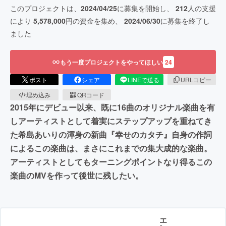
このプロジェクトは、
2024/04/25
に募集を開始し、
212
人の支援
により
5,578,000
円の資金を集め、
2024/06/30
に募集を終了し
ました
もう一度プロジェクトをやってほしい
24
ポスト
シェア
LINEで送る
URLコピー
埋め込み
QRコード
2015年にデビュー以来、既に16曲のオリジナル楽曲を有
しアーティストとして着実にステップアップを重ねてき
た希島あいりの渾身の新曲『幸せのカタチ』自身の作詞
によるこの楽曲は、まさにこれまでの集大成的な楽曲。
アーティストとしてもターニングポイントなり得るこの
楽曲のMVを作って後世に残したい。
エ