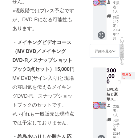
場合が
現場の
た衣装
ベニア
せん。
支援
ありま
進行を
に、
（衣装
者：
※現段階ではプレス予定です
す。 ※
優先し
パーソ
／生写
1人
誹謗中
ますの
ナルな
真／お
お届
が、DVD-Rになる可能性も
傷・ハ
で本人
スーベ
礼メッ
け予
ラスメ
との交
ニアを
セージ
定：
あります。
ントを
流等の
付けて
／サイ
2024
年11
含むと
時間は
限られ
ン,宛名,
こ
月
思われ
想定さ
た方に
メッ
の
・
メイキングビデオコース
リ
る文字
れてお
提供す
セージ,
タ
ー
列を含
りませ
るコー
キス
（MV DVD／メイキング
ン
詳細を見る
を
んでい
んが、
スで
マーク
選
択
DVD-R／スナップショット
るとス
見学終
す。 衣
入り色
す
る
タッフ
了後き
装は写
紙）
ブック3点セット）15,000円
300
が判断
じーと
真のも
コース
した場
ご支援
のにな
過去の
,00
在庫な
MV DVD(サイン入り)と現場
し
合は、
いただ
りま
ライブ
0
円
CAMPF
いた皆
す。
でき
の雰囲気を伝えるメイキン
IREにご
様との
じーが
LIVE衣
登録さ
集合写
実際に
装と豪
グDVD-R、スナップショッ
れてい
真を
着用し
華スー
トブックのセットです。
るお名
撮った
た衣装
ベニア
支援
前をカ
画像
に、
（衣装
者：
※いずれも一般販売は現時点
タカナ
データ
パーソ
／生写
1人
で表記
をお送
ナルな
真／お
お届
では予定しておりません。
させて
り致し
スーベ
礼メッ
け予
いただ
ます。
ニアを
セージ
定：
きま
(きじー
付けて
／サイ
2024
・希島あいりしか勝たん応
年11