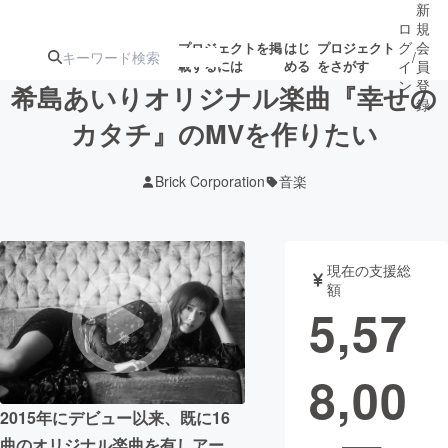
新
ロ
規
グ
会
プロジェクトを掲
はじ
プロジェクト
/
載するには
める
をさがす
イ
員
ン
登
希島あいりオリジナル楽曲『幸せの
録
カタチ』のMVを作りたい
人気のプロ
注目のリ
注目の新着プロ
募集終了が近いプ
もうすぐ公開
Brick Corporation
音楽
ジェクト
ターン
ジェクト
ロジェクト
されます
アート・写真
音楽
現在の支援総
額
5,57
テクノロジー・ガジェット
ゲーム・サ
8,00
映像・映画
書籍・雑誌
2015年にデビュー以来、既に16
ビジネス・起業
チャレンジ
曲のオリジナル楽曲を有しアー