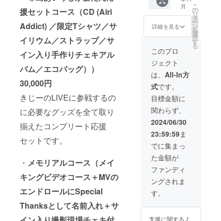
す。予
からの
限られ
ン,宛名,
こ
月
めご了
お礼
た方に
メッ
の
援セットコー
ス（CD (Airi
リ
承くだ
メッ
提供す
セージ,
タ
ー
さい。
セージ
るコー
キス
Addict) ／限定Tシャツ／サ
ン
詳細を見る
を
付き) ※
スで
マーク
選
択
イリウム／ストラップ／サ
別途メ
す。 衣
入り色
す
る
モリア
装は写
紙）
このプロ
イン入り手作りチェキアル
ルコー
真のも
コース
ジェクト
スにも
のにな
過去の
バム／エコバッグ））
ご参加
りま
ライブ
は、
All-In方
いただ
す。
でき
30,000円
式
です。
いた場
じーが
合、ク
実際に
きじーのLIVEに参戦するの
目標金額に
レジッ
着用し
関わらず、
に必要なグッズを全て取り
ト掲載
た衣装
は合わ
に、
2024/06/30
揃えたコンプリート応援
せて1度
パーソ
23:59:59
ま
とさせ
ナルな
セットです。
ていた
スーベ
でに集まっ
だきま
ニアを
た金額が
す。ご
付けて
・
メモリアルコース（メイ
了承く
限られ
ファンディ
ださ
た方に
キングビデオコース＋MVの
ングされま
い。
提供す
エンドロールにSpecial
るコー
す。
スで
Thanksとして名前入れ＋サ
す。 衣
装は写
イン入り撮影現場チェキ付
支援に関するよ