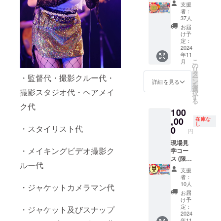
MV
シャツ
支援
DVD(直
（S・
者：
筆サイ
M・L・
37人
ン入り)
XL） ・
お届
と現場
サイリ
け予
の雰囲
ウム
定：
気を伝
2024
【サイ
年11
えるメ
リウム
こ
月
イキン
仕様】
の
リ
グDVD-
■サイズ
タ
・監督代・撮影クルー代・
ー
R、ス
全長
ン
詳細を見る
を
ナップ
285mm
選
撮影スタジオ代・ヘアメイ
択
ショッ
■発光パ
す
る
トブッ
ターン
ク代
100
クの
18色 ■
セット
,00
電池 単
在庫な
し
※いずれ
・スタイリスト代
四乾電
0
円
も一般
池×3本
販売は
現場見
丨※電池
・メイキングビデオ撮影ク
現時点
学コー
交換可
では予
ス (限定
・スト
ルー代
定して
10名
ラップ
支援
おりま
様、集
・サイ
者：
せん。
合記念
ン入り
10人
・ジャケットカメラマン代
に加え
写真
手作り
お届
てMVの
メッ
チェキ
け予
エンド
セージ
アルバ
定：
・ジャケット及びスナップ
ロール
付き)
2024
ム ・エ
年11