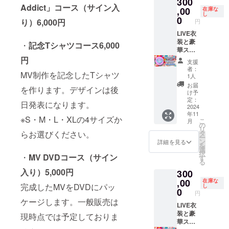
300
前、も
所の詳
コース
Addict」コース（サイン入
しくは
細は支
過去の
,00
在庫な
し
ハンド
援者様
ライブ
0
り）6,000円
円
ルネー
にのみ
でき
ムを15
後日お
じーが
LIVE衣
文字以
送りし
実際に
装と豪
・
記念Tシャツコース6,000
内でご
ます。
着用し
華スー
記入く
※当日ご
た衣装
ベニア
円
支援
ださ
都合が
に、
（衣装
者：
MV制作を記念したTシャツ
い。 ※
つかず
パーソ
／生写
1人
後日、
参加で
ナルな
真／お
お届
を作ります。デザインは後
備考欄
きない
スーベ
礼メッ
け予
ご記入
場合も
ニアを
セージ
定：
日発表になります。
いただ
返金は
付けて
／サイ
2024
年11
いたお
いたし
限られ
ン,宛名,
※S・M・L・XLの4サイズか
こ
月
名前を
ません
た方に
メッ
の
リ
変更す
のでご
提供す
セージ,
らお選びください。
タ
ー
ること
了承く
るコー
キス
ン
詳細を見る
を
はでき
ださ
スで
マーク
選
択
・
MV DVDコース（サイン
ませ
い。 ※
す。 衣
入り色
す
る
ん。 ※
立ち合
装は写
紙）
入り）5,000円
300
特殊記
い時間
真のも
コース
号は
は1時
のにな
過去の
,00
在庫な
完成したMVをDVDにパッ
し
フォン
間〜2時
りま
ライブ
0
円
トに
間を予
す。
でき
ケージします。一般販売は
よって
定して
じーが
LIVE衣
表示で
おりま
実際に
装と豪
現時点では予定しておりま
きない
す。 ※
着用し
華スー