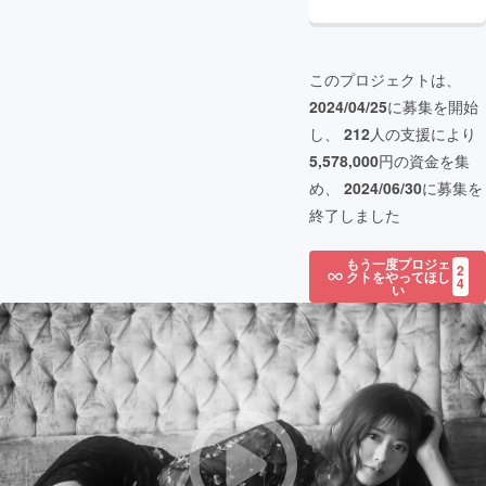
このプロジェクトは、
2024/04/25
に募集を開始
し、
212
人の支援により
5,578,000
円の資金を集
め、
2024/06/30
に募集を
終了しました
もう一度プロジェ
2
クトをやってほし
4
い