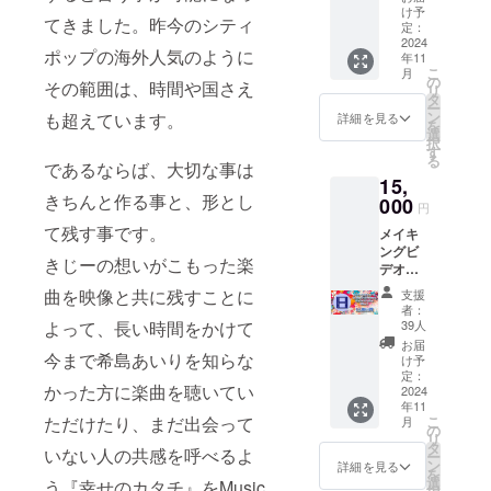
を作り
け予
てきました。昨今のシティ
ます。
定：
デザイ
2024
ポップの海外人気のように
年11
ンは後
こ
月
日発表
の
その範囲は、時間や国さえ
リ
になり
タ
ー
ます。
ン
も超えています。
詳細を見る
を
※ユニ
選
択
セック
す
る
スサイ
であるならば、大切な事は
15,
ズとな
きちんと作る事と、形とし
りま
000
円
す。S・
て残す事です。
メイキ
M・L・
ングビ
XLの4
きじーの想いがこもった楽
デオ
サイズ
コース
からお
曲を映像と共に残すことに
支援
（MV
選びく
者：
DVD／
ださ
よって、長い時間をかけて
39人
メイキ
い。
お届
ング
今まで希島あいりを知らな
け予
DVD-R
定：
かった方に楽曲を聴いてい
／ス
2024
年11
ナップ
ただけたり、まだ出会って
こ
月
ショッ
の
リ
トブッ
タ
いない人の共感を呼べるよ
ー
ク3点
ン
詳細を見る
を
セッ
選
う『幸せのカタチ』をMusic