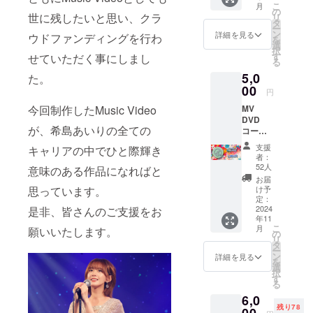
こ
月
サイン
の
世に残したいと思い、クラ
リ
を入れ
タ
ー
てお届
ン
詳細を見る
ウドファンディングを行わ
を
けしま
選
択
す(サイ
す
せていただく事にしまし
る
ンの
5,0
み、お
た。
名前や
00
円
日付な
今回制作したMusic Video
MV
どは入
DVD
りませ
が、希島あいりの全ての
コース
ん)
（サイ
支援
キャリアの中でひと際輝き
ン入
者：
り） 完
52人
意味のある作品になればと
成した
お届
MVを
思っています。
け予
DVDに
定：
パッ
2024
是非、皆さんのご支援をお
年11
ケージ
こ
月
願いいたします。
しま
の
リ
す。 一
タ
ー
般販売
ン
詳細を見る
を
は現時
選
択
点では
す
る
予定し
6,0
ており
残り78
ませ