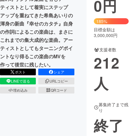
0
円
ティストとして着実にステップ
まちづくり・地域活性化
アップを重ねてきた希島あいりの
185%
渾身の新曲『幸せのカタチ』自身
目標金額は
CAMPFIRE for Social Good
CAMPFIRE Creation
の作詞によるこの楽曲は、まさに
3,000,000円
CAMPFIREふるさと納税
machi-ya
コミュニティ
これまでの集大成的な楽曲。アー
ティストとしてもターニングポイ
支援者数
212
ントなり得るこの楽曲のMVを
作って後世に残したい。
ポスト
シェア
人
LINEで送る
URLコピー
埋め込み
QRコード
募集終了まで残
り
終了