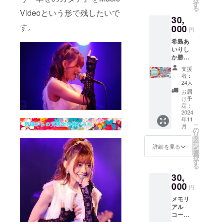
択
ト） MV
す
る
DVD(直
Videoという形で残したいで
30,
筆サイ
す。
ン入り)
000
円
と現場
希島あ
の雰囲
いりし
気を伝
か勝た
えるメ
ん応援
イキン
支援
セット
グDVD-
者：
コース
R、ス
24人
MV制作
ナップ
お届
を記念
ショッ
け予
した応
トブッ
定：
援グッ
2024
クの
年11
ズを作
セット
こ
月
りま
です。
の
リ
す。
※いずれ
タ
ー
グッズ
も一般
ン
詳細を見る
を
の内容
販売は
選
択
は下記
現時点
す
る
を予定
では予
30,
してお
定して
りま
000
おりま
円
す。 ・
せん。
メモリ
CD (Airi
アル
Addict)
コース
・限定T