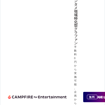
ン
タ
メ
領
域
特
化
型
ク
ラ
フ
ァ
ン
手
数
料
0
円
か
ら
実
施
可
能
。
企
画
掲載
無料
か
ら