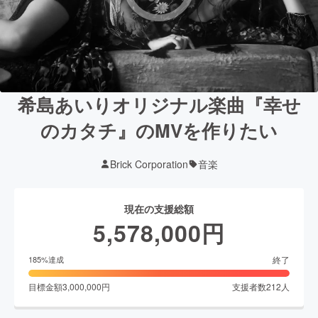
希島あいりオリジナル楽曲『幸せ
のカタチ』のMVを作りたい
Brick Corporation
音楽
現在の支援総額
5,578,000
円
終了
185
%達成
目標金額
3,000,000
円
支援者数
212
人