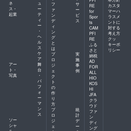
ネ
ュ
フ
サ
カスタ
RE
ス・
ー
ァ
ー
マーハ
for
起業
テ
ン
ビ
ラスメ
Spor
ィ
デ
ス
ントに
ts
ー
ィ
対する
CAM
・
ン
考え方
PFI
ヘ
グ
クッ
RE
ル
と
キーポ
ふる
ス
は
リシー
さと
ケ
プ
実
納税
ア
ロ
施
AD
アー
舞
ジ
事
FOR
ト・
台
ェ
例
ALL
写真
・
ク
HIO
パ
ト
KOS
フ
の
HI
ォ
作
JFA
ー
り
クラ
マ
方
ウド
ン
プ
統
ファ
ス
ロ
計
ン
ソー
ジ
デ
ディ
シャ
ェ
ー
ング
ル