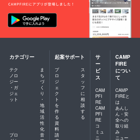
カテゴリー
起案サポート
サ
CAMP
ー
FIRE
テク
ま
プ
ス
ビ
につい
ノロ
ち
ロ
タ
ス
て
ジー
づ
ジ
ッ
・ガ
く
ェ
フ
CAM
CAMP
ジェ
り
ク
に
PFI
FIREと
ット
・
ト
相
RE
は
地
を
談
CAM
あんし
域
作
す
PFI
ん・安
活
る
る
RE
全への
性
資
コ
取り組
化
料
ミュ
み
プロ
音
請
ニ
ニュー