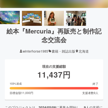
絵本『Mercuria』再販売と制作記
念交流会
winterhorse1985
書籍・雑誌出版
北海道
現在の支援総額
11,437
円
終了
103
%達成
目標金額
11,000
円
支援者数
9
人
このプロジェクトは、
2024/05/08
に募集を開始し、
9
人の支援に