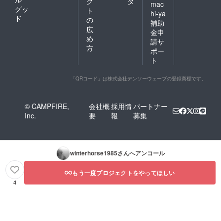
ク
タ
mac
グッ
ト
hi-ya
ド
の
補助
広
金申
め
請サ
方
ポー
ト
「QRコード」は株式会社デンソーウェーブの登録商標です。
© CAMPFIRE,
会社概
採用情
パートナー
Inc.
要
報
募集
winterhorse1985
さんへアンコール
もう一度プロジェクトをやってほしい
4