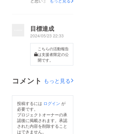
と思います。読まれた
もっと見る
ら、感想きかせてもら
えると嬉しいです。ま
た今週6月22日より、
目標達成
「読み聞かせ映像の海
2024/05/23 22:33
外リリース」を目標
だったとするクラウド
こちらの活動報告
ファンディングをス
は支援者限定の公
開です。
タートします（まだ申
請通ってませんが）。
こちらもどうぞよろし
コメント
もっと見る
くお願いします。
https://camp-
fire.jp/projects/758625
投稿するには
ログイン
が
/preview?
必要です。
token=3uo8esyr&amp;
プロジェクトオーナーの承
utm_campaign=cp_po
認後に掲載されます。承認
された内容を削除すること
_share_c_msg_projec
はできません。