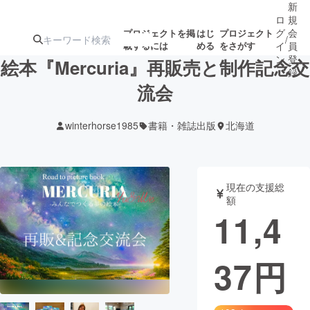
新
ロ
規
グ
会
プロジェクトを掲
はじ
プロジェクト
/
載するには
める
をさがす
イ
員
ン
登
絵本『Mercuria』再販売と制作記念交
録
流会
人気のプロ
注目のリ
注目の新着プロ
募集終了が近いプ
もうすぐ公開
winterhorse1985
書籍・雑誌出版
北海道
ジェクト
ターン
ジェクト
ロジェクト
されます
アート・写真
音楽
現在の支援総
額
11,4
テクノロジー・ガジェット
ゲーム・サ
37
円
映像・映画
書籍・雑誌
ビジネス・起業
チャレンジ