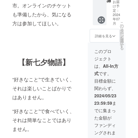
a-』購
にて実
お届
市。オンラインのチケット
入リ
施予
け予
ター
定。 金
定：
も準備したから、気になる
ン】 織
2024
額内に1
年07
姫と彦
ドリン
方は参加してほしい。
こ
月
星が銀
クを含
の
リ
河を旅
みま
タ
ー
しなが
す。 日
ン
詳細を見る
を
ら、“天
時は、
選
択
の川銀
参加者
す
る
河の
が決ま
このプロ
先”を目
り次第
ジェクト
指す物
【新七夕物語】
調整し
語。リ
ます。
は、
All-In方
アルと
調整期
式
です。
ファン
間：6月
“好きなこと”で生きていく、
タジー
1日〜6
目標金額に
がス
月14日
それは楽しいことばかりで
関わらず、
トー
開催予
リー
定：7月
2024/05/23
はありません。
は、あ
8日〜7
23:59:59
ま
なたと
月21日
とも
開催場
でに集まっ
“好きなこと”で食べていく、
に、最
所まで
た金額が
果てへ
は各自
それは簡単なことではあり
と導
ご準
ファンディ
く。
ません。
備・ご
ングされま
ページ
負担お