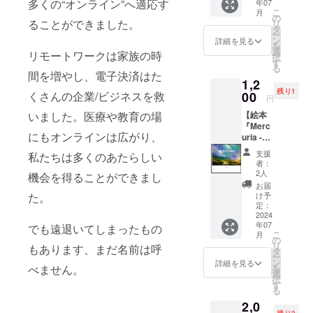
多くの“オンライン”へ適応す
年07
Emy こ
こ
月
のパッ
の
ることができました。
リ
ション
タ
ー
を感じ
ン
詳細を見る
を
てほし
選
リモートワークは家族の時
択
い。
す
る
Shama
間を増やし、電子決済はた
1,2
nic
残り1
Emyの
00
くさんの企業/ビジネスを救
円
えがく
【絵本
いました。医療や教育の場
メルク
『Merc
リアを
にもオンラインは広がり、
uria -
お楽し
season
みくだ
支援
私たちは多くのあたらしい
-』購入
さい。
者：
リター
ページ
2人
機会を得ることができまし
ン】
数：24
お届
絵：YUI
ページ
け予
た。
さまざ
サイ
定：
まな
2024
ズ：A5
年07
タッチ
でも遠退いてしまったもの
スクエ
こ
月
をみせ
ア
の
リ
もあります、まだ名前は呼
る、YUI
タ
ー
のえが
ン
詳細を見る
を
べません。
くメル
選
択
クリア
す
る
をお楽
2,0
しみく