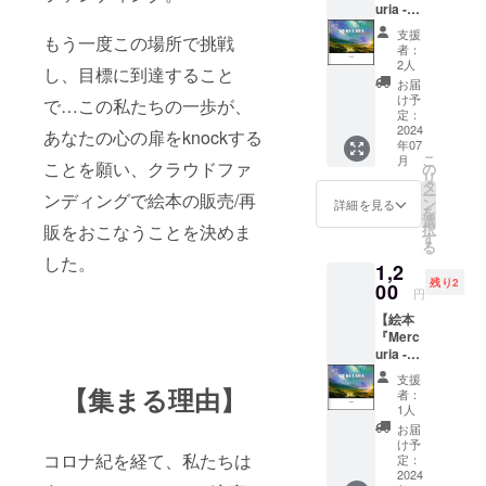
uria -
ルクリ
配信は
reunion
アの世
zoomに
支援
もう一度この場所で挑戦
-』購入
界観を
て実施
者：
リター
お楽し
予定、
2人
し、目標に到達すること
ン】
みくだ
アーカ
お届
絵：
さい。
イブで
け予
で…この私たちの一歩が、
mayuk
ページ
定：
の視聴
oko 優
2024
数：24
も準備
あなたの心の扉をknockする
年07
しく力
ページ
しま
こ
月
強い、
ことを願い、クラウドファ
サイ
の
す。
リ
mayuk
ズ：A5
タ
ー
ンディングで絵本の販売/再
okoのえ
スクエ
ン
詳細を見る
を
がくメ
ア
選
択
販をおこなうことを決めま
ルクリ
す
る
アをお
した。
1,2
楽しみ
残り2
くださ
00
円
い。
【絵本
ページ
『Merc
数：24
uria -
ページ
journey
サイ
支援
-』購入
ズ：A5
【集まる理由】
者：
リター
スクエ
1人
ン】
ア
お届
絵：
け予
Shama
コロナ紀を経て、私たちは
定：
nic
2024