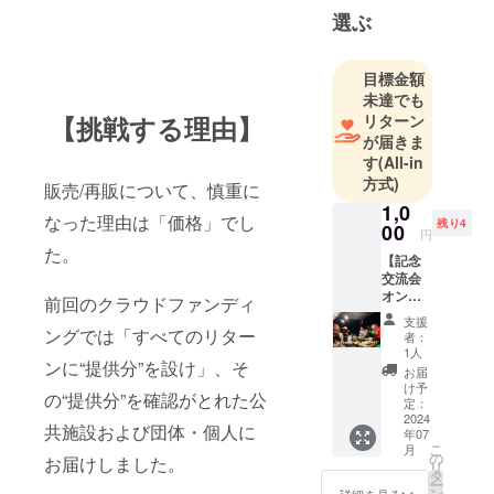
選ぶ
目標金額
未達でも
リターン
【挑戦する理由】
が届きま
す
(All-in
方式)
販売/再販について、慎重に
1,0
なった理由は「価格」でし
残り4
00
円
た。
【記念
交流会
オンラ
前回のクラウドファンディ
イン参
支援
加チ
ングでは「すべてのリター
者：
ケッ
1人
ンに“提供分”を設け」、そ
ト】 絵
お届
本
け予
の“提供分”を確認がとれた公
『Merc
定：
uria』
2024
共施設および団体・個人に
年07
制作
こ
月
アー
の
お届けしました。
リ
ティス
タ
ー
トが参
ン
詳細を見る