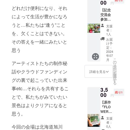
残り2
ださ
00
円
い。
どれだけ便利になり、それ
【記念
ページ
交流会
数：24
によって生活が豊かになろ
参加チ
ページ
ケッ
うと…私たちは“逢う”こと
サイ
支援
ト】 絵
ズ：A5
者：
を、欠くことはできない。
本
スクエ
1人
『Merc
ア
お届
その答えを一緒にみたいと
uria』
け予
制作
定：
思う
アー
2024
年07
ティス
こ
月
トが参
の
アーティストたちの制作秘
リ
加す
タ
ー
る、記
話やクラウドファンディン
ン
詳細を見る
を
念交流
選
択
グの裏で起こっていた出来
会の参
す
る
加チ
事etc…それらを共有するこ
3,5
ケット
残り1
です。
00
円
とで、私たちがみていたい
北海道
【原作
旭川市
景色はよりクリアになると
『FLO
内の店
WER
舗（“旭
思う。
OF
荘”の個
支援
LOVE -
室を検
者：
Mercuri
討中）
今回の会場は北海道旭川
0人