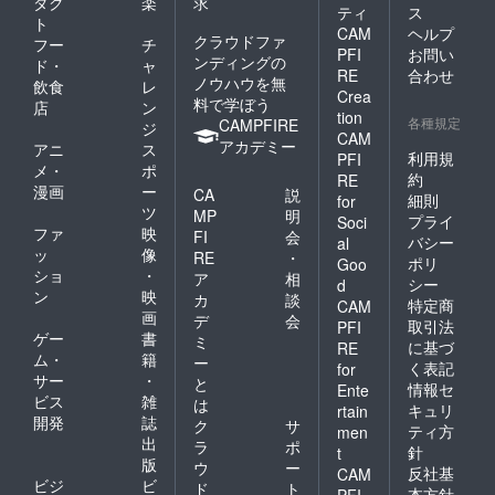
ダク
楽
求
ティ
ス
ト
CAM
ヘルプ
クラウドファ
フー
チ
PFI
お問い
ンディングの
ド・
ャ
RE
合わせ
ノウハウを無
飲食
レ
Crea
料で学ぼう
店
ン
tion
各種規定
CAMPFIRE
ジ
CAM
アカデミー
アニ
ス
利用規
PFI
メ・
ポ
約
RE
漫画
ー
CA
説
細則
for
ツ
MP
明
プライ
Soci
ファ
映
FI
会
バシー
al
ッ
像
RE
・
ポリ
Goo
ショ
・
ア
相
シー
d
ン
映
カ
談
特定商
CAM
画
デ
会
取引法
PFI
ゲー
書
ミ
に基づ
RE
ム・
籍
ー
く表記
for
サー
・
と
情報セ
Ente
ビス
雑
は
キュリ
rtain
開発
誌
ク
サ
ティ方
men
出
ラ
ポ
針
t
版
ウ
ー
反社基
CAM
ビジ
ビ
ド
ト
本方針
PFI