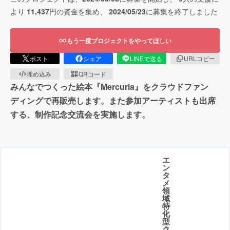
より
11,437
円の資金を集め、
2024/05/23
に募集を終了しました
もう一度プロジェクトをやってほしい
ポスト
シェア
LINEで送る
URLコピー
埋め込み
QRコード
みんなでつくった絵本『Mercuria』をクラウドファン
ディングで再販売します。また参加アーティストも出席
する、制作記念交流会を実施します。
エ
ン
タ
メ
領
域
特
化
型
ク