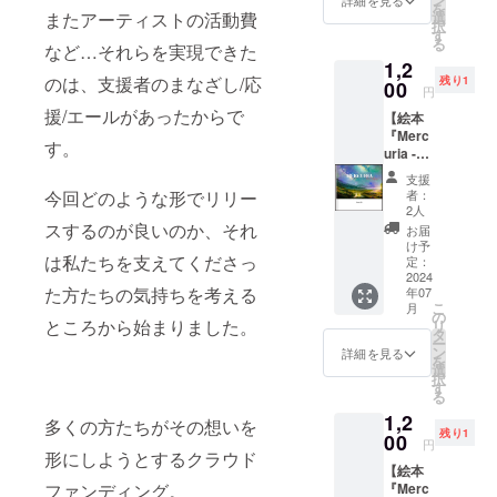
を
加す
選
またアーティストの活動費
択
る、記
す
る
念交流
など…それらを実現できた
1,2
会のオ
のは、支援者のまなざし/応
残り1
ンライ
00
円
ン参加
援/エールがあったからで
【絵本
チケッ
『Merc
トで
す。
uria -
す。 日
beautif
時は、
支援
ul-』購
参加者
者：
今回どのような形でリリー
入リ
が決ま
2人
ター
り次第
スするのが良いのか、それ
お届
ン】 写
調整し
け予
真：
は私たちを支えてくださっ
ます。
定：
ameha
2024
調整期
た方たちの気持ちを考える
年07
pimo
間：6月
こ
月
フォト
1日〜6
の
ところから始まりました。
リ
グラ
月14日
タ
ー
ファー
開催予
ン
詳細を見る
を
ameha
定：7月
選
択
pimoが
8日〜7
す
る
魅せる
月21日
1,2
北海道
詳細は
多くの方たちがその想いを
残り1
の美し
00
メール
円
い景色
形にしようとするクラウド
にてご
【絵本
ととも
連絡し
『Merc
ファンディング。
に、メ
ます。