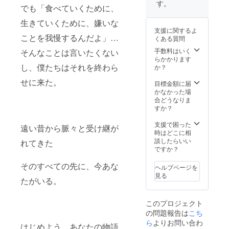
数：書
願いし
す。
でも「食べていくために、
面16
ます
ペー
（駐車
生きていくために、嫌いな
ジ、巻
場あ
支援に関するよ
末の
り）。
ことを我慢するんだよ」…
くある質問
URLか
詳細は
ら本編
メール
手数料はいく
そんなことは言いたくない
に入り
にてご
らかかります
ます。
し、僕たちはそれを終わら
連絡し
か？
サー
ます。
せに来た。
バーは
目標金額に届
Jimdo
かなかった場
さんを
合どうなりま
使用。
すか？
不定期
的な更
支援で困った
遠い昔から脈々と受け継が
新/領域
時はどこに相
の展開
談したらいい
れてきた
が可能
ですか？
なた
め、こ
そのすべての先に、今あな
ヘルプページを
の形を
見る
たがいる。
採用し
ていま
す。
このプロジェクト
の問題報告は
こち
ら
よりお問い合わ
はじめよう、あなたの物語