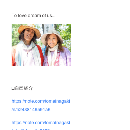
To love dream of us...
□自己紹介
https://note.com/tomainagaki
/n/n2438149591a6
https://note.com/tomainagaki