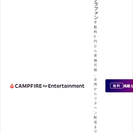
ラ
フ
ァ
ン
手
数
料
0
円
か
ら
実
施
可
能
。
企
画
掲載
無料
か
ら
リ
タ
ー
ン
配
送
ま
で