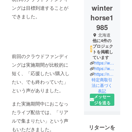
winter
ングは目標到達することが
horse1
できました。
985
北海道
他に4件の
プロジェク
トを掲載し
前回のクラウドファンディ
ています
https://www.facebook.com/share/14v8gCdL4C/?mibextid=wwXIfr
ングは実施期間が比較的に
https://www.instagram.com/storyofstars_newtanabatastory?igsh=MWNxNGtxZW5qeDF0bQ%3D%3D&utm_source=qr
短く、「応援したい/購入し
https://note.com/tomainagaki/n/n2438149591a6?sub_rt=share_b
特定商取引
たい、でも終わっていた」
法に基づく
という声がありました。
表記
メッセー
ジを送る
また実施期間中におこなっ
たライブ配信では、「リア
ルで集まりたい」という声
リターンを
もいただきました。