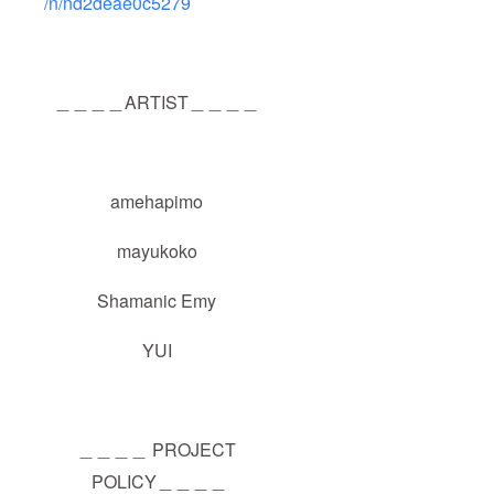
/n/nd2deae0c5279
＿＿＿＿ARTIST＿＿＿＿
amehapimo
mayukoko
Shamanic Emy
YUI
＿＿＿＿ PROJECT
POLICY＿＿＿＿