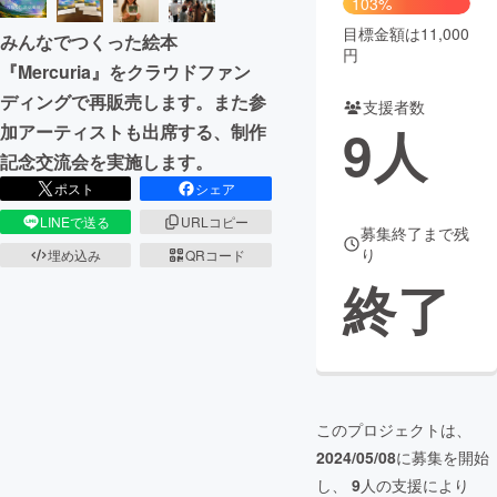
103%
目標金額は11,000
みんなでつくった絵本
まちづくり・地域活性化
円
『Mercuria』をクラウドファン
ディングで再販売します。また参
支援者数
CAMPFIRE for Social Good
CAMPFIRE Creation
9
人
加アーティストも出席する、制作
CAMPFIREふるさと納税
machi-ya
コミュニティ
記念交流会を実施します。
ポスト
シェア
LINEで送る
URLコピー
募集終了まで残
り
埋め込み
QRコード
終了
このプロジェクトは、
2024/05/08
に募集を開始
し、
9
人の支援により