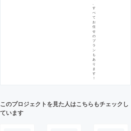
、
す
べ
て
お
任
せ
の
プ
ラ
ン
も
あ
り
ま
す
！
このプロジェクトを見た人はこちらもチェックし
ています