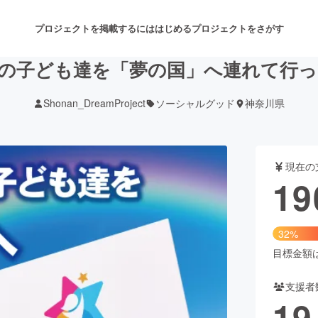
プロジェクトを掲載するには
はじめる
プロジェクトをさがす
の子ども達を「夢の国」へ連れて行
Shonan_DreamProject
ソーシャルグッド
神奈川県
注目のリターン
注目の新着プロジェクト
募集終了が近いプロジェクト
も
現在の
音楽
舞台・パフォーマンス
19
ゲーム・サービス開発
フード・飲食店
32%
書籍・雑誌出版
アニメ・漫画
目標金額は5
支援者
チャレンジ
ビューティー・ヘルスケ
19