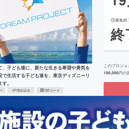
募集終
CAMPFIRE for Social Good
CAMPFIRE Creation
終
CAMPFIREふるさと納税
machi-ya
コミュニティ
このプロジェ
て、子ども達に、新たな生きる希望や勇気を
190,000
円の
設で生活する子ども達を、東京ディズニーリ
ます。
ピー
埋め込み
QRコード