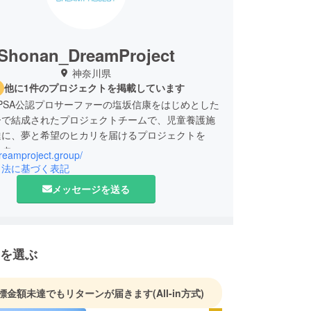
Shonan_DreamProject
神奈川県
他に1件のプロジェクトを掲載しています
PSA公認プロサーファーの塩坂信康をはじめとした
ーで結成されたプロジェクトチームで、児童養護施
達に、夢と希望のヒカリを届けるプロジェクトを
ます。
dreamproject.group/
引法に基づく表記
メッセージを送る
を選ぶ
標金額未達でもリターンが届きます
(All-in方式)