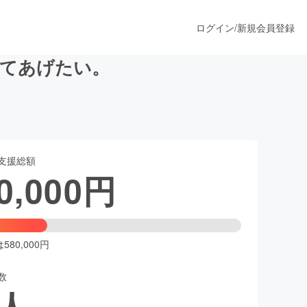
ログイン
/
新規会員登録
ってあげたい。
うすぐ公開されます
支援総額
プロダクト
0,000
円
ファッション
スポーツ
80,000円
数
ア
ソーシャルグッド
人