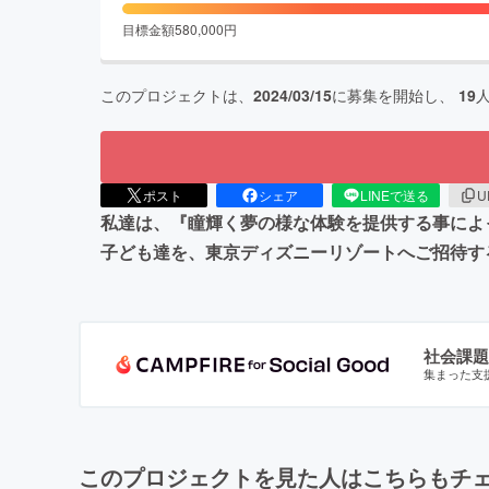
目標金額
580,000
円
このプロジェクトは、
2024/03/15
に募集を開始し、
19
ポスト
シェア
LINEで送る
U
私達は、『瞳輝く夢の様な体験を提供する事によ
子ども達を、東京ディズニーリゾートへご招待す
社会課題
集まった支
このプロジェクトを見た人はこちらもチ