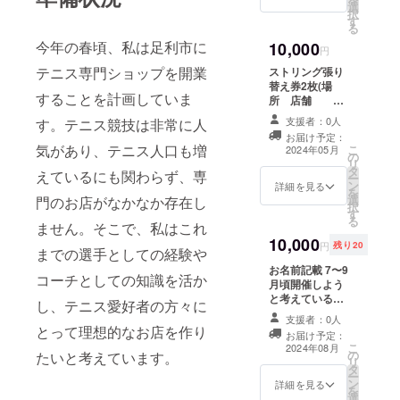
選
択
す
る
今年の春頃、私は足利市に
10,000
円
テニス専門ショップを開業
ストリング張り
替え券2枚(場
することを計画していま
所 店舗 期
限 オープンか
支援者：0人
す。テニス競技は非常に人
ら1年間)＋練習
お届け予定：
用ボール(ダン
気があり、テニス人口も増
こ
2024年05月
の
ロップフォート
リ
タ
４球入)1缶
えているにも関わらず、専
ー
ン
詳細を見る
を
選
門のお店がなかなか存在し
択
す
る
ません。そこで、私はこれ
10,000
円
残り20
までの選手としての経験や
お名前記載 7〜9
コーチとしての知識を活か
月頃開催しよう
と考えている
し、テニス愛好者の方々に
オープン記念大
支援者：0人
会の冊子にお名
とって理想的なお店を作り
お届け予定：
前を載させてい
こ
2024年08月
の
たいと考えています。
ただきます。 ※
リ
タ
冊子はA4サイズ
ー
ン
を予定していま
詳細を見る
を
選
す。 A4サイ