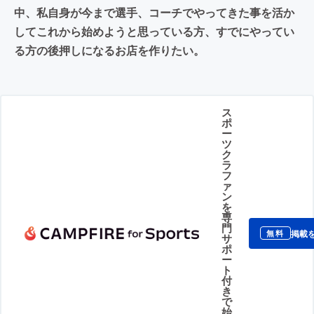
中、私自身が今まで選手、コーチでやってきた事を活か
してこれから始めようと思っている方、すでにやってい
る方の後押しになるお店を作りたい。
ス
ポ
ー
ツ
ク
ラ
フ
ァ
ン
を
専
門
掲載
無料
サ
ポ
ー
ト
付
き
で
始