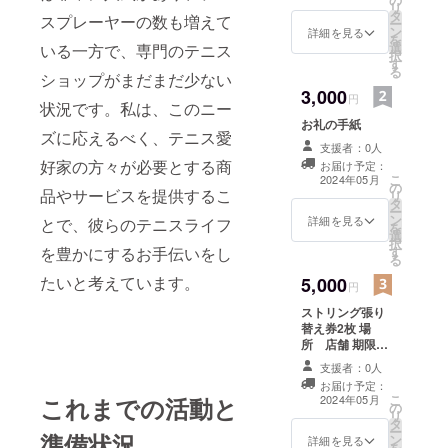
リ
タ
スプレーヤーの数も増えて
ー
ン
詳細を見る
を
選
いる一方で、専門のテニス
択
す
る
ショップがまだまだ少ない
3,000
円
状況です。私は、このニー
お礼の手紙
ズに応えるべく、テニス愛
支援者：0人
好家の方々が必要とする商
お届け予定：
こ
2024年05月
の
品やサービスを提供するこ
リ
タ
ー
ン
詳細を見る
とで、彼らのテニスライフ
を
選
択
を豊かにするお手伝いをし
す
る
たいと考えています。
5,000
円
ストリング張り
替え券2枚 場
所 店舗 期限
オープンから1年
支援者：0人
間
お届け予定：
こ
これまでの活動と
2024年05月
の
リ
タ
ー
準備状況
ン
詳細を見る
を