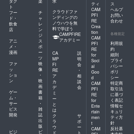
ダク
楽
求
ティ
ス
ト
CAM
ヘルプ
クラウドファ
フー
チ
PFI
お問い
ンディングの
ド・
ャ
RE
合わせ
ノウハウを無
飲食
レ
Crea
料で学ぼう
店
ン
tion
各種規定
CAMPFIRE
ジ
CAM
アカデミー
アニ
ス
利用規
PFI
メ・
ポ
約
RE
漫画
ー
CA
説
細則
for
ツ
MP
明
プライ
Soci
ファ
映
FI
会
バシー
al
ッ
像
RE
・
ポリ
Goo
ショ
・
ア
相
シー
d
ン
映
カ
談
特定商
CAM
画
デ
会
取引法
PFI
ゲー
書
ミ
に基づ
RE
ム・
籍
ー
く表記
for
サー
・
と
情報セ
Ente
ビス
雑
は
キュリ
rtain
開発
誌
ク
サ
ティ方
men
出
ラ
ポ
針
t
版
ウ
ー
反社基
CAM
ビジ
ビ
ド
ト
本方針