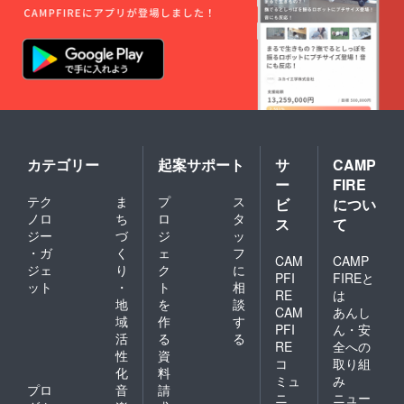
カテゴリー
起案サポート
サ
CAMP
ー
FIRE
テク
ま
プ
ス
ビ
につい
ノロ
ち
ロ
タ
ス
て
ジー
づ
ジ
ッ
・ガ
く
ェ
フ
CAM
CAMP
ジェ
り
ク
に
PFI
FIREと
ット
・
ト
相
RE
は
地
を
談
CAM
あんし
域
作
す
PFI
ん・安
活
る
る
RE
全への
性
資
コ
取り組
化
料
ミュ
み
プロ
音
請
ニ
ニュー