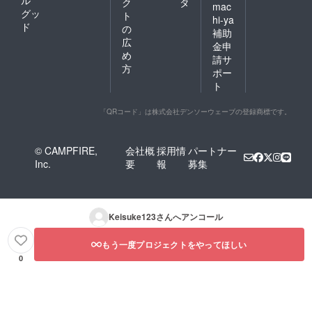
ク
タ
mac
グッ
ト
hi-ya
ド
の
補助
広
金申
め
請サ
方
ポー
ト
「QRコード」は株式会社デンソーウェーブの登録商標です。
© CAMPFIRE,
会社概
採用情
パートナー
Inc.
要
報
募集
Keisuke123
さんへアンコール
もう一度プロジェクトをやってほしい
0