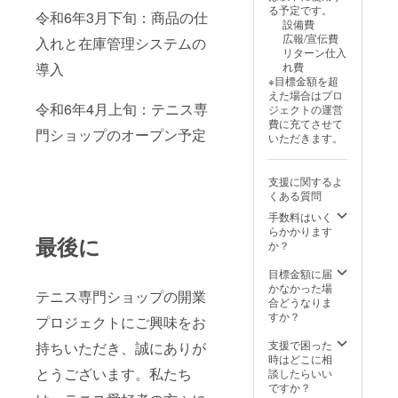
る予定です。
令和6年3月下旬：商品の仕
設備費
広報/宣伝費
入れと在庫管理システムの
リターン仕入
導入
れ費
※目標金額を超
えた場合はプロ
令和6年4月上旬：テニス専
ジェクトの運営
費に充てさせて
門ショップのオープン予定
いただきます。
支援に関するよ
くある質問
手数料はいく
らかかります
最後に
か？
目標金額に届
かなかった場
テニス専門ショップの開業
合どうなりま
すか？
プロジェクトにご興味をお
支援で困った
持ちいただき、誠にありが
時はどこに相
とうございます。私たち
談したらいい
ですか？