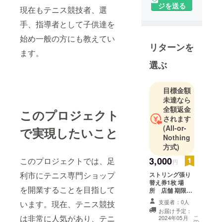
ジを送る
現在もテニス競技者、選
手、指導者として子供達を
始め一般の方にも教えてい
リターンを
ます。
選ぶ
目標金額
未達なら
全額返金
このプロジェクト
されます
(All-or-
で実現したいこと
Nothing
方式)
3,000
このプロジェクトでは、足
円
利市にテニス専門ショップ
ストリング張り
替え券1枚 場
を開業することを目指して
所 店舗 期限
オープンから1年
支援者：0人
います。現在、テニス競技
間
お届け予定：
は非常に人気があり、テニ
こ
2024年05月
の