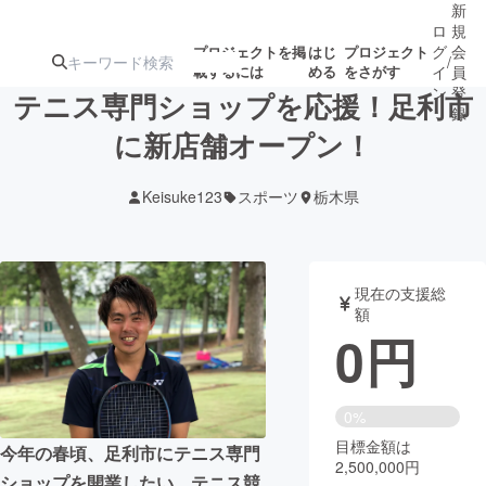
新
ロ
規
グ
会
プロジェクトを掲
はじ
プロジェクト
/
載するには
める
をさがす
イ
員
ン
登
テニス専門ショップを応援！足利市
録
に新店舗オープン！
人気のプロ
注目のリ
注目の新着プロ
募集終了が近いプ
もうすぐ公開
Keisuke123
スポーツ
栃木県
ジェクト
ターン
ジェクト
ロジェクト
されます
アート・写真
音楽
現在の支援総
額
0
円
テクノロジー・ガジェット
ゲーム・サ
映像・映画
書籍・雑誌
0%
目標金額は
今年の春頃、足利市にテニス専門
2,500,000円
ビジネス・起業
チャレンジ
ショップを開業したい。テニス競