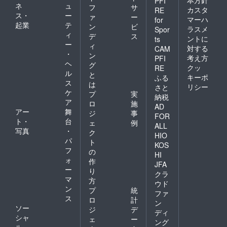
PFI
ネ
ュ
フ
サ
カスタ
RE
ス・
ー
ァ
ー
マーハ
for
起業
テ
ン
ビ
ラスメ
Spor
ィ
デ
ス
ントに
ts
ー
ィ
対する
CAM
・
ン
考え方
PFI
ヘ
グ
クッ
RE
ル
と
キーポ
ふる
ス
は
リシー
さと
ケ
プ
実
納税
ア
ロ
施
AD
アー
舞
ジ
事
FOR
ト・
台
ェ
例
ALL
写真
・
ク
HIO
パ
ト
KOS
フ
の
HI
ォ
作
JFA
ー
り
クラ
マ
方
ウド
ン
プ
統
ファ
ス
ロ
計
ン
ソー
ジ
デ
ディ
シャ
ェ
ー
ング
ル