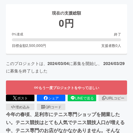
現在の支援総額
0
円
終了
0
%達成
目標金額
2,500,000
円
支援者数
0
人
このプロジェクトは、
2024/03/04
に募集を開始し、
2024/03/29
に募集を終了しました
もう一度プロジェクトをやってほしい
ポスト
シェア
LINEで送る
URLコピー
埋め込み
QRコード
今年の春頃、足利市にテニス専門ショップを開業した
い。テニス競技はとても人気でテニス競技人口が増える
中、テニス専門のお店がなかなかありません。そんな