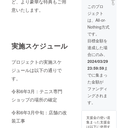
ど、より豪華な特典もご用
す
様負担
る
このプロ
意いたします。
ジェクト
は、All-or-
Nothing方式
です。
目標金額を
実施スケジュール
達成した場
合にのみ、
2024/03/29
プロジェクトの実施スケ
23:59:59
ま
ジュールは以下の通りで
でに集まっ
す。
た金額が
ファンディ
令和6年3月：テニス専門
ングされま
ショップの場所の確定
す。
令和6年3月中旬：店舗の改
支援金の使い道
装工事
集まった支援金
は以下に使用す