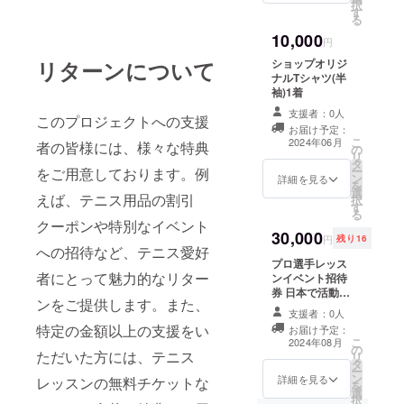
択
す
ズ1枚に支援者様
る
のお名前かニッ
10,000
クネームどちら
円
かをいれさせて
リターンについて
ショップオリジ
いただきます。
ナルTシャツ(半
乗せても良いお
袖)1着
名前、または
ニックネームは
支援者：0人
このプロジェクトへの支援
備考欄にお書き
お届け予定：
こ
下さい。
2024年06月
者の皆様には、様々な特典
の
リ
タ
ー
をご用意しております。例
ン
詳細を見る
を
選
えば、テニス用品の割引
択
す
る
クーポンや特別なイベント
30,000
円
残り16
への招待など、テニス愛好
プロ選手レッス
者にとって魅力的なリター
ンイベント招待
券 日本で活動し
ンをご提供します。また、
ているプロ選手
支援者：0人
のレッスン2時間
特定の金額以上の支援をい
お届け予定：
8月〜9月予定。
こ
2024年08月
の
場所 栃木県足
ただいた方には、テニス
リ
タ
利市内テニス
ー
ン
コート予定。 ※
詳細を見る
レッスンの無料チケットな
を
選
交通費は支援者
択