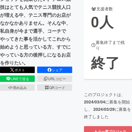
技はとても人気でテニス競技人口
支援者数
まちづくり・地域活性化
0
人
が増える中、テニス専門のお店が
なかなかありません。そんな中、
CAMPFIRE for Social Good
CAMPFIRE Creation
私自身が今まで選手、コーチで
CAMPFIREふるさと納税
machi-ya
コミュニティ
やってきた事を活かしてこれから
募集終了まで残
始めようと思っている方、すでに
り
やっている方の後押しになるお店
終了
を作りたい。
ポスト
シェア
LINEで送る
URLコピー
埋め込み
QRコード
このプロジェクトは、
2024/03/04
に募集を開始
し、
2024/03/29
に募集を
終了しました
もう一度プロジェク