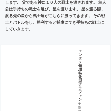
します。 父である神に１０人の戦士を渡されます。 主人
公は手持ちの戦士を選び、星を渡ります。 星を渡る際、
渡る先の星から戦士達がこちらに渡ってきます。 その戦
士とバトルをし、勝利すると捕虜にでき手持ちの戦士に
していきます。
エ
ン
タ
メ
領
域
特
化
型
ク
ラ
フ
ァ
ン
手
数
料