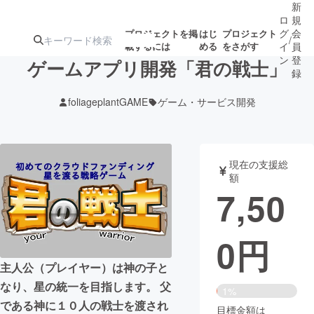
新
ロ
規
グ
会
プロジェクトを掲
はじ
プロジェクト
/
載するには
める
をさがす
イ
員
ン
登
ゲームアプリ開発「君の戦士」
録
foliageplantGAME
ゲーム・サービス開発
人気のプロ
注目のリ
注目の新着プロ
募集終了が近いプ
もうすぐ公開
ジェクト
ターン
ジェクト
ロジェクト
されます
現在の支援総
額
アート・写真
音楽
7,50
テクノロジー・ガジェット
ゲーム・サ
0
円
映像・映画
書籍・雑誌
主人公（プレイヤー）は神の子と
なり、星の統一を目指します。 父
1%
ビジネス・起業
チャレンジ
である神に１０人の戦士を渡され
目標金額は