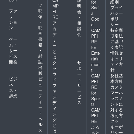
細則
for
ツ
MP
明
プライ
Soci
ファ
映
FI
会
バシー
al
ッ
像
RE
・
ポリ
Goo
ショ
・
ア
相
シー
d
ン
映
カ
談
特定商
CAM
画
デ
会
取引法
PFI
ゲー
書
ミ
に基づ
RE
ム・
籍
ー
く表記
for
サー
・
と
情報セ
Ente
ビス
雑
は
キュリ
rtain
開発
誌
ク
サ
ティ方
men
出
ラ
ポ
針
t
版
ウ
ー
反社基
CAM
ビジ
ビ
ド
ト
本方針
PFI
ネ
ュ
フ
サ
カスタ
RE
ス・
ー
ァ
ー
マーハ
for
起業
テ
ン
ビ
ラスメ
Spor
ィ
デ
ス
ントに
ts
ー
ィ
対する
CAM
・
ン
考え方
PFI
ヘ
グ
クッ
RE
ル
と
キーポ
ふる
ス
は
リシー
さと