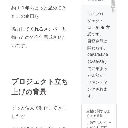
を
選
します。 該当の
択
約１０年ちょっと温めてき
す
方には、キャラ
る
クターのグラ
このプロ
たこの企画を
フィックを添付
ジェクト
いたしますので
指定の期限まで
は、
All-In方
協力してくれるメンバーも
に命名お願いい
式
です。
たします。 期限
揃ったので今年完成させた
はメールにてお
目標金額に
いです。
知らせいたしま
関わらず、
す。 お名前の掲
載方法：スタッ
2024/04/30
フロールに文字
23:59:59
ま
のみ、協力して
いただいた順に
でに集まっ
記載 キャラク
た金額が
ター命名：キャ
プロジェクト立ち
ラクターが登場
ファンディ
するアプリ内各
ングされま
上げの背景
所にて掲載。ス
タッフロールに
す。
キャラクター名
と命名主を文字
ずっと個人で制作してきま
にて記載 ※1 支
支援に関するよ
援時、必ず備考
したが
くある質問
欄に掲載を希望
手数料はいく
されるお名前を
らかかります
ご記入くださ