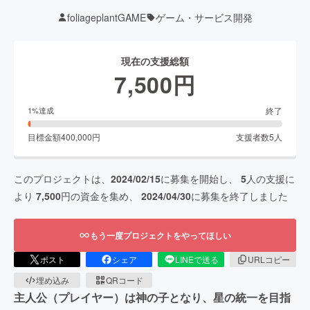
foliageplantGAME
ゲーム・サービス開発
現在の支援総額
7,500
円
終了
1
%達成
目標金額
400,000
円
支援者数
5
人
このプロジェクトは、
2024/02/15
に募集を開始し、
5
人の支援に
より
7,500
円の資金を集め、
2024/04/30
に募集を終了しました
もう一度プロジェクトをやってほしい
ポスト
シェア
LINEで送る
URLコピー
埋め込み
QRコード
主人公（プレイヤー）は神の子となり、星の統一を目指