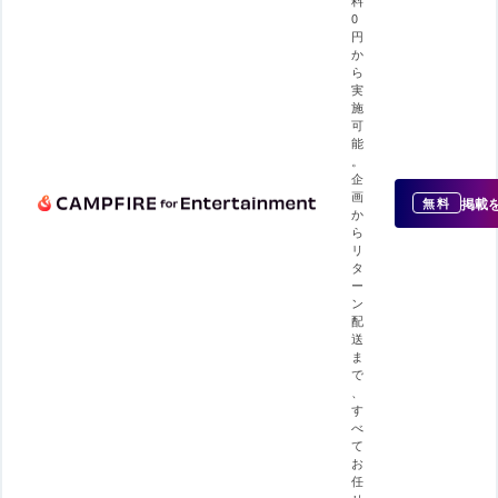
0
円
か
ら
実
施
可
能
。
企
画
掲載
無料
か
ら
リ
タ
ー
ン
配
送
ま
で
、
す
べ
て
お
任
せ