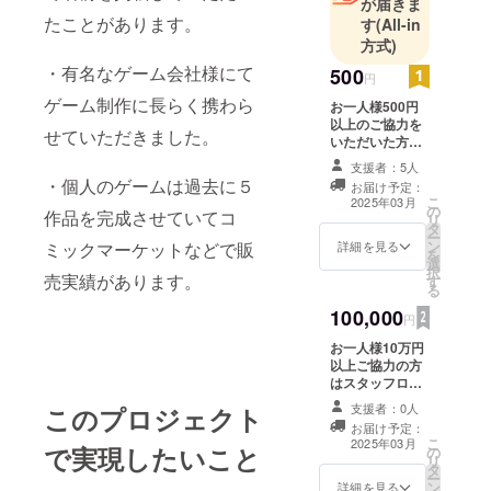
が届きま
たことがあります。
す
(All-in
方式)
・有名なゲーム会社様にて
500
円
ゲーム制作に長らく携わら
お一人様500円
以上のご協力を
せていただきました。
いただいた方は
アプリ内のス
支援者：5人
タッフロールに
・個人のゲームは過去に５
お届け予定：
お名前を記載さ
こ
2025年03月
の
せていただきま
作品を完成させていてコ
リ
タ
す。 お名前の掲
ー
ン
載方法：スタッ
ミックマーケットなどで販
詳細を見る
を
選
フロールに文字
択
売実績があります。
す
のみ、協力して
る
いただいた順に
100,000
記載 ※1 支援
円
時、必ず備考欄
お一人様10万円
に掲載を希望さ
以上ご協力の方
れるお名前をご
はスタッフロー
記入ください。
ルにお名前を掲
※2 お名前は公序
支援者：0人
このプロジェクト
載させていただ
良俗内のお名前
お届け予定：
く上に、レア
に限ります。
こ
2025年03月
で実現したいこと
の
キャラクター
リ
タ
に、命名する権
ー
ン
利もお付けいた
詳細を見る