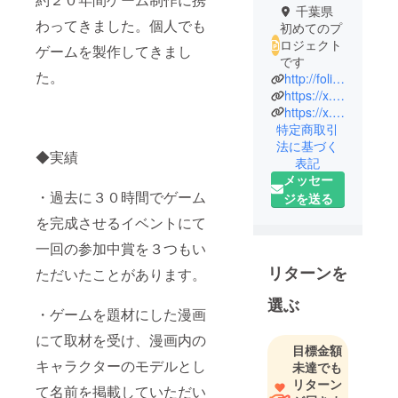
千葉県
わってきました。個人でも
初めてのプ
ロジェクト
ゲームを製作してきまし
です
た。
http://foliage-plant.net/
https://x.com/kiminosenshi4
https://x.com/kiminosenshi4
特定商取引
法に基づく
◆実績
表記
メッセー
・過去に３０時間でゲーム
ジを送る
を完成させるイベントにて
一回の参加中賞を３つもい
リターンを
ただいたことがあります。
選ぶ
・ゲームを題材にした漫画
にて取材を受け、漫画内の
目標金額
キャラクターのモデルとし
未達でも
リターン
て名前を掲載していただい