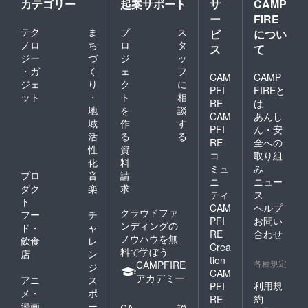
カテゴリー
起案サポート
サ
CAMP
ー
FIRE
テク
ま
プ
ス
ビ
につい
ノロ
ち
ロ
タ
ス
て
ジー
づ
ジ
ッ
・ガ
く
ェ
フ
CAM
CAMP
ジェ
り
ク
に
PFI
FIREと
ット
・
ト
相
RE
は
地
を
談
CAM
あんし
域
作
す
PFI
ん・安
活
る
る
RE
全への
性
資
コ
取り組
化
料
ミュ
み
プロ
音
請
ニ
ニュー
ダク
楽
求
ティ
ス
ト
CAM
ヘルプ
クラウドファ
フー
チ
PFI
お問い
ンディングの
ド・
ャ
RE
合わせ
ノウハウを無
飲食
レ
Crea
料で学ぼう
店
ン
tion
各種規定
CAMPFIRE
ジ
CAM
アカデミー
アニ
ス
利用規
PFI
メ・
ポ
約
RE
漫画
ー
CA
説