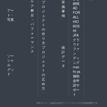
ケ
プ
実
納税
ア
ロ
施
AD
アー
舞
ジ
事
FOR
ト・
台
ェ
例
ALL
写真
・
ク
HIO
パ
ト
KOS
フ
の
HI
ォ
作
JFA
ー
り
クラ
マ
方
ウド
ン
プ
統
ファ
ス
ロ
計
ン
ソー
ジ
デ
ディ
シャ
ェ
ー
ング
ル
ク
タ
mac
グッ
ト
hi-ya
ド
の
補助
広
金申
め
請サ
方
ポー
ト
「QRコード」は株式会社デンソーウェーブの登録商標です。