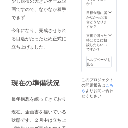
少し規模の大きいゲーム企
か？
い。 ※2 お名前
は公序良俗内の
画ですので、なかなか着手
目標金額に届
お名前に限りま
できず
かなかった場
す。 ※3 期限ま
合どうなりま
でにご連絡のな
すか？
い場合は、キャ
今年になり、完成させられ
ラクターにお名
支援で困った
前を直接つけさ
る目途がたったため正式に
時はどこに相
せていただきま
談したらいい
す。お名前がな
立ち上げました。
ですか？
い場合は申し訳
ございませんが
無効とさせてい
ヘルプページを
ただきます。 ※4
見る
名前が思いつか
ない、命名しな
くてもよいとい
このプロジェクト
現在の準備状況
う方はその旨お
の問題報告は
こち
伝えください。
ら
よりお問い合わ
せください
長年構想を練ってきており
現在、企画書を描いている
状態です。２月中は立ち上