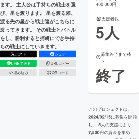
400,000円
ます。 主人公は手持ちの戦士を選
まちづくり・地域活性化
び、星を渡ります。 星を渡る際、
支援者数
渡る先の星から戦士達がこちらに
5
人
渡ってきます。 その戦士とバトル
CAMPFIRE for Social Good
CAMPFIRE Creation
をし、勝利すると捕虜にでき手持
CAMPFIREふるさと納税
machi-ya
コミュニティ
ちの戦士にしていきます。
募集終了まで残
ポスト
シェア
り
LINEで送る
URLコピー
終了
埋め込み
QRコード
このプロジェクトは、
2024/02/15
に募集を開始
し、
5
人の支援により
7,500
円の資金を集め、