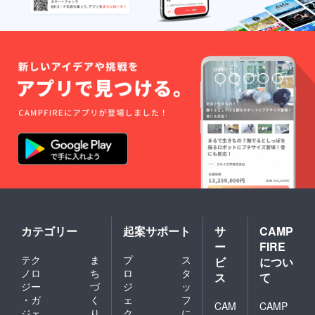
カテゴリー
起案サポート
サ
CAMP
ー
FIRE
テク
ま
プ
ス
ビ
につい
ノロ
ち
ロ
タ
ス
て
ジー
づ
ジ
ッ
・ガ
く
ェ
フ
CAM
CAMP
ジェ
り
ク
に