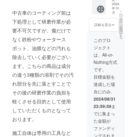
ガラス
2024
年10
コー
中古車のコーティング前は
こ
月
ティン
の
リ
グ剤
タ
下処理として研磨作業が必
ー
ン
詳細を見る
を
選
要不可欠ですが、傷だけで
択
す
る
なく鉄粉やウォータース
このプロ
ジェクト
ポット、油膜などの汚れも
は、All-or-
除去していく必要がござい
Nothing方式
ます。こちらの商品は成分
です。
の違う3種類の溶剤でその汚
目標金額を
れ部分を先に落とすことで
達成した場
合にのみ、
その後の研磨作業の負担を
2024/08/31
軽くさせる目的として使用
23:59:59
ま
していただくものとなって
でに集まっ
おります。
た金額が
ファンディ
施工自体は専用の工具など
ングされま