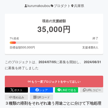
kurumakoubou
プロダクト
兵庫県
現在の支援総額
35,000
円
終了
7
%達成
目標金額
500,000
円
支援者数
6
人
このプロジェクトは、
2024/07/05
に募集を開始し、
2024/08/31
に募集を終了しました
もう一度プロジェクトをやってほしい
ポスト
シェア
LINEで送る
URLコピー
埋め込み
QRコード
３種類の溶剤をそれぞれ違う用途ごとに分けて下地処理