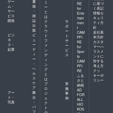
ゲー
書
ミ
に基づ
RE
ム・
籍
ー
く表記
for
サー
・
と
情報セ
Ente
ビス
雑
は
キュリ
rtain
開発
誌
ク
サ
ティ方
men
出
ラ
ポ
針
t
版
ウ
ー
反社基
CAM
ビジ
ビ
ド
ト
本方針
PFI
ネ
ュ
フ
サ
カスタ
RE
ス・
ー
ァ
ー
マーハ
for
起業
テ
ン
ビ
ラスメ
Spor
ィ
デ
ス
ントに
ts
ー
ィ
対する
CAM
・
ン
考え方
PFI
ヘ
グ
クッ
RE
ル
と
キーポ
ふる
ス
は
リシー
さと
ケ
プ
実
納税
ア
ロ
施
AD
アー
舞
ジ
事
FOR
ト・
台
ェ
例
ALL
写真
・
ク
HIO
パ
ト
KOS
フ
の