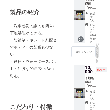
理剤
「PIKA
製品の紹介
Reset
支援
」
者：
300ml(
5人
各１本)
お届
・洗車感覚で誰でも簡単に
け予
定：
下地処理ができる。
2024
年10
・防錆剤・キレート剤配合
こ
月
の
リ
でボディへの影響も少な
タ
ー
ン
詳細を見る
い。
を
選
択
す
・鉄粉・ウォータースポッ
る
10,
ト・油膜など幅広い汚れに
残り25
000
円
対応。
下地処
理剤
「PIKA
Reset
支援
」
者：
300ml(
1人
各１本)
お届
こだわり・特徴
＋オリ
け予
ジナル
定：