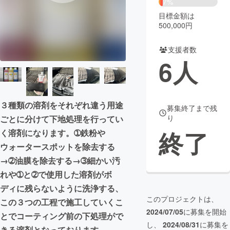
7%
目標金額は
まちづくり・地域活性化
500,000円
支援者数
CAMPFIRE for Social Good
CAMPFIRE Creation
6
人
CAMPFIREふるさと納税
machi-ya
コミュニティ
３種類の溶剤をそれぞれ違う用途
募集終了まで残
り
ごとに分けて下地処理を行ってい
終了
く溶剤になります。➀鉄粉や
ウォータースポットを除去する
→➁油膜を除去する→➂細かい汚
れや➀と➁で使用した溶剤がボ
ディに残らないように洗浄する、
このプロジェクトは、
この３つの工程で施工していくこ
2024/07/05
に募集を開始
とでコーティング前の下処理がで
し、
2024/08/31
に募集を
きる溶剤となっております。