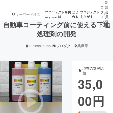
新
ロ
規
グ
会
プロジェクトを掲
はじ
プロジェクト
/
載するには
める
をさがす
イ
員
ン
登
自動車コーティング前に使える下地
録
処理剤の開発
人気のプロ
注目のリ
注目の新着プロ
募集終了が近いプ
もうすぐ公開
kurumakoubou
プロダクト
兵庫県
ジェクト
ターン
ジェクト
ロジェクト
されます
アート・写真
音楽
現在の支援総
額
35,0
テクノロジー・ガジェット
ゲーム・サ
00
円
映像・映画
書籍・雑誌
ビジネス・起業
チャレンジ