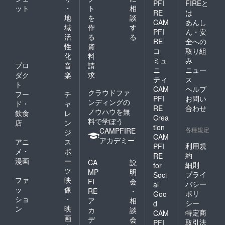
PFI
FIREと
ット
・
ト
相
RE
は
地
を
談
CAM
あんし
域
作
す
PFI
ん・安
活
る
る
RE
全への
性
資
コ
取り組
化
料
ミュ
み
プロ
音
請
ニ
ニュー
ダク
楽
求
ティ
ス
ト
CAM
ヘルプ
クラウドファ
フー
チ
PFI
お問い
ンディングの
ド・
ャ
RE
合わせ
ノウハウを無
飲食
レ
Crea
料で学ぼう
店
ン
tion
各種規定
CAMPFIRE
ジ
CAM
アカデミー
アニ
ス
利用規
PFI
メ・
ポ
約
RE
漫画
ー
CA
説
細則
for
ツ
MP
明
プライ
Soci
ファ
映
FI
会
バシー
al
ッ
像
RE
・
ポリ
Goo
ショ
・
ア
相
シー
d
ン
映
カ
談
特定商
CAM
画
デ
会
取引法
PFI