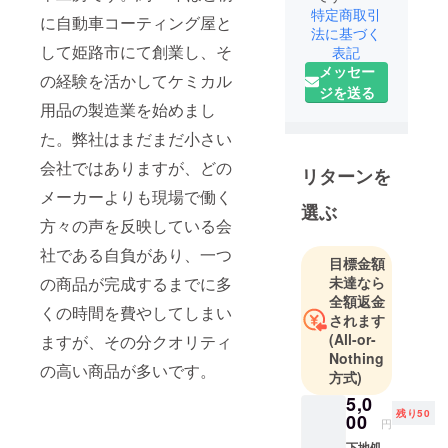
特定商取引
に自動車コーティング屋と
法に基づく
して姫路市にて創業し、そ
表記
メッセー
の経験を活かしてケミカル
ジを送る
用品の製造業を始めまし
た。弊社はまだまだ小さい
会社ではありますが、どの
リターンを
メーカーよりも現場で働く
選ぶ
方々の声を反映している会
社である自負があり、一つ
目標金額
の商品が完成するまでに多
未達なら
全額返金
くの時間を費やしてしまい
されます
(All-or-
ますが、その分クオリティ
Nothing
の高い商品が多いです。
方式)
5,0
残り50
00
円
下地処