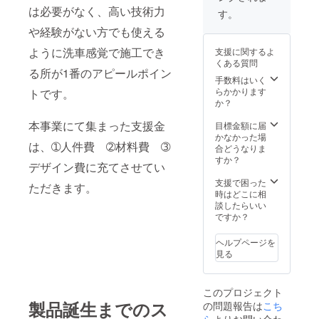
は必要がなく、高い技術力
す。
や経験がない方でも使える
ように洗車感覚で施工でき
支援に関するよ
くある質問
る所が1番のアピールポイン
手数料はいく
らかかります
トです。
か？
本事業にて集まった支援金
目標金額に届
かなかった場
は、➀人件費 ➁材料費 ➂
合どうなりま
すか？
デザイン費に充てさせてい
支援で困った
ただきます。
時はどこに相
談したらいい
ですか？
ヘルプページを
見る
このプロジェクト
製品誕生までのス
の問題報告は
こち
ら
よりお問い合わ