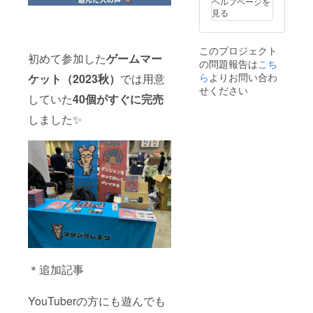
ヘルプページを
見る
このプロジェクト
初めて参加した
ゲームマー
の問題報告は
こち
ら
よりお問い合わ
ケット（2023秋）
では用意
せください
していた
40個がすぐに完売
しました✨
＊追加記事
YouTuberの方にも遊んでも