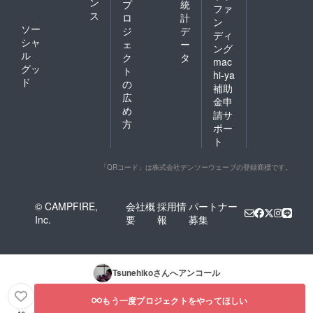
ン
プ
統
ファ
ス
ロ
計
ン
ソー
ジ
デ
ディ
シャ
ェ
ー
ング
ル
ク
タ
mac
グッ
ト
hi-ya
ド
の
補助
広
金申
め
請サ
方
ポー
ト
「QRコード」は株式会社デンソーウェーブの登録商標です。
© CAMPFIRE,
会社概
採用情
パートナー
Inc.
要
報
募集
Tsunehiko
さんへアンコール
もう一度プロジェクトをやってほしい