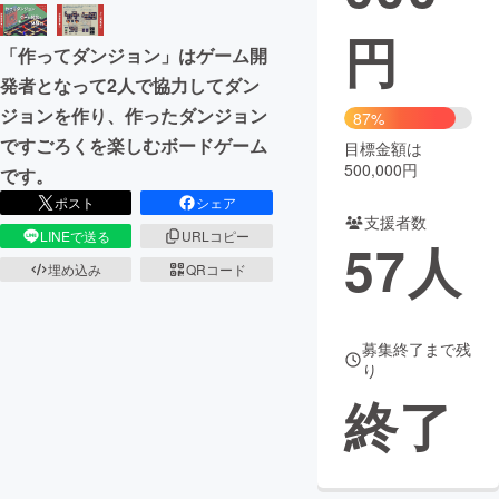
円
まちづくり・地域活性化
「作ってダンジョン」はゲーム開
発者となって2人で協力してダン
CAMPFIRE for Social Good
CAMPFIRE Creation
ジョンを作り、作ったダンジョン
87%
CAMPFIREふるさと納税
machi-ya
コミュニティ
ですごろくを楽しむボードゲーム
目標金額は
500,000円
です。
ポスト
シェア
支援者数
LINEで送る
URLコピー
57
人
埋め込み
QRコード
募集終了まで残
り
終了