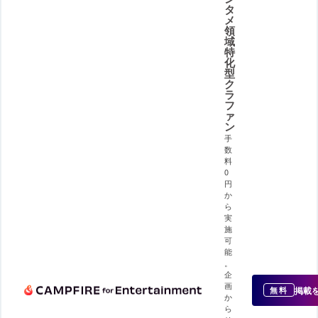
タ
メ
領
域
特
化
型
ク
ラ
フ
ァ
ン
手
数
料
0
円
か
ら
実
施
可
能
。
企
画
掲載
無料
か
ら