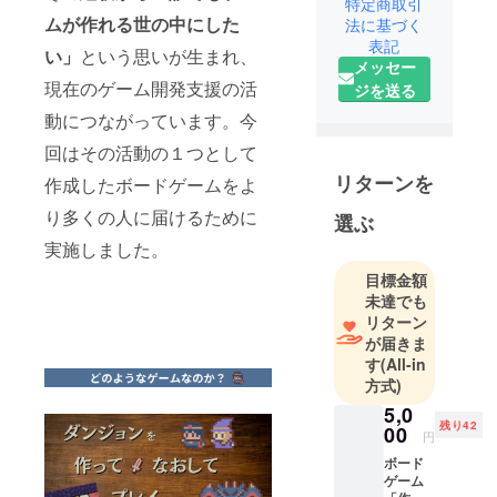
特定商取引
を教えるオ
ムが作れる世の中にした
法に基づく
ンラインサ
表記
い」
という思いが生まれ、
ロン「スタ
メッセー
ジオしま
現在のゲーム開発支援の活
ジを送る
づ」のオー
動につながっています。今
ナー。最近
回はその活動の１つとして
始めたプロ
ジェクトと
リターンを
作成したボードゲームをよ
して、ボー
り多くの人に届けるために
選ぶ
ドゲーム制
実施しました。
作サロン
「ボドゲ制
目標金額
未達でも
作サロン」
リターン
を運営中。
が届きま
専門学校講
す
(All-in
師やゲーム
方式)
マーケット
5,0
大賞受賞者
残り42
00
円
を講師によ
ボード
んで、ボー
ゲーム