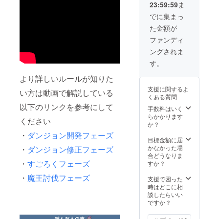
23:59:59
ま
人の
ます）
YouTub
でに集まっ
eでボー
た金額が
ドゲー
ムに関
ファンディ
するコ
ングされま
ラボを
実施
す。
・共
同で
より詳しいルールが知りた
ボード
支援に関するよ
い方は動画で解説している
ゲーム
くある質問
を作る
以下のリンクを参考にして
（連絡
手数料はいく
手段と
らかかります
ください
してク
か？
ラウド
・
ダンジョン開発フェーズ
ファン
目標金額に届
ディン
かなかった場
・
ダンジョン修正フェーズ
グ終了
合どうなりま
後、
・
すごろくフェーズ
すか？
メール
・
魔王討伐フェーズ
で
支援で困った
Discord
時はどこに相
の招待
談したらいい
が届き
ですか？
ます）