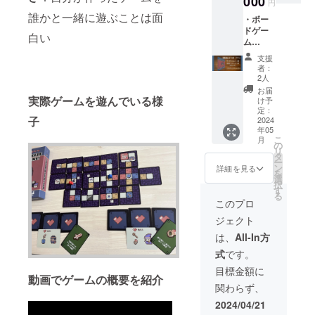
000
円
送） ・
誰かと一緒に遊ぶことは面
・ボー
しまづ
ドゲー
と
白い
ム
Discord
「作っ
通話が
支援
てダン
30分で
者：
ジョ
きる
2人
ン」
（感謝
お届
（配
の気持
実際ゲームを遊んでいる様
け予
送） ・
ちを伝
定：
子
スタジ
2024
えます
年05
オしま
＆相談
こ
月
づで制
等あれ
の
リ
作した
ばきき
タ
ー
ボード
ます）
ン
詳細を見る
を
ゲーム
（連絡
選
択
が追加
手段と
す
る
で２つ
してク
このプロ
（配
ラウド
ジェクト
送） ・
ファン
何らか
ディン
は、
All-In方
のコラ
グ終了
式
です。
ボを１
後、
つ実施
メール
目標金額に
動画でゲームの概要を紹介
できる
で
関わらず、
・登
Discord
録者
の招待
2024/04/21
12000
が届き