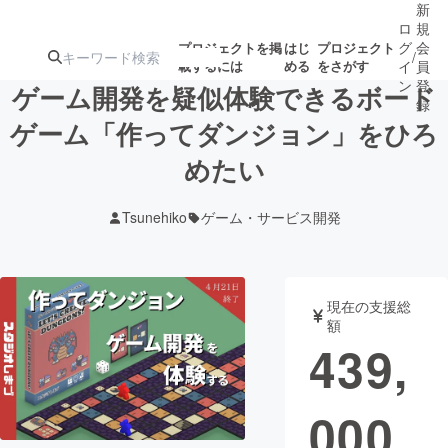
新
ロ
規
グ
会
プロジェクトを掲
はじ
プロジェクト
/
載するには
める
をさがす
イ
員
ン
登
ゲーム開発を疑似体験できるボード
録
ゲーム「作ってダンジョン」をひろ
めたい
人気のプロ
注目のリ
注目の新着プロ
募集終了が近いプ
もうすぐ公開
ジェクト
ターン
ジェクト
ロジェクト
されます
Tsunehiko
ゲーム・サービス開発
アート・写真
音楽
現在の支援総
テクノロジー・ガジェット
ゲーム・サ
額
439,
映像・映画
書籍・雑誌
000
ビジネス・起業
チャレンジ