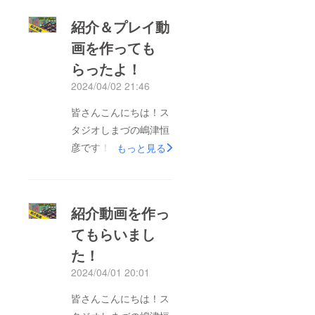
紹介＆プレイ動
画を作っても
らったよ！
2024/04/02 21:46
皆さんこんにちは！ス
タジオしまづの嶋津恒
彦です！今回は、ゲー
もっと見る
ム開発を疑似体験でき
る「作ってダンジョ
ン」の紹介動画が公開
紹介動画を作っ
されたお知らせです
てもらいまし
（パチパチ）クラウド
た！
ファンディング開始と
ともに、その告知のお
2024/04/01 20:01
願いをボードゲーム系
皆さんこんにちは！ス
のYouTuberの方にお