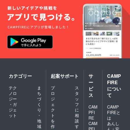
カテゴリー
起案サポート
サ
CAMP
ー
FIRE
テク
ま
プ
ス
ビ
につい
ノロ
ち
ロ
タ
ス
て
ジー
づ
ジ
ッ
・ガ
く
ェ
フ
CAM
CAMP
ジェ
り
ク
に
PFI
FIREと
ット
・
ト
相
RE
は
地
を
談
CAM
あんし
域
作
す
PFI
ん・安