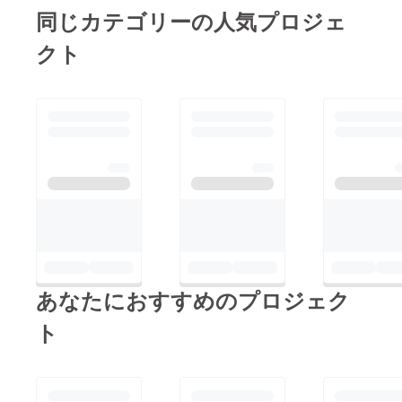
よろしくお願いいたし
み袋になってい
同じカテゴリーの人気プロジェ
ます。
ます。
クト
（人によって違
うものをお渡し
しようと思って
います）
迷っている場合
は、確実にわ
かっているもの
が手に入る②の
方がいいかなと
思います。
あなたにおすすめのプロジェク
ト