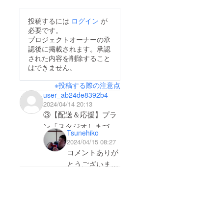
が応援（支援・拡散）
で、「作ってダンジョ
してくださるおかげ
ン」がどんなゲームか
投稿するには
ログイン
が
て、たくさんの支援が
気になる方はぜひぜひ
必要です。
集まっています！引き
見ていただけると嬉し
プロジェクトオーナーの承
認後に掲載されます。承認
続きよろしくお願いし
いです！
された内容を削除すること
ます！昨日参加した
はできません。
ゲームパビリオン
※投稿する際の注意点
jp2024というイン
user_ab24de8392b4
ディーゲームのイベン
2024/04/14 20:13
トでも「作ってダン
③【配送＆応援】プラ
ジョン」を展示してき
ン「スタジオしまづで
Tsunehiko
ました。デジタルゲー
開発したボードゲーム
2024/04/15 08:27
ムの開発者の方も興味
を追加で２つ」とあり
コメントありが
を持っていただけたよ
ますが、追加のボード
とうございま
ゲームの内容が知りた
うで、支援者も一気に
す！
いです。今、②、③の
増えてとても嬉しかっ
プラン③は何が
どちらにしようか迷っ
たです！
入っているかわ
ています。
からないお楽し