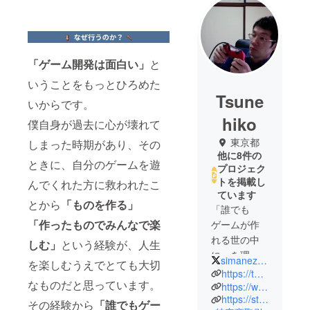
「ゲーム開発は面白い」
と
いうことをもっとひろめた
Tsune
いからです。
hiko
僕自身が過去に心が壊れて
東京都
しまった時期があり、その
他に8件の
ときに、自分のゲームを遊
プロジェク
トを掲載し
んでくれた方に救われたこ
ています
とから
「ものを作る」
「誰でも
「作ったものでみんなで楽
ゲームが作
れる世の中
しむ」
という経験が、人生
に」を理念
simanezumi1989
を楽しむうえでとても大切
にUnityを
https://twitter.com/simanezumi1989
なものだと思っています。
使ったゲー
https://www.youtube.com/@studio_shimazu
https://studioshimazu.com/
ムの作り方
その経験から
「誰でもゲー