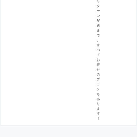
リ
タ
ー
ン
配
送
ま
で
、
す
べ
て
お
任
せ
の
プ
ラ
ン
も
あ
り
ま
す
！