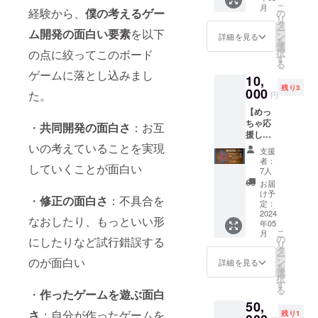
こ
月
経験から、
僕の考えるゲー
の
リ
タ
ー
ム開発の面白い要素
を以下
ン
詳細を見る
を
選
択
の点に絞ってこのボード
す
る
ゲームに落とし込みまし
10,
残り3
000
た。
円
【めっ
ちゃ応
・
共同開発の面白さ
：お互
援した
い人向
いの考えていることを実現
支援
け】 ・
者：
していくことが面白い
作って
7人
ダン
お届
ジョン
け予
・
修正の面白さ
：不具合を
（配
定：
送） ・
2024
なおしたり、もっといい形
年05
スタジ
こ
月
オしま
の
にしたりなど試行錯誤する
リ
づで制
タ
ー
作した
のが面白い
ン
詳細を見る
を
ボード
選
択
ゲーム
す
る
・
作ったゲームを遊ぶ面白
が追加
50,
で２つ
さ
：自分が作ったゲームを
残り1
（配