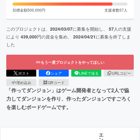
目標金額
500,000
円
支援者数
57
人
このプロジェクトは、
2024/03/07
に募集を開始し、
57
人の支援
により
439,000
円の資金を集め、
2024/04/21
に募集を終了しま
した
もう一度プロジェクトをやってほしい
ポスト
シェア
LINEで送る
URLコピー
埋め込み
QRコード
「作ってダンジョン」はゲーム開発者となって2人で協
力してダンジョンを作り、作ったダンジョンですごろく
を楽しむボードゲームです。
エ
ン