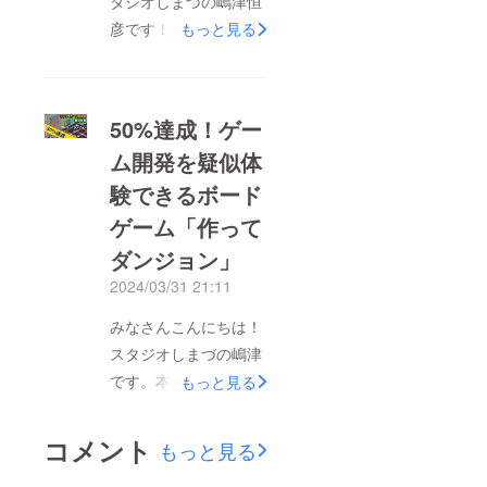
タジオしまづの嶋津恒
願いしたところ、ここ
彦です！今回は、ゲー
もっと見る
ろよくOKしてくだ
ム開発を疑似体験でき
さったのがボドゲかぞ
る「作ってダンジョ
くさんです。（前回の
ン」の紹介動画が公開
フクハナさんに続き第
50%達成！ゲー
されたお知らせです
２弾！）本当にありが
ム開発を疑似体
（パチパチ）クラウド
とうございます！ルー
験できるボード
ファンディング開始と
ル説明＆プレイ動画と
ともに、その告知のお
ゲーム「作って
なっているので、見る
願いをボードゲーム系
ダンジョン」
だけでも楽しいです！
のYouTuberの方にお
2024/03/31 21:11
願いしたところ、ここ
みなさんこんにちは！
ろよくOKしてくだ
スタジオしまづの嶋津
さったのがフクハナさ
です。本日26人目の支
んです。本当にありが
もっと見る
援者が現れ５０％を達
とうございます！どっ
成しました！ありがと
てもいい感じに紹介し
コメント
もっと見る
うございます！皆さん
てくださっているの