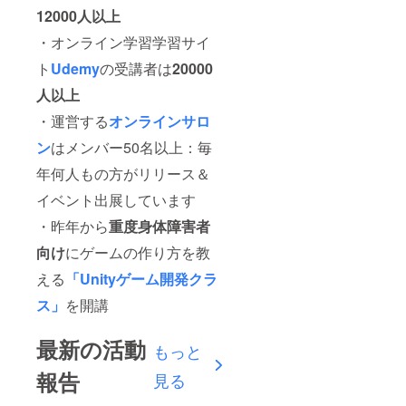
12000人以上
・オンライン学習学習サイ
ト
Udemy
の受講者は
20000
人以上
・運営する
オンラインサロ
ン
はメンバー50名以上：毎
年何人もの方がリリース＆
イベント出展しています
・昨年から
重度身体障害者
向け
にゲームの作り方を教
える
「Unityゲーム開発クラ
ス」
を開講
最新の活動
もっと
報告
見る