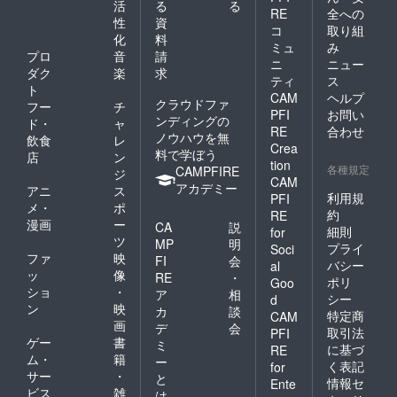
活
る
る
RE
全への
性
資
コ
取り組
化
料
ミュ
み
プロ
音
請
ニ
ニュー
ダク
楽
求
ティ
ス
ト
CAM
ヘルプ
クラウドファ
フー
チ
PFI
お問い
ンディングの
ド・
ャ
RE
合わせ
ノウハウを無
飲食
レ
Crea
料で学ぼう
店
ン
tion
各種規定
CAMPFIRE
ジ
CAM
アカデミー
アニ
ス
利用規
PFI
メ・
ポ
約
RE
漫画
ー
CA
説
細則
for
ツ
MP
明
プライ
Soci
ファ
映
FI
会
バシー
al
ッ
像
RE
・
ポリ
Goo
ショ
・
ア
相
シー
d
ン
映
カ
談
特定商
CAM
画
デ
会
取引法
PFI
ゲー
書
ミ
に基づ
RE
ム・
籍
ー
く表記
for
サー
・
と
情報セ
Ente
ビス
雑
は