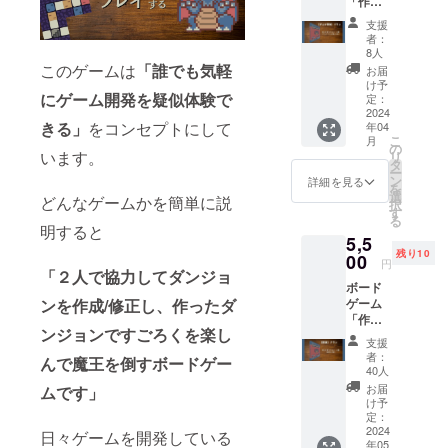
ドゲームの
「作っ
てダン
制作をサ
支援
ジョ
者：
ポートして
ン」
8人
います。
（ゲー
このゲームは
「誰でも気軽
お届
ムマー
け予
ケット
にゲーム開発を疑似体験で
定：
当日手
2024
きる」
をコンセプトにして
年04
渡し）
こ
月
の
います。
リ
タ
ー
ン
詳細を見る
を
選
どんなゲームかを簡単に説
択
す
る
明すると
5,5
残り10
00
円
「２人で協力してダンジョ
ボード
ゲーム
ンを作成/修正し、作ったダ
「作っ
ンジョンですごろくを楽し
てダン
支援
ジョ
者：
んで魔王を倒すボードゲー
ン」
40人
（指定
お届
ムです」
の住所
け予
へ配
定：
送）
2024
日々ゲームを開発している
年05