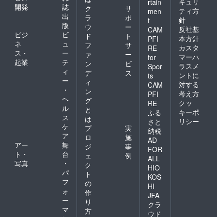
キュリ
rtain
開発
誌
ク
サ
ティ方
men
出
ラ
ポ
針
t
版
ウ
ー
反社基
CAM
ビジ
ビ
ド
ト
本方針
PFI
ネ
ュ
フ
サ
カスタ
RE
ス・
ー
ァ
ー
マーハ
for
起業
テ
ン
ビ
ラスメ
Spor
ィ
デ
ス
ントに
ts
ー
ィ
対する
CAM
・
ン
考え方
PFI
ヘ
グ
クッ
RE
ル
と
キーポ
ふる
ス
は
リシー
さと
ケ
プ
実
納税
ア
ロ
施
AD
アー
舞
ジ
事
FOR
ト・
台
ェ
例
ALL
写真
・
ク
HIO
パ
ト
KOS
フ
の
HI
ォ
作
JFA
ー
り
クラ
マ
方
ウド