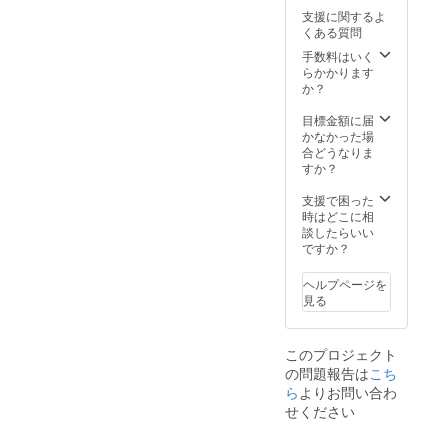
支援に関するよ
くある質問
手数料はいく
らかかります
か？
目標金額に届
かなかった場
合どうなりま
すか？
支援で困った
時はどこに相
談したらいい
ですか？
ヘルプページを
見る
このプロジェクト
の問題報告は
こち
ら
よりお問い合わ
せください