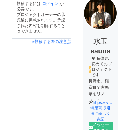
投稿するには
ログイン
が
必要です。
プロジェクトオーナーの承
認後に掲載されます。承認
された内容を削除すること
はできません。
水玉
※投稿する際の注意点
sauna
長野県
初めてのプ
ロジェクト
です
長野市、権
堂町で古民
家をリノ
ベーション
https://www.instagram.com/polka.cafe2390/
したカフェ
特定商取引
【polka dot
法に基づく
表記
cafe】を営ん
メッセー
でおります