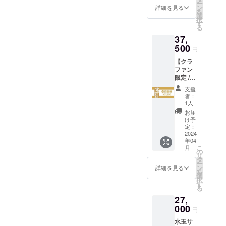
ー
10月31
デー・
ン
合 :
詳細を見る
を
日まで
男性専
選
0268-
択
利用可
用とな
す
38-
る
能 ・1
りま
2020 - -
37,
回分を1
す！
- - - - - -
人のカ
500
（4.8.1
- - - - - -
円
ウント
4.18.24.
- - ・プ
【クラ
として
28） ・
レオー
ファン
ご利用
貸切で
プンに
限定 /
可能！
ご利用
お越し
10回】
(例 : 4人
の場合
できな
支援
水玉サ
で使用
は混合
い場合
者：
ウナ / 回
の場合
ご利用
1人
は有効
数券
は4回分
可能と
期限約2
お届
+ロゴス
使用と
なりま
け予
年間の
テッ
なりま
定：
す。
入場券
カー1種
2024
す) ・4
に切り
年04
・回数
と8のつ
替わり
こ
月
券有効
く日は
の
ます。
リ
期限 :
メンズ
タ
・別所
ー
令和9年
デー・
ン
詳細を見る
温泉宿
を
10月31
男性専
選
泊券有
択
日まで
用とな
す
効期限 :
る
利用可
りま
2025年
27,
能 ・1
す！
4月15日
回分を1
000
（4.8.1
までご
円
人のカ
4.18.24.
利用可
水玉サ
ウント
28） ・
能 ・プ