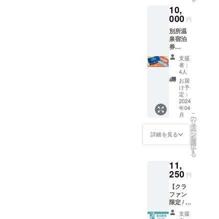
越しで
ご期待
10,
きない
くださ
場合は
000
い！ ・
円
有効期
チケッ
別所温
限約2年
ト有効
泉宿泊
間の入
期限 :
券
場券に
令和8年
¥5000 +
切り替
10月31
支援
【サウ
わりま
日まで
者：
ナ】プ
す。 ・
利用可
4人
レオー
プレ
能 ・4
お届
プン招
オープ
と8のつ
け予
待券(1
ン時の
定：
く日は
人) + か
2024
かき氷
メンズ
年04
き氷ご
は限定
デー・
こ
月
提供(1
特別メ
の
男性専
リ
人)+ロ
ニュー
タ
用とな
ー
ゴス
をご用
ン
りま
詳細を見る
を
テッ
意致し
選
す！
択
カー1種
ます。
す
（4.8.1
る
- - - - - -
ご期待
4.18.24.
11,
- - - - - -
くださ
28） ・
- - - - ・
250
い！ ・
貸切で
円
別所温
チケッ
ご利用
【クラ
泉宿泊
ト有効
の場合
ファン
券ご利
期限 :
は混合
限定 / 3
用可能
令和8年
ご利用
回】水
店舗 旅
10月31
可能と
支援
玉サウ
宿 上松