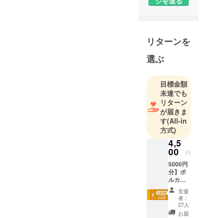
ジを送る
山田大輔と
申します。
当店は定食
と通年でか
リターンを
き氷を提供
しておりま
選ぶ
す。
季節関係な
目標金額
くかき氷を
未達でも
提供したい
リターン
と思った理
が届きま
す
(All-in
由は、私自
方式)
身かき氷が
4,5
大好きで、
00
通年で美味
円
しい物だと
5000円
分】ポ
確信してい
ルカ
るからで
ドット
支援
カフェ
す。
者：
お食事
27人
しかし、長
券 + 水
お届
野の冬はと