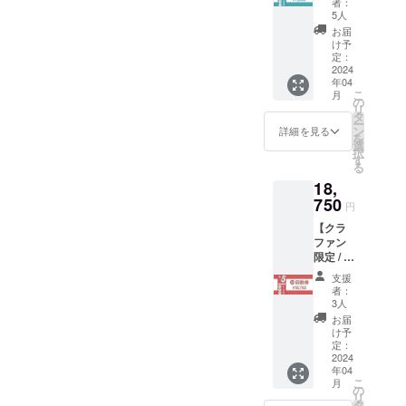
日まで
なりま
者：
ナ / 回数
や / かし
利用可
5人
す。
券+ロゴ
わや本
能 ・4
お届
ステッ
店 / 旅
と8のつ
け予
カー1種
館 桂
定：
く日は
・回数
2024
荘 / 斎藤
メンズ
年04
券有効
旅館 / 旅
デー・
こ
月
期限 :
館 晴
の
男性専
リ
令和9年
山 / 玉屋
タ
用とな
ー
10月31
旅館 民
ン
りま
詳細を見る
を
日まで
宿旅
選
す！
択
利用可
館 チ
す
（4.8.1
る
能 ・1
ロル亭 /
4.18.24.
18,
回分を1
旅館 つ
28） ・
人のカ
750
るや / 旅
貸切で
円
ウント
館 中松
ご利用
【クラ
として
屋 / 七草
の場合
ファン
ご利用
の湯 / 南
は混合
限定 / 5
可能！
條旅館
ご利用
回】水
(例 : 3人
旅館 花
可能と
支援
玉サウ
で使用
屋 / 別所
なりま
者：
ナ / 回数
の場合
温泉 緑
3人
す。
券+ロゴ
は3回分
屋 ・宿
お届
ステッ
使用と
チケッ
け予
カー1種
なりま
定：
トの問
・回数
2024
す) ・4
い合わ
年04
券有効
と8のつ
せ先 別
こ
月
期限 :
く日は
の
所温泉
リ
令和9年
メンズ
タ
旅館組