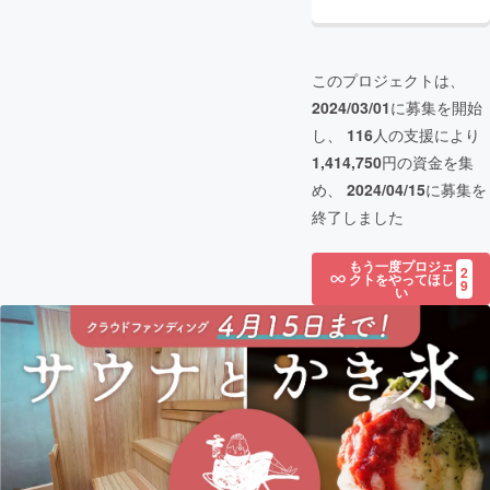
このプロジェクトは、
2024/03/01
に募集を開始
し、
116
人の支援により
1,414,750
円の資金を集
め、
2024/04/15
に募集を
終了しました
もう一度プロジェ
2
クトをやってほし
9
い