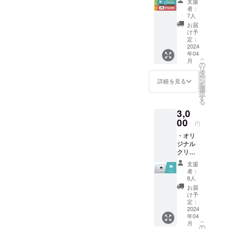
支援
オープ
ご要
使用の
者：
ン招待
望・お
場合、
7人
券(性別
問い合
お釣り
お届
不問2
わせ多
は発生
け予
名)+か
数によ
定：
しませ
き氷2つ
2024
りカッ
んので
年04
+ロゴス
プルプ
ご了承
こ
月
テッ
ラン(性
の
くださ
リ
カー1種
別不問2
タ
い
ー
※プレ
名)のプ
ン
詳細を見る
を
オープ
ランを
選
択
ンにお
新設し
す
る
越しで
まし
3,0
きない
た！ 1
場合2半
00
時間15
円
年間有
分の貸
︎・オリ
効の入
切とな
ジナル
場券に
りま
クリア
切り替
す。 ・
ビニ
わりま
プレ
支援
ル・ス
す。 ご
オープ
者：
クエア
要望・
ン時の
8人
ポーチ
お問い
かき氷
お届
サイズ/
合わせ
は限定
け予
約
多数に
定：
特別メ
95×145
2024
より
ニュー
年04
×60㎜
カップ
をご用
こ
月
材
ルプラ
の
意致し