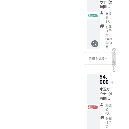
ウナ【2
として
貸切で
レオー
時間貸
ご利用
ご利用
プン招
切】チ
可能！
の場合
待券有
支援
ケット
(例 : 4人
は混合
者：
効期限 :
+ロゴス
で使用
ご利用
1人
令和8年
テッ
の場合
可能と
お届
10月31
カー6枚
は4回分
なりま
け予
日まで
・貸切
使用と
定：
す。
ご利用
でご利
2024
なりま
可能 ・
年04
用の場
す) ・4
4と8の
こ
月
合は男
と8のつ
の
つく日
リ
女混合
く日は
タ
はメン
ー
ご利用
メンズ
ン
詳細を見る
ズ
を
可能と
デー・
選
デー・
択
なりま
男性専
す
男性専
る
す。 ・
用とな
用とな
54,
4と8の
りま
りま
つく日
000
す！
円
す！
はメン
（4.8.1
（4.8.1
水玉サ
ズ
4.18.24.
4.18.24.
ウナ【4
デー・
28） ・
28） ・
時間貸
男性専
貸切で
貸切で
切】チ
用とな
ご利用
支援
ご利用
ケット
りま
の場合
者：
の場合
+ロゴス
す！
は混合
0人
は混合
テッ
（4.8.1
ご利用
お届
ご利用
カー6枚
4.18.24.
可能と
け予
可能と
・貸切
28） ・
定：
なりま
なりま