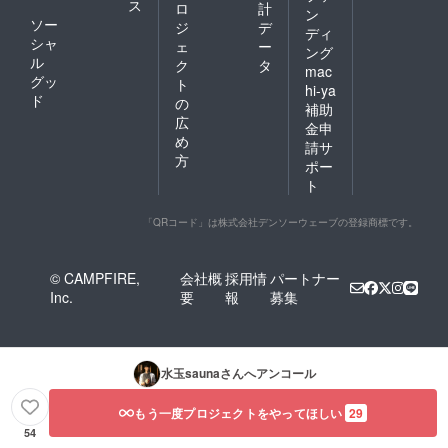
ス
ロ
計
ン
ソー
ジ
デ
ディ
シャ
ェ
ー
ング
ル
ク
タ
mac
グッ
ト
hi-ya
ド
の
補助
広
金申
め
請サ
方
ポー
ト
「QRコード」は株式会社デンソーウェーブの登録商標です。
© CAMPFIRE,
会社概
採用情
パートナー
Inc.
要
報
募集
水玉sauna
さんへアンコール
もう一度プロジェクトをやってほしい
29
54