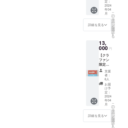
供(1
4月下旬
定：
人)+ロ
2024
から
年04
ゴス
2025年
こ
月
テッ
4月まで
の
リ
カー1種
掲載。
タ
ー
※プレ
※掲載期
ン
詳細を見る
を
オープ
間は延
選
択
ンにお
長する
す
る
越しで
場合が
13,
きない
ありま
場合は
000
す
円
有効期
【クラ
限約2年
ファン
間の入
限定】
場券に
プレ
切り替
支援
オープ
わりま
者：
ン招待
す。 ・
6人
券+かき
プレ
お届
氷ご提
オープ
け予
供(2
ン時の
定：
人)+ロ
2024
かき氷
年04
ゴス
は限定
こ
月
テッ
特別メ
の
リ
カー1種
ニュー
タ
ー
※プレ
をご用
ン
詳細を見る
を
オープ
意致し
選
択
ンにお
ます。
す
る