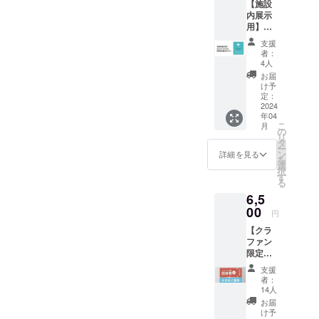
【施設
リング
ためデ
ト有効
可能と
内展示
スパン
ザイ
期限 :
なりま
用】
20番単
ン・内
令和8年
す。
special
・綿
容など
10月31
支援
thanks
100%
変更と
日まで
者：
名前記
・丸胴
なる場
4人
利用可
名掲示
タイプ
合があ
能 ・4.
お届
ポス
・襟ダ
りま
け予
と8のつ
ター+ロ
ブルス
定：
す。
く日メ
ゴス
2024
テッチ
ンズ
年04
テッ
・Pre-
デー・
こ
月
カー1種
Shrunk
の
男性専
リ
こちら
・肩補
タ
用とな
ー
をご支
強ツイ
ン
詳細を見る
りま
を
援いた
ルテー
選
す！
択
だいた
プ入り
す
（4.8.1
る
方へ 館
・ツイ
4.18.24.
6,5
内へ掲
ルラベ
28） ・
示物と
00
ル ・リ
貸切で
円
してお
アク
ご利用
【クラ
名前を
ティブ
の場合
ファン
展示さ
染め
は混合
限定】
せてい
（直接
ご利用
プレ
ただき
反応染
可能と
支援
オープ
ます！
め）
者：
なりま
ン招待
・掲載
14人
す。
券+かき
期間 :
お届
氷ご提
2024年
け予