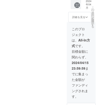
でご利
2024
有効期
す。
す。 - - -
年04
用の場
限 : 令
- - - - - -
こ
月
合は男
和9年10
の
- - - - - -
リ
女混合
月31日
タ
- 旅館組
ー
ご利用
までご
ン
詳細を見る
合
を
可能と
利用可
選
https://
択
なりま
能
す
www.be
る
す。 ・
このプロ
ssho-
4と8の
onsen.c
ジェクト
つく日
om/ 観
はメン
は、
All-In方
光組合
ズ
https://
式
です。
デー・
www.be
男性専
目標金額に
ssho-
用とな
spa.jp/
関わらず、
りま
す！
2024/04/15
（4.8.1
23:59:59
ま
4.18.24.
28） ・
でに集まっ
有効期
た金額が
限 : 令
和9年10
ファンディ
月31日
ングされま
までご
利用可
す。
能