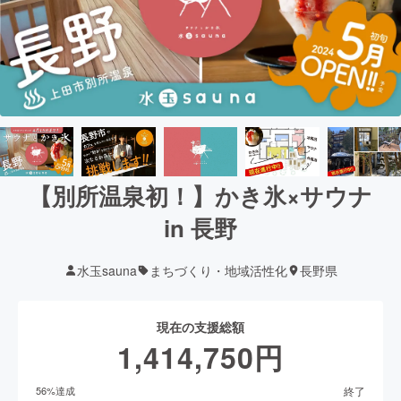
【別所温泉初！】かき氷×サウナ
in 長野
水玉sauna
まちづくり・地域活性化
長野県
現在の支援総額
1,414,750
円
終了
56
%達成