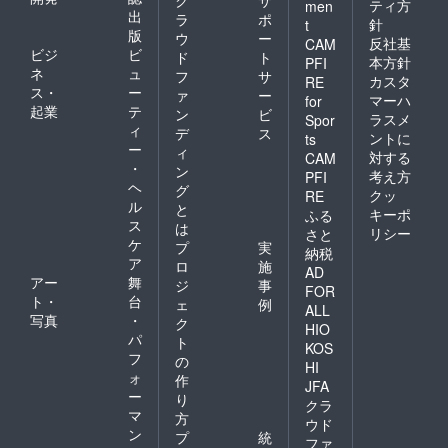
ティ方
men
出
ラ
ポ
針
t
版
ウ
ー
反社基
CAM
ビジ
ビ
ド
ト
本方針
PFI
ネ
ュ
フ
サ
カスタ
RE
ス・
ー
ァ
ー
マーハ
for
起業
テ
ン
ビ
ラスメ
Spor
ィ
デ
ス
ントに
ts
ー
ィ
対する
CAM
・
ン
考え方
PFI
ヘ
グ
クッ
RE
ル
と
キーポ
ふる
ス
は
リシー
さと
ケ
プ
実
納税
ア
ロ
施
AD
アー
舞
ジ
事
FOR
ト・
台
ェ
例
ALL
写真
・
ク
HIO
パ
ト
KOS
フ
の
HI
ォ
作
JFA
ー
り
クラ
マ
方
ウド
ン
プ
統
ファ