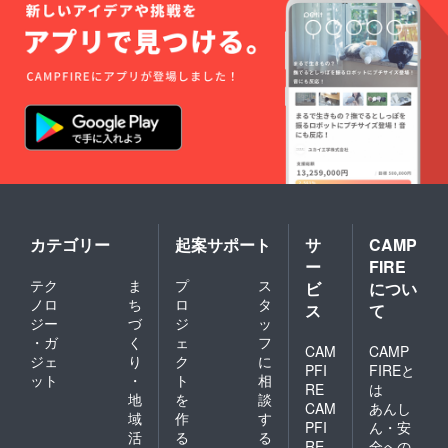
カテゴリー
起案サポート
サ
CAMP
ー
FIRE
テク
ま
プ
ス
ビ
につい
ノロ
ち
ロ
タ
ス
て
ジー
づ
ジ
ッ
・ガ
く
ェ
フ
CAM
CAMP
ジェ
り
ク
に
PFI
FIREと
ット
・
ト
相
RE
は
地
を
談
CAM
あんし
域
作
す
PFI
ん・安
活
る
る
RE
全への