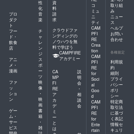
性
資
コ
取り組
化
料
ミュ
み
プロ
音
請
ニ
ニュー
ダク
楽
求
ティ
ス
ト
CAM
ヘルプ
クラウドファ
フー
チ
PFI
お問い
ンディングの
ド・
ャ
RE
合わせ
ノウハウを無
飲食
レ
Crea
料で学ぼう
店
ン
tion
各種規定
CAMPFIRE
ジ
CAM
アカデミー
アニ
ス
利用規
PFI
メ・
ポ
約
RE
漫画
ー
CA
説
細則
for
ツ
MP
明
プライ
Soci
ファ
映
FI
会
バシー
al
ッ
像
RE
・
ポリ
Goo
ショ
・
ア
相
シー
d
ン
映
カ
談
特定商
CAM
画
デ
会
取引法
PFI
ゲー
書
ミ
に基づ
RE
ム・
籍
ー
く表記
for
サー
・
と
情報セ
Ente
ビス
雑
は
キュリ
rtain
開発
誌
ク
サ