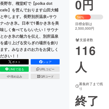
0
円
長野市、権堂町で【polka dot
まちづくり・地域活性化
cafe】を営んでおります山田大輔
と申します。長野別所温泉×サウ
56%
ナ×かき氷。日本で1番かき氷を美
目標金額は
CAMPFIRE for Social Good
CAMPFIRE Creation
2,500,000円
味しく食べてもらいたい！サウナ
CAMPFIREふるさと納税
machi-ya
コミュニティ
とかき氷の魅力を伝え、別所温泉
支援者数
を盛り上げる安らぎの場所を創り
116
ます。みなさまのお力をお貸しく
ださい！！
人
ポスト
シェア
LINEで送る
URLコピー
埋め込み
QRコード
募集終了まで残
り
終了