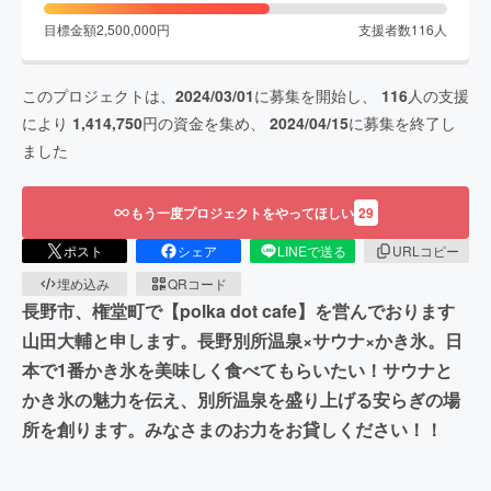
目標金額
2,500,000
円
支援者数
116
人
このプロジェクトは、
2024/03/01
に募集を開始し、
116
人の支援
により
1,414,750
円の資金を集め、
2024/04/15
に募集を終了し
ました
もう一度プロジェクトをやってほしい
29
ポスト
シェア
LINEで送る
URLコピー
埋め込み
QRコード
長野市、権堂町で【polka dot cafe】を営んでおります
山田大輔と申します。長野別所温泉×サウナ×かき氷。日
本で1番かき氷を美味しく食べてもらいたい！サウナと
かき氷の魅力を伝え、別所温泉を盛り上げる安らぎの場
所を創ります。みなさまのお力をお貸しください！！