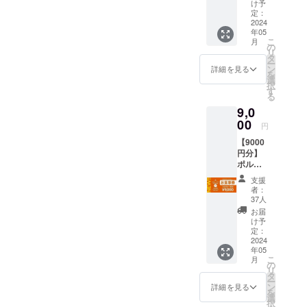
玉ロゴ
け予
ステッ
定：
ても寒く、
カー1種
2024
かき氷を食
年05
長野市
こ
月
べようと思
権堂に
の
リ
ある
タ
うお客様も
ー
【polka
ン
詳細を見る
減っていま
を
dot
選
択
cafe】
す。
す
る
でご使
この現状を
9,0
用いた
打破すべ
だける
00
円
お食事
く、考えた
【9000
券とな
結果、サウ
円分】
りま
ポルカ
ナ後のかき
す。 ご
ドット
支援の
氷に行きつ
支援
カフェ
ほど宜
者：
きました。
お食事
しくお
37人
券 + 水
願いい
サウナとか
お届
玉ロゴ
たしま
け予
き氷が大好
ステッ
す！ ・
定：
きな私が出
カー1種
2024
チケッ
年05
長野市
ト有効
した結論は
こ
月
権堂に
期限 :
の
リ
ある
令和8年
タ
ー
【polka
『サウナの
10月31
ン
詳細を見る
を
dot
日まで
選
後のかき氷
択
cafe】