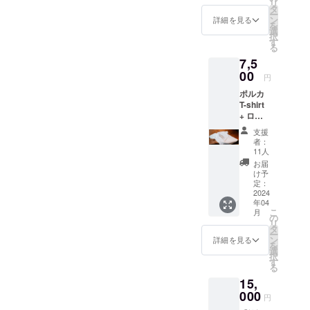
リ
質/EVA
ン(性別
タ
ます。
ー
色・柄/
不問2
ン
ご期待
詳細を見る
を
納品形
名)のか
選
くださ
択
態/ポリ
き氷
す
い！ ・
る
袋入 ※
セット
チケッ
7,5
印刷の
プラン
ト有効
ベタが
00
を新設
期限 :
円
多い場
しまし
令和8年
ポルカ
合はヨ
た！ 1
10月31
T-shirt
レやム
時間15
日まで
+ ロゴ
ラが出
分の貸
利用可
ステッ
来る可
切とな
能 ・4
支援
カー1種
能性が
りま
と8のつ
者：
長野市
ありま
す。 ・
11人
く日メ
権堂に
す。 - - -
プレ
ンズ
お届
ある
- - - - - -
オープ
け予
デー・
【polka
- - - - - -
定：
ン時の
男性専
dot
2024
- ・ロゴ
かき氷
用とな
年04
cafe】
ステッ
は限定
りま
こ
月
にて販
カー(防
の
特別メ
す！
リ
売中の
水素材)
タ
ニュー
（4.8.1
ー
オリジ
3枚セッ
ン
をご用
詳細を見る
4.18.24.
を
ナルT
ト - - - -
選
意致し
28） ・
択
シャ
- - - - - -
す
ます。
貸切で
る
ツ！ ・
- - - - - -
ご期待
ご利用
15,
6.1
※各種イ
くださ
の場合
oz（20
000
メージ
い！ ・
は混合
円
7g/㎡）
画像の
チケッ
ご利用