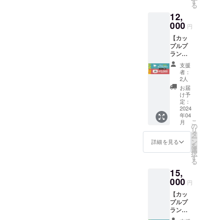
利用可
す
る
が1番美味
でご使
能 ・お
12,
用いた
会計の
い！』
だける
000
際にご
円
そこから、
お食事
使用い
【カッ
かき氷が1番
券とな
ただけ
プルプ
りま
ます ・
美味しく食
ラン】
す。 ご
本券の
べれるお店
プレ
支援の
みでの
支援
オープ
ほど宜
をやりた
使用の
者：
ン招待
しくお
場合、
2人
い！と思
券+（性
願いい
お釣り
お届
い、
別不問2
たしま
は発生
け予
名+ロゴ
す！ ・
定：
しませ
サウナとか
ステッ
2024
チケッ
んので
き氷、水玉
年04
カー1
ト有効
ご了承
こ
月
種） ※
saunaの開店
期限 :
の
くださ
リ
プレ
令和8年
タ
い
を決意致し
ー
オープ
10月31
ン
詳細を見る
を
ました。
ンにお
日まで
選
択
越しで
利用可
す
る
きない
能 ・お
15,
場合は
会計の
約2年半
000
際にご
円
有効の
使用い
【カッ
入場券
ただけ
プルプ
に切り
ます ・
ラン】
替わり
本券の
プレ
ます。
みでの