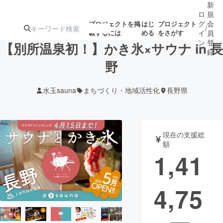
新
ロ
規
グ
会
プロジェクトを掲
はじ
プロジェクト
/
載するには
める
をさがす
イ
員
ン
登
【別所温泉初！】かき氷×サウナ in 長
録
野
人気のプロ
注目のリ
注目の新着プロ
募集終了が近いプ
もうすぐ公開
水玉sauna
まちづくり・地域活性化
長野県
ジェクト
ターン
ジェクト
ロジェクト
されます
アート・写真
音楽
現在の支援総
額
1,41
テクノロジー・ガジェット
ゲーム・サ
4,75
映像・映画
書籍・雑誌
ビジネス・起業
チャレンジ