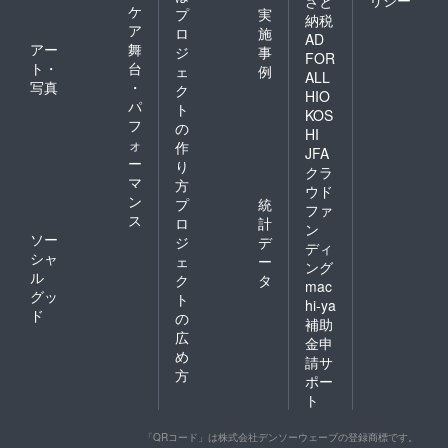
さと
ケ
プ
実
納税
ア
ロ
施
AD
アー
舞
ジ
事
FOR
ト・
台
ェ
例
ALL
写真
・
ク
HIO
パ
ト
KOS
フ
の
HI
ォ
作
JFA
ー
り
クラ
マ
方
ウド
ン
プ
統
ファ
ス
ロ
計
ン
ソー
ジ
デ
ディ
シャ
ェ
ー
ング
ル
ク
タ
mac
グッ
ト
hi-ya
ド
の
補助
広
金申
め
請サ
方
ポー
ト
「QRコード」は株式会社デンソーウェーブの登録商標です。