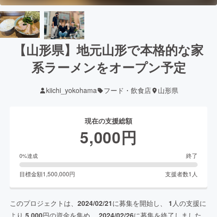
【山形県】地元山形で本格的な家
系ラーメンをオープン予定
kiichi_yokohama
フード・飲食店
山形県
現在の支援総額
5,000
円
終了
0
%達成
目標金額
1,500,000
円
支援者数
1
人
このプロジェクトは、
2024/02/21
に募集を開始し、
1
人の支援に
より
5,000
円の資金を集め、
2024/02/26
に募集を終了しました