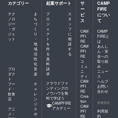
カテゴリー
起案サポート
サ
CAMP
ー
FIRE
テク
ま
プ
ス
ビ
につい
ノロ
ち
ロ
タ
ス
て
ジー
づ
ジ
ッ
・ガ
く
ェ
フ
CAM
CAMP
ジェ
り
ク
に
PFI
FIREと
ット
・
ト
相
RE
は
地
を
談
CAM
あんし
域
作
す
PFI
ん・安
活
る
る
RE
全への
性
資
コ
取り組
化
料
ミュ
み
プロ
音
請
ニ
ニュー
ダク
楽
求
ティ
ス
ト
CAM
ヘルプ
クラウドファ
フー
チ
PFI
お問い
ンディングの
ド・
ャ
RE
合わせ
ノウハウを無
飲食
レ
Crea
料で学ぼう
店
ン
tion
各種規定
CAMPFIRE
ジ
CAM
アカデミー
アニ
ス
利用規
PFI
メ・
ポ
約
RE