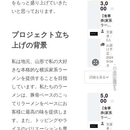
をもっと盛り上げていきた
3,0
00
円
いと思っております。
【食事
券(家系
ラーメ
ン並 1
支援
プロジェクト立ち
杯)×2枚
者：
+お礼の
0人
上げの背景
メッ
お届
セー
け予
ジ】
定：
ラーメ
2024
私は地元、山形で私の大好
年04
ン(並)1
こ
月
杯をお
の
きな本格的な横浜家系ラー
リ
楽しみ
タ
ー
いただ
ン
詳細を見る
メンを提供することを目指
を
けるチ
選
択
ケット
しています。私たちのラー
す
る
を2枚お
メンは、豚骨ベースのこっ
5,0
届けし
ます。
00
円
てりラーメンをベースにお
ラーメ
【食事
ン(並)は
客様に最高の味を提供しま
券(家系
1,000円
ラーメ
程度を
す。また、トッピングやラ
ン並 1
想定し
支援
杯)×6
ており
イスのバリエーションも豊
者：