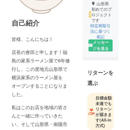
山形県
初めてのプ
ロジェクト
です
自己紹介
特定商取引
法に基づく
表記
皆様、こんにちは！
メッセー
ジを送る
店長の會田と申します！福
島の家系ラーメン屋で6年修
行し、この度地元山形県で
リターンを
横浜家系のラーメン屋を
選ぶ
オープンすることになりま
した。
目標金額
未達でも
私はこのお店を地域の皆さ
リターン
が届きま
んと一緒に作っていきた
す
(All-in
い、そして山形県・南陽市
方式)