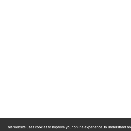
This website uses cookies to improve your online experience, to understand ho