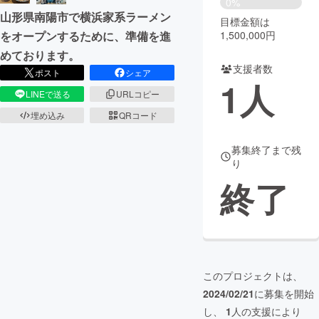
0%
山形県南陽市で横浜家系ラーメン
目標金額は
まちづくり・地域活性化
をオープンするために、準備を進
1,500,000円
めております。
支援者数
CAMPFIRE for Social Good
CAMPFIRE Creation
ポスト
シェア
1
人
CAMPFIREふるさと納税
machi-ya
コミュニティ
LINEで送る
URLコピー
埋め込み
QRコード
募集終了まで残
り
終了
このプロジェクトは、
2024/02/21
に募集を開始
し、
1
人の支援により