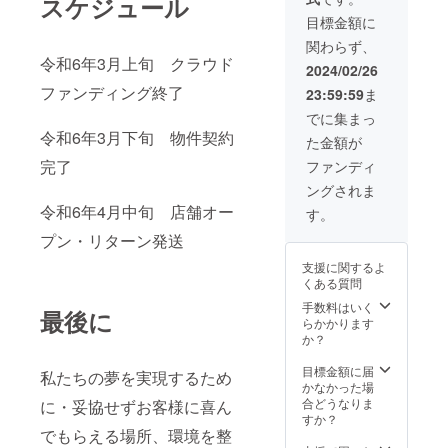
スケジュール
なラー
りませ
り、
たしま
メンの
んが、
目標金額に
トッピ
す。 そ
価格は
参考価
ング、
関わらず、
の他ご
調整中
格と考
ドリン
令和6年3月上旬 クラウド
要望が
ですの
えてい
2024/02/26
クなど
あれば
で、開
ただけ
は別料
ファンディング終了
23:59:59
ま
相談に
店時に
れば幸
金とな
乗らせ
ラーメ
いで
でに集まっ
りま
ていた
ン(並)の
す。 ※
す。 物
令和6年3月下旬 物件契約
た金額が
だきま
値段が
交通
件:〒
す。 ※
1,000円
完了
費・滞
ファンディ
999-
サイズ
となら
在費な
2211 山
ングされま
（例）
ない場
どは自
形県南
1456 ×
令和6年4月中旬 店舗オー
合もあ
己負担
す。
陽市赤
1030
りま
となり
湯３１
プン・リターン発送
mm ※備
す。 こ
ます。
２６
考欄に
の価格
※大盛
支援に関するよ
支援者
から大
り、
くある質問
様のお
きくず
トッピ
名前を
れるこ
手数料はいく
ング、
最後に
ご記載
とはあ
らかかります
ドリン
くださ
りませ
か？
クなど
い。 ※
んが、
は別料
ロゴな
参考価
目標金額に届
金とな
私たちの夢を実現するため
どの
格と考
かなかった場
りま
データ
えてい
合どうなりま
に・妥協せずお客様に喜ん
す。 物
の受け
ただけ
すか？
件:〒
渡しは
でもらえる場所、環境を整
れば幸
999-
メール