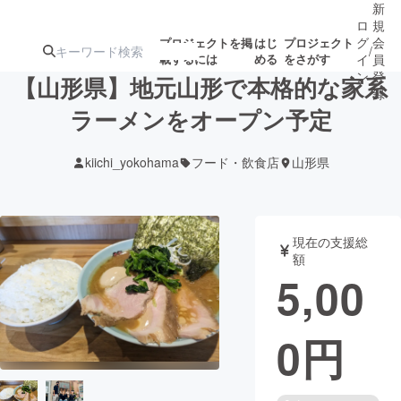
新
ロ
規
グ
会
プロジェクトを掲
はじ
プロジェクト
/
載するには
める
をさがす
イ
員
ン
登
【山形県】地元山形で本格的な家系
録
ラーメンをオープン予定
人気のプロ
注目のリ
注目の新着プロ
募集終了が近いプ
もうすぐ公開
kiichi_yokohama
フード・飲食店
山形県
ジェクト
ターン
ジェクト
ロジェクト
されます
アート・写真
音楽
現在の支援総
額
5,00
テクノロジー・ガジェット
ゲーム・サ
0
円
映像・映画
書籍・雑誌
ビジネス・起業
チャレンジ