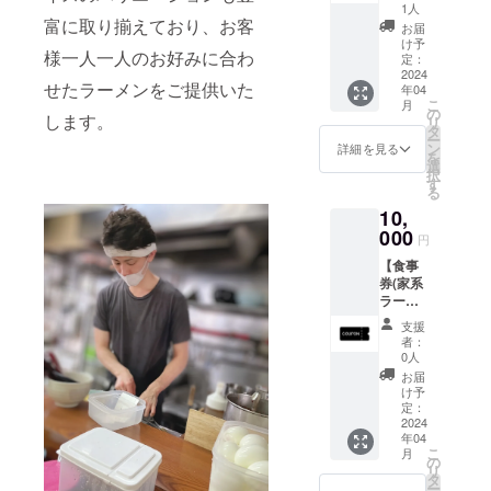
枚】
ますの
1人
ラーメ
富に取り揃えており、お客
で、
お届
ン(並)1
3,000円
け予
様一人一人のお好みに合わ
杯をお
のご支
定：
楽しみ
2024
援で約
せたラーメンをご提供いた
年04
いただ
2,000円
こ
月
けるチ
分のお
の
します。
リ
ケット
食事券
タ
ー
を6枚お
をお渡
ン
詳細を見る
を
届けし
しする
選
択
ます。
イメー
す
る
ラーメ
ジで
10,
ン(並)は
す。 ※
1,000円
000
有効期
円
程度を
限令和7
【食事
想定し
年3月31
券(家系
ており
日まで
ラーメ
ますの
※最終的
ン並 1
で、
なラー
支援
杯)×14
5,000円
メンの
者：
枚】
のご支
価格は
0人
ラーメ
援で約
調整中
お届
ン(並)1
6,000円
ですの
け予
杯をお
分のお
定：
で、開
楽しみ
2024
食事券
店時に
年04
いただ
をお渡
ラーメ
こ
月
けるチ
しする
の
ン(並)の
リ
ケット
イメー
タ
値段が
ー