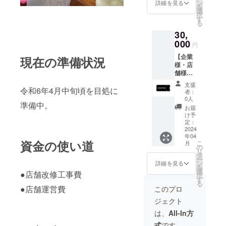
を2枚お
ジで
ン
1,000円
詳細を見る
を
届けし
す。 ※
選
となら
択
ます。
有効期
す
ない場
る
ラーメ
限令和7
合もあ
30,
ン(並)は
年3月31
りま
1,000円
000
日まで
す。 こ
円
程度を
※最終的
の価格
【企業
想定し
現在の準備状況
なラー
から大
様・店
ており
メンの
きくず
舗様向
ますの
価格は
れるこ
け：お
で、
調整中
とはあ
支援
店の広
令和6年4月中旬頃を目処に
10,000
ですの
りませ
者：
告を掲
円のご
で、開
0人
んが、
準備中。
載した
支援で
店時に
参考価
お届
い！】
約
ラーメ
け予
格と考
当店の
14,000
定：
ン(並)の
えてい
店内
2024
円分の
値段が
ただけ
年04
に、企
お食事
1,000円
れば幸
資金の使い道
こ
月
業様・
券をお
の
となら
いで
リ
店舗様
渡しす
タ
ない場
す。 ※
ー
の広告
るイ
ン
合もあ
詳細を見る
交通
を
(ロゴや
メージ
選
りま
費・滞
●店舗改修工事費
択
企業・
です。
す
す。 こ
在費な
る
店舗PR
※有効期
●店舗運営費
の価格
このプロ
どは自
広告)な
限令和7
から大
己負担
ジェクト
どをお
年3月31
きくず
となり
店が続
日まで
れるこ
は、
All-In方
ます。
く限り
※最終的
とはあ
※大盛
式
です。
掲載い