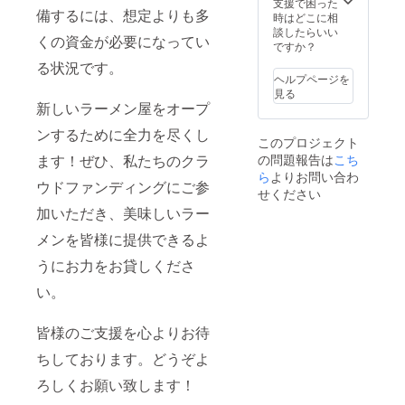
いで
支援で困った
2211 山
備するには、想定よりも多
でご対
す。 ※
時はどこに相
形県南
応いた
交通
談したらいい
陽市赤
くの資金が必要になってい
しま
費・滞
ですか？
湯３１
す。 ※
在費な
２６
る状況です。
暴力的
どは自
ヘルプページを
な表
己負担
見る
現、性
となり
新しいラーメン屋をオープ
的表
ます。
現、人
ンするために全力を尽くし
※大盛
このプロジェクト
種、国
り、
ます！ぜひ、私たちのクラ
の問題報告は
こち
籍、信
トッピ
条、性
ら
よりお問い合わ
ング、
ウドファンディングにご参
別、社
ドリン
せください
会的身
クなど
加いただき、美味しいラー
分など
は別料
による
金とな
メンを皆様に提供できるよ
差別に
りま
つなが
す。 物
うにお力をお貸しくださ
る内容​
件:〒
い。
などを
999-
除きま
2211 山
す。
形県南
皆様のご支援を心よりお待
陽市赤
湯３１
ちしております。どうぞよ
２６
ろしくお願い致します！