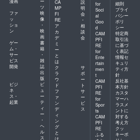
漫画
ー
CA
説
細則
for
ツ
MP
明
プライ
Soci
ファ
映
FI
会
バシー
al
ッ
像
RE
・
ポリ
Goo
ショ
・
ア
相
シー
d
ン
映
カ
談
特定商
CAM
画
デ
会
取引法
PFI
ゲー
書
ミ
に基づ
RE
ム・
籍
ー
く表記
for
サー
・
と
情報セ
Ente
ビス
雑
は
キュリ
rtain
開発
誌
ク
サ
ティ方
men
出
ラ
ポ
針
t
版
ウ
ー
反社基
CAM
ビジ
ビ
ド
ト
本方針
PFI
ネ
ュ
フ
サ
カスタ
RE
ス・
ー
ァ
ー
マーハ
for
起業
テ
ン
ビ
ラスメ
Spor
ィ
デ
ス
ントに
ts
ー
ィ
対する
CAM
・
ン
考え方
PFI
ヘ
グ
クッ
RE
ル
と
キーポ
ふる
ス
は
リシー