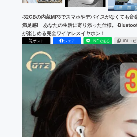
·32GBの内蔵MP3でスマホやデバイスがなくても音
満足感! あなたの生活に寄り添った仕様。·Blueto
が楽しめる完全ワイヤレスイヤホン！
ポスト
シェア
LINEで送る
URLコ