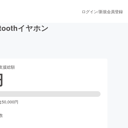
ログイン
/
新規会員登録
oothイヤホン
うすぐ公開されます
支援総額
プロダクト
円
ファッション
スポーツ
0,000円
数
ア
ソーシャルグッド
人