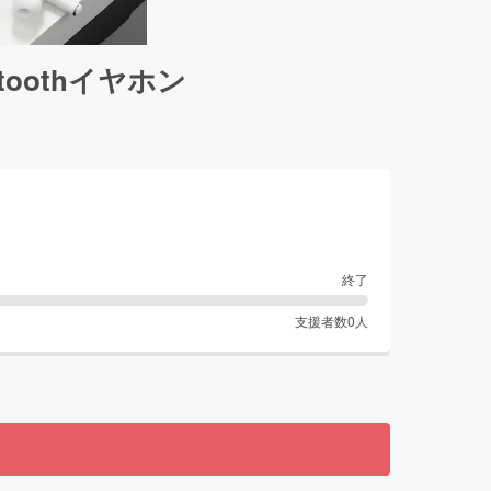
oothイヤホン
終了
支援者数
0
人