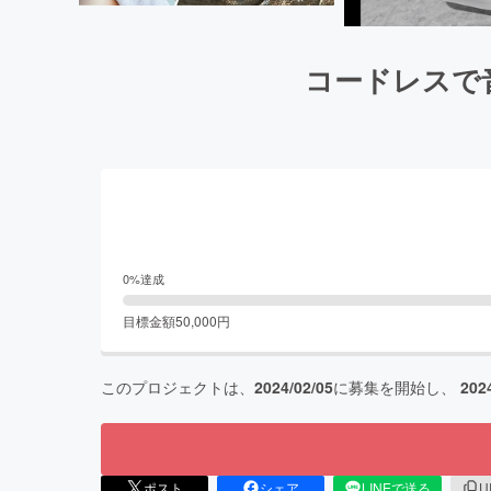
コードレスで音
0
%達成
目標金額
50,000
円
このプロジェクトは、
2024/02/05
に募集を開始し、
202
ポスト
シェア
LINEで送る
U