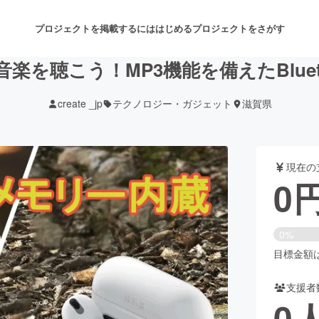
プロジェクトを掲載するには
はじめる
プロジェクトをさがす
楽を聴こう！MP3機能を備えたBluet
create _jp
テクノロジー・ガジェット
滋賀県
注目のリターン
注目の新着プロジェクト
募集終了が近いプロジェクト
も
現在の
音楽
舞台・パフォーマンス
0
ゲーム・サービス開発
フード・飲食店
0%
書籍・雑誌出版
アニメ・漫画
目標金額は5
支援者
チャレンジ
ビューティー・ヘルスケ
0