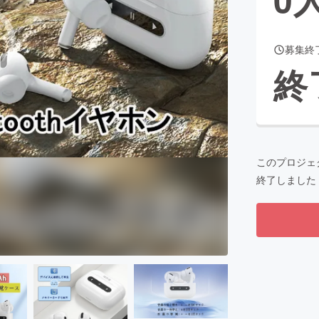
募集終
CAMPFIRE for Social Good
CAMPFIRE Creation
終
CAMPFIREふるさと納税
machi-ya
コミュニティ
このプロジェ
終了しました