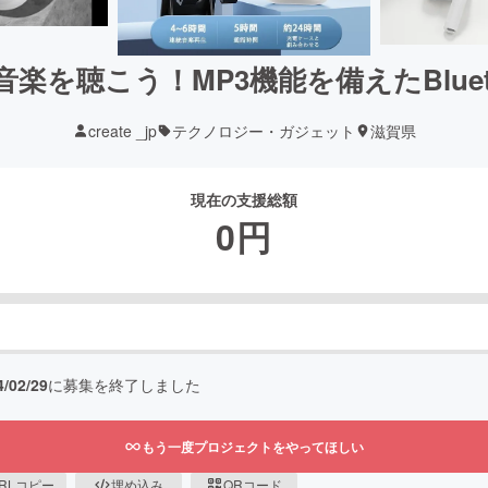
楽を聴こう！MP3機能を備えたBluet
create _jp
テクノロジー・ガジェット
滋賀県
現在の支援総額
0
円
4/02/29
に募集を終了しました
もう一度プロジェクトをやってほしい
RLコピー
埋め込み
QRコード