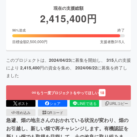
現在の支援総額
2,415,400
円
終了
96
%達成
目標金額
2,500,000
円
支援者数
315
人
このプロジェクトは、
2024/04/23
に募集を開始し、
315
人の支援
により
2,415,400
円の資金を集め、
2024/06/22
に募集を終了し
ました
もう一度プロジェクトをやってほしい
18
ポスト
シェア
LINEで送る
URLコピー
埋め込み
QRコード
急遽、畑の地主さんのおかれている状況が変わり、畑の
お引越し、新しい畑で再チャレンジします。有機認証を
新しい畑でも取得を目指して、土の改良に取り組みま