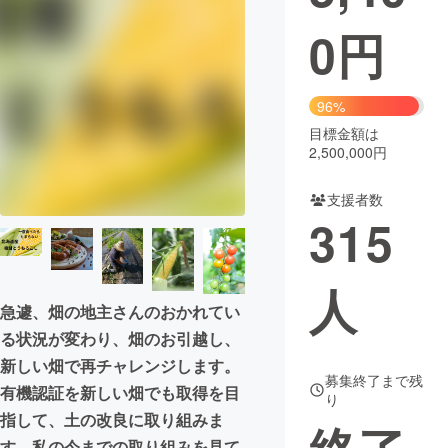
0
円
まちづくり・地域活性化
CAMPFIRE for Social Good
CAMPFIRE Creation
96%
CAMPFIREふるさと納税
machi-ya
コミュニティ
目標金額は
2,500,000円
支援者数
315
人
急遽、畑の地主さんのおかれてい
る状況が変わり、畑のお引越し、
新しい畑で再チャレンジします。
募集終了まで残
有機認証を新しい畑でも取得を目
り
指して、土の改良に取り組みま
す。私の今までの取り組みを見て