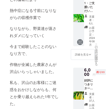
法は変
山の人に食
を取得
1・ご支
在来種
ルーツ
わりま
準備中
べて欲しい
援いた
ピンク
コーン
せん
です そ
熱中症になる寸前になりな
だいた
にんに
だからこ
・原産
が、 畑
の旨、
大切な
くにな
国／産
移動の
ご了承
支援
がらの収穫作業で
そ、再チャ
支援者
ります
地:日本
為、再
者：
下さい
レンジする
の方々
次
・サイ
6人
度認証
に御礼
の日に
ズ/重
事にしまし
なりながら、野菜達が蒸さ
を取得
お届
のメー
臭いが
量:1本
け予
準備中
た
ル 2・
残りま
定：
れダメになっていく
350g〜
です そ
北海道
2024
応援お願い
せん。
400g×5
の旨、
年08
産 茄子
焼
本 ・保
ご了承
します。
こ
月
今まで経験したことのない
( 1㎏)・
くと ホ
の
存方法:
下さい
リ
サラダ
クホク
タ
冷蔵庫
ー
なり方で、
ピーマ
として
ン
こちら
詳細を見る
を
ン (1㎏)
お芋の
選
の商品
択
・きゅ
ようで
す
は、5年
作物が全滅した農家さんが
る
うり (1
す。 ・
前から
6,0
㎏)
お届け
クラウ
沢山いらっしゃいました。
残り33
(上記の
00
予定:
ドファ
円
値段に
2024年
ンディ
好評に
はクー
9月中旬
私も、沢山のお客様にご迷
ング に
つきリ
ル代金
・受け
出させ
ターン
を含む
惑をおかけしながらも、何
渡し方
て頂い
現定数
送料が
法: 常温
ていた
支援
とか乗り越えられた1年でし
追加し
含まれ
発送 ・
野菜と
者：
まし
ていま
名称:北
37人
栽培方
た。
た。 フ
す。) ・
海道
法は変
お届
ルーツ
お届け
産 ピ
け予
わりま