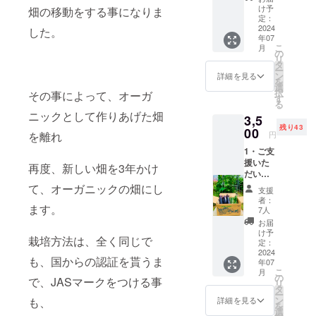
のメー
け予
前オーガ
畑の移動をする事になりま
ル 2・
定：
ニックママ
北海道
2024
した。
年07
産 ヤン
になり、
こ
月
グコー
の
今尚、再度
リ
ン(４０
タ
ー
認証を目指
本) こち
ン
詳細を見る
を
らのヤ
選
すのか簡単
択
その事によって、オーガ
ング
す
にお話させ
る
コーン
ニックとして作りあげた畑
3,5
ていただき
は甘さ
残り43
や栄養
00
ます
を離れ
円
を蓄え
就職氷河期
1・ご支
させる
援いた
ために
に何とか営
再度、新しい畑を3年かけ
だいた
通常は
業の職につ
大切な
取り除
て、オーガニックの畑にし
支援
き、来る日
支援者
いてし
者：
ます。
の方々
まう
7人
も来る日も
に御礼
の で
お届
ノルマに追
のメー
すが、
け予
栽培方法は、全く同じで
ル 2・
われ、夜空
焼いて
定：
北海道
2024
もサッ
を見る余裕
も、国からの認証を貰うま
年07
産 茄子
と茹で
こ
月
も無いほど
(1㎏)
てサラ
の
で、JASマークをつける事
リ
きゅう
ダにし
タ
に心が疲
ー
り (1㎏)
ても美
ン
も、
詳細を見る
れ、人間味
を
ナ
味しい
選