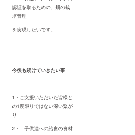
ご了承
認証を取るための、畑の栽
下さい
昨年の
培管理
同様の
栽培方
法の
を実現したいです。
為、検
品作業
によ
り、穂
先の毛
を切っ
ている
場合が
今後も続けていきたい事
ありま
す。ご
了承下
さい
1・ご支援いただいた皆様と
の1度限りではない深い繋が
り
2・ 子供達への給食の食材