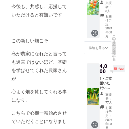
大切な
この機
のお届
産地:日
支援
支援者
今後も、共感し、応援して
ました。
会に食
け ・名
本 ・サ
者：
の方々
べてみ
称:北海
8人
イズ/重
その後、
いただけると有難いです
に御礼
て下さ
道産
量:40本
お届
人の心と身
のメー
い
茄子
け予
入り ・
ル 2・
(上記の
定：
体に優しい
きゅう
保存方
北海道
2024
値段に
り
法:冷蔵
野菜を自分
年08
産 ミ
はクー
セット
庫 こち
こ
月
の手で作
ニトマ
ル代金
の
・原産
らの商
この新しい畑こそ
リ
ト (1㎏)
を含む
タ
国／産
り、全ての
品は、5
ー
(上記
送料が
ン
地:日本
詳細を見る
年前か
を
方々に食べ
の値段
含まれ
選
・サイ
私が農家になれたと言って
らクラ
択
には
て欲しいと
ていま
す
ズ/重量:
ウド
る
クール
も過言ではないほど、基礎
す。) ・
茄子(1
ファン
の思いから
4,0
代金を
お届け
㎏)きゅ
ディン
オーガニッ
残り23
を学ばせてくれた農家さん
含む送
00
予定:
うり(1
グ に出
円
料が含
2024年
ク農家にな
㎏) ・保
させて
が
1・ご支
まれて
8月中旬
存方法:
頂いて
りました
援いた
いま
・受け
冷蔵庫
いた野
だいた
が、2024年4
す。) ・
渡し方
こちら
菜と栽
心よく畑を貸してくれる事
大切な
お届け
法: クー
の商品
月畑を引っ
培方法
支援
支援者
予定:
ル便で
は、5年
者：
になり、
は変わ
越さざるお
の方々
2024年
のお届
77人
前から
りませ
に御礼
7月中
えなくなり
け ・名
クラウ
お届
んが、
のメー
旬〜8月
称:北海
け予
こちらで心機一転始めさせ
ドファ
畑移動
今は認証を
ル 2・
・受け
定：
道産
ンディ
の為、
取るため畑
北海道
2024
ていただくことになりまし
渡し方
枝付き
ング に
再度認
年08
産 高糖
法: クー
枝豆 ・
準備中の
出させ
証を取
こ
月
度フ