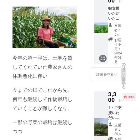
00
くばりなが
円
ら、30000
御支援
いただ
本、手植え
いた大
出来る事
切な支
支援
趣味、日焼
援者の
者：
方々に
けを気にせ
5人
お礼の
お届
ず、毎日、
メール
け予
土と野菜か
送らさ
定：
せてい
2024
らエネル
今年の第一弾は、土地を貸
年06
ただき
こ
ギーをもら
月
ます ・
の
してくれていた農家さんの
リ
お届け
う事
タ
ー
予定
ン
詳細を見る
体調悪化に伴い
を
日：
選
択
男の子のマ
2024年
す
る
6月 ・
今までの畑でこれから先、
マです。
3,3
受け渡
息子は皆様
残り30
何年も継続して作物栽培し
し方
00
円
のお陰で
法：
ていくことが難しくなり、
1・ご支
メール
大きく大き
援いた
でお送
く、スクス
だいた
りしま
一部の野菜の栽培は継続し
大切な
す。
ク育ちまし
支援
支援者
者：
つつ
た
の方々
20人
私が何故8年
に御礼
お届