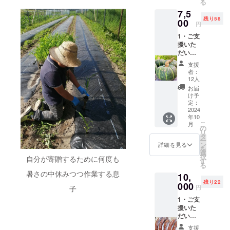
る
本)
(上
うり(1
7,5
茄子 (3
記の値
㎏) ・保
残り58
本〜5
00
段には
存方法:
円
本)
クール
冷蔵庫
1・ご支
生で食
代金を
こちら
援いた
べられ
含む送
の商品
だいた
る サラ
料が含
は、5年
大切な
ダピー
まれて
前から
支援
支援者
マン 3
いま
クラウ
者：
の方々
本〜5
す。 )
12人
ドファ
に御礼
本)
・お届
ンディ
お届
のメー
きゅう
け予定:
け予
ング に
ル 2・
り 3
定：
2024年
出させ
北海道
2024
本〜5本
8月末
て頂い
年10
産 秋野
ミ
・受け
ていた
こ
月
菜セッ
ニトマ
の
渡し方
野菜と
リ
ト (例)
ト150〜
タ
法: クー
栽培方
ー
茄子
200g
ン
ル便で
詳細を見る
法は変
を
(3本〜5
玉
選
のお届
わりま
択
自分が寄贈するために何度も
本)
ねぎ
す
け ・名
せん
る
(3〜5
称:北海
が、 畑
暑さの中休みつつ作業する息
10,
生で食
玉)
道産
移動の
残り22
べられ
000
葉物
とうも
為、再
円
子
る サラ
(200g)
ろこし
度認証
1・ご支
ダピー
・原産
を取得
援いた
マン 3
他、そ
国／産
準備中
だいた
本〜5
の時の
地:日本
です そ
大切な
本)
旬の野
・サイ
の旨、
支援