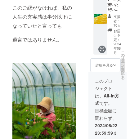
コーン
ベルに
は、5年
援いた
け予定:
・原産
表記さ
このご縁がなければ、私の
前から
だいた
2025年
国／産
れま
クラウ
大切な
3月下旬
地:日本
人生の充実感は半分以下に
す。 商
ドファ
支援
支援者
・受け
・サイ
品開封
者：
ンディ
の方々
なっていたと言っても
渡し方
ズ/重
70人
前には
ング に
に御礼
法: クー
量:1本
必ずお
お届
出させ
のメー
ル便で
350g〜
け予
届けの
て頂い
過言ではありません。
ル 2・
のお届
定：
400g×2
リター
ていた
北海道
2024
け ・名
0本 ・
ンに貼
野菜と
年08
産 高糖
称:オー
保存方
付され
栽培方
こ
月
度フ
ガニッ
の
法:冷蔵
たラベ
法は変
リ
ルーツ
クピン
タ
庫 こち
ルや注
わりま
ー
コーン
クニン
ン
らの商
詳細を見る
意書き
せん
を
(10本入
ニク入
選
品は、5
をご確
が、 畑
択
り) 糖度
り鹿肉
す
年前か
認くだ
移動の
る
18度〜
のドラ
らクラ
このプロ
さ
為、再
20度 生
イソー
ウド
い。」
度認証
ジェクト
でも食
セージ
ファン
を取得
べられ
・原産
ディン
は、
All-In方
準備中
る とう
国／産
グ に出
です そ
式
です。
もろこ
地:日本
させて
の旨、
し(フ
・サイ
頂いて
目標金額に
ご了承
ルーツ
ズ/重
いた野
下さい
関わらず、
コーン)
量:1㎏
菜と栽
(上
前後(1
培方法
2024/06/22
記の値
本あた
は変わ
23:59:59
ま
段には
り
りませ
クール
200g10