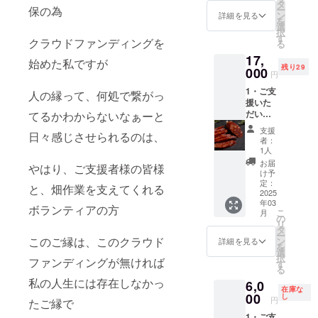
ルーツ
クピン
タ
さつま
て頂い
を取得
保の為
ー
コーン
クニン
ン
いも
詳細を見る
ていた
準備中
を
(20本入
ニク入
選
(1〜2
野菜と
です そ
択
り) 糖度
り鹿肉
す
本)
栽培方
クラウドファンディングを
の旨、
る
18度〜
のソー
他、そ
法は変
ご了承
17,
20度
セージ
の時の
始めた私ですが
わりま
下さい
残り29
生でも
000
・原産
旬の野
せん
円
昨年の
食べら
国／産
菜を
が、 畑
同様の
1・ご支
れると
人の縁って、何処で繋がっ
地:日本
グッと
移動の
栽培方
援いた
うもろ
・サイ
詰め込
為、再
法の
だいた
てるかわからないなぁーと
こしの
ズ/重
んでお
度認証
為、検
大切な
リター
量:1㎏
届けし
を取得
支援
品作業
日々感じさせられるのは、
支援者
ンにな
前後(1
ます。
者：
準備中
によ
の方々
りま
本あた
1人
です そ
り、穂
に御礼
す。 ・
り
(上記は
お届
の旨、
先の毛
やはり、ご支援者様の皆様
のメー
お届け
200g5
け予
例であ
ご了承
を切っ
ル 2・
予定:
定：
本入り)
り、内
と、畑作業を支えてくれる
下さい
ている
北海道
2025
2024年
・発送
容はそ
場合が
年03
産
8月中旬
方法:
ボランティアの方
の時に
ありま
こ
月
オーガ
・受け
の
クール
よって
す。ご
リ
ニック
渡し方
タ
便 「原
変わり
了承下
ー
ピンク
このご縁は、このクラウド
法: クー
ン
材料及
詳細を見る
ますの
さい
を
ニンニ
ル便で
選
び添加
で、そ
択
ファンディングが無ければ
ク使用
のお届
す
物等の
の点ご
る
ドライ
け ・名
食品表
了承下
私の人生には存在しなかっ
6,0
鹿肉
称:高糖
示はお
さい) こ
在庫な
ソー
00
度フ
し
届け商
ちらの
円
たご縁で
セージ
ルーツ
品のラ
商品
1・ご支
・お届