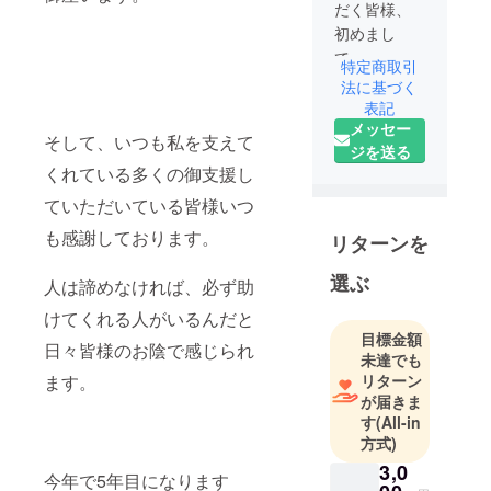
だく皆様、
初めまし
て。
特定商取引
北海道で
法に基づく
オーガニッ
表記
メッセー
ク農家をし
そして、いつも私を支えて
ジを送る
ておりまし
くれている多くの御支援し
たが、去
年、畑を
ていただいている皆様いつ
引っ越し、
も感謝しております。
リターンを
再度オーガ
ニック認証
選ぶ
人は諦めなければ、必ず助
へ向け再
けてくれる人がいるんだと
チャレンジ
目標金額
です。
日々皆様のお陰で感じられ
未達でも
リターン
ます。
特技は、と
が届きま
うもろこ
す
(All-in
方式)
し、1苗、1
苗、這いつ
3,0
今年で5年目になります