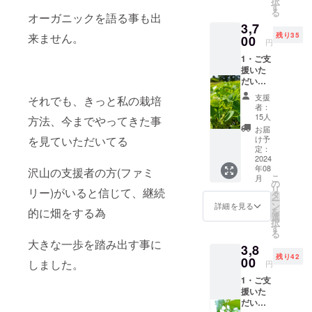
択
を失いそう
スは、
剥く
す
る
焼きナ
オーガニックを語る事も出
と想像
になるほど
3,7
スや麻
してい
頑張りまし
来ません。
残り35
婆茄子
00
たまん
円
に、
たが、数年
まのヤ
1・ご支
ング
で退職
援いた
きゅう
コーン
その数年
だいた
りはサ
が出て
大切な
ラダや
きます
後、母の病
支援
それでも、きっと私の栽培
支援者
漬物に
よ。 ・
者：
気が見つか
の方々
(上
お届け
15人
方法、今までやってきた事
に御礼
り、全ての
記の値
予定:
お届
のメー
段には
を見ていただいてる
2024年
け予
仕事を辞
ル 2・
クール
定：
7月末
め、母を救
北海道
2024
代金を
・受け
年08
産 枝付
沢山の支援者の方(ファミ
含む送
おうと、毎
渡し方
こ
月
き枝豆
料が含
の
法: クー
日毎日、
リ
リー)がいると信じて、継続
(1㎏) こ
まれて
タ
ル便で
ー
オーガニッ
ちらの
いま
ン
のお届
詳細を見る
的に畑をする為
を
枝豆、
す。) ・
選
け ・名
ク野菜での
択
旨味が
お届け
す
称:高糖
る
酵素ドリン
強く手
予定:
度フ
大きな一歩を踏み出す事に
3,8
が止ま
ク作りに励
2024年
ルーツ
残り42
らなく
00
7月末
コーン
しました。
円
みました。
なる美
・受け
のヤン
母は病には
1・ご支
味しさ
渡し方
グコー
援いた
です。
法: クー
勝てず他界
ン ・原
だいた
是非
ル便で
産国／
してしまい