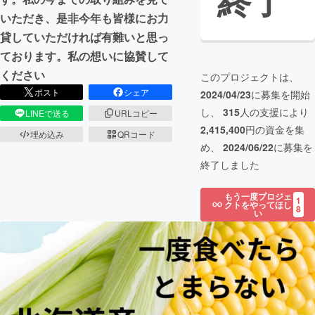
終了
いただき、是非今年も皆様にお力
貸していただければ有難いと思っ
ております。私の想いに協賛して
ください
このプロジェクトは、
ポスト
シェア
2024/04/23
に募集を開始
し、
315
人の支援により
LINEで送る
URLコピー
2,415,400
円の資金を集
埋め込み
QRコード
め、
2024/06/22
に募集を
終了しました
もう一度プロジェ
1
クトをやってほし
8
い