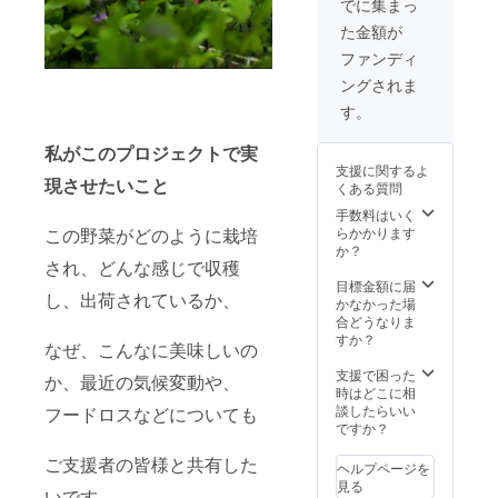
んが、
でに集まっ
代金を
本入り)
畑移動
た金額が
含む送
・発送
の為、
料が含
方法:
再度認
ファンディ
まれて
クール
証を取
ングされま
いま
便 「原
得準備
す。) ・
材料及
中です
す。
お届け
び添加
その
予定:
物等の
旨、ご
私がこのプロジェクトで実
2024年
食品表
了承下
支援に関するよ
8月末
示はお
さい 昨
現させたいこと
くある質問
・受け
届け商
年の同
渡し方
品のラ
手数料はいく
様の栽
法: クー
ベルに
らかかります
この野菜がどのように栽培
培方法
ル便で
表記さ
か？
の為、
のお届
され、どんな感じで収穫
れま
検品作
け ・名
す。 商
目標金額に届
業によ
し、出荷されているか、
称:北海
品開封
かなかった場
り、穂
道産
前には
合どうなりま
先の毛
とうも
必ずお
すか？
を切っ
なぜ、こんなに美味しいの
ろこし
届けの
ている
・原産
リター
支援で困った
場合が
か、最近の気候変動や、
国／産
ンに貼
時はどこに相
ありま
地:日本
付され
談したらいい
す。ご
フードロスなどについても
・サイ
たラベ
ですか？
了承下
ズ/重量:
ルや注
さい
とうも
ご支援者の皆様と共有した
意書き
ヘルプページを
ろこし
をご確
見る
いです。
10本
認くだ