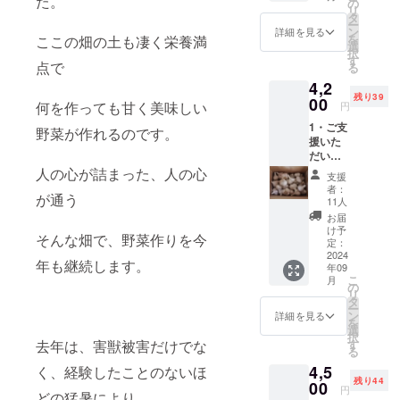
た。
ル便で
の
原産国
て頂い
得準備
リ
為、これか
ルーツ
のお届
タ
／産地:
ていた
中です
ー
コーン
ら数年栽培
け ・名
ン
日本 ・
詳細を見る
野菜と
その
を
ここの畑の土も凄く栄養満
(5本入
称: 北海
選
サイズ/
栽培方
方法は8年前
旨、ご
択
り) 糖度
道産
す
重量:1
法は変
了承下
点で
る
とかわりま
18度〜
ミニト
㎏ ・保
わりま
さい
4,2
20度
マト ・
せんが、
存方法:
せん
残り39
生でも
00
原産国
冷蔵庫
何を作っても甘く美味しい
が、 畑
円
オーガニッ
食べら
／産地:
こちら
移動の
1・ご支
クを名乗る
れると
日本 ・
野菜が作れるのです。
の商品
為、再
援いた
うもろ
サイズ/
は、5年
こともＪＡ
度認証
だいた
こしう
重量:(1
前から
を取得
Ｓシールを
大切な
人の心が詰まった、人の心
もろこ
㎏) ・保
クラウ
準備中
支援
支援者
しのリ
貼ることも
存方法:
ドファ
者：
です そ
が通う
の方々
ターン
冷蔵庫
11人
ンディ
の旨、
出来ません
に御礼
になり
こちら
ング に
お届
ご了承
それでも
のメー
ます。
の商品
け予
出させ
下さい
そんな畑で、野菜作りを今
ル 2・
・お届
定：
は、5年
やっぱり、
て頂い
北海道
2024
け予定:
前から
ていた
年も継続します。
この身体に
年09
産 オー
2024年
クラウ
野菜と
こ
月
ガニッ
優しい栽培
8月中旬
の
ドファ
栽培方
リ
クピン
・受け
タ
ンディ
法は変
方法が良
ー
クニン
渡し方
ン
ング に
詳細を見る
わりま
を
い、この野
ニク(1
法: クー
選
出させ
せん
択
㎏) こち
ル便で
去年は、害獣被害だけでな
す
菜を自分の
て頂い
が、 畑
る
らのニ
のお届
ていた
移動の
子供だけで
4,5
く、経験したことのないほ
ンニク
け ・名
野菜と
為、再
残り44
はなく、沢
は、 北
00
称:高糖
栽培方
度認証
円
どの猛暑により
海道の
度フ