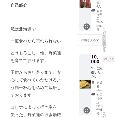
支援者
菜を
ズ/重量:
者：
ご了承
自己紹介
の方々
グッと
8人
とうも
下さい
に御礼
きゅう
詰め込
ろこし
お届
のメー
り 3
んでお
け予
10本
ル 2・
本〜5本
定：
届けし
セット
北海道
2025
ます。
・保存
年03
産
ミニト
(上
方法:冷
私は北海道で
こ
月
オーガ
マト
の
記は例
蔵庫 こ
リ
ニック
150〜
タ
であ
ちらの
ー
ピンク
200g
ン
一度食べたら忘れられない
り、内
詳細を見る
商品
を
ニンニ
選
容はそ
は、5年
択
ク使用
す
の時に
前から
る
ドライ
とうもろこし、他、野菜達
玉ねぎ
よって
クラウ
10,
鹿肉
(3〜5
変わり
ドファ
を育てております。
残り50
ソー
000
玉)
ますの
ンディ
円
セージ
で、そ
ング に
1・ご支
・お届
じゃが
の点ご
出させ
子供からお年寄りまで、安
援いた
け予定:
いも
了承下
て頂い
だいた
2025年
(4〜5
さい) こ
ていた
心して食べていただけるよ
大切な
3月下旬
個)
ちらの
野菜と
支援
支援者
・受け
商品
者：
う精一杯心を込めて栽培し
栽培方
の方々
渡し方
大根(1
50人
は、5年
法は変
に御礼
法: クー
ております。
本)
前から
お届
わりま
のメー
ル便で
け予
クラウ
せん
ル 2・
のお届
定：
葉物
ドファ
が、 畑
北海道
2024
コロナによって行き場を
け ・名
(200g)
ンディ
移動の
年08
産 高糖
称:オー
ング に
為、再
こ
月
失った、野菜達の行き場確
度フ
ガニッ
の
出させ
度認証
リ