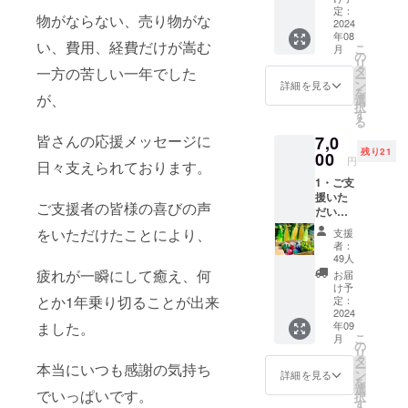
コーン
予定:
定：
ンクニ
せん
物がならない、売り物がな
10本
2024
2024年
ンニク
が、 畑
年08
セット
8月 ・
・原産
移動の
い、費用、経費だけが嵩む
こ
月
1・ご支
受け渡
の
国／産
為、再
リ
援いた
し方法:
タ
一方の苦しい一年でした
地:日本
度認証
ー
だいた
クール
ン
・サイ
詳細を見る
を取得
を
大切な
が、
便での
選
ズ/重
準備中
択
支援者
お届け
す
量 1㎏
です そ
る
の方々
・名称:
・保存
の旨、
皆さんの応援メッセージに
7,0
に御礼
北海道
方法:常
ご了承
残り21
のメー
00
産 サ
温 こち
下さい
円
日々支えられております。
ル 2・
ラダ
らのリ
昨年の
1・ご支
北海道
ピーマ
ターン
同様の
援いた
産 高糖
ン 茄
は前年
栽培方
ご支援者の皆様の喜びの声
だいた
度フ
子
同様、
法の
大切な
ルーツ
きゅう
有機認
をいただけたことにより、
為、検
支援
支援者
コーン
り
証のニ
者：
品作業
の方々
(10本入
セット
49人
ンニク
によ
に御礼
り) 糖度
疲れが一瞬にして癒え、何
・原産
になり
お届
り、穂
のメー
18度〜
国／産
け予
ます
先の毛
ル 2・
とか1年乗り切ることが出来
20度 生
定：
地:日本
を切っ
北海道
2024
でも食
・サイ
ている
ました。
年09
産 夏野
べられ
ズ/重量:
場合が
こ
月
菜セッ
る とう
の
サラダ
ありま
リ
ト (例)
もろこ
タ
ピーマ
す。ご
本当にいつも感謝の気持ち
ー
とうも
し(フ
ン
ン(1㎏)
詳細を見る
了承下
を
ろこし
ルーツ
選
茄子(1
でいっぱいです。
さい
択
(3本〜5
コーン)
す
㎏)きゅ