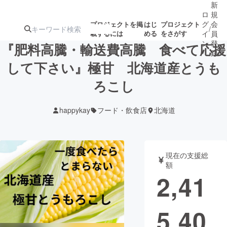
新
ロ
規
グ
会
プロジェクトを掲
はじ
プロジェクト
/
載するには
める
をさがす
イ
員
ン
登
『肥料高騰・輸送費高騰 食べて応援
録
して下さい』極甘 北海道産とうも
ろこし
人気のプロ
注目のリ
注目の新着プロ
募集終了が近いプ
もうすぐ公開
ジェクト
ターン
ジェクト
ロジェクト
されます
happykay
フード・飲食店
北海道
アート・写真
音楽
現在の支援総
テクノロジー・ガジェット
ゲーム・サ
額
2,41
映像・映画
書籍・雑誌
5,40
ビジネス・起業
チャレンジ