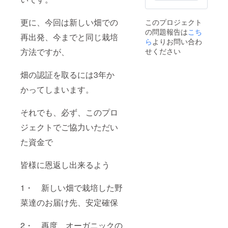
セット
さ
・保存
い。」
更に、今回は新しい畑での
このプロジェクト
方法:冷
の問題報告は
こち
蔵庫 こ
再出発、今までと同じ栽培
ちらの
ら
よりお問い合わ
商品
せください
方法ですが、
は、5年
前から
クラウ
畑の認証を取るには3年か
ドファ
かってしまいます。
ンディ
ング に
出させ
それでも、必ず、このプロ
て頂い
ていた
ジェクトでご協力いただい
野菜と
栽培方
た資金で
法は変
わりま
せん
皆様に恩返し出来るよう
が、 畑
移動の
為、再
1・ 新しい畑で栽培した野
度認証
菜達のお届け先、安定確保
を取得
準備中
です そ
2・ 再度、オーガニックの
の旨、