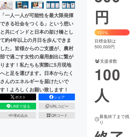
円
まちづくり・地域活性化
「一人一人が可能性を最大限発揮
できる社会をつくる」という想い
CAMPFIRE for Social Good
CAMPFIRE Creation
と共にインドと日本の架け橋とし
151%
CAMPFIREふるさと納税
machi-ya
コミュニティ
て約4年以上の月日を歩んできま
目標金額は
500,000円
した。皆様からのご支援が、農村
部で過ごす女性の雇用創出に繋が
支援者数
ります！私たちも実際に5月現地
100
へと足を運びます。日本からたく
さんのエネルギーを届けたいで
人
す！よろしくお願い致します！
ポスト
シェア
LINEで送る
URLコピー
埋め込み
QRコード
募集終了まで残
り