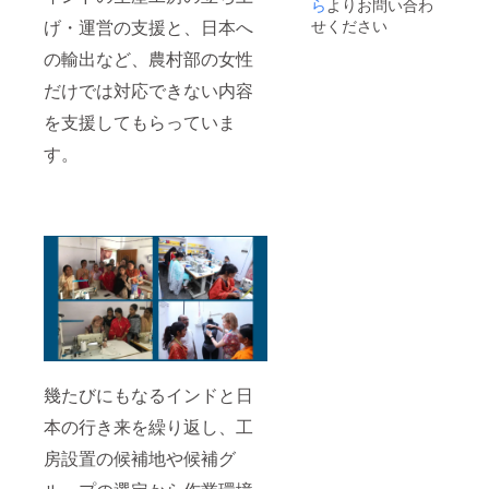
性 : ス
ら
よりお問い合わ
てくだ
ギーの
い方に
トレッ
さい。
せください
げ・運営の支援と、日本へ
有無を
ついて
チ 生産
《平置
備考欄
もそち
国 : イ
き採寸
の輸出など、農村部の女性
に必ず
らに明
ンド
サイ
ご記入
記され
だけでは対応できない内容
《お取
ズ》 サ
くださ
ますの
扱上の
イズ 総
い ※
でご確
を支援してもらっていま
注意》
丈 股下
ヴィー
認くだ
洗濯機
ウエス
ガン等
す。
さいま
をご使
ト 裾幅
の制限
せ。
用の際
F 101
がある
は、洗
67 66
方もお
濯用
13
気軽に
ネット
お知ら
に入れ
せくだ
てくだ
さい 招
さい。
待状を
《平置
メール
き採寸
にて送
サイ
付しま
ズ》 サ
すの
イズ 前
で、当
丈 後丈
日はそ
幾たびにもなるインドと日
裾幅
ちらを
F
本の行き来を繰り返し、工
受付ス
56
タッフ
64 41
房設置の候補地や候補グ
にお見
▷
せくだ