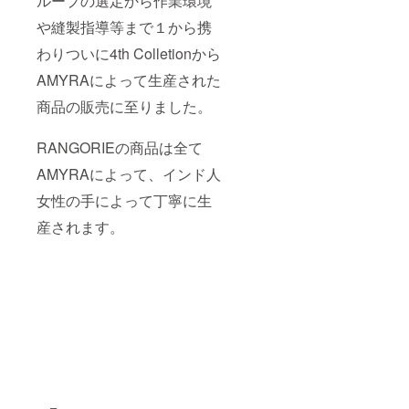
ループの選定から作業環境
ギャ
さい。
ザーパ
■ギャ
や縫製指導等まで１から携
ンツ
ザーパ
(パーキ
ンツ
わりついに4th Colletionから
ンカリ/
(パーキ
マーブ
AMYRAによって生産された
ンカリ/
ル) 販
マーブ
売予定
商品の販売に至りました。
ル) 販
価格
売予定
¥14,000
価格
RANGORIEの商品は全て
腰回り
¥14,000
はゆっ
腰回り
AMYRAによって、インド人
たり
はゆっ
と、ひ
たり
女性の手によって丁寧に生
ざ下は
と、ひ
脚に
産されます。
ざ下は
フィッ
脚に
トする
フィッ
クロッ
トする
プド丈
クロッ
のパン
プド丈
ツで
のパン
す。 伸
ツで
縮性の
す。 伸
ある素
縮性の
材と
ある素
ゆった
材と
りとし
ゆった