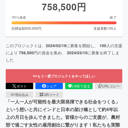
758,500
円
終了
151
%達成
目標金額
500,000
円
支援者数
100
人
このプロジェクトは、
2024/02/19
に募集を開始し、
100
人の支援
により
758,500
円の資金を集め、
2024/03/10
に募集を終了しま
した
もう一度プロジェクトをやってほしい
ポスト
シェア
LINEで送る
URLコピー
埋め込み
QRコード
「一人一人が可能性を最大限発揮できる社会をつくる」
という想いと共にインドと日本の架け橋として約4年以
上の月日を歩んできました。皆様からのご支援が、農村
部で過ごす女性の雇用創出に繋がります！私たちも実際