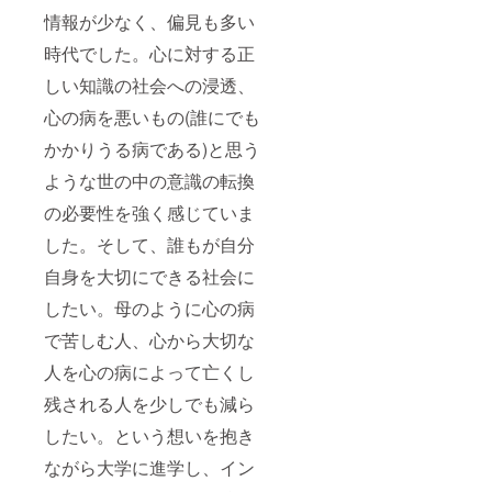
イズ 総
丈 股下
情報が少なく、偏見も多い
ウエス
時代でした。心に対する正
ト 裾幅
F 101
しい知識の社会への浸透、
67 66
13
心の病を悪いもの(誰にでも
かかりうる病である)と思う
ような世の中の意識の転換
の必要性を強く感じていま
した。そして、誰もが自分
自身を大切にできる社会に
したい。母のように心の病
で苦しむ人、心から大切な
人を心の病によって亡くし
残される人を少しでも減ら
したい。という想いを抱き
ながら大学に進学し、イン