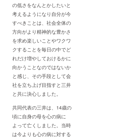
リエス
の低さをなんとかしたいと
テル
92%
考えるようになり自分が今
ポリウ
レタン
すべきことは、社会全体の
8% 生地
特性：
方向がより精神的な豊かさ
スト
レッチ
を求め楽しいことやワクワ
生産
クすることを毎日の中でど
国：イ
ンド
れだけ増やしておけるかに
《お取
扱上の
向かうことなのではないか
注意》
洗濯機
と感じ、その手段として会
をご使
用の際
社を立ち上げ目指すと三井
は、洗
と共に決心しました。
濯用
ネット
に入れ
共同代表の三井は、14歳の
てくだ
さい。
頃に自身の母を心の病に
《平置
き採寸
よって亡くしました。当時
サイ
ズ》 サ
は今よりも心の病に対する