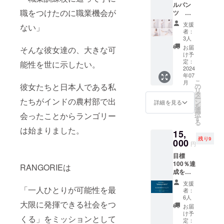
家製
ルパン
ツで
に作れ
クーポ
チャ
職をつけたのに職業機会が
ツ
す。 伸
るチャ
ンコー
イ、
(パーキ
縮性の
イスパ
ド ※原
ホーム
支援
ない」
ンカリ /
ある素
イス
材料及
者：
メイド
マーブ
材と
キット
3人
び添加
ヘル
ル) 販
ゆった
(6人前)
物等の
お届
シース
そんな彼女達の、大きな可
売予定
りとし
④オン
け予
食品表
イーツ
価格
た腰回
定：
ライン
能性を世に示したい。
示はお
<場所>
¥15,000
2024
りでヨ
ヨガ45
届けの
Sun
年07
ガ等の
min チ
ラベル
Cafe
こ
月
シュッ
フィッ
彼女たちと日本人である私
の
ケット
に表記
Paradis
リ
と絞っ
トネス
タ
⑤RAN
されま
e 江ノ
ー
たちがインドの農村部で出
た裾は
にも最
ン
GORIE
詳細を見る
す。商
島 神奈
を
しめ付
適な動
選
公式サ
品開封
川県藤
択
会ったことからランゴリー
けもな
きやす
す
イト及
前には
沢市江
る
く、足
さで
び
必ずお
の島1-2
は始まりました。
15,
を上げ
す。ポ
ForDiL
届けの
<開催日
残り9
てもめ
000
ケット
公式サ
リター
円
時>
くれま
があり
イトで
ンに貼
7/20
目標
せん。
普段使
次回お
付され
(土)
100％達
ウエス
いにも
RANGORIEは
買い物
たラベ
18:00~
成を祝
トには
着用い
から使
ルや注
21:00
して特
やわら
ただけ
える
意書き
支援
入退場
別イベ
かなゴ
「一人ひとりが可能性を最
ます。
10%Off
者：
をご確
自由 ※
ントを
ムを用
《商品
6人
クーポ
認くだ
アレル
大限に発揮できる社会をつ
開催★
い、ゴ
詳細》
ンコー
お届
さい。
ギーの
夜の江
ロつき
生地混
け予
ド ※原
※メール
有無を
くる」をミッションとして
ノ島で
を減ら
定：
率：表
材料及
メッ