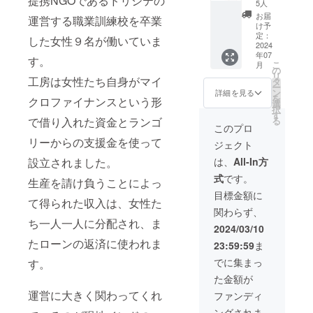
提携NGOであるドリシテの
ソー ＋
ウエス
いにも
5人
深めた
ウエス
ガやス
実施日
お好き
トには
着用い
ヨガイ
お届
ト 裾幅
運営する職業訓練校を卒業
トレッ
時: 7,8
なパン
やわら
ただけ
け予
ンスト
F 101
チ、呼
月中に
ツの
かなゴ
定：
ます。
ラク
した女性９名が働いていま
67 66
吸法や
実施予
セット
2024
ムを用
《商品
ター２
13
瞑想等
定 リ
年07
通常販
い、ゴ
詳細》
す。
名によ
こ
を合わ
月
ターン
売価格
ロつき
の
生地混
るスペ
リ
せた
お届け
で単品
工房は女性たち自身がマイ
を減ら
タ
率：表
シャル
ー
ForDiL
のメー
購入す
しまし
ン
地：ポ
詳細を見る
ヨガタ
を
Therap
ルに実
クロファイナンスという形
ると2万
た。 ア
選
リエス
イム ③
択
yのご体
施候補
円以上
クティ
す
テル
シンギ
る
で借り入れた資金とランゴ
験プラ
日をお
にもな
ブウェ
92%
このプロ
ング
ンで
送りい
るセッ
アとし
ポリウ
ボール
リーからの支援金を使って
す。 実
ジェクト
たしま
トがク
てはも
レタン
を使っ
施方法:
すの
ラウド
ちろ
8% 生地
は、
All-In方
設立されました。
たサウ
オンラ
で、参
ファン
ん、お
特性：
ンド
イン
式
です。
加可能
ディン
部屋で
生産を請け負うことによっ
スト
ヒーリ
zoomを
な回に
グ限定
のひと
レッチ
目標金額に
ング ④
使って
ご参加
て得られた収入は、女性た
でお得
とき
生産
カレー
行いま
関わらず、
くださ
に購入
や、旅
国：イ
百名店
す。画
ち一人一人に分配され、ま
い。 ■
できま
先のリ
ンド
2024/03/10
南イン
面オフ
クーポ
す！ オ
ラック
《お取
ド料理
たローンの返済に使われま
での参
23:59:59
ま
ンコー
プショ
スウェ
扱上の
BOMBA
加可能
ドにつ
ンにて
ア、日
注意》
でに集まっ
Y提供
す。
です。
いて リ
ご希望
常づか
洗濯機
バナナ
実施日
た金額が
ターン
のパン
いにも
をご使
リーフ
時: 7,8
お届け
ツと柄
おすす
運営に大きく関わってくれ
用の際
ファンディ
の上で
月中に
メール
をお選
めで
は、洗
食べる
実施予
ングされま
に記載