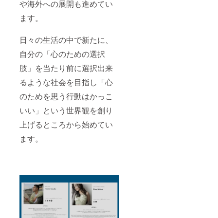
11 ▷サ
や海外への展開も進めてい
ロつき
ルエル
を減ら
パン
ます。
しまし
ツ
た。 ア
(パーキ
クティ
日々の生活の中で新たに、
ンカリ /
ブウェ
マーブ
アとし
自分の「心のための選択
ル) 販
てはも
売予定
ちろ
肢」を当たり前に選択出来
価格
ん、お
¥15,000
るような社会を目指し「心
部屋で
のひと
シュッ
のためを思う行動はかっこ
とき
と絞っ
や、旅
いい」という世界観を創り
た裾は
先のリ
しめ付
ラック
上げるところから始めてい
けもな
スウェ
く、足
ア、日
ます。
を上げ
常づか
てもめ
いにも
くれま
おすす
せん。
めで
ウエス
す。
トには
《平置
やわら
き採寸
かなゴ
サイ
ムを用
ズ》 サ
い、ゴ
イズ 総