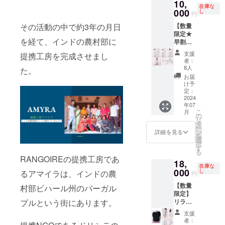
10,
と、ひ
ヒーリ
92%
ズ》 サ
たいご
在庫な
30min
ざ下は
000
ングを
し
ポリウ
イズ 総
円
希望の
チケッ
脚に
ご体験
レタン
丈 股下
お名前
トにつ
【数量
その活動の中で約3年の月日
フィッ
いただ
8% 生地
ウエス
の表記
いて ヨ
限定★
トする
けま
特性：
ト 裾幅
がござ
ガやス
を経て、インドの農村部に
早割
クロッ
す。 以
スト
F 90
いまし
トレッ
り】
プド丈
下の内
レッチ
65 66
支援
たら備
提携工房を完成させまし
チ、呼
サルエ
のパン
容をAll
生産
者：
11
考欄に
吸法や
ルパン
ツで
Inclusiv
8人
国：イ
た。
ご記入
瞑想等
ツ
す。 伸
e(全て
ンド
お届
くださ
を合わ
(パーキ
縮性の
無料)で
け予
《お取
い。 特
せた
ンカリ /
ある素
定：
楽しん
扱上の
にご記
ForDiL
マーブ
2024
材と
でいた
注意》
入がな
Therap
年07
ル) 販
ゆった
だける
洗濯機
い場合
こ
yのご体
月
売予定
りとし
の
スペ
をご使
は、お
リ
験プラ
価格
た腰回
タ
シャル
用の際
名前の
ー
ンで
¥15,000
りでヨ
ン
チケッ
詳細を見る
は、洗
記載な
を
す。 実
ガ等の
選
トで
濯用
くお送
択
施方法:
シュッ
フィッ
す
す。 <
ネット
りさせ
る
オンラ
と絞っ
トネス
内容>
に入れ
RANGOIREの提携工房であ
て頂き
イン
18,
た裾は
にも最
①メ
てくだ
在庫な
ます。
zoomを
しめ付
000
適な動
し
ディ
るアマイラは、インドの農
さい。
円
■オンラ
使って
けもな
きやす
テー
《平置
インヨ
行いま
【数量
く、足
村部ビハール州のバーガル
さで
ション
き採寸
ガ
す。画
限定】
を上げ
す。ポ
(瞑想)体
サイ
45min
面オフ
リラッ
プルという街にあります。
てもめ
ケット
験 ②イ
ズ》 サ
チケッ
での参
クス
くれま
があり
ンドで
イズ 総
支援
トにつ
加可能
カット
せん。
普段使
学びを
者：
丈 股下
いて ヨ
です。