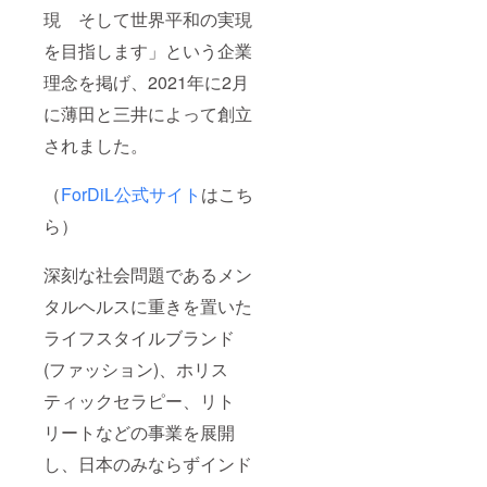
特性：
11 ■サ
現 そして世界平和の実現
スト
ルエル
レッチ
パン
を目指します」という企業
生産
ツ
国：イ
(パーキ
理念を掲げ、2021年に2月
ンド
ンカリ /
《お取
に薄田と三井によって創立
マーブ
扱上の
ル) 販
注意》
されました。
売予定
洗濯機
価格
をご使
¥15,000
（
ForDiL公式サイト
はこち
用の際
は、洗
シュッ
ら）
濯用
と絞っ
ネット
た裾は
に入れ
しめ付
深刻な社会問題であるメン
てくだ
けもな
さい。
く、足
タルヘルスに重きを置いた
《平置
を上げ
き採寸
ライフスタイルブランド
てもめ
サイ
くれま
ズ》 サ
(ファッション)、ホリス
せん。
イズ 総
ウエス
ティックセラピー、リト
丈 股下
トには
ウエス
やわら
リートなどの事業を展開
ト 裾幅
かなゴ
F 90
ムを用
し、日本のみならずインド
65 66
い、ゴ