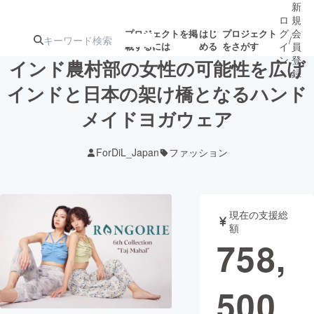
新
ロ
規
グ
会
プロジェクトを掲
はじ
プロジェクト
/
載するには
める
をさがす
イ
員
ン
登
インド農村部の女性の可能性を広げ
録
インドと日本の架け橋となるハンド
メイドヨガウェア
人気のプロ
注目のリ
注目の新着プロ
募集終了が近いプ
もうすぐ公開
ジェクト
ターン
ジェクト
ロジェクト
されます
ForDiL_Japan
ファッション
アート・写真
音楽
現在の支援総
テクノロジー・ガジェット
ゲーム・サ
額
758,
映像・映画
書籍・雑誌
500
ビジネス・起業
チャレンジ