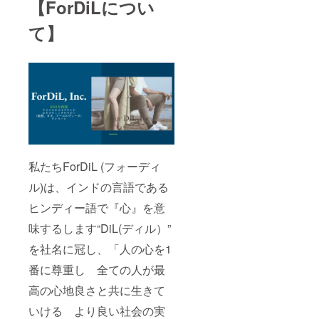
た腰回
【ForDiLについ
りとし
りでヨ
た腰回
ガ等の
て】
りでヨ
フィッ
ガ等の
トネス
フィッ
にも最
トネス
適な動
にも最
きやす
適な動
さで
きやす
す。ポ
さで
ケット
す。ポ
があり
ケット
普段使
があり
いにも
普段使
着用い
いにも
私たちForDiL (フォーディ
ただけ
着用い
ます。
ル)は、インドの言語である
ただけ
《商品
ます。
詳細》
ヒンディー語で『心』を意
《平置
生地混
き採寸
味するします“DiL(ディル）”
率：表
サイ
地：ポ
ズ》 サ
を社名に冠し、「人の心を1
リエス
イズ 総
テル
丈 股下
番に尊重し 全ての人が最
92%
ウエス
ポリウ
高の心地良さと共に生きて
ト 裾幅
レタン
F 90
8% 生地
いける より良い社会の実
65 66