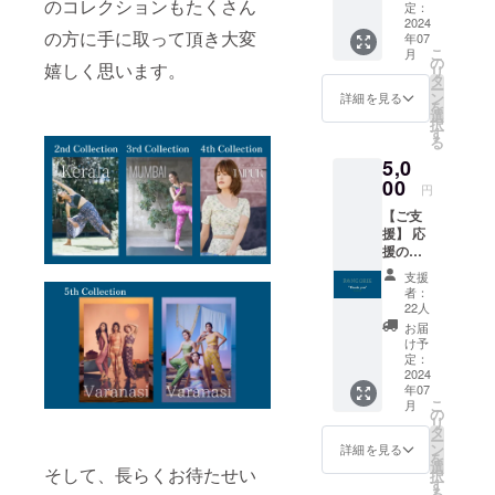
のコレクションもたくさん
支援】
加可能
定：
をお選
2024
です。
の方に手に取って頂き大変
年07
びくだ
実施日
こ
月
さい！
時: 7,8
の
嬉しく思います。
リ
リター
月中に
タ
ー
ン内容:
実施予
ン
詳細を見る
を
①＆②
定 リ
選
択
①
ターン
す
る
メール
お届け
5,0
メッ
のメー
セージ
00
ルに実
円
& 現地
施候補
【ご支
工房よ
日をお
援】 応
りお礼
送りい
援の気
の動画
たしま
持ちを
②食べ
すの
支援
届けた
ログカ
で、参
者：
い！ と
レー百
加可能
22人
いう方
名店ボ
な回に
お届
は【ご
ンベイ
ご参加
け予
支援】
厚木監
定：
くださ
をお選
2024
修チキ
い。
年07
びくだ
ンカ
こ
月
さい！
レース
の
リ
リター
パイス
タ
ー
ン内容:
キット
ン
詳細を見る
を
①＆②
(2人前)
選
そして、長らくお待たせい
択
& ③ ①
or チャ
す
る