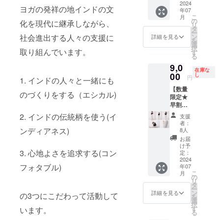
備考欄
過ごす
2024
しまし
地：ポ
び添加
セージ
ヨガの発祥の地インドの文
に必ず
年07
スペ
た。 ア
リエス
物等の
やお手
ご記入
こ
月
シャル
クティ
の
テル
食品表
化を現代に継承しながら、
紙に記
くださ
リ
キャン
ブウェ
タ
92%
示はお
載され
い ※
ー
ドルナ
アとし
ン
社会進出する人々の支援に
ポリウ
詳細を見る
届けの
たいご
ヴィー
を
イト そ
てはも
選
レタン
ラベル
希望の
ガン等
択
してお
取り組んでいます。
ちろ
す
8% 生地
に表記
お名前
の制限
る
好きな
ん、お
特性：
されま
の表記
がある
9,0
パンツ
部屋で
スト
す。商
がござ
在庫な
方もお
をお選
00
のひと
し
レッチ
品開封
円
いまし
気軽に
1. インドの人々と一緒にも
びいた
とき
生産
前には
たら備
お知ら
【数量
だける
や、旅
国：イ
必ずお
のづくりをする（エシカル)
考欄に
せくだ
限定★
とって
先のリ
ンド
届けの
ご記入
さい 招
早割
もお得
ラック
《お取
リター
くださ
待状を
り】
なリ
スウェ
扱上の
2. インドの伝統柄を使う(イ
ンに貼
支援
い。 特
メール
ギャ
ターン
ア、日
注意》
者：
付され
にご記
にて送
ザーパ
です！
ンディアネス)
常づか
8人
洗濯機
たラベ
入がな
付しま
ンツ
■スペ
いにも
をご使
お届
ルや注
い場合
すの
(パーキ
シャル
おすす
け予
用の際
意書き
は、お
で、当
ンカリ/
3. 心地よさを追求する(コン
イベン
定：
めで
は、洗
をご確
名前の
日はそ
マーブ
2024
ト 夜風
す。
濯用
認くだ
記載な
ちらを
フォタブル)
年07
ル) 販
と波の
《商品
ネット
さい。
くお送
こ
受付ス
月
売予定
音を感
の
詳細》
に入れ
※メール
りさせ
リ
タッフ
価格
じなが
タ
生地混
てくだ
メッ
て頂き
ー
にお見
¥14,000
ら、瞑
ン
率：表
詳細を見る
さい。
の3つにこだわって活動して
セージ
ます。
を
せくだ
腰回り
想やヨ
選
地：ポ
《平置
やお手
■オンラ
択
さい。
はゆっ
ガ、サ
す
リエス
います。
き採寸
紙に記
インヨ
る
たり
ウンド
テル
サイ
載され
ガ