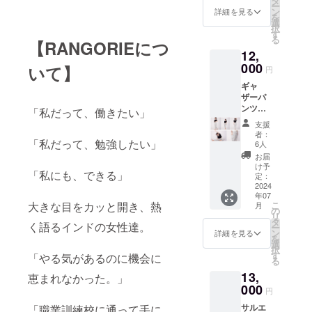
タ
ンスト
セージ
は、お
ー
ン内容:
修チキ
ン
ラク
詳細を見る
やお手
名前の
を
①＆②
ンカ
選
ター２
紙に記
記載な
択
& ③ &
レース
す
名によ
載され
くお送
る
④ & ⑤
【RANGORIEにつ
パイス
るスペ
たいご
りさせ
12,
①メー
キット
シャル
希望の
て頂き
ルメッ
000
(4人前)
ヨガタ
いて】
お名前
円
ます。
セージ
③自宅
イム ③
の表記
ギャ
& 現地
で簡単
シンギ
がござ
ザーパ
工房よ
に作れ
ング
いまし
ンツ
りお礼
るチャ
「私だって、働きたい」
ボール
たら備
(パーキ
の動画
イスパ
を使っ
考欄に
支援
ンカリ/
& 手書
イス
たサウ
者：
ご記入
マーブ
「私だって、勉強したい」
きのお
キット
6人
ンド
くださ
ル) 販
手紙 ②
(4人前)
ヒーリ
お届
い。 特
売予定
食べロ
④オン
け予
ング ④
にご記
「私にも、できる」
価格
グカ
定：
ライン
カレー
入がな
¥14,000
2024
レー百
ヨガ30
百名店
い場合
年07
腰回り
名店ボ
min チ
南イン
は、お
こ
大きな目をカッと開き、熱
月
はゆっ
ンベイ
の
ケット
ド料理
名前の
リ
たり
厚木監
タ
⑤RAN
BOMBA
記載な
く語るインドの女性達。
ー
と、ひ
修チキ
ン
GORIE
詳細を見る
Y提供
くお送
を
ざ下は
ンカ
選
公式サ
バナナ
りさせ
択
脚に
レース
す
イトで
「やる気があるのに機会に
リーフ
て頂き
る
フィッ
パイス
次回お
の上で
ます。
13,
トする
キット
恵まれなかった。」
買い物
食べる
クロッ
000
(6人前)
から使
ビリヤ
円
プド丈
③自宅
える
ニ ⑤自
サルエ
「職業訓練校に通って手に
のパン
で簡単
10%Off