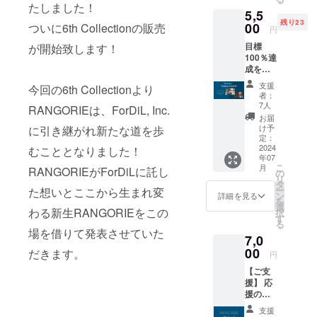
メール
イのス
たしました！
5,5
メッ
パイス
残り23
セージ
00
キット
ついに6th Collectionの販売
円
& 現地
(2人前) ︎
目標
が開始致します！
工房よ
どちら
100％達
りお礼
かご希
成を祝
の動画
望の
して特
& 手書
キット
支援
今回の6th Collectionより
別イベ
きのお
をオプ
者：
ントを
手紙 ②
ション
7人
RANGORIEは、ForDiL, Inc.
開催★
食べロ
でお選
お届
夜の江
グカ
びくだ
け予
に引き継がれ新たな道を歩
ノ島で
レー百
定：
さい ※
過ごす
2024
名店ボ
むこととなりました！
原材料
年07
スペ
ンベイ
及び添
こ
月
RANGORIEがForDiLに託し
シャル
厚木監
の
加物等
リ
キャン
修チキ
タ
の食品
ー
た想いとここから生まれ変
ドルナ
ンカ
ン
表示は
詳細を見る
を
イト 夜
レース
選
お届け
わる新生RANGORIEをこの
択
風と波
パイス
す
のラベ
る
の音を
キット
ルに表
場を借りて発表させていた
7,0
感じな
(2人前)
記され
がら、
00
③自宅
だきます。
ます。
円
瞑想や
で簡単
商品開
【ご支
ヨガ、
に作れ
封前に
援】 応
サウン
るチャ
は必ず
援の気
ドヒー
イスパ
お届け
持ちを
リング
イス
のリ
支援
届けた