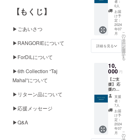
をご体
キット
ターン
者：
い！ と
験いた
(2人前)
0人
に貼付
【もくじ】
いう方
だけま
※原材料
された
お届
は【ご
す。 以
及び添
け予
ラベル
支援】
下の内
定：
加物等
や注意
をお選
2024
容をAll
の食品
書きを
▶︎ごあいさつ
年07
びくだ
Inclusiv
表示は
ご確認
こ
月
さい！
e(全て
の
お届け
くださ
リ
リター
無料)で
タ
のラベ
い。 ※
▶︎RANGORIEについて
ー
ン内容:
楽しん
ン
ルに表
詳細を見る
メール
を
①＆②
でいた
選
記され
メッ
択
& ③ &
だける
す
ます。
▶︎ForDiLについて
セージ
る
④ & ⑤
スペ
商品開
に記載
10,
①メー
シャル
封前に
された
ルメッ
000
チケッ
▶︎6th Collection “Taj
は必ず
いご希
円
セージ
トで
お届け
望のお
【ご支
Mahal”について
& 現地
す。 <
のリ
名前の
援】 応
工房よ
内容>
ターン
表記が
援の気
りお礼
①メ
に貼付
ござい
▶︎リターン品について
持ちを
の動画
ディ
された
ました
支援
届けた
& 手書
テー
ラベル
者：
ら備考
い！ と
きのお
ション
7人
や注意
欄にご
▶︎応援メッセージ
いう方
手紙 ②
(瞑想)体
書きを
お届
記入く
は【ご
食べロ
験 ②イ
け予
ご確認
ださ
支援】
グカ
定：
ンドで
くださ
い。 特
▶︎Q&A
をお選
2024
レー百
学びを
い。 ※
にご記
年07
びくだ
名店ボ
深めた
メール
入がな
こ
月
さい！
ンベイ
の
ヨガイ
メッ
い場合
リ
リター
厚木監