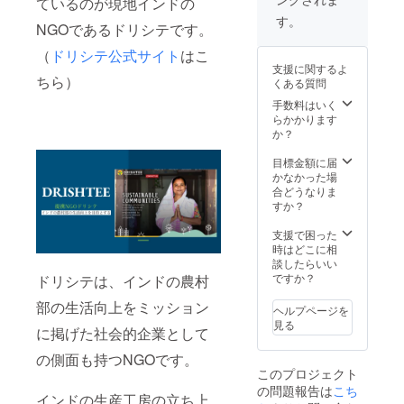
びくだ
ているのが現地インドの
す。
濯用
ビリヤ
定 リ
いたし
さい。
《商品
ネット
す。
ニ ⑤自
ターン
NGOであるドリシテです。
ます。
▷リ
詳細》
に入れ
家製
お届け
有効期
ラック
生地混
てくだ
チャ
（
ドリシテ公式サイト
はこ
のメー
限や使
スカッ
率：表
さい。
イ、
支援に関するよ
ルに実
い方に
トソー
地：ポ
《平置
ホーム
ちら）
くある質問
施候補
ついて
(通常販
リエス
き採寸
メイド
日をお
もそち
売価格
テル
手数料はいく
サイ
ヘル
送りい
らに明
¥7,500)
92%
らかかります
ズ》 サ
シース
たしま
記され
美しい
ポリウ
か？
イズ 総
イーツ
すの
ますの
肩のラ
レタン
丈 股下
<場所>
で、参
でご確
インと
8% 生地
目標金額に届
ウエス
Sun
加可能
認くだ
とろみ
特性：
かなかった場
ト 裾幅
Cafe
な回に
さいま
のある
スト
合どうなりま
F
Paradis
ご参加
せ。
柔らか
レッチ
すか？
90 65
e 江ノ
くださ
で肌触
生産
66
島 神奈
い。 ■
りの良
国：イ
支援で困った
11
川県藤
クーポ
いカッ
ンド
時はどこに相
沢市江
ンコー
トソー
《お取
談したらいい
の島1-2
ドにつ
です。
扱上の
ですか？
ドリシテは、インドの農村
<開催日
いて リ
《商品
注意》
時>
ターン
詳細》
部の生活向上をミッション
洗濯機
7/20
ヘルプページを
お届け
生地混
をご使
(土)
見る
メール
に掲げた社会的企業として
率 :
用の際
18:00~
に記載
レーヨ
は、洗
21:00
の側面も持つNGOです。
いたし
ン
濯用
入退場
このプロジェクト
ます。
100%
ネット
自由 ※
有効期
の問題報告は
こち
生地特
に入れ
アレル
インドの生産工房の立ち上
限や使