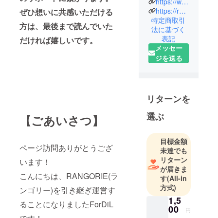
https://www.fordil.com/
田です。
https://rangorie.com/
ぜひ想いに共感いただける
「一人ひと
特定商取引
方は、最後まで読んでいた
法に基づく
りが可能性
表記
だければ嬉しいです。
を最大限発
メッセー
揮できる社
ジを送る
会をつく
る」 2024年
より新しく
生まれ変わ
リターンを
る新生
選ぶ
RANGORIE
【ごあいさつ】
の第一弾 Taj
Mahal
目標金額
ページ訪問ありがとうござ
Collection の
未達でも
販売を開始
リターン
います！
が届きま
いたしま
こんにちは、RANGORIE(ラ
す
(All-in
す。
方式)
ンゴリー)を引き継ぎ運営す
「心のた
1,5
め」をコン
ることになりましたForDiL
00
円
セプトに掲