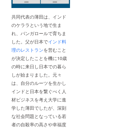
ロつき
丈 股下
を減ら
ウエス
しまし
ト 裾幅
た。 ア
F 101
共同代表の薄田は、インド
クティ
67 66
ブウェ
のケララという地で生ま
13
アとし
てはも
れ、バンガロールで育ちま
ちろ
した。父が日本で
インド料
ん、お
部屋で
理のレストラン
を営むこと
のひと
とき
が決定したことを機に10歳
や、旅
先のリ
の時に来日し日本での暮ら
ラック
スウェ
しが始まりました。元々
ア、日
は、自分のルーツを生かし
常づか
いにも
インドと日本を繋ぐべく人
おすす
めで
材ビジネスを考え大学に進
す。
《商品
学した薄田でしたが、深刻
詳細》
生地混
な社会問題となっている若
率：表
地：ポ
者の自殺率の高さや幸福度