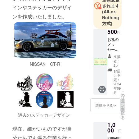
されます
インやステッカーのデザイ
(All-or-
ンを作成いたしました。
Nothing
方式)
500
円
お礼の
メッ
セージ
とポス
支援
トカー
者：
NISSAN GT-R
ドを送
2人
りま
お届
す。
け予
定：
2024
年09
こ
月
の
リ
タ
ー
ン
詳細を見る
を
選
択
過去のステッカーデザイン
す
る
1,0
現在、細かいものですが自
00
円
分たちでも張る作業を行っ
KilliekF