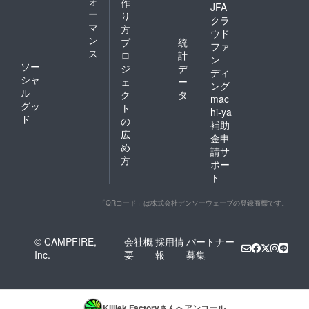
ォ
作
JFA
ー
り
クラ
マ
方
ウド
ン
プ
統
ファ
ス
ロ
計
ン
ソー
ジ
デ
ディ
シャ
ェ
ー
ング
ル
ク
タ
mac
グッ
ト
hi-ya
ド
の
補助
広
金申
め
請サ
方
ポー
ト
「QRコード」は株式会社デンソーウェーブの登録商標です。
© CAMPFIRE,
会社概
採用情
パートナー
Inc.
要
報
募集
Killiek Factory
さんへアンコール