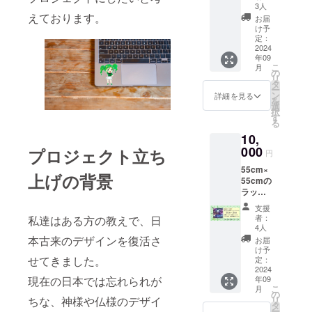
になり
方法：
ご了承
3人
ます。
えております。
文字の
くださ
お届
お好き
み・ロ
い。
け予
な使い
ゴ画像
定：
たい
2024
なども
年09
データ
可能 ※
こ
月
を頂き
掲載し
の
リ
ました
たいお
タ
ー
ら、こ
名前を
ン
詳細を見る
を
ちらで
備考欄
選
択
印刷さ
に記入
す
る
せてい
して下
10,
ただき
さい。
ます。
000
※ニック
プロジェクト立ち
円
（カッ
ネーム
55cm×
トして
のご参
上げの背景
55cmの
欲しい
加も可
ラッピ
などの
能で
ング
要望が
す。
支援
シート
ありま
者：
私達はある方の教えで、日
になり
したら
4人
ます。
ご連絡
本古来のデザインを復活さ
お届
お好き
くださ
け予
な使い
せてきました。
い） ※
定：
たい
2024
メール
現在の日本では忘れられが
年09
データ
で使い
こ
月
を頂き
たい
の
ちな、神様や仏様のデザイ
リ
ました
データ
タ
ー