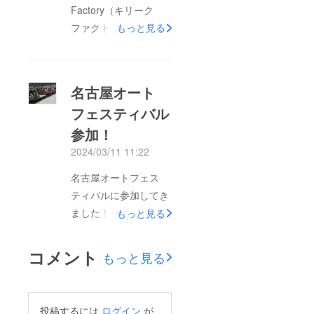
Factory（キリーク
ファクトリー）クラウ
もっと見る
ドファンディングにご
支援していただき、誠
にありがとうございま
名古屋オート
す。皆様のおかげで、
フェスティバル
333,000円のご支援金
参加！
が集まりました。本当
にありがとうございま
2024/03/11 11:22
した。今回のクラウド
名古屋オートフェス
ファンディングはAll-
ティバルに参加してき
or-Nothing式となって
ました！沢山の来場者
もっと見る
おり、目標金額へと届
に圧倒されながらも多
いたらリターン品をお
くの人にラッピングの
コメント
届けできるという形で
もっと見る
良さを伝えられたと思
した。目標金額へは届
います！今後の予定と
きませんでしたので、
して、北海道に戻り次
皆様に返金させていた
投稿するには
ログイン
が