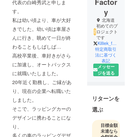
Factor
代表の白崎秀武と申しま
y
す。
私は幼い頃より、車が大好
北海道
初めてのプ
きでした。幼い頃は車屋さ
ロジェクト
んに行き、眺めて一日が終
です
Killiek_factory
わることもしばしば…
特定商取引
法に基づく
高校卒業後、車好きがさら
表記
に加速し、オートバックス
メッセー
ジを送る
に就職いたしました。
20年近く勤務し、ご縁があ
り、現在の企業へ転職いた
リターンを
しました。
そこで、ラッピングカーの
選ぶ
デザインに携わることにな
目標金額
り、
未達なら
多くの車のラッピングデザ
全額返金