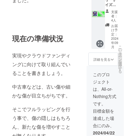
ました。
名・HP
す。 ※
イズ
のリン
デザイ
ラッピ
クを掲
ン確定
支援
ング
載させ
後、印
者：
シー
ていた
刷し、
4人
ト】
だきま
発送さ
お届
200㎝
す。 掲
せてい
け予
×150㎝
載期
定：
ただき
現在の準備状況
の間で
2024
間：事
ます。
年09
シート
業が存
こ
月
を作成
続する
の
リ
させて
限り掲
タ
実現やクラウドファンディ
ー
いただ
載 掲載
ン
詳細を見る
を
きま
ングに向けて取り組んでい
方法：
選
択
す。 お
HPのリ
す
る
ることを書きましょう。
好きな
ンク・
このプロ
形に
企業
ジェクト
カット
名・ロ
中古車などは、古い傷や細
いたし
ゴ・バ
は、All-or-
ます。
ナー掲
かな傷が目立ちがちです。
Nothing方式
※使いた
載 ※掲
いデー
載内容
です。
タを
はメー
そこでフルラッピングを行
目標金額を
メール
ルにて
で頂
打ち合
う事で、傷の隠しはもちろ
達成した場
き、デ
わせさ
合にのみ、
ん、新たな傷を増やすこと
ザイン
せてい
作成後
ただき
2024/04/22
が無くなります。
返送さ