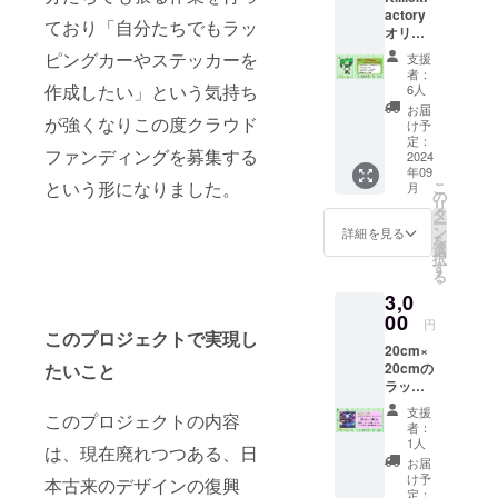
actory
ており「自分たちでもラッ
オリジ
ナル
ピングカーやステッカーを
支援
キャラ
者：
クター
作成したい」という気持ち
6人
「キ
お届
が強くなりこの度クラウド
リーク
け予
ちゃ
定：
ファンディングを募集する
ん」の
2024
年09
ステッ
という形になりました。
こ
月
カーに
の
リ
なりま
タ
ー
す。 大
ン
詳細を見る
を
きさは
選
択
8cm×8
す
る
cmに
3,0
なって
おりま
00
円
す。
このプロジェクトで実現し
20cm×
たいこと
20cmの
ラッピ
ング
支援
このプロジェクトの内容
シート
者：
になり
1人
は、現在廃れつつある、日
ます。
お届
お好き
け予
本古来のデザインの復興
な使い
定：