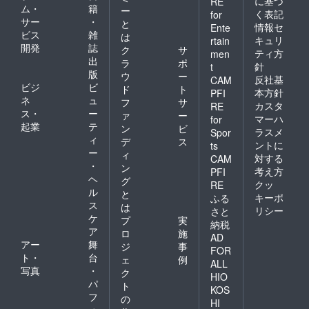
に基づ
RE
ム・
籍
ー
く表記
for
サー
・
と
情報セ
Ente
ビス
雑
は
キュリ
rtain
開発
誌
ク
サ
ティ方
men
出
ラ
ポ
針
t
版
ウ
ー
反社基
CAM
ビジ
ビ
ド
ト
本方針
PFI
ネ
ュ
フ
サ
カスタ
RE
ス・
ー
ァ
ー
マーハ
for
起業
テ
ン
ビ
ラスメ
Spor
ィ
デ
ス
ントに
ts
ー
ィ
対する
CAM
・
ン
考え方
PFI
ヘ
グ
クッ
RE
ル
と
キーポ
ふる
ス
は
リシー
さと
ケ
プ
実
納税
ア
ロ
施
AD
アー
舞
ジ
事
FOR
ト・
台
ェ
例
ALL
写真
・
ク
HIO
パ
ト
KOS
フ
の
HI