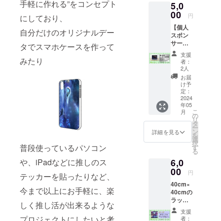
手軽に作れる”をコンセプト
5,0
きまし
の後返
たらこ
00
送させ
円
にしており、
ちらで
ていた
【個人
スマホ
だきま
自分だけのオリジナルデー
スポン
ケース
す。 ※
サー】
を作成
デザイ
タでスマホケースを作って
Killiek
し、発
ン確定
支援
Factory
みたり
送させ
後、印
者：
のHPに
ていた
刷し、
2人
スポン
だきま
発送さ
お届
サーと
す。 ※
せてい
け予
して掲
メール
定：
ただき
載させ
2024
でデー
ます。
年05
ていた
タを頂
こ
月
だきま
き、サ
の
リ
す。 あ
ンプル
タ
ー
なたの
を作成
ン
詳細を見る
を
お名前
した
選
択
をPRす
普段使っているパソコン
後、返
す
る
ること
送させ
や、iPadなどに推しのス
6,0
ができ
ていた
ます。
00
だきま
円
テッカーを貼ったりなど、
掲載期
す。 ※
40cm×
間：事
デザイ
今まで以上にお手軽に、楽
40cmの
業が存
ン確定
ラッピ
続する
後作成
しく推し活が出来るような
ング
限り掲
となり
支援
シート
載 掲載
ます。
プロジェクトにしたいと考
者：