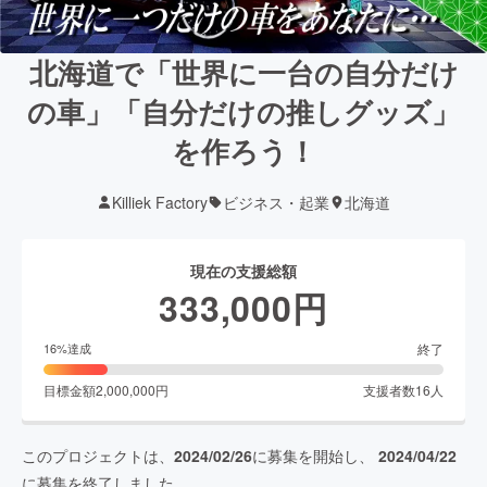
北海道で「世界に一台の自分だけ
の車」「自分だけの推しグッズ」
を作ろう！
Killiek Factory
ビジネス・起業
北海道
現在の支援総額
333,000
円
終了
16
%達成
目標金額
2,000,000
円
支援者数
16
人
このプロジェクトは、
2024/02/26
に募集を開始し、
2024/04/22
に募集を終了しました