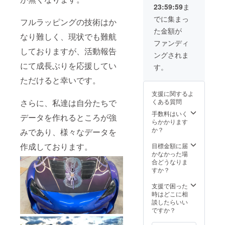
ます。
23:59:59
ま
せてい
※備考欄
ただき
にHPの
でに集まっ
フルラッピングの技術はか
ます。
リンク
た金額が
※デザイ
と会社
なり難しく、現状でも難航
ン確定
名の方
ファンディ
後、印
を記入
しておりますが、活動報告
ングされま
刷し、
してく
発送さ
にて成長ぶりを応援してい
ださ
す。
せてい
い。
ただけると幸いです。
ただき
ます。
支援に関するよ
※備考欄
さらに、私達は自分たちで
くある質問
に大き
さを記
手数料はいく
データを作れるところが強
入して
らかかります
くださ
か？
みであり、様々なデータを
い。
作成しております。
目標金額に届
かなかった場
合どうなりま
すか？
支援で困った
時はどこに相
談したらいい
ですか？