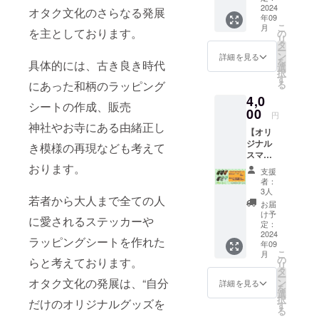
たい
2024
オタク文化のさらなる発展
年09
データ
こ
月
を頂き
を主としております。
の
リ
ました
タ
ー
ら、こ
ン
詳細を見る
を
具体的には、古き良き時代
ちらで
選
択
印刷さ
す
にあった和柄のラッピング
る
せてい
4,0
ただき
シートの作成、販売
ます。
00
円
（カッ
神社やお寺にある由緒正し
【オリ
トして
ジナル
欲しい
き模様の再現なども考えて
スマホ
などの
ケー
おります。
要望が
支援
ス】 自
ありま
者：
分だけ
したら
3人
若者から大人まで全ての人
のデー
ご連絡
お届
タでオ
くださ
け予
に愛されるステッカーや
リジナ
い） ※
定：
ルスマ
2024
メール
ラッピングシートを作れた
年09
ホケー
で使い
こ
月
スを作
たい
の
らと考えております。
リ
りませ
データ
タ
ー
んか？
オタク文化の発展は、“自分
を頂き
ン
詳細を見る
を
使いた
ます。
選
択
だけのオリジナルグッズを
いデー
デザイ
す
る
タを頂
ン作成