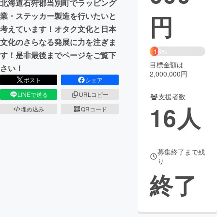
北海道石狩郡当別町でラッピング
円
業・ステッカー製造を行いたいと
まちづくり・地域活性化
考えています！オタク文化と日本
文化のさらなる発展に力を注ぎま
CAMPFIRE for Social Good
CAMPFIRE Creation
16%
す！是非最後までページをご覧下
CAMPFIREふるさと納税
machi-ya
コミュニティ
目標金額は
さい！
2,000,000円
ポスト
シェア
LINEで送る
URLコピー
支援者数
16
人
埋め込み
QRコード
募集終了まで残
り
終了