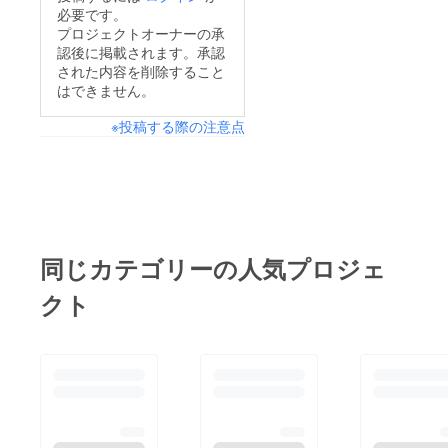
第、フルラッピングの
必要です。
だきます。（自動的に
施工・デザイン作成な
プロジェクトオーナーの承
返金されるようになっ
認後に掲載されます。承認
どに力を入れていこう
ております。）またク
された内容を削除すること
と思っています！是
はできません。
ラウドファンディング
非、応援・ご支援の程
のプロジェクト掲載を
※投稿する際の注意点
よろしくお願いしま
行おうと考えておりま
す！
すのでその際は拡散、
ご支援よろしくお願い
いたします。
同じカテゴリーの人気プロジェ
クト