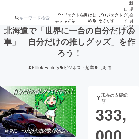
新
ロ
規
グ
会
プロジェクトを掲
はじ
プロジェクト
/
載するには
める
をさがす
イ
員
ン
登
北海道で「世界に一台の自分だけの
録
車」「自分だけの推しグッズ」を作
ろう！
人気のプロ
注目のリ
注目の新着プロ
募集終了が近いプ
もうすぐ公開
ジェクト
ターン
ジェクト
ロジェクト
されます
Killiek Factory
ビジネス・起業
北海道
アート・写真
音楽
現在の支援総
テクノロジー・ガジェット
ゲーム・サ
額
333,
映像・映画
書籍・雑誌
000
ビジネス・起業
チャレンジ