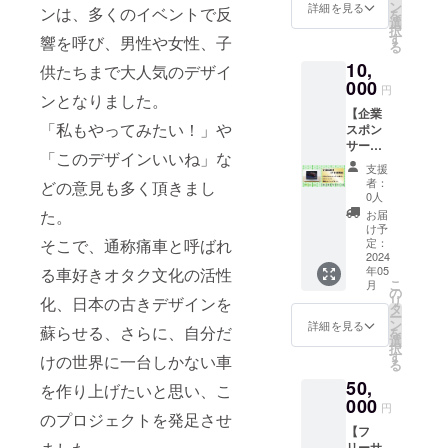
ら、こ
を頂き
ン
詳細を見る
ンは、多くのイベントで反
を
ちらで
ます。
選
択
印刷さ
デザイ
す
響を呼び、男性や女性、子
る
せてい
ン作成
10,
ただき
供たちまで大人気のデザイ
の後返
ます。
000
送させ
円
ンとなりました。
（カッ
ていた
【企業
トして
だきま
「私もやってみたい！」や
スポン
欲しい
す。 ※
サー】
などの
デザイ
「このデザインいいね」な
Killiek
要望が
ン確定
支援
Factory
ありま
後、印
者：
どの意見も多く頂きまし
の企業
したら
刷し、
0人
スポン
ご連絡
発送さ
た。
お届
サーと
くださ
せてい
け予
してHP
そこで、通称痛車と呼ばれ
い） ※
定：
ただき
に掲載
2024
メール
ます。
年05
る車好きオタク文化の活性
させて
で使い
こ
月
いただ
たい
の
リ
化、日本の古きデザインを
きま
データ
タ
ー
す。 制
を頂き
ン
詳細を見る
蘇らせる、さらに、自分だ
を
作済み
ます。
選
択
のHPに
デザイ
す
けの世界に一台しかない車
る
企業ス
ン作成
50,
ポン
の後返
を作り上げたいと思い
、こ
サーと
000
送させ
円
のプロジェクトを発足させ
して、
ていた
【フ
企業
だきま
リーサ