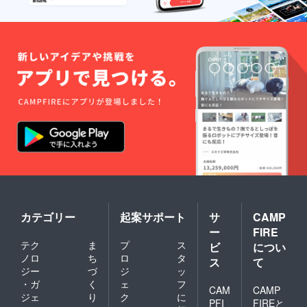
カテゴリー
起案サポート
サ
CAMP
ー
FIRE
テク
ま
プ
ス
ビ
につい
ノロ
ち
ロ
タ
ス
て
ジー
づ
ジ
ッ
・ガ
く
ェ
フ
CAM
CAMP
ジェ
り
ク
に
PFI
FIREと