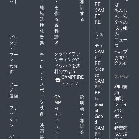
ット
・
ト
相
RE
は
地
を
談
CAM
あんし
域
作
す
PFI
ん・安
活
る
る
RE
全への
性
資
コ
取り組
化
料
ミュ
み
プロ
音
請
ニ
ニュー
ダク
楽
求
ティ
ス
ト
CAM
ヘルプ
クラウドファ
フー
チ
PFI
お問い
ンディングの
ド・
ャ
RE
合わせ
ノウハウを無
飲食
レ
Crea
料で学ぼう
店
ン
tion
各種規定
CAMPFIRE
ジ
CAM
アカデミー
アニ
ス
利用規
PFI
メ・
ポ
約
RE
漫画
ー
CA
説
細則
for
ツ
MP
明
プライ
Soci
ファ
映
FI
会
バシー
al
ッ
像
RE
・
ポリ
Goo
ショ
・
ア
相
シー
d
ン
映
カ
談
特定商
CAM
画
デ
会
取引法
PFI
ゲー
書
ミ