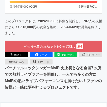
目標金額
5,000,000
円
支援者数
707
人
このプロジェクトは、
2024/03/30
に募集を開始し、
707
人の支援
により
11,513,000
円の資金を集め、
2024/04/29
に募集を終了し
ました
もう一度プロジェクトをやってほしい
203
ポスト
シェア
LINEで送る
URLコピー
埋め込み
QRコード
バーチャルロックシンガーMaiR 史上初となる全国7ヵ所
での無料ライブツアーを開催し、一人でも多くの方に
MaiRの熱いライブパフォーマンスを届けたい！ファンの
皆様と一緒に夢を叶えるプロジェクトです。