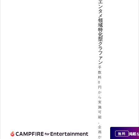
エ
ン
タ
メ
領
域
特
化
型
ク
ラ
フ
ァ
ン
手
数
料
0
円
か
ら
実
施
可
能
。
企
画
掲載
無料
か