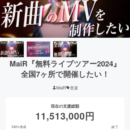
MaiR『無料ライブツアー2024』
全国7ヶ所で開催したい！
MaiR
音楽
現在の支援総額
11,513,000
円
終了
230
%達成