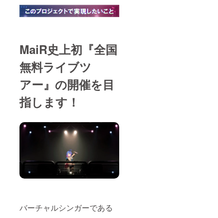
自身の
ジット
SNS(X
するお
等)のリ
名前(10
ンクも
文字以
ご記入
内)を備
いただ
考欄に
MaiR史上初『全国
けます
ご記入
とMaiR
くださ
が気持
い。ク
無料ライブツ
ちを込
レジッ
めて
ト記載
アー』の開催を目
メッ
を希望
セージ
しない
指します！
を書け
方は備
るので
考欄に
ご協力
「希望
いただ
しな
けます
い」と
と幸い
ご記入
です。
くださ
※メガ
い。 ※
ジャケ
ポスト
風色紙
カード
に記入
の宛名
するお
(ハンド
名前(ハ
ルネー
ンドル
ム等)を
バーチャルシンガーである
ネーム
ご記入