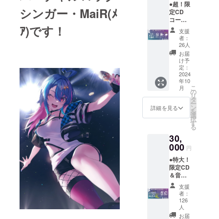
●超！限
考欄に
シンガー・MaiR(ﾒ
定CD
ご記入
コース
くださ
ｱ)です！
⋆チケッ
い。 ※
支援
ト先行
クレ
者：
予約権
26人
ジット
⋆お礼
記載を
お届
メッ
け予
希望し
セージ
定：
ない方
画像 ⋆
2024
は備考
年10
お礼
欄に
こ
月
メッ
の
「希望
リ
セージ
タ
しな
ー
動画 ⋆
ン
詳細を見る
い」と
を
ライブ
選
ご記入
択
ツアー
す
くださ
る
KV壁紙
い。 ※
30,
⋆ツアー
詳細は
KVス
000
「リ
円
テッ
ターン
●特大！
カー ⋆
内容と
限定CD
支援証
お届け
＆音源
明カー
日につ
コース
ド
いて」
支援
⋆チケッ
⋆NEW
者：
をご確
ト先行
シング
126
認くだ
予約権
ルCD ⋆
人
さい。
⋆お礼
ライブ
お届