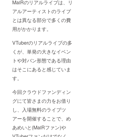
等)を備
くださ
MaiRのリアルライブは、リ
考欄に
い。ご
ご記入
自身の
アルアーティストのライブ
くださ
SNS(X
とは異なる部分で多くの費
い。
等)のリ
※1on1
ンクも
用がかかります。
は5月か
ご記入
ら順次
いただ
実施予
けます
VTuberのリアルライブの多
定 ※詳
とMaiR
細は
が気持
くが、単発の大きなイベン
「リ
ちを込
ターン
めて
トや対バン形態である理由
内容と
メッ
はそこにあると感じていま
お届け
セージ
日につ
を書け
す。
いて」
るので
をご確
ご協力
認くだ
いただ
今回クラウドファンディン
さい。
けます
と幸い
グにて皆さまの力をお借り
です。
※メガ
し、入場無料のライブツ
ジャケ
風色紙
アーを開催することで、め
に記入
あめいと(MaiRファン)や
するお
名前(ハ
VTuberファンだけでなく、