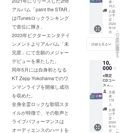
ト先行
2021年にリリースした2nd
者：
予約権
10人
アルバム「paint the STAR」
⋆お礼
お届
メッ
け予
はiTunesロックランキング
セージ
定：
画像 ⋆
2024
で首位に輝き、
年10
お礼
こ
月
メッ
の
2023年ビクターエンタテイ
リ
セージ
タ
ー
動画 ⋆
ンメントよりアルバム「未
ン
詳細を見る
を
ライブ
選
択
完星」にて念願のメジャー
ツアー
す
る
KV壁紙
デビューを果たした。
10,
⋆ツアー
KVス
000
円
同年5月には自身初となる
テッ
●限定
カー ⋆
KT Zepp Yokohamaでのワ
CDコー
支援証
ス ⋆チ
明カー
ンマンライブを開催し成功
ケット
ド
支援
先行予
を収めた。
者：
約権 ⋆
179
全身全霊ロックな歌唱スタ
お礼
人
メッ
お届
イルが特徴で、その歌声と
セージ
け予
画像 ⋆
定：
ライブパフォーマンスは
2024
お礼
年10
メッ
オーディエンスのハートを
こ
月
セージ
の