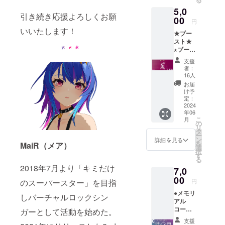
5,0
引き続き応援よろしくお願
00
円
いいたします！
★ブー
スト★
⋆ブース
ト表彰
支援
状(画像)
者：
※もっと
16人
応援し
お届
たい！
け予
という
定：
方に向
2024
年06
けた応
こ
月
援プラ
の
リ
ンです
タ
ー
ン
詳細を見る
を
MaiR（メア）
選
択
す
る
2018年7月より「キミだけ
7,0
00
円
のスーパースター」を目指
●メモリ
しバーチャルロックシン
アル
コース
ガーとして活動を始めた。
⋆チケッ
支援