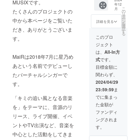
ケット
⋆ライブ
メッ
MUSIXです。
認くだ
年12
確約権
ツアー
セージ
さい。
こ
月
⋆AIRピ
パンフ
画像 ⋆
たくさんのプロジェクトの
の
リ
アノVer.
レット
お礼
タ
ー
中から本ページをご覧いた
⋆AIRバ
クレ
メッ
ン
詳細を見る
を
ンドオ
ジット
セージ
選
択
だき、ありがとうございま
ンリー
⋆各公演
動画 ⋆
す
る
Ver. ⋆直
打ち上
ライブ
このプロ
す。
筆メッ
げボイ
ツアー
ジェクト
セージ
ス ⋆ツ
KV壁紙
ポスト
アーダ
⋆ツアー
は、
All-In方
カード
イジェ
KVス
MaiRは2018年7月に星乃め
式
です。
※パンフ
スト
テッ
あという名前でデビューし
レット
ムー
カー ⋆
目標金額に
にクレ
ビー ⋆
支援証
たバーチャルシンガーで
関わらず、
ジット
ツアー
明カー
するお
ブック
ド
2024/04/29
す。
名前(10
レット
⋆NEW
23:59:59
ま
文字以
(直筆サ
シング
内)を備
イン入
ル
でに集まっ
「キミの追い風となる音楽
考欄に
り) ⋆チ
CD(直
た金額が
ご記入
ケット
筆サイ
を」をテーマに、音源のリ
くださ
確約権
ン入り)
ファンディ
い。ク
(入場最
⋆ライブ
リース、ライブ開催、イベ
ングされま
レジッ
優先)
ツアー
ントやTV出演など、音楽を
ト記載
⋆AIRピ
パンフ
す。
を希望
アノVer.
レット
中心とした活動をしてきま
しない
⋆AIRバ
クレ