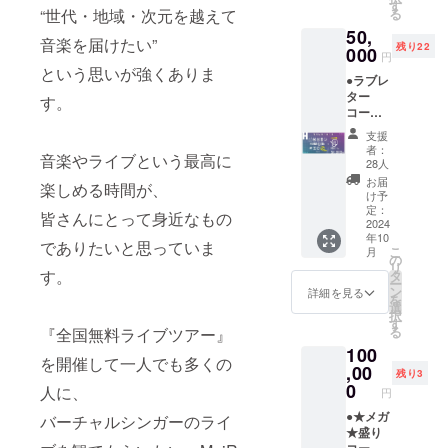
おしゃ
す
ジット
考欄に
る
“世代・地域・次元を越えて
べり
⋆各公演
ご記入
50,
(3min)※
打ち上
くださ
音楽を届けたい”
残り22
Discord
000
げボイ
い。 ※
円
にて実
ス ⋆ツ
という思いが強くありま
クレ
●ラブレ
施
アーダ
ジット
ター
※1on1
す。
イジェ
記載を
コース
は5月か
スト
希望し
⋆チケッ
ら順次
ムー
ない方
支援
ト先行
実施予
ビー ⋆
者：
は備考
音楽やライブという最高に
予約権
定
28人
ツアー
欄に
⋆お礼
ブック
お届
「希望
楽しめる時間が、
メッ
け予
レット
しな
セージ
定：
(直筆サ
い」と
皆さんにとって身近なもの
画像 ⋆
2024
イン入
ご記入
年10
お礼
でありたいと思っていま
り) ⋆チ
くださ
こ
月
メッ
の
ケット
い。 ※
リ
セージ
す。
タ
確約権
詳細は
ー
動画 ⋆
ン
詳細を見る
⋆AIRピ
「リ
を
ライブ
選
アノVer.
ターン
択
ツアー
す
⋆AIRバ
内容と
る
『全国無料ライブツアー』
KV壁紙
ンドオ
お届け
100
⋆ツアー
ンリー
日につ
を開催して一人でも多くの
KVス
,00
Ver. ※パ
残り3
いて」
テッ
0
ンフ
人に、
をご確
円
カー ⋆
レット
認くだ
支援証
●★メガ
バーチャルシンガーのライ
にクレ
さい。
明カー
★盛り
ジット