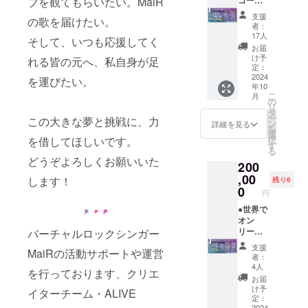
ド
コース
ブを観てもらいたい。MaiR
するお
⋆NEW
⋆チケッ
名前(10
支援
の歌を届けたい。
シング
ト先行
文字以
者：
ル
予約権
17人
内)を備
そして、いつも応援してく
CD(直
⋆お礼
考欄に
お届
筆サイ
メッ
け予
ご記入
れる皆の元へ、私自身が足
ン入り)
セージ
定：
くださ
⋆ライブ
画像 ⋆
2024
を運びたい。
い。ク
年10
ツアー
お礼
レジッ
こ
月
パンフ
メッ
の
ト記載
リ
レット
セージ
タ
を希望
ー
この大きな夢と挑戦に、力
クレ
動画 ⋆
ン
詳細を見る
しない
を
ジット
ライブ
選
方は備
択
を借してほしいです。
⋆各公演
ツアー
す
考欄に
る
打ち上
KV壁紙
「希望
どうぞよろしくお願いいた
200
げボイ
⋆ツアー
しな
ス ⋆ツ
KVス
,00
します！
い」と
残り6
アーダ
テッ
0
ご記入
円
イジェ
カー ⋆
くださ
スト
支援証
●世界で
い。 ※
ムー
明カー
オン
詳細は
ビー ⋆
ド
リーワ
バーチャルロックシンガー
「リ
ツアー
⋆NEW
ン★
ターン
支援
MaiRの活動サポートや運営
ブック
シング
コース
内容と
者：
レット
ル
⋆チケッ
4人
お届け
を行っております、クリエ
(直筆サ
CD(直
ト先行
日につ
お届
イン入
筆サイ
予約権
け予
いて」
イターチーム・ALIVE
り) ⋆チ
ン入り)
⋆お礼
定：
をご確
2024