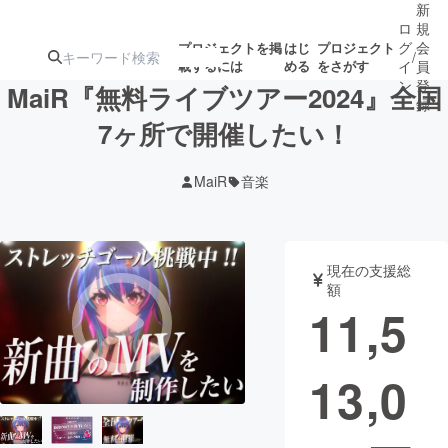
新
ロ
規
グ
会
プロジェクトを掲
はじ
プロジェクト
/
載するには
める
をさがす
イ
員
ン
登
MaiR『無料ライブツアー2024』全国
録
7ヶ所で開催したい！
人気のプロ
注目のリ
注目の新着プロ
募集終了が近いプ
もうすぐ公開
MaiR
音楽
ジェクト
ターン
ジェクト
ロジェクト
されます
アート・写真
音楽
現在の支援総
額
11,5
テクノロジー・ガジェット
ゲーム・サ
13,0
映像・映画
書籍・雑誌
ビジネス・起業
チャレンジ