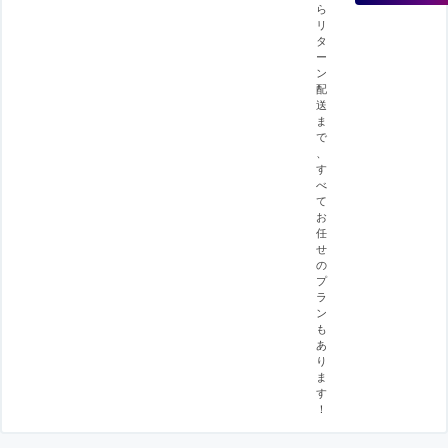
ら
リ
タ
ー
ン
配
送
ま
で
、
す
べ
て
お
任
せ
の
プ
ラ
ン
も
あ
り
ま
す
！