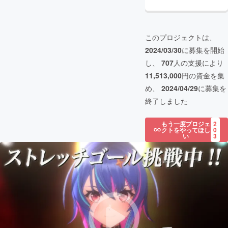
このプロジェクトは、
2024/03/30
に募集を開始
し、
707
人の支援により
11,513,000
円の資金を集
め、
2024/04/29
に募集を
終了しました
もう一度プロジェ
2
クトをやってほし
0
い
3