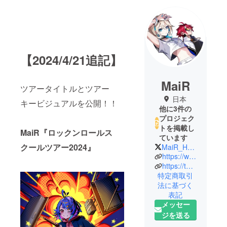
【2024/4/21追記】
MaiR
ツアータイトルとツアー
日本
キービジュアルを公開！！
他に3件の
プロジェク
トを掲載し
MaiR『ロックンロールス
ています
クールツアー2024』
MaiR_Hoshino
https://www.youtube.com/channel/UCsiKFVHkQSMlSe0vaCG0anw
https://twitter.com/MaiR_Hoshino
特定商取引
法に基づく
表記
メッセー
ジを送る