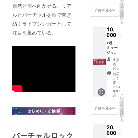
リ
動画 ⋆
タ
自然と前へ向かせる。リア
ー
ライブ
ン
詳細を見る
を
ルとバーチャルを歌で繋ぎ
ツアー
選
択
KV壁紙
す
る
紡ぐライブシンガーとして
⋆ツアー
10,
KVス
注目を集めている。
000
テッ
円
カー ⋆
●超
支援証
ミュー
明カー
ジック
ド
コース
⋆NEW
支援
⋆Step
シング
者：
up
ルCD ⋆
64人
Super
ライブ
お届
Star!!
ツアー
け予
生バン
定：
パンフ
ド再録
2024
レット
年07
Ver ⋆約
クレ
こ
月
束 生バ
の
ジット
リ
ンド再
タ
※パンフ
ー
録Ver
ン
レット
詳細を見る
を
⋆「めあ
選
にクレ
択
ふく」
す
ジット
る
新曲対
するお
20,
談動画
名前(10
000
文字以
バーチャルロック
円
内)を備