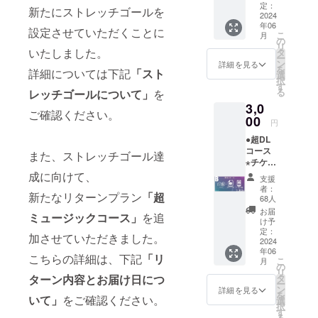
定：
新たにストレッチゴールを
2024
年06
設定させていただくことに
こ
月
の
リ
いたしました。
タ
ー
ン
詳細を見る
を
詳細については下記
「スト
選
択
す
る
レッチゴールについて」
を
3,0
ご確認ください。
00
円
●超DL
コース
また、ストレッチゴール達
⋆チケッ
ト先行
成に向けて、
支援
予約権
者：
新たなリターンプラン
「超
⋆お礼
68人
メッ
お届
ミュージックコース」
を追
セージ
け予
画像 ⋆
定：
加させていただきました。
お礼
2024
年06
メッ
こちらの詳細は、下記
「リ
こ
月
セージ
の
リ
動画 ⋆
ターン内容とお届け日につ
タ
ー
ライブ
ン
詳細を見る
を
いて」
をご確認ください。
ツアー
選
択
KV壁紙
す
る