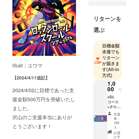
リターンを
選ぶ
目標金額
未達でも
リターン
が届きま
illust：ユウマ
す
(All-in
方式)
【2024/4/11追記】
1,0
00
2024/4/02に目標であった支
円
●DL
援金額500万円を突破いたし
コース
⋆チケッ
ました。
ト先行
支援
沢山のご支援本当にありが
予約権
者：
⋆お礼
189
とうございます！
メッ
人
セージ
お届
画像
け予