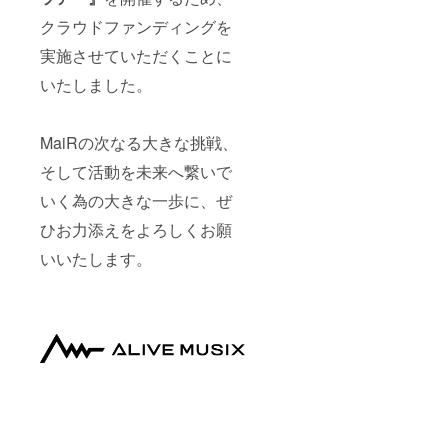
メッ
名前(10
ポスト
セージ
文字以
カード
クラウドファンディングを
を書け
内)を備
⋆1on1
るので
考欄に
おしゃ
実施させていただくことに
ご協力
ご記入
べり
いただ
くださ
(10min)
いたしました。
けます
い。ク
※Discor
と幸い
レジッ
dにて実
です。
ト記載
施
MaiRの次なる大きな挑戦、
※詳細は
を希望
⋆NEW
「リ
しない
シング
そして活動を未来へ繋いで
ターン
方は備
ルメガ
内容と
考欄に
ジャケ
いく為の大きな一歩に、ぜ
お届け
「希望
風色紙
日につ
しな
(直筆サ
ひお力添えをよろしくお願
いて」
い」と
イン＆
いいたします。
をご確
ご記入
お名前
認くだ
くださ
入り) ⋆
さい。
い。 ※
書道家
ポスト
「星
カード
乃」に
の宛名
よるオ
(ハンド
ンリー
ルネー
ワン書
ム等)を
道作品
ご記入
※パンフ
くださ
レット
い。ご
にクレ