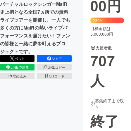
00
円
バーチャルロックシンガーMaiR
まちづくり・地域活性化
史上初となる全国7ヵ所での無料
ライブツアーを開催し、一人でも
230%
多くの方にMaiRの熱いライブパ
目標金額は
CAMPFIRE for Social Good
CAMPFIRE Creation
5,000,000円
フォーマンスを届けたい！ファン
CAMPFIREふるさと納税
machi-ya
コミュニティ
の皆様と一緒に夢を叶えるプロ
支援者数
ジェクトです。
707
ポスト
シェア
LINEで送る
URLコピー
人
埋め込み
QRコード
募集終了まで残
り
終了