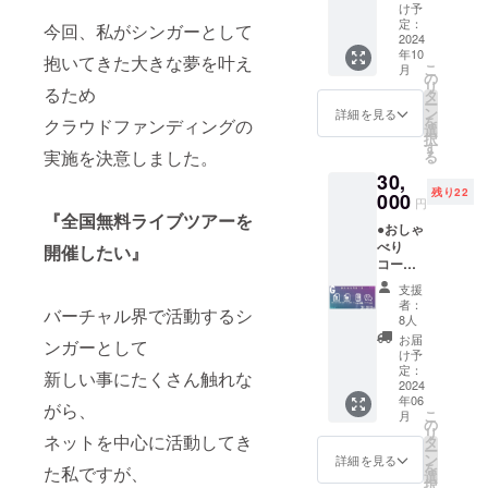
メッ
ツアー
け予
セージ
定：
パンフ
今回、私がシンガーとして
2024
画像 ⋆
レット
年10
お礼
抱いてきた大きな夢を叶え
クレ
こ
月
メッ
の
ジット
リ
るため
セージ
タ
⋆各公演
ー
動画 ⋆
ン
打ち上
詳細を見る
を
クラウドファンディングの
ライブ
選
げボイ
択
ツアー
す
ス ⋆ツ
実施を決意しました。
る
KV壁紙
アーダ
30,
⋆ツアー
イジェ
残り22
000
KVス
スト
円
テッ
ムー
『全国無料ライブツアーを
●おしゃ
カー ⋆
ビー ⋆
べり
開催したい』
支援証
ツアー
コース
明カー
ブック
⋆お礼
ド
レット
支援
メッ
⋆NEW
(直筆サ
者：
バーチャル界で活動するシ
セージ
シング
8人
イン入
画像 ⋆
ル
り) ※パ
お届
ンガーとして
お礼
CD(直
け予
ンフ
メッ
定：
筆サイ
レット
新しい事にたくさん触れな
セージ
2024
ン入り)
にクレ
年06
動画 ⋆
⋆ライブ
がら、
ジット
こ
月
ライブ
の
ツアー
するお
リ
ツアー
ネットを中心に活動してき
タ
パンフ
名前(10
ー
KV壁紙
ン
レット
詳細を見る
文字以
を
た私ですが、
⋆1on1
選
クレ
内)を備
択