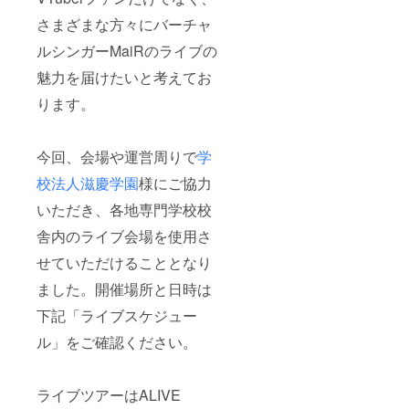
ンドル
ネーム
さまざまな方々にバーチャ
等)を備
考欄に
ルシンガーMaiRのライブの
ご記入
くださ
魅力を届けたいと考えてお
い。
ります。
※1on1
は5月か
ら順次
実施予
今回、会場や運営周りで
学
定 ※詳
細は
校法人滋慶学園
様にご協力
「リ
ターン
いただき、各地専門学校校
内容と
舎内のライブ会場を使用さ
お届け
日につ
せていただけることとなり
いて」
をご確
ました。開催場所と日時は
認くだ
さい。
下記「ライブスケジュー
ル」をご確認ください。
ライブツアーはALIVE