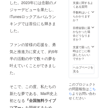
方は備
ンドオ
ジット
した。2023年には念願のメ
支援に関するよ
考欄に
ンリー
⋆各公演
くある質問
「希望
Ver. ⋆直
打ち上
ジャーデビューを果たし、
しな
筆メッ
げボイ
手数料はいく
い」と
セージ
ス ⋆ツ
iTunesロックアルバムラン
らかかります
ご記入
ポスト
アーダ
か？
キングでは首位にも輝きま
くださ
カード
イジェ
い。 ※
⋆1on1
スト
目標金額に届
した。
ポスト
おしゃ
ムー
かなかった場
カード
べり
ビー ⋆
合どうなりま
の宛名
(3min)※
ツアー
すか？
(ハンド
Discord
ブック
ファンの皆様の応援を、勇
ルネー
にて実
レット
支援で困った
ム等)を
施
(直筆サ
気と推進力に変えて、約5年
時はどこに相
ご記入
⋆NEW
イン入
談したらいい
半の活動の中で数々の夢を
くださ
シング
り) ⋆チ
ですか？
い。ご
ルメガ
ケット
叶えていくことができまし
自身の
ジャケ
確約権
ヘルプページを
SNS(X
風色紙
(入場最
見る
た。
等)のリ
(直筆サ
優先)
ンクも
イン＆
⋆AIRピ
ご記入
お名前
アノVer.
このプロジェクト
いただ
入り) ※
⋆AIRバ
そこで、この度、私たちの
の問題報告は
こち
けます
パンフ
ンドオ
とMaiR
レット
ンリー
新たな夢である、MaiR史上
ら
よりお問い合わ
が気持
にクレ
Ver. ⋆直
せください
初となる
『全国無料ライブ
ちを込
ジット
筆メッ
めて
するお
セージ
ツアー』
を開催するため、