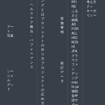
ン
考え方
PFI
ヘ
グ
クッ
RE
ル
と
キーポ
ふる
ス
は
リシー
さと
ケ
プ
実
納税
ア
ロ
施
AD
アー
舞
ジ
事
FOR
ト・
台
ェ
例
ALL
写真
・
ク
HIO
パ
ト
KOS
フ
の
HI
ォ
作
JFA
ー
り
クラ
マ
方
ウド
ン
プ
統
ファ
ス
ロ
計
ン
ソー
ジ
デ
ディ
シャ
ェ
ー
ング
ル
ク
タ
mac
グッ
ト
hi-ya
ド
の
補助
広
金申
め
請サ
方
ポー