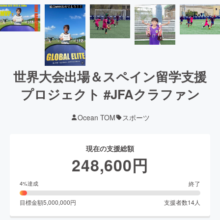
世界大会出場＆スペイン留学支援
プロジェクト #JFAクラファン
Ocean TOM
スポーツ
現在の支援総額
248,600
円
終了
4
%達成
目標金額
5,000,000
円
支援者数
14
人