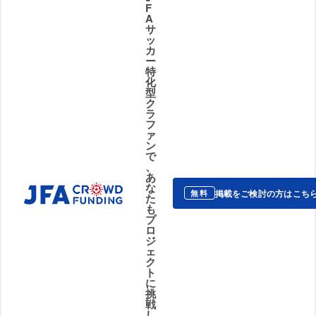
F
A
サ
ッ
カ
ー
特
化
型
ク
ラ
フ
ァ
ン
で
、
あ
な
掲載をご検討の方はこち
無料
た
も
プ
ロ
ジ
ェ
ク
ト
に
挑
戦
し