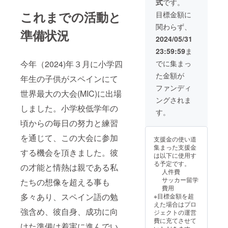
式
です。
これまでの活動と
目標金額に
関わらず、
準備状況
2024/05/31
23:59:59
ま
でに集まっ
今年（2024)年３月に小学四
た金額が
年生の子供がスペインにて
ファンディ
世界最大の大会(MIC)に出場
ングされま
しました。小学校低学年の
す。
頃からの毎日の努力と練習
を通じて、この大会に参加
支援金の使い道
集まった支援金
する機会を頂きました。彼
は以下に使用す
る予定です。
の才能と情熱は親である私
人件費
サッカー留学
たちの想像を超える事も
費用
多々あり、スペイン語の勉
※目標金額を超
えた場合はプロ
強含め、彼自身、成功に向
ジェクトの運営
費に充てさせて
けた準備は着実に進んでい