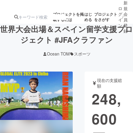
新
ロ
規
グ
会
プロジェクトを掲
はじ
プロジェクト
/
載するには
める
をさがす
イ
員
ン
登
世界大会出場＆スペイン留学支援プロ
録
ジェクト #JFAクラファン
人気のプロ
注目のリ
注目の新着プロ
募集終了が近いプ
もうすぐ公開
Ocean TOM
スポーツ
ジェクト
ターン
ジェクト
ロジェクト
されます
アート・写真
音楽
現在の支援総
額
248,
テクノロジー・ガジェット
ゲーム・サ
600
映像・映画
書籍・雑誌
ビジネス・起業
チャレンジ