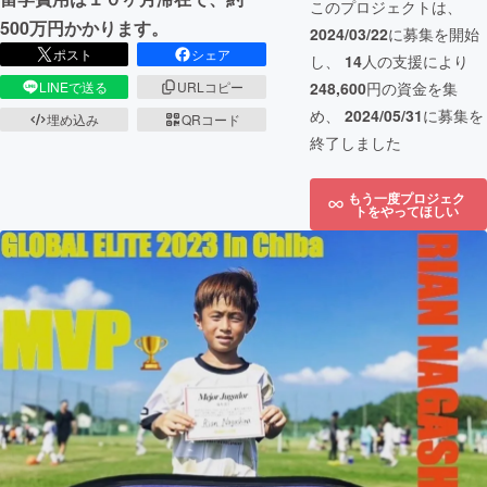
このプロジェクトは、
500万円かかります。
2024/03/22
に募集を開始
ポスト
シェア
し、
14
人の支援により
248,600
円の資金を集
LINEで送る
URLコピー
め、
2024/05/31
に募集を
埋め込み
QRコード
終了しました
もう一度プロジェク
トをやってほしい