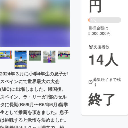
円
まちづくり・地域活性化
4%
目標金額は
CAMPFIRE for Social Good
CAMPFIRE Creation
5,000,000円
CAMPFIREふるさと納税
machi-ya
コミュニティ
支援者数
14
人
2024年３月に小学4年生の息子が
募集終了まで残
スペインにて世界最大の大会
り
(MIC)に出場しました。帰国後、
終了
スペイン、ラ・リーガ1部のセル
タに長期(R5/9月〜R6/年6月)留学
生として推薦を頂きました。息子
は挑戦すると覚悟を決めました。
留学費用は１０ヶ月滞在で、約