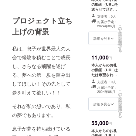
人ともに
の動画（URL)を
とって大き
送らせて頂きま
す
な力になり
支援者：0人
プロジェクト立ち
ます！
お届け予定：
こ
2024年06月
の
上げの背景
リ
タ
そんな三兄
ー
ン
詳細を見る
を
弟の成長を
選
択
す
私は、息子が世界最大の大
一緒に見届
る
けていただ
11,000
会で経験を積むことで成長
円
けましたら
本人からのお礼
し、さらなる飛躍を遂げ
幸いです。
の動画（URL)ま
る、夢への第一歩を踏み出
たは希望される
方へ電話にて直
支援者：0人
してほしい！その先として
接お礼（10分ほ
お届け予定：
ど）させて頂き
こ
2024年06月
夢を叶えて欲しい！！
の
ます ・有効期
リ
タ
限：2024年9月
ー
ン
末まで とさせ
詳細を見る
それが私の想いであり、私
を
選
て頂きます
択
す
の夢でもあります。
る
55,000
円
息子が夢を持ち続けている
本人からのお礼
の動画（URL）