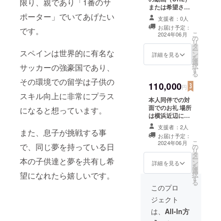
限り、親であり「1番のサ
または希望され
る方へはZOOM
ポーター」でいてあげたい
支援者：0人
にて本人から直
お届け予定：
です。
接お礼させて頂
こ
2024年06月
の
きます ご希望の
リ
タ
日程（候補日を
ー
スペインは世界的に有名な
ン
3〜5つ）をご記
詳細を見る
を
選
入お願い申し上
択
サッカーの強豪国であり、
す
げます ・有効期
る
限：2024年11月
その環境での留学は子供の
110,000
末まで とさ
円
せて頂きます
スキル向上に非常にプラス
本人同伴での対
面でのお礼 場所
になると想っています。
は横浜近辺にて
直接お会いして
支援者：2人
お礼させて頂き
また、息子が挑戦する事
お届け予定：
ます 備考欄にご
こ
2024年06月
で、同じ夢を持っている日
の
希望の日程（候
リ
タ
補日を3〜5つ）
ー
本の子供達と夢を共有し希
ン
ご記入お願い申
詳細を見る
を
選
し上げます ・有
択
望になれたら嬉しいです。
す
効期限：2024年
る
11月末まで と
このプロ
させて頂きます
ジェクト
は、
All-In方