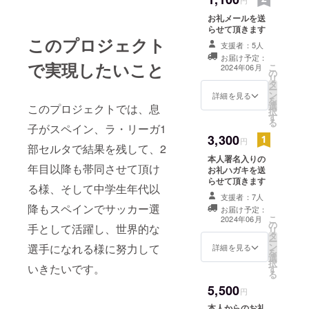
円
ら3人ともが
お礼メールを送
それぞれを
らせて頂きます
このプロジェクト
敬い支え
支援者：5人
合って今が
お届け予定：
で実現したいこと
こ
2024年06月
あります。
の
リ
タ
今もそれぞ
ー
ン
詳細を見る
を
れが夢に向
選
このプロジェクトでは、息
択
かって壁に
す
る
子がスペイン、ラ・リーガ1
当たった時
3,300
円
は2人が応援
部セルタで結果を残して、2
本人署名入りの
し、一緒に
年目以降も帯同させて頂け
お礼ハガキを送
考え、常に
らせて頂きます
る様、そして中学生年代以
乗り越えて
支援者：7人
います。
降もスペインでサッカー選
お届け予定：
こ
2024年06月
三兄弟が違
の
手として活躍し、世界的な
リ
タ
うチームで
ー
ン
選手になれる様に努力して
詳細を見る
を
あっても同
選
択
いきたいです。
じスペイン
す
る
にて挑戦し
5,500
円
ている事は3
本人からのお礼