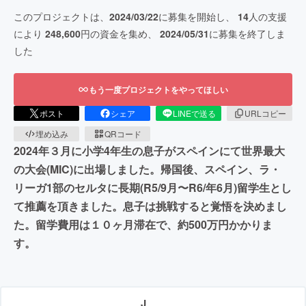
このプロジェクトは、
2024/03/22
に募集を開始し、
14
人の支援
により
248,600
円の資金を集め、
2024/05/31
に募集を終了しま
した
もう一度プロジェクトをやってほしい
ポスト
シェア
LINEで送る
URLコピー
埋め込み
QRコード
2024年３月に小学4年生の息子がスペインにて世界最大
の大会(MIC)に出場しました。帰国後、スペイン、ラ・
リーガ1部のセルタに長期(R5/9月〜R6/年6月)留学生とし
て推薦を頂きました。息子は挑戦すると覚悟を決めまし
た。留学費用は１０ヶ月滞在で、約500万円かかりま
す。
J