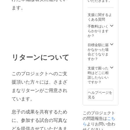
いただきます。
ます。
支援に関するよ
くある質問
手数料はいく
らかかります
か？
目標金額に届
かなかった場
合どうなりま
リターンについて
すか？
支援で困った
時はどこに相
このプロジェクトへのご支
談したらいい
援頂いた方々には、さまざ
ですか？
まなリターンがご用意され
ヘルプページを
見る
ています。
息子の成果を共有するため
このプロジェクト
の問題報告は
こち
に、参加する試合の写真な
ら
よりお問い合わ
どを提供させていただきま
せください