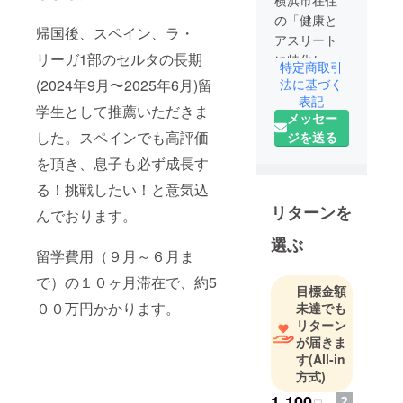
横浜市在住
の「健康と
帰国後、スペイン、ラ・
アスリート
リーガ1部のセルタの長期
に特化した
特定商取引
美容師」の
法に基づく
(2024年9月〜2025年6月)留
永島 登夢
表記
学生として推薦いただきま
メッセー
（TOM）で
した。スペインでも高評価
ジを送る
す。
今回、三兄
を頂き、息子も必ず成長す
弟のスペイ
る！挑戦したい！と意気込
ン挑戦の夢
リターンを
んでおります。
を応援した
く投稿させ
選ぶ
留学費用（９月～６月ま
て頂きまし
た。
で）の１０ヶ月滞在で、約5
目標金額
三兄弟の夢
００万円かかります。
未達でも
は『3人揃っ
リターン
て日本代表
が届きま
になる』
す
(All-in
方式)
です。
小さい頃か
1,100