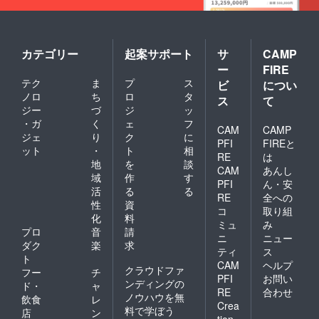
カテゴリー
起案サポート
サ
CAMP
ー
FIRE
テク
ま
プ
ス
ビ
につい
ノロ
ち
ロ
タ
ス
て
ジー
づ
ジ
ッ
・ガ
く
ェ
フ
CAM
CAMP
ジェ
り
ク
に
PFI
FIREと
ット
・
ト
相
RE
は
地
を
談
CAM
あんし
域
作
す
PFI
ん・安
活
る
る
RE
全への
性
資
コ
取り組
化
料
ミュ
み
プロ
音
請
ニ
ニュー
ダク
楽
求
ティ
ス
ト
CAM
ヘルプ
クラウドファ
フー
チ
PFI
お問い
ンディングの
ド・
ャ
RE
合わせ
ノウハウを無
飲食
レ
Crea
料で学ぼう
店
ン
tion