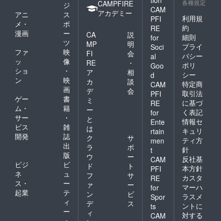
各種規定
CAMPFIRE
ジ
CAM
アカデミー
アニ
ス
利用規
PFI
メ・
ポ
約
RE
漫画
ー
CA
説
細則
for
ツ
MP
明
プライ
Soci
ファ
映
FI
会
バシー
al
ッ
像
RE
・
ポリ
Goo
ショ
・
ア
相
シー
d
ン
映
カ
談
特定商
CAM
画
デ
会
取引法
PFI
ゲー
書
ミ
に基づ
RE
ム・
籍
ー
く表記
for
サー
・
と
情報セ
Ente
ビス
雑
は
キュリ
rtain
開発
誌
ク
サ
ティ方
men
出
ラ
ポ
針
t
版
ウ
ー
反社基
CAM
ビジ
ビ
ド
ト
本方針
PFI
ネ
ュ
フ
サ
カスタ
RE
ス・
ー
ァ
ー
マーハ
for
起業
テ
ン
ビ
ラスメ
Spor
ィ
デ
ス
ントに
ts
ー
ィ
対する
CAM
・