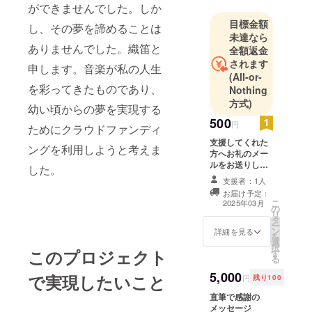
ができませんでした。しか
目標金額
し、その夢を諦めることは
未達なら
ありませんでした。織笛と
全額返金
されます
申します。音楽が私の人生
(All-or-
を彩ってきたものであり、
Nothing
方式)
幼い頃からの夢を実現する
500
円
ためにクラウドファンディ
支援してくれた
ングを利用しようと考えま
方へお礼のメー
ルをお送りしま
した。
す！
支援者：1人
お届け予定：
こ
2025年03月
の
リ
タ
ー
ン
詳細を見る
を
選
択
このプロジェクト
す
る
5,000
で実現したいこと
円
残り100
直筆で感謝の
メッセージ