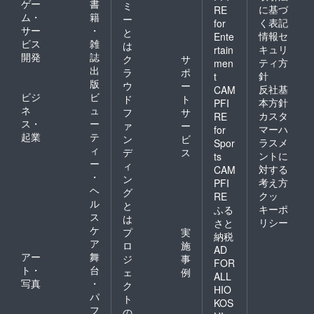
ゲー
書
ミ
に基づ
RE
ム・
籍
ー
く表記
for
サー
・
と
情報セ
Ente
ビス
雑
は
キュリ
rtain
開発
誌
ク
サ
ティ方
men
出
ラ
ポ
針
t
版
ウ
ー
反社基
CAM
ビジ
ビ
ド
ト
本方針
PFI
ネ
ュ
フ
サ
カスタ
RE
ス・
ー
ァ
ー
マーハ
for
起業
テ
ン
ビ
ラスメ
Spor
ィ
デ
ス
ントに
ts
ー
ィ
対する
CAM
・
ン
考え方
PFI
ヘ
グ
クッ
RE
ル
と
キーポ
ふる
ス
は
リシー
さと
ケ
プ
実
納税
ア
ロ
施
AD
アー
舞
ジ
事
FOR
ト・
台
ェ
例
ALL
写真
・
ク
HIO
パ
ト
KOS
フ
の