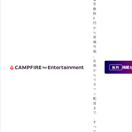
手
数
料
0
円
か
ら
実
施
可
能
。
企
画
掲載
無料
か
ら
リ
タ
ー
ン
配
送
ま
で
、
す
べ
て