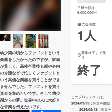
0%
目標金額は
まちづくり・地域活性化
6,000,000円
支援者数
CAMPFIRE for Social Good
CAMPFIRE Creation
1
人
CAMPFIREふるさと納税
machi-ya
コミュニティ
幼少期の頃からファゴットという
募集終了まで残
り
楽器をしたかったのですが、家庭
終了
が貧しく、高校卒業後も親や身内
の介護などで忙しくファゴットと
いう高価な楽器を買うことができ
ませんでした。ファゴットを買う
資金を集めたいです。そして幼少
このプロジェクトは、
期からの夢。世界中の人に大好き
2024/03/15
に募集を開始
な音楽を伝えたいです。
し、
2024/05/13
に募集を