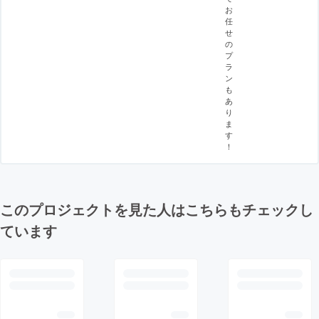
お
任
せ
の
プ
ラ
ン
も
あ
り
ま
す
！
このプロジェクトを見た人はこちらもチェックし
ています