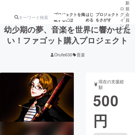
新
ロ
規
グ
会
プロジェクトを掲
はじ
プロジェクト
/
載するには
める
をさがす
イ
員
ン
登
幼少期の夢、音楽を世界に響かせた
録
い！ファゴット購入プロジェクト
人気のプロ
注目のリ
注目の新着プロ
募集終了が近いプ
もうすぐ公開
Orufe630
音楽
ジェクト
ターン
ジェクト
ロジェクト
されます
アート・写真
音楽
現在の支援総
額
500
テクノロジー・ガジェット
ゲーム・サ
円
映像・映画
書籍・雑誌
ビジネス・起業
チャレンジ