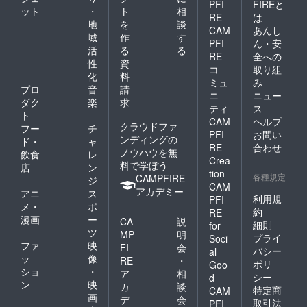
PFI
FIREと
ット
・
ト
相
RE
は
地
を
談
CAM
あんし
域
作
す
PFI
ん・安
活
る
る
RE
全への
性
資
コ
取り組
化
料
ミュ
み
プロ
音
請
ニ
ニュー
ダク
楽
求
ティ
ス
ト
CAM
ヘルプ
クラウドファ
フー
チ
PFI
お問い
ンディングの
ド・
ャ
RE
合わせ
ノウハウを無
飲食
レ
Crea
料で学ぼう
店
ン
tion
各種規定
CAMPFIRE
ジ
CAM
アカデミー
アニ
ス
利用規
PFI
メ・
ポ
約
RE
漫画
ー
CA
説
細則
for
ツ
MP
明
プライ
Soci
ファ
映
FI
会
バシー
al
ッ
像
RE
・
ポリ
Goo
ショ
・
ア
相
シー
d
ン
映
カ
談
特定商
CAM
画
デ
会
取引法
PFI