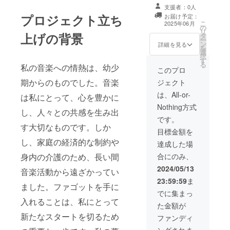
源をお送りしま
支援者：0人
す） ・収録時
プロジェクト立ち
お届け予定：
間：約3分間
こ
2025年06月
の
リ
上げの背景
タ
ー
ン
詳細を見る
を
選
択
す
る
私の音楽への情熱は、幼少
このプロ
期からのものでした。音楽
ジェクト
は、All-or-
は私にとって、心を豊かに
Nothing方式
し、人々との共感を生み出
です。
す大切なものです。しか
目標金額を
し、家庭の経済的な制約や
達成した場
身内の介護のため、長い間
合にのみ、
2024/05/13
音楽活動から遠ざかってい
23:59:59
ま
ました。ファゴットを手に
でに集まっ
入れることは、私にとって
た金額が
新たなスタートを切るため
ファンディ