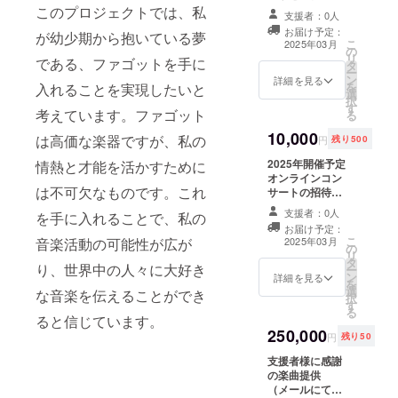
このプロジェクトでは、私
支援者：0人
お届け予定：
が幼少期から抱いている夢
こ
2025年03月
の
リ
である、ファゴットを手に
タ
ー
ン
詳細を見る
を
入れることを実現したいと
選
択
す
考えています。ファゴット
る
10,000
は高価な楽器ですが、私の
円
残り500
2025年開催予定
情熱と才能を活かすために
オンラインコン
は不可欠なものです。これ
サートの招待チ
ケット(メールに
支援者：0人
を手に入れることで、私の
てURLをお送り
お届け予定：
します) ・実施日
こ
音楽活動の可能性が広が
2025年03月
の
時：2025年3月1
リ
タ
日 19時から約
り、世界中の人々に大好き
ー
ン
２時間 ・参加方
詳細を見る
を
選
法：
な音楽を伝えることができ
択
す
YouTube（限定
る
ると信じています。
公開）を使用し
250,000
ます。
円
残り50
支援者様に感謝
の楽曲提供
（メールにて音