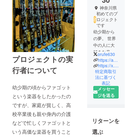
神奈川県
初めてのプ
ロジェクト
です
幼少期から
の夢。 世界
中の人に大
好きな音楽
orufe630
プロジェクトの実
を伝えたい
https://api.gravity.place/gravity/url/zDwk
です。
https://x.com/orufe630/status/1753359395550064693?s=46&t=qUVhPtJspdRHF-7HJQrnzA
行者について
特定商取引
法に基づく
ファゴット
表記
奏者になり
幼少期の頃からファゴット
メッセー
たいです。
ジを送る
という楽器をしたかったの
よろしくお
ですが、家庭が貧しく、高
願いしま
校卒業後も親や身内の介護
リターンを
などで忙しくファゴットと
選ぶ
いう高価な楽器を買うこと