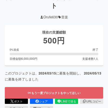
ト
Orufe630
音楽
現在の支援総額
500
円
終了
0
%達成
目標金額
6,000,000
円
支援者数
1
人
このプロジェクトは、
2024/03/15
に募集を開始し、
2024/05/13
に募集を終了しました
もう一度プロジェクトをやってほしい
ポスト
シェア
LINEで送る
URLコピー