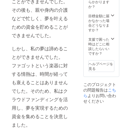
ことができませんでした。
らかかります
か？
その後も、親や身内の介護
目標金額に届
などで忙しく、夢を叶える
かなかった場
合どうなりま
ための資金を貯めることが
すか？
できませんでした。
支援で困った
時はどこに相
しかし、私の夢は諦めるこ
談したらいい
ですか？
とができませんでした。
ヘルプページを
ファゴットという楽器に対
見る
する情熱は、時間が経って
も衰えることはありません
このプロジェクト
の問題報告は
こち
でした。そのため、私はク
ら
よりお問い合わ
ラウドファンディングを活
せください
用し、夢を実現するための
資金を集めることを決意し
ました。