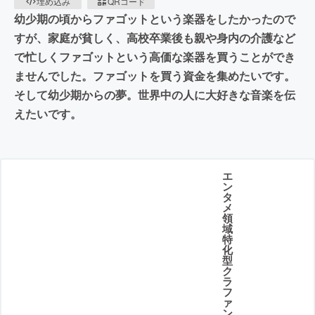
埋め込み
QRコード
幼少期の頃からファゴットという楽器をしたかったので
すが、家庭が貧しく、高校卒業後も親や身内の介護など
で忙しくファゴットという高価な楽器を買うことができ
ませんでした。ファゴットを買う資金を集めたいです。
そして幼少期からの夢。世界中の人に大好きな音楽を伝
えたいです。
エ
ン
タ
メ
領
域
特
化
型
ク
ラ
フ
ァ
ン