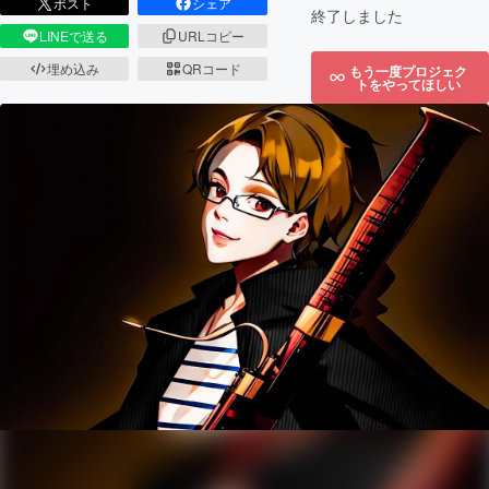
ポスト
シェア
終了しました
LINEで送る
URLコピー
埋め込み
QRコード
もう一度プロジェク
トをやってほしい