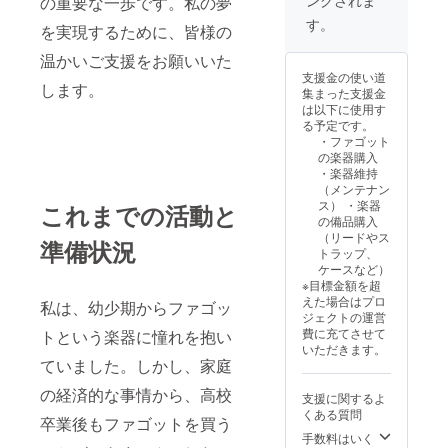
ングされま
の重要な一歩です。私の夢
す。
を実現するために、皆様の
温かいご支援をお願いいた
支援金の使い道
します。
集まった支援金
は以下に使用す
る予定です。
・ファゴット
の楽器購入
・楽器維持
（メンテナン
ス） ・楽器
これまでの活動と
の備品購入
（リードやス
準備状況
トラップ、
ケースなど）
※目標金額を超
えた場合はプロ
私は、幼少期からファゴッ
ジェクトの運営
費に充てさせて
トという楽器に憧れを抱い
いただきます。
ていました。しかし、家庭
の経済的な事情から、高校
支援に関するよ
くある質問
卒業後もファゴットを買う
手数料はいく