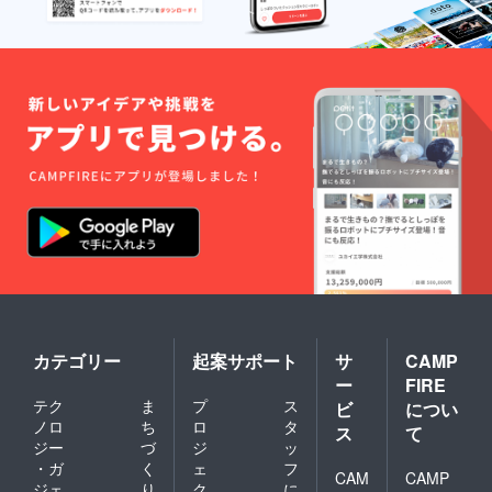
カテゴリー
起案サポート
サ
CAMP
ー
FIRE
テク
ま
プ
ス
ビ
につい
ノロ
ち
ロ
タ
ス
て
ジー
づ
ジ
ッ
・ガ
く
ェ
フ
CAM
CAMP
ジェ
り
ク
に