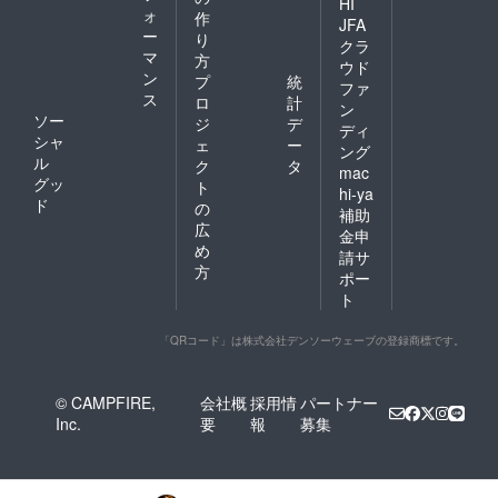
HI
ォ
作
JFA
ー
り
クラ
マ
方
ウド
ン
プ
統
ファ
ス
ロ
計
ン
ソー
ジ
デ
ディ
シャ
ェ
ー
ング
ル
ク
タ
mac
グッ
ト
hi-ya
ド
の
補助
広
金申
め
請サ
方
ポー
ト
「QRコード」は株式会社デンソーウェーブの登録商標です。
© CAMPFIRE,
会社概
採用情
パートナー
Inc.
要
報
募集