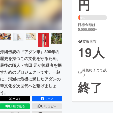
円
まちづくり・地域活性化
8%
目標金額は
CAMPFIRE for Social Good
CAMPFIRE Creation
5,000,000円
CAMPFIREふるさと納税
machi-ya
コミュニティ
支援者数
19
人
沖縄伝統の『アダン筆』300年の
歴史を持つこの文化を守るため、
最後の職人・吉田 元が後継者を探
募集終了まで残
すためのプロジェクトです。一緒
り
に、消滅の危機に瀕したアダンの
終了
筆文化を次世代へと繋げましょ
う。
ポスト
シェア
LINEで送る
URLコピー