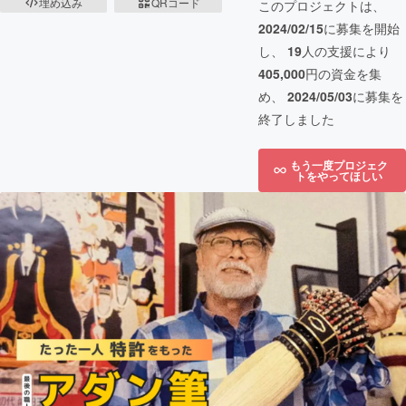
埋め込み
QRコード
このプロジェクトは、
2024/02/15
に募集を開始
し、
19
人の支援により
405,000
円の資金を集
め、
2024/05/03
に募集を
終了しました
もう一度プロジェク
トをやってほしい