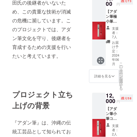
残り73
田氏の後継者がいないた
ビデオ
00
円
メッ
め、この貴重な技術が消滅
【アダ
セージ
ン筆極
は
の危機に瀕しています。こ
小筆
youtub
コー
eにて
のプロジェクトでは、アダ
支援
ス】
アップ
者：
『アダ
ロード
7人
ン筆文化を守り、後継者を
ン筆』
し 限定
お届
極小筆
育成するための支援を行い
URLを
け予
を丁寧
メール
定：
たいと考えています。
に梱包
2024
にてお
年06
して発
送りい
こ
月
送いた
たしま
の
リ
しま
す。 収
タ
ー
す。 桐
録時間
ン
詳細を見る
を
箱
は5〜10
選
択
（２６
分、吉
す
る
ｃｍ×
田元が
プロジェクト立ち
12,
３．５
アダン
残り58
ｃｍ×
000
筆の魅
円
上げの背景
３．５
力を語
【アダ
ｃｍ）
りま
ン筆小
筆軸
す。
筆コー
２１ｃ
『アダン筆』は、沖縄の伝
ス】
ｍ 穂
支援
『アダ
先 ５
者：
統工芸品として知られてお
ン筆』
ｃｍ 程
2人