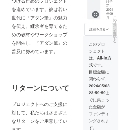
つけるためのプロジェクト
けにな
球文化
け予
りま
の旅
定：
を進めています。彼は若い
す。
コース
2024
年09
+超特大
世代に『アダン筆』の魅力
こ
月
筆 吉田
の
リ
がアダ
タ
を伝え、継承者を育てるた
ー
ン筆に
ン
詳細を見る
を
まつわ
めの教材やワークショップ
選
択
る場所
す
る
を開催し、『アダン筆』の
や沖縄
このプロ
の世界
普及に努めています。
ジェクト
遺産を2
日間ご
は、
All-In方
案内し
式
です。
ます。
また
目標金額に
「アダ
関わらず、
ン筆」
超特大
リターンについて
2024/05/03
筆を吉
23:59:59
ま
田元か
ら贈答
でに集まっ
いたし
プロジェクトへのご支援に
た金額が
ます。
対して、私たちはさまざま
(尚、旅
ファンディ
費・宿
なリターンをご用意してい
ングされま
泊費は
別途ご
す。
ます。