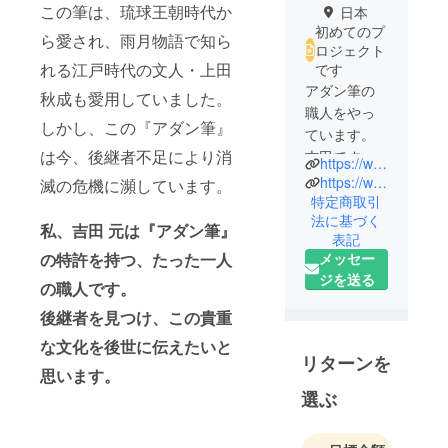
この筆は、琉球王朝時代か
日本
初めてのプ
ら愛され、雨月物語で知ら
ロジェクト
れる江戸時代の文人・上田
です
アダン筆の
秋成も愛用していました。
職人をやっ
しかし、この『アダン筆』
ています。
は今、後継者不足により消
吉田です。
https://www.d-labo.okinawa/fudekoubou/adan_fude/
よろしくお
https://www.youtube.com/channel/UCBjRjEuND5xZGwFpxHBhixg
滅の危機に瀕しています。
願いいたし
特定商取引
法に基づく
ます。
私、吉田 元は『アダン筆』
表記
の特許を持つ、たった一人
メッセー
ジを送る
の職人です。
後継者を見つけ、この貴重
な文化を後世に伝えたいと
リターンを
思います。
選ぶ