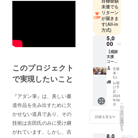
目標金額
未達でも
リターン
が届きま
す
(All-in
方式)
5,0
00
円
【感謝
支援
コー
このプロジェクト
ス】 吉
支援
田から
者：
で実現したいこと
情熱を
5人
感じる
お届
ビデオ
け予
メッ
定：
『アダン筆』は、美しい書
セージ
2024
年06
が届き
道作品を生み出すために欠
こ
月
ます ま
の
リ
た、感
タ
かせない道具であり、その
ー
謝のお
ン
詳細を見る
を
手紙を
選
技術は吉田氏のみに受け継
択
お送り
す
る
いたし
がれています。しかし、吉
8,0
ます。