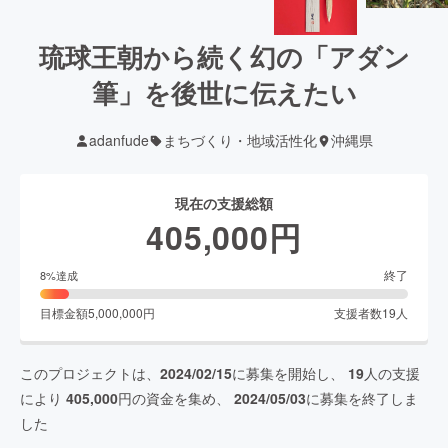
琉球王朝から続く幻の「アダン
筆」を後世に伝えたい
adanfude
まちづくり・地域活性化
沖縄県
現在の支援総額
405,000
円
終了
8
%達成
目標金額
5,000,000
円
支援者数
19
人
このプロジェクトは、
2024/02/15
に募集を開始し、
19
人の支援
により
405,000
円の資金を集め、
2024/05/03
に募集を終了しま
した