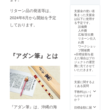
用意く
ださい)
超特大
リターン品の発送等は、
支援金の使い道
筆とは
集まった支援金
筆の長
2024年6月から開始を予定
は以下に使用す
さ４５
る予定です。
セン
しております。
設備費
チ、穂
人件費
先１４
広報/宣伝費
センチ
リターン仕入
れ費
ワークショッ
プ開催費
『アダン筆』とは
※目標金額を超
えた場合はプロ
ジェクトの運営
費に充てさせて
いただきます。
支援に関するよ
くある質問
手数料はいく
らかかります
か？
『アダン筆』は、沖縄の海
目標金額に届