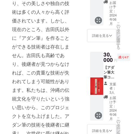
小筆を
度 2024
り、その美しさや独自の技
お届
丁寧に
年6月以
け予
梱包し
術は多くの人々から高く評
降のお
定：
て発送
2024
届けに
年06
価されています。しかし、
いたし
なりま
こ
月
ます。
す。
の
リ
現在のところ、吉田氏以外
桐箱
タ
ー
（３６
ン
詳細を見る
に『アダン筆』を作ること
を
ｃｍ×５
選
択
ｃｍ×
す
ができる技術者は存在しま
る
４．５
30,
ｃｍ）
せん。吉田氏も高齢であ
残り47
筆軸
000
円
り、後継者が見つからなけ
２４ｃ
【アダ
ｍ 穂
れば、この貴重な技術が失
ン筆大
先 ７
筆コー
ｃｍ程
われてしまう可能性があり
ス】
度 2024
支援
『アダ
年6月以
者：
ます。私たちは、沖縄の伝
ン筆』
降のお
3人
大筆を
届けに
統文化を守りたいという強
お届
丁寧に
なりま
け予
梱包し
す。
定：
い思いから、このプロジェ
て発送
2024
年06
クトを立ち上げました。ア
いたし
こ
月
ます。
の
リ
ダン筆の技術を後継者に継
桐箱
タ
ー
（３６
ン
詳細を見る
承し、次世代に受け継がれ
を