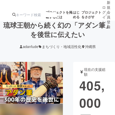
新
ロ
規
グ
会
プロジェクトを掲
はじ
プロジェクト
/
載するには
める
をさがす
イ
員
ン
登
琉球王朝から続く幻の「アダン筆」
録
を後世に伝えたい
人気のプロ
注目のリ
注目の新着プロ
募集終了が近いプ
もうすぐ公開
adanfude
まちづくり・地域活性化
沖縄県
ジェクト
ターン
ジェクト
ロジェクト
されます
アート・写真
音楽
現在の支援総
額
405,
テクノロジー・ガジェット
ゲーム・サ
000
映像・映画
書籍・雑誌
ビジネス・起業
チャレンジ