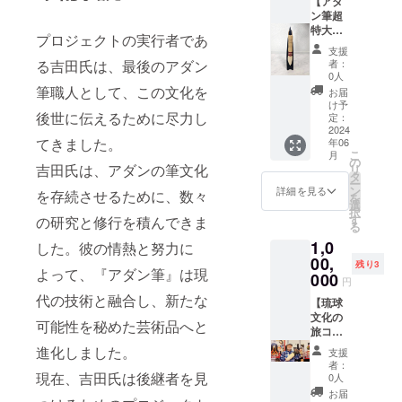
筆軸
【アダ
３８ｃ
ン筆超
ｍ 穂
特大筆
プロジェクトの実行者であ
先 １
コー
支援
４ｃｍ
ス】
る吉田氏は、最後のアダン
者：
程度
『アダ
0人
2024年
ン筆』
筆職人として、この文化を
お届
6月以降
超特大
け予
後世に伝えるために尽力し
のお届
筆とオ
定：
けにな
リジナ
2024
てきました。
年06
りま
ル筆か
こ
月
す。
けと桐
の
吉田氏は、アダンの筆文化
リ
箱に
タ
ー
セット
ン
詳細を見る
を存続させるために、数々
を
丁寧に
選
択
梱包し
す
の研究と修行を積んできま
る
て発送
1,0
いたし
した。彼の情熱と努力に
ます。
00,
残り3
よって、『アダン筆』は現
筆の長
000
円
さ４５
代の技術と融合し、新たな
セン
【琉球
チ、穂
文化の
可能性を秘めた芸術品へと
先１４
旅コー
センチ
ス +超
進化しました。
支援
2024年
特大筆
者：
6月以降
コー
現在、吉田氏は後継者を見
0人
のお届
ス】 琉
お届