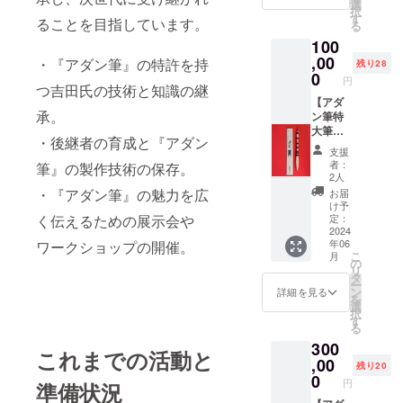
ｃｍ×５
選
択
ｃｍ×
す
ることを目指しています。
る
４．５
100
ｃｍ）
筆軸
,00
・『アダン筆』の特許を持
残り28
３６ｃ
0
円
ｍ 穂
つ吉田氏の技術と知識の継
先 １
【アダ
承。
２ｃｍ
ン筆特
程度
大筆
・後継者の育成と『アダン
2024年
コー
支援
6月以降
ス】
者：
筆』の製作技術の保存。
のお届
『アダ
2人
けにな
ン筆』
・『アダン筆』の魅力を広
お届
りま
特大筆
け予
す。
を丁寧
く伝えるための展示会や
定：
に梱包
2024
年06
ワークショップの開催。
して発
こ
月
送いた
の
リ
しま
タ
ー
す。 桐
ン
詳細を見る
を
箱
選
択
（４６
す
る
ｃｍ×
300
６．５
これまでの活動と
ｃｍ×
,00
残り20
５．３
0
円
準備状況
ｃｍ）