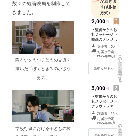
が届きま
数々の短編映画を制作して
す
(All-in
きました。
方式)
2,000
円
・監督からのお
礼メッセージ ・
映画のクレジッ
トロールにクレ
支援者：5人
ジット記載 ※ク
お届け予定：
レジットご希望
こ
2024年06月
の
の方は備考欄に
障がいをもつ子どもの交流を
リ
タ
記載名をご記入
ー
ン
描いた「ぼくときみの小さな
ください。 ク
詳細を見る
を
選
レジットを希望
択
勇気」
す
されない方は
る
「掲載を希望し
5,000
ない」とご記入
円
ください。
・監督からのお
礼メッセージ ・
クラウドファン
ディング用特別
支援者：11人
オフショット
お届け予定：
（データ） ・メ
こ
2024年06月
の
イキング動画送
リ
学校行事における子どもの権
タ
付 ・映画のクレ
ー
ン
ジットロールに
詳細を見る