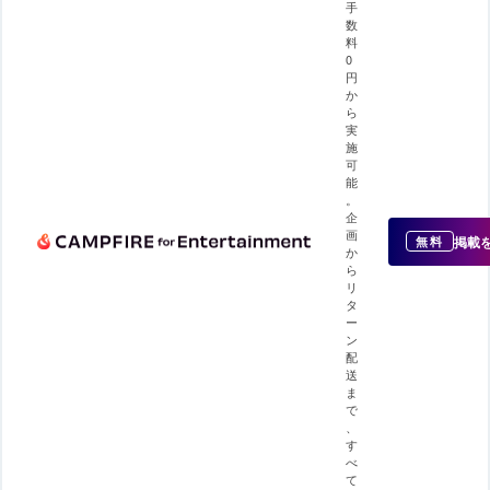
手
数
料
0
円
か
ら
実
施
可
能
。
企
画
掲載
無料
か
ら
リ
タ
ー
ン
配
送
ま
で
、
す
べ
て