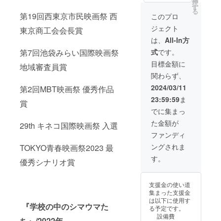
ジットご希望の
択
す
・脚本データ送
方は備考欄に記
る
第19回西東京市民映画祭 西
付（PDF） ・メ
このプロ
載名をご記入く
インキャスト6名
ださい。 クレ
ジェクト
東京商工会会長賞
のサイン入り台
ジットを希望さ
本提供 ・映画本
は、
All-In方
れない方は「掲
編DVD提供 ・ポ
載を希望しな
式
です。
第7回池袋みらい国際映画祭
スタービジュア
い」とご記入く
ル提供(データ)
目標金額に
ださい。 ※メイ
地域審査員賞
※1冊の台本にア
キング動画の尺
関わらず、
キラ100%、田
は5分程度です。
口淳之介、平野
2024/03/11
ギガファイル便
第2回MBT映画祭 優秀作品
絢規、平野翔
のリンクをメー
23:59:59
ま
大、山木彩華、
賞
ルにて送付致し
天海塁計6名のサ
でに集まっ
ます。
インを記入 ※ク
た金額が
29th キネコ国際映画祭 入選
レジットご希望
の方は備考欄に
ファンディ
記載名をご記入
ングされま
TOKYO青春映画祭2023 最
ください。 ク
レジットを希望
す。
優秀シナリオ賞
されない方は
「掲載を希望し
ない」とご記入
支援金の使い道
ください。 ※メ
集まった支援金
イキング動画の
は以下に使用す
尺は5分程度で
『学校の中のシマウマた
る予定です。
す。ギガファイ
設備費
ち』/2022年
ル便のリンクを