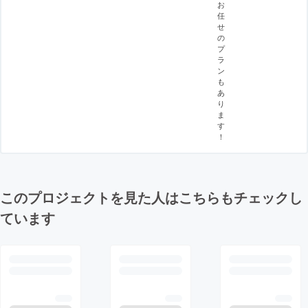
お
任
せ
の
プ
ラ
ン
も
あ
り
ま
す
！
このプロジェクトを見た人はこちらもチェックし
ています