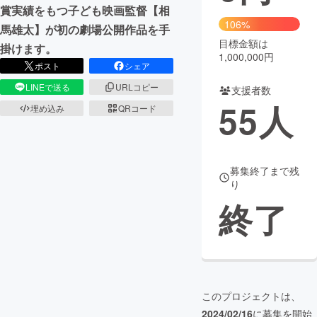
賞実績をもつ子ども映画監督【相
106%
まちづくり・地域活性化
馬雄太】が初の劇場公開作品を手
目標金額は
掛けます。
1,000,000円
ポスト
シェア
CAMPFIRE for Social Good
CAMPFIRE Creation
LINEで送る
URLコピー
支援者数
CAMPFIREふるさと納税
machi-ya
コミュニティ
55
人
埋め込み
QRコード
募集終了まで残
り
終了
このプロジェクトは、
2024/02/16
に募集を開始