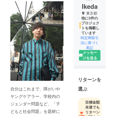
Ikeda
東京都
他に3件の
プロジェク
トを掲載し
ています
特定商取引
法に基づく
表記
メッセー
ジを送る
リターンを
選ぶ
自分はこれまで、障がいや
ヤングケアラー、学校内の
目標金額
ジェンダー問題など、「子
未達でも
どもと社会問題」を題材に
リターン