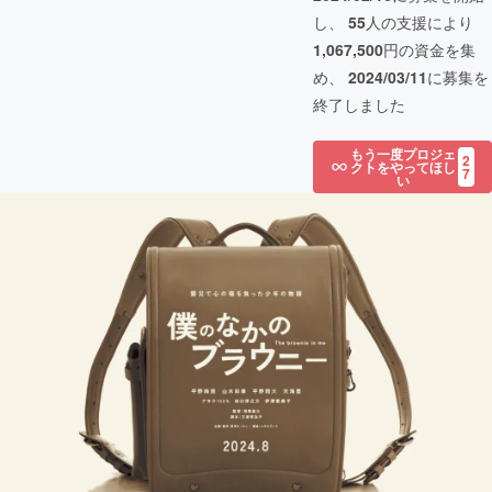
し、
55
人の支援により
1,067,500
円の資金を集
め、
2024/03/11
に募集を
終了しました
もう一度プロジェ
2
クトをやってほし
7
い