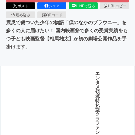
ポスト
シェア
LINEで送る
URLコピー
埋め込み
QRコード
震災で傷ついた少年の物語「僕のなかのブラウニー」を
多くの人に届けたい！ 国内映画祭で多くの受賞実績をも
つ子ども映画監督【相馬雄太】が初の劇場公開作品を手
掛けます。
エ
ン
タ
メ
領
域
特
化
型
ク
ラ
フ
ァ
ン