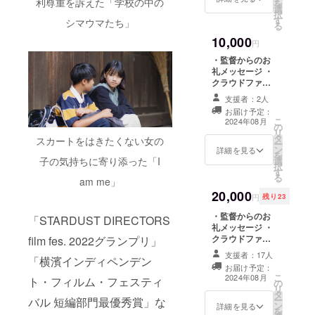
利尊重を訴えた「学校の中の
を
選
クレジット記載
択
す
※クレジットご希
シマウマたち」
る
望の方は備考欄
10,000
に記載名をご記
円
入ください。
・監督からのお
クレジットを希
礼メッセージ ・
望されない方は
クラウドファン
「掲載を希望し
ディング用特別
ない」とご記入
支援者：2人
オフショット
ください。 ※メ
お届け予定：
（データ） ・メ
こ
イキング動画の
2024年08月
の
イキング動画送
リ
尺は5分程度で
タ
付 ・映画のクレ
スカートをはきたくない女の
ー
す。ギガファイ
ン
ジットロールに
詳細を見る
を
ル便のリンクを
選
子の気持ちに寄り添った「I
クレジット記載
択
メールにて送付
す
・脚本データ送
る
致します。
am me」
付（PDF） ※ク
20,000
レジットご希望
円
残り23
の方は備考欄に
・監督からのお
記載名をご記入
「STARDUST DIRECTORS
礼メッセージ ・
ください。 ク
クラウドファン
film fes. 2022グランプリ」
レジットを希望
ディング用特別
されない方は
支援者：17人
「横濱インディペンデン
オフショット
「掲載を希望し
お届け予定：
（データ） ・メ
ない」とご記入
こ
2024年08月
ト・フィルム・フェスティ
の
イキング動画送
ください。 ※メ
リ
タ
付 ・映画のクレ
イキング動画の
ー
バル 短編部門最優秀賞」な
ン
ジットロールに
詳細を見る
尺は5分程度で
を