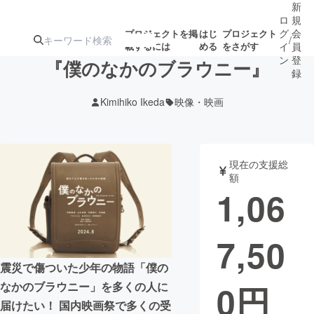
新
ロ
規
グ
会
プロジェクトを掲
はじ
プロジェクト
/
載するには
める
をさがす
イ
員
ン
登
『僕のなかのブラウニー』
録
Kimihiko Ikeda
映像・映画
人気のプロ
注目のリ
注目の新着プロ
募集終了が近いプ
もうすぐ公開
ジェクト
ターン
ジェクト
ロジェクト
されます
現在の支援総
額
アート・写真
音楽
1,06
テクノロジー・ガジェット
ゲーム・サ
7,50
映像・映画
書籍・雑誌
震災で傷ついた少年の物語「僕の
0
円
なかのブラウニー」を多くの人に
ビジネス・起業
チャレンジ
届けたい！ 国内映画祭で多くの受