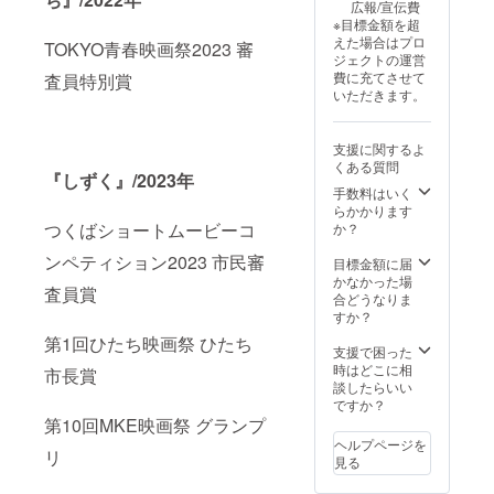
広報/宣伝費
メールにて送付
※目標金額を超
致します。 ※ポ
えた場合はプロ
TOKYO青春映画祭2023 審
スタービジュア
ジェクトの運営
ルはPDFになり
費に充てさせて
査員特別賞
ます。ギガファ
いただきます。
イル便に格納
し、リンクを
メールにて送付
支援に関するよ
致します。
くある質問
『しずく』/2023年
手数料はいく
らかかります
つくばショートムービーコ
か？
ンペティション2023 市民審
目標金額に届
かなかった場
査員賞
合どうなりま
すか？
第1回ひたち映画祭 ひたち
支援で困った
時はどこに相
市長賞
談したらいい
ですか？
第10回MKE映画祭 グランプ
ヘルプページを
リ
見る