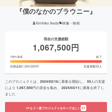
『僕のなかのブラウニー』
Kimihiko Ikeda
映像・映画
現在の支援総額
1,067,500
円
終了
106
%達成
目標金額
1,000,000
円
支援者数
55
人
このプロジェクトは、
2024/02/16
に募集を開始し、
55
人の支援
により
1,067,500
円の資金を集め、
2024/03/11
に募集を終了し
ました
もう一度プロジェクトをやってほしい
27