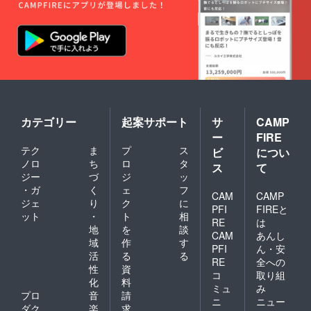
カテゴリー
起案サポート
サ
CAMP
ー
FIRE
テク
ま
プ
ス
ビ
につい
ノロ
ち
ロ
タ
ス
て
ジー
づ
ジ
ッ
・ガ
く
ェ
フ
CAM
CAMP
ジェ
り
ク
に
PFI
FIREと
ット
・
ト
相
RE
は
地
を
談
CAM
あんし
域
作
す
PFI
ん・安
活
る
る
RE
全への
性
資
コ
取り組
化
料
ミュ
み
プロ
音
請
ニ
ニュー
ダク
楽
求