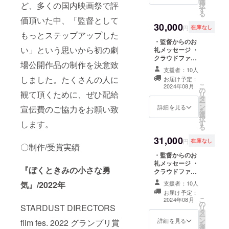
選
クレジット記載
す。ギガファイ
ど、多くの国内映画祭で評
択
す
・脚本データ送
ル便のリンクを
る
付（PDF） ・メ
メールにて送り
価頂いた中、「監督として
30,000
インキャスト6名
ます。
円
在庫なし
もっとステップアップした
のサイン入り台
・監督からのお
本提供 ※1冊の台
い」という思いから初の劇
礼メッセージ ・
本にアキラ
クラウドファン
100%、田口淳
場公開作品の制作を決意致
ディング用特別
之介、平野絢
支援者：10人
オフショット
規、平野翔大、
しました。たくさんの人に
お届け予定：
（データ） ・メ
山木彩華、天海
こ
2024年08月
の
イキング動画送
塁計6名のサイン
観て頂くために、ぜひ配給
リ
タ
付 ・映画のクレ
を記入 ※クレ
ー
ン
ジットロールに
詳細を見る
ジットご希望の
宣伝費のご協力をお願い致
を
選
クレジット記載
方は備考欄に記
択
す
します。
・脚本データ送
載名をご記入く
る
付（PDF） ・メ
ださい。 クレ
31,000
インキャスト6名
ジットを希望さ
円
在庫なし
〇制作/受賞実績
のサイン入り台
れない方は「掲
・監督からのお
本提供 ・映画本
載を希望しな
礼メッセージ ・
編DVD提供 ※1冊
い」とご記入く
『ぼくときみの小さな勇
クラウドファン
の台本にアキラ
ださい。 ※メイ
ディング用特別
100%、田口淳
キング動画の尺
支援者：10人
気』/2022年
オフショット
之介、平野絢
は5分程度です。
お届け予定：
（データ） ・メ
規、平野翔大、
ギガファイル便
こ
2024年08月
の
イキング動画送
山木彩華、天海
のリンクをメー
STARDUST DIRECTORS
リ
タ
付 ・映画のクレ
塁計6名のサイン
ルにて送付致し
ー
ン
ジットロールに
詳細を見る
を記入 ※クレ
film fes. 2022 グランプリ賞
ます。
を
選
クレジット記載