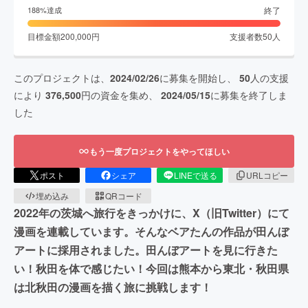
終了
188
%達成
目標金額
200,000
円
支援者数
50
人
このプロジェクトは、
2024/02/26
に募集を開始し、
50
人の支援
により
376,500
円の資金を集め、
2024/05/15
に募集を終了しま
した
もう一度プロジェクトをやってほしい
ポスト
シェア
LINEで送る
URLコピー
埋め込み
QRコード
2022年の茨城へ旅行をきっかけに、X（旧Twitter）にて
漫画を連載しています。そんなベアたんの作品が田んぼ
アートに採用されました。田んぼアートを見に行きた
い！秋田を体で感じたい！今回は熊本から東北・秋田県
は北秋田の漫画を描く旅に挑戦します！