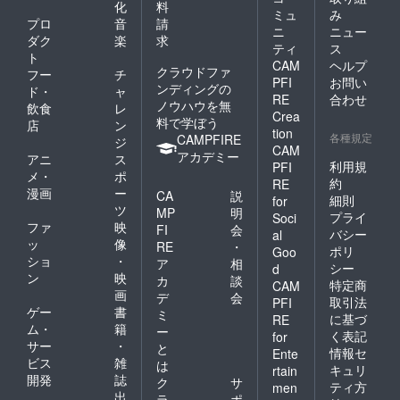
化
料
ミュ
み
プロ
音
請
ニ
ニュー
ダク
楽
求
ティ
ス
ト
CAM
ヘルプ
クラウドファ
フー
チ
PFI
お問い
ンディングの
ド・
ャ
RE
合わせ
ノウハウを無
飲食
レ
Crea
料で学ぼう
店
ン
tion
各種規定
CAMPFIRE
ジ
CAM
アカデミー
アニ
ス
利用規
PFI
メ・
ポ
約
RE
漫画
ー
CA
説
細則
for
ツ
MP
明
プライ
Soci
ファ
映
FI
会
バシー
al
ッ
像
RE
・
ポリ
Goo
ショ
・
ア
相
シー
d
ン
映
カ
談
特定商
CAM
画
デ
会
取引法
PFI
ゲー
書
ミ
に基づ
RE
ム・
籍
ー
く表記
for
サー
・
と
情報セ
Ente
ビス
雑
は
キュリ
rtain
開発
誌
ク
サ
ティ方
men
出
ラ
ポ