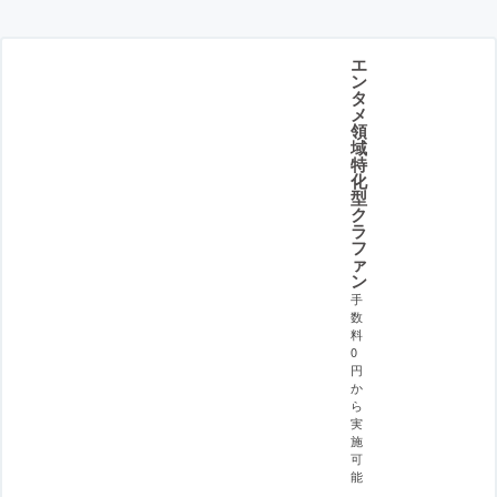
エ
ン
タ
メ
領
域
特
化
型
ク
ラ
フ
ァ
ン
手
数
料
0
円
か
ら
実
施
可
能
。