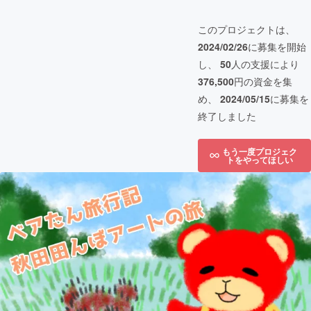
このプロジェクトは、
2024/02/26
に募集を開始
し、
50
人の支援により
376,500
円の資金を集
め、
2024/05/15
に募集を
終了しました
もう一度プロジェク
トをやってほしい