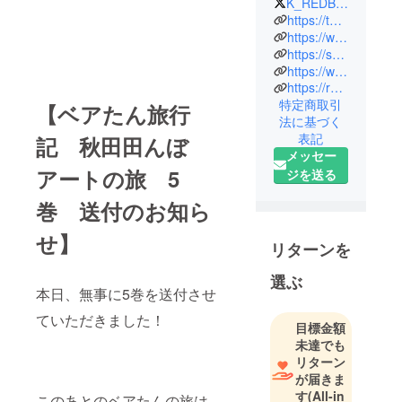
K_REDBEARS
広報の仕事
https://twitter.com/K_REDBEARS
を担当して
https://www.instagram.com/beartan_k/
https://suzuri.jp/Bear_tan
います。
https://www.ac-illust.com/main/profile.php?id=23810216&area=1
https://redbears.theshop.jp/
お仕事を通
特定商取引
【ベアたん旅行
して、様々
法に基づく
な鉄道の方
表記
記 秋田田んぼ
と知り合
メッセー
アートの旅 5
い、2022年
ジを送る
に茨城へひ
巻 送付のお知ら
たちなか海
浜鉄道の旅
せ】
リターンを
をしたこと
をきっかけ
選ぶ
に漫画を描
本日、無事に5巻を送付させ
くようにな
ていただきました！
目標金額
りました。
未達でも
リターン
が届きま
す
(All-in
このあとのベアたんの旅は