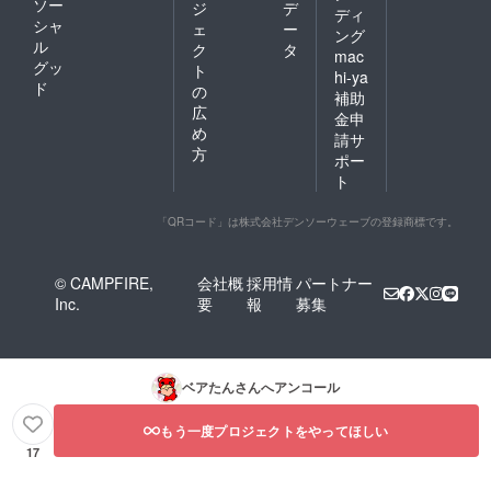
ソー
ジ
デ
ディ
シャ
ェ
ー
ング
ル
ク
タ
mac
グッ
ト
hi-ya
ド
の
補助
広
金申
め
請サ
方
ポー
ト
「QRコード」は株式会社デンソーウェーブの登録商標です。
© CAMPFIRE,
会社概
採用情
パートナー
Inc.
要
報
募集
ベアたん
さんへアンコール
もう一度プロジェクトをやってほしい
17