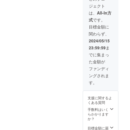
+缶バッ
ジェクト
ジ2種
+秋田の
は、
All-In方
旅漫画
式
です。
全巻
セット
目標金額に
+描き下
関わらず、
ろし色
紙） 漫
2024/05/15
画のお
23:59:59
ま
届けは1
巻ず
でに集まっ
つ、出
た金額が
来上が
り次第
ファンディ
お届け
ングされま
してま
いりま
す。
す。 缶
バッジ
のお届
支援に関するよ
けは9
くある質問
月、マ
グカッ
手数料はいく
プのお
らかかります
届けは
か？
10月を
予定し
目標金額に届