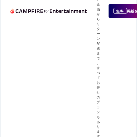
企
画
掲載
無料
か
ら
リ
タ
ー
ン
配
送
ま
で
、
す
べ
て
お
任
せ
の
プ
ラ
ン
も
あ
り
ま
す