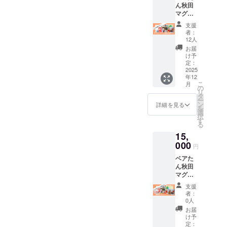
ん秋田
予定し
マグ
ていま
カップ
す。
支援
+秋田の
者：
旅漫画
12人
全巻
お届
セット
け予
漫画の
定：
お届け
2025
年12
は1巻ず
こ
月
つ、出
の
リ
来上が
タ
ー
り次第
ン
詳細を見る
を
お届け
選
択
してま
す
る
いりま
15,
す。 マ
グカッ
000
円
プのお
ベアた
届けは
ん秋田
10月を
マグ
予定し
カップ2
ていま
支援
種類+缶
す。
者：
バッジ2
0人
種類+秋
お届
田の旅
け予
漫画全
定：