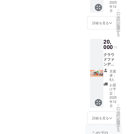
巻セッ
2025
年12
ト！ オ
こ
月
トクな
の
リ
スペ
タ
ー
シャル
ン
詳細を見る
を
プラ
選
択
ン！ 漫
す
る
画のお
20,
届けは1
巻ず
000
円
つ、出
クラウ
来上が
ドファ
り次第
ンディ
お届け
ングリ
してま
支援
ターン
いりま
者：
品全種
す。 缶
8人
コンプ
バッジ
お届
リー
のお届
け予
ト！+宛
けは9
定：
名入り
2025
月、マ
年12
描き下
グカッ
こ
月
ろし色
プのお
の
リ
紙 （ベ
届けは
タ
ー
アたん
10月を
ン
詳細を見る
を
秋田マ
予定し
選
択
グカッ
ていま
す
る
プ2種
す。
このプロ