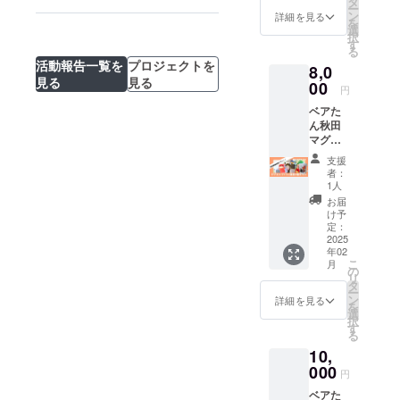
タ
旅 4巻 発送の
田田んぼアート
ー
ン
詳細を見る
お知らせ
の旅 6巻 送付
を
選
しました！
択
す
る
活動報告一覧を
プロジェクトを
8,0
見る
見る
00
円
ベアた
ん秋田
マグ
カップ
支援
+秋田の
者：
旅漫画3
1人
巻まで
お届
漫画の
け予
お届け
定：
は1巻ず
2025
年02
つ、出
こ
月
来上が
の
リ
り次第
タ
ー
お届け
ン
詳細を見る
を
してま
選
択
いりま
す
る
す。 マ
10,
グカッ
プのお
000
円
届けは
ベアた
10月を