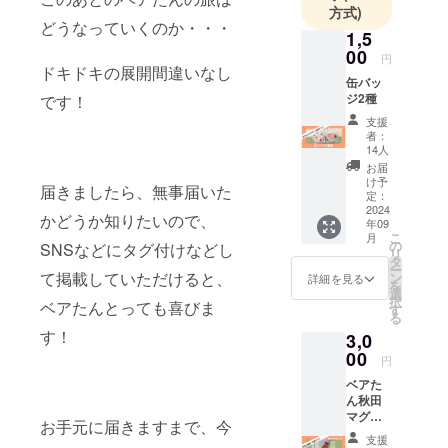
方式)
どうなっていくのか・・・
1,5
00
円
ドキドキの展開間違いなし
缶バッ
ジ2種
です！
支援
者：
14人
お届
け予
届きましたら、無事届いた
定：
2024
かどうか知りたいので、
年09
こ
月
の
SNSなどにタグ付けなどし
リ
タ
ー
て掲載していただけると、
ン
詳細を見る
を
選
択
ベアたんとっても喜びま
す
る
す！
3,0
00
円
ベアた
ん秋田
マグ
お手元に届きますまで、今
カップ1
支援