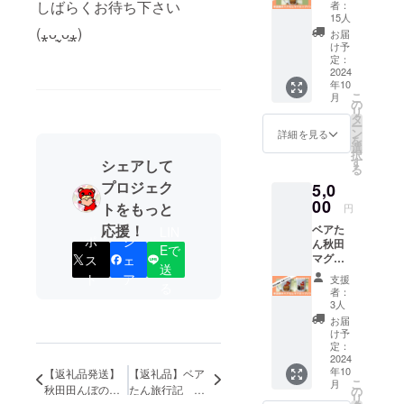
種類
しばらくお待ち下さい
者：
15人
(⁎ᴗ͈ˬᴗ͈⁎)
お届
け予
定：
2024
年10
こ
月
の
リ
タ
ー
ン
詳細を見る
を
選
択
す
シェアして
る
プロジェク
5,0
00
トをもっと
円
応援！
ベアた
LIN
ポ
シ
ん秋田
Eで
マグ
ス
ェ
送
カップ2
ト
ア
支援
る
種類
者：
3人
お届
け予
定：
2024
年10
【返礼品発送】
【返礼品】ベア
こ
月
秋田田んぼの
たん旅行記 秋
の
リ