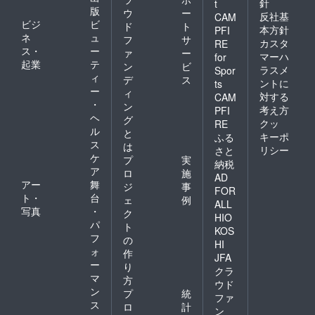
針
t
版
ウ
ー
反社基
CAM
ビジ
ビ
ド
ト
本方針
PFI
ネ
ュ
フ
サ
カスタ
RE
ス・
ー
ァ
ー
マーハ
for
起業
テ
ン
ビ
ラスメ
Spor
ィ
デ
ス
ントに
ts
ー
ィ
対する
CAM
・
ン
考え方
PFI
ヘ
グ
クッ
RE
ル
と
キーポ
ふる
ス
は
リシー
さと
ケ
プ
実
納税
ア
ロ
施
AD
アー
舞
ジ
事
FOR
ト・
台
ェ
例
ALL
写真
・
ク
HIO
パ
ト
KOS
フ
の
HI
ォ
作
JFA
ー
り
クラ
マ
方
ウド
ン
プ
統
ファ
ス
ロ
計
ン