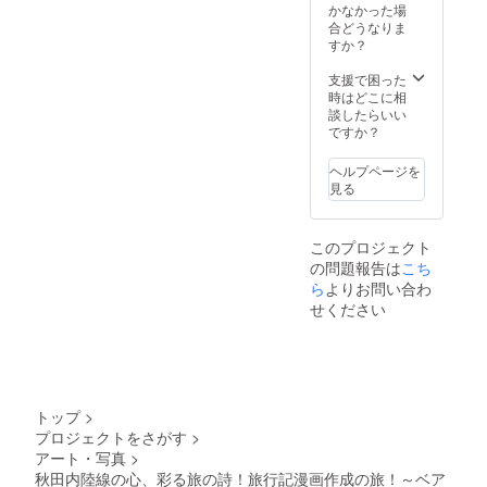
ていま
かなかった場
す。 色
合どうなりま
紙の宛
すか？
名は
ニック
支援で困った
ネーム
時はどこに相
OK!
談したらいい
（色紙
ですか？
に書い
てほし
ヘルプページを
い名前
見る
は備考
欄にご
記入く
このプロジェクト
ださ
の問題報告は
こち
い。）
ら
よりお問い合わ
せください
トップ
>
プロジェクトをさがす
>
アート・写真
>
秋田内陸線の心、彩る旅の詩！旅行記漫画作成の旅！～ベア