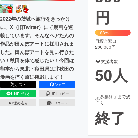
円
まちづくり・地域活性化
2022年の茨城へ旅行をきっかけ
に、X（旧Twitter）にて漫画を連
CAMPFIRE for Social Good
CAMPFIRE Creation
188%
載しています。そんなベアたんの
CAMPFIREふるさと納税
machi-ya
コミュニティ
目標金額は
作品が田んぼアートに採用されま
200,000円
した。田んぼアートを見に行きた
い！秋田を体で感じたい！今回は
支援者数
50
人
熊本から東北・秋田県は北秋田の
漫画を描く旅に挑戦します！
ポスト
シェア
LINEで送る
URLコピー
募集終了まで残
り
埋め込み
QRコード
終了