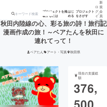
新
ロ
規
グ
会
プロジェクトを掲
はじ
プロジェクト
/
載するには
める
をさがす
イ
員
ン
登
秋田内陸線の心、彩る旅の詩！旅行記
録
漫画作成の旅！～ベアたんを秋田に
連れてって！
人気のプロ
注目のリ
注目の新着プロ
募集終了が近いプ
もうすぐ公開
ジェクト
ターン
ジェクト
ロジェクト
されます
ベアたん
アート・写真
秋田県
アート・写真
音楽
現在の支援総
テクノロジー・ガジェット
ゲーム・サ
額
376,
映像・映画
書籍・雑誌
500
ビジネス・起業
チャレンジ