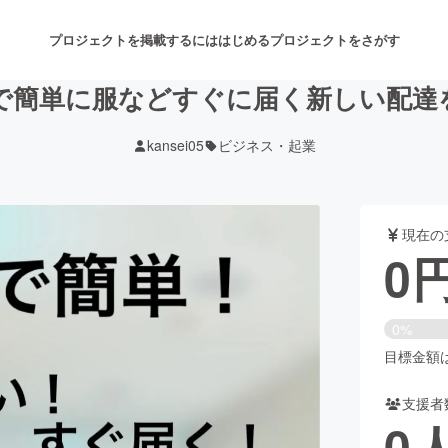
プロジェクトを掲載するには
はじめる
プロジェクトをさがす
で簡単に服などすぐに届く新しい配達
kansei05
ビジネス・起業
注目のリターン
注目の新着プロジェクト
募集終了が近いプロジェクト
も
現在の
音楽
舞台・パフォーマンス
0
ゲーム・サービス開発
フード・飲食店
0%
書籍・雑誌出版
アニメ・漫画
目標金額は1
支援者
チャレンジ
ビューティー・ヘルスケ
0