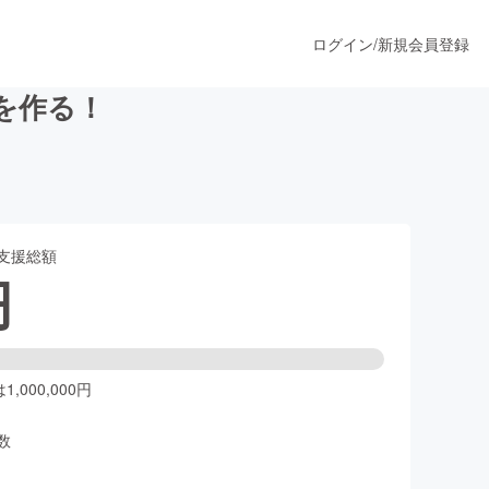
ログイン
/
新規会員登録
を作る！
うすぐ公開されます
支援総額
プロダクト
円
ファッション
スポーツ
,000,000円
数
ア
ソーシャルグッド
人