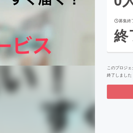
募集終
CAMPFIRE for Social Good
CAMPFIRE Creation
終
CAMPFIREふるさと納税
machi-ya
コミュニティ
このプロジェ
終了しました