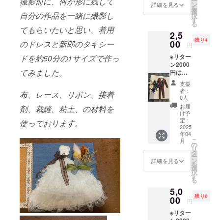
撮影前に、何か形に残して
ー
※4000
ン
詳細を見る
を
円→半
選
自分の作品を一緒に撮影し
択
額2000
す
る
円 リ
てもらいたいと思い、着用
2,5
ターン
残り4
に関し
00
のドレスと新郎のタキシー
円
まして
※リター
ドを約50分の1サイズで作っ
は下記
ン2000
の項目
てみました。
円は選
を選ん
択せ
でいた
支援
ず、こ
だき(A
者：
布、レース、リボン、接着
ちらか
も Bも
0人
その他
どちら
お届
剤、裁縫、粘土、の材料を
のリ
も同じ
け予
ターン
お値段
定：
使っております。
をお選
2025
です)、
年04
び下さ
メール
こ
月
い※
にてお
の
リ
10cm〜
写真(実
タ
ー
15cmほ
際の衣
ン
詳細を見る
を
どの正
装)を頂
選
択
方形ミ
戴させ
す
る
ニサイ
ていた
5,0
ズのミ
だきま
残り6
ニチュ
00
すの
円
ア衣装
で、予
※リター
をお届
め写真