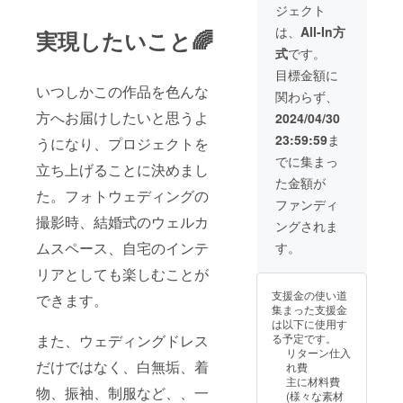
作りで
ジェクト
２つの
装）を
きるよ
衣装を
頂戴さ
う心掛
は、
All-In方
実現したいこと🌈
並べた
せてい
けます
式
です。
状態の
ただき
が、柄
作品を
ます。
やデザ
目標金額に
お作り
予め写
インに
いつしかこの作品を色んな
関わらず、
いたし
真のご
よって
ます。
準備を
方へお届けしたいと思うよ
は再現
2024/04/30
また、
お願い
が難し
23:59:59
ま
うになり、プロジェクトを
支援し
いたし
い場合
て下
ます。
がござ
でに集まっ
立ち上げることに決めまし
さった
お礼の
いま
た金額が
ご本人
お手紙
す。
た。フォトウェディングの
様だけ
も一緒
ファンディ
ではな
にお届
撮影時、結婚式のウェルカ
ングされま
く、ご
けいた
友人様
しま
ムスペース、自宅のインテ
す。
(2組様
す。 ※
まで)の
リアとしても楽しむことが
花束を
分もお
つける
支援金の使い道
できます。
作りさ
ことが
集まった支援金
せてい
できま
は以下に使用す
ただき
す。 ※
また、ウェディングドレス
る予定です。
ます！
できる
リターン仕入
オー
限りご
だけではなく、白無垢、着
れ費
ダーで
注文通
主に材料費
お作り
りにお
物、振袖、制服など、、一
(様々な素材
させて
作りで