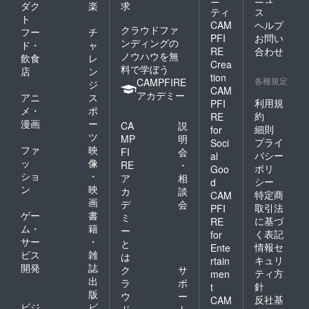
ダク
楽
求
ティ
ス
ト
CAM
ヘルプ
クラウドファ
フー
チ
PFI
お問い
ンディングの
ド・
ャ
RE
合わせ
ノウハウを無
飲食
レ
Crea
料で学ぼう
店
ン
tion
各種規定
CAMPFIRE
ジ
CAM
アカデミー
アニ
ス
利用規
PFI
メ・
ポ
約
RE
漫画
ー
CA
説
細則
for
ツ
MP
明
プライ
Soci
ファ
映
FI
会
バシー
al
ッ
像
RE
・
ポリ
Goo
ショ
・
ア
相
シー
d
ン
映
カ
談
特定商
CAM
画
デ
会
取引法
PFI
ゲー
書
ミ
に基づ
RE
ム・
籍
ー
く表記
for
サー
・
と
情報セ
Ente
ビス
雑
は
キュリ
rtain
開発
誌
ク
サ
ティ方
men
出
ラ
ポ
針
t
版
ウ
ー
反社基
CAM
ビジ
ビ