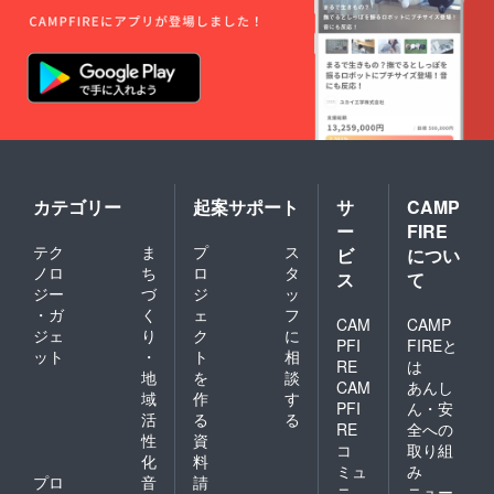
カテゴリー
起案サポート
サ
CAMP
ー
FIRE
テク
ま
プ
ス
ビ
につい
ノロ
ち
ロ
タ
ス
て
ジー
づ
ジ
ッ
・ガ
く
ェ
フ
CAM
CAMP
ジェ
り
ク
に
PFI
FIREと
ット
・
ト
相
RE
は
地
を
談
CAM
あんし
域
作
す
PFI
ん・安
活
る
る
RE
全への
性
資
コ
取り組
化
料
ミュ
み
プロ
音
請
ニ
ニュー