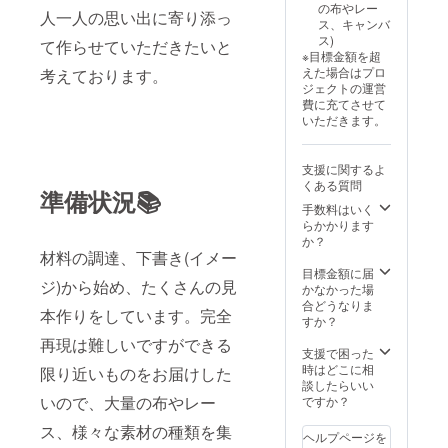
の布やレー
いただ
人一人の思い出に寄り添っ
きるよ
ス、キャンバ
きます
う心掛
ス)
て作らせていただきたいと
ので、
けます
※目標金額を超
メール
が、柄
えた場合はプロ
考えております。
にてお
やデザ
ジェクトの運営
写真
インに
費に充てさせて
（実際
よって
いただきます。
の衣
は再現
装）を
が難し
頂戴さ
い場合
支援に関するよ
せてい
がござ
くある質問
ただき
いま
準備状況📚
ます。
す。
手数料はいく
予め写
らかかります
真のご
か？
準備を
材料の調達、下書き(イメー
お願い
目標金額に届
ジ)から始め、たくさんの見
いたし
かなかった場
ます。
合どうなりま
本作りをしています。完全
お礼の
すか？
お手紙
再現は難しいですができる
もご一
支援で困った
緒に届
時はどこに相
限り近いものをお届けした
けさせ
談したらいい
ていた
いので、大量の布やレー
ですか？
だきま
ス、様々な素材の種類を集
す。 ※
ヘルプページを
花束を