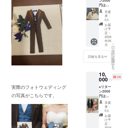
ン2000
けいた
のご準
円は選
しま
備をお
択せ
す！(※
願いい
支援
ず、こ
キャン
たしま
者：
ちらか
バスで
す。
0人
その他
はな
お届
のリ
く、型
け予
ターン
紙くら
定：
をお選
2024
いの薄
年05
び下さ
さにな
こ
月
いませ※
ります)
の
リ
こちら
オー
タ
ー
は写真
ダーで
ン
詳細を見る
を
のよう
はな
選
択
な、
く、こ
す
る
キャン
ちらで
10,
バスに
デザイ
残り6
一つの
000
ンを決
円
衣装を
めさせ
実際のフォトウェディング
※リター
お作り
ていた
ン2000
し、お
だきま
の写真がこちらです。
円は選
手紙と
す。 ド
択せ
一緒に
レス・
支援
ず、こ
お届け
タキ
者：
ちらか
いたし
シー
0人
その他
ます。
ド・着
お届
のリ
オー
物(男
け予
ターン
ダーで
定：
性・女
をお選
2024