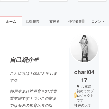
活動報告
支援者
仲間募集
コメント
ホーム
1
自己紹介🌱
chari04
こんにちは！chariと申しま
17
す🌻
兵庫県
神戸生まれ神戸育ち31才専
初めてのプ
ロジェクト
業主婦です！ついこの前ま
です
では海外の知育玩具の販
神戸の大学