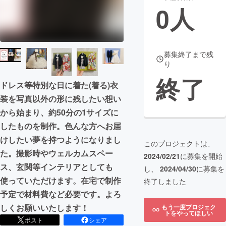
0
人
まちづくり・地域活性化
CAMPFIRE for Social Good
CAMPFIRE Creation
募集終了まで残
り
CAMPFIREふるさと納税
machi-ya
コミュニティ
終了
ドレス等特別な日に着た(着る)衣
装を写真以外の形に残したい想い
から始まり、約50分の1サイズに
したものを制作。色んな方へお届
けしたい夢を持つようになりまし
このプロジェクトは、
た。撮影時やウェルカムスペー
2024/02/21
に募集を開始
ス、玄関等インテリアとしても
し、
2024/04/30
に募集を
使っていただけます。在宅で制作
終了しました
予定で材料費など必要です。よろ
しくお願いいたします！
もう一度プロジェク
トをやってほしい
ポスト
シェア