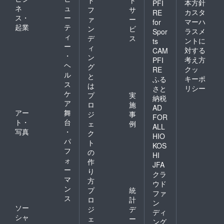
ド
ト
本方針
PFI
ネ
ュ
フ
サ
カスタ
RE
ス・
ー
ァ
ー
マーハ
for
起業
テ
ン
ビ
ラスメ
Spor
ィ
デ
ス
ントに
ts
ー
ィ
対する
CAM
・
ン
考え方
PFI
ヘ
グ
クッ
RE
ル
と
キーポ
ふる
ス
は
リシー
さと
ケ
プ
実
納税
ア
ロ
施
AD
アー
舞
ジ
事
FOR
ト・
台
ェ
例
ALL
写真
・
ク
HIO
パ
ト
KOS
フ
の
HI
ォ
作
JFA
ー
り
クラ
マ
方
ウド
ン
プ
統
ファ
ス
ロ
計
ン
ソー
ジ
デ
ディ
シャ
ェ
ー
ング