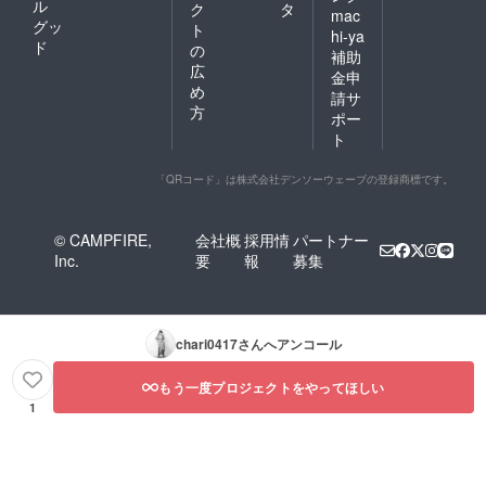
ル
ク
タ
mac
グッ
ト
hi-ya
ド
の
補助
広
金申
め
請サ
方
ポー
ト
「QRコード」は株式会社デンソーウェーブの登録商標です。
© CAMPFIRE,
会社概
採用情
パートナー
Inc.
要
報
募集
chari0417
さんへアンコール
もう一度プロジェクトをやってほしい
1