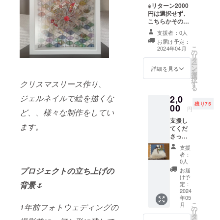
※リターン2000
再び作りた
円は選択せず、
い気持ちが
こちらかその他
のリターンをお
芽生え、色
支援者：0人
選び下さい※お礼
んな方へお
お届け予定：
のお手紙を、自
こ
2024年04月
の
届けしたい
作の封筒でお届
リ
タ
けいたします！
想いが強く
ー
ン
(封筒に布などを
詳細を見る
を
なりこのプ
選
つける為、郵送
択
クリスマスリース作り、
す
の際は取れない
ロジェクト
る
よう別の大きめ
に参加。
ジェルネイルで絵を描くな
2,0
の封筒に入れて
残り75
00
お送りいたしま
円
ど、、様々な制作をしてい
す) デザインを、
支援し
和風と洋風どち
ます。
てくだ
らかお選びくだ
さった
さい。
ご本人
支援
様に
者：
は、思
0人
い出の
プロジェクトの立ち上げの
お届
ある衣
け予
装を半
背景
🌷
定：
額で制
2024
年05
作いた
こ
月
1年前フォトウェディングの
しま
の
リ
す！
タ