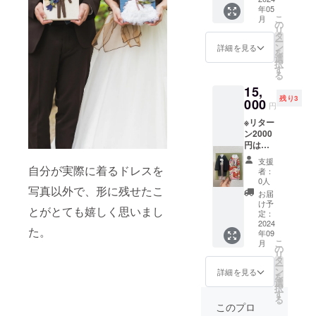
お作り
性)の中
年05
び下さ
させて
からお
こ
月
いませ※
いただ
の
ひとつ
リ
こちら
きます
タ
お選び
ー
は写真
ので、
ン
下さ
詳細を見る
を
のよう
メール
選
い。※花
択
な、
にてお
す
束は付
る
キャン
写真
きませ
15,
バスに
（実際
ん。 お
残り3
２つの
000
の衣
礼のお
円
衣装を
装）を
手紙も
※リター
並べた
頂戴さ
一緒に
ン2000
状態の
せてい
お届け
円は選
作品を
ただき
いたし
択せ
お作り
ます。
ます。
支援
ず、こ
自分が実際に着るドレスを
いたし
予め写
者：
ちらか
ます。
真のご
0人
写真以外で、形に残せたこ
その他
オー
準備を
お届
のリ
ダーで
お願い
け予
とがとても嬉しく思いまし
ターン
お作り
定：
いたし
をお選
2024
させて
ます。
た。
年09
び下さ
いただ
※花束は
こ
月
いませ※
きます
の
付きま
リ
こちら
ので、
タ
せん。
ー
は写真
メール
ン
※できる
詳細を見る
を
のよう
にてお
選
限りご
択
な、
写真
す
注文通
る
キャン
（実際
りにお
このプロ
バスに
の衣