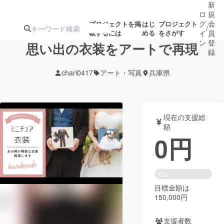
新
ロ
規
グ
会
プロジェクトを掲
はじ
プロジェクト
/
載するには
める
をさがす
イ
員
ン
登
思い出の衣装をアートで再現
録
chari0417
アート・写真
兵庫県
人気のプロ
注目のリ
注目の新着プロ
募集終了が近いプ
もうすぐ公開
ジェクト
ターン
ジェクト
ロジェクト
されます
現在の支援総
額
アート・写真
音楽
0
円
テクノロジー・ガジェット
ゲーム・サ
0%
目標金額は
映像・映画
書籍・雑誌
150,000円
ビジネス・起業
チャレンジ
支援者数