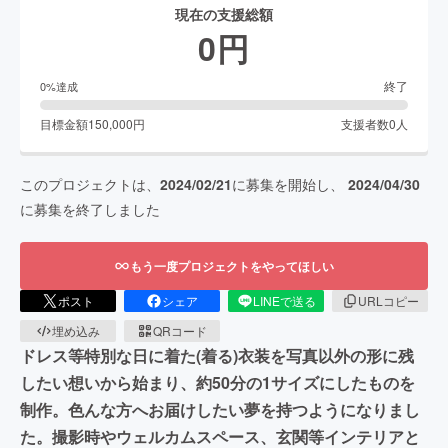
現在の支援総額
0
円
終了
0
%達成
目標金額
150,000
円
支援者数
0
人
このプロジェクトは、
2024/02/21
に募集を開始し、
2024/04/30
に募集を終了しました
もう一度プロジェクトをやってほしい
ポスト
シェア
LINEで送る
URLコピー
埋め込み
QRコード
ドレス等特別な日に着た(着る)衣装を写真以外の形に残
したい想いから始まり、約50分の1サイズにしたものを
制作。色んな方へお届けしたい夢を持つようになりまし
た。撮影時やウェルカムスペース、玄関等インテリアと