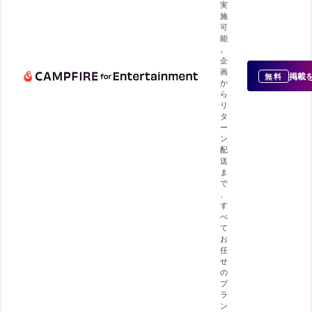
実
施
可
能
。
企
画
掲載
無料
か
ら
リ
タ
ー
ン
配
送
ま
で
、
す
べ
て
お
任
せ
の
プ
ラ
ン