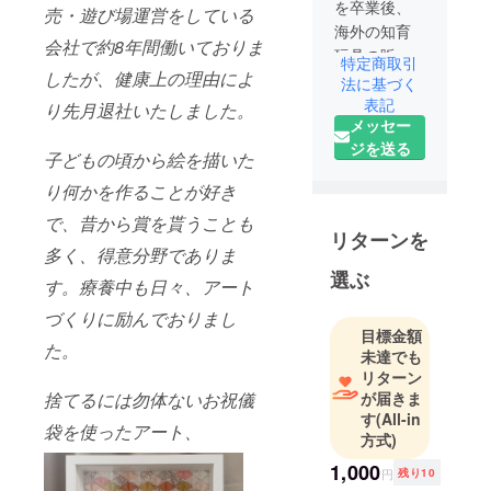
を卒業後、
売・遊び場運営をしている
海外の知育
会社で約8年間働いておりま
玩具の販
特定商取引
したが、健康上の理由によ
売・あそび
法に基づく
場運営をす
表記
り先月退社いたしました。
メッセー
る会社に入
ジを送る
社し、約8年
子どもの頃から絵を描いた
間勤務。健
り何かを作ることが好き
康上の理由
で、昔から賞を貰うことも
により2024
リターンを
年1月に退
多く、得意分野でありま
社。外出が
選ぶ
す。療養中も日々、アート
上手くでき
づくりに励んでおりまし
ず在宅で何
目標金額
かできない
た。
未達でも
か日々考え
リターン
る中、昨年
捨てるには勿体ないお祝儀
が届きま
フォトウェ
す
(All-in
袋を使ったアート、
方式)
ディングの
為に制作し
1,000
円
残り10
たアートを