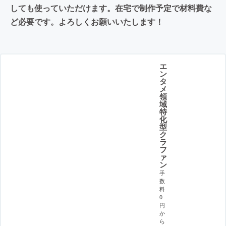
しても使っていただけます。在宅で制作予定で材料費な
ど必要です。よろしくお願いいたします！
エ
ン
タ
メ
領
域
特
化
型
ク
ラ
フ
ァ
ン
手
数
料
0
円
か
ら