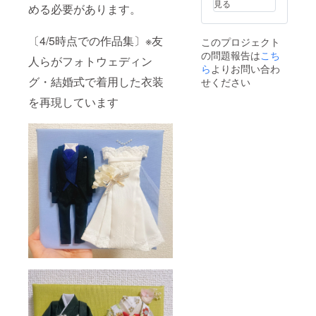
見る
める必要があります。
つける
ことが
できま
〔4/5時点での作品集〕※友
このプロジェクト
す。 ※
の問題報告は
できる
こち
人らがフォトウェディン
限りご
ら
よりお問い合わ
注文通
グ・結婚式で着用した衣装
せください
りにお
作りで
を再現しています
きるよ
う心掛
けます
が、柄
やデザ
インに
よって
は再現
が難し
い場合
がござ
いま
す。